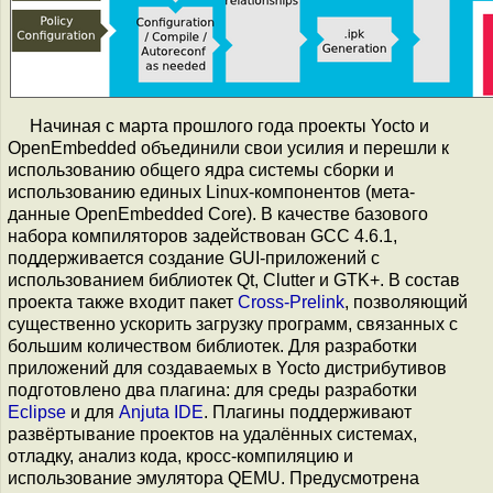
Начиная с марта прошлого года проекты Yocto и
OpenEmbedded объединили свои усилия и перешли к
использованию общего ядра системы сборки и
использованию единых Linux-компонентов (мета-
данные OpenEmbedded Core). В качестве базового
набора компиляторов задействован GCC 4.6.1,
поддерживается создание GUI-приложений с
использованием библиотек Qt, Clutter и GTK+. В состав
проекта также входит пакет
Cross-Prelink
, позволяющий
существенно ускорить загрузку программ, связанных с
большим количеством библиотек. Для разработки
приложений для создаваемых в Yocto дистрибутивов
подготовлено два плагина: для среды разработки
Eclipse
и для
Anjuta IDE
. Плагины поддерживают
развёртывание проектов на удалённых системах,
отладку, анализ кода, кросс-компиляцию и
использование эмулятора QEMU. Предусмотрена