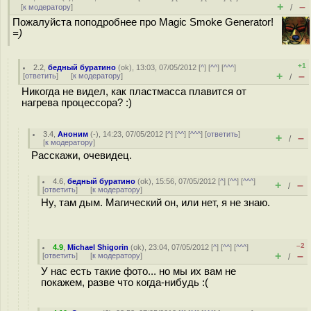
+
–
[
к модератору
]
/
Пожалуйста поподробнее про Magic Smoke Generator!
=)
+1
2.2
,
бедный буратино
(
ok
), 13:03, 07/05/2012 [
^
] [
^^
] [
^^^
]
+
–
[
ответить
]
[
к модератору
]
/
Никогда не видел, как пластмасса плавится от
нагрева процессора? :)
3.4
,
Аноним
(
-
), 14:23, 07/05/2012 [
^
] [
^^
] [
^^^
] [
ответить
]
+
–
/
[
к модератору
]
Расскажи, очевидец.
4.6
,
бедный буратино
(
ok
), 15:56, 07/05/2012 [
^
] [
^^
] [
^^^
]
+
–
/
[
ответить
]
[
к модератору
]
Ну, там дым. Магический он, или нет, я не знаю.
–2
4.9
,
Michael Shigorin
(
ok
), 23:04, 07/05/2012 [
^
] [
^^
] [
^^^
]
+
–
[
ответить
]
[
к модератору
]
/
У нас есть такие фото... но мы их вам не
покажем, разве что когда-нибудь :(