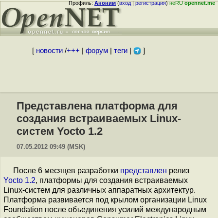
Профиль:
Аноним
(
вход
|
регистрация
)
неRU
opennet.me
[
новости
/
+++
|
форум
|
теги
|
]
Представлена платформа для
создания встраиваемых Linux-
систем Yocto 1.2
07.05.2012 09:49 (MSK)
После 6 месяцев разработки
представлен
релиз
Yocto 1.2
, платформы для создания встраиваемых
Linux-систем для различных аппаратных архитектур.
Платформа развивается под крылом организации Linux
Foundation после объединения усилий международным