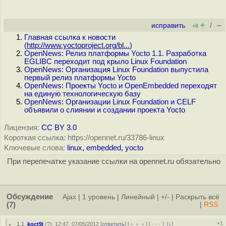
+
–
исправить
/
+8
Главная ссылка к новости
(
http://www.yoctoproject.org/bl...
)
OpenNews: Релиз платформы Yocto 1.1. Разработка
EGLIBC переходит под крыло Linux Foundation
OpenNews: Организация Linux Foundation выпустила
первый релиз платформы Yocto
OpenNews: Проекты Yocto и OpenEmbedded переходят
на единую технологическую базу
OpenNews: Организации Linux Foundation и CELF
объявили о слиянии и создании проекта Yocto
Лицензия:
CC BY 3.0
Короткая ссылка: https://opennet.ru/33786-linux
Ключевые слова:
linux
,
embedded
,
yocto
При перепечатке указание ссылки на opennet.ru обязательно
Обсуждение
Ajax
|
1 уровень
|
Линейный
|
+/-
|
Раскрыть всё
(7)
|
RSS
+1
1.1
,
koct9i
(
?
), 12:47, 07/05/2012 [
ответить
] [
﹢﹢﹢
] [
· · ·
]
[
↓
]