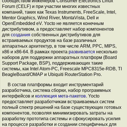
сообществом инженеров Consumer Electronics Linux
Forum (CELF) и при участии многих известных
компаний, таких как Texas Instruments, FreeScale, Intel,
Mentor Graphics, Wind River, MontaVista, Dell и
OpenEmbedded eV. Yocto не является конечным
дистрибутивом, а предоставляет набор компонентов
для
создания
собственных дистрибутивов для
встраиваемых продуктов на базе различных
аппаратных архитектур, в том числе ARM, PPC, MIPS,
x86 и x86-64. В рамках проекта
развивается
несколько
наборов для поддержки аппаратных платформ (Board
Support Package, BSP), поддерживающих такие
системы, как Intel Atom-PC, Freescale MPC8315e-RDB, TI
BeagleBoard/OMAP и Ubiquiti RouterStation Pro.
В состав платформы входит инструментарий
разработчика, система сборки, набор программных
интерфейсов и
коллекция мета-пакетов
. Yocto
предоставляет разработчикам встраиваемых систем
полный спектр решений на базе существующих готовых
компонентов, позволяя минимизировать затраты на
разработку прототипа системы и сфокусировать усилия
на процессе разработки и создании специфичных для