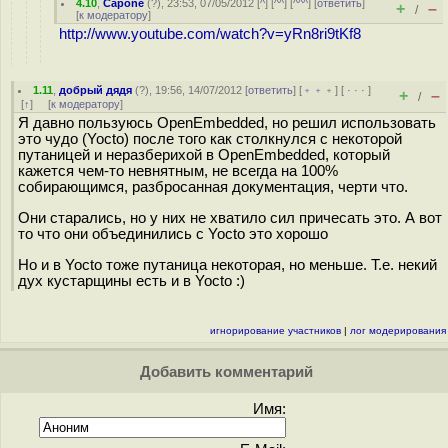
4.10
,
Capone
(
?
), 23:53, 07/05/2012 [
^
] [
^^
] [
^^^
] [
ответить
]
+
–
/
[
к модератору
]
http://www.youtube.com/watch?v=yRn8ri9tKf8
1.11
,
добрый дядя
(
?
), 19:56, 14/07/2012 [
ответить
] [
﹢﹢﹢
] [
· · ·
]
+
–
/
[
↑
] [
к модератору
]
Я давно пользуюсь OpenEmbedded, но решил использовать
это чудо (Yocto) после того как столкнулся с некоторой
путаницей и неразберихой в OpenEmbedded, который
кажется чем-то невнятным, не всегда на 100%
собирающимся, разбросанная документация, черти что.
Они старались, но у них не хватило сил причесать это. А вот
то что они объединились с Yocto это хорошо
Но и в Yocto тоже путаница некоторая, но меньше. Т.е. некий
дух кустарщины есть и в Yocto :)
игнорирование участников
|
лог модерирования
Добавить комментарий
Имя: