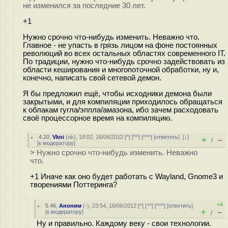
не изменился за последние 30 лет.
+1
Нужно срочно что-нибудь изменить. Неважно что.
Главное - не упасть в грязь лицом на фоне постоянных
революций во всех остальных областях современного IT.
По традиции, нужно что-нибудь срочно задействовать из
области кеширования и многопоточной обработки, ну и,
конечно, написать свой сетевой демон.
Я бы предложил ещё, чтобы исходники демона были
закрытыми, и для компиляции приходилось обращаться
к облакам гугла/эппла/амазона, ибо зачем расходовать
своё процессорное время на компиляцию.
4.20
,
Vkni
(
ok
), 18:02, 16/06/2012 [
^
] [
^^
] [
^^^
] [
ответить
]
[
↓
]
+
–
/
[
к модератору
]
> Нужно срочно что-нибудь изменить. Неважно
что.
+1 Иначе как оно будет работать с Wayland, Gnome3 и
творениями Поттеринга?
+4
5.46
,
Аноним
(
-
), 23:54, 16/06/2012 [
^
] [
^^
] [
^^^
] [
ответить
]
+
–
[
к модератору
]
/
Ну и правильно. Каждому веку - свои технологии.