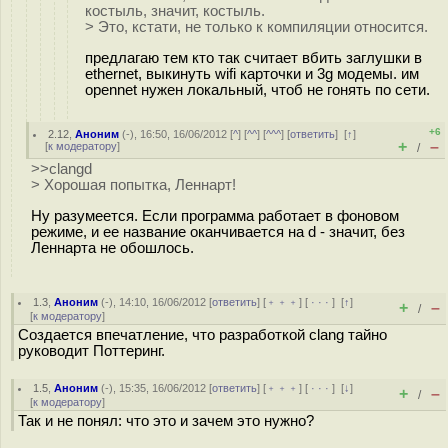
костыль, значит, костыль.
> Это, кстати, не только к компиляции относится.
предлагаю тем кто так считает вбить заглушки в
ethernet, выкинуть wifi карточки и 3g модемы. им
opennet нужен локальный, чтоб не гонять по сети.
+6
2.12
,
Аноним
(
-
), 16:50, 16/06/2012 [
^
] [
^^
] [
^^^
] [
ответить
]
[
↑
]
+
–
[
к модератору
]
/
>>clangd
> Хорошая попытка, Леннарт!
Ну разумеется. Если программа работает в фоновом
режиме, и ее название оканчивается на d - значит, без
Леннарта не обошлось.
1.3
,
Аноним
(
-
), 14:10, 16/06/2012 [
ответить
] [
﹢﹢﹢
] [
· · ·
]
[
↑
]
+
–
/
[
к модератору
]
Создается впечатление, что разработкой clang тайно
руководит Поттеринг.
1.5
,
Аноним
(
-
), 15:35, 16/06/2012 [
ответить
] [
﹢﹢﹢
] [
· · ·
]
[
↓
]
+
–
/
[
к модератору
]
Так и не понял: что это и зачем это нужно?