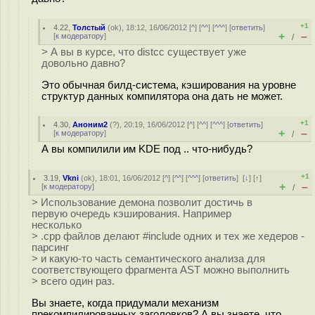
+1
4.22
,
Толстый
(
ok
), 18:12, 16/06/2012 [
^
] [
^^
] [
^^^
] [
ответить
]
+
–
[
к модератору
]
/
> А вы в курсе, что distcc существует уже
довольно давно?
Это обычная билд-система, кэширования на уровне
структур данных компилятора она дать не может.
+1
4.30
,
Аноним2
(
?
), 20:19, 16/06/2012 [
^
] [
^^
] [
^^^
] [
ответить
]
+
–
[
к модератору
]
/
А вы компилили им KDE под .. что-нибудь?
+1
3.19
,
Vkni
(
ok
), 18:01, 16/06/2012 [
^
] [
^^
] [
^^^
] [
ответить
]
[
↓
] [
↑
]
+
–
[
к модератору
]
/
> Использование демона позволит достичь в
первую очередь кэширования. Например
несколько
> .cpp файлов делают #include одних и тех же хедеров -
парсинг
> и какую-то часть семантического анализа для
соответствующего фрагмента AST можно выполнить
> всего один раз.
Вы знаете, когда придумали механизм
прекомпилированных заголовков? А вы знаете, что