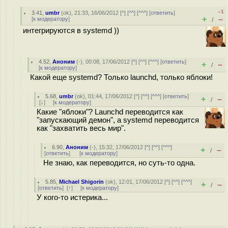
–1
3.41
,
umbr
(
ok
), 21:33, 16/06/2012 [
^
] [
^^
] [
^^^
] [
ответить
]
+
–
[
к модератору
]
/
интегрируются в systemd ))
4.52
,
Аноним
(
-
), 00:08, 17/06/2012 [
^
] [
^^
] [
^^^
] [
ответить
]
+
–
/
[
к модератору
]
Какой еще systemd? Только launchd, только яблоки!
5.68
,
umbr
(
ok
), 01:44, 17/06/2012 [
^
] [
^^
] [
^^^
] [
ответить
]
+
–
/
[
↓
] [
к модератору
]
Какие "яблоки"? Launchd переводится как
"запускающий демон", а systemd переводится
как "захватить весь мир".
6.90
,
Аноним
(
-
), 15:32, 17/06/2012 [
^
] [
^^
] [
^^^
]
+
–
/
[
ответить
]
[
к модератору
]
Не знаю, как переводится, но суть-то одна.
5.85
,
Michael Shigorin
(
ok
), 12:01, 17/06/2012 [
^
] [
^^
] [
^^^
]
+
–
/
[
ответить
]
[
↑
] [
к модератору
]
У кого-то истерика...