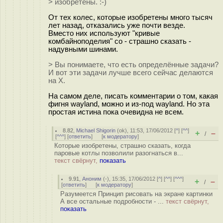
> изобретены. :-)
От тех колес, которые изобретены много тысяч
лет назад, отказались уже почти везде.
Вместо них используют "кривые
комбайноподелия" со - страшно сказать -
надувными шинами.
> Вы понимаете, что есть определённые задачи?
И вот эти задачи лучше всего сейчас делаются
на Х.
На самом деле, писать комментарии о том, какая
фигня wayland, можно и из-под wayland. Но эта
простая истина пока очевидна не всем.
8.82
,
Michael Shigorin
(
ok
), 11:53, 17/06/2012 [
^
] [
^^
]
+
–
/
[
^^^
] [
ответить
]
[
к модератору
]
Которые изобретены, страшно сказать, когда
паровые котлы позволили разогнаться в...
текст свёрнут,
показать
9.91
,
Аноним
(
-
), 15:35, 17/06/2012 [
^
] [
^^
] [
^^^
]
+
–
/
[
ответить
]
[
к модератору
]
Разумеется Принцип рисовать на экране картинки
А все остальные подробности - ...
текст свёрнут,
показать