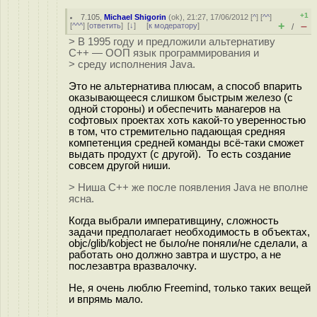
+1
7.105
,
Michael Shigorin
(
ok
), 21:27, 17/06/2012 [
^
] [
^^
]
+
–
[
^^^
] [
ответить
]
[
↓
] [
к модератору
]
/
> В 1995 году и предложили альтернативу
C++ — ООП язык программирования и
> среду исполнения Java.
Это не альтернатива плюсам, а способ впарить
оказывающееся слишком быстрым железо (с
одной стороны) и обеспечить манагеров на
софтовых проектах хоть какой-то уверенностью
в том, что стремительно падающая средняя
компетенция средней команды всё-таки сможет
выдать продухт (с другой). То есть создание
совсем другой ниши.
> Ниша C++ же после появления Java не вполне
ясна.
Когда выбрали императивщину, сложность
задачи предполагает необходимость в объектах,
objc/glib/kobject не было/не поняли/не сделали, а
работать оно должно завтра и шустро, а не
послезавтра вразвалочку.
Не, я очень люблю Freemind, только таких вещей
и впрямь мало.