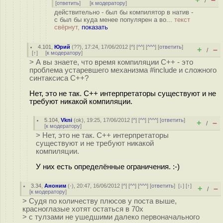
/
[
ответить
]
[
к модератору
]
действительно - был бы компилятор в натив -
с был бы куда менее популярен а во...
текст
свёрнут,
показать
4.101
,
Юрий
(
??
), 17:24, 17/06/2012 [
^
] [
^^
] [
^^^
] [
ответить
]
+
–
/
[
↑
] [
к модератору
]
> А вы знаете, что время компиляции С++ - это
проблема устаревшего механизма #include и сложного
синтаксиса С++?
Нет, это не так. С++ интерпретаторы существуют и не
требуют никакой компиляции.
5.104
,
Vkni
(
ok
), 19:25, 17/06/2012 [
^
] [
^^
] [
^^^
] [
ответить
]
+
–
/
[
к модератору
]
> Нет, это не так. С++ интерпретаторы
существуют и не требуют никакой
компиляции.
У них есть определённые ограничения. :-)
3.34
,
Аноним
(
-
), 20:47, 16/06/2012 [
^
] [
^^
] [
^^^
] [
ответить
]
[
↓
] [
↑
]
+
–
/
[
к модератору
]
> Судя по количеству плюсов у поста выше,
красноглазые хотят остаться в 70х
> с тулзами не ушедшими далеко первоначального