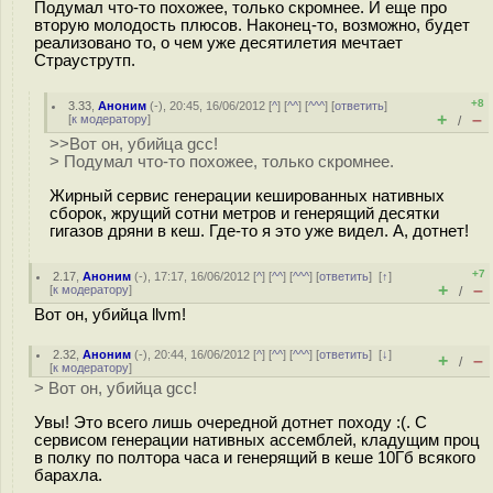
Подумал что-то похожее, только скромнее. И еще про
вторую молодость плюсов. Наконец-то, возможно, будет
реализовано то, о чем уже десятилетия мечтает
Страуструтп.
+8
3.33
,
Аноним
(
-
), 20:45, 16/06/2012 [
^
] [
^^
] [
^^^
] [
ответить
]
+
–
[
к модератору
]
/
>>Вот он, убийца gcc!
> Подумал что-то похожее, только скромнее.
Жирный сервис генерации кешированных нативных
сборок, жрущий сотни метров и генерящий десятки
гигазов дряни в кеш. Где-то я это уже видел. А, дотнет!
+7
2.17
,
Аноним
(
-
), 17:17, 16/06/2012 [
^
] [
^^
] [
^^^
] [
ответить
]
[
↑
]
+
–
[
к модератору
]
/
Вот он, убийца llvm!
2.32
,
Аноним
(
-
), 20:44, 16/06/2012 [
^
] [
^^
] [
^^^
] [
ответить
]
[
↓
]
+
–
/
[
к модератору
]
> Вот он, убийца gcc!
Увы! Это всего лишь очередной дотнет походу :(. С
сервисом генерации нативных ассемблей, кладущим проц
в полку по полтора часа и генерящий в кеше 10Гб всякого
барахла.