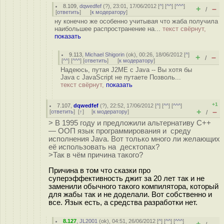
8.109
,
dqwedfef
(
?
), 23:01, 17/06/2012 [
^
] [
^^
] [
^^^
]
+
–
/
[
ответить
]
[
к модератору
]
ну конечно же особенно учитывая что жаба получила
наибольшее распространение на...
текст свёрнут,
показать
9.113
,
Michael Shigorin
(
ok
), 00:26, 18/06/2012 [
^
]
+
–
/
[
^^
] [
^^^
] [
ответить
]
[
к модератору
]
Надеюсь, путая J2ME с Java -- Вы хотя бы
Java с JavaScript не путаете Позволь...
текст свёрнут,
показать
+1
7.107
,
dqwedfef
(
?
), 22:52, 17/06/2012 [
^
] [
^^
] [
^^^
]
+
–
[
ответить
]
[
↑
] [
к модератору
]
/
> В 1995 году и предложили альтернативу C++
— ООП язык программирования и среду
исполнения Java. Вот только много ли желающих
её использовать на десктопах?
>Так в чём причина такого?
Причина в том что сказки про
суперэффективность джит за 20 лет так и не
заменили обычного такого компилятора, который
для жабы так и не доделали. Вот собственно и
все. Язык есть, а средства разработки нет.
8.127
,
JL2001
(
ok
), 04:51, 26/06/2012 [
^
] [
^^
] [
^^^
]
+
–