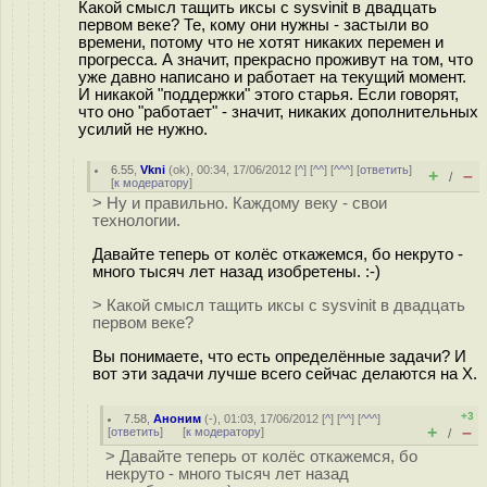
Какой смысл тащить иксы с sysvinit в двадцать
первом веке? Те, кому они нужны - застыли во
времени, потому что не хотят никаких перемен и
прогресса. А значит, прекрасно проживут на том, что
уже давно написано и работает на текущий момент.
И никакой "поддержки" этого старья. Если говорят,
что оно "работает" - значит, никаких дополнительных
усилий не нужно.
6.55
,
Vkni
(
ok
), 00:34, 17/06/2012 [
^
] [
^^
] [
^^^
] [
ответить
]
+
–
/
[
к модератору
]
> Ну и правильно. Каждому веку - свои
технологии.
Давайте теперь от колёс откажемся, бо некруто -
много тысяч лет назад изобретены. :-)
> Какой смысл тащить иксы с sysvinit в двадцать
первом веке?
Вы понимаете, что есть определённые задачи? И
вот эти задачи лучше всего сейчас делаются на Х.
+3
7.58
,
Аноним
(
-
), 01:03, 17/06/2012 [
^
] [
^^
] [
^^^
]
+
–
[
ответить
]
[
к модератору
]
/
> Давайте теперь от колёс откажемся, бо
некруто - много тысяч лет назад