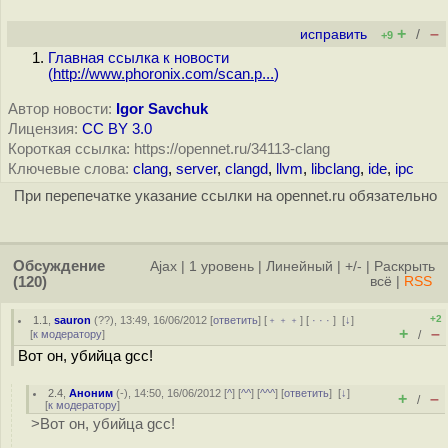
+
–
исправить
/
+9
Главная ссылка к новости
(
http://www.phoronix.com/scan.p...
)
Автор новости:
Igor Savchuk
Лицензия:
CC BY 3.0
Короткая ссылка: https://opennet.ru/34113-clang
Ключевые слова:
clang
,
server
,
clangd
,
llvm
,
libclang
,
ide
,
ipc
При перепечатке указание ссылки на opennet.ru обязательно
Обсуждение
Ajax
|
1 уровень
|
Линейный
|
+/-
|
Раскрыть
(120)
всё
|
RSS
+2
1.1
,
sauron
(
??
), 13:49, 16/06/2012 [
ответить
] [
﹢﹢﹢
] [
· · ·
]
[
↓
]
+
–
[
к модератору
]
/
Вот он, убийца gcc!
2.4
,
Аноним
(
-
), 14:50, 16/06/2012 [
^
] [
^^
] [
^^^
] [
ответить
]
[
↓
]
+
–
/
[
к модератору
]
>Вот он, убийца gcc!