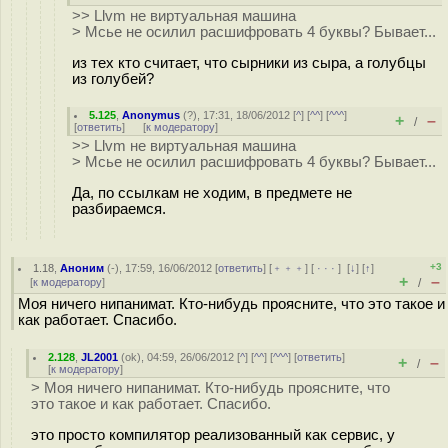
>> Llvm не виртуальная машина
> Мсье не осилил расшифровать 4 буквы? Бывает...
из тех кто считает, что сырники из сыра, а голубцы
из голубей?
5.125
,
Anonymus
(
?
), 17:31, 18/06/2012 [
^
] [
^^
] [
^^^
]
+
–
/
[
ответить
]
[
к модератору
]
>> Llvm не виртуальная машина
> Мсье не осилил расшифровать 4 буквы? Бывает...
Да, по ссылкам не ходим, в предмете не
разбираемся.
+3
1.18
,
Аноним
(
-
), 17:59, 16/06/2012 [
ответить
] [
﹢﹢﹢
] [
· · ·
]
[
↓
] [
↑
]
+
–
[
к модератору
]
/
Моя ничего нипанимат. Кто-нибудь проясните, что это такое и
как работает. Спасибо.
2.128
,
JL2001
(
ok
), 04:59, 26/06/2012 [
^
] [
^^
] [
^^^
] [
ответить
]
+
–
/
[
к модератору
]
> Моя ничего нипанимат. Кто-нибудь проясните, что
это такое и как работает. Спасибо.
это просто компилятор реализованный как сервис, у