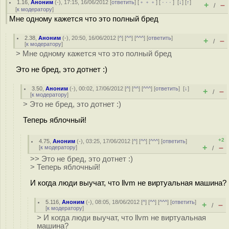
1.16
,
Аноним
(
-
), 17:15, 16/06/2012 [
ответить
] [
﹢﹢﹢
] [
· · ·
]
[
↓
] [
↑
]
+
–
/
[
к модератору
]
Мне одному кажется что это полный бред
2.38
,
Аноним
(
-
), 20:50, 16/06/2012 [
^
] [
^^
] [
^^^
] [
ответить
]
+
–
/
[
к модератору
]
> Мне одному кажется что это полный бред
Это не бред, это дотнет :)
3.50
,
Аноним
(
-
), 00:02, 17/06/2012 [
^
] [
^^
] [
^^^
] [
ответить
]
[
↓
]
+
–
/
[
к модератору
]
> Это не бред, это дотнет :)
Теперь яблочный!
+2
4.75
,
Аноним
(
-
), 03:25, 17/06/2012 [
^
] [
^^
] [
^^^
] [
ответить
]
+
–
[
к модератору
]
/
>> Это не бред, это дотнет :)
> Теперь яблочный!
И когда люди выучат, что llvm не виртуальная машина?
5.116
,
Аноним
(
-
), 08:05, 18/06/2012 [
^
] [
^^
] [
^^^
] [
ответить
]
+
–
/
[
к модератору
]
> И когда люди выучат, что llvm не виртуальная
машина?