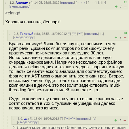
+15
1.2
,
Аноним
(
-
), 14:05, 16/06/2012 [
ответить
] [
﹢﹢﹢
] [
· · ·
]
[
↓
] [
↑
]
+
–
[
к модератору
]
/
>clangd
Хорошая попытка, Леннарт!
+3
2.8
,
Толстый
(
ok
), 15:53, 16/06/2012 [
^
] [
^^
] [
^^^
] [
ответить
]
[
↓
]
+
–
[
к модератору
]
/
Браво анонимус! Лишь бы ляпнуть, не понимая о чем
идет речь. Дизайн компиляторов по большому счету
практически не изменился за последние 30 лет.
Использование демона позволит достичь в первую
очередь кэширования. Например несколько .cpp файлов
делают #include одних и тех же хедеров - парсинг и какую-
то часть семантического анализа для соответствующего
фрагмента AST можно выполнить всего один раз. Второе,
поскольку клиент будет только отправлять задания для
компиляции в демон, это позволит задействовать multi-
threading без всяких костылей типа make -j n.
Судя по количеству плюсов у поста выше, красноглазые
хотят остаться в 70х с тулзами не ушедшими далеко
первоначального юникса.
3.9
,
aa
(
?
), 16:04, 16/06/2012 [
^
] [
^^
] [
^^^
] [
ответить
]
[
↓
]
+
–
/
[
к модератору
]
> Дизайн компиляторов по большому счету практически