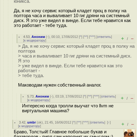
юникса.
Да, я не хочу сервис который кладет проц в полку на
полтора часа и вываливает 10 гиг дряни на системный
диск. Я это уже видел в винде. Если тебе нравится как
это работает - тебе туда.
4.53
,
Аноним
(
-
), 00:10, 17/06/2012 [
^
] [
^^
] [
^^^
] [
ответить
]
+
–
/
[
к модератору
]
> Да, я не хочу сервис который кладет проц в полку на
полтора
> часа и вываливает 10 гиг дряни на системный диск.
Я это
> уже видел в винде. Если тебе нравится как это
работает -
> тебе туда.
Маководам нужен собственный аналог.
5.73
,
Аноним
(
-
), 03:19, 17/06/2012 [
^
] [
^^
] [
^^^
] [
ответить
]
+
–
/
[
к модератору
]
Интересно когда тролли выучат что llvm не
виртуальная машина?
3.42
,
umbr
(
ok
), 21:45, 16/06/2012 [
^
] [
^^
] [
^^^
] [
ответить
]
[
↑
]
+
–
/
[
к модератору
]
Браво, Толстый! Главное побольше букав и
баззвордов - пипл сам наполнит их смыслом :)