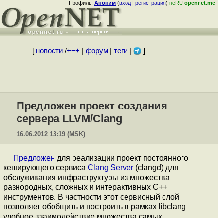
Профиль:
Аноним
(
вход
|
регистрация
)
неRU
opennet.me
[
новости
/
+++
|
форум
|
теги
|
]
Предложен проект создания
сервера LLVM/Clang
16.06.2012 13:19 (MSK)
Предложен
для реализации проект постоянного
кеширующего сервиса
Clang Server
(clangd) для
обслуживания инфраструктуры из множества
разнородных, сложных и интерактивных C++
инструментов. В частности этот сервисный слой
позволяет обобщить и построить в рамках libclang
удобное взаимодействие множества самых