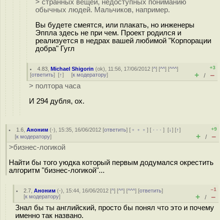
> странных вещей, недоступных пониманию
обычных людей. Мальчиков, например.
Вы будете смеятся, или плакать, но инженеры
Эппла здесь не при чем. Проект родился и
реализуется в недрах вашей любимой "Корпорации
добра" Гугл
+3
4.83
,
Michael Shigorin
(
ok
), 11:56, 17/06/2012 [
^
] [
^^
] [
^^^
]
+
–
[
ответить
]
[
↑
] [
к модератору
]
/
> полтора часа
И 294 дубля, ох.
+9
1.6
,
Аноним
(
-
), 15:35, 16/06/2012 [
ответить
] [
﹢﹢﹢
] [
· · ·
]
[
↓
] [
↑
]
+
–
[
к модератору
]
/
>бизнес-логикой
Найти бы того уюдка который первым додумался окрестить
алгоритм "бизнес-логикой"...
–1
2.7
,
Аноним
(
-
), 15:44, 16/06/2012 [
^
] [
^^
] [
^^^
] [
ответить
]
+
–
[
к модератору
]
/
Знал бы ты английский, просто бы понял что это и почему
именно так названо.