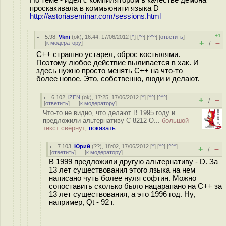
проскакивала в коммьюнити языка D
http://astoriaseminar.com/sessions.html
+1
5.98
,
Vkni
(
ok
), 16:44, 17/06/2012 [
^
] [
^^
] [
^^^
] [
ответить
]
+
–
[
к модератору
]
/
С++ страшно устарел, оброс костылями.
Поэтому любое действие выливается в хак. И
здесь нужно просто менять С++ на что-то
более новое. Это, собственно, люди и делают.
6.102
,
iZEN
(
ok
), 17:25, 17/06/2012 [
^
] [
^^
] [
^^^
]
+
–
/
[
ответить
]
[
к модератору
]
Что-то не видно, что делают В 1995 году и
предложили альтернативу C 8212 О...
большой
текст свёрнут,
показать
7.103
,
Юрий
(
??
), 18:02, 17/06/2012 [
^
] [
^^
] [
^^^
]
+
–
/
[
ответить
]
[
к модератору
]
В 1999 предложили другую альтернативу - D. За
13 лет существования этого языка на нем
написано чуть более нуля софтин. Можно
сопоставить сколько было нацарапано на C++ за
13 лет существования, а это 1996 год. Ну,
например, Qt - 92 г.