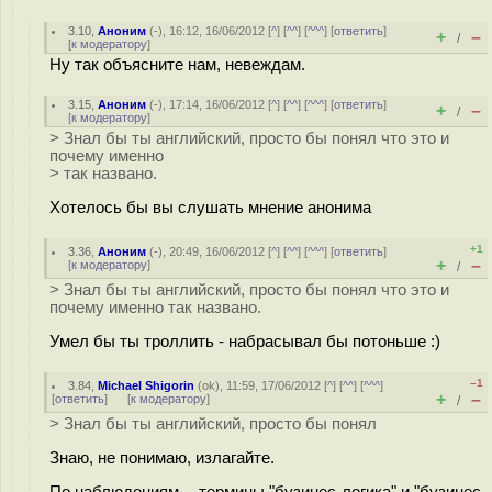
3.10
,
Аноним
(
-
), 16:12, 16/06/2012 [
^
] [
^^
] [
^^^
] [
ответить
]
+
–
/
[
к модератору
]
Ну так объясните нам, невеждам.
3.15
,
Аноним
(
-
), 17:14, 16/06/2012 [
^
] [
^^
] [
^^^
] [
ответить
]
+
–
/
[
к модератору
]
> Знал бы ты английский, просто бы понял что это и
почему именно
> так названо.
Хотелось бы вы слушать мнение анонима
+1
3.36
,
Аноним
(
-
), 20:49, 16/06/2012 [
^
] [
^^
] [
^^^
] [
ответить
]
+
–
[
к модератору
]
/
> Знал бы ты английский, просто бы понял что это и
почему именно так названо.
Умел бы ты троллить - набрасывал бы потоньше :)
–1
3.84
,
Michael Shigorin
(
ok
), 11:59, 17/06/2012 [
^
] [
^^
] [
^^^
]
+
–
[
ответить
]
[
к модератору
]
/
> Знал бы ты английский, просто бы понял
Знаю, не понимаю, излагайте.
По наблюдениям -- термины "бузинес-логика" и "бузинес-