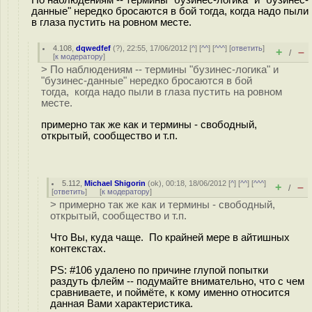
данные" нередко бросаются в бой тогда, когда надо пыли
в глаза пустить на ровном месте.
4.108
,
dqwedfef
(
?
), 22:55, 17/06/2012 [
^
] [
^^
] [
^^^
] [
ответить
]
+
–
/
[
к модератору
]
> По наблюдениям -- термины "бузинес-логика" и
"бузинес-данные" нередко бросаются в бой
тогда, когда надо пыли в глаза пустить на ровном
месте.
примерно так же как и термины - свободный,
открытый, сообщество и т.п.
5.112
,
Michael Shigorin
(
ok
), 00:18, 18/06/2012 [
^
] [
^^
] [
^^^
]
+
–
/
[
ответить
]
[
к модератору
]
> примерно так же как и термины - свободный,
открытый, сообщество и т.п.
Что Вы, куда чаще. По крайней мере в айтишных
контекстах.
PS: #106 удалено по причине глупой попытки
раздуть флейм -- подумайте внимательно, что с чем
сравниваете, и поймёте, к кому именно относится
данная Вами характеристика.