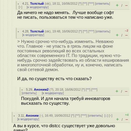
4.21
,
Толстый
(
ok
), 18:11, 16/06/2012 [
^
] [
^^
] [
^^^
] [
ответить
]
+
–
/
[
↑
] [
к модератору
]
Да ничего не надо менять. Лучше вообще софт
не писать, пользоваться тем что написано уже.
–2
4.28
,
Толстый
(
ok
), 19:48, 16/06/2012 [
^
] [
^^
] [
^^^
] [
ответить
]
+
–
[
к модератору
]
/
> Нужно срочно что-нибудь изменить. Неважно
что. Главное - не упасть в грязь лицом на фоне
постоянных революций во всех остальных
областях современного IT. По традиции, нужно что-
нибудь срочно задействовать из области кеширования
и многопоточной обработки, ну и, конечно, написать
свой сетевой демон.
И да, по существу есть что сказать?
5.29
,
Аноним2
(
?
), 20:18, 16/06/2012 [
^
] [
^^
] [
^^^
]
+
–
/
[
ответить
]
[
к модератору
]
Похудей. И для начала требуй инноваторов
высказать по существу.
+4
3.11
,
Аноним
(
-
), 16:49, 16/06/2012 [
^
] [
^^
] [
^^^
] [
ответить
]
[
↓
] [
↑
]
+
–
[
к модератору
]
/
А вы в курсе, что distcc существует уже довольно
давно?