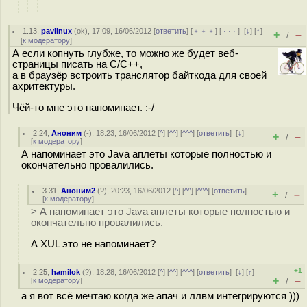
1.13
,
pavlinux
(
ok
), 17:09, 16/06/2012 [
ответить
] [
﹢﹢﹢
] [
· · ·
]
[
↓
] [
↑
]
+
–
/
[
к модератору
]
А если копнуть глубже, то можно же будет веб-
страницы писать на С/С++,
а в браузёр встроить транслятор байткода для своей
ахритектуры.
Чёй-то мне это напоминает. :-/
2.24
,
Аноним
(
-
), 18:23, 16/06/2012 [
^
] [
^^
] [
^^^
] [
ответить
]
[
↓
]
+
–
/
[
к модератору
]
А напоминает это Java аплеты которые полностью и
окончательно провалились.
3.31
,
Аноним2
(
?
), 20:23, 16/06/2012 [
^
] [
^^
] [
^^^
] [
ответить
]
+
–
/
[
к модератору
]
> А напоминает это Java аплеты которые полностью и
окончательно провалились.
А XUL это не напоминает?
+1
2.25
,
hamilok
(
?
), 18:28, 16/06/2012 [
^
] [
^^
] [
^^^
] [
ответить
]
[
↓
] [
↑
]
+
–
[
к модератору
]
/
а я вот всё мечтаю когда же апач и ллвм интегрируются )))