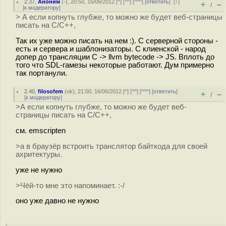
2.37
,
Аноним
(
-
), 20:50, 16/06/2012 [
^
] [
^^
] [
^^^
] [
ответить
]
[
↑
]
+
–
/
[
к модератору
]
> А если копнуть глубже, то можно же будет веб-страницы
писать на С/С++,
Так их уже можно писать на нем :). С серверной стороны -
есть и сервера и шаблонизаторы. С клиенской - народ
допер до трансляции C -> llvm bytecode -> JS. Вплоть до
того что SDL-гамезы некоторые работают. Дум примерно
так портанули.
2.40
,
filosofem
(
ok
), 21:00, 16/06/2012 [
^
] [
^^
] [
^^^
] [
ответить
]
+
–
/
[
к модератору
]
>А если копнуть глубже, то можно же будет веб-
страницы писать на С/С++,
см. emscripten
>а в браузёр встроить транслятор байткода для своей
ахритектуры.
уже не нужно
>Чёй-то мне это напоминает. :-/
оно уже давно не нужно