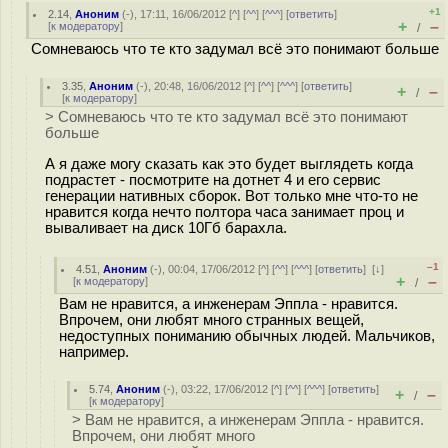
+1
2.14
,
Аноним
(
-
), 17:11, 16/06/2012 [
^
] [
^^
] [
^^^
] [
ответить
]
+
–
[
к модератору
]
/
Сомневаюсь что те кто задумал всё это понимают больше
3.35
,
Аноним
(
-
), 20:48, 16/06/2012 [
^
] [
^^
] [
^^^
] [
ответить
]
+
–
/
[
к модератору
]
> Сомневаюсь что те кто задумал всё это понимают
больше
А я даже могу сказать как это будет выглядеть когда
подрастет - посмотрите на дотнет 4 и его сервис
генерации нативных сборок. Вот только мне что-то не
нравится когда нечто полтора часа занимает проц и
вываливает на диск 10Гб барахла.
–1
4.51
,
Аноним
(
-
), 00:04, 17/06/2012 [
^
] [
^^
] [
^^^
] [
ответить
]
[
↓
]
+
–
[
к модератору
]
/
Вам не нравится, а инженерам Эппла - нравится.
Впрочем, они любят много странных вещей,
недоступных пониманию обычных людей. Мальчиков,
например.
5.74
,
Аноним
(
-
), 03:22, 17/06/2012 [
^
] [
^^
] [
^^^
] [
ответить
]
+
–
/
[
к модератору
]
> Вам не нравится, а инженерам Эппла - нравится.
Впрочем, они любят много