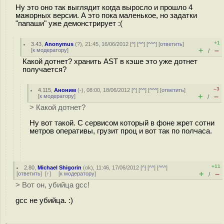
Ну это оно так выглядит когда выросло и прошло 4
мажорных версии. А это пока маленькое, но задатки
"папаши" уже демонстрирует :(
+1
3.43
,
Anonymus
(
?
), 21:45, 16/06/2012 [
^
] [
^^
] [
^^^
] [
ответить
]
+
–
[
к модератору
]
/
Какой дотнет? хранить AST в кэше это уже дотнет
получается?
–3
4.115
,
Аноним
(
-
), 08:00, 18/06/2012 [
^
] [
^^
] [
^^^
] [
ответить
]
+
–
[
к модератору
]
/
> Какой дотнет?
Ну вот такой. С сервисом который в фоне жрет сотни
метров оперативы, грузит проц и вот так по полчаса.
+11
2.80
,
Michael Shigorin
(
ok
), 11:46, 17/06/2012 [
^
] [
^^
] [
^^^
]
+
–
[
ответить
]
[
↑
] [
к модератору
]
/
> Вот он, убийца gcc!
gcc не убийца. :)