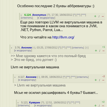
Особенно последние 2 буквы аббревиатуры :)
6.124
,
Anonymus
(
?
), 17:30, 18/06/2012 [
^
] [
^^
] [
^^^
]
+
–
/
[
ответить
]
[
к модератору
]
Еще раз повторю LLVM не виртуальная машина в
том понимании в каком она понимается в JVM,
.NET, Python, Parrot, Lua...
Что это читайте на
http://llvm.org/
+1
3.76
,
Аноним
(
-
), 03:25, 17/06/2012 [
^
] [
^^
] [
^^^
] [
ответить
]
[
↑
]
+
–
[
к модератору
]
/
>> Мне одному кажется что это полный бред
> Это не бред, это дотнет :)
Llvm не виртуальная машина
–2
4.117
,
Аноним
(
-
), 08:05, 18/06/2012 [
^
] [
^^
] [
^^^
] [
ответить
]
+
–
[
к модератору
]
/
> Llvm не виртуальная машина
Мсье не осилил расшифровать 4 буквы? Бывает...
+2
5.121
,
Куяврик
(
?
), 12:51, 18/06/2012 [
^
] [
^^
] [
^^^
]
+
–
[
ответить
]
[
к модератору
]
/