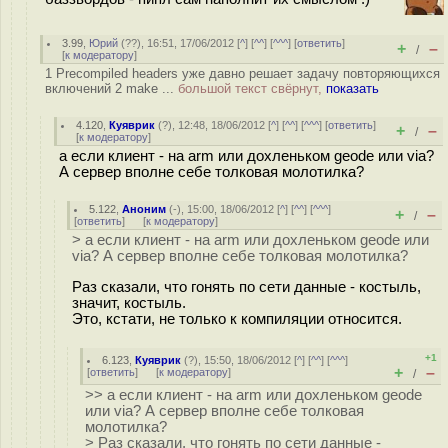
3.99
,
Юрий
(
??
), 16:51, 17/06/2012 [
^
] [
^^
] [
^^^
] [
ответить
]
+
–
/
[
к модератору
]
1 Precompiled headers уже давно решает задачу повторяющихся
включений 2 make ...
большой текст свёрнут,
показать
4.120
,
Куяврик
(
?
), 12:48, 18/06/2012 [
^
] [
^^
] [
^^^
] [
ответить
]
+
–
/
[
к модератору
]
а если клиент - на arm или дохленьком geode или via?
А сервер вполне себе толковая молотилка?
5.122
,
Аноним
(
-
), 15:00, 18/06/2012 [
^
] [
^^
] [
^^^
]
+
–
/
[
ответить
]
[
к модератору
]
> а если клиент - на arm или дохленьком geode или
via? А сервер вполне себе толковая молотилка?
Раз сказали, что гонять по сети данные - костыль,
значит, костыль.
Это, кстати, не только к компиляции относится.
+1
6.123
,
Куяврик
(
?
), 15:50, 18/06/2012 [
^
] [
^^
] [
^^^
]
+
–
[
ответить
]
[
к модератору
]
/
>> а если клиент - на arm или дохленьком geode
или via? А сервер вполне себе толковая
молотилка?
> Раз сказали, что гонять по сети данные -