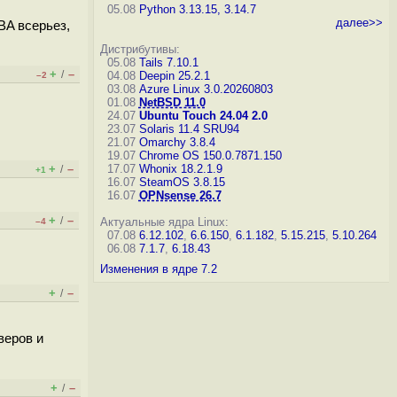
05.08
Python 3.13.15, 3.14.7
далее>>
BA всерьез,
Дистрибутивы:
05.08
Tails 7.10.1
+
–
/
04.08
Deepin 25.2.1
–2
03.08
Azure Linux 3.0.20260803
01.08
NetBSD 11.0
24.07
Ubuntu Touch 24.04 2.0
23.07
Solaris 11.4 SRU94
21.07
Omarchy 3.8.4
19.07
Chrome OS 150.0.7871.150
+
–
17.07
Whonix 18.2.1.9
/
+1
16.07
SteamOS 3.8.15
16.07
OPNsense 26.7
+
–
/
Актуальные ядра Linux:
–4
07.08
6.12.102
,
6.6.150
,
6.1.182
,
5.15.215
,
5.10.264
06.08
7.1.7
,
6.18.43
Изменения в ядре 7.2
+
–
/
веров и
+
–
/