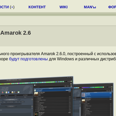
ОСТИ
(
+
)
КОНТЕНТ
WIKI
MAN'ы
ФО
Amarok 2.6
ного проигрывателя Amarok 2.6.0, построенный с использ
скоре
будут подготовлены
для Windows и различных дистриб