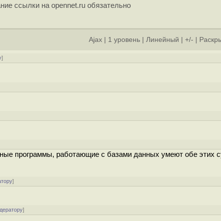
ние ссылки на opennet.ru обязательно
Ajax
|
1 уровень
|
Линейный
|
+/-
|
Раскры
у
]
рные программы, работающие с базами данных умеют обе этих с
атору
]
одератору
]