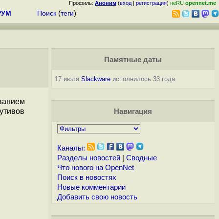
Профиль:
Аноним
(
вход
|
регистрация
)
неRU
opennet.me
РУМ
Поиск
(
теги
)
Памятные даты
17 июля
Slackware
исполнилось 33 года
ованием
утивов
Навигация
Каналы:
Разделы новостей
|
Сводные
Что нового на OpenNet
Поиск в новостях
Новые комментарии
Добавить свою новость