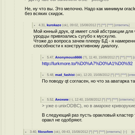
Не, ну что вы. Это мелочно. Надо как минимум oracl
без всяких скидок.
4.31
,
kurokaze
(
ok
), 09:02, 15/08/2012 [
^
] [
^^
] [
^^^
] [
ответить
]
Мой юнный друк, qt имеет слой абстракции для 
уродцы привязались сугубо к мускулю.
Чтоже до вопроса зачем плееру БД - я намеренн
способности к конструктивному диалогу.
5.47
,
Anonymous6666
(
?
), 11:40, 15/08/2012 [
^
] [
^^
] [
^^^
] [
http://lurkmore.to/%D0%A7%D0%A1%D0%92
5.48
,
mad_fashist
(
ok
), 12:20, 15/08/2012 [
^
] [
^^
] [
^^^
] [
отв
По поводу qt согласен, но что за аватарка 
5.52
,
Аноним
(
-
), 12:40, 15/08/2012 [
^
] [
^^
] [
^^^
] [
ответить
> уже о unixODBC), но в амароке криворуки
В следующий раз пусть оракловый кластер 
оракл не одобряют.
3.40
,
filosofem
(
ok
), 09:43, 15/08/2012 [
^
] [
^^
] [
^^^
] [
ответить
]
[
↑
] [
к