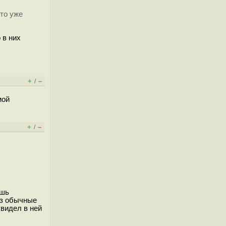
то уже
 в них
+
–
/
мой
+
–
/
ешь
ез обычные
увидел в ней