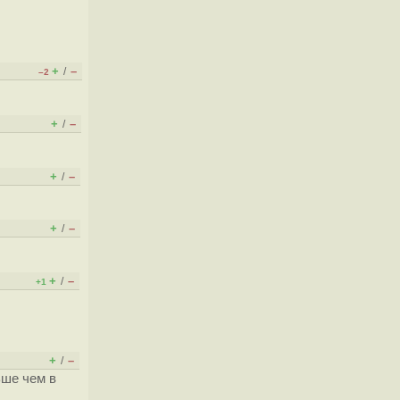
+
–
/
–2
+
–
/
+
–
/
+
–
/
+
–
/
+1
+
–
/
ьше чем в