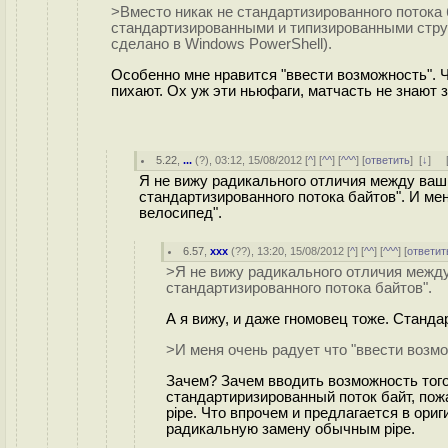
>Вместо никак не стандартизированного потока
стандартизированными и типизированными стру
сделано в Windows PowerShell).
Особенно мне нравится "ввести возможность". Чу
пихают. Ох уж эти ньюфаги, матчасть не знают
5.22
,
...
(
?
), 03:12, 15/08/2012 [
^
] [
^^
] [
^^^
] [
ответить
]
[
↓
] 
Я не вижу радикального отличия между вашим
стандартизированного потока байтов". И мен
велосипед".
6.57
,
xxx
(
??
), 13:20, 15/08/2012 [
^
] [
^^
] [
^^^
] [
ответит
>Я не вижу радикального отличия между 
стандартизированного потока байтов".
А я вижу, и даже гномовец тоже. Станда
>И меня очень радует что "ввести возмо
Зачем? Зачем вводить возможность того,
стандартиризированный поток байт, пож
pipe. Что впрочем и предлагается в ори
радикальную замену обычным pipe.