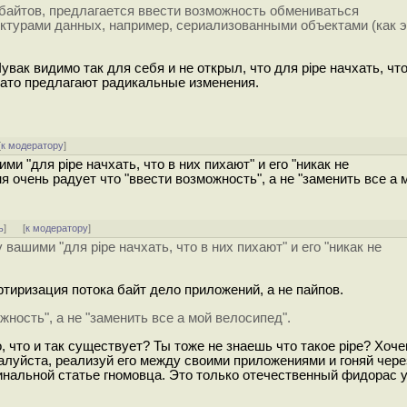
 байтов, предлагается ввести возможность обмениваться
ктурами данных, например, сериализованными объектами (как э
вак видимо так для себя и не открыл, что для pipe начхать, что
 зато предлагают радикальные изменения.
[
к модератору
]
и "для pipe начхать, что в них пихают" и его "никак не
я очень радует что "ввести возможность", а не "заменить все а 
ь
]
[
к модератору
]
вашими "для pipe начхать, что в них пихают" и его "никак не
ртиризация потока байт дело приложений, а не пайпов.
жность", а не "заменить все а мой велосипед".
 что и так существует? Ты тоже не знаешь что такое pipe? Хоч
алуйста, реализуй его между своими приложениями и гоняй чер
гинальной статье гномовца. Это только отечественный фидорас 