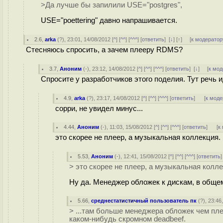
>Да лучше бы запилили USE="postgres",
USE="poettering" давно напрашивается.
2.6
,
arka
(
?
), 23:01, 14/08/2012 [
^
] [
^^
] [
^^^
] [
ответить
]
[
↓
] [
↑
] [
к модератор
Стесняюсь спросить, а зачем плееру RDMS?
3.7
,
Аноним
(
-
), 23:12, 14/08/2012 [
^
] [
^^
] [
^^^
] [
ответить
]
[
↓
] [
к мод
Спросите у разработчиков этого поделия. Тут речь
4.9
,
arka
(
?
), 23:17, 14/08/2012 [
^
] [
^^
] [
^^^
] [
ответить
]
[
к моде
сорри, не увидел минус...
4.44
,
Аноним
(
-
), 11:03, 15/08/2012 [
^
] [
^^
] [
^^^
] [
ответить
]
[
к
это скорее не плеер, а музыкальная коллекция. 
5.53
,
Аноним
(
-
), 12:41, 15/08/2012 [
^
] [
^^
] [
^^^
] [
ответить
> это скорее не плеер, а музыкальная коллек
Ну да. Менеджер обложек к дискам, в общем
5.66
,
среднестатистичный пользователь пк
(
?
), 23:46
> ...там больше менеджера обложек чем пле
каком-нибудь скромном deadbeef.