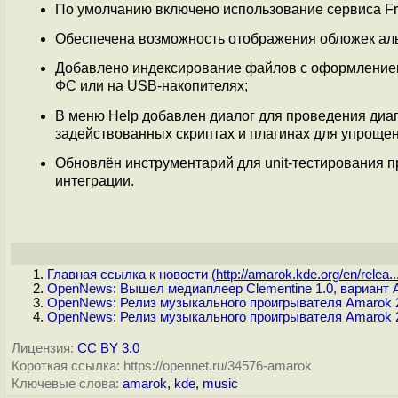
По умолчанию включено использование сервиса Fre
Обеспечена возможность отображения обложек аль
Добавлено индексирование файлов с оформлением
ФС или на USB-накопителях;
В меню Help добавлен диалог для проведения диа
задействованных скриптах и плагинах для упроще
Обновлён инструментарий для unit-тестирования п
интеграции.
Главная ссылка к новости (
http://amarok.kde.org/en/relea..
OpenNews: Вышел медиаплеер Clementine 1.0, вариант A
OpenNews: Релиз музыкального проигрывателя Amarok 
OpenNews: Релиз музыкального проигрывателя Amarok 
Лицензия:
CC BY 3.0
Короткая ссылка: https://opennet.ru/34576-amarok
Ключевые слова:
amarok
,
kde
,
music