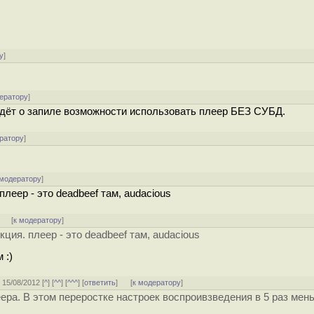
у
]
ератору
]
 идёт о запиле возможности использовать плеер БЕЗ СУБД.
ратору
]
 модератору
]
плеер - это deadbeef там, audacious
]
[
к модератору
]
ция. плеер - это deadbeef там, audacious
 :)
, 15/08/2012 [
^
] [
^^
] [
^^^
] [
ответить
]
[
к модератору
]
ера. В этом переростке настроек воспроивзведения в 5 раз мен