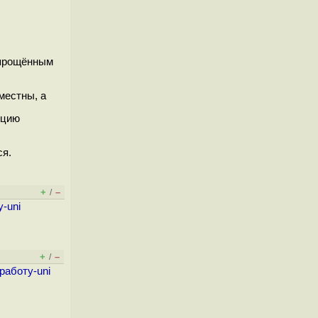
упрощённым
местны, а
пцию
ся.
+
–
/
у-uni
+
–
/
работу-uni