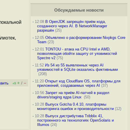
Обсуждаемые новости
-
12:08
В OpenJDK запрещён приём кода,
локальной
созданного через AI. В NetworkManager
разрешён
(25)
лиотек,
-
12:05
Объявлено о расформировании Nixpkgs Core
Team
(23)
-
12:01
TONTOU - атака на CPU Intel и AMD,
позволяющая обойти защиту от уязвимостей
Spectre v2
(75)
-
11:52
Из 54 из 55 выявленных через AI
уязвимостей в SQLite оказались фиктивными
(208)
-
11:20
Открыт код Cloudflare OS, платформы для
+
–
вить
/
+9
приложений, создаваемых через AI
(37)
-
10:56
Запрет на приём AI-патчей в раздел
drivers/staging ядра Linux
(50)
-
10:28
Выпуск Gotcha 0.4.10, платформы
мониторинга ошибок и производительности
(12)
-
10:28
Выпуск дистрибутива Tribblix 41,
построенного на технологиях OpenSolaris и
Illumos
(24)