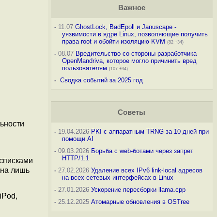
Важное
-
11.07
GhostLock, BadEpoll и Januscape -
уязвимости в ядре Linux, позволяющие получить
права root и обойти изоляцию KVM
(82 +34)
-
08.07
Вредительство со стороны разработчика
OpenMandriva, которое могло причинить вред
пользователям
(107 +34)
-
Сводка событий за 2025 год
Советы
льности
-
19.04.2026
PKI с аппаратным TRNG за 10 дней при
помощи AI
-
09.03.2026
Борьба с web-ботами через запрет
HTTP/1.1
 списками
ана лишь
-
27.02.2026
Удаление всех IPv6 link-local адресов
на всех сетевых интерфейсах в Linux
-
27.01.2026
Ускорение пересборки llama.cpp
iPod,
-
25.12.2025
Атомарные обновления в OSTree