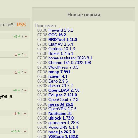
Новые версии
ть всё
|
RSS
Программы:
08.08
firewalld 2.5.1
07.08
GCC 16.2
+
–
/
+5
07.08
RRDTool 1.11.0
07.08
ClamAV 1.5.4
07.08
Grafana 13.1.3
07.08
Box64 0.4.5-1
+
–
/
–1
07.08
home-assistant 2026.8.1
07.08
Chrome 151.0.7922.108
07.08
WordPress 7.0.3
07.08
nmap 7.991
+
–
/
–1
06.08
icewm 4.1
06.08
Deno 2.9.5
06.08
docker 29.7.2
+
–
/
06.08
OpenLDAP 2.7.0
+8
06.08
Eclipse 7.121.0
убд, а
06.08
OpenCloud 7.2.3
06.08
mesa 3d 26.2
05.08
OpenVPN 2.7.6
+
–
/
05.08
NetBeans 31
–6
05.08
ublock 1.73.0
05.08
gstreamer 1.28.6
05.08
PowerDNS 5.1.4
+
–
/
+10
05.08
node.js 26.7.0
05.08
VSCode 1.132.0