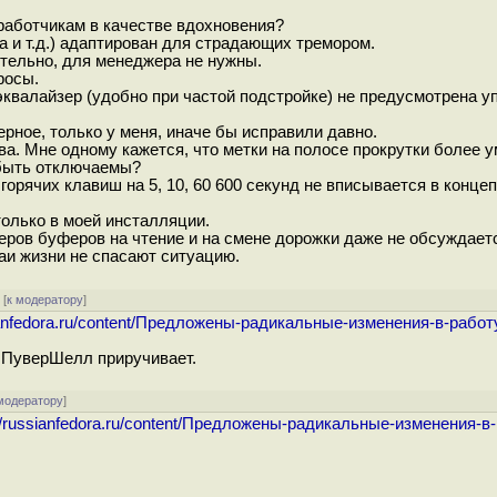
работчикам в качестве вдохновения?
а и т.д.) адаптирован для страдающих тремором.
ительно, для менеджера не нужны.
росы.
 эквалайзер (удобно при частой подстройке) не предусмотрена 
рное, только у меня, иначе бы исправили давно.
а. Мне одному кажется, что метки на полосе прокрутки более у
 быть отключаемы?
горячих клавиш на 5, 10, 60 600 секунд не вписывается в конце
 только в моей инсталляции.
еров буферов на чтение и на смене дорожки даже не обсуждает
чаи жизни не спасают ситуацию.
[
к модератору
]
sianfedora.ru/content/Предложены-радикальные-изменения-в-работ
т ПуверШелл приручивает.
модератору
]
://russianfedora.ru/content/Предложены-радикальные-изменения-в-