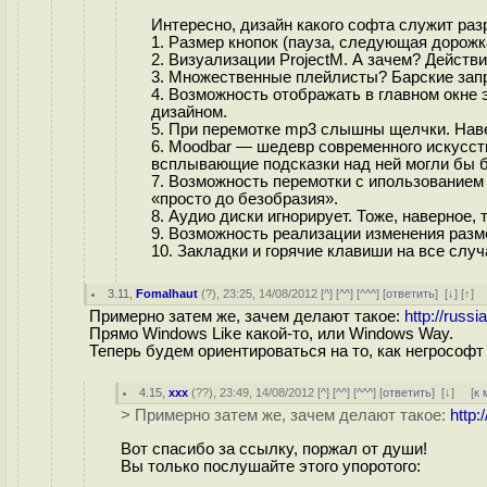
Интересно, дизайн какого софта служит раз
1. Размер кнопок (пауза, следующая дорожк
2. Визуализации ProjectM. А зачем? Действ
3. Множественные плейлисты? Барские зап
4. Возможность отображать в главном окне
дизайном.
5. При перемотке mp3 слышны щелчки. Наве
6. Moodbar — шедевр современного искусств
всплывающие подсказки над ней могли бы
7. Возможность перемотки с ипользованием 
«просто до безобразия».
8. Аудио диски игнорирует. Тоже, наверное,
9. Возможность реализации изменения разм
10. Закладки и горячие клавиши на все слу
3.11
,
Fomalhaut
(
?
), 23:25, 14/08/2012 [
^
] [
^^
] [
^^^
] [
ответить
]
[
↓
] [
↑
] 
Примерно затем же, зачем делают такое:
http://rus
Прямо Windows Like какой-то, или Windows Way.
Теперь будем ориентироваться на то, как негрософ
4.15
,
xxx
(
??
), 23:49, 14/08/2012 [
^
] [
^^
] [
^^^
] [
ответить
]
[
↓
] [
к 
> Примерно затем же, зачем делают такое:
http
Вот спасибо за ссылку, поржал от души!
Вы только послушайте этого упоротого: