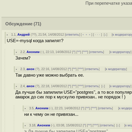
При перепечатке указа
Обсуждение
(71)
1.1
,
Андрей
(
??
), 21:54, 14/08/2012 [
ответить
] [
﹢﹢﹢
] [
· · ·
]
[
↓
] [
к модератор
USE=-mysql когда запилят?
2.2
,
Аноним
(
-
), 22:13, 14/08/2012 [
^
] [
^^
] [
^^^
] [
ответить
]
[
к модератору
]
Зачем?
2.3
,
анон
(
?
), 22:16, 14/08/2012 [
^
] [
^^
] [
^^^
] [
ответить
]
[
к модератору
]
Так давно уже можно выбрать ее.
2.4
,
анон
(
?
), 22:18, 14/08/2012 [
^
] [
^^
] [
^^^
] [
ответить
]
[
↓
] [
к модератору
]
Да лучше бы запилили USE="postgres", а то все популя
амарок до сих пор к мускулю привязан.. не порядок ! )
3.5
,
Аноним
(
-
), 22:23, 14/08/2012 [
^
] [
^^
] [
^^^
] [
ответить
]
[
к модер
ни к чему он не привязан...
3.18
,
Аноним
(
-
), 03:08, 15/08/2012 [
^
] [
^^
] [
^^^
] [
ответить
]
[
↓
] [
к м
> Да лучше бы запилили USE="postgres"