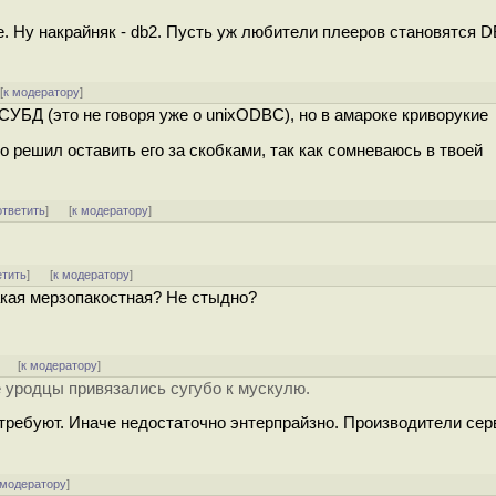
e. Ну накрайняк - db2. Пусть уж любители плееров становятся D
[
к модератору
]
СУБД (это не говоря уже о unixODBC), но в амароке криворукие
о решил оставить его за скобками, так как сомневаюсь в твоей
ответить
]
[
к модератору
]
етить
]
[
к модератору
]
такая мерзопакостная? Не стыдно?
]
[
к модератору
]
е уродцы привязались сугубо к мускулю.
требуют. Иначе недостаточно энтерпрайзно. Производители сер
 модератору
]