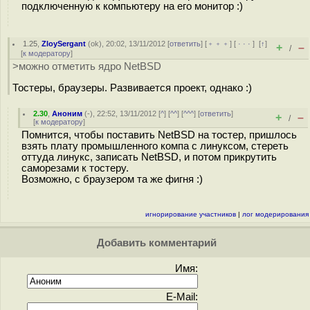
подключенную к компьютеру на его монитор :)
1.25
,
ZloySergant
(
ok
), 20:02, 13/11/2012 [
ответить
] [
﹢﹢﹢
] [
· · ·
]
[
↑
]
+
–
/
[
к модератору
]
>можно отметить ядро NetBSD
Тостеры, браузеры. Развивается проект, однако :)
2.30
,
Аноним
(
-
), 22:52, 13/11/2012 [
^
] [
^^
] [
^^^
] [
ответить
]
+
–
/
[
к модератору
]
Помнится, чтобы поставить NetBSD на тостер, пришлось
взять плату промышленного компа с линуксом, стереть
оттуда линукс, записать NetBSD, и потом прикрутить
саморезами к тостеру.
Возможно, с браузером та же фигня :)
игнорирование участников
|
лог модерирования
Добавить комментарий
Имя:
E-Mail: