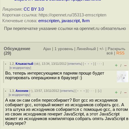
Лицензия:
CC BY 3.0
Короткая ссылка: https://opennet.ru/35313-emscripten
Ключевые слова:
emscripten
,
javascript
,
llvm
При перепечатке указание ссылки на opennet.ru обязательно
Обсуждение
Ajax
|
1 уровень
|
Линейный
|
+/-
|
Раскрыть
(29)
всё
|
RSS
1.2
,
Клыкастый
(
ok
), 13:34, 13/11/2012 [
ответить
] [
﹢﹢﹢
] [
· · ·
]
+
–
/
[
к модератору
]
Во, теперь интересующимся парням проще будет
портировать операционки в браузер! :)
1.3
,
Аноним
(
-
), 13:57, 13/11/2012 [
ответить
] [
﹢﹢﹢
] [
· · ·
]
[
↓
]
+
–
/
[
к модератору
]
А как он сам себя пересобирает? Вот gcc из исходников
собирает gcc, который может из исходников собрать gcc. А
эта штука из исходников собирается с помощью gcc, а потом
из своих исходников генерит JavaScript, а этот JavaScript
может из исходников компилятора собрать опять JavaScript в
браузере?