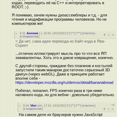
кодах, переводить её на C++ и интерпретировать в
ROOT. ;-)
Я понимаю, зачем нужны дизассемблеры и т.д. - для
чтения и модификации программы человеком. Но не
компьютером же!
4.11
,
Аноним
(
-
), 16:43, 13/11/2012 [
^
] [
^^
] [
^^^
] [
ответить
]
+
–
/
[
к модератору
]
> Да нет, сама идея перевода из байт-кода в Ява-
Скрипт
...отлично иллюстрирует мысль про то что все ЯП
эквивалентны. Хоть это и дикое извращение, конечно.
С другой стороны, граждане без плагинов и костылей
запустили таким макаром достаточно серьезный 3D
двигун (через webGL). Даже в принципе работает
вполне себе -
https://developer.mozilla.org/ru/demos/detail/bananabread
Побегал, попалил. FPS конечно раза в три ниже
нативного кода, но для вебни - довольно убедительно.
+4
5.14
,
Vkni
(
ok
), 17:16, 13/11/2012 [
^
] [
^^
] [
^^^
] [
ответить
]
+
–
[
к модератору
]
/
На самом деле из браузеров нужно JavaScript