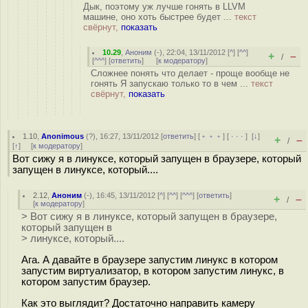
Дык, поэтому уж лучше гонять в LLVM
машине, оно хоть быстрее будет ...
текст
свёрнут,
показать
10.29
,
Аноним
(
-
), 22:04, 13/11/2012 [
^
] [
^^
]
+
–
/
[
^^^
] [
ответить
]
[
к модератору
]
Сложнее понять что делает - проще вообще не
гонять Я запускаю только то в чем ...
текст
свёрнут,
показать
1.10
,
Anonimous
(
?
), 16:27, 13/11/2012 [
ответить
] [
﹢﹢﹢
] [
· · ·
]
[
↓
]
+
–
/
[
↑
] [
к модератору
]
Вот сижу я в линуксе, который запущен в браузере, который
запущен в линуксе, который....
2.12
,
Аноним
(
-
), 16:45, 13/11/2012 [
^
] [
^^
] [
^^^
] [
ответить
]
+
–
/
[
к модератору
]
> Вот сижу я в линуксе, который запущен в браузере,
который запущен в
> линуксе, который....
Ага. А давайте в браузере запустим линукс в котором
запустим виртуализатор, в котором запустим линукс, в
котором запустим браузер.
Как это выглядит? Достаточно направить камеру