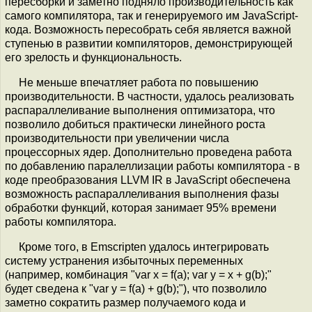
пересборки и заметно подняло производительность как
самого компилятора, так и генерируемого им JavaScript-
кода. Возможность пересобрать себя является важной
ступенью в развитии компиляторов, демонстрирующей
его зрелость и функциональность.
Не меньше впечатляет работа по повышению
производительности. В частности, удалось реализовать
распараллеливание выполнения оптимизатора, что
позволило добиться практически линейного роста
производительности при увеличении числа
процессорных ядер. Дополнительно проведена работа
по добавлению паралеллизации работы компилятора - в
коде преобразования LLVM IR в JavaScript обеспечена
возможность распараллеливания выполнения фазы
обработки функций, которая занимает 95% времени
работы компилятора.
Кроме того, в Emscripten удалось интегрировать
систему устранения избыточных переменных
(например, комбинация "var x = f(a); var y = x + g(b);"
будет сведена к "var y = f(a) + g(b);"), что позволило
заметно сократить размер получаемого кода и