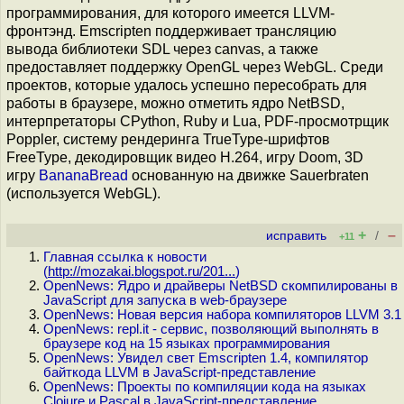
программирования, для которого имеется LLVM-
фронтэнд. Emscripten поддерживает трансляцию
вывода библиотеки SDL через canvas, а также
предоставляет поддержку OpenGL через WebGL. Среди
проектов, которые удалось успешно пересобрать для
работы в браузере, можно отметить ядро NetBSD,
интерпретаторы CPython, Ruby и Lua, PDF-просмотрщик
Poppler, систему рендеринга TrueType-шрифтов
FreeType, декодировщик видео H.264, игру Doom, 3D
игру
BananaBread
основанную на движке Sauerbraten
(используется WebGL).
+
–
исправить
/
+11
Главная ссылка к новости
(
http://mozakai.blogspot.ru/201...
)
OpenNews: Ядро и драйверы NetBSD скомпилированы в
JavaScript для запуска в web-браузере
OpenNews: Новая версия набора компиляторов LLVM 3.1
OpenNews: repl.it - сервис, позволяющий выполнять в
браузере код на 15 языках программирования
OpenNews: Увидел свет Emscripten 1.4, компилятор
байткода LLVM в JavaScript-представление
OpenNews: Проекты по компиляции кода на языках
Clojure и Pascal в JavaScript-представление