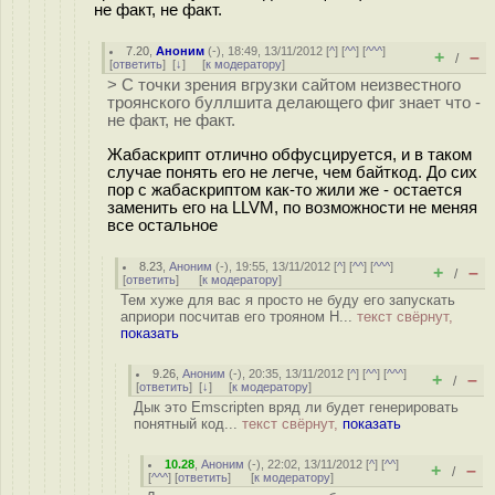
не факт, не факт.
7.20
,
Аноним
(
-
), 18:49, 13/11/2012 [
^
] [
^^
] [
^^^
]
+
–
/
[
ответить
]
[
↓
] [
к модератору
]
> С точки зрения вгрузки сайтом неизвестного
троянского буллшита делающего фиг знает что -
не факт, не факт.
Жабаскрипт отлично обфусцируется, и в таком
случае понять его не легче, чем байткод. До сих
пор с жабаскриптом как-то жили же - остается
заменить его на LLVM, по возможности не меняя
все остальное
8.23
,
Аноним
(
-
), 19:55, 13/11/2012 [
^
] [
^^
] [
^^^
]
+
–
/
[
ответить
]
[
к модератору
]
Тем хуже для вас я просто не буду его запускать
априори посчитав его трояном Н...
текст свёрнут,
показать
9.26
,
Аноним
(
-
), 20:35, 13/11/2012 [
^
] [
^^
] [
^^^
]
+
–
/
[
ответить
]
[
↓
] [
к модератору
]
Дык это Emscripten вряд ли будет генерировать
понятный код...
текст свёрнут,
показать
10.28
,
Аноним
(
-
), 22:02, 13/11/2012 [
^
] [
^^
]
+
–
/
[
^^^
] [
ответить
]
[
к модератору
]