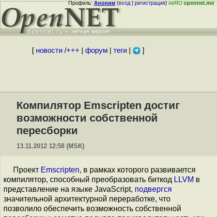
Профиль:
Аноним
(
вход
|
регистрация
)
неRU
opennet.me
[
новости
/
+++
|
форум
|
теги
|
]
Компилятор Emscripten достиг
возможности собственной
пересборки
13.11.2012 12:58 (MSK)
Проект
Emscripten
, в рамках которого развивается
компилятор, способный преобразовать биткод
LLVM
в
представление на языке JavaScript,
подвергся
значительной архитектурной переработке, что
позволило обеспечить возможность собственной