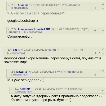
–1
2.13
,
Аноним
(
-
), 16:49, 13/11/2012 [
^
] [
^^
] [
^^^
] [
ответить
]
+
–
[
к модератору
]
/
> А как он сам себя пересобирает?
google://bootstrap :)
2.22
,
Anonymous from da LOR
(
?
), 19:20, 13/11/2012 [
^
] [
^^
] [
^^^
]
+
–
/
[
ответить
]
[
к модератору
]
Compileception.
+1
1.4
,
baz
(
??
), 14:09, 13/11/2012 [
ответить
] [
﹢﹢﹢
] [
· · ·
]
[
↓
] [
↑
]
+
–
[
к модератору
]
/
вооооот оно! скоро машины пересоберут себя, поумнеют и
захватят мир!
+10
2.5
,
Машина
(
?
), 14:25, 13/11/2012 [
^
] [
^^
] [
^^^
] [
ответить
]
[
↓
]
+
–
[
к модератору
]
/
Мы уже это сделали ;)
3.9
,
Аноним
(
-
), 16:18, 13/11/2012 [
^
] [
^^
] [
^^^
] [
ответить
]
+
–
/
[
к модератору
]
А дату запуска ядерных ракет правильно предсказали?
Кажется мне уже пора рыть бункер :)