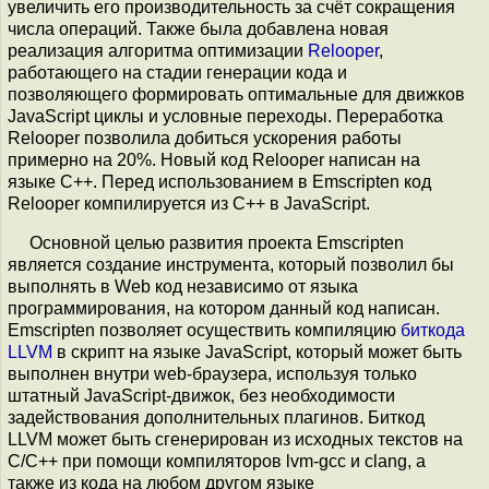
увеличить его производительность за счёт сокращения
числа операций. Также была добавлена новая
реализация алгоритма оптимизации
Relooper
,
работающего на стадии генерации кода и
позволяющего формировать оптимальные для движков
JavaScript циклы и условные переходы. Переработка
Relooper позволила добиться ускорения работы
примерно на 20%. Новый код Relooper написан на
языке C++. Перед использованием в Emscripten код
Relooper компилируется из С++ в JavaScript.
Основной целью развития проекта Emscripten
является создание инструмента, который позволил бы
выполнять в Web код независимо от языка
программирования, на котором данный код написан.
Emscripten позволяет осуществить компиляцию
биткода
LLVM
в скрипт на языке JavaScript, который может быть
выполнен внутри web-браузера, используя только
штатный JavaScript-движок, без необходимости
задействования дополнительных плагинов. Биткод
LLVM может быть сгенерирован из исходных текстов на
C/C++ при помощи компиляторов lvm-gcc и clang, а
также из кода на любом другом языке