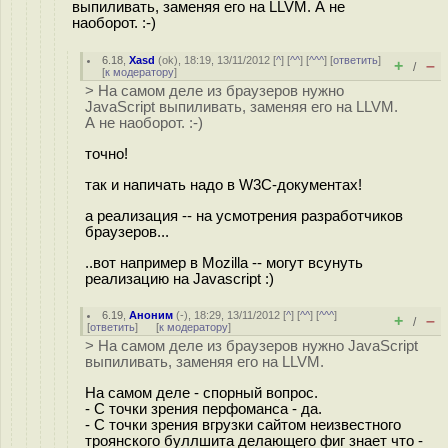
выпиливать, заменяя его на LLVM. А не
наоборот. :-)
6.18
,
Xasd
(
ok
), 18:19, 13/11/2012 [
^
] [
^^
] [
^^^
] [
ответить
]
+
–
/
[
к модератору
]
> На самом деле из браузеров нужно
JavaScript выпиливать, заменяя его на LLVM.
А не наоборот. :-)
точно!
так и напичать надо в W3C-документах!
а реализация -- на усмотрения разработчиков
браузеров...
..вот например в Mozilla -- могут всунуть
реализацию на Javascript :)
6.19
,
Аноним
(
-
), 18:29, 13/11/2012 [
^
] [
^^
] [
^^^
]
+
–
/
[
ответить
]
[
к модератору
]
> На самом деле из браузеров нужно JavaScript
выпиливать, заменяя его на LLVM.
На самом деле - спорный вопрос.
- С точки зрения перфоманса - да.
- С точки зрения вгрузки сайтом неизвестного
троянского буллшита делающего фиг знает что -