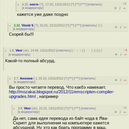
+2
4.15
,
некто
(
?
), 17:20, 13/11/2012 [
^
] [
^^
] [
^^^
] [
ответить
]
+
–
[
к модератору
]
/
кажется уже даже поздно
2.32
,
Vitold S
(
?
), 01:01, 21/11/2012 [
^
] [
^^
] [
^^^
] [
ответить
]
[
↑
]
+
–
/
[
к модератору
]
Скорей бы!!!
–1
1.6
,
Vkni
(
ok
), 14:45, 13/11/2012 [
ответить
] [
﹢﹢﹢
] [
· · ·
]
[
↓
] [
↑
]
+
–
[
к модератору
]
/
Какой-то полный абсурд.
2.7
,
Аноним
(
-
), 15:10, 13/11/2012 [
^
] [
^^
] [
^^^
] [
ответить
]
+
–
/
[
к модератору
]
Вы просто читаете перевод. Что какбэ намекает.
http://mozakai.blogspot.ru/2012/11/emscripten-compiler-
upgrades.html
, например
+1
3.8
,
Vkni
(
ok
), 15:15, 13/11/2012 [
^
] [
^^
] [
^^^
] [
ответить
]
+
–
[
к модератору
]
/
Да нет, сама идея перевода из байт-кода в Ява-
Скрипт для выполнения на компьютере кажется
абсурдной. Ну это как брать программу в маш.