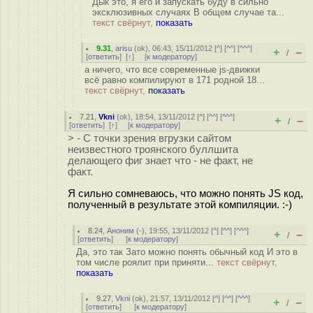
Дык это, я его и запускать буду в сильно
эксклюзивных случаях В общем случае та...
текст свёрнут,
показать
9.31
,
arisu
(
ok
), 06:43, 15/11/2012 [
^
] [
^^
] [
^^^
]
+
–
/
[
ответить
]
[
↑
] [
к модератору
]
а ничего, что все современные js-движки
всё равно компилируют в 171 родной 18...
текст свёрнут,
показать
7.21
,
Vkni
(
ok
), 18:54, 13/11/2012 [
^
] [
^^
] [
^^^
]
+
–
/
[
ответить
]
[
↑
] [
к модератору
]
> - С точки зрения вгрузки сайтом
неизвестного троянского буллшита
делающего фиг знает что - не факт, не
факт.
Я сильно сомневаюсь, что можно понять JS код,
полученный в результате этой компиляции. :-)
8.24
,
Аноним
(
-
), 19:55, 13/11/2012 [
^
] [
^^
] [
^^^
]
+
–
/
[
ответить
]
[
к модератору
]
Да, это так Зато можно понять обычный код И это в
том числе роялит при приняти...
текст свёрнут,
показать
9.27
,
Vkni
(
ok
), 21:57, 13/11/2012 [
^
] [
^^
] [
^^^
]
+
–
/
[
ответить
]
[
к модератору
]