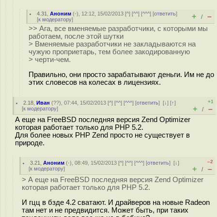
4.31
,
Аноним
(
-
), 12:12, 15/02/2013 [
^
] [
^^
] [
^^^
] [
ответить
]
+
–
/
[
к модератору
]
>> Ага, все вменяемые разработчики, с которыми мы
работаем, после этой шутки
> Вменяемые разработчики не закладываются на
чужую проприетарь, тем более закодированную
> черти-чем.
Правильно, они просто зарабатывают деньги. Им не до
этих словесов на колесах в лицензиях.
+1
2.18
,
Иван
(
??
), 07:44, 15/02/2013 [
^
] [
^^
] [
^^^
] [
ответить
]
[
↓
] [
↑
]
+
–
[
к модератору
]
/
А еще на FreeBSD последняя версия Zend Optimizer
которая работает только для PHP 5.2.
Для более новых PHP Zend просто не существует в
природе.
–2
3.21
,
Аноним
(
-
), 08:49, 15/02/2013 [
^
] [
^^
] [
^^^
] [
ответить
]
[
↓
]
+
–
[
к модератору
]
/
> А еще на FreeBSD последняя версия Zend Optimizer
которая работает только для PHP 5.2.
И гцц в бзде 4.2 сватают. И драйверов на новые Radeon
там нет и не предвидится. Может быть, при таких