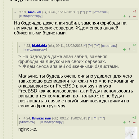
–6
3.19
,
Аноним
(
-
), 08:46, 15/02/2013 [
^
] [
^^
] [
^^^
] [
ответить
]
+
–
[
к модератору
]
/
На бздоидов даже апач забил, заменяя фрибзды на
линуксы на своих серверах. Ждем сноса апачей
обиженными бздистами.
+2
4.23
,
blablabla
(
ok
), 09:11, 15/02/2013 [
^
] [
^^
] [
^^^
] [
ответить
]
+
–
[
к модератору
]
/
> На бздоидов даже апач забил, заменяя
фрибзды на линуксы на своих серверах.
> Ждем сноса апачей обиженными бздистами.
Мальчик, ты будешь очень сильно удивлен для чего
так хорошо распиарили тот факт что многие компании
отказываются от FreeBSD в пользу линуха
FreeBSD как использовали так и будут использовать
раньше в тех компаниях, вот только это не будут
разглашать в связи с пагубными последствиями на
свою инфраструктуру
+1
4.24
,
Клыкастый
(
ok
), 09:12, 15/02/2013 [
^
] [
^^
] [
^^^
]
+
–
[
ответить
]
[
к модератору
]
/
nginx же.