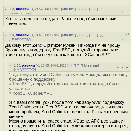
1.8
,
Аноним
(
-
), 21:54, 14/02/2013 [
ответить
] [
﹢﹢﹢
] [
· · ·
]
[
↑
]
+
–
/
[
к модератору
]
Кто не успел, тот опоздал. Раньше надо было мозгами
шевелить.
+8
1.9
,
Аноним
(
-
), 21:57, 14/02/2013 [
ответить
] [
﹢﹢﹢
] [
· · ·
]
[
↓
]
+
–
[
к модератору
]
/
Да кому этот Zend Optimizer нужен. Никогда им не прощу
брошенную поддержку FreeBSD, с другой стороны, мои
клиенты тогда бы не узнали как хорош XCache/APC
2.13
,
Аноним
(
-
), 23:05, 14/02/2013 [
^
] [
^^
] [
^^^
] [
ответить
]
+
–
/
[
к модератору
]
> Да кому этот Zend Optimizer нужен. Никогда им не прощу
брошенную поддержку
> FreeBSD, с другой стороны, мои клиенты тогда бы не
узнали как
> хорош XCache/APC
Я с вами соглашусь, после того как зарубили поддержку
Zend Optimizer на FreeBSD что в свою очередь вызвало
много проблем, Zend Optimizer перестал быть интересным
многим.
Можно применять, eaccelerator, XCache, APC все зависит
от задач, ну а к Zend Optimizer уже давно потерян интерес,
в виду тех или иных причин