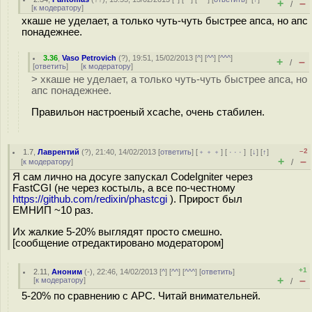
+
–
/
[
к модератору
]
хкаше не уделает, а только чуть-чуть быстрее апса, но апс
понадежнее.
3.36
,
Vaso Petrovich
(
?
), 19:51, 15/02/2013 [
^
] [
^^
] [
^^^
]
+
–
/
[
ответить
]
[
к модератору
]
> хкаше не уделает, а только чуть-чуть быстрее апса, но
апс понадежнее.
Правильон настроеный xcache, очень стабилен.
–2
1.7
,
Лаврентий
(
?
), 21:40, 14/02/2013 [
ответить
] [
﹢﹢﹢
] [
· · ·
]
[
↓
] [
↑
]
+
–
[
к модератору
]
/
Я сам лично на досуге запускал CodeIgniter через
FastCGI (не через костыль, а все по-честному
https://github.com/redixin/phastcgi
). Прирост был
ЕМНИП ~10 раз.
Их жалкие 5-20% выглядят просто смешно.
[сообщение отредактировано модератором]
+1
2.11
,
Аноним
(
-
), 22:46, 14/02/2013 [
^
] [
^^
] [
^^^
] [
ответить
]
+
–
[
к модератору
]
/
5-20% по сравнению с APC. Читай внимательней.