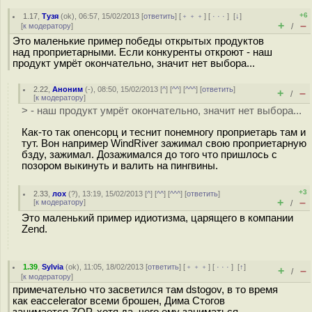
+6
1.17
,
Тузя
(
ok
), 06:57, 15/02/2013 [
ответить
] [
﹢﹢﹢
] [
· · ·
]
[
↓
]
+
–
[
к модератору
]
/
Это маленькие пример победы открытых продуктов
над проприетарными. Если конкуренты откроют - наш
продукт умрёт окончательно, значит нет выбора...
2.22
,
Аноним
(
-
), 08:50, 15/02/2013 [
^
] [
^^
] [
^^^
] [
ответить
]
+
–
/
[
к модератору
]
> - наш продукт умрёт окончательно, значит нет выбора...
Как-то так опенсорц и теснит понемногу проприетарь там и
тут. Вон например WindRiver зажимал свою проприетарную
бзду, зажимал. Дозажимался до того что пришлось с
позором выкинуть и валить на пингвины.
+3
2.33
,
лох
(
?
), 13:19, 15/02/2013 [
^
] [
^^
] [
^^^
] [
ответить
]
+
–
[
к модератору
]
/
Это маленький пример идиотизма, царящего в компании
Zend.
1.39
,
Sylvia
(
ok
), 11:05, 18/02/2013 [
ответить
] [
﹢﹢﹢
] [
· · ·
]
[
↑
]
+
–
/
[
к модератору
]
примечательно что засветился там dstogov, в то время
как eaccelerator всеми брошен, Дима Стогов