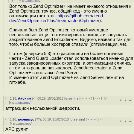
[
↑
] [
к модератору
]
Вот только Zend Optimizer+ не имеет никакого отношения к
Zend Optimizer, точнее, общий код - это именно
оптимизации (вот эти -
https://github.com/zend-
dev/ZendOptimizerPlus/tree/master/Optimizer
).
Сначала был Zend Optimizer, который умел две
несвязанные вещи - оптимизировать опкоды и запускать
закриптованное Zend Encoder-ом. Видимо, назвали так для
того, чтобы больше хостеров ставили (оптимизация, че).
Потом (к версии 5.3) это распилили на более логичные
части - Zend Guard Loader стал использоваться именно для
запуска закодированных скриптов, а оптимизации слились
с тем, что раньше называлось Zend Accelerator, в Zend
Optimizer+ в поставке Zend Server.
И именно этот Zend Optimizer+ из Zend Server лежит на
гитхабе.
1.15
,
Аноним
(
-
), 00:29, 15/02/2013 [
ответить
] [
﹢﹢﹢
] [
· · ·
]
[
↑
]
+
–
/
[
к модератору
]
аттракцион неслыханной щедрости.
1.16
,
анонимус
(
??
), 03:19, 15/02/2013 [
ответить
] [
﹢﹢﹢
] [
· · ·
]
+
–
/
[
к модератору
]
APC рулит