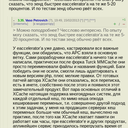
сказать, что зенд быстрее eaccelerator'а на те же 5-20
процентов. И по тестам зенд обычно рвёт всех.
+1
3.35
,
Vaso Petrovich
(
?
), 19:49, 15/02/2013 [
^
] [
^^
] [
^^^
]
+
–
[
ответить
]
[
к модератору
]
/
> Можно поподробнее? Чесслово интересно. По опыту
могу сказать, что зенд быстрее eaccelerator'а на те же 5-
20 процентов. И по тестам зенд обычно рвёт всех.
У eaccelerator'а уже давно, кастрировали все важные
функции, они обидились, что APC взяли в основную
ветку. Сами разрабодчики eaccelerator'а ничего так и не
написали, практически после форка Turck MMCache они
просто переименовали файлы и названия функций. Баги
победить они не осили, смогли лишь адаптировать к
новым версиям php, плюс мелкие правки. От готовых
патчей автора XCache они отказались, вся переписка,
есть в инете, сообствнно после этого и появился этот
замечательный продукт. Вот пара основных отличий в
XCache натоящая подержка многоядрных систем, для
каждой отдельный кеш, по мимо кеша опкода
кеширование переменых, т.е. совершенно другой подход
к этим задачам, у меня на продакшен серверах кеш
переменых больше чем обычный кеш, вычеслено на
практике, после того как XCache хватает памяти он
работает как часы, при eaccelerator'е и других продуктах,
апликейшен сервис приходилось перегрузать время от