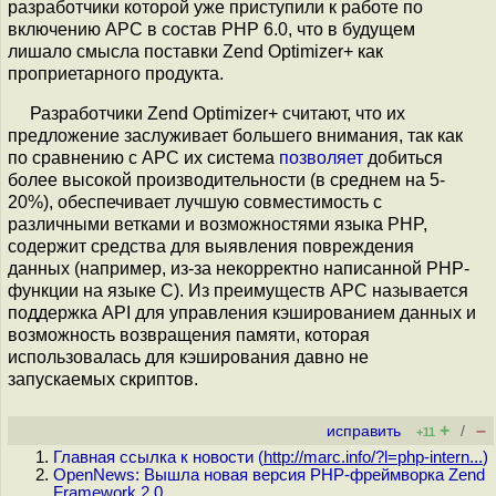
разработчики которой уже приступили к работе по
включению APC в состав PHP 6.0, что в будущем
лишало смысла поставки Zend Optimizer+ как
проприетарного продукта.
Разработчики Zend Optimizer+ считают, что их
предложение заслуживает большего внимания, так как
по сравнению с APC их система
позволяет
добиться
более высокой производительности (в среднем на 5-
20%), обеспечивает лучшую совместимость с
различными ветками и возможностями языка PHP,
содержит средства для выявления повреждения
данных (например, из-за некорректно написанной PHP-
функции на языке C). Из преимуществ APC называется
поддержка API для управления кэшированием данных и
возможность возвращения памяти, которая
использовалась для кэширования давно не
запускаемых скриптов.
+
–
исправить
/
+11
Главная ссылка к новости (
http://marc.info/?l=php-intern...
)
OpenNews: Вышла новая версия PHP-фреймворка Zend
Framework 2.0