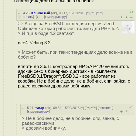
тенденциях дело все-же не в бобине?
+2
4.25
,
Клыкастый
(
ok
), 09:17, 15/02/2013 [
^
] [
^^
] [
^^^
]
+
–
[
ответить
]
[
↓
] [
к модератору
]
/
>> А еще на FreeBSD последняя версия Zend
Optimizer которая работает только для PHP 5.2.
> И гцц в бзде 4.2 сватают.
gcc4.7/clang 3.2
> Может быть, при таких тенденциях дело все-же не в
бобине?
вплоть до 3.6.11 контроллер HP SA P420 не видится.
адский секс в бинарных дистрах - в комплекте.
FreeBSD9.1/DragonflyBSD3.2 - всё работает из
коробки. Не в бобине дело, не в бобине, спи, зайка, с
радеоновскими дровами вобнимку.
–1
5.27
,
тигар
(
ok
), 09:54, 15/02/2013 [
^
] [
^^
] [
^^^
] [
ответить
]
+
–
[
к модератору
]
/
> Не в бобине дело, не в бобине, спи, зайка, с
радеоновскими
> дровами вобнимку.