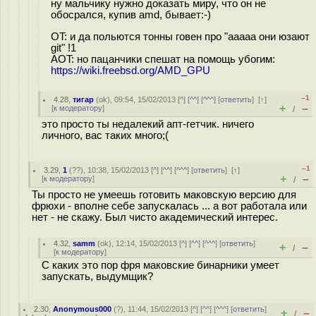
ну мальчику нужно доказать миру, что он не
обосрался, купив amd, бывает:-)
OT: и да польются тонны говен про "ааааа они юзают
git" !1
AOT: но пацанчики спешат на помощь убогим:
https://wiki.freebsd.org/AMD_GPU
–1
4.28
,
тигар
(
ok
), 09:54, 15/02/2013 [
^
] [
^^
] [
^^^
] [
ответить
]
[
↑
]
+
–
[
к модератору
]
/
это просто ты недалекий апт-гетчик. ничего
личного, вас таких много;(
–1
3.29
,
1
(
??
), 10:38, 15/02/2013 [
^
] [
^^
] [
^^^
] [
ответить
]
[
↑
]
+
–
[
к модератору
]
/
Ты просто не умеешь готовить маковскую версию для
фрюхи - вполне себе запускалась ... а вот работала или
нет - не скажу. Был чисто академический интерес.
4.32
,
samm
(
ok
), 12:14, 15/02/2013 [
^
] [
^^
] [
^^^
] [
ответить
]
+
–
/
[
к модератору
]
С каких это пор фря маковские бинарники умеет
запускать, выдумщик?
2.30
,
Anonymous000
(
?
), 11:44, 15/02/2013 [
^
] [
^^
] [
^^^
] [
ответить
]
+
–
/