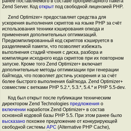
ранее поставляемого в составе проприетарного пакета
Zend Server. Код
открыт
под свободной лицензией PHP.
Zend Optimizer+ предоставляет средства для
ускорения выполнения скриптов на языке PHP за счёт
использования техники кэширования опкода и
применения дополнительных оптимизаций.
Предкомпилированный код скриптов кэшируется в
разделяемой памяти, что позволяет избежать
выполнения стадий чтения с диска, разбора и
компиляции исходного кода скриптов при их повторном
запуске. Кроме того Zend Optimizer+ включает
дополнительные методы оптимизации при генерации
байткода, что позволяет достичь ускорения и за счёт
более быстрого выполнения байткода. Zend Optimizer+
совместим с ветками PHP 5.2.*, 5.3.*, 5.4.* и PHP 5.5-dev.
Код был открыт после публикации техническим
директором Zend Technologies
предложения
о
включении
наработок Zend Optimizer+ в состав
основной кодовой базы PHP 5.5. При этом ранее было
высказано
похожее предложение от конкурирующей
свободной системы
APC
(Alternative PHP Cache),