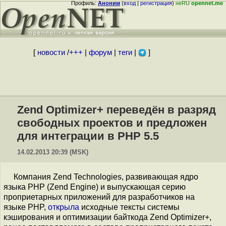
Профиль:
Аноним
(
вход
|
регистрация
)
неRU
opennet.me
[
новости
/
+++
|
форум
|
теги
|
]
Zend Optimizer+ переведён в разряд
свободных проектов и предложен
для интеграции в PHP 5.5
14.02.2013 20:39 (MSK)
Компания Zend Technologies, развивающая ядро
языка PHP (Zend Engine) и выпускающая серию
проприетарных приложений для разработчиков на
языке PHP,
открыла
исходные тексты системы
кэширования и оптимизации байткода Zend Optimizer+,