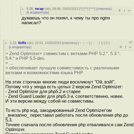
5.26
,
тигар
(
ok
), 09:48, 15/02/2013 [
^
] [
^^
] [
^^^
] [
ответить
]
+
–
/
[
к модератору
]
думаешь что он понял, к чему ты про nginx
написал?
+5
1.12
,
XoRe
(
ok
), 22:51, 14/02/2013 [
ответить
] [
﹢﹢﹢
] [
· · ·
]
[
↓
] [
↑
]
+
–
[
к модератору
]
/
> Zend Optimizer+ совместим с ветками PHP 5.2.*, 5.3.*,
5.4.* и PHP 5.5-dev.
> ...
> обеспечивает лучшую совместимость с различными
ветками и возможностями языка PHP
На этих строчках многие люди воскликнут "Ой, вэй!".
Потому что у зенда есть целых 2 версии Zend Optimizer:
- Zend Optimizer для php5.2 и старее
- Zend Guard Loader для php5.3 и, соответственно, новее.
И эти версии между собой не совместимы.
То есть php код, закодированный Zend Optimizer'ом
_внезапно_ переставал работать после обновления php до
5.3.
Точнее сначала после обновления php отваливался сам Zend
Optimizer.