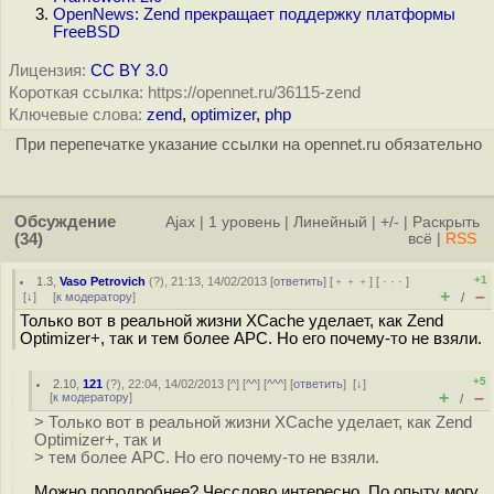
OpenNews: Zend прекращает поддержку платформы
FreeBSD
Лицензия:
CC BY 3.0
Короткая ссылка: https://opennet.ru/36115-zend
Ключевые слова:
zend
,
optimizer
,
php
При перепечатке указание ссылки на opennet.ru обязательно
Обсуждение
Ajax
|
1 уровень
|
Линейный
|
+/-
|
Раскрыть
(34)
всё
|
RSS
+1
1.3
,
Vaso Petrovich
(
?
), 21:13, 14/02/2013 [
ответить
] [
﹢﹢﹢
] [
· · ·
]
+
–
[
↓
] [
к модератору
]
/
Только вот в реальной жизни XCache уделает, как Zend
Optimizer+, так и тем более APC. Но его почему-то не взяли.
+5
2.10
,
121
(
?
), 22:04, 14/02/2013 [
^
] [
^^
] [
^^^
] [
ответить
]
[
↓
]
+
–
[
к модератору
]
/
> Только вот в реальной жизни XCache уделает, как Zend
Optimizer+, так и
> тем более APC. Но его почему-то не взяли.
Можно поподробнее? Чесслово интересно. По опыту могу