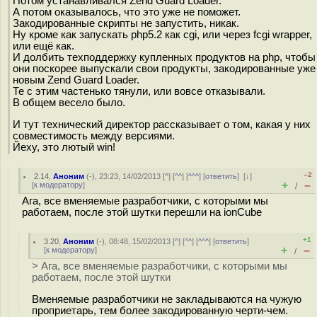
Потом устанавливался Zend Guard Loader.
А потом оказывалось, что это уже не поможет.
Закодированные скрипты не запустить, никак.
Ну кроме как запускать php5.2 как cgi, или через fcgi wrapper,
или ещё как.
И долбить техподдержку купленных продуктов на php, чтобы
они поскорее выпускали свои продукты, закодированные уже
новым Zend Guard Loader.
Те с этим частенько тянули, или вовсе отказывали.
В общем весело было.
И тут технический директор рассказывает о том, какая у них
совместимость между версиями.
Йеху, это лютый win!
–2
2.14
,
Аноним
(
-
), 23:23, 14/02/2013 [
^
] [
^^
] [
^^^
] [
ответить
]
[
↓
]
+
–
[
к модератору
]
/
Ага, все вменяемые разработчики, с которыми мы
работаем, после этой шутки перешли на ionCube
+1
3.20
,
Аноним
(
-
), 08:48, 15/02/2013 [
^
] [
^^
] [
^^^
] [
ответить
]
+
–
[
к модератору
]
/
> Ага, все вменяемые разработчики, с которыми мы
работаем, после этой шутки
Вменяемые разработчики не закладываются на чужую
проприетарь, тем более закодированную черти-чем.