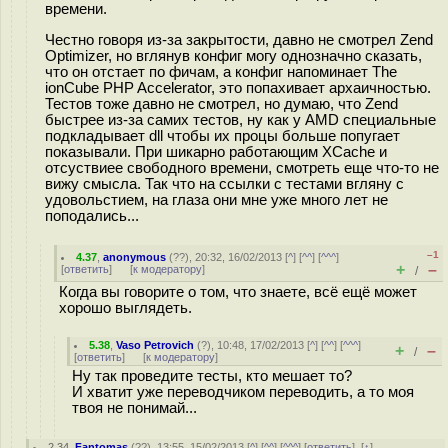
времени.
Честно говоря из-за закрытости, давно не смотрел Zend
Optimizer, но вглянув конфиг могу однозначно сказать,
что он отстает по фичам, а конфиг напоминает The
ionCube PHP Accelerator, это попахивает архаичностью.
Тестов тоже давно не смотрел, но думаю, что Zend
быстрее из-за самих тестов, ну как у AMD специальные
подкладывает dll чтобы их процы больше попугает
показывали. При шикарно работающим XCache и
отсуствиее свободного времени, смотреть еще что-то не
вижу смысла. Так что на ссылки с тестами вгляну с
удовольстием, на глаза они мне уже много лет не
поподались...
–1
4.37
,
anonymous
(
??
), 20:32, 16/02/2013 [
^
] [
^^
] [
^^^
]
+
–
[
ответить
]
[
к модератору
]
/
Когда вы говорите о том, что знаете, всё ещё может
хорошо выглядеть.
5.38
,
Vaso Petrovich
(
?
), 10:48, 17/02/2013 [
^
] [
^^
] [
^^^
]
+
–
/
[
ответить
]
[
к модератору
]
Ну так проведите тесты, кто мешает то?
И хватит уже переводчиком переводить, а то моя
твоя не понимай...
2.34
,
Fantomas
(
??
), 13:55, 15/02/2013 [
^
] [
^^
] [
^^^
] [
ответить
]
[
↑
]