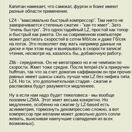
Капитан намекает, что самокат, фургон и боинг имеют
разные области применения.
LZ4 - "максимально быстрый компрессор". Там никто не
заморачивается степенью сжатия - "как-то жмет". Зато
"очень быстро". Это одностадийный LZ, простой как топор
и быстрый как ракета. Он на современном компьютере
может достигать скоростей в сотни Мб/сек и даже Гб/сек
на поток. Это позволяет ему жать например данные на
диске и при этом еще и выигрывать в скорости записи/
чтения, несмотря на, казалось бы, добавочную работу.
Zlib - середнячок. Он не мегатормоз но и не чемпион по
скорости. Жмет тоже средне. После lempel-ziv'а прикручен
huffman, так что за счет дожатия хаффманом он при прочих
равных имеет шансы сжать лучше чем LZ без нифига типа
LZ4. Но т.к. это дополнительная стадия - сжатие и
распаковка будут разумеется медленеее.
Ну а если нам надо будет тяжеловеса - мы вообще
позовем LZMA. Этот жмет весьма конкретно. Но
медленнее, особенно на сжатие (у LZ-based есть
асимметрия, тормознуть декомпрессию сложно, а вот
компрессор при желании может довольно долго сопли
жевать, выискивая наилучшие совпадения из всех
возможных).