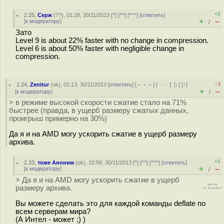
+2
2.25
,
Серж
(
??
), 01:28, 30/11/2013 [
^
] [
^^
] [
^^^
] [
ответить
]
+
–
[
к модератору
]
/
Зато
Level 9 is about 22% faster with no change in compression.
Level 6 is about 50% faster with negligible change in
compression.
–1
1.24
,
Zenitur
(
ok
), 01:13, 30/11/2013 [
ответить
] [
﹢﹢﹢
] [
· · ·
]
[
↓
] [
↑
]
+
–
[
к модератору
]
/
> в режиме высокой скорости сжатие стало на 71%
быстрее (правда, в ущерб размеру сжатых данных,
проигрыш примерно на 30%)
Да я и на AMD могу ускорить сжатие в ущерб размеру
архива.
+1
2.33
,
тоже Аноним
(
ok
), 10:59, 30/11/2013 [
^
] [
^^
] [
^^^
] [
ответить
]
+
–
[
к модератору
]
/
> Да я и на AMD могу ускорить сжатие в ущерб
размеру архива.
Вы можете сделать это для каждой команды deflate по
всем серверам мира?
(А Интел - может ;) )