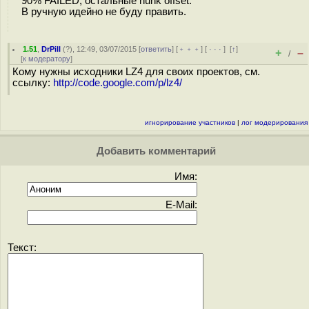
90% FAILED, остальные hunk offset.
В ручную идейно не буду править.
1.51
,
DrPill
(
?
), 12:49, 03/07/2015 [
ответить
] [
﹢﹢﹢
] [
· · ·
]
[
↑
]
+
–
/
[
к модератору
]
Кому нужны исходники LZ4 для своих проектов, см.
ссылку:
http://code.google.com/p/lz4/
игнорирование участников
|
лог модерирования
Добавить комментарий
Имя:
E-Mail:
Текст: