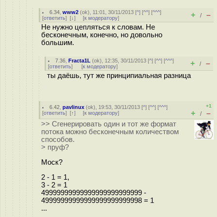
6.34
,
www2
(
ok
), 11:01, 30/11/2013 [
^
] [
^^
] [
^^^
]
+
–
/
[
ответить
]
[
↓
] [
к модератору
]
Не нужно цепляться к словам. Не
бесконечным, конечно, но довольно
большим.
7.36
,
Fracta1L
(
ok
), 12:35, 30/11/2013 [
^
] [
^^
] [
^^^
]
+
–
/
[
ответить
]
[
к модератору
]
ты даёшь, тут же принципиальная разница
+1
6.42
,
pavlinux
(
ok
), 19:53, 30/11/2013 [
^
] [
^^
] [
^^^
]
+
–
[
ответить
]
[
↑
] [
к модератору
]
/
>> Сгенерировать один и тот же формат
потока можно бесконечным количеством
способов.
> пруф?
Моск?
2 - 1 = 1,
3 - 2 = 1
49999999999999999999999999 -
49999999999999999999999998 = 1
...