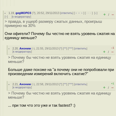
1.19
,
gegMOPO3
(
?
), 20:52, 29/11/2013 [
ответить
] [
﹢﹢﹢
] [
· · ·
]
[
↓
]
+
–
/
[
↑
] [
к модератору
]
> правда, в ущерб размеру сжатых данных, проигрыш
примерно на 30%
Они офигели? Почему бы честно не взять уровень сжатия на
единицу меньше?
–1
2.20
,
Аноним
(
-
), 21:55, 29/11/2013 [
^
] [
^^
] [
^^^
] [
ответить
]
+
–
[
к модератору
]
/
> Почему бы честно не взять уровень сжатия на единицу
меньше?
Больше даже похоже на "а почему они не попробовали при
произведении измерений включить сжатие?"
+1
2.21
,
Аноним
(
-
), 22:58, 29/11/2013 [
^
] [
^^
] [
^^^
] [
ответить
]
+
–
[
к модератору
]
/
> Почему бы честно не взять уровень сжатия на единицу
меньше?
... при том что это уже и так fastest? :)