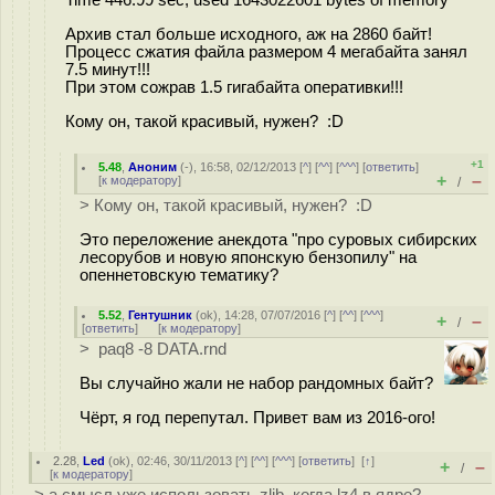
Архив стал больше исходного, аж на 2860 байт!
Процесс сжатия файла размером 4 мегабайта занял
7.5 минут!!!
При этом сожрав 1.5 гигабайта оперативки!!!
Кому он, такой красивый, нужен? :D
+1
5.48
,
Аноним
(
-
), 16:58, 02/12/2013 [
^
] [
^^
] [
^^^
] [
ответить
]
+
–
[
к модератору
]
/
> Кому он, такой красивый, нужен? :D
Это переложение анекдота "про суровых сибирских
лесорубов и новую японскую бензопилу" на
опеннетовскую тематику?
5.52
,
Гентушник
(
ok
), 14:28, 07/07/2016 [
^
] [
^^
] [
^^^
]
+
–
/
[
ответить
]
[
к модератору
]
> paq8 -8 DATA.rnd
Вы случайно жали не набор рандомных байт?
Чёрт, я год перепутал. Привет вам из 2016-ого!
2.28
,
Led
(
ok
), 02:46, 30/11/2013 [
^
] [
^^
] [
^^^
] [
ответить
]
[
↑
]
+
–
/
[
к модератору
]