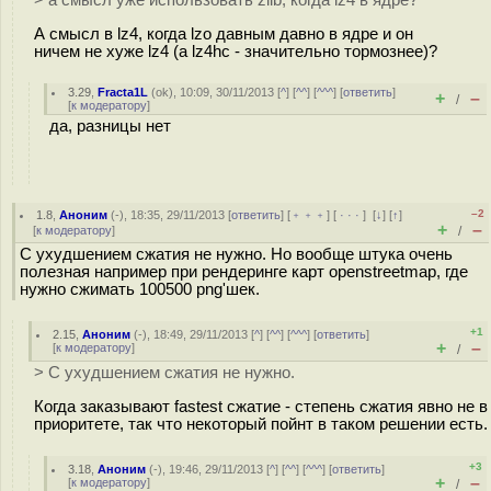
> а смысл уже использовать zlib, когда lz4 в ядре?
А смысл в lz4, когда lzo давным давно в ядре и он
ничем не хуже lz4 (а lz4hc - значительно тормознее)?
3.29
,
Fracta1L
(
ok
), 10:09, 30/11/2013 [
^
] [
^^
] [
^^^
] [
ответить
]
+
–
/
[
к модератору
]
да, разницы нет
–2
1.8
,
Аноним
(
-
), 18:35, 29/11/2013 [
ответить
] [
﹢﹢﹢
] [
· · ·
]
[
↓
] [
↑
]
+
–
[
к модератору
]
/
С ухудшением сжатия не нужно. Но вообще штука очень
полезная например при рендеринге карт openstreetmap, где
нужно сжимать 100500 png'шек.
+1
2.15
,
Аноним
(
-
), 18:49, 29/11/2013 [
^
] [
^^
] [
^^^
] [
ответить
]
+
–
[
к модератору
]
/
> С ухудшением сжатия не нужно.
Когда заказывают fastest сжатие - степень сжатия явно не в
приоритете, так что некоторый пойнт в таком решении есть.
+3
3.18
,
Аноним
(
-
), 19:46, 29/11/2013 [
^
] [
^^
] [
^^^
] [
ответить
]
+
–
[
к модератору
]
/