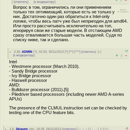
/
[
ответить
]
[
к модератору
]
Вопрос в том, ограничились ли они применением
только тех оптимизаций, которые есть не только у
них. Достаточно один раз обратиться к Intel-only
логике, чтобы весь патч уже был непригоден для amd64.
Или просто рассчитывать исключительно на топ,
игнорируя свои же старые модели. В отстающем AMD
сразу отваливается большая часть моделей. Судя по
списку ниже, так и сделано.
+2
2.26
,
ADMIN
(
?
), 02:00, 30/11/2013 [
^
] [
^^
] [
^^^
] [
ответить
]
[
↑
]
+
–
[
к модератору
]
/
Intel
- Westmere processor (March 2010).
- Sandy Bridge processor
- Ivy Bridge processor
- Haswell processor
AMD:
- Bulldozer processor (2011).[5]
- Piledriver based processors (including newer AMD A-series
APUs)
The presence of the CLMUL instruction set can be checked by
testing one of the CPU feature bits.
–5
1.6
,
3draven
(
ok
), 18:28, 29/11/2013 [
ответить
] [
﹢﹢﹢
] [
· · ·
]
[
↓
] [
↑
]