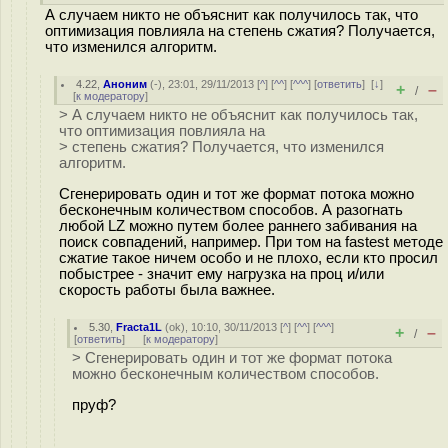
А случаем никто не объяснит как получилось так, что
оптимизация повлияла на степень сжатия? Получается,
что изменился алгоритм.
4.22
,
Аноним
(
-
), 23:01, 29/11/2013 [
^
] [
^^
] [
^^^
] [
ответить
]
[
↓
]
+
–
/
[
к модератору
]
> А случаем никто не объяснит как получилось так,
что оптимизация повлияла на
> степень сжатия? Получается, что изменился
алгоритм.
Сгенерировать один и тот же формат потока можно
бесконечным количеством способов. А разогнать
любой LZ можно путем более раннего забивания на
поиск совпадений, например. При том на fastest методе
сжатие такое ничем особо и не плохо, если кто просил
побыстрее - значит ему нагрузка на проц и/или
скорость работы была важнее.
5.30
,
Fracta1L
(
ok
), 10:10, 30/11/2013 [
^
] [
^^
] [
^^^
]
+
–
/
[
ответить
]
[
к модератору
]
> Сгенерировать один и тот же формат потока
можно бесконечным количеством способов.
пруф?