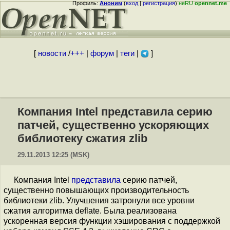
Профиль:
Аноним
(
вход
|
регистрация
)
неRU
opennet.me
[
новости
/
+++
|
форум
|
теги
|
]
Компания Intel представила серию
патчей, существенно ускоряющих
библиотеку сжатия zlib
29.11.2013 12:25 (MSK)
Компания Intel
представила
серию патчей,
существенно повышающих производительность
библиотеки zlib. Улучшения затронули все уровни
сжатия алгоритма deflate. Была реализована
ускоренная версия функции хэширования с поддержкой