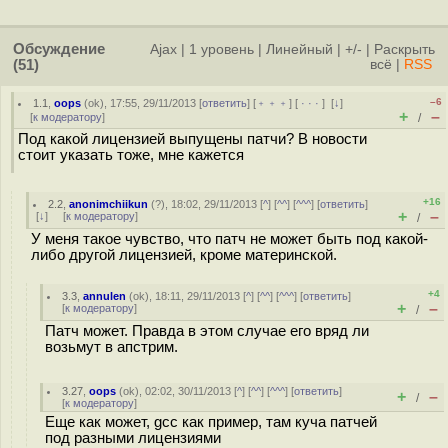
Обсуждение
Ajax
|
1 уровень
|
Линейный
|
+/-
|
Раскрыть
(51)
всё
|
RSS
–6
1.1
,
oops
(
ok
), 17:55, 29/11/2013 [
ответить
] [
﹢﹢﹢
] [
· · ·
]
[
↓
]
+
–
[
к модератору
]
/
Под какой лицензией выпущены патчи? В новости
стоит указать тоже, мне кажется
+16
2.2
,
anonimchiikun
(
?
), 18:02, 29/11/2013 [
^
] [
^^
] [
^^^
] [
ответить
]
+
–
[
↓
] [
к модератору
]
/
У меня такое чувство, что патч не может быть под какой-
либо другой лицензией, кроме материнской.
+4
3.3
,
annulen
(
ok
), 18:11, 29/11/2013 [
^
] [
^^
] [
^^^
] [
ответить
]
+
–
[
к модератору
]
/
Патч может. Правда в этом случае его вряд ли
возьмут в апстрим.
3.27
,
oops
(
ok
), 02:02, 30/11/2013 [
^
] [
^^
] [
^^^
] [
ответить
]
+
–
/
[
к модератору
]
Еще как может, gcc как пример, там куча патчей
под разными лицензиями