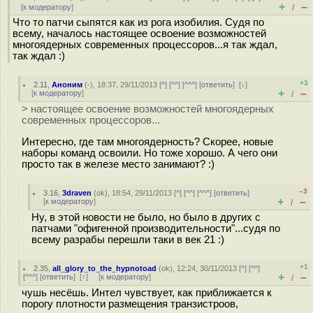
+
–
[
к модератору
]
/
Что то патчи сыпятся как из рога изобилия. Судя по
всему, началось настоящее освоение возможностей
многоядерных современных процессоров...я так ждал,
так ждал :)
+3
2.11
,
Аноним
(
-
), 18:37, 29/11/2013 [
^
] [
^^
] [
^^^
] [
ответить
]
[
↓
]
+
–
[
к модератору
]
/
> настоящее освоение возможностей многоядерных
современных процессоров...
Интересно, где там многоядерность? Скорее, новые
наборы команд освоили. Но тоже хорошо. А чего они
просто так в железе место занимают? :)
–3
3.16
,
3draven
(
ok
), 18:54, 29/11/2013 [
^
] [
^^
] [
^^^
] [
ответить
]
+
–
[
к модератору
]
/
Ну, в этой новости не было, но было в других с
патчами "офигенной производительности"...судя по
всему разрабы перешли таки в век 21 :)
+1
2.35
,
all_glory_to_the_hypnotoad
(
ok
), 12:24, 30/11/2013 [
^
] [
^^
]
+
–
[
^^^
] [
ответить
]
[
↑
] [
к модератору
]
/
чушь несёшь. Интел чувствует, как приближается к
порогу плотности размещения транзистроов,