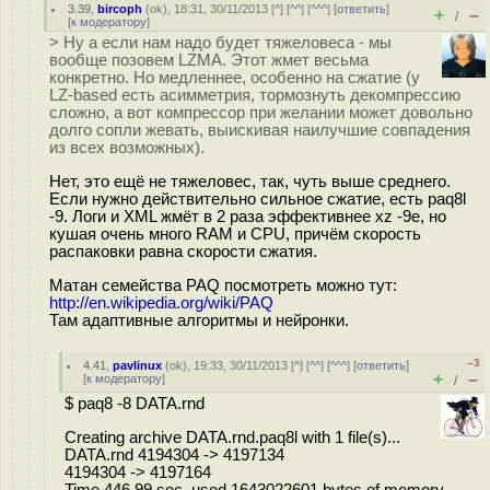
3.39
,
bircoph
(
ok
), 18:31, 30/11/2013 [
^
] [
^^
] [
^^^
] [
ответить
]
+
–
/
[
к модератору
]
> Ну а если нам надо будет тяжеловеса - мы
вообще позовем LZMA. Этот жмет весьма
конкретно. Но медленнее, особенно на сжатие (у
LZ-based есть асимметрия, тормознуть декомпрессию
сложно, а вот компрессор при желании может довольно
долго сопли жевать, выискивая наилучшие совпадения
из всех возможных).
Нет, это ещё не тяжеловес, так, чуть выше среднего.
Если нужно действительно сильное сжатие, есть paq8l
-9. Логи и XML жмёт в 2 раза эффективнее xz -9e, но
кушая очень много RAM и CPU, причём скорость
распаковки равна скорости сжатия.
Матан семейства PAQ посмотреть можно тут:
http://en.wikipedia.org/wiki/PAQ
Там адаптивные алгоритмы и нейронки.
–3
4.41
,
pavlinux
(
ok
), 19:33, 30/11/2013 [
^
] [
^^
] [
^^^
] [
ответить
]
+
–
[
к модератору
]
/
$ paq8 -8 DATA.rnd
Creating archive DATA.rnd.paq8l with 1 file(s)...
DATA.rnd 4194304 -> 4197134
4194304 -> 4197164
Time 446.99 sec, used 1643022601 bytes of memory