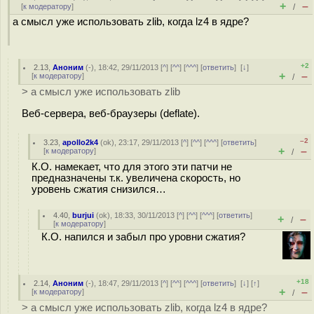
+
–
[
к модератору
]
/
а смысл уже использовать zlib, когда lz4 в ядре?
+2
2.13
,
Аноним
(
-
), 18:42, 29/11/2013 [
^
] [
^^
] [
^^^
] [
ответить
]
[
↓
]
+
–
[
к модератору
]
/
> а смысл уже использовать zlib
Веб-сервера, веб-браузеры (deflate).
–2
3.23
,
apollo2k4
(
ok
), 23:17, 29/11/2013 [
^
] [
^^
] [
^^^
] [
ответить
]
+
–
[
к модератору
]
/
К.О. намекает, что для этого эти патчи не
предназначены т.к. увеличена скорость, но
уровень сжатия снизился…
4.40
,
burjui
(
ok
), 18:33, 30/11/2013 [
^
] [
^^
] [
^^^
] [
ответить
]
+
–
/
[
к модератору
]
К.О. напился и забыл про уровни сжатия?
+18
2.14
,
Аноним
(
-
), 18:47, 29/11/2013 [
^
] [
^^
] [
^^^
] [
ответить
]
[
↓
] [
↑
]
+
–
[
к модератору
]
/
> а смысл уже использовать zlib, когда lz4 в ядре?