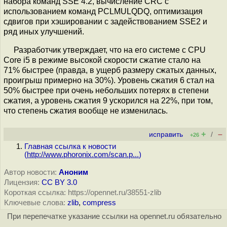
набора команд SSE 4.2, вычисление CRC с
использованием команд PCLMULQDQ, оптимизация
сдвигов при хэшировании с задействованием SSE2 и
ряд иных улучшений.
Разработчик утверждает, что на его системе с CPU
Core i5 в режиме высокой скорости сжатие стало на
71% быстрее (правда, в ущерб размеру сжатых данных,
проигрыш примерно на 30%). Уровень сжатия 6 стал на
50% быстрее при очень небольших потерях в степени
сжатия, а уровень сжатия 9 ускорился на 22%, при том,
что степень сжатия вообще не изменилась.
+
–
исправить
/
+26
Главная ссылка к новости
(
http://www.phoronix.com/scan.p...
)
Автор новости:
Аноним
Лицензия:
CC BY 3.0
Короткая ссылка: https://opennet.ru/38551-zlib
Ключевые слова:
zlib
,
compress
При перепечатке указание ссылки на opennet.ru обязательно