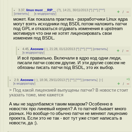
3.37
,
linux must __RIP__
(
?
), 14:21, 30/11/2013 [
^
] [
^^
] [
^^^
]
+
–
/
[
ответить
]
[
к модератору
]
может. Как показала практика - разработчики Linux ядра
могут взять исходники под BSDL потом наложить патчи
под GPL и отказаться отдавать изменения в upstream
мотивируя что они не хотят лицензировать свои
изменеия под BSDL.
4.45
,
Аноним
(
-
), 21:28, 01/12/2013 [
^
] [
^^
] [
^^^
] [
ответить
]
+
–
/
[
к модератору
]
И всё правильно. Включали в ядро код одни люди,
писали патчи совсем другие. И эти другие совсем не
обязаны писать патчи под BSDL, это их выбор.
+1
2.9
,
Аноним
(
-
), 18:36, 29/11/2013 [
^
] [
^^
] [
^^^
] [
ответить
]
[
↑
]
+
–
[
к модератору
]
/
> Под какой лицензией выпущены патчи? В новости стоит
указать тоже, мне кажется
А мы не задолбаемся таким макаром? Особенно в
новостях про линевый кернел? А то патчей бывает много
разных. Но вообще-то обычно патчи не меняют лицензию
проекта. Если это не так - вот тут уже стоит написать в
новости, да :).