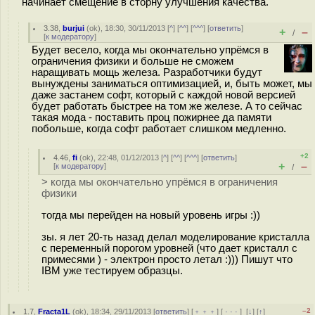
начинает смещение в сторну улучшения качества.
3.38
,
burjui
(
ok
), 18:30, 30/11/2013 [
^
] [
^^
] [
^^^
] [
ответить
]
+
–
/
[
к модератору
]
Будет весело, когда мы окончательно упрёмся в
ограничения физики и больше не сможем
наращивать мощь железа. Разработчики будут
вынуждены заниматься оптимизацией, и, быть может, мы
даже застанем софт, который с каждой новой версией
будет работать быстрее на том же железе. А то сейчас
такая мода - поставить проц пожирнее да памяти
побольше, когда софт работает слишком медленно.
+2
4.46
,
fi
(
ok
), 22:48, 01/12/2013 [
^
] [
^^
] [
^^^
] [
ответить
]
+
–
[
к модератору
]
/
> когда мы окончательно упрёмся в ограничения
физики
тогда мы перейден на новый уровень игры :))
зы. я лет 20-ть назад делал моделирование кристалла
с переменный порогом уровней (что дает кристалл с
примесями ) - электрон просто летал :))) Пишут что
IBM уже тестируем образцы.
–2
1.7
,
Fracta1L
(
ok
), 18:34, 29/11/2013 [
ответить
] [
﹢﹢﹢
] [
· · ·
]
[
↓
] [
↑
]