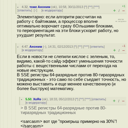
+1
4.32
,
тоже Аноним
(
ok
), 10:58, 30/11/2013 [
^
] [
^^
] [
^^^
]
+
–
[
ответить
]
[
↑
] [
к модератору
]
/
Элементарно: если алгоритм рассчитан на
работу с байтиками, а процессор вполне
оптимально ворочает сразу бОльшими блоками,
то переориентация на эти блоки ускорит работу, но
ухудшит результат.
–1
4.47
,
Аноним
(
-
), 14:31, 02/12/2013 [
^
] [
^^
] [
^^^
] [
ответить
]
+
–
[
к модератору
]
/
Если в новости не слепили кислое с зеленым, то,
видимо, какой-то сайд-эффект уменьшения точности
работы с вещественными числами от перехода на
новые инструкции.
В SSE регистры 64-разрядные против 80-тиразрядных
традиционных - это само по себе съедает точность, но
можено выставить и еще меннее качественную (и
более быструю) математику.
5.50
,
XoRe
(
ok
), 18:33, 05/12/2013 [
^
] [
^^
] [
^^^
] [
ответить
]
+
–
/
[
к модератору
]
> В SSE регистры 64-разрядные против 80-
тиразрядных традиционных
<sarcasm> вот где "проигрыш примерно на 30%"!
</sarcasm>