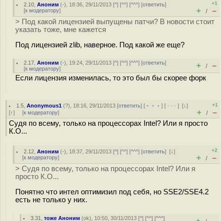
+1
2.10
,
Аноним
(
-
), 18:36, 29/11/2013 [
^
] [
^^
] [
^^^
] [
ответить
]
+
–
[
к модератору
]
/
> Под какой лицензией выпущены патчи? В новости стоит
указать тоже, мне кажется
Под лицензией zlib, наверное. Под какой же еще?
2.17
,
Аноним
(
-
), 19:24, 29/11/2013 [
^
] [
^^
] [
^^^
] [
ответить
]
+
–
/
[
к модератору
]
Если лицензия изменилась, то это был бы скорее форк
+1
1.5
,
Anonymous1
(
?
), 18:16, 29/11/2013 [
ответить
] [
﹢﹢﹢
] [
· · ·
]
[
↓
]
+
–
[
↑
] [
к модератору
]
/
Судя по всему, только на процессорах Intel? Или я просто
К.О...
+2
2.12
,
Аноним
(
-
), 18:37, 29/11/2013 [
^
] [
^^
] [
^^^
] [
ответить
]
[
↓
]
+
–
[
к модератору
]
/
> Судя по всему, только на процессорах Intel? Или я
просто К.О...
Понятно что интел оптимизил под себя, но SSE2/SSE4.2
есть не только у них.
3.31
,
тоже Аноним
(
ok
), 10:50, 30/11/2013 [
^
] [
^^
] [
^^^
]
+
–