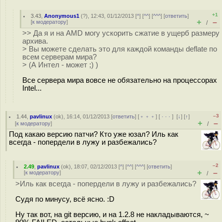
+1
3.43
,
Anonymous1
(
?
), 12:43, 01/12/2013 [
^
] [
^^
] [
^^^
] [
ответить
]
+
–
[
к модератору
]
/
>> Да я и на AMD могу ускорить сжатие в ущерб размеру
архива.
> Вы можете сделать это для каждой команды deflate по
всем серверам мира?
> (А Интел - может ;) )
Все сервера мира вовсе не обязательно на процессорах
Intel...
–3
1.44
,
pavlinux
(
ok
), 16:14, 01/12/2013 [
ответить
] [
﹢﹢﹢
] [
· · ·
]
[
↓
] [
↑
]
+
–
[
к модератору
]
/
Под какаю версию патчи? Кто уже юзал? Иль как
всегда - попердели в лужу и разбежались?
–2
2.49
,
pavlinux
(
ok
), 18:07, 02/12/2013 [
^
] [
^^
] [
^^^
] [
ответить
]
+
–
[
к модератору
]
/
>Иль как всегда - попердели в лужу и разбежались?
Судя по минусу, всё ясно. :D
Ну так вот, на git версию, и на 1.2.8 не накладываются, ~