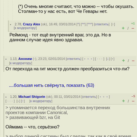
(*) Очень многие считают, что можно -- чтобы окушать.
Столман-то у нас есть, вот Че Гевары нет.
+1
2.78
,
Crazy Alex
(
ok
), 16:49, 03/01/2014 [
^
] [
^^
] [
^^^
] [
ответить
]
[
↑
]
+
–
[
к модератору
]
/
Реймонд - тот ещё внутренний враг, это да. Но в
данном случае идея явно здравая.
1.13
,
Аноним
(
-
), 23:23, 02/01/2014 [
ответить
] [
﹢﹢﹢
] [
· · ·
]
[
↓
] [
↑
]
+
–
/
[
к модератору
]
От перехода на гит монстр должен преобразиться что-ли?
....большая нить свёрнута, показать (63)
–5
1.20
,
Michael Shigorin
(
ok
), 00:11, 03/01/2014 [
ответить
] [
﹢﹢﹢
]
+
–
[
· · ·
]
[
↓
] [
↑
] [
к модератору
]
/
> упоминается переход большинства внутренних
проектов компании Canonical,
> развивающей bzr, на Git
Оймама -- что, серьёзно?
> выбор данной системы был сделан, так как в своё время