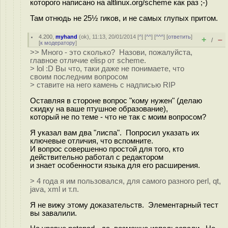
которого написано на altlinux.org/scheme как раз ;-)
Там отнюдь не 25½ гиков, и не самых глупых притом.
4.200
,
myhand
(
ok
), 11:13, 20/01/2014 [
^
] [
^^
] [
^^^
] [
ответить
]
+
–
/
[
к модератору
]
>> Много - это сколько? Назови, пожалуйста,
главное отличие elisp от scheme.
> lol :D Вы что, таки даже не понимаете, что
своим последним вопросом
> ставите на него камень с надписью RIP
Оставляя в стороне вопрос "кому нужен" (делаю
скидку на ваше птушное образование),
который не по теме - что не так с моим вопросом?
Я указал вам два "лиспа". Попросил указать их
ключевые отличия, что вспомните.
И вопрос совершенно простой для того, кто
действительно работал с редактором
и знает особенности языка для его расширения.
> 4 года я им пользовался, для самого разного perl, qt,
java, xml и т.п.
Я не вижу этому доказательств. Элементарный тест
вы завалили.