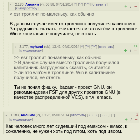
2.170
,
Аноним
(
-
), 06:58, 04/01/2014 [
^
] [
^^
] [
^^^
] [
ответить
]
+
–
/
[
к модератору
]
> esr троллит по-маленьку, как обычно
В данном случае вместо троллинга получился капитанинг.
Затрудняюсь сказать, считается ли это win'ом в троллинге.
Win в капитанинге получился, не отнять.
+1
3.177
,
myhand
(
ok
), 13:41, 04/01/2014 [
^
] [
^^
] [
^^^
] [
ответить
]
+
–
[
к модератору
]
/
>> esr троллит по-маленьку, как обычно
> В данном случае вместо троллинга получился
капитанинг. Затрудняюсь сказать, считается
> ли это win'ом в троллинге. Win в капитанинге
получился, не отнять.
Ты не понял фишку. bazaar - проект GNU, он
рекоммендован FSF для других проектов GNU (в
качестве распределенной VCS), в т.ч. emacs.
–1
1.183
,
АнониМ
(
?
), 19:23, 05/01/2014 [
ответить
] [
﹢﹢﹢
] [
· · ·
]
[
↑
]
+
–
[
к модератору
]
/
Как человек много лет сидевший под емаксом - емакс, к
сожалению, не нужен хоть под гитом, хоть под цвсом.