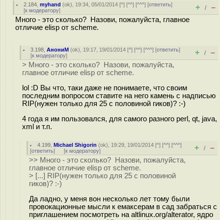
2.184
,
myhand
(
ok
), 19:34, 05/01/2014 [
^
] [
^^
] [
^^^
] [
ответить
]
+
–
/
[
к модератору
]
Много - это сколько? Назови, пожалуйста, главное
отличие elisp от scheme.
3.198
,
АнониМ
(
ok
), 19:17, 19/01/2014 [
^
] [
^^
] [
^^^
] [
ответить
]
+
–
/
[
к модератору
]
> Много - это сколько? Назови, пожалуйста,
главное отличие elisp от scheme.
lol :D Вы что, таки даже не понимаете, что своим
последним вопросом ставите на него камень с надписью
RIP(нужен только для 25 с половиной гиков)? :-)
4 года я им пользовался, для самого разного perl, qt, java,
xml и т.п.
4.199
,
Michael Shigorin
(
ok
), 19:29, 19/01/2014 [
^
] [
^^
] [
^^^
]
+
–
/
[
ответить
]
[
к модератору
]
>> Много - это сколько? Назови, пожалуйста,
главное отличие elisp от scheme.
> [...] RIP(нужен только для 25 с половиной
гиков)? :-)
Да ладно, у меня вон несколько лет тому были
провокационные мысли к емаксерам в сад забраться с
приглашением посмотреть на altlinux.org/alterator, ядро