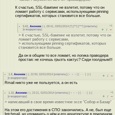
К счастью, SSL-бампинг не взлетит, потому что он
ломает работу с сервисами, использующими pinning
сертификатов, которых становится все больше.
+1
5.61
,
Аноним
(
-
), 09:41, 03/01/2014 [
^
] [
^^
] [
^^^
] [
ответить
]
+
–
[
к модератору
]
/
> К счастью, SSL-бампинг не взлетит, потому что он
ломает работу с сервисами,
> использующими pinning сертификатов, которых
становится все больше.
Да он в общем то все ломает, но логика праводера
простая: не хочешь грызть кактус? Сиди гоолдным!!!
1.8
,
Аноним
(
-
), 22:50, 02/01/2014 [
ответить
] [
﹢﹢﹢
] [
· · ·
]
[
↑
]
+
–
/
[
к модератору
]
Rmail никто уже не пользуется, а он есть
+1
1.10
,
Аноним
(
-
), 23:21, 02/01/2014 [
ответить
] [
﹢﹢﹢
] [
· · ·
]
[
↓
]
+
–
[
к модератору
]
/
> написавший в свое время известное эссе "Собор и Базар"
На этом его достижения в СПО закончились. А не, был еще
fetchmail, но упоминать о нём и его архитектуре в приличном