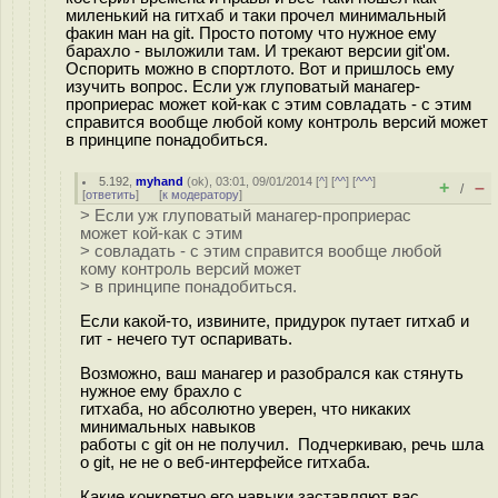
миленький на гитхаб и таки прочел минимальный
факин ман на git. Просто потому что нужное ему
барахло - выложили там. И трекают версии git'ом.
Оспорить можно в спортлото. Вот и пришлось ему
изучить вопрос. Если уж глуповатый манагер-
проприерас может кой-как с этим совладать - с этим
справится вообще любой кому контроль версий может
в принципе понадобиться.
5.192
,
myhand
(
ok
), 03:01, 09/01/2014 [
^
] [
^^
] [
^^^
]
+
–
/
[
ответить
]
[
к модератору
]
> Если уж глуповатый манагер-проприерас
может кой-как с этим
> совладать - с этим справится вообще любой
кому контроль версий может
> в принципе понадобиться.
Если какой-то, извините, придурок путает гитхаб и
гит - нечего тут оспаривать.
Возможно, ваш манагер и разобрался как стянуть
нужное ему брахло с
гитхаба, но абсолютно уверен, что никаких
минимальных навыков
работы с git он не получил. Подчеркиваю, речь шла
о git, не не о веб-интерфейсе гитхаба.
Какие конкретно его навыки заставляют вас