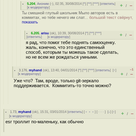
5.204
,
Аноним
(
-
), 02:35, 30/08/2014 [
^
] [
^^
] [
^^^
] [
ответить
]
+
–
/
[
к модератору
]
Ты смешной глупый школьник Мыло авторов есть в
коммитах, но тебе нечего им слат...
большой текст свёрнут,
показать
6.205
,
arisu
(
ok
), 10:39, 30/08/2014 [
^
] [
^^
] [
^^^
]
+
–
/
[
ответить
]
[
к модератору
]
я рад, что помог тебе поднять самооценку.
жаль, конечно, что это единственный
способ, которым ты можешь такое сделать,
но не всем же рождаться умными.
–1
3.176
,
myhand
(
ok
), 13:40, 04/01/2014 [
^
] [
^^
] [
^^^
] [
ответить
]
[
↑
]
+
–
[
к модератору
]
/
Уже что? Там, вроде, только git-зеркало
поддерживается. Коммитить-то точно можно?
1.73
,
myhand
(
ok
), 15:31, 03/01/2014 [
ответить
] [
﹢﹢﹢
] [
· · ·
]
[
↓
] [
↑
]
+
–
/
[
к модератору
]
esr троллит по-маленьку, как обычно