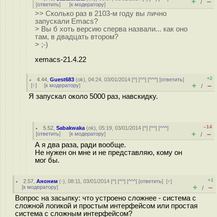
+
–
/
[
ответить
]
[
к модератору
]
>> Сколько раз в 2103-м году вы лично
запускали Emacs?
> Вы б хоть версию сперва назвали... как оно
там, в двадцать втором?
> ;-)
xemacs-21.4.22
+2
4.44
,
Guest683
(
ok
), 04:24, 03/01/2014 [
^
] [
^^
] [
^^^
] [
ответить
]
+
–
[
↑
] [
к модератору
]
/
Я запускал около 5000 раз, навскидку.
–14
5.52
,
Sabakwaka
(
ok
), 05:19, 03/01/2014 [
^
] [
^^
] [
^^^
]
+
–
[
ответить
]
[
к модератору
]
/
А я два раза, ради вообще.
Не нужен он мне и не представляю, кому он
мог бы.
+1
2.57
,
Аноним
(
-
), 08:11, 03/01/2014 [
^
] [
^^
] [
^^^
] [
ответить
]
[
↑
]
+
–
[
к модератору
]
/
Вопрос на засыпку: что устроено сложнее - система с
сложной логикой и простым интерфейсом или простая
система с сложным интерфейсом?