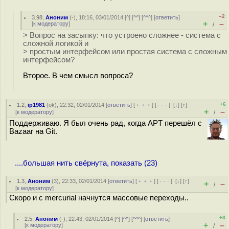
–2
3.98
,
Аноним
(
-
), 18:16, 03/01/2014 [
^
] [
^^
] [
^^^
] [
ответить
]
+
–
[
к модератору
]
/
> Вопрос на засыпку: что устроено сложнее - система с
сложной логикой и
> простым интерфейсом или простая система с сложным
интерфейсом?
Второе. В чем смысл вопроса?
+6
1.2
,
ip1981
(
ok
), 22:32, 02/01/2014 [
ответить
] [
﹢﹢﹢
] [
· · ·
]
[
↓
] [
↑
]
+
–
[
к модератору
]
/
Поддерживаю. Я был очень рад, когда APT перешёл с
Bazaar на Git.
....большая нить свёрнута, показать (23)
1.3
,
Аноним
(
3
), 22:33, 02/01/2014 [
ответить
] [
﹢﹢﹢
] [
· · ·
]
[
↓
] [
↑
]
+
–
/
[
к модератору
]
Скоро и с mercurial начнутся массовые переходы..
+3
2.5
,
Аноним
(
-
), 22:43, 02/01/2014 [
^
] [
^^
] [
^^^
] [
ответить
]
+
–
[
к модератору
]
/