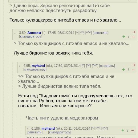
> Давно пора. Зеркало репозитория на Гитхабе
должно неплохо подстегнуть разработку.
Только кулхацкиров с гитхаба emacs и не хватало...
–1
3.89
,
Аноним
(
-
), 17:45, 03/01/2014 [
^
] [
^^
] [
^^^
] [
ответить
]
+
–
[
к модератору
]
/
> Только кулхацкиров с гитхаба emacs и не хватало...
Лучше бидонистов всяких типа тебя.
–1
4.95
,
myhand
(
ok
), 17:59, 03/01/2014 [
^
] [
^^
] [
^^^
] [
ответить
]
+
–
[
к модератору
]
/
>> Только кулхацкиров с гитхаба emacs и не
хватало...
> Лучше бидонистов всяких типа тебя.
Если под "бидонистами" ты подразумеваешь тех, кто
пишет на Python, то их на том же гитхабе -
навалом. Или там они кошерные?
Часть нити удалена модератором
6.106
,
myhand
(
ok
), 20:11, 03/01/2014 [
^
] [
^^
] [
^^^
]
+
–
/
[
ответить
]
[
к модератору
]