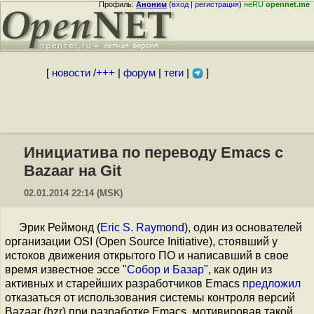
Профиль:
Аноним
(
вход
|
регистрация
)
неRU
opennet.me
[
новости
/
+++
|
форум
|
теги
|
]
Инициатива по переводу Emacs c
Bazaar на Git
02.01.2014 22:14 (MSK)
Эрик Реймонд (
Eric S. Raymond
), один из основателей
организации OSI (Open Source Initiative), стоявший у
истоков движения открытого ПО и написавший в свое
время известное эссе "
Собор и Базар
", как один из
активных и старейших разработчиков Emacs
предложил
отказаться от использования системы контроля версий
Bazaar (bzr) при разработке Emacs, мотивировав такой