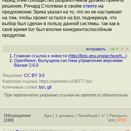
перед этим сообщество разработчиков должно принять
решение. Ричард Столлман в своём
ответе
на
предложение Эрика указал на то, что он не настаивает
на том, чтобы проект остался на bzr, подчеркнув, что
выбор был сделан в пользу данной системы, так как в
своё время bzr был вполне конкурентоспособным
продуктом.
+
–
исправить
/
+18
Главная ссылка к новости (
http://lists.gnu.org/archive/h...
)
OpenNews: Выпущена система управления версиями
Bazaar 2.6.0
Лицензия:
CC BY 3.0
Короткая ссылка: https://opennet.ru/38777-bzr
Ключевые слова:
bzr
,
git
При перепечатке указание ссылки на opennet.ru обязательно
Обсуждение
Ajax
|
1 уровень
|
Линейный
|
+/-
|
Раскрыть
(160)
всё
|
RSS
–42