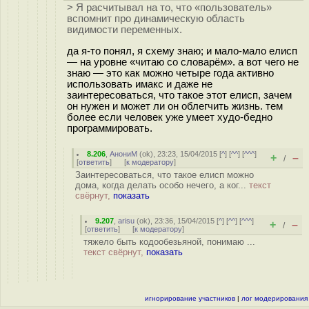
> Я расчитывал на то, что «пользователь»
вспомнит про динамическую область
видимости переменных.
да я-то понял, я схему знаю; и мало-мало елисп
— на уровне «читаю со словарём». а вот чего не
знаю — это как можно четыре года активно
использовать имакс и даже не
заинтересоваться, что такое этот елисп, зачем
он нужен и может ли он облегчить жизнь. тем
более если человек уже умеет худо-бедно
программировать.
8.206
,
АнониМ
(
ok
), 23:23, 15/04/2015 [
^
] [
^^
] [
^^^
]
+
–
/
[
ответить
]
[
к модератору
]
Заинтересоваться, что такое елисп можно
дома, когда делать особо нечего, а ког...
текст
свёрнут,
показать
9.207
,
arisu
(
ok
), 23:36, 15/04/2015 [
^
] [
^^
] [
^^^
]
+
–
/
[
ответить
]
[
к модератору
]
тяжело быть кодообезьяной, понимаю ...
текст свёрнут,
показать
игнорирование участников
|
лог модерирования