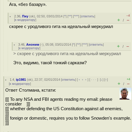
Ага, «без базару».
–4
2.36
,
Пиу
(
ok
), 02:50, 03/01/2014 [
^
] [
^^
] [
^^^
] [
ответить
]
+
–
[
к модератору
]
/
скорее с уродливого гита на идеальный меркуриал
3.46
,
Аноним
(
-
), 05:08, 03/01/2014 [
^
] [
^^
] [
^^^
] [
ответить
]
+
–
/
[
к модератору
]
> скорее с уродливого гита на идеальный меркуриал
Это, видимо, такой тонкий сарказм?
+4
1.4
,
ip1981
(
ok
), 22:37, 02/01/2014 [
ответить
] [
﹢﹢﹢
] [
· · ·
]
[
↓
] [
↑
]
+
–
[
к модератору
]
/
Ответ Столмана, кстати:
[[[ To any NSA and FBI agents reading my email: please
consider ]]]
[[[ whether defending the US Constitution against all enemies,
]]]
[[[ foreign or domestic, requires you to follow Snowden's example.
]]]