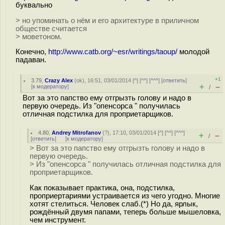
буквально
> но упоминать о нём и его архитектуре в приличном
обществе считается
> моветоном.
Конечно,
http://www.catb.org/~esr/writings/taoup/
молодой
падаван.
+1
3.79
,
Crazy Alex
(
ok
), 16:51, 03/01/2014 [
^
] [
^^
] [
^^^
] [
ответить
]
+
–
[
к модератору
]
/
Вот за это папство ему отгрызть голову и надо в
первую очередь. Из "опенсорса " получилась
отличная подстилка для проприетарщиков.
4.80
,
Andrey Mitrofanov
(
?
), 17:10, 03/01/2014 [
^
] [
^^
] [
^^^
]
+
–
/
[
ответить
]
[
к модератору
]
> Вот за это папство ему отгрызть голову и надо в
первую очередь.
> Из "опенсорса " получилась отличная подстилка для
проприетарщиков.
Как показывает практика, она, подстилка,
проприертариями устраивается из чего угодно. Многие
хотят стелиться. Человек слаб.(*) Но да, ярлык,
рождённый двумя папами, теперь больше мышеловка,
чем инструмент.