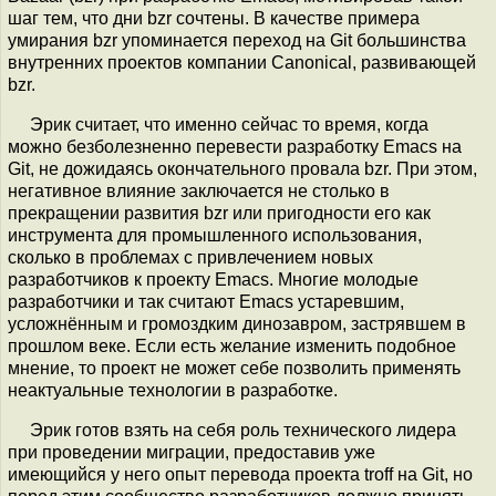
шаг тем, что дни bzr сочтены. В качестве примера
умирания bzr упоминается переход на Git большинства
внутренних проектов компании Canonical, развивающей
bzr.
Эрик считает, что именно сейчас то время, когда
можно безболезненно перевести разработку Emacs на
Git, не дожидаясь окончательного провала bzr. При этом,
негативное влияние заключается не столько в
прекращении развития bzr или пригодности его как
инструмента для промышленного использования,
сколько в проблемах с привлечением новых
разработчиков к проекту Emacs. Многие молодые
разработчики и так считают Emacs устаревшим,
усложнённым и громоздким динозавром, застрявшем в
прошлом веке. Если есть желание изменить подобное
мнение, то проект не может себе позволить применять
неактуальные технологии в разработке.
Эрик готов взять на себя роль технического лидера
при проведении миграции, предоставив уже
имеющийся у него опыт перевода проекта troff на Git, но