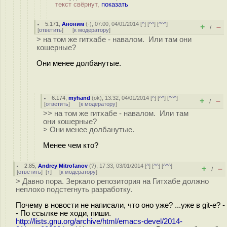
текст свёрнут,
показать
5.171
,
Аноним
(
-
), 07:00, 04/01/2014 [
^
] [
^^
] [
^^^
]
+
–
/
[
ответить
]
[
к модератору
]
> на том же гитхабе - навалом. Или там они
кошерные?
Они менее долбанутые.
6.174
,
myhand
(
ok
), 13:32, 04/01/2014 [
^
] [
^^
] [
^^^
]
+
–
/
[
ответить
]
[
к модератору
]
>> на том же гитхабе - навалом. Или там
они кошерные?
> Они менее долбанутые.
Менее чем кто?
2.85
,
Andrey Mitrofanov
(
?
), 17:33, 03/01/2014 [
^
] [
^^
] [
^^^
]
+
–
/
[
ответить
]
[
↑
] [
к модератору
]
> Давно пора. Зеркало репозитория на Гитхабе должно
неплохо подстегнуть разработку.
Почему в новости не написали, что оно уже? ...уже в git-е? -
- По ссылке не ходи, пиши.
http://lists.gnu.org/archive/html/emacs-devel/2014-