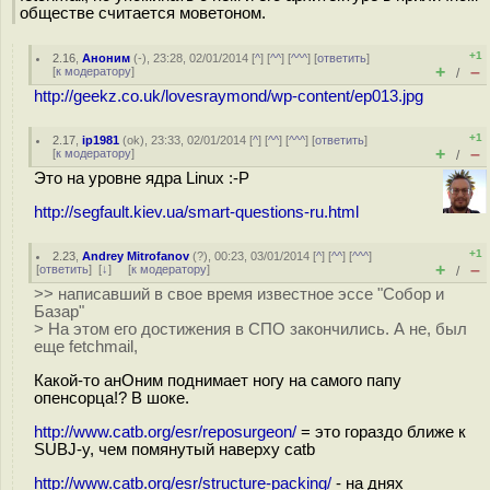
обществе считается моветоном.
+1
2.16
,
Аноним
(
-
), 23:28, 02/01/2014 [
^
] [
^^
] [
^^^
] [
ответить
]
+
–
[
к модератору
]
/
http://geekz.co.uk/lovesraymond/wp-content/ep013.jpg
+1
2.17
,
ip1981
(
ok
), 23:33, 02/01/2014 [
^
] [
^^
] [
^^^
] [
ответить
]
+
–
[
к модератору
]
/
Это на уровне ядра Linux :-P
http://segfault.kiev.ua/smart-questions-ru.html
+1
2.23
,
Andrey Mitrofanov
(
?
), 00:23, 03/01/2014 [
^
] [
^^
] [
^^^
]
+
–
[
ответить
]
[
↓
] [
к модератору
]
/
>> написавший в свое время известное эссе "Собор и
Базар"
> На этом его достижения в СПО закончились. А не, был
еще fetchmail,
Какой-то анОним поднимает ногу на самого папу
опенсорца!? В шоке.
http://www.catb.org/esr/reposurgeon/
= это гораздо ближе к
SUBJ-у, чем помянутый наверху catb
http://www.catb.org/esr/structure-packing/
- на днях