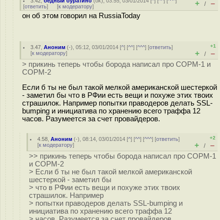
3.42
,
бедный буратино
(
ok
), 03:55, 03/01/2014 [
^
] [
^^
] [
^^^
]
+
–
/
[
ответить
]
[
к модератору
]
он об этом говорил на RussiaToday
+1
3.47
,
Аноним
(
-
), 05:12, 03/01/2014 [
^
] [
^^
] [
^^^
] [
ответить
]
+
–
[
к модератору
]
/
> прикинь теперь чтобы борода написал про СОРМ-1 и
СОРМ-2
Если б ты не был такой мелкой американской шестеркой
- заметил бы что в РФии есть вещи и похуже этих твоих
страшилок. Например попытки праводеров делать SSL-
bumping и инициатива по хранению всего траффа 12
часов. Разумеется за счет провайдеров.
+2
4.58
,
Аноним
(
-
), 08:14, 03/01/2014 [
^
] [
^^
] [
^^^
] [
ответить
]
+
–
[
к модератору
]
/
>> прикинь теперь чтобы борода написал про СОРМ-1
и СОРМ-2
> Если б ты не был такой мелкой американской
шестеркой - заметил бы
> что в РФии есть вещи и похуже этих твоих
страшилок. Например
> попытки праводеров делать SSL-bumping и
инициатива по хранению всего траффа 12
> часов. Разумеется за счет провайдеров.