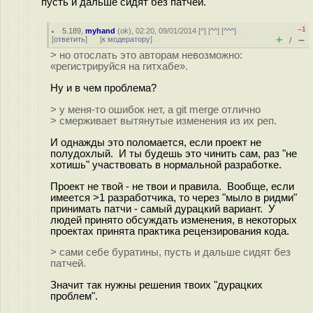
пусть и дальше сидят без патчей.
–1
5.189
,
myhand
(
ok
), 02:20, 09/01/2014 [
^
] [
^^
] [
^^^
]
+
–
[
ответить
]
[
к модератору
]
/
> но отослать это авторам невозможно:
«регистрируйся на гитхабе».
Ну и в чем проблема?
> у меня-то ошибок нет, а git merge отлично
> смерживает вытянутые изменения из их реп.
И однажды это поломается, если проект не
полудохлый. И ты будешь это чинить сам, раз "не
хотишь" участвовать в нормальной разработке.
Проект не твой - не твои и правила. Вообще, если
имеется >1 разработчика, то через "мыло в ридми"
принимать патчи - самый дурацкий вариант. У
людей принято обсуждать изменения, в некоторых
проектах принята практика рецензирования кода.
> сами себе буратины, пусть и дальше сидят без
патчей.
Значит так нужны решения твоих "дурацких
проблем".