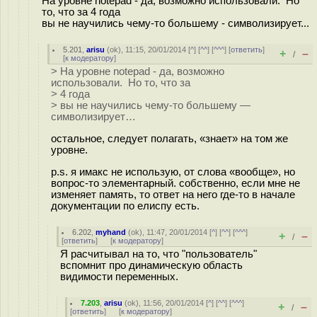
На уровне notepad - да, возможно использовали. Но
то, что за 4 года
вы не научились чему-то большему - символизирует...
5.201
,
arisu
(
ok
), 11:15, 20/01/2014 [
^
] [
^^
] [
^^^
] [
ответить
]
+
–
/
[
к модератору
]
> На уровне notepad - да, возможно
использовали. Но то, что за
> 4 года
> вы не научились чему-то большему —
символизирует…
остальное, следует полагать, «знает» на том же
уровне.
p.s. я имакс не использую, от слова «вообще», но
вопрос-то элементарный. собственно, если мне не
изменяет память, то ответ на него где-то в начале
документации по елиспу есть.
6.202
,
myhand
(
ok
), 11:47, 20/01/2014 [
^
] [
^^
] [
^^^
]
+
–
/
[
ответить
]
[
к модератору
]
Я расчитывал на то, что "пользователь"
вспомнит про динамическую область
видимости переменных.
7.203
,
arisu
(
ok
), 11:56, 20/01/2014 [
^
] [
^^
] [
^^^
]
+
–
/
[
ответить
]
[
к модератору
]