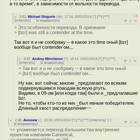
в то время", в зависимости от вольности перевода.
–1
3.82
,
Michael Shigorin
(
ok
), 17:14, 03/01/2014 [
^
] [
^^
] [
^^^
]
+
–
[
ответить
]
[
к модератору
]
/
> Это особенности перевода. В оригинале
> [bzr] was still a contender at the time.
Так вот я и не соображу -- в какое это time оный [bzr]
вообще был contender'ом...
4.97
,
Andrey Mitrofanov
(
?
), 18:14, 03/01/2014 [
^
] [
^^
] [
^^^
]
+
–
/
[
ответить
]
[
к модератору
]
> Так вот я и не соображу -- в какое это time оный
> [bzr] вообще был contender'ом...
Ну как, вот сейчас многие _предлагают по всяким
подвернувшимся поаодам всякую ртуть.
Видимо, в 09-ом [или когда там] были и _предлагавшие
bzr.
Не то, чтобы кто-то из них _был явным победителем.
Длинный хвост распределения~~
2.68
,
Аноним
(
-
), 13:38, 03/01/2014 [
^
] [
^^
] [
^^^
] [
ответить
]
[
↑
]
+
–
/
[
к модератору
]
>> упоминается переход большинства внутренних
проектов компании Canonical,
>> развивающей bzr, на Git