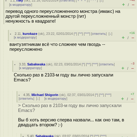
1.1
,
Пиу
(
ok
), 22:18, 02/01/2014 [
ответить
] [
﹢﹢﹢
] [
· · ·
]
[
↓
]
+
–
[
к модератору
]
/
перевод одного переусложненного монстра (имакс) на
другой переусложненный монстр (гит)
ненужность в квадрате!
+16
2.11
,
kurokaze
(
ok
), 23:22, 02/01/2014 [
^
] [
^^
] [
^^^
] [
ответить
]
[
↓
]
+
–
[
к модератору
]
/
вантузятникам всё что сложнее чем гвоздь --
переусложнено
–3
3.33
,
Sabakwaka
(
ok
), 02:23, 03/01/2014 [
^
] [
^^
] [
^^^
] [
ответить
]
+
–
[
к модератору
]
/
Сколько раз в 2103-м году вы лично запускали
Emacs?
+7
4.35
,
Michael Shigorin
(
ok
), 02:37, 03/01/2014 [
^
] [
^^
] [
^^^
]
+
–
[
ответить
]
[
↓
] [
к модератору
]
/
> Сколько раз в 2103-м году вы лично запускали
Emacs?
Вы б хоть версию сперва назвали... как оно там, в
двадцать втором? ;-)
5.40
,
Sabakwaka
(
ok
), 03:07, 03/01/2014 [
^
] [
^^
] [
^^^
]