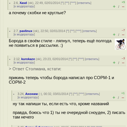
+5
2.6
,
Xasd
(
ok
), 22:49, 02/01/2014 [
^
] [
^^
] [
^^^
] [
ответить
]
+
–
[
к модератору
]
/
а почему скобки не круглые?
–7
2.7
,
pavlinux
(
ok
), 22:50, 02/01/2014 [
^
] [
^^
] [
^^^
] [
ответить
]
+
–
[
к модератору
]
/
Борода в своём стиле - ляпнул, теперь ещё полгода
не появиться в рассылке. :)
–3
2.12
,
kurokaze
(
ok
), 23:23, 02/01/2014 [
^
] [
^^
] [
^^^
] [
ответить
]
+
–
[
к модератору
]
/
> Ответ Столмана, кстати:
прикинь теперь чтобы борода написал про СОРМ-1 и
СОРМ-2
+1
3.24
,
Аноним
(
-
), 00:32, 03/01/2014 [
^
] [
^^
] [
^^^
] [
ответить
]
+
–
[
к модератору
]
/
ну так напиши ты, если есть что, кроме названий
правда, боюсь что 1) ты не очередной сноуден, 2) писать
там нечего