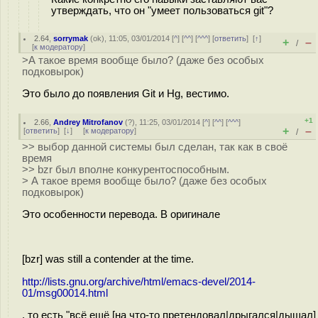
утверждать, что он "умеет пользоваться git"?
2.64
,
sorrymak
(
ok
), 11:05, 03/01/2014 [
^
] [
^^
] [
^^^
] [
ответить
]
[
↑
]
+
–
/
[
к модератору
]
>А такое время вообще было? (даже без особых
подковырок)
Это было до появления Git и Hg, вестимо.
+1
2.66
,
Andrey Mitrofanov
(
?
), 11:25, 03/01/2014 [
^
] [
^^
] [
^^^
]
+
–
[
ответить
]
[
↓
] [
к модератору
]
/
>> выбор данной системы был сделан, так как в своё
время
>> bzr был вполне конкурентоспособным.
> А такое время вообще было? (даже без особых
подковырок)
Это особенности перевода. В оригинале
[bzr] was still a contender at the time.
http://lists.gnu.org/archive/html/emacs-devel/2014-
01/msg00014.html
, то есть "всё ещё [на что-то претендовал|дрыгался|дышал]