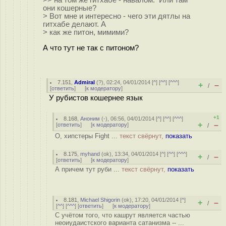
>> на том же гитхабе - навалом. Или там
они кошерные?
> Вот мне и интересно - чего эти дятлы на
гитхабе делают. А
> как же питон, мимими?
А что тут не так с питоном?
7.151
,
Admiral
(
?
), 02:24, 04/01/2014 [
^
] [
^^
] [
^^^
]
+
–
/
[
ответить
]
[
к модератору
]
У рубистов кошернее язык
+1
8.168
,
Аноним
(
-
), 06:56, 04/01/2014 [
^
] [
^^
] [
^^^
]
+
–
[
ответить
]
[
к модератору
]
/
О, хипстеры Fight ...
текст свёрнут,
показать
8.175
,
myhand
(
ok
), 13:34, 04/01/2014 [
^
] [
^^
] [
^^^
]
+
–
/
[
ответить
]
[
к модератору
]
А причем тут руби ...
текст свёрнут,
показать
8.181
,
Michael Shigorin
(
ok
), 17:20, 04/01/2014 [
^
]
+
–
/
[
^^
] [
^^^
] [
ответить
]
[
к модератору
]
С учётом того, что кашрут является частью
неоиудаистского варианта сатанизма -- ...