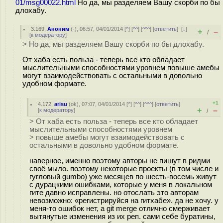
01/msg00022.html
Но да, мы разделяем Вашу скорби по бы
длохабу.
3.169
,
Аноним
(
-
), 06:57, 04/01/2014 [
^
] [
^^
] [
^^^
] [
ответить
]
[
↓
]
+
–
/
[
к модератору
]
> Но да, мы разделяем Вашу скорби по бы длохабу.
От хаба есть польза - теперь все кто обладает
мыслительными способностями уровнем повыше амебы
могут взаимодействовать с остальными в довольно
удобном формате.
+1
4.172
,
arisu
(
ok
), 07:07, 04/01/2014 [
^
] [
^^
] [
^^^
] [
ответить
]
+
–
[
к модератору
]
/
> От хаба есть польза - теперь все кто обладает
мыслительными способностями уровнем
> повыше амебы могут взаимодействовать с
остальными в довольно удобном формате.
наверное, именно поэтому авторы не пишут в ридми
своё мыло. поэтому некоторые проекты (в том числе и
гугловый gumbo) уже месяцев по шесть-восемь живут
с дурацкими ошибками, которые у меня в локальном
гите давно исправлены. но отослать это авторам
невозможно: «регистрируйся на гитхабе». да не хочу. у
меня-то ошибок нет, а git merge отлично смерживает
вытянутые изменения из их реп. сами себе буратины,