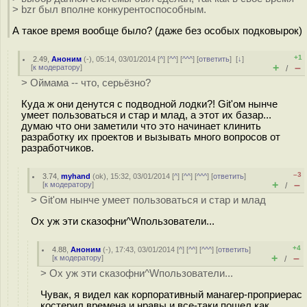
> bzr был вполне конкурентоспособным.
А такое время вообще было? (даже без особых подковырок)
+1
2.49
,
Аноним
(
-
), 05:14, 03/01/2014 [
^
] [
^^
] [
^^^
] [
ответить
]
[
↓
]
+
–
[
к модератору
]
/
> Оймама -- что, серьёзно?
Куда ж они денутся с подводной лодки?! Git'ом нынче
умеет пользоваться и стар и млад, а этот их базар...
думаю что они заметили что это начинает клинить
разработку их проектов и вызывать много вопросов от
разработчиков.
–3
3.74
,
myhand
(
ok
), 15:32, 03/01/2014 [
^
] [
^^
] [
^^^
] [
ответить
]
+
–
[
к модератору
]
/
> Git'ом нынче умеет пользоваться и стар и млад
Ох уж эти сказофни^Wпользователи...
+4
4.88
,
Аноним
(
-
), 17:43, 03/01/2014 [
^
] [
^^
] [
^^^
] [
ответить
]
+
–
[
к модератору
]
/
> Ох уж эти сказофни^Wпользователи...
Чувак, я видел как корпоративный манагер-проприерас
костерил времена и нравы и все-таки пошел как