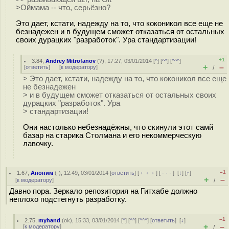
>Оймама -- что, серьёзно?
Это дает, кстати, надежду на то, что коконикол все еще не
безнадежен и в будущем сможет отказаться от остальных
своих дурацких "разработок". Ура стандартизации!
+1
3.84
,
Andrey Mitrofanov
(
?
), 17:27, 03/01/2014 [
^
] [
^^
] [
^^^
]
+
–
[
ответить
]
[
к модератору
]
/
> Это дает, кстати, надежду на то, что коконикол все еще
не безнадежен
> и в будущем сможет отказаться от остальных своих
дурацких "разработок". Ура
> стандартизации!
Они настолько небезнадёжны, что скинули этот самй
базар на старика Столмана и его некоммерческую
лавочку.
–1
1.67
,
Аноним
(
-
), 12:49, 03/01/2014 [
ответить
] [
﹢﹢﹢
] [
· · ·
]
[
↓
] [
↑
]
+
–
[
к модератору
]
/
Давно пора. Зеркало репозитория на Гитхабе должно
неплохо подстегнуть разработку.
–1
2.75
,
myhand
(
ok
), 15:33, 03/01/2014 [
^
] [
^^
] [
^^^
] [
ответить
]
[
↓
]
+
–
[
к модератору
]
/