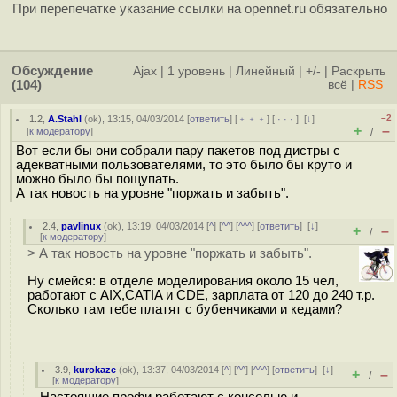
При перепечатке указание ссылки на opennet.ru обязательно
Обсуждение
Ajax
|
1 уровень
|
Линейный
|
+/-
|
Раскрыть
(104)
всё
|
RSS
–2
1.2
,
A.Stahl
(
ok
), 13:15, 04/03/2014 [
ответить
] [
﹢﹢﹢
] [
· · ·
]
[
↓
]
+
–
[
к модератору
]
/
Вот если бы они собрали пару пакетов под дистры с
адекватными пользователями, то это было бы круто и
можно было бы пощупать.
А так новость на уровне "поржать и забыть".
2.4
,
pavlinux
(
ok
), 13:19, 04/03/2014 [
^
] [
^^
] [
^^^
] [
ответить
]
[
↓
]
+
–
/
[
к модератору
]
> А так новость на уровне "поржать и забыть".
Ну смейся: в отделе моделирования около 15 чел,
работают с AIX,CATIA и CDE, зарплата от 120 до 240 т.р.
Сколько там тебе платят с бубенчиками и кедами?
3.9
,
kurokaze
(
ok
), 13:37, 04/03/2014 [
^
] [
^^
] [
^^^
] [
ответить
]
[
↓
]
+
–
/
[
к модератору
]