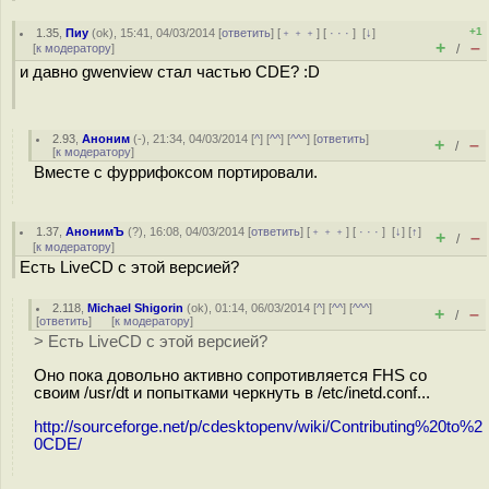
+1
1.35
,
Пиу
(
ok
), 15:41, 04/03/2014 [
ответить
] [
﹢﹢﹢
] [
· · ·
]
[
↓
]
+
–
[
к модератору
]
/
и давно gwenview стал частью CDE? :D
2.93
,
Аноним
(
-
), 21:34, 04/03/2014 [
^
] [
^^
] [
^^^
] [
ответить
]
+
–
/
[
к модератору
]
Вместе с фуррифоксом портировали.
1.37
,
АнонимЪ
(
?
), 16:08, 04/03/2014 [
ответить
] [
﹢﹢﹢
] [
· · ·
]
[
↓
] [
↑
]
+
–
/
[
к модератору
]
Есть LiveCD с этой версией?
2.118
,
Michael Shigorin
(
ok
), 01:14, 06/03/2014 [
^
] [
^^
] [
^^^
]
+
–
/
[
ответить
]
[
к модератору
]
> Есть LiveCD с этой версией?
Оно пока довольно активно сопротивляется FHS со
своим /usr/dt и попытками черкнуть в /etc/inetd.conf...
http://sourceforge.net/p/cdesktopenv/wiki/Contributing%20to%2
0CDE/