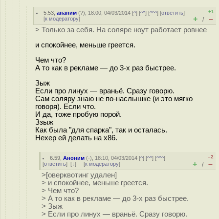
+1
5.53
,
ананим
(
?
), 18:00, 04/03/2014 [
^
] [
^^
] [
^^^
] [
ответить
]
+
–
[
к модератору
]
/
> Только за себя. На соляре ноут работает ровнее
и спокойнее, меньше греется.
Чем что?
А то как в рекламе — до 3-х раз быстрее.
Зыж
Если про линух — враньё. Сразу говорю.
Сам соляру знаю не по-наслышке (и это мягко
говоря). Если что.
И да, тоже пробую порой.
Ззыж
Как была "для спарка", так и осталась.
Нехер ей делать на х86.
–2
6.59
,
Аноним
(
-
), 18:10, 04/03/2014 [
^
] [
^^
] [
^^^
]
+
–
[
ответить
]
[
↓
] [
к модератору
]
/
>[оверквотинг удален]
> и спокойнее, меньше греется.
> Чем что?
> А то как в рекламе — до 3-х раз быстрее.
> Зыж
> Если про линух — враньё. Сразу говорю.