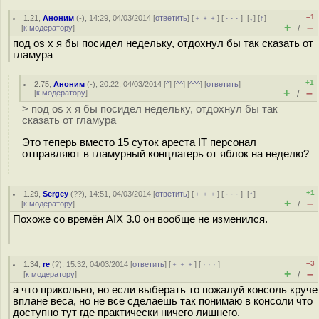
–1
1.21
,
Аноним
(
-
), 14:29, 04/03/2014 [
ответить
] [
﹢﹢﹢
] [
· · ·
]
[
↓
] [
↑
]
+
–
[
к модератору
]
/
под os x я бы посидел недельку, отдохнул бы так сказать от
гламура
+1
2.75
,
Аноним
(
-
), 20:22, 04/03/2014 [
^
] [
^^
] [
^^^
] [
ответить
]
+
–
[
к модератору
]
/
> под os x я бы посидел недельку, отдохнул бы так
сказать от гламура
Это теперь вместо 15 суток ареста IT персонал
отправляют в гламурный концлагерь от яблок на неделю?
+1
1.29
,
Sergey
(
??
), 14:51, 04/03/2014 [
ответить
] [
﹢﹢﹢
] [
· · ·
]
[
↑
]
+
–
[
к модератору
]
/
Похоже со времён AIX 3.0 он вообще не изменился.
–3
1.34
,
re
(
?
), 15:32, 04/03/2014 [
ответить
] [
﹢﹢﹢
] [
· · ·
]
+
–
[
к модератору
]
/
а что прикольно, но если выберать то пожалуй консоль круче
вплане веса, но не все сделаешь так понимаю в консоли что
доступно тут где практически ничего лишнего.