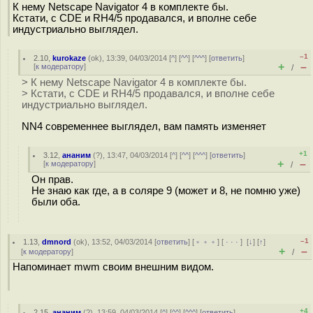
К нему Netscape Navigator 4 в комплекте бы.
Кстати, с CDE и RH4/5 продавался, и вполне себе
индустриально выглядел.
–1
2.10
,
kurokaze
(
ok
), 13:39, 04/03/2014 [
^
] [
^^
] [
^^^
] [
ответить
]
+
–
[
к модератору
]
/
> К нему Netscape Navigator 4 в комплекте бы.
> Кстати, с CDE и RH4/5 продавался, и вполне себе
индустриально выглядел.
NN4 современнее выглядел, вам память изменяет
+1
3.12
,
ананим
(
?
), 13:47, 04/03/2014 [
^
] [
^^
] [
^^^
] [
ответить
]
+
–
[
к модератору
]
/
Он прав.
Не знаю как где, а в соляре 9 (может и 8, не помню уже)
были оба.
–1
1.13
,
dmnord
(
ok
), 13:52, 04/03/2014 [
ответить
] [
﹢﹢﹢
] [
· · ·
]
[
↓
] [
↑
]
+
–
[
к модератору
]
/
Напоминает mwm своим внешним видом.
+4
2.15
,
ананим
(
?
), 13:59, 04/03/2014 [
^
] [
^^
] [
^^^
] [
ответить
]