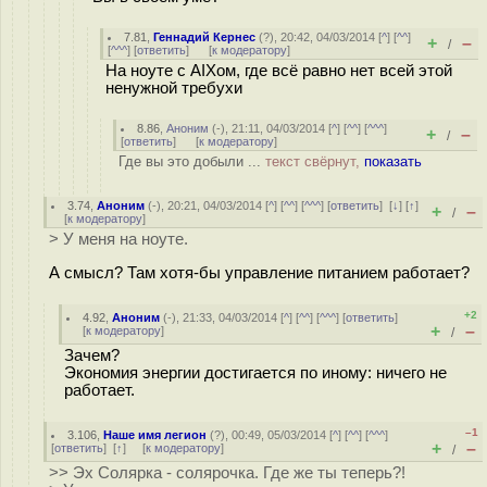
7.81
,
Геннадий Кернес
(
?
), 20:42, 04/03/2014 [
^
] [
^^
]
+
–
/
[
^^^
] [
ответить
]
[
к модератору
]
На ноуте с AIXом, где всё равно нет всей этой
ненужной требухи
8.86
,
Аноним
(
-
), 21:11, 04/03/2014 [
^
] [
^^
] [
^^^
]
+
–
/
[
ответить
]
[
к модератору
]
Где вы это добыли ...
текст свёрнут,
показать
3.74
,
Аноним
(
-
), 20:21, 04/03/2014 [
^
] [
^^
] [
^^^
] [
ответить
]
[
↓
] [
↑
]
+
–
/
[
к модератору
]
> У меня на ноуте.
А смысл? Там хотя-бы управление питанием работает?
+2
4.92
,
Аноним
(
-
), 21:33, 04/03/2014 [
^
] [
^^
] [
^^^
] [
ответить
]
+
–
[
к модератору
]
/
Зачем?
Экономия энергии достигается по иному: ничего не
работает.
–1
3.106
,
Наше имя легион
(
?
), 00:49, 05/03/2014 [
^
] [
^^
] [
^^^
]
+
–
[
ответить
]
[
↑
] [
к модератору
]
/
>> Эх Солярка - солярочка. Где же ты теперь?!