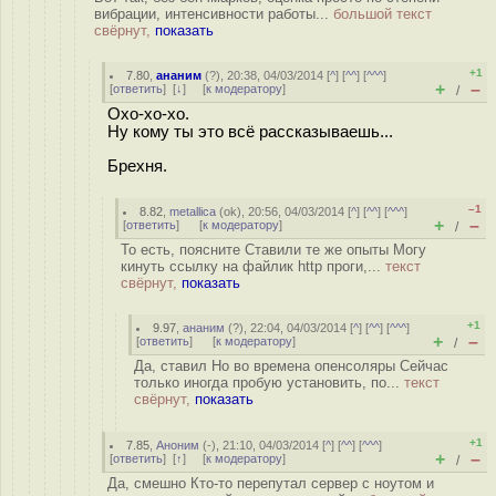
вибрации, интенсивности работы...
большой текст
свёрнут,
показать
+1
7.80
,
ананим
(
?
), 20:38, 04/03/2014 [
^
] [
^^
] [
^^^
]
+
–
[
ответить
]
[
↓
] [
к модератору
]
/
Охо-хо-хо.
Ну кому ты это всё рассказываешь...
Брехня.
–1
8.82
,
metallica
(
ok
), 20:56, 04/03/2014 [
^
] [
^^
] [
^^^
]
+
–
[
ответить
]
[
к модератору
]
/
То есть, поясните Cтавили те же опыты Могу
кинуть ссылку на файлик http проги,...
текст
свёрнут,
показать
+1
9.97
,
ананим
(
?
), 22:04, 04/03/2014 [
^
] [
^^
] [
^^^
]
+
–
[
ответить
]
[
к модератору
]
/
Да, ставил Но во времена опенсоляры Сейчас
только иногда пробую установить, по...
текст
свёрнут,
показать
+1
7.85
,
Аноним
(
-
), 21:10, 04/03/2014 [
^
] [
^^
] [
^^^
]
+
–
[
ответить
]
[
↑
] [
к модератору
]
/
Да, смешно Кто-то перепутал сервер с ноутом и