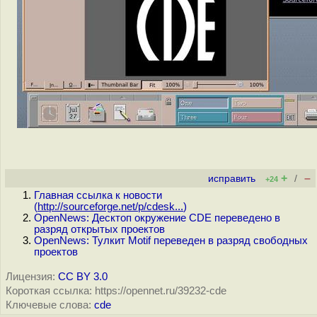
+
–
исправить
/
+24
Главная ссылка к новости
(
http://sourceforge.net/p/cdesk...
)
OpenNews: Десктоп окружение CDE переведено в
разряд открытых проектов
OpenNews: Тулкит Motif переведен в разряд свободных
проектов
Лицензия:
CC BY 3.0
Короткая ссылка: https://opennet.ru/39232-cde
Ключевые слова:
cde