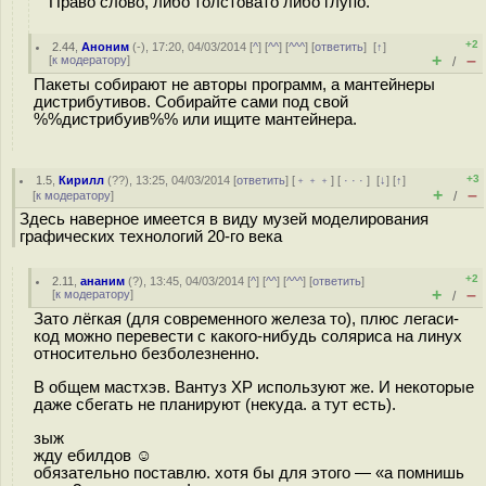
Право слово, либо толстовато либо глупо.
+2
2.44
,
Аноним
(
-
), 17:20, 04/03/2014 [
^
] [
^^
] [
^^^
] [
ответить
]
[
↑
]
+
–
[
к модератору
]
/
Пакеты собирают не авторы программ, а мантейнеры
дистрибутивов. Собирайте сами под свой
%%дистрибуив%% или ищите мантейнера.
+3
1.5
,
Кирилл
(
??
), 13:25, 04/03/2014 [
ответить
] [
﹢﹢﹢
] [
· · ·
]
[
↓
] [
↑
]
+
–
[
к модератору
]
/
Здесь наверное имеется в виду музей моделирования
графических технологий 20-го века
+2
2.11
,
ананим
(
?
), 13:45, 04/03/2014 [
^
] [
^^
] [
^^^
] [
ответить
]
+
–
[
к модератору
]
/
Зато лёгкая (для современного железа то), плюс легаси-
код можно перевести с какого-нибудь соляриса на линух
относительно безболезненно.
В общем мастхэв. Вантуз XP используют же. И некоторые
даже сбегать не планируют (некуда. а тут есть).
зыж
жду ебилдов ☺
обязательно поставлю. хотя бы для этого — «а помнишь