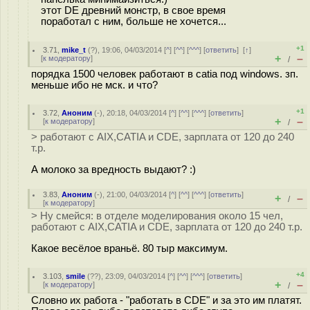
этот DE древний монстр, в свое время
поработал с ним, больше не хочется...
+1
3.71
,
mike_t
(
?
), 19:06, 04/03/2014 [
^
] [
^^
] [
^^^
] [
ответить
]
[
↑
]
+
–
[
к модератору
]
/
порядка 1500 человек работают в catia под windows. зп.
меньше ибо не мск. и что?
+1
3.72
,
Аноним
(
-
), 20:18, 04/03/2014 [
^
] [
^^
] [
^^^
] [
ответить
]
+
–
[
к модератору
]
/
> работают с AIX,CATIA и CDE, зарплата от 120 до 240
т.р.
А молоко за вредность выдают? :)
3.83
,
Аноним
(
-
), 21:00, 04/03/2014 [
^
] [
^^
] [
^^^
] [
ответить
]
+
–
/
[
к модератору
]
> Ну смейся: в отделе моделирования около 15 чел,
работают с AIX,CATIA и CDE, зарплата от 120 до 240 т.р.
Какое весёлое враньё. 80 тыр максимум.
+4
3.103
,
smile
(
??
), 23:09, 04/03/2014 [
^
] [
^^
] [
^^^
] [
ответить
]
+
–
[
к модератору
]
/
Словно их работа - "работать в CDE" и за это им платят.