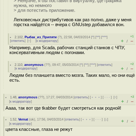
> Ненуаче, я бы поставил в виртуалку, где графика
нужна, но немного
> для потестить приложение.
Легковесных дистрибутивов как раз полно, даже у меня
горстка найдётся -- вчера с GNUstep добавился вон.
+1
2.102
,
Рыбак_из_Припяти
(
?
), 22:58, 04/03/2014 [
^
] [
^^
] [
^^^
]
+
–
[
ответить
]
[
↑
] [
к модератору
]
/
Например, для Scada, рабочих станций станков с ЧПУ,
консервативным людям с погонами.
+2
2.110
,
anonymous
(
??
), 09:47, 05/03/2014 [
^
] [
^^
] [
^^^
] [
ответить
]
+
–
[
к модератору
]
/
Людям без планшета вместо мозга. Таких мало, но они ещё
есть.
+2
1.48
,
anonymous
(
??
), 17:27, 04/03/2014 [
ответить
] [
﹢﹢﹢
] [
· · ·
]
[
↑
]
+
–
[
к модератору
]
/
Аааа, так вот где tkabber будет смотреться как родной!
1.52
,
Vernat
(
ok
), 17:56, 04/03/2014 [
ответить
] [
﹢﹢﹢
] [
· · ·
]
[
↓
]
+
–
/
[
к модератору
]
цвета классные, глаза не режут