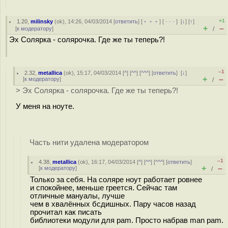
+1
1.20
,
milinsky
(
ok
), 14:26, 04/03/2014 [
ответить
] [
﹢﹢﹢
] [
· · ·
]
[
↓
] [
↑
]
+
–
[
к модератору
]
/
Эх Солярка - солярочка. Где же ты теперь?!
–1
2.32
,
metallica
(
ok
), 15:17, 04/03/2014 [
^
] [
^^
] [
^^^
] [
ответить
]
[
↓
]
+
–
[
к модератору
]
/
> Эх Солярка - солярочка. Где же ты теперь?!
У меня на ноуте.
Часть нити удалена модератором
–1
4.38
,
metallica
(
ok
), 16:17, 04/03/2014 [
^
] [
^^
] [
^^^
] [
ответить
]
+
–
[
к модератору
]
/
Только за себя. На соляре ноут работает ровнее
и спокойнее, меньше греется. Сейчас там
отличные мануалы, лучше
чем в хвалённых бсдишных. Пару часов назад
прочитал как писать
библиотеки модули для pam. Просто набрав man pam.