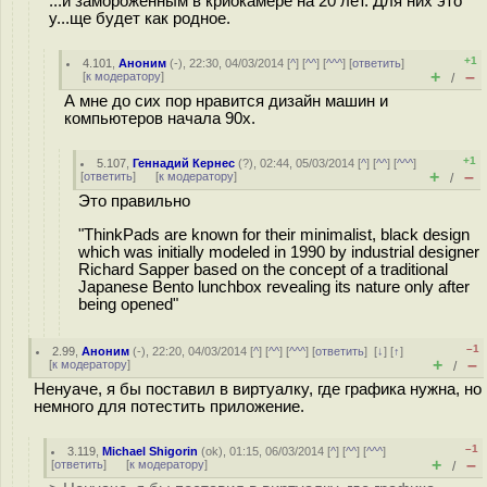
...и замороженным в криокамере на 20 лет. Для них это
у...ще будет как родное.
+1
4.101
,
Аноним
(
-
), 22:30, 04/03/2014 [
^
] [
^^
] [
^^^
] [
ответить
]
+
–
[
к модератору
]
/
А мне до сих пор нравится дизайн машин и
компьютеров начала 90х.
+1
5.107
,
Геннадий Кернес
(
?
), 02:44, 05/03/2014 [
^
] [
^^
] [
^^^
]
+
–
[
ответить
]
[
к модератору
]
/
Это правильно
"ThinkPads are known for their minimalist, black design
which was initially modeled in 1990 by industrial designer
Richard Sapper based on the concept of a traditional
Japanese Bento lunchbox revealing its nature only after
being opened"
–1
2.99
,
Аноним
(
-
), 22:20, 04/03/2014 [
^
] [
^^
] [
^^^
] [
ответить
]
[
↓
] [
↑
]
+
–
[
к модератору
]
/
Ненуаче, я бы поставил в виртуалку, где графика нужна, но
немного для потестить приложение.
–1
3.119
,
Michael Shigorin
(
ok
), 01:15, 06/03/2014 [
^
] [
^^
] [
^^^
]
+
–
[
ответить
]
[
к модератору
]
/