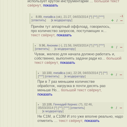
использует крутой инструментарий ...
большой текст
свёрнут,
показать
–1
8.89
,
metallica
(
ok
), 21:27, 04/03/2014 [
^
] [
^^
] [
^^^
]
+
–
[
ответить
]
[
к модератору
]
/
Причём тут аппартный оффлоад, говорилось,
про количество запросов, поступающих н...
текст свёрнут,
показать
9.96
,
Аноним
(
-
), 21:56, 04/03/2014 [
^
] [
^^
] [
^^^
]
+
–
/
[
ответить
]
[
к модератору
]
Чувак, железо для начала должно работать и,
собственно, выполнять задачи ради ко...
большой
текст свёрнут,
показать
10.100
,
metallica
(
ok
), 22:28, 04/03/2014 [
^
] [
^^
]
+
–
/
[
^^^
] [
ответить
]
[
к модератору
]
При в 7 раз меньшем количестве
обработок, нагрузка в почти десять раз
меньше Но...
большой текст свёрнут,
показать
10.108
,
Геннадий Кернес
(
?
), 02:46,
+
–
05/03/2014 [
^
] [
^^
] [
^^^
] [
ответить
]
/
[
к модератору
]
Не C1M, а C10M И это уже вполне реально, надо
отметить ...
текст свёрнут,
показать