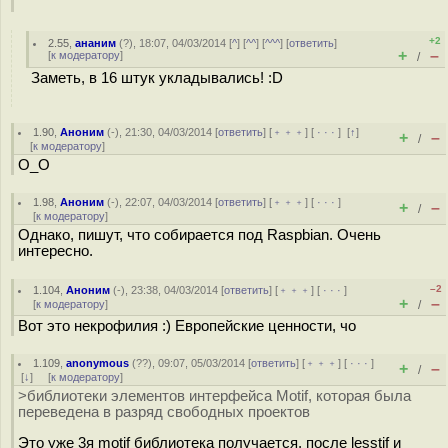
+2
2.55
,
ананим
(
?
), 18:07, 04/03/2014 [
^
] [
^^
] [
^^^
] [
ответить
]
+
–
[
к модератору
]
/
Заметь, в 16 штук укладывались! :D
1.90
,
Аноним
(
-
), 21:30, 04/03/2014 [
ответить
] [
﹢﹢﹢
] [
· · ·
]
[
↑
]
+
–
/
[
к модератору
]
O_O
1.98
,
Аноним
(
-
), 22:07, 04/03/2014 [
ответить
] [
﹢﹢﹢
] [
· · ·
]
+
–
/
[
к модератору
]
Однако, пишут, что собирается под Raspbian. Очень
интересно.
–2
1.104
,
Аноним
(
-
), 23:38, 04/03/2014 [
ответить
] [
﹢﹢﹢
] [
· · ·
]
+
–
[
к модератору
]
/
Вот это некрофилия :) Европейские ценности, чо
1.109
,
anonymous
(
??
), 09:07, 05/03/2014 [
ответить
] [
﹢﹢﹢
] [
· · ·
]
+
–
/
[
↓
] [
к модератору
]
>библиотеки элементов интерфейса Motif, которая была
переведена в разряд свободных проектов
Это уже 3я motif библиотека получается, после lesstif и