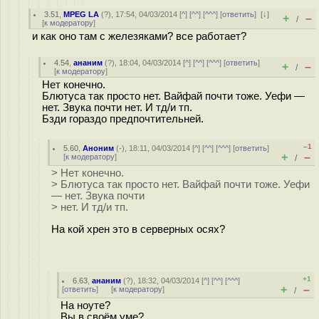
3.51
,
MPEG LA
(
?
), 17:54, 04/03/2014 [
^
] [
^^
] [
^^^
] [
ответить
]
[
↓
]
+
–
/
[
к модератору
]
и как оно там с железяками? все работает?
4.54
,
ананим
(
?
), 18:04, 04/03/2014 [
^
] [
^^
] [
^^^
] [
ответить
]
+
–
/
[
к модератору
]
Нет конечно.
Блютуса так просто нет. Вайфай почти тоже. Уефи —
нет. Звука почти нет. И тд/и тп.
Бзди гораздо предпочтительней.
–1
5.60
,
Аноним
(
-
), 18:11, 04/03/2014 [
^
] [
^^
] [
^^^
] [
ответить
]
+
–
[
к модератору
]
/
> Нет конечно.
> Блютуса так просто нет. Вайфай почти тоже. Уефи
— нет. Звука почти
> нет. И тд/и тп.
На кой хрен это в серверных осях?
+1
6.63
,
ананим
(
?
), 18:32, 04/03/2014 [
^
] [
^^
] [
^^^
]
+
–
[
ответить
]
[
к модератору
]
/
На ноуте?
Вы в своём уме?