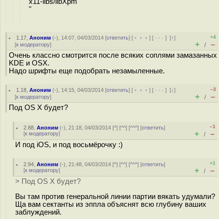
x11-libs/libXpm
"
+4
1.17
,
Аноним
(
-
), 14:07, 04/03/2014 [
ответить
] [
﹢﹢﹢
] [
· · ·
]
[
↑
]
+
–
[
к модератору
]
/
Очень классно смотрится после всяких соплями замазанных
KDE и OSX.
Надо шрифты еще подобрать незамыленные.
–3
1.18
,
Аноним
(
-
), 14:15, 04/03/2014 [
ответить
] [
﹢﹢﹢
] [
· · ·
]
[
↓
]
+
–
[
к модератору
]
/
Под OS X будет?
–1
2.88
,
Аноним
(
-
), 21:18, 04/03/2014 [
^
] [
^^
] [
^^^
] [
ответить
]
+
–
[
к модератору
]
/
И под iOS, и под восьмёрочку :)
+1
2.94
,
Аноним
(
-
), 21:48, 04/03/2014 [
^
] [
^^
] [
^^^
] [
ответить
]
+
–
[
к модератору
]
/
> Под OS X будет?
Вы там против генеральной линии партии вякать удумали?
Ща вам сектанты из эппла объяснят всю глубину ваших
заблуждений.