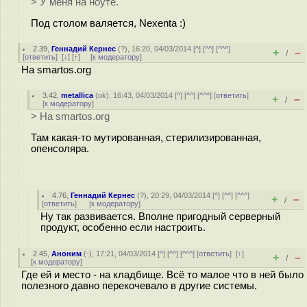
> У меня на ноуте.
Под столом валяется, Nexenta :)
2.39
,
Геннадий Кернес
(
?
), 16:20, 04/03/2014 [
^
] [
^^
] [
^^^
]
+
–
/
[
ответить
]
[
↓
] [
↑
] [
к модератору
]
На smartos.org
3.42
,
metallica
(
ok
), 16:43, 04/03/2014 [
^
] [
^^
] [
^^^
] [
ответить
]
+
–
/
[
к модератору
]
> На smartos.org
Там какая-то мутированная, стерилизированная,
опенсоляра.
4.76
,
Геннадий Кернес
(
?
), 20:29, 04/03/2014 [
^
] [
^^
] [
^^^
]
+
–
/
[
ответить
]
[
к модератору
]
Ну так развивается. Вполне пригодный серверный
продукт, особенно если настроить.
2.45
,
Аноним
(
-
), 17:21, 04/03/2014 [
^
] [
^^
] [
^^^
] [
ответить
]
[
↑
]
+
–
/
[
к модератору
]
Где ей и место - на кладбище. Всё то малое что в ней было
полезного давно перекочевало в другие системы.