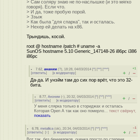
> Сам соляру знаю не по-наслышке (и это мягко
говоря). Если что.
> И да, тоже пробую порой.
> Ззыж
> Как была "для спарка", так и осталась.
> Нехер ей делать на х86.
Трындишь, косой.
root @ hostname /patch # uname -a
SunOS hostname 5.10 Generic_147148-26 i86pc i386
i86pc
+1
7.62
,
ананим
(
?
), 18:28, 04/03/2014 [
^
] [
^^
] [
^^^
]
+
–
[
ответить
]
[
к модератору
]
/
Да-да. И унэйм там до сих пор врёт, что это 32-
бита.
8.77
,
Аноним
(
-
), 20:32, 04/03/2014 [
^
] [
^^
] [
^^^
]
+
–
/
[
ответить
]
[
к модератору
]
У меня слярка только в сториджах и осталась
Которая Open А так как оно померло...
текст свёрнут,
показать
–1
6.78
,
metallica
(
ok
), 20:34, 04/03/2014 [
^
] [
^^
] [
^^^
]
+
–
[
ответить
]
[
↑
] [
к модератору
]
/
Вот так, без бенчмарков, оценка просто по степени