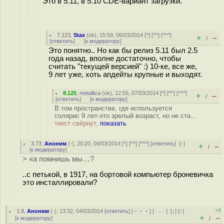
Это в 5.11, в 5.10 CDE-вариант загрузки.
7.123
,
Stax
(
ok
), 15:59, 06/03/2014 [
^
] [
^^
] [
^^^
]
+
–
/
[
ответить
]
[
к модератору
]
Это понятно.. Но как бы релиз 5.11 был 2.5
года назад, вполне достаточно, чтобы
считать "текущей версией" :) 10-ке, все же,
9 лет уже, хоть апдейты крупные и выходят.
8.125
,
metallica
(
ok
), 12:55, 07/03/2014 [
^
] [
^^
] [
^^^
]
+
–
/
[
ответить
]
[
к модератору
]
В том пространстве, где используется
солярис 9 лет-это зрелый возраст, но не ста...
текст свёрнут,
показать
3.73
,
Аноним
(
-
), 20:20, 04/03/2014 [
^
] [
^^
] [
^^^
] [
ответить
]
[
↑
]
+
–
/
[
к модератору
]
> «а помнишь мы…?
..с петькой, в 1917, на бортовой компьютер броневичка
это инсталлировали?
+3
1.8
,
Аноним
(
-
), 13:32, 04/03/2014 [
ответить
] [
﹢﹢﹢
] [
· · ·
]
[
↓
] [
↑
]
+
–
[
к модератору
]
/