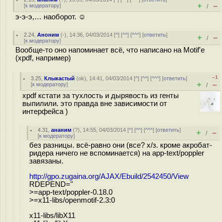
+
–
[
к модератору
]
/
э-э-э,… наоборот. ☺
2.24
,
Аноним
(
-
), 14:36, 04/03/2014 [
^
] [
^^
] [
^^^
] [
ответить
]
+
–
/
[
к модератору
]
Вообще-то оно напоминает всё, что написано на Motif'е
(xpdf, например)
–1
3.25
,
Клыкастый
(
ok
), 14:41, 04/03/2014 [
^
] [
^^
] [
^^^
] [
ответить
]
+
–
[
к модератору
]
/
xpdf кстати за тухлость и дырявость из генты
выпилили. это правда вне зависимости от
интерфейса )
4.31
,
ананим
(
?
), 14:55, 04/03/2014 [
^
] [
^^
] [
^^^
] [
ответить
]
+
–
/
[
к модератору
]
без разницы. всё-равно они (все? х/з. кроме акробат-
ридера ничего не вспоминается) на app-text/poppler
завязаны.
http://gpo.zugaina.org/AJAX/Ebuild/2542450/View
RDEPEND="
>=app-text/poppler-0.18.0
>=x11-libs/openmotif-2.3:0
x11-libs/libX11