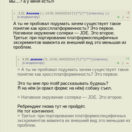
мы…? а у меня есть!»
–1
3.22
,
Аноним
(
-
), 14:30, 04/03/2014 [
^
] [
^^
] [
^^^
] [
ответить
]
[
↓
]
+
–
[
к модератору
]
/
А ты не пробовал подумать зачем существует такое
понятие как кроссплатформенность? Это первое.
Нативное окружение солярки — JDE. Это второе.
Третье: при портировании платформоспецифичных
экскрементов мамонта их внешний вид это меньшая из
проблем.
+1
4.28
,
ананим
(
?
), 14:50, 04/03/2014 [
^
] [
^^
] [
^^^
] [
ответить
]
+
–
[
к модератору
]
/
> А ты не пробовал подумать зачем существует такое
понятие как кроссплатформенность? Это первое.
Это ты мне про motif рассказывать будешь?
Я на нём (и оракл формс на нём) собаку съел.
> Нативное окружение солярки — JDE. Это второе.
Ребрендинг гнома тут не пройдёт.
Не тот контингент.
> Третье: при портировании платформоспецифичных
экскрементов мамонта их внешний вид это меньшая из
проблем.