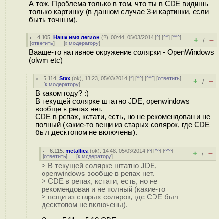
А тож. Проблема только в том, что ты в CDE видишь
только картинку (в данном случае 3-и картинки, если
быть точным).
4.105
,
Наше имя легион
(
?
), 00:44, 05/03/2014 [
^
] [
^^
] [
^^^
]
+
–
/
[
ответить
]
[
к модератору
]
Вааще-то нативное окружение солярки - OpenWindows
(olwm etc)
5.114
,
Stax
(
ok
), 13:23, 05/03/2014 [
^
] [
^^
] [
^^^
] [
ответить
]
+
–
/
[
к модератору
]
В каком году? :)
В текущей солярке штатно JDE, openwindows
вообще в репах нет.
CDE в репах, кстати, есть, но не рекомендован и не
полный (какие-то вещи из старых солярок, где CDE
был десктопом не включены).
6.115
,
metallica
(
ok
), 14:48, 05/03/2014 [
^
] [
^^
] [
^^^
]
+
–
/
[
ответить
]
[
к модератору
]
> В текущей солярке штатно JDE,
openwindows вообще в репах нет.
> CDE в репах, кстати, есть, но не
рекомендован и не полный (какие-то
> вещи из старых солярок, где CDE был
десктопом не включены).