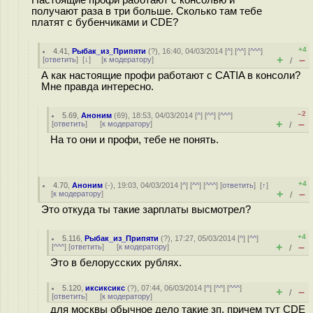
Настоящие профи работают с консолью и
получают раза в три больше. Сколько там тебе
платят с бубенчиками и CDE?
+4
4.41
,
Рыбак_из_Припяти
(
?
), 16:40, 04/03/2014 [
^
] [
^^
] [
^^^
]
+
–
[
ответить
]
[
↓
] [
к модератору
]
/
А как настоящие профи работают с CATIA в консоли?
Мне правда интересно.
–2
5.69
,
Аноним
(
69
), 18:53, 04/03/2014 [
^
] [
^^
] [
^^^
]
+
–
[
ответить
]
[
к модератору
]
/
На то они и профи, тебе не понять.
+4
4.70
,
Аноним
(
-
), 19:03, 04/03/2014 [
^
] [
^^
] [
^^^
] [
ответить
]
[
↑
]
+
–
[
к модератору
]
/
Это откуда ты такие зарплаты высмотрел?
+4
5.116
,
Рыбак_из_Припяти
(
?
), 17:27, 05/03/2014 [
^
] [
^^
]
+
–
[
^^^
] [
ответить
]
[
к модератору
]
/
Это в белорусских рублях.
5.120
,
иксиксикс
(
?
), 07:44, 06/03/2014 [
^
] [
^^
] [
^^^
]
+
–
/
[
ответить
]
[
к модератору
]
для москвы обычное дело такие зп. причем тут CDE