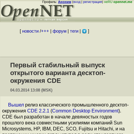
Профиль:
Аноним
(
вход
|
регистрация
)
неRU
opennet.me
[
новости
/
+++
|
форум
|
теги
|
]
Первый стабильный выпуск
открытого варианта десктоп-
окружения CDE
04.03.2014 13:08 (MSK)
Вышел
релиз классического промышленного десктоп-
окружения
CDE 2.2.1
(
Common Desktop Environment
).
CDE был разработан в начале девяностых годов
прошлого века совместными усилиями компаний Sun
Microsystems, HP, IBM, DEC, SCO, Fujitsu и Hitachi, и на