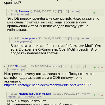
openmotif?
2.111
,
Аноним
(
-
), 13:01, 05/03/2014 [
^
] [
^^
] [
^^^
] [
ответить
]
+
–
/
[
к модератору
]
Это DE поверх мотифа а не сам мотиф. Надо сказать по
мне очень приятная, но счас кеды вросли в кучу
приложений и от этих велосипедов походу уже не
избавиться..
3.121
,
anonymous
(
??
), 09:35, 06/03/2014 [
^
] [
^^
] [
^^^
] [
ответить
]
+
–
/
[
к модератору
]
В новости говорится об открытии библиотеки Motif. Уже
есть 2 открытые библиотеки: OpenMotif и Lesstif. Это
вроде как получается третья.
1.112
,
Stax
(
ok
), 13:15, 05/03/2014 [
ответить
] [
﹢﹢﹢
] [
· · ·
]
[
↓
] [
↑
]
+
–
/
[
к модератору
]
Интересно, почему антиалиасинга нет.. Пишут же, что в
мотифе поддерживаются, а в CDE почему-то не
активируют..
http://sourceforge.net/p/cdesktopenv/wiki/FontsWithXFT/
2.113
,
Маленькая Серая Мышка
(
?
), 13:21, 05/03/2014 [
^
] [
^^
] [
^^^
]
+
–
/
[
ответить
]
[
к модератору
]
И очень хорошо что нет.
Из современного линукса задолбаешься его