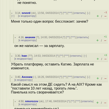
не понятно.
–1
3.14
,
svvord
(
ok
), 13:56, 04/03/2014 [
^
] [
^^
] [
^^^
] [
ответить
]
[
↓
]
+
–
[
↑
] [
к модератору
]
/
Меня только один вопрос бесспокоит: зачем?
+1
4.16
,
ананим
(
?
), 14:00, 04/03/2014 [
^
] [
^^
] [
^^^
] [
ответить
]
+
–
[
к модератору
]
/
он же написал — за зарплату.
+3
3.30
,
Ivan
(
??
), 14:53, 04/03/2014 [
^
] [
^^
] [
^^^
] [
ответить
]
[
↑
]
+
–
[
к модератору
]
/
Убрать платформу, оставить Катию. Зарплата не
изменится.
3.40
,
Аноним
(
-
), 16:26, 04/03/2014 [
^
] [
^^
] [
^^^
] [
ответить
]
[
↓
]
+
–
/
[
к модератору
]
Какой смысл на этом ДЕ сидеть? А на AIX? Кроме как
"поставили 10 лет назад, трогать лень".
Панелька хоть сворачивается?
4.50
,
nmorozov
(
ok
), 17:46, 04/03/2014 [
^
] [
^^
] [
^^^
] [
ответить
]
+
–
/
[
к модератору
]
панелька минимайзиться:)