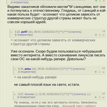
+
–
/
[
к модератору
]
Видимо заказчиков обложили матом^W санкциями, вот они
и потянулись к отечественному. Глядишь, от санкций и кой-
какая польза будет - осознают что целиком зависеть от
коммерческих структур другой страны может быть не
совсем хорошей идеей.
+3
3.22
,
pv47
(
ok
), 09:54, 01/05/2014 [
^
] [
^^
] [
^^^
] [
ответить
]
+
–
[
к модератору
]
/
> осознают что целиком зависеть от коммерческих
структур другой страны
Уже осознали. Скоро будем пользоваться чебурашкой
вместо интернета. А вместо скачивания линуксов писать
свои ОС на какой-нибудь рапире. Довольны?
+2
4.24
,
arisu
(
ok
), 09:56, 01/05/2014 [
^
] [
^^
] [
^^^
] [
ответить
]
+
–
[
к модератору
]
/
> на какой-нибудь рапире
не самый плохой язык на свете, кстати.
+2
4.27
,
Аноним
(
-
), 11:45, 01/05/2014 [
^
] [
^^
] [
^^^
] [
ответить
]
[
↓
]
+
–
[
к модератору
]
/
Ну знаешь, если у нас все автоматы оплаты, банкоматы,
промышленные средства упра...
большой текст свёрнут,