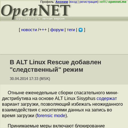
Профиль:
Аноним
(
вход
|
регистрация
)
неRU
opennet.me
[
новости
/
+++
|
форум
|
теги
|
]
В ALT Linux Rescue добавлен
"следственный" режим
30.04.2014 17:33 (MSK)
Отныне еженедельные сборки спасательного мини-
дистрибутива на основе ALT Linux Sisyphus
содержат
вариант загрузки, позволяющий избежать неожиданного
взаимодействия с носителями данных на запись во
время загрузки (
forensic mode
).
Принимаемые меры включают блокирование