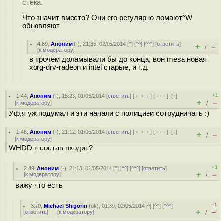
стека.
Что значит вместо? Они его регулярно ломают^W
обновляют
4.89
,
Аноним
(
-
), 21:35, 02/05/2014 [
^
] [
^^
] [
^^^
] [
ответить
]
+
–
/
[
к модератору
]
в прочем доламывали бы до конца, вон mesa новая
xorg-drv-radeon и intel старые, и т.д.
+1
1.44
,
Аноним
(
-
), 15:23, 01/05/2014 [
ответить
] [
﹢﹢﹢
] [
· · ·
]
[
↑
]
+
–
[
к модератору
]
/
Уф,я уж подумал и эти начали с полицией сотрудничать :)
1.48
,
Аноним
(
-
), 21:12, 01/05/2014 [
ответить
] [
﹢﹢﹢
] [
· · ·
]
[
↓
]
+
–
/
[
к модератору
]
WHDD в состав входит?
+1
2.49
,
Аноним
(
-
), 21:13, 01/05/2014 [
^
] [
^^
] [
^^^
] [
ответить
]
+
–
[
к модератору
]
/
вижу что есть
–1
3.70
,
Michael Shigorin
(
ok
), 01:39, 02/05/2014 [
^
] [
^^
] [
^^^
]
+
–
[
ответить
]
[
к модератору
]
/