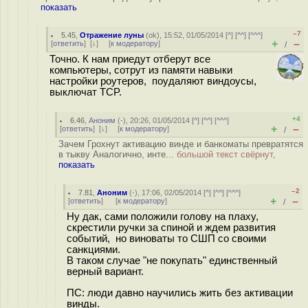
показать
–7
5.45
,
Отражение луны
(
ok
), 15:52, 01/05/2014 [
^
] [
^^
] [
^^^
]
+
–
[
ответить
]
[
↓
] [
к модератору
]
/
Точно. К нам приедут отберут все
компьютеры, сотрут из памяти навыки
настройки роутеров, поудаляют виндоусы,
выключат TCP.
+4
6.46
,
Аноним
(
-
), 20:26, 01/05/2014 [
^
] [
^^
] [
^^^
]
+
–
[
ответить
]
[
↓
] [
к модератору
]
/
Зачем Грохнут активацию винде и банкоматы превратятся
в тыкву Аналогично, инте...
большой текст свёрнут,
показать
–2
7.81
,
Аноним
(
-
), 17:06, 02/05/2014 [
^
] [
^^
] [
^^^
]
+
–
[
ответить
]
[
к модератору
]
/
Ну дак, сами положили голову на плаху,
скрестили ручки за спиной и ждем развития
событий, но виноваты то СШП со своими
санкциями.
В таком случае "не покупать" единственный
верный вариант.
ПС: люди давно научились жить без активации
винды.