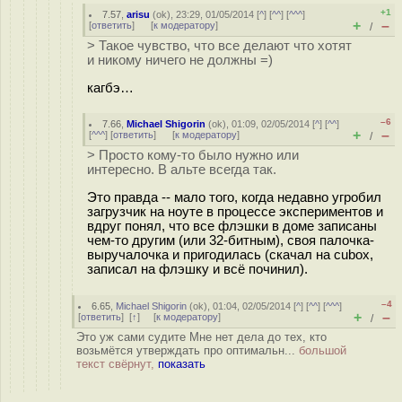
+1
7.57
,
arisu
(
ok
), 23:29, 01/05/2014 [
^
] [
^^
] [
^^^
]
+
–
[
ответить
]
[
к модератору
]
/
> Такое чувство, что все делают что хотят
и никому ничего не должны =)
кагбэ…
–6
7.66
,
Michael Shigorin
(
ok
), 01:09, 02/05/2014 [
^
] [
^^
]
+
–
[
^^^
] [
ответить
]
[
к модератору
]
/
> Просто кому-то было нужно или
интересно. В альте всегда так.
Это правда -- мало того, когда недавно угробил
загрузчик на ноуте в процессе экспериментов и
вдруг понял, что все флэшки в доме записаны
чем-то другим (или 32-битным), своя палочка-
выручалочка и пригодилась (скачал на cubox,
записал на флэшку и всё починил).
–4
6.65
,
Michael Shigorin
(
ok
), 01:04, 02/05/2014 [
^
] [
^^
] [
^^^
]
+
–
[
ответить
]
[
↑
] [
к модератору
]
/
Это уж сами судите Мне нет дела до тех, кто
возьмётся утверждать про оптимальн...
большой
текст свёрнут,
показать