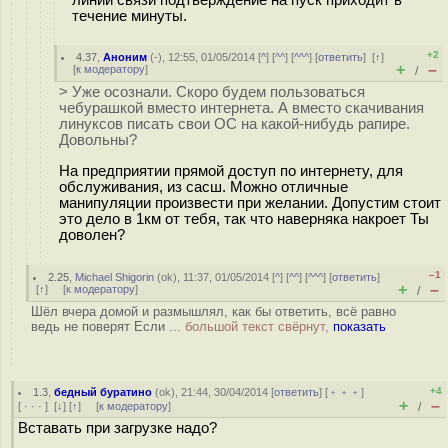
линий связи подтверждение на пуск приходит в
течение минуты.
+2
4.37
,
Аноним
(
-
), 12:55, 01/05/2014 [
^
] [
^^
] [
^^^
] [
ответить
]
[
↑
]
+
–
[
к модератору
]
/
> Уже осознали. Скоро будем пользоваться
чебурашкой вместо интернета. А вместо скачивания
линуксов писать свои ОС на какой-нибудь рапире.
Довольны?
На предприятии прямой доступ по интернету, для
обслуживания, из сасш. Можно отличные
манипуляции произвести при желании. Допустим стоит
это дело в 1км от тебя, так что наверняка накроет Ты
доволен?
–1
2.25
,
Michael Shigorin
(
ok
), 11:37, 01/05/2014 [
^
] [
^^
] [
^^^
] [
ответить
]
+
–
[
↑
] [
к модератору
]
/
Шёл вчера домой и размышлял, как бы ответить, всё равно
ведь не поверят Если ...
большой текст свёрнут,
показать
+4
1.3
,
бедный буратино
(
ok
), 21:44, 30/04/2014 [
ответить
] [
﹢﹢﹢
]
+
–
[
· · ·
]
[
↓
] [
↑
] [
к модератору
]
/
Вставать при загрузке надо?