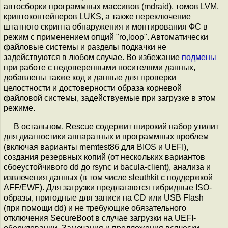
автосборки программных массивов (mdraid), томов LVM,
криптоконтейнеров LUKS, а также переключение
штатного скрипта обнаружения и монтирования ФС в
режим с применением опций "ro,loop". Aвтоматически
файловые системы и разделы подкачки не
задействуются в любом случае. Во избежание
подмены
при работе с недоверенными носителями данных,
добавлены также код и данные для проверки
целостности и достоверности образа корневой
файловой системы, задействуемые при загрузке в этом
режиме.
В остальном, Rescue содержит широкий набор утилит
для диагностики аппаратных и программных проблем
(включая варианты memtest86 для BIOS и UEFI),
создания резервных копий (от нескольких вариантов
сбоеустойчивого dd до rsync и bacula-client), анализа и
извлечения данных (в том числе sleuthkit с поддержкой
AFF/EWF). Для загрузки предлагаются гибридные ISO-
образы, пригодные для записи на CD или USB Flash
(при помощи dd) и не требующие обязательного
отключения SecureBoot в случае загрузки на UEFI-