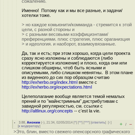
сожалению.
Именно! Потому как и мы все разные, и задачи/
хотелки тоже.
> но каждое комьюнити/комманда - стремится к этой
цели, с разной стороны и
> с разными весовыми коэффициэнтами/
преференциями. плюс стратегия, плюс ораганизция
> и идеология. и наоборот, взаимоувязанные.
Да, так и есть; при этом хорошо, когда цели проекта
сразу ясно изложены и соблюдаются (либо
корректируется изложение) и плохо, когда они или
слишком обширны, чтоб быть ясными и
описуемыми, либо слишком невнятны. В этом плане
из виденного до сих пор образцом считаю
http://exherbo.org/index.html
вместе с
http://exherbo.org/expectations.html
Целеполагание вообще является темой немалых
прений и по "майнстримным" дистрибутивам с
завидной регулярностью, см. ссылки с
http://altlinux.org/concepts
-- c'est la vie.
3.88
,
Аноним
(
-
), 21:34, 02/05/2014 [
^
] [
^^
] [
^^^
] [
ответить
]
[
↑
]
+
–
/
[
к модератору
]
>Это, блин, вместо свежего опенсорсного графического