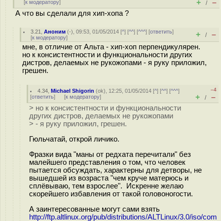
+
–
[
к модератору
]
/
А что вы сделали для хип-хопа ?
3.21
,
Аноним
(
-
), 09:53, 01/05/2014 [
^
] [
^^
] [
^^^
] [
ответить
]
+
–
/
[
к модератору
]
мне, в отличие от Альта - хип-хоп перпендикулярен.
но к консистентности и функциональности других
дистров, делаемых не рукожопами - я руку приложил,
грешен.
–4
4.34
,
Michael Shigorin
(
ok
), 12:25, 01/05/2014 [
^
] [
^^
] [
^^^
]
+
–
[
ответить
]
[
к модератору
]
/
> но к консистентности и функциональности
других дистров, делаемых не рукожопами
> - я руку приложил, грешен.
Гюльчатай, открой личико.
Фразки вида "маны от редхата перечитали" без
малейшего представления о том, что человек
пытается обсуждать, характерны для детворы, не
вышедшей из возраста "чем круче матерюсь и
сплёвываю, тем взрослее". Искренне желаю
скорейшего избавления от такой головоногости.
А заинтересованные могут сами взять
http://ftp.altlinux.org/pub/distributions/ALTLinux/3.0/iso/com