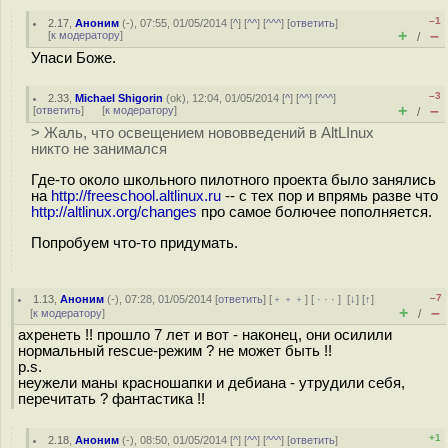
–1
2.17
,
Аноним
(
-
), 07:55, 01/05/2014 [
^
] [
^^
] [
^^^
] [
ответить
]
+
–
[
к модератору
]
/
Упаси Боже.
–3
2.33
,
Michael Shigorin
(
ok
), 12:04, 01/05/2014 [
^
] [
^^
] [
^^^
]
+
–
[
ответить
]
[
к модератору
]
/
> Жаль, что освещением нововведений в AltLInux
никто не занимался
Где-то около школьного пилотного проекта было занялись
на
http://freeschool.altlinux.ru
-- с тех пор и впрямь разве что
http://altlinux.org/changes
про самое болючее пополняется.
Попробуем что-то придумать.
–7
1.13
,
Аноним
(
-
), 07:28, 01/05/2014 [
ответить
] [
﹢﹢﹢
] [
· · ·
]
[
↓
] [
↑
]
+
–
[
к модератору
]
/
ахренеть !! прошло 7 лет и вот - наконец, они осилили
нормальный rescue-режим ? не может быть !!
p.s.
неужели маны красношапки и дебиана - утрудили себя,
перечитать ? фантастика !!
+1
2.18
,
Аноним
(
-
), 08:50, 01/05/2014 [
^
] [
^^
] [
^^^
] [
ответить
]