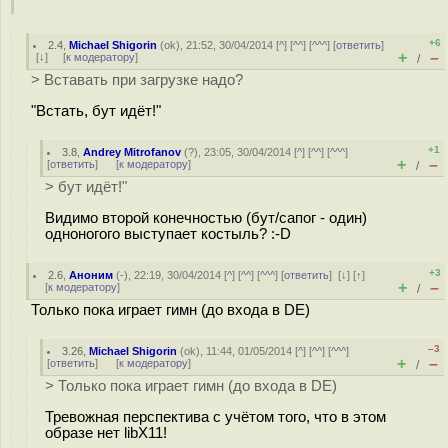
+6
2.4
,
Michael Shigorin
(
ok
), 21:52, 30/04/2014 [
^
] [
^^
] [
^^^
] [
ответить
]
+
–
[
↓
] [
к модератору
]
/
> Вставать при загрузке надо?
"Встать, бут идёт!"
+1
3.8
,
Andrey Mitrofanov
(
?
), 23:05, 30/04/2014 [
^
] [
^^
] [
^^^
]
+
–
[
ответить
]
[
к модератору
]
/
> бут идёт!"
Видимо второй конечностью (бут/сапог - один)
одноногого выступает костыль? :-D
+3
2.6
,
Аноним
(
-
), 22:19, 30/04/2014 [
^
] [
^^
] [
^^^
] [
ответить
]
[
↓
] [
↑
]
+
–
[
к модератору
]
/
Только пока играет гимн (до входа в DE)
–3
3.26
,
Michael Shigorin
(
ok
), 11:44, 01/05/2014 [
^
] [
^^
] [
^^^
]
+
–
[
ответить
]
[
к модератору
]
/
> Только пока играет гимн (до входа в DE)
Тревожная перспектива с учётом того, что в этом
образе нет libX11!