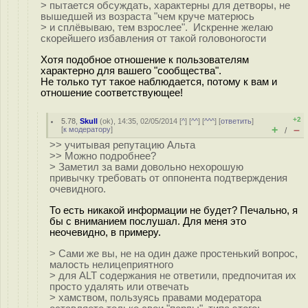
> пытается обсуждать, характерны для детворы, не
вышедшей из возраста "чем круче матерюсь
> и сплёвываю, тем взрослее". Искренне желаю
скорейшего избавления от такой головоногости
Хотя подобное отношение к пользователям
характерно для вашего "сообщества".
Не только тут такое наблюдается, потому к вам и
отношение соответствующее!
+2
5.78
,
Skull
(
ok
), 14:35, 02/05/2014 [
^
] [
^^
] [
^^^
] [
ответить
]
+
–
[
к модератору
]
/
>> учитывая репутацию Альта
>> Можно подробнее?
> Заметил за вами довольно нехорошую
привычку требовать от оппонента подтверждения
очевидного.
То есть никакой информации не будет? Печально, я
бы с вниманием послушал. Для меня это
неочевидно, в примеру.
> Сами же вы, не на один даже простенький вопрос,
малость нелицеприятного
> для ALT содержания не ответили, предпочитая их
просто удалять или отвечать
> хамством, пользуясь правами модератора