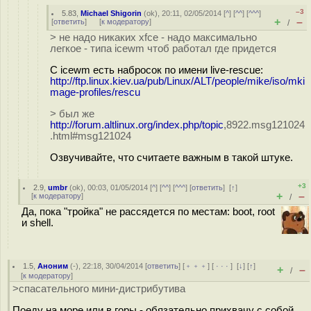
–3
5.83
,
Michael Shigorin
(
ok
), 20:11, 02/05/2014 [
^
] [
^^
] [
^^^
]
+
–
[
ответить
]
[
к модератору
]
/
> не надо никаких xfce - надо максимально
легкое - типа icewm чтоб работал где придется
С icewm есть набросок по имени live-rescue:
http://ftp.linux.kiev.ua/pub/Linux/ALT/people/mike/iso/mki
mage-profiles/rescu
> был же
http://forum.altlinux.org/index.php/topic
,8922.msg121024
.html#msg121024
Озвучивайте, что считаете важным в такой штуке.
+3
2.9
,
umbr
(
ok
), 00:03, 01/05/2014 [
^
] [
^^
] [
^^^
] [
ответить
]
[
↑
]
+
–
[
к модератору
]
/
Да, пока "тройка" не рассядется по местам: boot, root
и shell.
1.5
,
Аноним
(
-
), 22:18, 30/04/2014 [
ответить
] [
﹢﹢﹢
] [
· · ·
]
[
↓
] [
↑
]
+
–
/
[
к модератору
]
>спасательного мини-дистрибутива
Поеду на море или в горы - обязательно прихвачу с собой