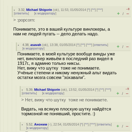
–8
3.32
,
Michael Shigorin
(
ok
), 11:53, 01/05/2014 [
^
] [
^^
] [
^^^
]
+
–
[
ответить
]
[
к модератору
]
/
> :popcorn:
Понимаете, это в вашей культуре винлокеры, а
нам не людей пугать -- дело делать надо.
4.38
,
asavah
(
ok
), 13:38, 01/05/2014 [
^
] [
^^
] [
^^^
] [
ответить
]
+
–
/
[
к модератору
]
Понимаете, в моей культуре вообще винды уже
нет, винлокер живьём в последний раз видел в
1917г., я админю только никсы.
Нет, вижу что шутку тоже не понимаете.
Учёные степени и никому ненужный альт видать
остатки мозга совсем "зохавали".
–9
5.39
,
Michael Shigorin
(
ok
), 13:52, 01/05/2014 [
^
] [
^^
] [
^^^
]
+
–
[
ответить
]
[
к модератору
]
/
> Нет, вижу что шутку тоже не понимаете.
Видать, на всякую плоскую шутку найдётся
тормозной не понявший, простите. :)
5.52
,
Аноним
(
-
), 22:54, 01/05/2014 [
^
] [
^^
] [
^^^
] [
ответить
]
+
–
/
[
к модератору
]