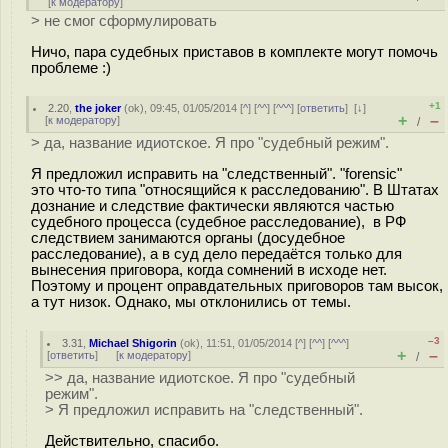
[
к модератору
]
> не смог сформулировать
Ничо, пара судебных приставов в комплекте могут помочь
проблеме :)
+1
2.20
,
the joker
(
ok
), 09:45, 01/05/2014 [
^
] [
^^
] [
^^^
] [
ответить
]
[
↓
]
+
–
[
к модератору
]
/
> да, название идиотское. Я про "судебный режим".
Я предложил исправить на "следственный". "forensic"
это что-то типа "относящийся к расследованию". В Штатах
дознание и следствие фактически являются частью
судебного процесса (судебное расследование), в РФ
следствием занимаются органы (досудебное
расследование), а в суд дело передаётся только для
вынесения приговора, когда сомнений в исходе нет.
Поэтому и процент оправдательных приговоров там высок,
а тут низок. Однако, мы отклонились от темы.
–3
3.31
,
Michael Shigorin
(
ok
), 11:51, 01/05/2014 [
^
] [
^^
] [
^^^
]
+
–
[
ответить
]
[
к модератору
]
/
>> да, название идиотское. Я про "судебный
режим".
> Я предложил исправить на "следственный".
Действительно, спасибо.