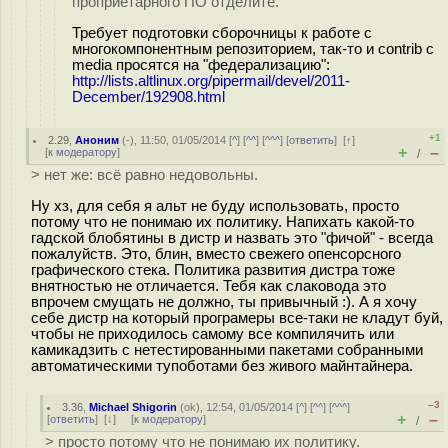
проприетарного ПО отделите.
Требует подготовки сборочницы к работе с
многокомпонентным репозиторием, так-то и contrib с
media просятся на "федерализацию":
http://lists.altlinux.org/pipermail/devel/2011-
December/192908.html
+1
2.29
,
Аноним
(
-
), 11:50, 01/05/2014 [
^
] [
^^
] [
^^^
] [
ответить
]
[
↑
]
+
–
[
к модератору
]
/
> нет же: всё равно недовольны.
Ну хз, для себя я альт не буду использовать, просто
потому что не понимаю их политику. Напихать какой-то
гадской блобятины в дистр и назвать это "фичой" - всегда
пожалуйств. Это, блин, вместо свежего опенсорсного
графического стека. Политика развития дистра тоже
внятностью не отличается. Тебя как слаковода это
впрочем смущать не должно, ты привычный :). А я хочу
себе дистр на который програмеры все-таки не кладут буй,
чтобы не приходилось самому все компилячить или
камикадзить с нетестированными пакетами собранными
автоматическими тyпoботами без живого майнтайнера.
–3
3.36
,
Michael Shigorin
(
ok
), 12:54, 01/05/2014 [
^
] [
^^
] [
^^^
]
+
–
[
ответить
]
[
↓
] [
к модератору
]
/
> просто потому что не понимаю их политику.