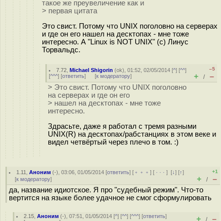
такое же преувеличение как и
> первая цитата
Это свист. Потому что UNIX поголовно на серверах
и где он его нашел на десктопах - мне тоже
интересно. А "Linux is NOT UNIX" (c) Линус
Торвальдс.
–5
7.72
,
Michael Shigorin
(
ok
), 01:52, 02/05/2014 [
^
] [
^^
]
+
–
[
^^^
] [
ответить
]
[
к модератору
]
/
> Это свист. Потому что UNIX поголовно
на серверах и где он его
> нашел на десктопах - мне тоже
интересно.
Здрасьте, даже я работал с тремя разными
UNIX(R) на десктопах/рабстанциях в этом веке и
видел четвёртый через плечо в том. :)
+1
1.11
,
Аноним
(
-
), 03:06, 01/05/2014 [
ответить
] [
﹢﹢﹢
] [
· · ·
]
[
↓
] [
↑
]
+
–
[
к модератору
]
/
да, название идиотское. Я про "судебный режим". Что-то
вертится на языке более удачное не смог сформулировать
2.15
,
Аноним
(
-
), 07:51, 01/05/2014 [
^
] [
^^
] [
^^^
] [
ответить
]
+
–
/