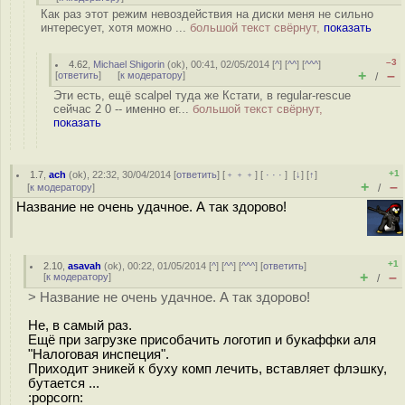
Как раз этот режим невоздействия на диски меня не сильно
интересует, хотя можно ...
большой текст свёрнут,
показать
–3
4.62
,
Michael Shigorin
(
ok
), 00:41, 02/05/2014 [
^
] [
^^
] [
^^^
]
+
–
[
ответить
]
[
к модератору
]
/
Эти есть, ещё scalpel туда же Кстати, в regular-rescue
сейчас 2 0 -- именно ег...
большой текст свёрнут,
показать
+1
1.7
,
ach
(
ok
), 22:32, 30/04/2014 [
ответить
] [
﹢﹢﹢
] [
· · ·
]
[
↓
] [
↑
]
+
–
[
к модератору
]
/
Название не очень удачное. А так здорово!
+1
2.10
,
asavah
(
ok
), 00:22, 01/05/2014 [
^
] [
^^
] [
^^^
] [
ответить
]
+
–
[
к модератору
]
/
> Название не очень удачное. А так здорово!
Не, в самый раз.
Ещё при загрузке присобачить логотип и букаффки аля
"Налоговая инспеция".
Приходит эникей к буху комп лечить, вставляет флэшку,
бутается ...
:popcorn: