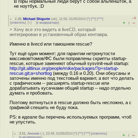
В горы нормальные люди берут с собой альпеншток, а
не ноутбук. :D
–3
2.28
,
Michael Shigorin
(
ok
), 11:50, 01/05/2014 [
^
] [
^^
] [
^^^
]
+
–
[
ответить
]
[
↑
] [
к модератору
]
/
> Хочу все это видеть в liveCD, который
интегрирован в установочный образ кентавра.
Именно в livecd или тамошнем rescue?
Тут ещё один момент: для гарантии нетронутости
массивов/томов/ФС были поправлены скрипты startup-
rescue, которые заменяют обычный sysvinit-ный startup:
http://git.altlinux.org/people/mike/packages/?p=startup-
rescue.git;a=shortlog
(между 0.16 и 0.20). Они обкусаны и
заточены именно под текстовый вариант, а вот что делать
с графическим -- расширять startup-rescue или
дорабатывать кусачками общий startup -- надо отдельно
думать и пробовать.
Поэтому воткнуться в rescue должно быть несложно, а с
графикой спешить не буду пока.
PS: в идеале бы перечень используемых программ, чтоб
не упустить.
3.51
,
Аноним
(
-
), 22:49, 01/05/2014 [
^
] [
^^
] [
^^^
] [
ответить
]
+
–
/
[
к модератору
]