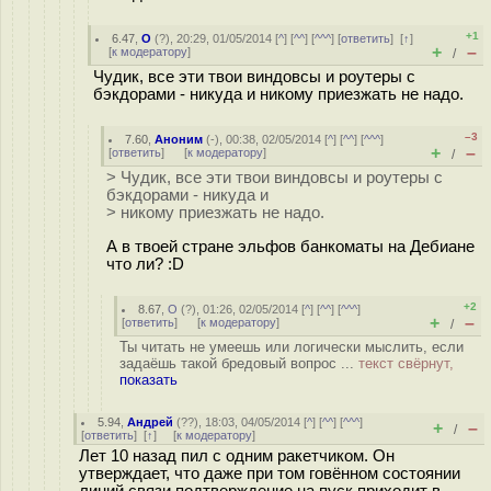
+1
6.47
,
O
(
?
), 20:29, 01/05/2014 [
^
] [
^^
] [
^^^
] [
ответить
]
[
↑
]
+
–
[
к модератору
]
/
Чудик, все эти твои виндовсы и роутеры с
бэкдорами - никуда и никому приезжать не надо.
–3
7.60
,
Аноним
(
-
), 00:38, 02/05/2014 [
^
] [
^^
] [
^^^
]
+
–
[
ответить
]
[
к модератору
]
/
> Чудик, все эти твои виндовсы и роутеры с
бэкдорами - никуда и
> никому приезжать не надо.
А в твоей стране эльфов банкоматы на Дебиане
что ли? :D
+2
8.67
,
O
(
?
), 01:26, 02/05/2014 [
^
] [
^^
] [
^^^
]
+
–
[
ответить
]
[
к модератору
]
/
Ты читать не умеешь или логически мыслить, если
задаёшь такой бредовый вопрос ...
текст свёрнут,
показать
5.94
,
Андрей
(
??
), 18:03, 04/05/2014 [
^
] [
^^
] [
^^^
]
+
–
/
[
ответить
]
[
↑
] [
к модератору
]
Лет 10 назад пил с одним ракетчиком. Он
утверждает, что даже при том говённом состоянии