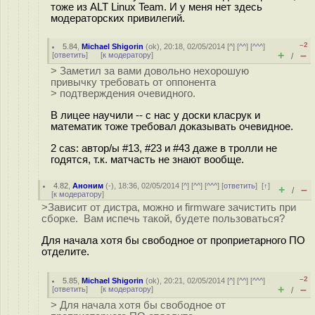
тоже из ALT Linux Team. И у меня нет здесь
модераторских привилегий.
–2
5.84
,
Michael Shigorin
(
ok
), 20:18, 02/05/2014 [
^
] [
^^
] [
^^^
]
+
–
[
ответить
]
[
к модератору
]
/
> Заметил за вами довольно нехорошую
привычку требовать от оппонента
> подтверждения очевидного.
В лицее научили -- с нас у доски класрук и
математик тоже требовал доказывать очевидное.
2 cas: автор/ы #13, #23 и #43 даже в тролли не
годятся, т.к. матчасть не знают вообще.
4.82
,
Аноним
(
-
), 18:36, 02/05/2014 [
^
] [
^^
] [
^^^
] [
ответить
]
[
↑
]
+
–
/
[
к модератору
]
>Зависит от дистра, можно и firmware зачистить при
сборке. Вам испечь такой, будете пользоваться?
Для начала хотя бы свободное от проприетарного ПО
отделите.
–2
5.85
,
Michael Shigorin
(
ok
), 20:21, 02/05/2014 [
^
] [
^^
] [
^^^
]
+
–
[
ответить
]
[
к модератору
]
/
> Для начала хотя бы свободное от