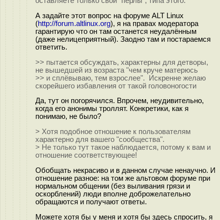
оставляете только свои "перлы", типа этого:
А задайте этот вопрос на форуме ALT Linux
(
http://forum.altlinux.org
), я на правах модератора
гарантирую что он там останется неудалённым
(даже нелицеприятный). Заодно там и постараемся
ответить.
>> пытается обсуждать, характерны для детворы,
не вышедшей из возраста "чем круче матерюсь
>> и сплёвываю, тем взрослее". Искренне желаю
скорейшего избавления от такой головоногости
Да, тут он погорячился. Впрочем, неудивительно,
когда его анонимы троллят. Конкретики, как я
понимаю, не было?
> Хотя подобное отношение к пользователям
характерно для вашего "сообщества".
> Не только тут такое наблюдается, потому к вам и
отношение соответствующее!
Обобщать некрасиво и в данном случае ненаучно. И
отношение разное: на том же альтовом форуме при
нормальном общении (без выливания грязи и
оскорблений) люди вполне доброжелательно
обращаются и получают ответы.
Можете хотя бы у меня и хотя бы здесь спросить, я