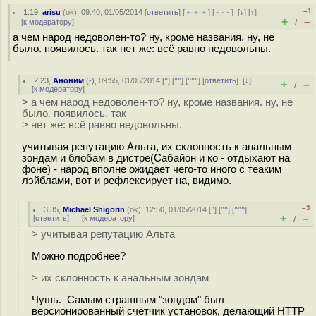
–1
1.19
,
arisu
(
ok
), 09:40, 01/05/2014 [
ответить
] [
﹢﹢﹢
] [
· · ·
]
[
↓
] [
↑
]
+
–
[
к модератору
]
/
а чем народ недоволен-то? ну, кроме названия. ну, не
было. появилось. так нет же: всё равно недовольны.
2.23
,
Аноним
(
-
), 09:55, 01/05/2014 [
^
] [
^^
] [
^^^
] [
ответить
]
[
↓
]
+
–
/
[
к модератору
]
> а чем народ недоволен-то? ну, кроме названия. ну, не
было. появилось. так
> нет же: всё равно недовольны.
учитывая репутацию Альта, их склонность к анальным
зондам и блобам в дистре(Сабайон и ко - отдыхают на
фоне) - народ вполне ожидает чего-то иного с теаким
лэйблами, вот и рефлексирует на, видимо.
–3
3.35
,
Michael Shigorin
(
ok
), 12:50, 01/05/2014 [
^
] [
^^
] [
^^^
]
+
–
[
ответить
]
[
к модератору
]
/
> учитывая репутацию Альта
Можно подробнее?
> их склонность к анальным зондам
Чушь. Самым страшным "зондом" был
версионированный счётчик установок, делающий HTTP