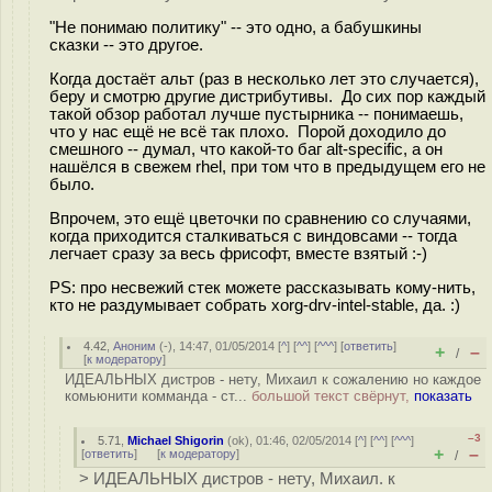
"Не понимаю политику" -- это одно, а бабушкины
сказки -- это другое.
Когда достаёт альт (раз в несколько лет это случается),
беру и смотрю другие дистрибутивы. До сих пор каждый
такой обзор работал лучше пустырника -- понимаешь,
что у нас ещё не всё так плохо. Порой доходило до
смешного -- думал, что какой-то баг alt-specific, а он
нашёлся в свежем rhel, при том что в предыдущем его не
было.
Впрочем, это ещё цветочки по сравнению со случаями,
когда приходится сталкиваться с виндовсами -- тогда
легчает сразу за весь фрисофт, вместе взятый :-)
PS: про несвежий стек можете рассказывать кому-нить,
кто не раздумывает собрать xorg-drv-intel-stable, да. :)
4.42
,
Аноним
(
-
), 14:47, 01/05/2014 [
^
] [
^^
] [
^^^
] [
ответить
]
+
–
/
[
к модератору
]
ИДЕАЛЬНЫХ дистров - нету, Михаил к сожалению но каждое
комьюнити комманда - ст...
большой текст свёрнут,
показать
–3
5.71
,
Michael Shigorin
(
ok
), 01:46, 02/05/2014 [
^
] [
^^
] [
^^^
]
+
–
[
ответить
]
[
к модератору
]
/
> ИДЕАЛЬНЫХ дистров - нету, Михаил. к