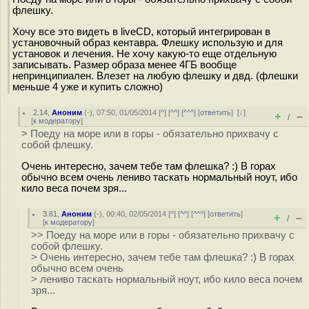
флешку.
Хочу все это видеть в liveCD, который интегрирован в
установочный образ кентавра. Флешку использую и для
установок и лечения. Не хочу какую-то еще отдельную
записывать. Размер образа менее 4ГБ вообще
непринципиален. Влезет на любую флешку и двд. (флешки
меньше 4 уже и купить сложно)
2.14
,
Аноним
(
-
), 07:50, 01/05/2014 [
^
] [
^^
] [
^^^
] [
ответить
]
[
↓
]
+
–
/
[
к модератору
]
> Поеду на море или в горы - обязательно прихвачу с
собой флешку.
Очень интересно, зачем тебе там флешка? :) В горах
обычно всем очень лениво таскать нормальный ноут, ибо
кило веса почем зря...
3.61
,
Аноним
(
-
), 00:40, 02/05/2014 [
^
] [
^^
] [
^^^
] [
ответить
]
+
–
/
[
к модератору
]
>> Поеду на море или в горы - обязательно прихвачу с
собой флешку.
> Очень интересно, зачем тебе там флешка? :) В горах
обычно всем очень
> лениво таскать нормальный ноут, ибо кило веса почем
зря...