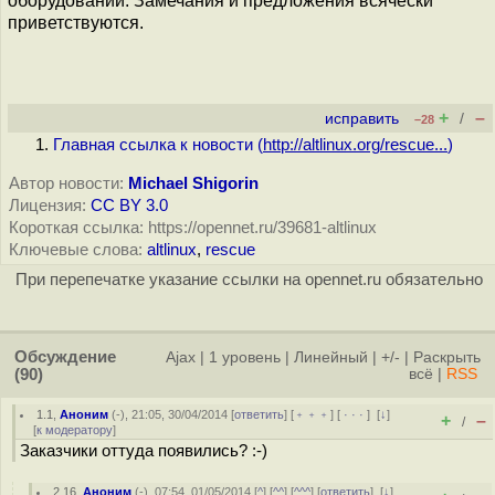
оборудовании. Замечания и предложения всячески
приветствуются.
+
–
исправить
/
–28
Главная ссылка к новости (
http://altlinux.org/rescue...
)
Автор новости:
Michael Shigorin
Лицензия:
CC BY 3.0
Короткая ссылка: https://opennet.ru/39681-altlinux
Ключевые слова:
altlinux
,
rescue
При перепечатке указание ссылки на opennet.ru обязательно
Обсуждение
Ajax
|
1 уровень
|
Линейный
|
+/-
|
Раскрыть
(90)
всё
|
RSS
1.1
,
Аноним
(
-
), 21:05, 30/04/2014 [
ответить
] [
﹢﹢﹢
] [
· · ·
]
[
↓
]
+
–
/
[
к модератору
]
Заказчики оттуда появились? :-)
2.16
,
Аноним
(
-
), 07:54, 01/05/2014 [
^
] [
^^
] [
^^^
] [
ответить
]
[
↓
]