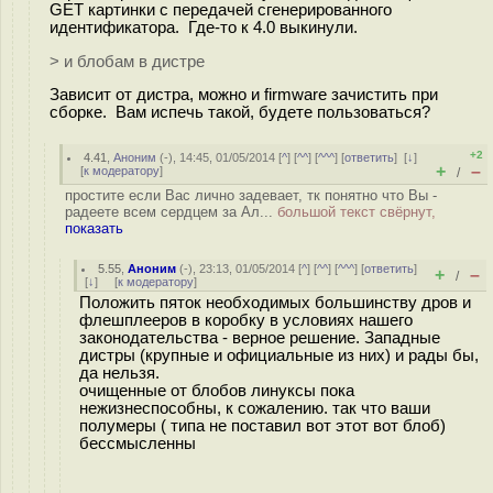
GET картинки с передачей сгенерированного
идентификатора. Где-то к 4.0 выкинули.
> и блобам в дистре
Зависит от дистра, можно и firmware зачистить при
сборке. Вам испечь такой, будете пользоваться?
+2
4.41
,
Аноним
(
-
), 14:45, 01/05/2014 [
^
] [
^^
] [
^^^
] [
ответить
]
[
↓
]
+
–
[
к модератору
]
/
простите если Вас лично задевает, тк понятно что Вы -
радеете всем сердцем за Ал...
большой текст свёрнут,
показать
5.55
,
Аноним
(
-
), 23:13, 01/05/2014 [
^
] [
^^
] [
^^^
] [
ответить
]
+
–
/
[
↓
] [
к модератору
]
Положить пяток необходимых большинству дров и
флешплееров в коробку в условиях нашего
законодательства - верное решение. Западные
дистры (крупные и официальные из них) и рады бы,
да нельзя.
очищенные от блобов линуксы пока
нежизнеспособны, к сожалению. так что ваши
полумеры ( типа не поставил вот этот вот блоб)
бессмысленны