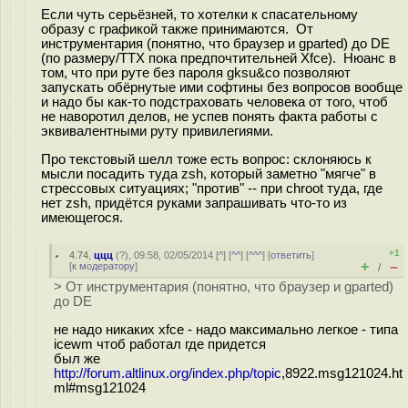
Если чуть серьёзней, то хотелки к спасательному
образу с графикой также принимаются. От
инструментария (понятно, что браузер и gparted) до DE
(по размеру/ТТХ пока предпочтительней Xfce). Нюанс в
том, что при руте без пароля gksu&co позволяют
запускать обёрнутые ими софтины без вопросов вообще
и надо бы как-то подстраховать человека от того, чтоб
не наворотил делов, не успев понять факта работы с
эквивалентными руту привилегиями.
Про текстовый шелл тоже есть вопрос: склоняюсь к
мысли посадить туда zsh, который заметно "мягче" в
стрессовых ситуациях; "против" -- при chroot туда, где
нет zsh, придётся руками запрашивать что-то из
имеющегося.
+1
4.74
,
ццц
(
?
), 09:58, 02/05/2014 [
^
] [
^^
] [
^^^
] [
ответить
]
+
–
[
к модератору
]
/
> От инструментария (понятно, что браузер и gparted)
до DE
не надо никаких xfce - надо максимально легкое - типа
icewm чтоб работал где придется
был же
http://forum.altlinux.org/index.php/topic
,8922.msg121024.ht
ml#msg121024