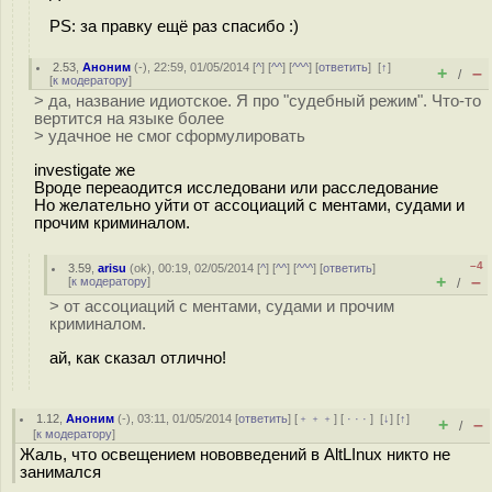
PS: за правку ещё раз спасибо :)
2.53
,
Аноним
(
-
), 22:59, 01/05/2014 [
^
] [
^^
] [
^^^
] [
ответить
]
[
↑
]
+
–
/
[
к модератору
]
> да, название идиотское. Я про "судебный режим". Что-то
вертится на языке более
> удачное не смог сформулировать
investigate же
Вроде переаодится исследовани или расследование
Но желательно уйти от ассоциаций с ментами, судами и
прочим криминалом.
–4
3.59
,
arisu
(
ok
), 00:19, 02/05/2014 [
^
] [
^^
] [
^^^
] [
ответить
]
+
–
[
к модератору
]
/
> от ассоциаций с ментами, судами и прочим
криминалом.
ай, как сказал отлично!
1.12
,
Аноним
(
-
), 03:11, 01/05/2014 [
ответить
] [
﹢﹢﹢
] [
· · ·
]
[
↓
] [
↑
]
+
–
/
[
к модератору
]
Жаль, что освещением нововведений в AltLInux никто не
занимался