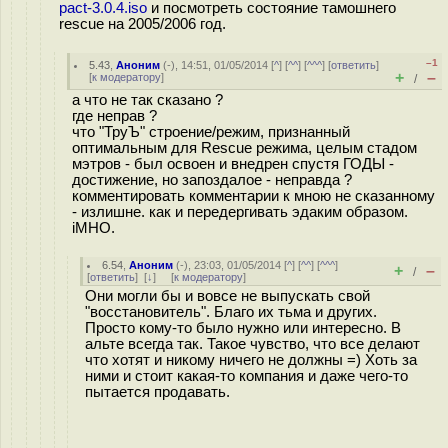
pact-3.0.4.iso
и посмотреть состояние тамошнего
rescue на 2005/2006 год.
–1
5.43
,
Аноним
(
-
), 14:51, 01/05/2014 [
^
] [
^^
] [
^^^
] [
ответить
]
+
–
[
к модератору
]
/
а что не так сказано ?
где неправ ?
что "ТруЪ" строение/режим, признанный
оптимальным для Rescue режима, целым стадом
мэтров - был освоен и внедрен спустя ГОДЫ -
достижение, но запоздалое - неправда ?
комментировать комментарии к мною не сказанному
- излишне. как и передергивать эдаким образом.
iMHO.
6.54
,
Аноним
(
-
), 23:03, 01/05/2014 [
^
] [
^^
] [
^^^
]
+
–
/
[
ответить
]
[
↓
] [
к модератору
]
Они могли бы и вовсе не выпускать свой
"восстановитель". Благо их тьма и других.
Просто кому-то было нужно или интересно. В
альте всегда так. Такое чувство, что все делают
что хотят и никому ничего не должны =) Хоть за
ними и стоит какая-то компания и даже чего-то
пытается продавать.