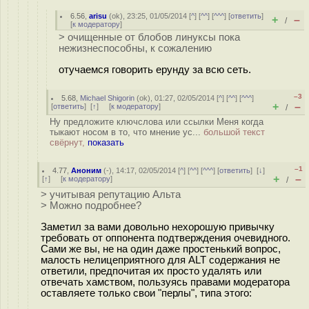
6.56
,
arisu
(
ok
), 23:25, 01/05/2014 [
^
] [
^^
] [
^^^
] [
ответить
]
+
–
/
[
к модератору
]
> очищенные от блобов линуксы пока
нежизнеспособны, к сожалению
отучаемся говорить ерунду за всю сеть.
–3
5.68
,
Michael Shigorin
(
ok
), 01:27, 02/05/2014 [
^
] [
^^
] [
^^^
]
+
–
[
ответить
]
[
↑
] [
к модератору
]
/
Ну предложите ключслова или ссылки Меня когда
тыкают носом в то, что мнение ус...
большой текст
свёрнут,
показать
–1
4.77
,
Аноним
(
-
), 14:17, 02/05/2014 [
^
] [
^^
] [
^^^
] [
ответить
]
[
↓
]
+
–
[
↑
] [
к модератору
]
/
> учитывая репутацию Альта
> Можно подробнее?
Заметил за вами довольно нехорошую привычку
требовать от оппонента подтверждения очевидного.
Сами же вы, не на один даже простенький вопрос,
малость нелицеприятного для ALT содержания не
ответили, предпочитая их просто удалять или
отвечать хамством, пользуясь правами модератора
оставляете только свои "перлы", типа этого: