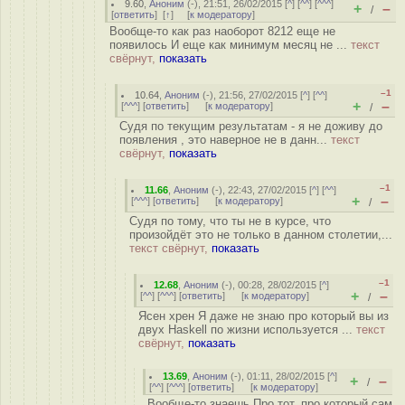
9.60
,
Аноним
(
-
), 21:51, 26/02/2015 [
^
] [
^^
] [
^^^
]
+
–
/
[
ответить
]
[
↑
] [
к модератору
]
Вообще-то как раз наоборот 8212 еще не
появилось И еще как минимум месяц не ...
текст
свёрнут,
показать
–1
10.64
,
Аноним
(
-
), 21:56, 27/02/2015 [
^
] [
^^
]
+
–
[
^^^
] [
ответить
]
[
к модератору
]
/
Судя по текущим результатам - я не доживу до
появления , это наверное не в данн...
текст
свёрнут,
показать
–1
11.66
,
Аноним
(
-
), 22:43, 27/02/2015 [
^
] [
^^
]
+
–
[
^^^
] [
ответить
]
[
к модератору
]
/
Судя по тому, что ты не в курсе, что
произойдёт это не только в данном столетии,...
текст свёрнут,
показать
–1
12.68
,
Аноним
(
-
), 00:28, 28/02/2015 [
^
]
+
–
[
^^
] [
^^^
] [
ответить
]
[
к модератору
]
/
Ясен хрен Я даже не знаю про который вы из
двух Haskell по жизни используется ...
текст
свёрнут,
показать
13.69
,
Аноним
(
-
), 01:11, 28/02/2015 [
^
]
+
–
/
[
^^
] [
^^^
] [
ответить
]
[
к модератору
]
Вообще-то знаешь Про тот, про который сам