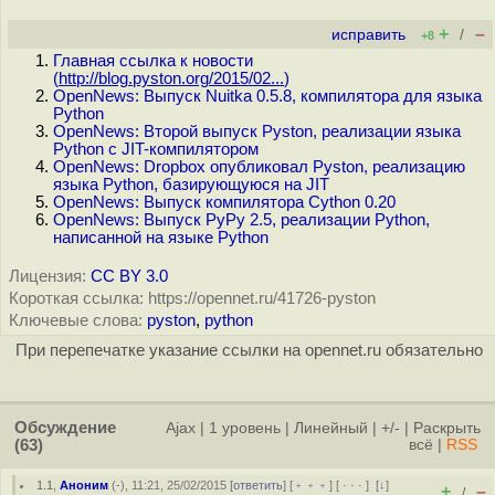
+
–
исправить
/
+8
Главная ссылка к новости
(
http://blog.pyston.org/2015/02...
)
OpenNews: Выпуск Nuitka 0.5.8, компилятора для языка
Python
OpenNews: Второй выпуск Pyston, реализации языка
Python с JIT-компилятором
OpenNews: Dropbox опубликовал Pyston, реализацию
языка Python, базирующуюся на JIT
OpenNews: Выпуск компилятора Cython 0.20
OpenNews: Выпуск PyPy 2.5, реализации Python,
написанной на языке Python
Лицензия:
CC BY 3.0
Короткая ссылка: https://opennet.ru/41726-pyston
Ключевые слова:
pyston
,
python
При перепечатке указание ссылки на opennet.ru обязательно
Обсуждение
Ajax
|
1 уровень
|
Линейный
|
+/-
|
Раскрыть
(63)
всё
|
RSS
1.1
,
Аноним
(
-
), 11:21, 25/02/2015 [
ответить
] [
﹢﹢﹢
] [
· · ·
]
[
↓
]
+
–
/