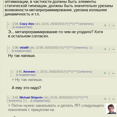
оптимизации, в частности должны быть элементы
статической типизации, должны быть значительно урезаны
возможности метапрограммирования, урезана излишняя
динамичность и т.п.
2.34
,
Crazy Alex
(
ok
), 22:01, 25/02/2015 [
^
] [
^^
] [
^^^
] [
ответить
]
+
–
/
[
к модератору
]
Э... метапрограммирование-то чем не угодило? Хотя
в остальном согласен.
2.36
,
vitia69
(
ok
), 22:58, 25/02/2015 [
^
] [
^^
] [
^^^
] [
ответить
]
[
↓
]
+
–
/
[
к модератору
]
Ну так напиши.
3.40
,
Аноним
(
-
), 23:15, 25/02/2015 [
^
] [
^^
] [
^^^
] [
ответить
]
+
–
/
[
к модератору
]
> Ну так напиши.
А ему это надо?
2.41
,
Michael Shigorin
(
ok
), 23:26, 25/02/2015 [
^
] [
^^
] [
^^^
]
+
–
/
[
ответить
]
[
↑
] [
к модератору
]
> Питон нужно закапывать и делать ЯП следующего
поколения с прицелом на