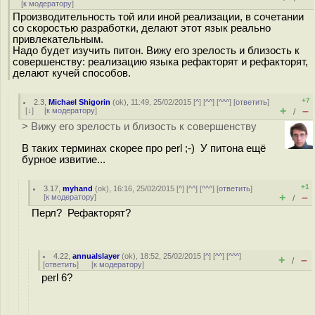
[
к модератору
]
Производительность той или иной реализации, в сочетании
со скоростью разработки, делают этот язык реально
привлекательным.
Надо будет изучить питон. Вижу его зрелость и близость к
совершенству: реализацию языка рефакторят и рефакторят,
делают кучей способов.
+7
2.3
,
Michael Shigorin
(
ok
), 11:49, 25/02/2015 [
^
] [
^^
] [
^^^
] [
ответить
]
+
–
[
↓
] [
к модератору
]
/
> Вижу его зрелость и близость к совершенству
В таких терминах скорее про perl ;-) У питона ещё
бурное извитие...
+1
3.17
,
myhand
(
ok
), 16:16, 25/02/2015 [
^
] [
^^
] [
^^^
] [
ответить
]
+
–
[
к модератору
]
/
Перл? Рефакторят?
4.22
,
annualslayer
(
ok
), 18:52, 25/02/2015 [
^
] [
^^
] [
^^^
]
+
–
/
[
ответить
]
[
к модератору
]
perl 6?