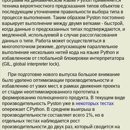
программ на динамическом языке Python применяется
техника вероятностного предсказания типов объектов с
последующим уточнением правильности выбора типа в
процессе выполнения. Таким образом Pyston постоянно
варьирует выполнение между двумя ветками - быстрой,
когда данные о предсказанных типах подтверждаются, и
медленной, используемой в случае рассогласования
данных о типе. Работа может осуществляться в
многопоточном режиме, допускающем параллельное
выполнение нескольких нитей кода на языке Python и
избавленном от глобальной блокировки интерпретатора
(GIL, global interpreter lock).
При подготовке нового выпуска большое внимание
было уделено оптимизиации производительности и
избавлению от узких мест, в рамках движения проекта
от стадии неоптимизированного прототипа к
формированию полноценного продукта. В текущем виде
производительность Pyston уже в
некоторых тестах
опережает CPython. В среднем выигрыш в
производительности составляет всего 1%, но в
отдельных тестах наблюдается рост
производительности до двух раз, который сводится на