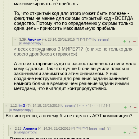
максимизировать её прибыль.
То, что открытый код для этого может быть полезен -
факт, тем не менее для фирмы открытый код - ВСЕГДА
средство. Потому что по определению у фирмы только
одна цель - приносить максимальную прибыль.
3.39
,
Аноним
(
-
), 23:14, 25/02/2015 [
^
] [
^^
] [
^^^
] [
ответить
]
+
–
/
[
к модератору
]
> всех сотрудников В МИРЕ??? (они же не только для
своего дропбокса стараются)
А это их старание судя по распостраненности пипи мало
кому сдалось. Так что лучше б они выучили плюсы и
заканчивали заниматься этим онанизмом. У них
создание инструмента для решения задачи занимает
намного больше времени чем решение задачи иными
методами, что выглядит контрпродуктивно.
1.12
,
ImG
(
?
), 14:18, 25/02/2015 [
ответить
] [
﹢﹢﹢
] [
· · ·
]
[
↓
] [
↑
]
+
–
/
[
к модератору
]
Вот интересно, а почему бы не сделать AOT компиляцию?
+1
2.13
,
Аноним
(
-
), 14:34, 25/02/2015 [
^
] [
^^
] [
^^^
] [
ответить
]
[
↓
]
+
–
[
к модератору
]
/