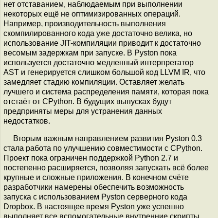
нет отставанием, наблюдаемым при выполнении
некоторых ещё не оптимизированных операций.
Например, производительность выполнения
скомпилированного кода уже достаточно велика, но
использование JIT-компиляции приводит к достаточно
весомым задержкам при запуске. В Pyston пока
используется достаточно медленный интерпретатор
AST и генерируется слишком большой код LLVM IR, что
замедляет стадию компиляции. Оставляет желать
лучшего и система распределения памяти, которая пока
отстаёт от CPython. В будущих выпусках будут
предприняты меры для устранения данных
недостатков.
Вторым важным направлением развития Pyston 0.3
стала работа по улучшению совместимости с CPython.
Проект пока ограничен поддержкой Python 2.7 и
постепенно расширяется, позволяя запускать всё более
крупные и сложные приложения. В конечном счёте
разработчики намерены обеспечить возможность
запуска с использованием Pyston серверного кода
Dropbox. В настоящее время Pyston уже успешно
выполняет все вспомогательные внутренние скрипты,