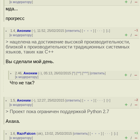
+
–
[
к модератору
]
/
мда...
прогресс
–1
1.4
,
Аноним
(
-
), 11:52, 25/02/2015 [
ответить
] [
﹢﹢﹢
] [
· · ·
]
[
↓
]
+
–
[
к модератору
]
/
> нацелена на достижение высокой производительности,
близкой к производительности традиционных системных
языков, таких как C++
Вы сделали мой день.
2.46
,
Аноним
(
-
), 05:13, 26/02/2015 [
^
] [
^^
] [
^^^
] [
ответить
]
+
–
/
[
к модератору
]
Что не так?
–2
1.5
,
Аноним
(
-
), 12:27, 25/02/2015 [
ответить
] [
﹢﹢﹢
] [
· · ·
]
[
↑
]
+
–
[
к модератору
]
/
> Проект пока ограничен поддержкой Python 2.7
Ахаха.
+1
1.6
,
RazrFalcon
(
ok
), 13:02, 25/02/2015 [
ответить
] [
﹢﹢﹢
] [
· · ·
]
[
↓
]
+
–
[
к модератору
]
/