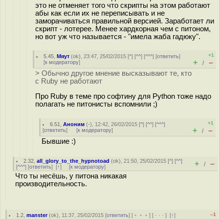
это не отменяет того что скрипты на этом работают
абы как если их не переписывать и не
заморачиваться правильной версией. Заработает ли
скрипт - лотерее. Менее хардкорная чем с питоном,
но вот уж что называется - "имела жаба гадюку".
+1
5.45
,
Мяут
(
ok
), 23:47, 25/02/2015 [
^
] [
^^
] [
^^^
] [
ответить
]
+
–
[
к модератору
]
/
> Обычно другое мнение высказывают те, кто
с Ruby не работают
Про Ruby в теме про софтину для Python тоже надо
полагать не питонисты вспомнили ;)
+1
6.51
,
Аноним
(
-
), 12:42, 26/02/2015 [
^
] [
^^
] [
^^^
]
+
–
[
ответить
]
[
к модератору
]
/
Бывшие :)
2.32
,
all_glory_to_the_hypnotoad
(
ok
), 21:50, 25/02/2015 [
^
] [
^^
]
+
–
/
[
^^^
] [
ответить
]
[
↑
] [
к модератору
]
Что ты несёшь, у питона никакая
производительность.
–1
1.2
,
manster
(
ok
), 11:37, 25/02/2015 [
ответить
] [
﹢﹢﹢
] [
· · ·
]
[
↑
]