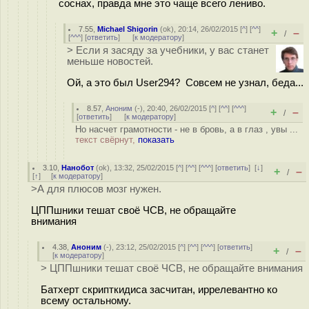
соснах, правда мне это чаще всего лениво.
7.55
,
Michael Shigorin
(
ok
), 20:14, 26/02/2015 [
^
] [
^^
]
+
–
/
[
^^^
] [
ответить
]
[
к модератору
]
> Если я засяду за учебники, у вас станет
меньше новостей.
Ой, а это был User294? Совсем не узнал, беда...
8.57
,
Аноним
(
-
), 20:40, 26/02/2015 [
^
] [
^^
] [
^^^
]
+
–
/
[
ответить
]
[
к модератору
]
Но насчет грамотности - не в бровь, а в глаз , увы ...
текст свёрнут,
показать
3.10
,
Нанобот
(
ok
), 13:32, 25/02/2015 [
^
] [
^^
] [
^^^
] [
ответить
]
[
↓
]
+
–
/
[
↑
] [
к модератору
]
>А для плюсов мозг нужен.
ЦППшники тешат своё ЧСВ, не обращайте
внимания
4.38
,
Аноним
(
-
), 23:12, 25/02/2015 [
^
] [
^^
] [
^^^
] [
ответить
]
+
–
/
[
к модератору
]
> ЦППшники тешат своё ЧСВ, не обращайте внимания
Батхерт скрипткидиса засчитан, иррелевантно ко
всему остальному.