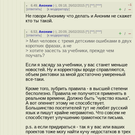
–1
6.49
,
Аноним
(
-
), 09:18, 26/02/2015 [
^
] [
^^
] [
^^^
]
+
–
[
ответить
]
[
к модератору
]
/
Не говори Анониму что делать и Аноним не скажет
кто ты такой.
6.53
,
Аноним
(
-
), 20:09, 26/02/2015 [
^
] [
^^
] [
^^^
]
+
–
/
[
ответить
]
[
к модератору
]
> Мил человек с тремя детскими ошибками в двух
коротких фразах, а не
> хотите засесть за учебники, прежде чем
поучать?
Если я засяду за учебники, у вас станет меньше
новостей. Ну и корректоры вроде справляются,
объем рихтовки за мной достаточно умеренный
все-таки.
Кроме того, зубрить правила - в высшей степени
бесполезно. Правила не получится применять в
реальном времени. Должно быть "чувство языка".
А вот опеннет этому не способствует.
Большинство посетителей тут не любят русский
язык и пишут крайне неграмотно. Что совсем не
способствует улучшению грамотности письма.
p.s. а если придираться - так я у вас или ваших
проектов тоже могу найти кучу недостатков в трех