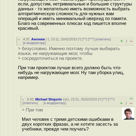
если, допустим, нетривиальные и большие структуры
данных - то желательно иметь возможность выбрать
алгоритмическую сложность для нужных вам
операций и иметь минимальный оверхед по памяти.
Благо на современных плюсах код пишется вполне
красивый.
4.37
,
Аноним
(
-
), 23:11, 25/02/2015 [
^
] [
^^
] [
^^^
] [
ответить
]
+
–
/
[
к модератору
]
> безусловно. Именно поэтому лучше выбирать
языки, не нагружающие мозг, чтобы
> сосредоточиться на проекте.
При том проектом лучше всего должно быть что-
нибудь не нагружающее мозг. Ну там уборка улиц,
например.
+1
5.43
,
Michael Shigorin
(
ok
), 23:31, 25/02/2015 [
^
] [
^^
] [
^^^
]
+
–
[
ответить
]
[
к модератору
]
/
> При том
Мил человек с тремя детскими ошибками в
двух коротких фразах, а не хотите засесть за
учебники, прежде чем поучать?