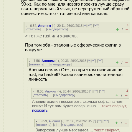
90-х). Как по мне, для нового проекта лучше сразу
взять нормальный язык, не перегруженный обратной
совместимостью - тот же rust или хачкель.
–1
6.54
,
Аноним
(
-
), 20:11, 26/02/2015 [
^
] [
^^
] [
^^^
]
+
–
[
ответить
]
[
к модератору
]
/
> тот же rust или хачкель.
При том оба - эталонные сферические фигни в
вакууме.
7.56
,
Аноним
(
-
), 20:33, 26/02/2015 [
^
] [
^^
] [
^^^
]
+
–
/
[
ответить
]
[
к модератору
]
Аноним осилил С++, но при этом ниасилил ни
rust, ни haskell? Какая взаимоисключительная
личность.
–2
8.58
,
Аноним
(
-
), 20:44, 26/02/2015 [
^
] [
^^
] [
^^^
]
+
–
[
ответить
]
[
к модератору
]
/
Аноним осилил посмотреть сколько софта на чем
пишут И тут вам будет совершенно ...
текст свёрнут,
показать
9.59
,
Аноним
(
-
), 21:06, 26/02/2015 [
^
] [
^^
] [
^^^
]
+
–
/
[
ответить
]
[
↓
] [
к модератору
]
Запорожец лучше мерседеса ...
текст свёрнут,