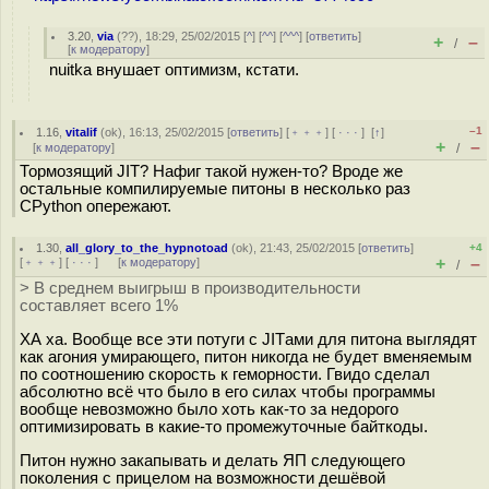
3.20
,
via
(
??
), 18:29, 25/02/2015 [
^
] [
^^
] [
^^^
] [
ответить
]
+
–
/
[
к модератору
]
nuitka внушает оптимизм, кстати.
–1
1.16
,
vitalif
(
ok
), 16:13, 25/02/2015 [
ответить
] [
﹢﹢﹢
] [
· · ·
]
[
↑
]
+
–
[
к модератору
]
/
Тормозящий JIT? Нафиг такой нужен-то? Вроде же
остальные компилируемые питоны в несколько раз
CPython опережают.
1.30
,
all_glory_to_the_hypnotoad
(
ok
), 21:43, 25/02/2015 [
ответить
]
+4
+
–
[
﹢﹢﹢
] [
· · ·
]
[
к модератору
]
/
> В среднем выигрыш в производительности
составляет всего 1%
ХА ха. Вообще все эти потуги с JITами для питона выглядят
как агония умирающего, питон никогда не будет вменяемым
по соотношению скорость к геморности. Гвидо сделал
абсолютно всё что было в его силах чтобы программы
вообще невозможно было хоть как-то за недорого
оптимизировать в какие-то промежуточные байткоды.
Питон нужно закапывать и делать ЯП следующего
поколения с прицелом на возможности дешёвой