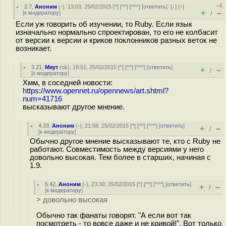
–1
2.7
,
Аноним
(
-
), 13:03, 25/02/2015 [
^
] [
^^
] [
^^^
] [
ответить
]
[
↓
] [
↑
]
+
–
[
к модератору
]
/
Если уж говорить об изучении, то Ruby. Если язык
изначально нормально спроектирован, то его не колбасит
от версии к версии и криков поклонников разных веток не
возникает.
3.21
,
Мяут
(
ok
), 18:51, 25/02/2015 [
^
] [
^^
] [
^^^
] [
ответить
]
+
–
/
[
к модератору
]
Хмм, в соседней новости:
https://www.opennet.ru/opennews/art.shtml?
num=41716
высказывают другое мнение.
4.33
,
Аноним
(
-
), 21:58, 25/02/2015 [
^
] [
^^
] [
^^^
] [
ответить
]
+
–
/
[
к модератору
]
Обычно другое мнение высказывают те, кто с Ruby не
работают. Совместимость между версиями у него
довольно высокая. Тем более в старших, начиная с
1.9.
5.42
,
Аноним
(
-
), 23:30, 25/02/2015 [
^
] [
^^
] [
^^^
] [
ответить
]
+
–
/
[
к модератору
]
> довольно высокая
Обычно так фанаты говорят. "А если вот так
посмотреть - то вовсе даже и не кривой!". Вот только