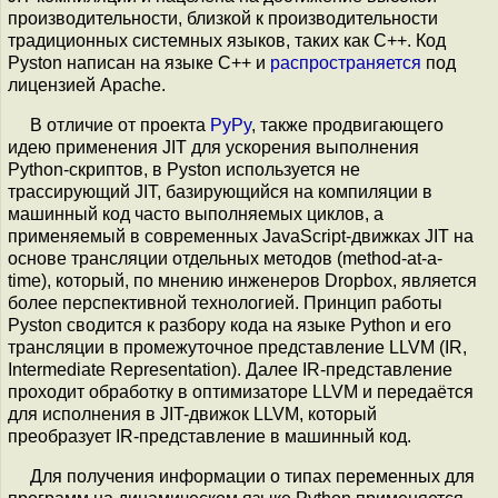
производительности, близкой к производительности
традиционных системных языков, таких как C++. Код
Pyston написан на языке C++ и
распространяется
под
лицензией Apache.
В отличие от проекта
PyPy
, также продвигающего
идею применения JIT для ускорения выполнения
Python-скриптов, в Pyston используется не
трассирующий JIT, базирующийся на компиляции в
машинный код часто выполняемых циклов, а
применяемый в современных JavaScript-движках JIT на
основе трансляции отдельных методов (method-at-a-
time), который, по мнению инженеров Dropbox, является
более перспективной технологией. Принцип работы
Pyston сводится к разбору кода на языке Python и его
трансляции в промежуточное представление LLVM (IR,
Intermediate Representation). Далее IR-представление
проходит обработку в оптимизаторе LLVM и передаётся
для исполнения в JIT-движок LLVM, который
преобразует IR-представление в машинный код.
Для получения информации о типах переменных для