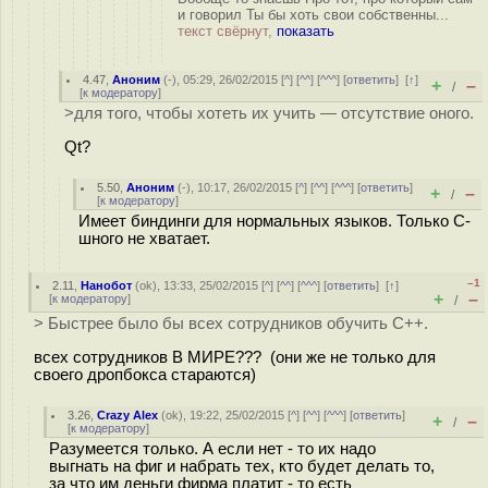
и говорил Ты бы хоть свои собственны...
текст свёрнут,
показать
4.47
,
Аноним
(
-
), 05:29, 26/02/2015 [
^
] [
^^
] [
^^^
] [
ответить
]
[
↑
]
+
–
/
[
к модератору
]
>для того, чтобы хотеть их учить — отсутствие оного.
Qt?
5.50
,
Аноним
(
-
), 10:17, 26/02/2015 [
^
] [
^^
] [
^^^
] [
ответить
]
+
–
/
[
к модератору
]
Имеет биндинги для нормальных языков. Только C-
шного не хватает.
–1
2.11
,
Нанобот
(
ok
), 13:33, 25/02/2015 [
^
] [
^^
] [
^^^
] [
ответить
]
[
↑
]
+
–
[
к модератору
]
/
> Быстрее было бы всех сотрудников обучить С++.
всех сотрудников В МИРЕ??? (они же не только для
своего дропбокса стараются)
3.26
,
Crazy Alex
(
ok
), 19:22, 25/02/2015 [
^
] [
^^
] [
^^^
] [
ответить
]
+
–
/
[
к модератору
]
Разумеется только. А если нет - то их надо
выгнать на фиг и набрать тех, кто будет делать то,
за что им деньги фирма платит - то есть