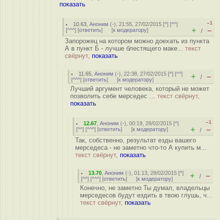
показать
–1
10.63
,
Аноним
(
-
), 21:55, 27/02/2015 [
^
] [
^^
]
+
–
[
^^^
] [
ответить
]
[
к модератору
]
/
Запорожец на котором можно доехать из пункта
А в пункт Б - лучше блестящего маке...
текст
свёрнут,
показать
11.65
,
Аноним
(
-
), 22:38, 27/02/2015 [
^
] [
^^
]
+
–
/
[
^^^
] [
ответить
]
[
к модератору
]
Лучший аргумент человека, который не может
позволить себе мерседес ...
текст свёрнут,
показать
–1
12.67
,
Аноним
(
-
), 00:19, 28/02/2015 [
^
]
+
–
[
^^
] [
^^^
] [
ответить
]
[
к модератору
]
/
Так, собственно, результат езды вашего
мерседеса - не заметно что-то А купить м...
текст свёрнут,
показать
13.70
,
Аноним
(
-
), 01:13, 28/02/2015 [
^
]
+
–
/
[
^^
] [
^^^
] [
ответить
]
[
к модератору
]
Конечно, не заметно Ты думал, владельцы
мерседесов будут ездить в твою глушь, ч...
текст свёрнут,
показать