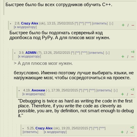
Быстрее было бы всех сотрудников обучить С++.
2.8
,
Crazy Alex
(
ok
), 13:15, 25/02/2015 [
^
] [
^^
] [
^^^
] [
ответить
]
[
↓
]
+
–
/
[
к модератору
]
Быстрее было бы подогнать сервреный код
дропбокса под PyPy. А для плюсов мозг нужен.
+8
3.9
,
ADMIN
(
?
), 13:26, 25/02/2015 [
^
] [
^^
] [
^^^
] [
ответить
]
[
↓
]
+
–
[
к модератору
]
/
> А для плюсов мозг нужен.
безусловно. Именно поэтому лучше выбирать языки, не
нагружающие мозг, чтобы сосредоточиться на проекте.
+3
4.19
,
Аноним
(
-
), 17:39, 25/02/2015 [
^
] [
^^
] [
^^^
] [
ответить
]
[
↓
]
+
–
[
к модератору
]
/
"Debugging is twice as hard as writing the code in the first
place. Therefore, if you write the code as cleverly as
possible, you are, by definition, not smart enough to debug
it."
+2
5.25
,
Crazy Alex
(
ok
), 19:20, 25/02/2015 [
^
] [
^^
] [
^^^
]
+
–
[
ответить
]
[
к модератору
]
/