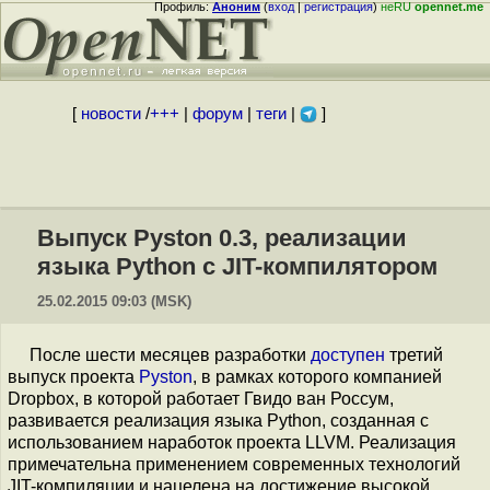
Профиль:
Аноним
(
вход
|
регистрация
)
неRU
opennet.me
[
новости
/
+++
|
форум
|
теги
|
]
Выпуск Pyston 0.3, реализации
языка Python с JIT-компилятором
25.02.2015 09:03 (MSK)
После шести месяцев разработки
доступен
третий
выпуск проекта
Pyston
, в рамках которого компанией
Dropbox, в которой работает Гвидо ван Россум,
развивается реализация языка Python, созданная с
использованием наработок проекта LLVM. Реализация
примечательна применением современных технологий
JIT-компиляции и нацелена на достижение высокой