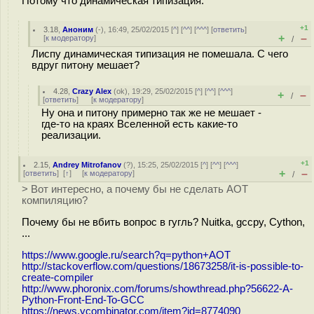
Потому что динамическая типизация.
+1
3.18
,
Аноним
(
-
), 16:49, 25/02/2015 [
^
] [
^^
] [
^^^
] [
ответить
]
+
–
[
к модератору
]
/
Лиспу динамическая типизация не помешала. С чего
вдруг питону мешает?
4.28
,
Crazy Alex
(
ok
), 19:29, 25/02/2015 [
^
] [
^^
] [
^^^
]
+
–
/
[
ответить
]
[
к модератору
]
Ну она и питону примерно так же не мешает -
где-то на краях Вселенной есть какие-то
реализации.
+1
2.15
,
Andrey Mitrofanov
(
?
), 15:25, 25/02/2015 [
^
] [
^^
] [
^^^
]
+
–
[
ответить
]
[
↑
] [
к модератору
]
/
> Вот интересно, а почему бы не сделать AOT
компиляцию?
Почему бы не вбить вопрос в гугль? Nuitka, gccpy, Cython,
...
https://www.google.ru/search?q=python+AOT
http://stackoverflow.com/questions/18673258/it-is-possible-to-
create-compiler
http://www.phoronix.com/forums/showthread.php?56622-A-
Python-Front-End-To-GCC
https://news.ycombinator.com/item?id=8774090