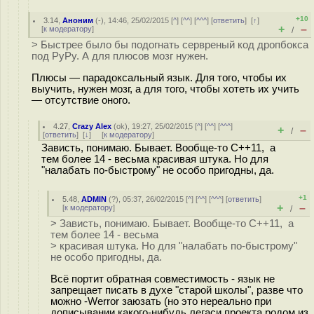
+10
3.14
,
Аноним
(
-
), 14:46, 25/02/2015 [
^
] [
^^
] [
^^^
] [
ответить
]
[
↑
]
+
–
[
к модератору
]
/
> Быстрее было бы подогнать сервреный код дропбокса
под PyPy. А для плюсов мозг нужен.
Плюсы — парадоксальный язык. Для того, чтобы их
выучить, нужен мозг, а для того, чтобы хотеть их учить
— отсутствие оного.
4.27
,
Crazy Alex
(
ok
), 19:27, 25/02/2015 [
^
] [
^^
] [
^^^
]
+
–
/
[
ответить
]
[
↓
] [
к модератору
]
Зависть, понимаю. Бывает. Вообще-то C++11, а
тем более 14 - весьма красивая штука. Но для
"налабать по-быстрому" не особо пригодны, да.
+1
5.48
,
ADMIN
(
?
), 05:37, 26/02/2015 [
^
] [
^^
] [
^^^
] [
ответить
]
+
–
[
к модератору
]
/
> Зависть, понимаю. Бывает. Вообще-то C++11, а
тем более 14 - весьма
> красивая штука. Но для "налабать по-быстрому"
не особо пригодны, да.
Всё портит обратная совместимость - язык не
запрещает писать в духе "старой школы", разве что
можно -Werror заюзать (но это нереально при
дописывании какого-нибудь легаси проекта родом из