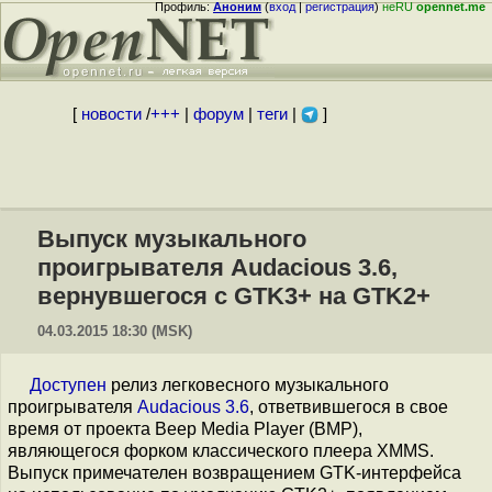
Профиль:
Аноним
(
вход
|
регистрация
)
неRU
opennet.me
[
новости
/
+++
|
форум
|
теги
|
]
Выпуск музыкального
проигрывателя Audacious 3.6,
вернувшегося с GTK3+ на GTK2+
04.03.2015 18:30 (MSK)
Доступен
релиз легковесного музыкального
проигрывателя
Audacious 3.6
, ответвившегося в свое
время от проекта Beep Media Player (BMP),
являющегося форком классического плеера XMMS.
Выпуск примечателен возвращением GTK-интерфейса