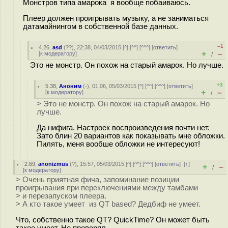
Монстров типа амарока я вообще побаиваюсь.
Плеер должен проигрывать музыку, а не заниматься
датамайнингом в собственной базе данных.
–1
4.26
,
asd
(
??
), 22:38, 04/03/2015 [
^
] [
^^
] [
^^^
] [
ответить
]
+
–
[
к модератору
]
/
Это не монстр. Он похож на старый амарок. Но лучше.
+3
5.38
,
Аноним
(
-
), 01:06, 05/03/2015 [
^
] [
^^
] [
^^^
] [
ответить
]
+
–
[
к модератору
]
/
> Это не монстр. Он похож на старый амарок. Но
лучше.
Да нифига. Настроек воспроизведения почти нет.
Зато блин 20 вариантов как показывать мне обложки.
Пилять, меня вообше обложки не интересуют!
2.69
,
anonizmus
(
?
), 15:57, 05/03/2015 [
^
] [
^^
] [
^^^
] [
ответить
]
[
↑
]
+
–
/
[
к модератору
]
> Очень приятная фича, запоминание позиции
проигрывания при переключениями между тамбами
> и перезапуском плеера.
> А кто такое умеет из QT based? Дедбиф не умеет.
Что, собственно такое QT? QuickTime? Он может быть
такое умеет. Не проверял.