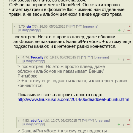
Сейчас на первом месте DeadBeef. Он кстати хорошо
читает музтреки в формате flac - именно нан отдельные
треки, а не весь альбом целиком в виде единого трека.
–2
3.70
,
via
(
??
), 16:06, 05/03/2015 [
^
] [
^^
] [
^^^
] [
ответить
]
+
–
[
к модератору
]
/
посмотрел. Но это ж просто плеер, даже обложки
альбомов не паказывает. Банши/Ритмбокс + к этому еще
подкасты качают, и к интернет радио коннектятся.
4.74
,
Teocally
(
?
), 19:17, 05/03/2015 [
^
] [
^^
] [
^^^
] [
ответить
]
+
–
/
[
к модератору
]
> посмотрел. Но это ж просто плеер, даже
обложки альбомов не паказывает. Банши/
Ритмбокс
> + к этому еще подкасты качают, и к интернет радио
коннектятся.
Показывает все...настроить просто надо:
http://www.linuxrussia.com/2014/06/deadbeef-ubuntu.html
–1
4.83
,
adolfus
(
ok
), 12:07, 06/03/2015 [
^
] [
^^
] [
^^^
] [
ответить
]
+
–
[
к модератору
]
/
> Банши/Ритмбокс + к этому еще подкасты