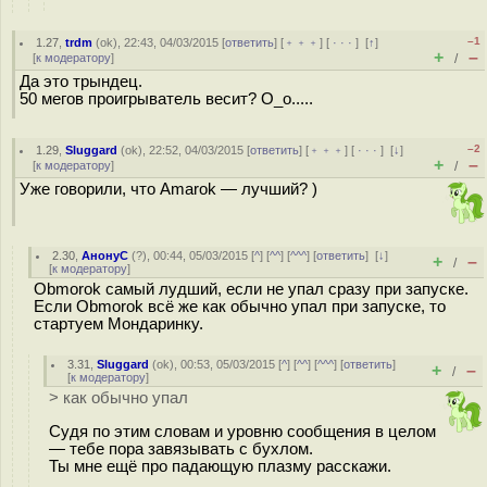
–1
1.27
,
trdm
(
ok
), 22:43, 04/03/2015 [
ответить
] [
﹢﹢﹢
] [
· · ·
]
[
↑
]
+
–
[
к модератору
]
/
Да это трындец.
50 мегов проигрыватель весит? О_о.....
–2
1.29
,
Sluggard
(
ok
), 22:52, 04/03/2015 [
ответить
] [
﹢﹢﹢
] [
· · ·
]
[
↓
]
+
–
[
к модератору
]
/
Уже говорили, что Amarok — лучший? )
2.30
,
АнонуС
(
?
), 00:44, 05/03/2015 [
^
] [
^^
] [
^^^
] [
ответить
]
[
↓
]
+
–
/
[
к модератору
]
Obmorok самый лудший, если не упал сразу при запуске.
Если Obmorok всё же как обычно упал при запуске, то
стартуем Мондаринку.
3.31
,
Sluggard
(
ok
), 00:53, 05/03/2015 [
^
] [
^^
] [
^^^
] [
ответить
]
+
–
/
[
к модератору
]
> как обычно упал
Судя по этим словам и уровню сообщения в целом
— тебе пора завязывать с бухлом.
Ты мне ещё про падающую плазму расскажи.