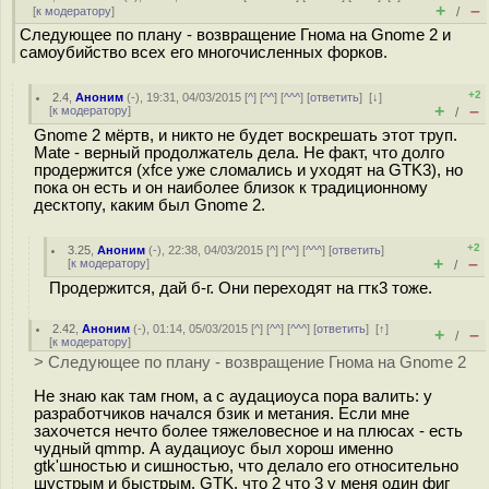
+
–
[
к модератору
]
/
Следующее по плану - возвращение Гнома на Gnome 2 и
самоубийство всех его многочисленных форков.
+2
2.4
,
Аноним
(
-
), 19:31, 04/03/2015 [
^
] [
^^
] [
^^^
] [
ответить
]
[
↓
]
+
–
[
к модератору
]
/
Gnome 2 мёртв, и никто не будет воскрешать этот труп.
Mate - верный продолжатель дела. Не факт, что долго
продержится (xfce уже сломались и уходят на GTK3), но
пока он есть и он наиболее близок к традиционному
десктопу, каким был Gnome 2.
+2
3.25
,
Аноним
(
-
), 22:38, 04/03/2015 [
^
] [
^^
] [
^^^
] [
ответить
]
+
–
[
к модератору
]
/
Продержится, дай б-г. Они переходят на гтк3 тоже.
2.42
,
Аноним
(
-
), 01:14, 05/03/2015 [
^
] [
^^
] [
^^^
] [
ответить
]
[
↑
]
+
–
/
[
к модератору
]
> Следующее по плану - возвращение Гнома на Gnome 2
Не знаю как там гном, а с аудациоуса пора валить: у
разработчиков начался бзик и метания. Если мне
захочется нечто более тяжеловесное и на плюсах - есть
чудный qmmp. А аудациоус был хорош именно
gtk'шностью и сишностью, что делало его относительно
шустрым и быстрым. GTK, что 2 что 3 у меня один фиг