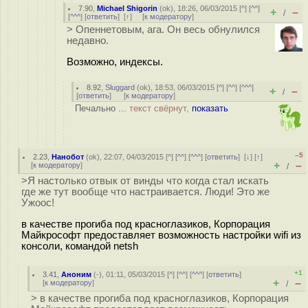
7.90
,
Michael Shigorin
(
ok
), 18:26, 06/03/2015 [
^
] [
^^
]
+
–
/
[
^^^
] [
ответить
]
[
↑
] [
к модератору
]
> Опеннетовым, ага. Он весь обнулился
недавно.
Возможно, индексы.
8.92
,
Sluggard
(
ok
), 18:53, 06/03/2015 [
^
] [
^^
] [
^^^
]
+
–
/
[
ответить
]
[
к модератору
]
Печально ...
текст свёрнут,
показать
–5
2.23
,
Нанобот
(
ok
), 22:07, 04/03/2015 [
^
] [
^^
] [
^^^
] [
ответить
]
[
↓
] [
↑
]
+
–
[
к модератору
]
/
>Я настолько отвык от винды что когда стал искать
где же тут вообще что настраивается. Люди! Это же
Ужоос!
в качестве прогиба под красноглазиков, Корпорация
Майкрософт предоставляет возможность настройки wifi из
консоли, командой netsh
+1
3.41
,
Аноним
(
-
), 01:11, 05/03/2015 [
^
] [
^^
] [
^^^
] [
ответить
]
+
–
[
к модератору
]
/
> в качестве прогиба под красноглaзиков, Корпорация