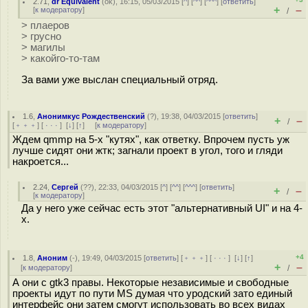
2.71
,
dr Equivalent
(
ok
), 16:15, 05/03/2015 [
^
] [
^^
] [
^^^
] [
ответить
]
+
–
[
к модератору
]
/
> плаеров
> грусно
> магилы
> какойго-то-там
За вами уже выслан специальный отряд.
1.6
,
Анонимкус Рождественский
(
?
), 19:38, 04/03/2015 [
ответить
]
+
–
/
[
﹢﹢﹢
] [
· · ·
]
[
↓
] [
↑
] [
к модератору
]
Ждем qmmp на 5-х "кутях", как ответку. Впрочем пусть уж
лучше сидят они жтк; загнали проект в угол, того и гляди
накроется...
2.24
,
Сергей
(
??
), 22:33, 04/03/2015 [
^
] [
^^
] [
^^^
] [
ответить
]
+
–
/
[
к модератору
]
Да у него уже сейчас есть этот "альтернативный UI" и на 4-
х.
+4
1.8
,
Аноним
(
-
), 19:49, 04/03/2015 [
ответить
] [
﹢﹢﹢
] [
· · ·
]
[
↓
] [
↑
]
+
–
[
к модератору
]
/
А они с gtk3 правы. Некоторые независимые и свободные
проекты идут по пути MS думая что уродский зато единый
интерфейс они затем смогут использовать во всех видах