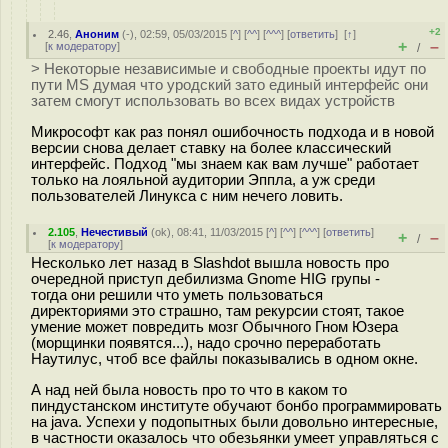
+2
2.46
,
Аноним
(
-
), 02:59, 05/03/2015 [
^
] [
^^
] [
^^^
] [
ответить
]
[
↑
]
+
–
[
к модератору
]
/
> Некоторые независимые и свободные проекты идут по
пути MS думая что уродский зато единый интерфейс они
затем смогут использовать во всех видах устройств
Микрософт как раз понял ошибочность подхода и в новой
версии снова делает ставку на более классический
интерфейс. Подход "мы знаем как вам лучше" работает
только на лояльной аудитории Эппла, а уж среди
пользователей Линукса с ним нечего ловить.
2.105
,
Нечестивый
(
ok
), 08:41, 11/03/2015 [
^
] [
^^
] [
^^^
] [
ответить
]
+
–
/
[
к модератору
]
Несколько лет назад в Slashdot вышла новость про
очередной приступ дебилизма Gnome HIG групы -
тогда они решили что уметь пользоваться
директориями это страшно, там рекурсии стоят, такое
умение может повредить мозг Обычного Гном Юзера
(морщинки появятся...), надо срочно переработать
Наутилус, чтоб все файлы показывались в одном окне.
А над ней была новость про то что в каком то
пиндустанском институте обучают бонбо программировать
на java. Успехи у подопытных были довольно интересные,
в частности оказалось что обезьянки умеет управляться с