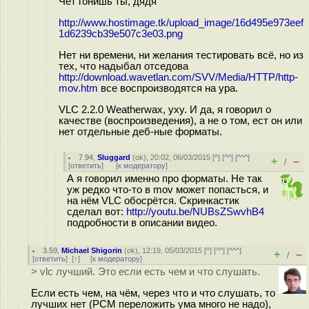
Чет гонишь ты, дядя
http://www.hostimage.tk/upload_image/16d495e973eef
1d6239cb39e507c3e03.png
Нет ни времени, ни желания тестировать всё, но из
тех, что надыбал отседова
http://download.wavetlan.com/SVV/Media/HTTP/http-
mov.htm
все воспроизводятся на ура.
VLC 2.2.0 Weatherwax, уху. И да, я говорил о
качестве (воспроизведения), а не о том, ест он или
нет отдельные дeб-ные форматы.
7.94
,
Sluggard
(
ok
), 20:02, 06/03/2015 [
^
] [
^^
] [
^^^
]
+
–
/
[
ответить
]
[
к модератору
]
А я говорил именно про форматы. Не так
уж редко что-то в mov может попасться, и
на нём VLC обосрётся. Скринкастик
сделал вот:
http://youtu.be/NUBsZSwvhB4
подробности в описании видео.
3.59
,
Michael Shigorin
(
ok
), 12:19, 05/03/2015 [
^
] [
^^
] [
^^^
]
+
–
/
[
ответить
]
[
↑
] [
к модератору
]
> vlc лучший. Это если есть чем и что слушать.
Если есть чем, на чём, через что и что слушать, то
лучших нет (PCM переложить ума много не надо),