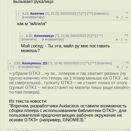
вызывает рукалицо
+2
4.21
,
Анончик
(
?
), 21:29, 04/03/2015 [
^
] [
^^
] [
^^^
] [
ответить
]
+
–
[
к модератору
]
/
как м "мАгила"
+4
5.22
,
Анонимикус
(
?
), 21:49, 04/03/2015 [
^
] [
^^
] [
^^^
]
+
–
[
ответить
]
[
к модератору
]
/
Мой сосед: - Ты эта, майл ру мне поставить
можешь?
+2
2.52
,
Anonymous_111
(
?
), 10:46, 05/03/2015 [
^
] [
^^
] [
^^^
] [
ответить
]
+
–
[
↑
] [
к модератору
]
/
> убрали GTK3 .. ну ок.. плаеров и так хватает разных (ну
грусно конечно что теперь на 1 плаер меньше на GTK3 , но
не смертельно).. тулкиту GTK3 -- не станет плохо от этого
(тулкит GTK2 -- не восстанет из магилы лишь ради какойго-
то-там плаера).
Из текста новости:
"Впрочем, разработчики Audacious оставили возможность
сборки плеера с использованием библиотеки GTK3+, для
пользователей предпочитающих рабочее окружение на
основе GTK3+ (например, GNOME3)."
+3