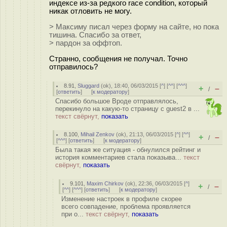
индексе из-за редкого race condition, который
никак отловить не могу.
> Максиму писал через форму на сайте, но пока
тишина. Спасибо за ответ,
> пардон за оффтоп.
Странно, сообщения не получал. Точно
отправилось?
8.91
,
Sluggard
(
ok
), 18:40, 06/03/2015 [
^
] [
^^
] [
^^^
]
+
–
/
[
ответить
]
[
к модератору
]
Спасибо большое Вроде отправлялось,
перекинуло на какую-то страницу с guest2 в ...
текст свёрнут,
показать
8.100
,
Mihail Zenkov
(
ok
), 21:13, 06/03/2015 [
^
] [
^^
]
+
–
/
[
^^^
] [
ответить
]
[
к модератору
]
Была такая же ситуация - обнулился рейтинг и
история комментариев стала показыва...
текст
свёрнут,
показать
9.101
,
Maxim Chirkov
(
ok
), 22:36, 06/03/2015 [
^
]
+
–
/
[
^^
] [
^^^
] [
ответить
]
[
к модератору
]
Изменение настроек в профиле скорее
всего совпадение, проблема проявляется
при о...
текст свёрнут,
показать