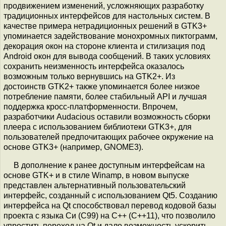
продвижением изменений, усложняющих разработку
традиционных интерфейсов для настольных систем. В
качестве примера нетрадиционных решений в GTK3+
упоминается задействование монохромных пиктограмм,
декорация окон на стороне клиента и стилизация под
Android окон для вывода сообщений. В таких условиях
сохранить неизменность интерфейса оказалось
возможным только вернувшись на GTK2+. Из
достоинств GTK2+ также упоминается более низкое
потребление памяти, более стабильный API и лучшая
поддержка кросс-платформенности. Впрочем,
разработчики Audacious оставили возможность сборки
плеера с использованием библиотеки GTK3+, для
пользователей предпочитающих рабочее окружение на
основе GTK3+ (например, GNOME3).
В дополнение к ранее доступным интерфейсам на
основе GTK+ и в стиле Winamp, в новом выпуске
представлен альтернативный пользовательский
интерфейс, созданный с использованием Qt5. Созданию
интерфейса на Qt способствовал перевод кодовой базы
проекта с языка Си (С99) на С++ (C++11), что позволило
упростить переход на Qt и дало возможность ускорить