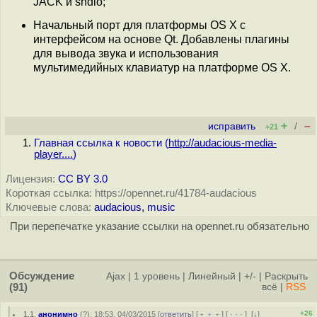
JACK и sndio;
Начальный порт для платформы OS X с
интерфейсом на основе Qt. Добавлены плагины
для вывода звука и использования
мультимедийных клавиатур на платформе OS X.
+
–
исправить
/
+21
Главная ссылка к новости (
http://audacious-media-
player....
)
Лицензия:
CC BY 3.0
Короткая ссылка: https://opennet.ru/41784-audacious
Ключевые слова:
audacious
,
music
При перепечатке указание ссылки на opennet.ru обязательно
Обсуждение
Ajax
|
1 уровень
|
Линейный
|
+/-
|
Раскрыть
(91)
всё
|
RSS
+26
1.1
,
анонимно
(
?
), 18:53, 04/03/2015 [
ответить
] [
﹢﹢﹢
] [
· · ·
]
[
↓
]