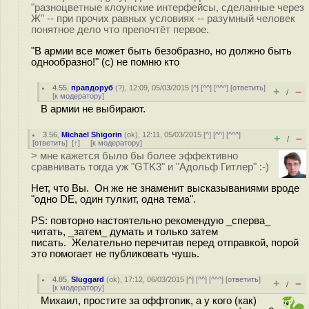
"разноцветные клоунские интерфейсы, сделанные через
Ж" -- при прочих равных условиях -- разумный человек
понятное дело что препочтёт первое.
"В армии все может быть безобразно, но должно быть
однообразно!" (с) не помню кто
4.55
,
правдоруб
(
?
), 12:09, 05/03/2015 [
^
] [
^^
] [
^^^
] [
ответить
]
+
–
/
[
к модератору
]
В армии не выбирают.
3.56
,
Michael Shigorin
(
ok
), 12:11, 05/03/2015 [
^
] [
^^
] [
^^^
]
+
–
/
[
ответить
]
[
↑
] [
к модератору
]
> мне кажется было бы более эффективно
сравнивать тогда уж "GTK3" и "Адольф Гитлер" :-)
Нет, что Вы. Он же не знаменит высказываниями вроде
"одно DE, один тулкит, одна тема".
PS: повторно настоятельно рекомендую _сперва_
читать, _затем_ думать и только затем
писать. Желательно перечитав перед отправкой, порой
это помогает не публиковать чушь.
4.85
,
Sluggard
(
ok
), 17:12, 06/03/2015 [
^
] [
^^
] [
^^^
] [
ответить
]
+
–
/
[
к модератору
]
Михаил, простите за оффтопик, а у кого (как)