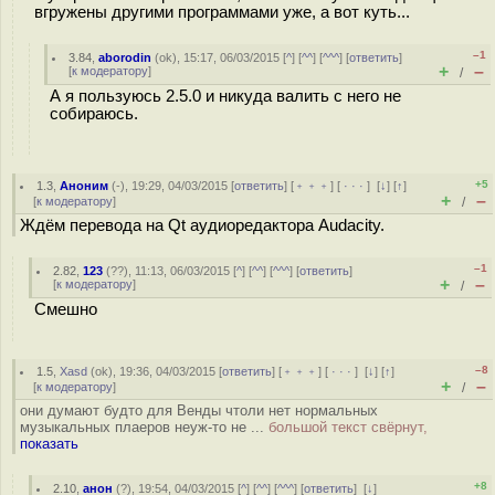
вгружены другими программами уже, а вот куть...
–1
3.84
,
aborodin
(
ok
), 15:17, 06/03/2015 [
^
] [
^^
] [
^^^
] [
ответить
]
+
–
[
к модератору
]
/
А я пользуюсь 2.5.0 и никуда валить с него не
собираюсь.
+5
1.3
,
Аноним
(
-
), 19:29, 04/03/2015 [
ответить
] [
﹢﹢﹢
] [
· · ·
]
[
↓
] [
↑
]
+
–
[
к модератору
]
/
Ждём перевода на Qt аудиоредактора Audacity.
–1
2.82
,
123
(
??
), 11:13, 06/03/2015 [
^
] [
^^
] [
^^^
] [
ответить
]
+
–
[
к модератору
]
/
Смешно
–8
1.5
,
Xasd
(
ok
), 19:36, 04/03/2015 [
ответить
] [
﹢﹢﹢
] [
· · ·
]
[
↓
] [
↑
]
+
–
[
к модератору
]
/
они думают будто для Венды чтоли нет нормальных
музыкальных плаеров неуж-то не ...
большой текст свёрнут,
показать
+8
2.10
,
анон
(
?
), 19:54, 04/03/2015 [
^
] [
^^
] [
^^^
] [
ответить
]
[
↓
]