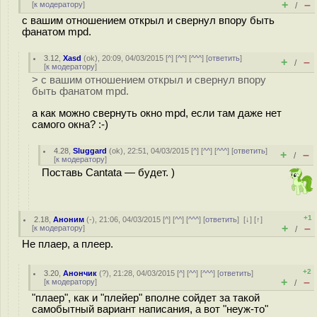
+
–
[
к модератору
]
/
с вашим отношением открыл и свернул впору быть
фанатом mpd.
3.12
,
Xasd
(
ok
), 20:09, 04/03/2015 [
^
] [
^^
] [
^^^
] [
ответить
]
+
–
/
[
к модератору
]
> с вашим отношением открыл и свернул впору
быть фанатом mpd.
а как можно свернуть окно mpd, если там даже нет
самого окна? :-)
4.28
,
Sluggard
(
ok
), 22:51, 04/03/2015 [
^
] [
^^
] [
^^^
] [
ответить
]
+
–
/
[
к модератору
]
Поставь Cantata — будет. )
+1
2.18
,
Аноним
(
-
), 21:06, 04/03/2015 [
^
] [
^^
] [
^^^
] [
ответить
]
[
↓
] [
↑
]
+
–
[
к модератору
]
/
Не плаер, а плеер.
+2
3.20
,
Анончик
(
?
), 21:28, 04/03/2015 [
^
] [
^^
] [
^^^
] [
ответить
]
+
–
[
к модератору
]
/
"плаер", как и "плейер" вполне сойдет за такой
самобытный вариант написания, а вот "неуж-то"