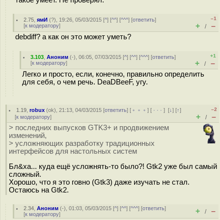
–1
2.75
,
ямИ
(
?
), 19:26, 05/03/2015 [
^
] [
^^
] [
^^^
] [
ответить
]
+
–
[
к модератору
]
/
debdiff? а как он это может уметь?
+1
3.103
,
Аноним
(
-
), 06:05, 07/03/2015 [
^
] [
^^
] [
^^^
] [
ответить
]
+
–
[
к модератору
]
/
Легко и просто, если, конечно, правильно определить
для себя, о чем речь. DeaDBeeF, угу.
–2
1.19
,
robux
(
ok
), 21:13, 04/03/2015 [
ответить
] [
﹢﹢﹢
] [
· · ·
]
[
↓
] [
↑
]
+
–
[
к модератору
]
/
> последних выпусков GTK3+ и продвижением
изменений,
> усложняющих разработку традиционных
интерфейсов для настольных систем
Бл&ха... куда ещё усложнять-то было?! Gtk2 уже был самый
сложный.
Хорошо, что я это говно (Gtk3) даже изучать не стал.
Остаюсь на Gtk2.
2.34
,
Аноним
(
-
), 01:03, 05/03/2015 [
^
] [
^^
] [
^^^
] [
ответить
]
+
–
/
[
к модератору
]