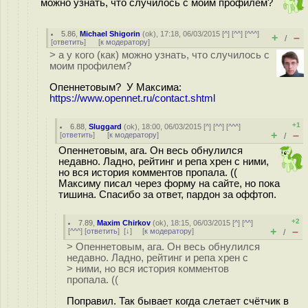
можно узнать, что случилось с моим профилем?
5.86
,
Michael Shigorin
(
ok
), 17:18, 06/03/2015 [
^
] [
^^
] [
^^^
]
+
–
/
[
ответить
]
[
к модератору
]
> а у кого (как) можно узнать, что случилось с
моим профилем?
Опеннетовым? У Максима:
https://www.opennet.ru/contact.shtml
+1
6.88
,
Sluggard
(
ok
), 18:00, 06/03/2015 [
^
] [
^^
] [
^^^
]
+
–
[
ответить
]
[
к модератору
]
/
Опеннетовым, ага. Он весь обнулился
недавно. Ладно, рейтинг и репа хрен с ними,
но вся история комментов пропала. ((
Максиму писал через форму на сайте, но пока
тишина. Спасибо за ответ, пардон за оффтоп.
+2
7.89
,
Maxim Chirkov
(
ok
), 18:15, 06/03/2015 [
^
] [
^^
]
+
–
[
^^^
] [
ответить
]
[
↓
] [
к модератору
]
/
> Опеннетовым, ага. Он весь обнулился
недавно. Ладно, рейтинг и репа хрен с
> ними, но вся история комментов
пропала. ((
Поправил. Так бывает когда слетает счётчик в