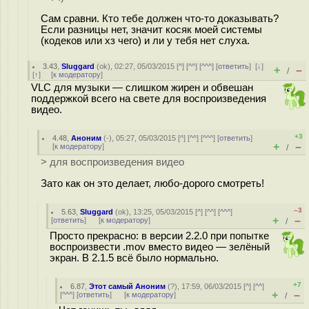
Сам сравни. Кто тебе должен что-то доказывать?
Если разницы нет, значит косяк моей системы
(кодеков или хз чего) и ли у тебя нет слуха.
3.43
,
Sluggard
(
ok
), 02:27, 05/03/2015 [
^
] [
^^
] [
^^^
] [
ответить
]
[
↓
]
+
–
/
[
↑
] [
к модератору
]
VLC для музыки — слишком жирен и обвешан
поддержкой всего на свете для воспроизведения
видео.
+3
4.48
,
Аноним
(
-
), 05:27, 05/03/2015 [
^
] [
^^
] [
^^^
] [
ответить
]
+
–
[
к модератору
]
/
> для воспроизведения видео
Зато как он это делает, любо-дорого смотреть!
–3
5.63
,
Sluggard
(
ok
), 13:25, 05/03/2015 [
^
] [
^^
] [
^^^
]
+
–
[
ответить
]
[
к модератору
]
/
Просто прекрасно: в версии 2.2.0 при попытке
воспроизвести .mov вместо видео — зелёный
экран. В 2.1.5 всё было нормально.
+7
6.87
,
Этот самый Аноним
(
?
), 17:59, 06/03/2015 [
^
] [
^^
]
+
–
[
^^^
] [
ответить
]
[
к модератору
]
/