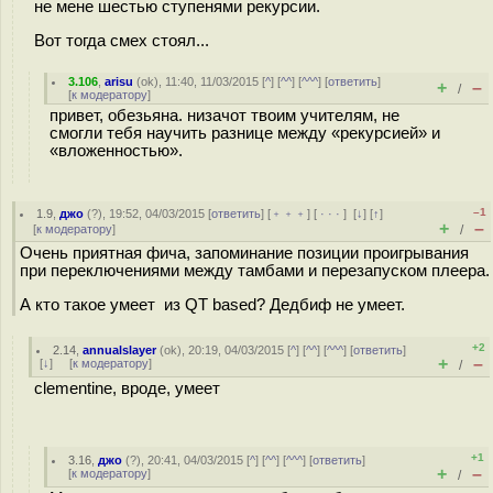
не мене шестью ступенями рекурсии.
Вот тогда смех стоял...
3.106
,
arisu
(
ok
), 11:40, 11/03/2015 [
^
] [
^^
] [
^^^
] [
ответить
]
+
–
/
[
к модератору
]
привет, обезьяна. низачот твоим учителям, не
смогли тебя научить разнице между «рекурсией» и
«вложенностью».
–1
1.9
,
джо
(
?
), 19:52, 04/03/2015 [
ответить
] [
﹢﹢﹢
] [
· · ·
]
[
↓
] [
↑
]
+
–
[
к модератору
]
/
Очень приятная фича, запоминание позиции проигрывания
при переключениями между тамбами и перезапуском плеера.
А кто такое умеет из QT based? Дедбиф не умеет.
+2
2.14
,
annualslayer
(
ok
), 20:19, 04/03/2015 [
^
] [
^^
] [
^^^
] [
ответить
]
+
–
[
↓
] [
к модератору
]
/
clementine, вроде, умеет
+1
3.16
,
джо
(
?
), 20:41, 04/03/2015 [
^
] [
^^
] [
^^^
] [
ответить
]
+
–
[
к модератору
]
/