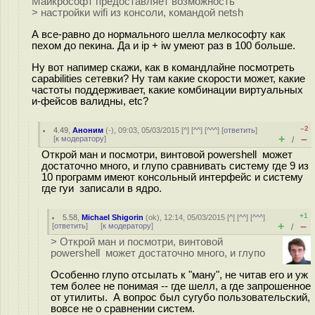
Майкрософт предоставляет возможность
> настройки wifi из консоли, командой netsh
А все-равно до нормального шелла мелкософту как
пехом до пекина. Да и ip + iw умеют раз в 100 больше.
Ну вот напимер скажи, как в командлайне посмотреть
capabilities сетевки? Ну там какие скорости может, какие
частоты поддерживает, какие комбинации виртуальных
и-фейсов валидны, etc?
–2
4.49
,
Аноним
(
-
), 09:03, 05/03/2015 [
^
] [
^^
] [
^^^
] [
ответить
]
+
–
[
к модератору
]
/
Открой ман и посмотри, винтовой powershell может
достаточно много, и глупо сравнивать систему где 9 из
10 программ имеют консольный интерфейс и систему
где гуи записали в ядро.
+1
5.58
,
Michael Shigorin
(
ok
), 12:14, 05/03/2015 [
^
] [
^^
] [
^^^
]
+
–
[
ответить
]
[
к модератору
]
/
> Открой ман и посмотри, винтовой
powershell может достаточно много, и глупо
Особенно глупо отсылать к "ману", не читав его и уж
тем более не понимая -- где шелл, а где запрошенное
от утилиты. А вопрос был сугубо пользовательский,
вовсе не о сравнении систем.