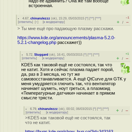
надо её админить? Она же там вообще
встроенная.
–1
4.67
,
chinarulezzz
(
ok
), 15:29, 05/03/2015 [
^
] [
^^
] [
^^^
]
+
–
[
ответить
]
[
↑
] [
к модератору
]
/
> Ты мне ещё про падающую плазму расскажи.
https://www.kde.org/announcements/plasma-5.2.0-
5.2.1-changelog.php
расскажет))
+1
5.72
,
Sluggard
(
ok
), 16:41, 05/03/2015 [
^
] [
^^
] [
^^^
]
+
–
[
ответить
]
[
к модератору
]
/
KDE5 как таковой ещё не состоялся, так что
не катит. Хотя и сейчас плазма падает порой,
да, раз в 3 месяца, но тут же
самовосстанавливается. А ещё QtCurve для GTK у
меня умудряется глючить так, что вентилятор
начинает шуметь, ноут греться, а плазмоид
«Температурные датчики» начинает в прямом
смысле трясти.
6.79
,
chinarulezzz
(
ok
), 00:02, 06/03/2015 [
^
] [
^^
] [
^^^
]
+
–
/
[
ответить
]
[
к модератору
]
>KDE5 как таковой ещё не состоялся, так
что не катит.
https://bugs.kde.org/show_bug.cgi?id=343163