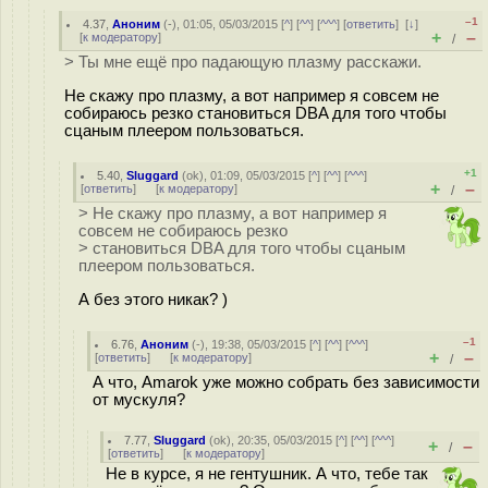
–1
4.37
,
Аноним
(
-
), 01:05, 05/03/2015 [
^
] [
^^
] [
^^^
] [
ответить
]
[
↓
]
+
–
[
к модератору
]
/
> Ты мне ещё про падающую плазму расскажи.
Не скажу про плазму, а вот например я совсем не
собираюсь резко становиться DBA для того чтобы
сцаным плеером пользоваться.
+1
5.40
,
Sluggard
(
ok
), 01:09, 05/03/2015 [
^
] [
^^
] [
^^^
]
+
–
[
ответить
]
[
к модератору
]
/
> Не скажу про плазму, а вот например я
совсем не собираюсь резко
> становиться DBA для того чтобы сцаным
плеером пользоваться.
А без этого никак? )
–1
6.76
,
Аноним
(
-
), 19:38, 05/03/2015 [
^
] [
^^
] [
^^^
]
+
–
[
ответить
]
[
к модератору
]
/
А что, Amarok уже можно собрать без зависимости
от мускуля?
7.77
,
Sluggard
(
ok
), 20:35, 05/03/2015 [
^
] [
^^
] [
^^^
]
+
–
/
[
ответить
]
[
к модератору
]
Не в курсе, я не гентушник. А что, тебе так