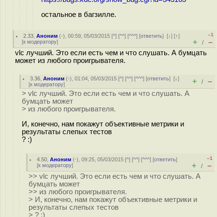
остальное в багзилле.
–1
2.33
,
Аноним
(
-
), 00:59, 05/03/2015 [
^
] [
^^
] [
^^^
] [
ответить
]
[
↓
] [
↑
]
+
–
[
к модератору
]
/
vlc лучший. Это если есть чем и что слушать. А бумцать
может из любого проигрывателя.
3.36
,
Аноним
(
-
), 01:04, 05/03/2015 [
^
] [
^^
] [
^^^
] [
ответить
]
[
↓
]
+
–
/
[
к модератору
]
> vlc лучший. Это если есть чем и что слушать. А
бумцать может
> из любого проигрывателя.
И, конечно, нам покажут объективные метрики и
результаты слепых тестов
? :)
–1
4.50
,
Аноним
(
-
), 09:25, 05/03/2015 [
^
] [
^^
] [
^^^
] [
ответить
]
+
–
[
к модератору
]
/
>> vlc лучший. Это если есть чем и что слушать. А
бумцать может
>> из любого проигрывателя.
> И, конечно, нам покажут объективные метрики и
результаты слепых тестов
> ? :)