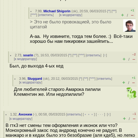
+1
7.99
,
Michael Shigorin
(
ok
), 20:59, 06/03/2015 [
^
] [
^^
]
+
–
[
^^^
] [
ответить
]
[
к модератору
]
/
> Это не было провокацией, это было
цитатой
А-аа. Ну извините, тогда тем более. :) Всё-таки
хорошо бы нам пикировки зашейпить...
–2
2.73
,
soarin
(
?
), 16:53, 05/03/2015 [
^
] [
^^
] [
^^^
] [
ответить
]
[
↑
]
+
–
[
к модератору
]
/
Был, до выхода 4-ых кед
+1
3.96
,
Sluggard
(
ok
), 20:12, 06/03/2015 [
^
] [
^^
] [
^^^
] [
ответить
]
+
–
[
к модератору
]
/
Для любителей старого Амарока пилили
Клементин же. Или недопилили?
–1
1.32
,
Аноним
(
-
), 00:58, 05/03/2015 [
ответить
] [
﹢﹢﹢
] [
· · ·
]
[
↑
]
+
–
[
к модератору
]
/
В гтк3 нет смены тем оформления и иконок или что?
Монохромный закос под андроид конечно не радует. В
манжаро и в кедах было это безобразие (аля кде5), но легко