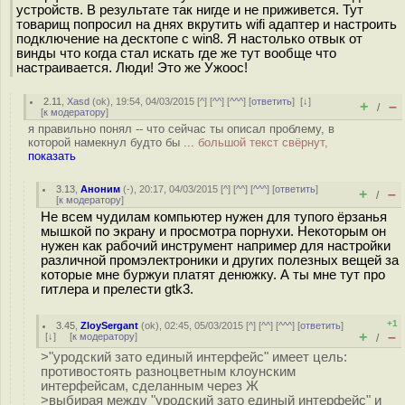
устройств. В результате так нигде и не приживется. Тут
товарищ попросил на днях вкрутить wifi адаптер и настроить
подключение на десктопе с win8. Я настолько отвык от
винды что когда стал искать где же тут вообще что
настраивается. Люди! Это же Ужоос!
2.11
,
Xasd
(
ok
), 19:54, 04/03/2015 [
^
] [
^^
] [
^^^
] [
ответить
]
[
↓
]
+
–
/
[
к модератору
]
я правильно понял -- что сейчас ты описал проблему, в
которой намекнул будто бы ...
большой текст свёрнут,
показать
3.13
,
Аноним
(
-
), 20:17, 04/03/2015 [
^
] [
^^
] [
^^^
] [
ответить
]
+
–
/
[
к модератору
]
Не всем чудилам компьютер нужен для тупого ёрзанья
мышкой по экрану и просмотра порнухи. Некоторым он
нужен как рабочий инструмент например для настройки
различной промэлектроники и других полезных вещей за
которые мне буржуи платят денюжку. А ты мне тут про
гитлера и прелести gtk3.
+1
3.45
,
ZloySergant
(
ok
), 02:45, 05/03/2015 [
^
] [
^^
] [
^^^
] [
ответить
]
+
–
[
↓
] [
к модератору
]
/
>"уродский зато единый интерфейс" имеет цель:
противостоять разноцветным клоунским
интерфейсам, сделанным через Ж
>выбирая между "уродский зато единый интерфейс" и