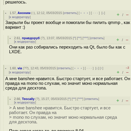
решилось.
1.57
,
Аноним
(
-
), 12:12, 05/03/2015 [
ответить
] [
﹢﹢﹢
] [
· · ·
]
[
↓
]
+
–
/
[
к модератору
]
Закрыли бы проект вообще и помогали бы пилить qmmp , как
вариант :)
2.61
,
правдоруб
(
?
), 13:07, 05/03/2015 [
^
] [
^^
] [
^^^
] [
ответить
]
+
–
/
[
к модератору
]
Они как раз собирались переходить на Qt, было бы как с
LXDE.
–2
1.60
,
via
(
??
), 12:43, 05/03/2015 [
ответить
] [
﹢﹢﹢
] [
· · ·
]
[
↓
] [
↑
]
+
–
[
к модератору
]
/
А мне banshee нравится. Быстро стартует, и все работает. Он
правда на mono по слухам, но значит моно нормальная
среда для десктопа.
2.66
,
Teocally
(
?
), 15:27, 05/03/2015 [
^
] [
^^
] [
^^^
] [
ответить
]
+
–
/
[
к модератору
]
> А мне banshee нравится. Быстро стартует, и все
работает. Он правда на
> mono по слухам, но значит моно нормальная среда
для десктопа.
Пользовал когла-то, во времена 8.04.