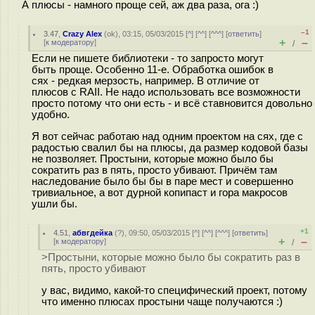
А плюсы - намного проще сей, аж два раза, ога :)
–1
3.47
,
Crazy Alex
(
ok
), 03:15, 05/03/2015 [
^
] [
^^
] [
^^^
] [
ответить
]
+
–
[
к модератору
]
/
Если не пишете библиотеки - то запросто могут
быть проще. Особенно 11-е. Обработка ошибок в
сях - редкая мерзость, например. В отличие от
плюсов с RAII. Не надо использовать все возможности
просто потому что они есть - и всё ставновится довольно
удобно.
Я вот сейчас работаю над одним проектом на сях, где с
радостью свалил бы на плюсы, да размер кодовой базы
не позволяет. Простыни, которые можно было бы
сократить раз в пять, просто убивают. Причём там
наследование было бы бы в паре мест и совершенно
тривиальное, а вот дурной копипаст и гора макросов
ушли бы.
+1
4.51
,
абвгдейка
(
?
), 09:50, 05/03/2015 [
^
] [
^^
] [
^^^
] [
ответить
]
+
–
[
к модератору
]
/
>Простыни, которые можно было бы сократить раз в
пять, просто убивают
у вас, видимо, какой-то специфический проект, потому
что именно плюсах простыни чаще получаются :)