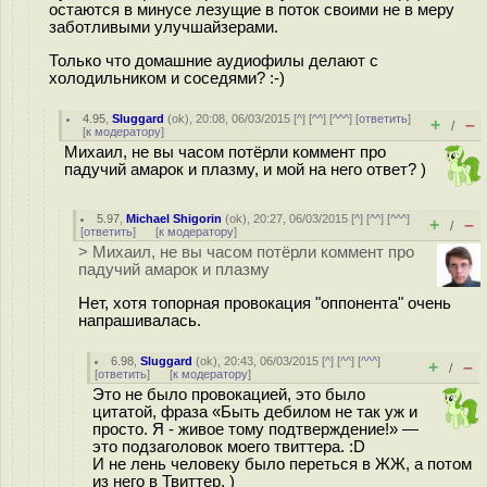
остаются в минусе лезущие в поток своими не в меру
заботливыми улучшайзерами.
Только что домашние аудиофилы делают с
холодильником и соседями? :-)
4.95
,
Sluggard
(
ok
), 20:08, 06/03/2015 [
^
] [
^^
] [
^^^
] [
ответить
]
+
–
/
[
к модератору
]
Михаил, не вы часом потёрли коммент про
падучий амарок и плазму, и мой на него ответ? )
5.97
,
Michael Shigorin
(
ok
), 20:27, 06/03/2015 [
^
] [
^^
] [
^^^
]
+
–
/
[
ответить
]
[
к модератору
]
> Михаил, не вы часом потёрли коммент про
падучий амарок и плазму
Нет, хотя топорная провокация "оппонента" очень
напрашивалась.
6.98
,
Sluggard
(
ok
), 20:43, 06/03/2015 [
^
] [
^^
] [
^^^
]
+
–
/
[
ответить
]
[
к модератору
]
Это не было провокацией, это было
цитатой, фраза «Быть дебилом не так уж и
просто. Я - живое тому подтверждение!» —
это подзаголовок моего твиттера. :D
И не лень человеку было переться в ЖЖ, а потом
из него в Твиттер. )