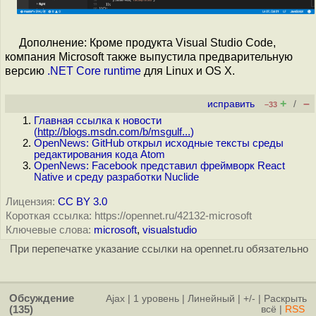
Дополнение: Кроме продукта Visual Studio Code,
компания Microsoft также выпустила предварительную
версию
.NET Core runtime
для Linux и OS X.
+
–
исправить
/
–33
Главная ссылка к новости
(
http://blogs.msdn.com/b/msgulf...
)
OpenNews: GitHub открыл исходные тексты среды
редактирования кода Atom
OpenNews: Facebook представил фреймворк React
Native и среду разработки Nuclide
Лицензия:
CC BY 3.0
Короткая ссылка: https://opennet.ru/42132-microsoft
Ключевые слова:
microsoft
,
visualstudio
При перепечатке указание ссылки на opennet.ru обязательно
Обсуждение
Ajax
|
1 уровень
|
Линейный
|
+/-
|
Раскрыть
(135)
всё
|
RSS