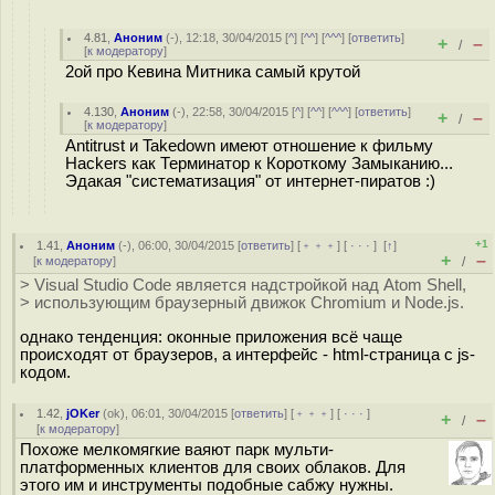
4.81
,
Аноним
(
-
), 12:18, 30/04/2015 [
^
] [
^^
] [
^^^
] [
ответить
]
+
–
/
[
к модератору
]
2ой про Кевина Митника самый крутой
4.130
,
Аноним
(
-
), 22:58, 30/04/2015 [
^
] [
^^
] [
^^^
] [
ответить
]
+
–
/
[
к модератору
]
Antitrust и Takedown имеют отношение к фильму
Hackers как Терминатор к Короткому Замыканию...
Эдакая "систематизация" от интернет-пиратов :)
+1
1.41
,
Аноним
(
-
), 06:00, 30/04/2015 [
ответить
] [
﹢﹢﹢
] [
· · ·
]
[
↑
]
+
–
[
к модератору
]
/
> Visual Studio Code является надстройкой над Atom Shell,
> использующим браузерный движок Chromium и Node.js.
однако тенденция: оконные приложения всё чаще
происходят от браузеров, а интерфейс - html-страница с js-
кодом.
1.42
,
jOKer
(
ok
), 06:01, 30/04/2015 [
ответить
] [
﹢﹢﹢
] [
· · ·
]
+
–
/
[
к модератору
]
Похоже мелкомягкие ваяют парк мульти-
платформенных клиентов для своих облаков. Для
этого им и инструменты подобные сабжу нужны.