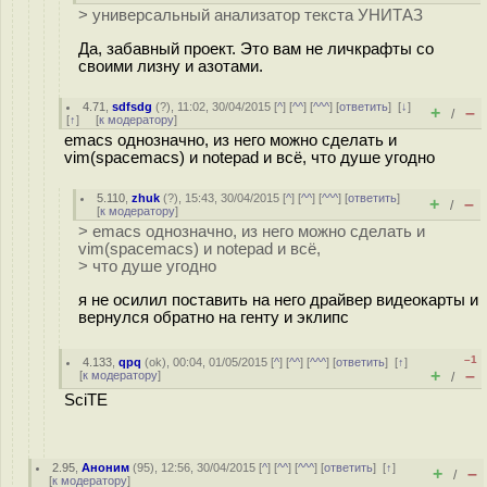
> универсальный анализатор текста УНИТАЗ
Да, забавный проект. Это вам не личкрафты со
своими лизну и азотами.
4.71
,
sdfsdg
(
?
), 11:02, 30/04/2015 [
^
] [
^^
] [
^^^
] [
ответить
]
[
↓
]
+
–
/
[
↑
] [
к модератору
]
emacs однозначно, из него можно сделать и
vim(spacemacs) и notepad и всё, что душе угодно
5.110
,
zhuk
(
?
), 15:43, 30/04/2015 [
^
] [
^^
] [
^^^
] [
ответить
]
+
–
/
[
к модератору
]
> emacs однозначно, из него можно сделать и
vim(spacemacs) и notepad и всё,
> что душе угодно
я не осилил поставить на него драйвер видеокарты и
вернулся обратно на генту и эклипс
–1
4.133
,
qpq
(
ok
), 00:04, 01/05/2015 [
^
] [
^^
] [
^^^
] [
ответить
]
[
↑
]
+
–
[
к модератору
]
/
SciTE
2.95
,
Аноним
(
95
), 12:56, 30/04/2015 [
^
] [
^^
] [
^^^
] [
ответить
]
[
↑
]
+
–
/
[
к модератору
]