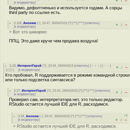
+
–
/
[
к модератору
]
Видимо, дефолтненько и используется годами. А сорцы
third party по ссылке есть.
2.118
,
Аноним
(
-
), 16:47, 30/04/2015 [
^
] [
^^
] [
^^^
] [
ответить
]
+
–
/
[
к модератору
]
> Вот это шикарно:
ППЦ. Это даже круче чем продажа воздуха!
1.23
,
ИнтернетГерой
(
?
), 23:34, 29/04/2015 [
ответить
] [
﹢﹢﹢
] [
· · ·
]
+
–
/
[
↓
] [
↑
] [
к модератору
]
Кто пробовал, R поддерживается в режиме командной строки
или только подсветка синтаксиса?
2.27
,
ИнтернетГерой
(
?
), 23:42, 29/04/2015 [
^
] [
^^
] [
^^^
] [
ответить
]
+
–
/
[
к модератору
]
Проверил сам, интерпретатора нет, это только редактор.
RStudio остается лучшей IDE для R, расходимся.
+2
3.33
,
Аноним
(
-
), 03:47, 30/04/2015 [
^
] [
^^
] [
^^^
] [
ответить
]
+
–
[
к модератору
]
/
> RStudio остается лучшей IDE для R, расходимся.