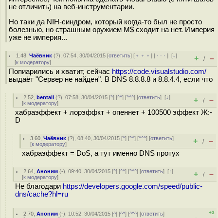
не отличить) на веб-инструментарии.
Но таки да NIH-синдром, который когда-то был не просто
болезнью, но страшным оружием M$ сходит на нет. Империя
уже не империя...
1.48
,
Чаёвник
(
?
), 07:54, 30/04/2015 [
ответить
] [
﹢﹢﹢
] [
· · ·
]
[
↓
]
+
–
/
[
к модератору
]
Попиарились и хватит, сейчас
https://code.visualstudio.com/
выдаёт "Сервер не найден". В DNS 8.8.8.8 и 8.8.4.4, если что
2.52
,
bentall
(
?
), 07:58, 30/04/2015 [
^
] [
^^
] [
^^^
] [
ответить
]
[
↓
]
+
–
/
[
к модератору
]
хабраэффект + лорэффкт + опеннет + 100500 эффект Ж:-
D
3.60
,
Чаёвник
(
?
), 08:40, 30/04/2015 [
^
] [
^^
] [
^^^
] [
ответить
]
+
–
/
[
к модератору
]
хабраэффект = DoS, а тут именно DNS протух
2.64
,
Аноним
(
-
), 09:40, 30/04/2015 [
^
] [
^^
] [
^^^
] [
ответить
]
[
↑
]
+
–
/
[
к модератору
]
Не благодари
https://developers.google.com/speed/public-
dns/cache?hl=ru
+3
2.70
,
Аноним
(
-
), 10:52, 30/04/2015 [
^
] [
^^
] [
^^^
] [
ответить
]