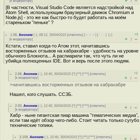
+
–
[
к модератору
]
/
[В частности, Visual Studio Code является надстройкой над
Atom Shell, использующим браузерный движок Chromium и
Node.js] - это же как быстро-то будет работать на моём
стареньком "пеньке" ?
+3
1.56
,
Аноним
(
-
), 08:12, 30/04/2015 [
ответить
] [
﹢﹢﹢
] [
· · ·
]
[
↓
]
+
–
[
к модератору
]
/
Кстати, ставил когда-то Атом этот, начитавшись
восторженных отзывов на хабрахабре - удобность на уровне
обычного Блокнота... А распиарили так, что чуть ли не
убийца полноценных IDE. Вот и верь после этого людям.
+1
2.68
,
Аноним
(
-
), 10:40, 30/04/2015 [
^
] [
^^
] [
^^^
] [
ответить
]
+
–
[
к модератору
]
/
>начитавшись восторженных отзывов на хабрахабре
Нашел, кого слушать. ССЗБ.
2.93
,
Аноним
(
-
), 12:40, 30/04/2015 [
^
] [
^^
] [
^^^
] [
ответить
]
+
–
/
[
к модератору
]
Хабр - ныне гигантская пиар машина "тематических медиа",
если там идёт обзор чего-либо. Стоит читать только сугубо
технические топики.
3.109
,
Аноним
(
-
), 15:40, 30/04/2015 [
^
] [
^^
] [
^^^
] [
ответить
]
+
–
/