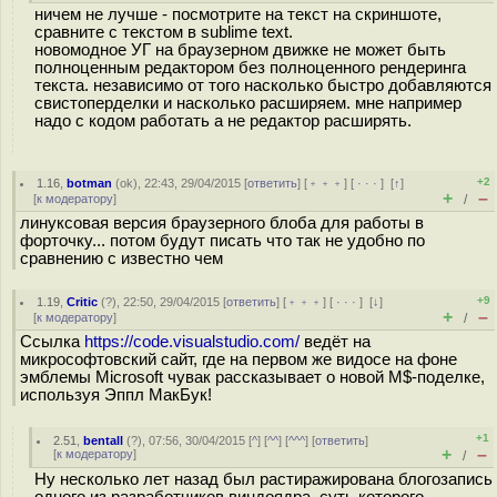
ничем не лучше - посмотрите на текст на скриншоте,
сравните с текстом в sublime text.
новомодное УГ на браузерном движке не может быть
полноценным редактором без полноценного рендеринга
текста. независимо от того насколько быстро добавляются
свистоперделки и насколько расширяем. мне например
надо с кодом работать а не редактор расширять.
+2
1.16
,
botman
(
ok
), 22:43, 29/04/2015 [
ответить
] [
﹢﹢﹢
] [
· · ·
]
[
↑
]
+
–
[
к модератору
]
/
линуксовая версия браузерного блоба для работы в
форточку... потом будут писать что так не удобно по
сравнению с известно чем
+9
1.19
,
Critic
(
?
), 22:50, 29/04/2015 [
ответить
] [
﹢﹢﹢
] [
· · ·
]
[
↓
]
+
–
[
к модератору
]
/
Ссылка
https://code.visualstudio.com/
ведёт на
микрософтовский сайт, где на первом же видосе на фоне
эмблемы Microsoft чувак рассказывает о новой M$-поделке,
используя Эппл МакБук!
+1
2.51
,
bentall
(
?
), 07:56, 30/04/2015 [
^
] [
^^
] [
^^^
] [
ответить
]
+
–
[
к модератору
]
/
Ну несколько лет назад был растиражирована блогозапись