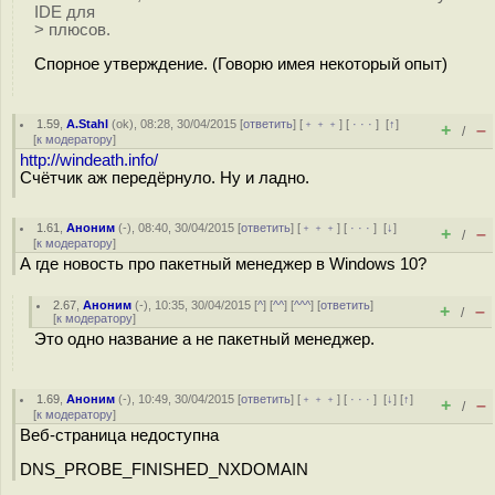
IDE для
> плюсов.
Спорное утверждение. (Говорю имея некоторый опыт)
1.59
,
A.Stahl
(
ok
), 08:28, 30/04/2015 [
ответить
] [
﹢﹢﹢
] [
· · ·
]
[
↑
]
+
–
/
[
к модератору
]
http://windeath.info/
Счётчик аж передёрнуло. Ну и ладно.
1.61
,
Аноним
(
-
), 08:40, 30/04/2015 [
ответить
] [
﹢﹢﹢
] [
· · ·
]
[
↓
]
+
–
/
[
к модератору
]
А где новость про пакетный менеджер в Windows 10?
2.67
,
Аноним
(
-
), 10:35, 30/04/2015 [
^
] [
^^
] [
^^^
] [
ответить
]
+
–
/
[
к модератору
]
Это одно название а не пакетный менеджер.
1.69
,
Аноним
(
-
), 10:49, 30/04/2015 [
ответить
] [
﹢﹢﹢
] [
· · ·
]
[
↓
] [
↑
]
+
–
/
[
к модератору
]
Веб-страница недоступна
DNS_PROBE_FINISHED_NXDOMAIN