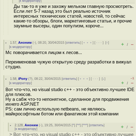
[
к модератору
]
Ды так-то я уже и захожу мельком главную просмотреть.
Если лет 5-7 назад это был реально источник
интересных технических статей, новостей, то сейчас
какие-то обзоры, блоги, маркетинговые статьи, и прочие
заумные высеры, один популизм, короче...
1.57
,
Аноним
(
-
), 08:20, 30/04/2015 [
ответить
] [
﹢﹢﹢
] [
· · ·
]
[
↑
]
+
–
/
[
к модератору
]
Мс поворачивается лицом к лесов...
Переименовав чужую открытую среду разработки в вижуал
студио.
–1
1.58
,
iPony
(
?
), 08:22, 30/04/2015 [
ответить
] [
﹢﹢﹢
] [
· · ·
]
[
↓
]
+
–
[
к модератору
]
/
Вот что-что, но visual studio с++ - это объективно лучшее IDE
для плюсов.
Ну а сабж что-то непонятное, сделанное для продвижения
ихнего ASP.NET
PS: сам лично использую netbeans, не являюсь
майкрософтным ботом или фанатиком этой компании
2.128
,
Аноним
(
-
), 19:25, 30/04/2015 [
^
] [
^^
] [
^^^
] [
ответить
]
+
–
/
[
к модератору
]
> Вот что-что, но visual studio с++ - это объективно лучшее