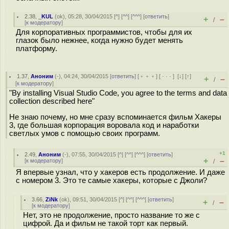
2.38
,
_KUL
(
ok
), 05:28, 30/04/2015 [
^
] [
^^
] [
^^^
] [
ответить
]
+
–
/
[
к модератору
]
Для корпоративных программистов, чтобы для их
глазок было нежнее, когда нужно будет менять
платформу.
1.37
,
Аноним
(
-
), 04:24, 30/04/2015 [
ответить
] [
﹢﹢﹢
] [
· · ·
]
[
↓
] [
↑
]
+
–
/
[
к модератору
]
"By installing Visual Studio Code, you agree to the terms and data
collection described here"
Не знаю почему, но мне сразу вспоминается фильм Хакеры
3, где большая корпорация воровала код и наработки
светлых умов с помощью своих программ.
+1
2.49
,
Аноним
(
-
), 07:55, 30/04/2015 [
^
] [
^^
] [
^^^
] [
ответить
]
+
–
[
к модератору
]
/
Я впервые узнал, что у хакеров есть продолжение. И даже
с номером 3. Это те самые хакеры, которые с Джоли?
3.66
,
ZiNk
(
ok
), 09:51, 30/04/2015 [
^
] [
^^
] [
^^^
] [
ответить
]
+
–
/
[
к модератору
]
Нет, это не продолжение, просто название то же с
цифрой. Да и фильм не такой торт как первый.