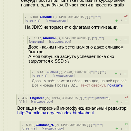
секунд просто при попытке поставить курсор и/или
написать одну букву. В частности в проектах grails
–2
6.100
,
Аноним
(
-
), 14:04, 30/04/2015 [
^
] [
^^
] [
^^^
]
+
–
[
ответить
]
[
к модератору
]
/
На JDK9 не тормозит с флагами оптимизации.
7.117
,
Аноним
(
-
), 16:45, 30/04/2015 [
^
] [
^^
] [
^^^
]
+
–
/
[
ответить
]
[
к модератору
]
Дооо - каким нить эстонцам оно даже слишком
быстро.
А моя бабушка заснуть успевает пока оно
загрузится с SSD :-\
8.131
,
Аноним
(
-
), 23:48, 30/04/2015 [
^
] [
^^
] [
^^^
]
+
–
/
[
ответить
]
[
к модератору
]
Дооо - у тебя памяти небось гига два, на всё про всё
Вот и ноешь Поставь 32 ...
текст свёрнут,
показать
–2
4.65
,
Engineer
(
??
), 09:44, 30/04/2015 [
^
] [
^^
] [
^^^
] [
ответить
]
+
–
[
↓
] [
↑
] [
к модератору
]
/
Вот еще интересный многофункциональный редактор:
http://semiletov.org/tea/index.html#about
+1
5.101
,
Gammar_N.
(
?
), 14:06, 30/04/2015 [
^
] [
^^
] [
^^^
]
+
–
[
ответить
]
[
к модератору
]
/