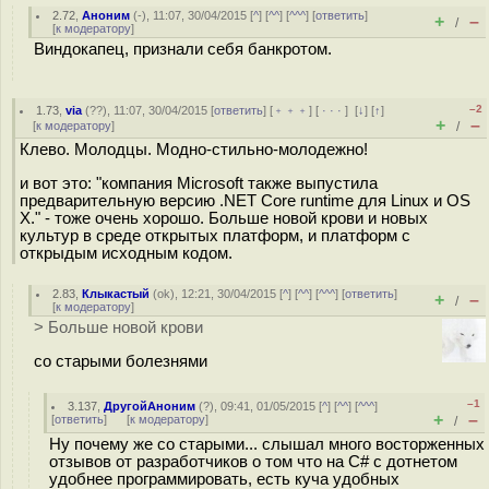
2.72
,
Аноним
(
-
), 11:07, 30/04/2015 [
^
] [
^^
] [
^^^
] [
ответить
]
+
–
/
[
к модератору
]
Виндокапец, признали себя банкротом.
–2
1.73
,
via
(
??
), 11:07, 30/04/2015 [
ответить
] [
﹢﹢﹢
] [
· · ·
]
[
↓
] [
↑
]
+
–
[
к модератору
]
/
Клево. Молодцы. Модно-стильно-молодежно!
и вот это: "компания Microsoft также выпустила
предварительную версию .NET Core runtime для Linux и OS
X." - тоже очень хорошо. Больше новой крови и новых
культур в среде открытых платформ, и платформ с
открыдым исходным кодом.
2.83
,
Клыкастый
(
ok
), 12:21, 30/04/2015 [
^
] [
^^
] [
^^^
] [
ответить
]
+
–
/
[
к модератору
]
> Больше новой крови
со старыми болезнями
–1
3.137
,
ДругойАноним
(
?
), 09:41, 01/05/2015 [
^
] [
^^
] [
^^^
]
+
–
[
ответить
]
[
к модератору
]
/
Ну почему же со старыми... слышал много восторженных
отзывов от разработчиков о том что на C# c дотнетом
удобнее программировать, есть куча удобных