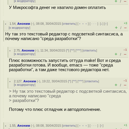
+
–
[
к модератору
]
/
У Микрософта денег не хватило домен оплатить
+3
1.54
,
Аноним
(
-
), 08:08, 30/04/2015 [
ответить
] [
﹢﹢﹢
] [
· · ·
]
[
↓
] [
↑
]
+
–
[
к модератору
]
/
Ну так это текстовый редактор с подсветкой синтаксиса, а
почему написано "среда разработки"?
–1
2.75
,
Аноним
(
-
), 11:34, 30/04/2015 [
^
] [
^^
] [
^^^
] [
ответить
]
+
–
[
к модератору
]
/
Плюс возможность запустить оттуда make! Вот и среда
разработки готова. И вообще, emacs — тоже "среда
разработки", а там даже текстового редактора нет.
–1
2.127
,
Аноним
(
-
), 19:22, 30/04/2015 [
^
] [
^^
] [
^^^
] [
ответить
]
+
–
[
к модератору
]
/
> Ну так это текстовый редактор с подсветкой синтаксиса,
а почему написано "среда
> разработки"?
Потому что плюс отладчик и автодополнение.
+1
1.55
,
Аноним
(
-
), 08:08, 30/04/2015 [
ответить
] [
﹢﹢﹢
] [
· · ·
]
[
↑
]