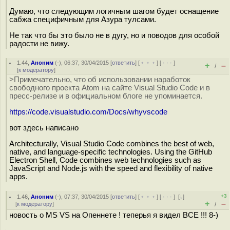
Думаю, что следующим логичным шагом будет оснащение
сабжа специфичным для Азура тулсами.
Не так что бы это было не в дугу, но и поводов для особой
радости не вижу.
1.44
,
Аноним
(
-
), 06:37, 30/04/2015 [
ответить
] [
﹢﹢﹢
] [
· · ·
]
+
–
/
[
к модератору
]
>Примечательно, что об использовании наработок
свободного проекта Atom на сайте Visual Studio Code и в
пресс-релизе и в официальном блоге не упоминается.
https://code.visualstudio.com/Docs/whyvscode
вот здесь написано
Architecturally, Visual Studio Code combines the best of web,
native, and language-specific technologies. Using the GitHub
Electron Shell, Code combines web technologies such as
JavaScript and Node.js with the speed and flexibility of native
apps.
+3
1.46
,
Аноним
(
-
), 07:37, 30/04/2015 [
ответить
] [
﹢﹢﹢
] [
· · ·
]
[
↓
]
+
–
[
к модератору
]
/
новость о MS VS на Опеннете ! теперья я видел ВСЕ !!! 8-)