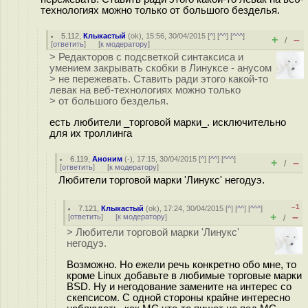
технологиях можно только от большого безделья.
5.112
,
Клыкастый
(
ok
), 15:56, 30/04/2015 [
^
] [
^^
] [
^^^
]
+
–
/
[
ответить
]
[
к модератору
]
> Редакторов с подсветкой синтаксиса и
умением закрывать скобки в Линуксе - анусом
> не пережевать. Ставить ради этого какой-то
левак на веб-технологиях можно только
> от большого безделья.
есть любители _торговой марки_. исключительно
для их троллинга
6.119
,
Аноним
(
-
), 17:15, 30/04/2015 [
^
] [
^^
] [
^^^
]
+
–
/
[
ответить
]
[
к модератору
]
Любители торговой марки 'Линукс' негодуэ.
–1
7.121
,
Клыкастый
(
ok
), 17:24, 30/04/2015 [
^
] [
^^
] [
^^^
]
+
–
[
ответить
]
[
к модератору
]
/
> Любители торговой марки 'Линукс'
негодуэ.
Возможно. Но ежели речь конкретно обо мне, то
кроме Linux добавьте в любимые торговые марки
BSD. Ну и негодование замените на интерес со
скепсисом. С одной стороны крайне интересно