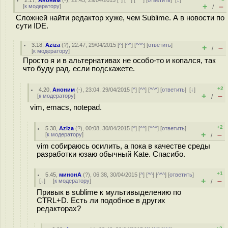
2.17
,
Аноним
(
-
), 22:45, 29/04/2015 [
^
] [
^^
] [
^^^
] [
ответить
]
[
↓
]
+
–
[
к модератору
]
/
Сложней найти редактор хуже, чем Sublime. А в новости по
сути IDE.
3.18
,
Aziza
(
?
), 22:47, 29/04/2015 [
^
] [
^^
] [
^^^
] [
ответить
]
+
–
/
[
к модератору
]
Просто я и в альтернативах не особо-то и копался, так
что буду рад, если подскажете.
+2
4.20
,
Аноним
(
-
), 23:04, 29/04/2015 [
^
] [
^^
] [
^^^
] [
ответить
]
[
↓
]
+
–
[
к модератору
]
/
vim, emacs, notepad.
+2
5.30
,
Aziza
(
?
), 00:08, 30/04/2015 [
^
] [
^^
] [
^^^
] [
ответить
]
+
–
[
к модератору
]
/
vim собираюсь осилить, а пока в качестве среды
разработки юзаю обычный Kate. Спасибо.
+1
5.45
,
минонА
(
?
), 06:38, 30/04/2015 [
^
] [
^^
] [
^^^
] [
ответить
]
+
–
[
↓
] [
к модератору
]
/
Привык в sublime к мультивыделению по
CTRL+D. Есть ли подобное в других
редакторах?