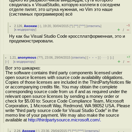
одного из разработчиков виндоядра, суть которого
сводилась к VisualStudio, которую коллеги в соседнем
отделе пилят, это штука нужнная, но Vim это наше
(системных программеров) всё
–1
2.126
,
Аноним
(
-
), 19:20, 30/04/2015 [
^
] [
^^
] [
^^^
] [
ответить
]
+
–
[
к модератору
]
/
Ну как бы Visual Studio Code кроссплатформенная, это и
продемонстрировали.
+7
1.21
,
anonymous
(
??
), 23:06, 29/04/2015 [
ответить
] [
﹢﹢﹢
] [
· · ·
]
[
↓
]
+
–
[
↑
] [
к модератору
]
/
Вот это шикарно:
The software contains third party components licensed under
open source licenses with source code availability obligations.
Copies of those licenses are included in the ThirdPartyNotices file
or accompanying credits file. You may obtain the complete
corresponding source code from us if and as required under the
relevant open source licenses by sending a money order or
check for $5.00 to: Source Code Compliance Team, Microsoft
Corporation, 1 Microsoft Way, Redmond, WA 98052 USA. Please
write “third party source code for Visual Studio Code” in the
memo line of your payment. We may also make the source
available at
http://thirdpartysource.microsoft.com/.
2.24
,
Аноним
(
-
), 23:36, 29/04/2015 [
^
] [
^^
] [
^^^
] [
ответить
]