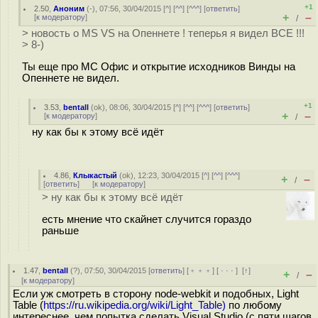
+1
2.50
,
Аноним
(
-
), 07:56, 30/04/2015 [
^
] [
^^
] [
^^^
] [
ответить
]
+
–
[
к модератору
]
/
> новость о MS VS на Опеннете ! теперья я видел ВСЕ !!!
> 8-)
Ты еще про МС Офис и открытие исходников Винды на
Опеннете не видел.
+1
3.53
,
bentall
(
ok
), 08:06, 30/04/2015 [
^
] [
^^
] [
^^^
] [
ответить
]
+
–
[
к модератору
]
/
ну как бы к этому всё идёт
4.86
,
Клыкастый
(
ok
), 12:23, 30/04/2015 [
^
] [
^^
] [
^^^
]
+
–
/
[
ответить
]
[
к модератору
]
> ну как бы к этому всё идёт
есть мнение что скайнет случится гораздо
раньше
1.47
,
bentall
(
?
), 07:50, 30/04/2015 [
ответить
] [
﹢﹢﹢
] [
· · ·
]
[
↑
]
+
–
/
[
к модератору
]
Если уж смотреть в сторону node-webkit и подобных, Light
Table (
https://ru.wikipedia.org/wiki/Light_Table)
по любому
интереснее, чем попытка сделать Visual Studio (с пяти шагов