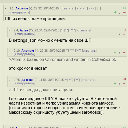
+3
1.1
,
Аноним
(
-
), 22:32, 29/04/2015 [
ответить
] [
﹢﹢﹢
] [
· · ·
]
[
↓
]
+
–
[
к модератору
]
/
ШГ из венды даже притащили.
–3
2.4
,
Aziza
(
?
), 22:34, 29/04/2015 [
^
] [
^^
] [
^^^
] [
ответить
]
+
–
[
к модератору
]
/
В settings.json можно сменить на своё ШГ.
2.10
,
Аноним
(
-
), 22:38, 29/04/2015 [
^
] [
^^
] [
^^^
] [
ответить
]
+
–
/
[
к модератору
]
>Atom is based on Chromium and written in CoffeeScript.
это хромог виноват
–3
2.78
,
да я же
(
?
), 11:53, 30/04/2015 [
^
] [
^^
] [
^^^
] [
ответить
]
+
–
[
к модератору
]
/
> ШГ из венды даже притащили.
Где там виндовое ШГ? В шапке - убунта. В контентной
части известная и легко узнаваемая жирнота макоси.
(оставим в стороне вопрос о том, зачем они приклеили к
маковскому скриншоту убунтушный заголовок).
+9