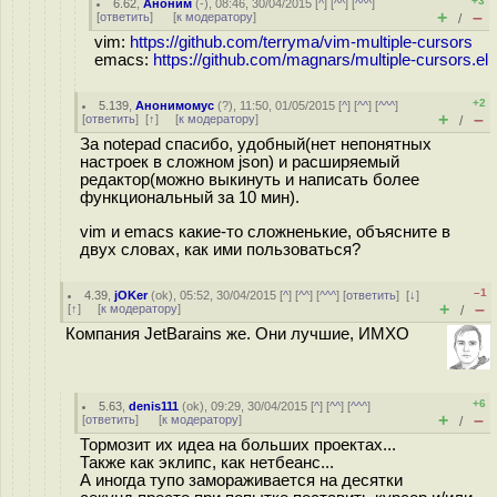
+3
6.62
,
Аноним
(
-
), 08:46, 30/04/2015 [
^
] [
^^
] [
^^^
]
+
–
[
ответить
]
[
к модератору
]
/
vim:
https://github.com/terryma/vim-multiple-cursors
emacs:
https://github.com/magnars/multiple-cursors.el
+2
5.139
,
Анонимомус
(
?
), 11:50, 01/05/2015 [
^
] [
^^
] [
^^^
]
+
–
[
ответить
]
[
↑
] [
к модератору
]
/
За notepad спасибо, удобный(нет непонятных
настроек в сложном json) и расширяемый
редактор(можно выкинуть и написать более
функциональный за 10 мин).
vim и emacs какие-то сложненькие, объясните в
двух словах, как ими пользоваться?
–1
4.39
,
jOKer
(
ok
), 05:52, 30/04/2015 [
^
] [
^^
] [
^^^
] [
ответить
]
[
↓
]
+
–
[
↑
] [
к модератору
]
/
Компания JetBarains же. Они лучшие, ИМХО
+6
5.63
,
denis111
(
ok
), 09:29, 30/04/2015 [
^
] [
^^
] [
^^^
]
+
–
[
ответить
]
[
к модератору
]
/
Тормозит их идеа на больших проектах...
Также как эклипс, как нетбеанс...
А иногда тупо замораживается на десятки