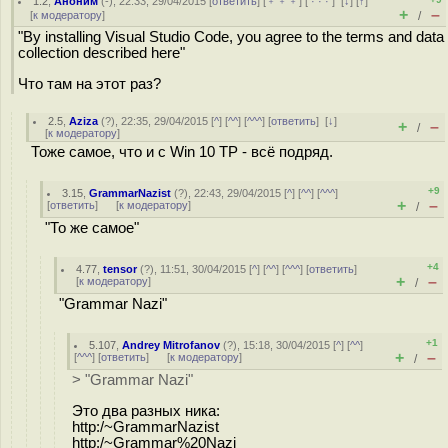
1.2
,
Аноним
(
-
), 22:33, 29/04/2015 [
ответить
] [
﹢﹢﹢
] [
· · ·
]
[
↓
] [
↑
]
+
–
[
к модератору
]
/
"By installing Visual Studio Code, you agree to the terms and data
collection described here"
Что там на этот раз?
2.5
,
Aziza
(
?
), 22:35, 29/04/2015 [
^
] [
^^
] [
^^^
] [
ответить
]
[
↓
]
+
–
/
[
к модератору
]
Тоже самое, что и с Win 10 TP - всё подряд.
+9
3.15
,
GrammarNazist
(
?
), 22:43, 29/04/2015 [
^
] [
^^
] [
^^^
]
+
–
[
ответить
]
[
к модератору
]
/
"То же самое"
+4
4.77
,
tensor
(
?
), 11:51, 30/04/2015 [
^
] [
^^
] [
^^^
] [
ответить
]
+
–
[
к модератору
]
/
"Grammar Nazi"
+1
5.107
,
Andrey Mitrofanov
(
?
), 15:18, 30/04/2015 [
^
] [
^^
]
+
–
[
^^^
] [
ответить
]
[
к модератору
]
/
> "Grammar Nazi"
Это два разных ника:
http:/~GrammarNazist
http:/~Grammar%20Nazi