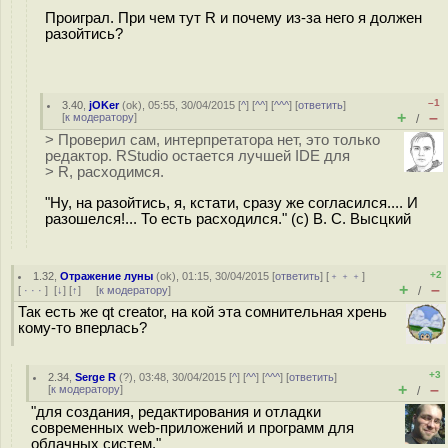
Проиграл. При чем тут R и почему из-за него я должен
разойтись?
–1
3.40
,
jOKer
(
ok
), 05:55, 30/04/2015 [
^
] [
^^
] [
^^^
] [
ответить
]
+
–
[
к модератору
]
/
> Проверил сам, интерпретатора нет, это только
редактор. RStudio остается лучшей IDE для
> R, расходимся.
"Ну, на разойтись, я, кстати, сразу же согласился.... И
разошелся!... То есть расходился." (с) В. С. Высцкий
+2
1.32
,
Отражение луны
(
ok
), 01:15, 30/04/2015 [
ответить
] [
﹢﹢﹢
]
+
–
[
· · ·
]
[
↓
] [
↑
] [
к модератору
]
/
Так есть же qt creator, на кой эта сомнительная хрень
кому-то вперлась?
+3
2.34
,
Serge R
(
?
), 03:48, 30/04/2015 [
^
] [
^^
] [
^^^
] [
ответить
]
+
–
[
к модератору
]
/
"для создания, редактирования и отладки
современных web-приложений и программ для
облачных систем."