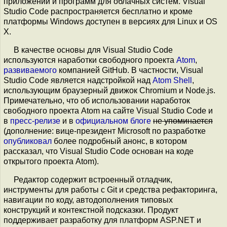
приложений и программ для облачных систем. Visual
Studio Code распространяется бесплатно и кроме
платформы Windows доступен в версиях для Linux и OS
X.
В качестве основы для Visual Studio Code
используются наработки свободного проекта
Atom
,
развиваемого
компанией GitHub. В частности, Visual
Studio Code является надстройкой над
Atom Shell
,
использующим браузерный движок Chromium и Node.js.
Примечательно, что об использовании наработок
свободного проекта Atom на сайте Visual Studio Code и
в
пресс-релизе
и в
официальном блоге
не упоминается
(дополнение: вице-президент Microsoft по разработке
опубликовал
более подробный анонс, в котором
рассказал, что Visual Studio Code основан на коде
открытого проекта Atom).
Редактор содержит встроенный отладчик,
инструменты для работы с Git и средства рефакторинга,
навигации по коду, автодополнения типовых
конструкций и контекстной подсказки. Продукт
поддерживает разработку для платформ ASP.NET и