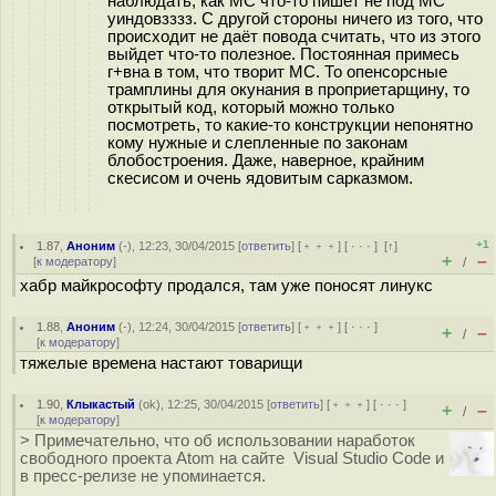
наблюдать, как МС что-то пишет не под МС
уиндовзззз. С другой стороны ничего из того, что
происходит не даёт повода считать, что из этого
выйдет что-то полезное. Постоянная примесь
г+вна в том, что творит МС. То опенсорсные
трамплины для окунания в проприетарщину, то
открытый код, который можно только
посмотреть, то какие-то конструкции непонятно
кому нужные и слепленные по законам
блобостроения. Даже, наверное, крайним
скесисом и очень ядовитым сарказмом.
+1
1.87
,
Аноним
(
-
), 12:23, 30/04/2015 [
ответить
] [
﹢﹢﹢
] [
· · ·
]
[
↑
]
+
–
[
к модератору
]
/
хабр майкрософту продался, там уже поносят линукс
1.88
,
Аноним
(
-
), 12:24, 30/04/2015 [
ответить
] [
﹢﹢﹢
] [
· · ·
]
+
–
/
[
к модератору
]
тяжелые времена настают товарищи
1.90
,
Клыкастый
(
ok
), 12:25, 30/04/2015 [
ответить
] [
﹢﹢﹢
] [
· · ·
]
+
–
/
[
к модератору
]
> Примечательно, что об использовании наработок
свободного проекта Atom на сайте Visual Studio Code и
в пресс-релизе не упоминается.