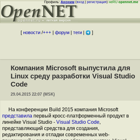
Профиль:
Аноним
(
вход
|
регистрация
)
неRU
opennet.me
[
новости
/
+++
|
форум
|
теги
|
]
Компания Microsoft выпустила для
Linux среду разработки Visual Studio
Code
29.04.2015 22:07 (MSK)
На конференции Build 2015 компания Microsoft
представила
первый кросс-платформенный продукт в
линейке Visual Studio -
Visual Studio Code
,
представляющий средства для создания,
редактирования и отладки современных web-