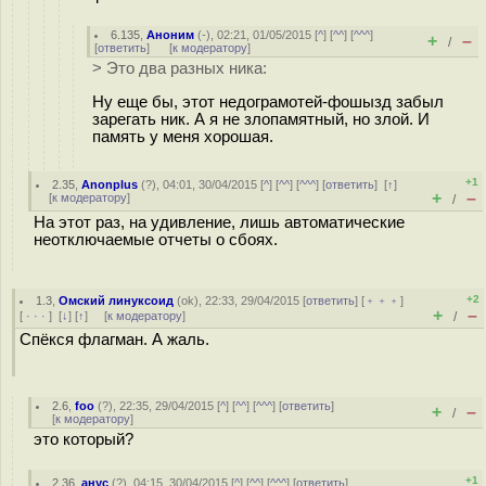
6.135
,
Аноним
(
-
), 02:21, 01/05/2015 [
^
] [
^^
] [
^^^
]
+
–
/
[
ответить
]
[
к модератору
]
> Это два разных ника:
Ну еще бы, этот недограмотей-фошызд забыл
зарегать ник. А я не злопамятный, но злой. И
память у меня хорошая.
+1
2.35
,
Anonplus
(
?
), 04:01, 30/04/2015 [
^
] [
^^
] [
^^^
] [
ответить
]
[
↑
]
+
–
[
к модератору
]
/
На этот раз, на удивление, лишь автоматические
неотключаемые отчеты о сбоях.
+2
1.3
,
Омский линуксоид
(
ok
), 22:33, 29/04/2015 [
ответить
] [
﹢﹢﹢
]
+
–
[
· · ·
]
[
↓
] [
↑
] [
к модератору
]
/
Спёкся флагман. А жаль.
2.6
,
foo
(
?
), 22:35, 29/04/2015 [
^
] [
^^
] [
^^^
] [
ответить
]
+
–
/
[
к модератору
]
это который?
+1
2.36
,
анус
(
?
), 04:15, 30/04/2015 [
^
] [
^^
] [
^^^
] [
ответить
]