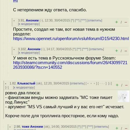
ml
С нетерпением жду ответа, спасибо.
3.91
,
Аноним
(
-
), 12:30, 30/04/2015 [
^
] [
^^
] [
^^^
] [
ответить
]
+
–
/
[
к модератору
]
Простите, создал не там, вот новая тема в нужном
разделе:
https://www.opennet.ru/openforum/vsluhforumID15/4230.html
3.102
,
Аноним
(
-
), 14:17, 30/04/2015 [
^
] [
^^
] [
^^^
] [
ответить
]
+
–
/
[
к модератору
]
У меня есть тема в Русскоязычном форуме Steam:
http://steamcommunity.com/discussions/forum/26/43099721
263930086/?tscn=140552
1.82
,
Клыкастый
(
ok
), 12:20, 30/04/2015 [
ответить
] [
﹢﹢﹢
] [
· · ·
]
[
↓
]
+
–
/
[
↑
] [
к модератору
]
ровно два плюса:
- фанатикам венды можно задвигать "МС тоже пишет
под Линукс"
- аргумент "MS VS самый лучший и у вас его нет" исчезает.
Короче поле для троллинга просторное, если кому надо.
2.98
,
тоже Аноним
(
ok
), 14:00, 30/04/2015 [
^
] [
^^
] [
^^^
] [
ответить
]
+
–
/