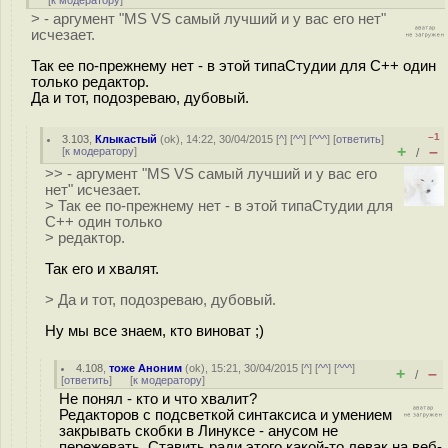
[
к модератору
]
> - аргумент "MS VS самый лучший и у вас его нет"
исчезает.
Так ее по-прежнему нет - в этой типаСтудии для C++ один
только редактор.
Да и тот, подозреваю, дубовый.
–1
3.103
,
Клыкастый
(
ok
), 14:22, 30/04/2015 [
^
] [
^^
] [
^^^
] [
ответить
]
+
–
[
к модератору
]
/
>> - аргумент "MS VS самый лучший и у вас его
нет" исчезает.
> Так ее по-прежнему нет - в этой типаСтудии для
C++ один только
> редактор.
Так его и хвалят.
> Да и тот, подозреваю, дубовый.
Ну мы все знаем, кто виноват ;)
4.108
,
тоже Аноним
(
ok
), 15:21, 30/04/2015 [
^
] [
^^
] [
^^^
]
+
–
/
[
ответить
]
[
к модератору
]
Не понял - кто и что хвалит?
Редакторов с подсветкой синтаксиса и умением
закрывать скобки в Линуксе - анусом не
пережевать. Ставить ради этого какой-то левак на веб-