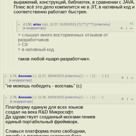
выражений, конструкций, библиотек, в сравнении с JAVA.
Плюс всё это дело компилится не в JIT, в нативный код и
соответственно работает быстрее.
+1
4.138
,
arisu
(
ok
), 10:37, 01/05/2015 [
^
] [
^^
] [
^^^
] [
ответить
]
+
–
[
к модератору
]
/
> слышал много восторженных отзывов от
разработчиков
> C#
> в нативный код
таков любой «шарп‐разработчик».
1.74
,
Аноним
(
-
), 11:27, 30/04/2015 [
ответить
] [
﹢﹢﹢
] [
· · ·
]
[
↑
]
+
–
/
[
к модератору
]
"не можешь победить - возглавь" (с)
1.76
,
Аноним
(
-
), 11:39, 30/04/2015 [
ответить
] [
﹢﹢﹢
] [
· · ·
]
+
–
/
[
к модератору
]
Платформу единую для всех языков
создал на века R&D Микрософт.
Да здравствует созданный мозгами гениев
единый портабельный фреймворк.
Славься платформа mono свободная,
дружбы с пингвином надежная база.