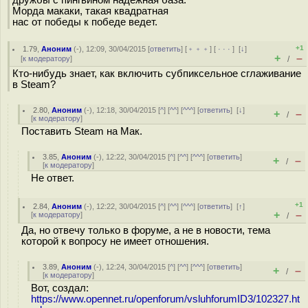
Морда макаки, такая квадратная
нас от победы к победе ведет.
+1
1.79
,
Аноним
(
-
), 12:09, 30/04/2015 [
ответить
] [
﹢﹢﹢
] [
· · ·
]
[
↓
]
+
–
[
к модератору
]
/
Кто-нибудь знает, как включить субпиксельное сглаживание
в Steam?
2.80
,
Аноним
(
-
), 12:18, 30/04/2015 [
^
] [
^^
] [
^^^
] [
ответить
]
[
↓
]
+
–
/
[
к модератору
]
Поставить Steam на Мак.
3.85
,
Аноним
(
-
), 12:22, 30/04/2015 [
^
] [
^^
] [
^^^
] [
ответить
]
+
–
/
[
к модератору
]
Не ответ.
+1
2.84
,
Аноним
(
-
), 12:22, 30/04/2015 [
^
] [
^^
] [
^^^
] [
ответить
]
[
↑
]
+
–
[
к модератору
]
/
Да, но отвечу только в форуме, а не в новости, тема
которой к вопросу не имеет отношения.
3.89
,
Аноним
(
-
), 12:24, 30/04/2015 [
^
] [
^^
] [
^^^
] [
ответить
]
+
–
/
[
к модератору
]
Вот, создал:
https://www.opennet.ru/openforum/vsluhforumID3/102327.ht