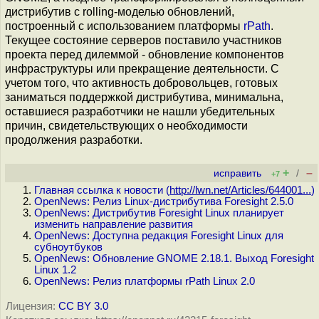
дистрибутив с rolling-моделью обновлений,
построенный с использованием платформы
rPath
.
Текущее состояние серверов поставило участников
проекта перед дилеммой - обновление компонентов
инфраструктуры или прекращение деятельности. С
учетом того, что активность добровольцев, готовых
заниматься поддержкой дистрибутива, минимальна,
оставшиеся разработчики не нашли убедительных
причин, свидетельствующих о необходимости
продолжения разработки.
+
–
исправить
/
+7
Главная ссылка к новости (
http://lwn.net/Articles/644001...
)
OpenNews: Релиз Linux-дистрибутива Foresight 2.5.0
OpenNews: Дистрибутив Foresight Linux планирует
изменить направление развития
OpenNews: Доступна редакция Foresight Linux для
субноутбуков
OpenNews: Обновление GNOME 2.18.1. Выход Foresight
Linux 1.2
OpenNews: Релиз платформы rPath Linux 2.0
Лицензия:
CC BY 3.0