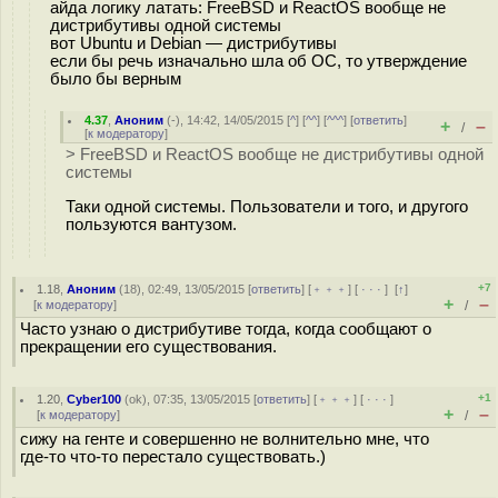
айда логику латать: FreeBSD и ReactOS вообще не
дистрибутивы одной системы
вот Ubuntu и Debian — дистрибутивы
если бы речь изначально шла об ОС, то утверждение
было бы верным
4.37
,
Аноним
(
-
), 14:42, 14/05/2015 [
^
] [
^^
] [
^^^
] [
ответить
]
+
–
/
[
к модератору
]
> FreeBSD и ReactOS вообще не дистрибутивы одной
системы
Таки одной системы. Пользователи и того, и другого
пользуются вантузом.
+7
1.18
,
Аноним
(
18
), 02:49, 13/05/2015 [
ответить
] [
﹢﹢﹢
] [
· · ·
]
[
↑
]
+
–
[
к модератору
]
/
Часто узнаю о дистрибутиве тогда, когда сообщают о
прекращении его существования.
+1
1.20
,
Cyber100
(
ok
), 07:35, 13/05/2015 [
ответить
] [
﹢﹢﹢
] [
· · ·
]
+
–
[
к модератору
]
/
сижу на генте и совершенно не волнительно мне, что
где-то что-то перестало существовать.)