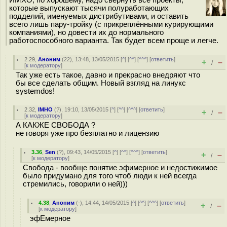
ИМХО, по хорошему, надо свернуть все проекты,
которые выпускают тысячи полуработающих
подделий, именуемых дистрибутивами, и оставить
всего лишь пару-тройку (с прикреплёнными курирующими
компаниями), но довести их до нормального
работоспособного варианта. Так будет всем проще и легче.
2.29
,
Аноним
(
22
), 13:48, 13/05/2015 [
^
] [
^^
] [
^^^
] [
ответить
]
+
–
/
[
к модератору
]
Так уже есть такое, давно и прекрасно внедряют что
бы все сделать общим. Новый взгляд на линукс
systemdos!
2.32
,
IMHO
(
?
), 19:10, 13/05/2015 [
^
] [
^^
] [
^^^
] [
ответить
]
+
–
/
[
к модератору
]
А КАКЖЕ СВОБОДА ?
не говоря уже про безплатно и лицензию
3.36
,
Sen
(
?
), 09:43, 14/05/2015 [
^
] [
^^
] [
^^^
] [
ответить
]
+
–
/
[
к модератору
]
Свобода - вообще понятие эфимерное и недостижимое
было придумано для того чтоб люди к ней всегда
стремились, говорили о ней)))
4.38
,
Аноним
(
-
), 14:44, 14/05/2015 [
^
] [
^^
] [
^^^
] [
ответить
]
+
–
/
[
к модератору
]
эфЕмерное