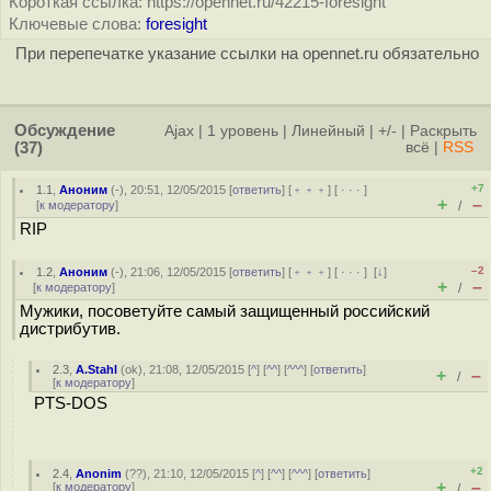
Короткая ссылка: https://opennet.ru/42215-foresight
Ключевые слова:
foresight
При перепечатке указание ссылки на opennet.ru обязательно
Обсуждение
Ajax
|
1 уровень
|
Линейный
|
+/-
|
Раскрыть
(37)
всё
|
RSS
+7
1.1
,
Аноним
(
-
), 20:51, 12/05/2015 [
ответить
] [
﹢﹢﹢
] [
· · ·
]
+
–
[
к модератору
]
/
RIP
–2
1.2
,
Аноним
(
-
), 21:06, 12/05/2015 [
ответить
] [
﹢﹢﹢
] [
· · ·
]
[
↓
]
+
–
[
к модератору
]
/
Мужики, посоветуйте самый защищенный российский
дистрибутив.
2.3
,
A.Stahl
(
ok
), 21:08, 12/05/2015 [
^
] [
^^
] [
^^^
] [
ответить
]
+
–
/
[
к модератору
]
PTS-DOS
+2
2.4
,
Anonim
(
??
), 21:10, 12/05/2015 [
^
] [
^^
] [
^^^
] [
ответить
]
+
–
[
к модератору
]
/