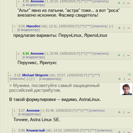
4.33
,
Аноним
(
-
), 22:15, 13/05/2015 [
^
] [
^^
] [
^^^
] [
ответить
]
+
–
/
[
к модератору
]
"Альт" явно из латыни, "астра" тоже... а вот "роса"
внезапно исконное. Фасмер свидетель!
3.24
,
Нанобот
(
ok
), 12:11, 13/05/2015 [
^
] [
^^
] [
^^^
] [
ответить
]
[
↑
]
+
–
/
[
к модератору
]
предлагаю варианты: ПерунLinux, ЯрилоLinux
4.34
,
Аноним
(
-
), 22:49, 13/05/2015 [
^
] [
^^
] [
^^^
] [
ответить
]
+
–
/
[
к модератору
]
Перуникс, Ярилукс
+1
2.13
,
Michael Shigorin
(
ok
), 23:57, 12/05/2015 [
^
] [
^^
] [
^^^
]
+
–
[
ответить
]
[
↓
] [
↑
] [
к модератору
]
/
> Мужики, посоветуйте самый защищенный
российский дистрибутив.
В такой формулировке -- видимо, AstraLinux.
3.17
,
Аноним
(
-
), 01:46, 13/05/2015 [
^
] [
^^
] [
^^^
] [
ответить
]
+
–
/
[
к модератору
]
Точнее, Astra Linux SE.
3.30
,
Клыкастый
(
ok
), 14:13, 13/05/2015 [
^
] [
^^
] [
^^^
] [
ответить
]
+
–
/