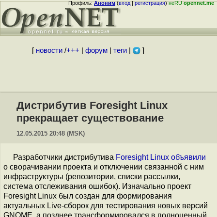
Профиль:
Аноним
(
вход
|
регистрация
)
неRU
opennet.me
[
новости
/
+++
|
форум
|
теги
|
]
Дистрибутив Foresight Linux
прекращает существование
12.05.2015 20:48 (MSK)
Разработчики дистрибутива
Foresight Linux
объявили
о сворачивании проекта и отключении связанной с ним
инфраструктуры (репозитории, списки рассылки,
система отслеживания ошибок). Изначально проект
Foresight Linux был создан для формирования
актуальных Live-сборок для тестирования новых версий
GNOME, а позднее трансформировался в полноценный