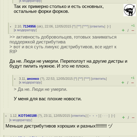
[
к модератору
]
Так их примерно столько и есть основных,
остальные форки форков.
+1
2.10
,
7134956
(
ok
), 22:06, 12/05/2015 [
^
] [
^^
] [
^^^
] [
ответить
]
[
↑
]
+
–
[
к модератору
]
/
>> активность добровольцев, готовых заниматься
поддержкой дистрибутива
> вот и вся суть линукс дистрибутивов, все идет к
RIP
Да не. Люди не умерли. Переползут на другие дистры и
будут пилить нужное. И это не плохо.
+1
3.11
,
анонко
(
?
), 22:53, 12/05/2015 [
^
] [
^^
] [
^^^
] [
ответить
]
+
–
[
к модератору
]
/
> Да не. Люди не умерли.
У меня для вас плохие новости.
1.12
,
KOT040188
(
?
), 23:11, 12/05/2015 [
ответить
] [
﹢﹢﹢
] [
· · ·
]
[
↑
]
+
–
/
[
к модератору
]
Меньше дистрибутивов хороших и разных!!!!!!!!! ヅ