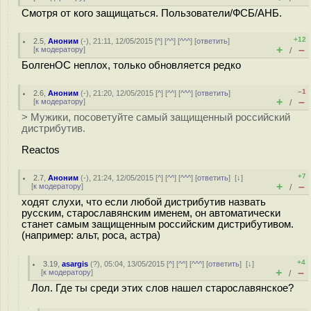
Смотря от кого защищаться. Пользователи/ФСБ/АНБ.
+12
2.5
,
Аноним
(
-
), 21:11, 12/05/2015 [
^
] [
^^
] [
^^^
] [
ответить
]
+
–
[
к модератору
]
/
БолгенОС неплох, только обновляется редко
–1
2.6
,
Аноним
(
-
), 21:20, 12/05/2015 [
^
] [
^^
] [
^^^
] [
ответить
]
+
–
[
к модератору
]
/
> Мужики, посоветуйте самый защищенный российский
дистрибутив.
Reactos
+7
2.7
,
Аноним
(
-
), 21:24, 12/05/2015 [
^
] [
^^
] [
^^^
] [
ответить
]
[
↓
]
+
–
[
к модератору
]
/
ходят слухи, что если любой дистрибутив назвать
русским, старославянским именем, он автоматически
станет самым защищенным российским дистрибутивом.
(например: альт, роса, астра)
+4
3.19
,
asargis
(
?
), 05:04, 13/05/2015 [
^
] [
^^
] [
^^^
] [
ответить
]
[
↓
]
+
–
[
к модератору
]
/
Лол. Где ты среди этих слов нашел старославянское?