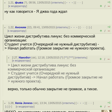
+1
1.21
,
фыва
(
?
), 08:56, 13/05/2015 [
ответить
] [
﹢﹢﹢
] [
· · ·
]
+
–
[
к модератору
]
/
ну как говорится - Я джва года ждал
+2
1.22
,
Аноним
(
22
), 09:41, 13/05/2015 [
ответить
] [
﹢﹢﹢
] [
· · ·
]
[
↓
]
+
–
[
к модератору
]
/
Цикл жизни дистрибутива линукс без коммерческой
организации:
Студент учится (Очередной не нужный диструбитив) -
> Начал работать (Громкое закрытие не нужного проекта).
2.27
,
Нанобот
(
ok
), 12:18, 13/05/2015 [
^
] [
^^
] [
^^^
] [
ответить
]
+
–
/
[
к модератору
]
> Цикл жизни дистрибутива линукс без
коммерческой организации:
> Студент учится (Очередной не нужный
диструбитив) -> Начал работать (Громкое закрытие не
> нужного проекта).
верно, только обычно закрытие не громкое, а тихое.
+1
1.28
,
Xenia Joness
(
ok
), 13:34, 13/05/2015 [
ответить
] [
﹢﹢﹢
] [
· · ·
]
+
–
[
↓
] [
↑
] [
к модератору
]
/