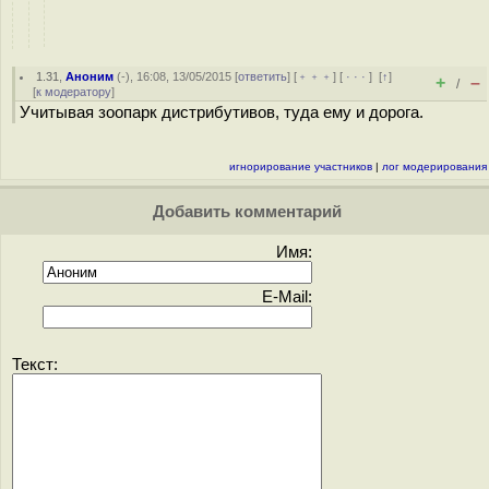
1.31
,
Аноним
(
-
), 16:08, 13/05/2015 [
ответить
] [
﹢﹢﹢
] [
· · ·
]
[
↑
]
+
–
/
[
к модератору
]
Учитывая зоопарк дистрибутивов, туда ему и дорога.
игнорирование участников
|
лог модерирования
Добавить комментарий
Имя:
E-Mail:
Текст: