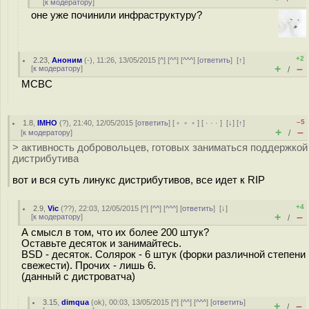
[
к модератору
]
оне уже починили инфраструктуру?
+2
2.23
,
Аноним
(
-
), 11:26, 13/05/2015 [
^
] [
^^
] [
^^^
] [
ответить
]
[
↑
]
+
–
[
к модератору
]
/
МСВС
–5
1.8
,
IMHO
(
?
), 21:40, 12/05/2015 [
ответить
] [
﹢﹢﹢
] [
· · ·
]
[
↓
] [
↑
]
+
–
[
к модератору
]
/
> активность добровольцев, готовых заниматься поддержкой
дистрибутива
вот и вся суть линукс дистрибутивов, все идет к RIP
+4
2.9
,
Vic
(
??
), 22:03, 12/05/2015 [
^
] [
^^
] [
^^^
] [
ответить
]
[
↓
]
+
–
[
к модератору
]
/
А смысл в том, что их более 200 штук?
Оставьте десяток и занимайтесь.
BSD - десяток. Солярок - 6 штук (форки различной степени
свежести). Прочих - лишь 6.
(данный с дистроватча)
3.15
,
dimqua
(
ok
), 00:03, 13/05/2015 [
^
] [
^^
] [
^^^
] [
ответить
]
+
–
/