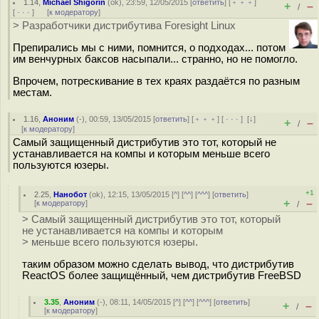
1.14
,
Michael Shigorin
(
ok
), 23:59, 12/05/2015 [
ответить
] [
﹢﹢﹢
]
+
–
/
[
· · ·
]
[
к модератору
]
> Разработчики дистрибутива Foresight Linux
Препирались мы с ними, помнится, о подходах... потом
им венчурных баксов насыпали... странно, но не помогло.
Впрочем, потрескивание в тех краях раздаётся по разным
местам.
1.16
,
Аноним
(
-
), 00:59, 13/05/2015 [
ответить
] [
﹢﹢﹢
] [
· · ·
]
[
↓
]
+
–
/
[
к модератору
]
Самый защищенный дистрибутив это тот, который не
устанавливается на компы и которым меньше всего
пользуются юзеры.
+1
2.25
,
Нанобот
(
ok
), 12:15, 13/05/2015 [
^
] [
^^
] [
^^^
] [
ответить
]
+
–
[
к модератору
]
/
> Самый защищенный дистрибутив это тот, который
не устанавливается на компы и которым
> меньше всего пользуются юзеры.
таким образом можно сделать вывод, что дистрибутив
ReactOS более защищённый, чем дистрибутив FreeBSD
3.35
,
Аноним
(
-
), 08:11, 14/05/2015 [
^
] [
^^
] [
^^^
] [
ответить
]
+
–
/
[
к модератору
]