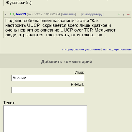
Жуковский :)
+
–
1.7
,
toor99
(
ok
), 23:17, 18/08/2004 [
ответить
]
[
к модератору
]
/
Под многообещающим названием статьи "Как
настроить UUCP" скрывается всего лишь краткое и
очень невнятное описание UUCP over TCP. Мельчают
люди, отрываются, так сказать, от истоков... эх...
игнорирование участников
|
лог модерирования
Добавить комментарий
Имя:
E-Mail:
Текст: