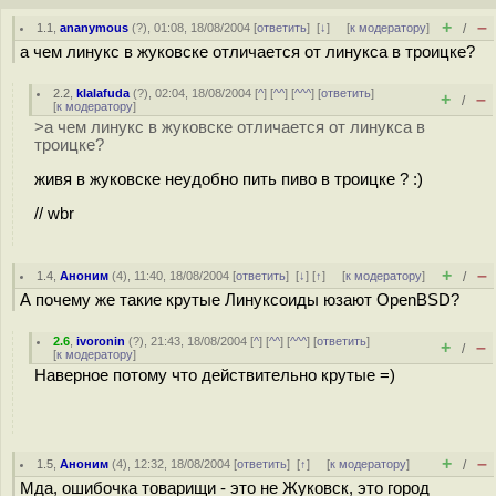
+
–
1.1
,
ananymous
(
?
), 01:08, 18/08/2004 [
ответить
]
[
↓
] [
к модератору
]
/
а чем линукс в жуковске отличается от линукса в троицке?
2.2
,
klalafuda
(
?
), 02:04, 18/08/2004 [
^
] [
^^
] [
^^^
] [
ответить
]
+
–
/
[
к модератору
]
>а чем линукс в жуковске отличается от линукса в
троицке?
живя в жуковске неудобно пить пиво в троицке ? :)
// wbr
+
–
1.4
,
Аноним
(
4
), 11:40, 18/08/2004 [
ответить
]
[
↓
] [
↑
] [
к модератору
]
/
А почему же такие крутые Линуксоиды юзают OpenBSD?
2.6
,
ivoronin
(
?
), 21:43, 18/08/2004 [
^
] [
^^
] [
^^^
] [
ответить
]
+
–
/
[
к модератору
]
Наверное потому что действительно крутые =)
+
–
1.5
,
Аноним
(
4
), 12:32, 18/08/2004 [
ответить
]
[
↑
] [
к модератору
]
/
Мда, ошибочка товарищи - это не Жуковск, это город