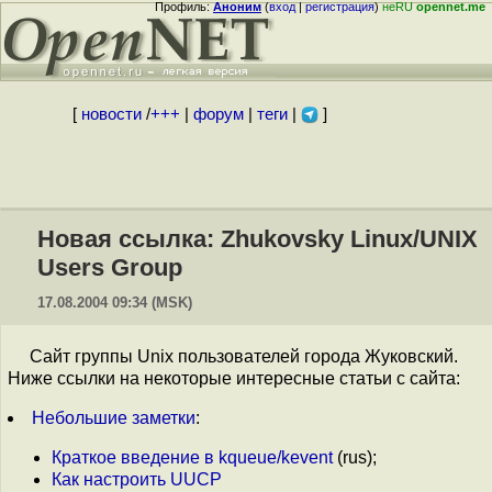
Профиль:
Аноним
(
вход
|
регистрация
)
неRU
opennet.me
[
новости
/
+++
|
форум
|
теги
|
]
Новая ссылка: Zhukovsky Linux/UNIX
Users Group
17.08.2004 09:34 (MSK)
Сайт группы Unix пользователей города Жуковский.
Ниже ссылки на некоторые интересные статьи с сайта:
Небольшие заметки
:
Краткое введение в kqueue/kevent
(rus);
Как настроить UUCP