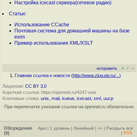
Настройка icecast сервера(сетевое радио)
Статьи
:
Использование CCache
Почтовая система для домашней машины на базе
exim
Пример использования XML/XSLT
+
–
исправить
/
Главная ссылка к новости (
http://www.zlug.pp.ru/...
)
Лицензия:
CC BY 3.0
Короткая ссылка: https://opennet.ru/4247-unix
Ключевые слова:
unix
,
mail
,
kueue
,
icecast
,
xml
,
uucp
При перепечатке указание ссылки на opennet.ru обязательно
Обсуждение
Ajax
|
1 уровень
|
Линейный
|
+/-
|
Раскрыть всё
(6)
|
RSS