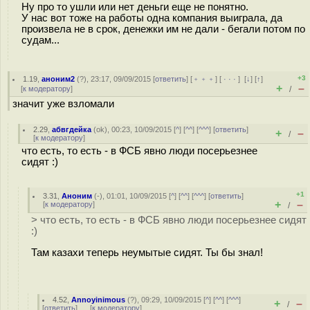
Ну про то ушли или нет деньги еще не понятно.
У нас вот тоже на работы одна компания выиграла, да
произвела не в срок, денежки им не дали - бегали потом по
судам...
+3
1.19
,
аноним2
(
?
), 23:17, 09/09/2015 [
ответить
] [
﹢﹢﹢
] [
· · ·
]
[
↓
] [
↑
]
+
–
[
к модератору
]
/
значит уже взломали
2.29
,
абвгдейка
(
ok
), 00:23, 10/09/2015 [
^
] [
^^
] [
^^^
] [
ответить
]
+
–
/
[
к модератору
]
что есть, то есть - в ФСБ явно люди посерьезнее
сидят :)
+1
3.31
,
Аноним
(
-
), 01:01, 10/09/2015 [
^
] [
^^
] [
^^^
] [
ответить
]
+
–
[
к модератору
]
/
> что есть, то есть - в ФСБ явно люди посерьезнее сидят
:)
Там казахи теперь неумытые сидят. Ты бы знал!
4.52
,
Annoyinimous
(
?
), 09:29, 10/09/2015 [
^
] [
^^
] [
^^^
]
+
–
/
[
ответить
]
[
к модератору
]