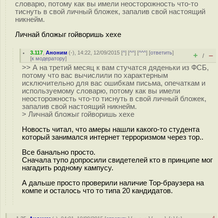
словарю, потому как вы имели неосторожность что-то
тиснуть в свой личный бложек, запалив свой настоящий
никнейм.
Личнай бложыг гойворишь хехе
3.117
,
Аноним
(
-
), 14:22, 12/09/2015 [
^
] [
^^
] [
^^^
] [
ответить
]
+
–
/
[
к модератору
]
>> А на третий месяц к вам стучатся дяденьки из ФСБ,
потому что вас вычислили по характерным
исключительно для вас ошибкам письма, опечаткам и
используемому словарю, потому как вы имели
неосторожность что-то тиснуть в свой личный бложек,
запалив свой настоящий никнейм.
> Личнай бложыг гойворишь хехе
Новость читал, что амеры нашли какого-то студента
который занимался интернет терроризмом через тор..
Все банально просто.
Сначала тупо допросили свидетелей кто в принципе мог
нагадить родному кампусу.
А дальше просто проверили наличие Тор-браузера на
компе и осталось что то типа 20 кандидатов.
–4