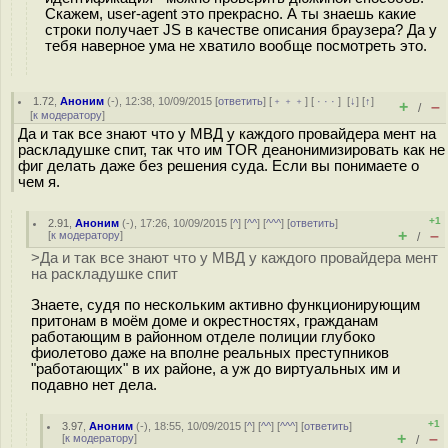
Скажем, user-agent это прекрасно. А ты знаешь какие
строки получает JS в качестве описания браузера? Да у
тебя наверное ума не хватило вообще посмотреть это.
1.72
,
Аноним
(
-
), 12:38, 10/09/2015 [
ответить
] [
﹢﹢﹢
] [
· · ·
]
[
↓
] [
↑
]
+
–
/
[
к модератору
]
Да и так все знают что у МВД у каждого провайдера мент на
раскладушке спит, так что им TOR деанонимизировать как не
фиг делать даже без решения суда. Если вы понимаете о
чем я.
+1
2.91
,
Аноним
(
-
), 17:26, 10/09/2015 [
^
] [
^^
] [
^^^
] [
ответить
]
+
–
[
к модератору
]
/
>Да и так все знают что у МВД у каждого провайдера мент
на раскладушке спит
Знаете, судя по нескольким активно функционирующим
притонам в моём доме и окрестностях, гражданам
работающим в районном отделе полиции глубоко
фиолетово даже на вполне реальных преступников
"работающих" в их районе, а уж до виртуальных им и
подавно нет дела.
+1
3.97
,
Аноним
(
-
), 18:55, 10/09/2015 [
^
] [
^^
] [
^^^
] [
ответить
]
+
–
[
к модератору
]
/