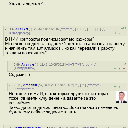
Ха-ха, я оценил :)
+14
1.6
,
Аноним
(
-
), 22:33, 09/09/2015 [
ответить
] [
﹢﹢﹢
] [
· · ·
]
[
↓
] [
↑
]
+
–
[
к модератору
]
/
В НИИ контракты подписывают менеджеры?
Менеджер подписал задание "слетать на алмазную планету
и напилить там 10т алмазов", но как передали в работу
технари повесились?
–2
2.69
,
Аноним
(
-
), 11:41, 10/09/2015 [
^
] [
^^
] [
^^^
] [
ответить
]
+
–
[
к модератору
]
/
Содомит :)
2.110
,
xPhoenix
(
ok
), 09:52, 11/09/2015 [
^
] [
^^
] [
^^^
] [
ответить
]
+
–
/
[
к модератору
]
Не только в НИИ, в некоторых других госконторах
тоже. Увидели кучу денег - а давайте за это
возьмёмся!
Так-с, дата, подпись, печать... Зови главного инженера,
будем ему сейчас задачи ставить.
+4