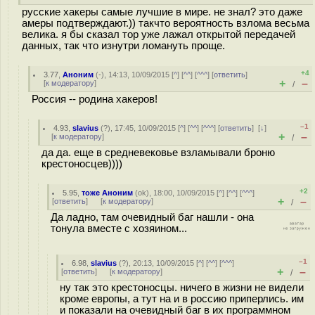
русские хакеры самые лучшие в мире. не знал? это даже
амеры подтверждают.)) такчто вероятность взлома весьма
велика. я бы сказал тор уже лажал открытой передачей
данных, так что изнутри ломануть проще.
+4
3.77
,
Аноним
(
-
), 14:13, 10/09/2015 [
^
] [
^^
] [
^^^
] [
ответить
]
+
–
[
к модератору
]
/
Россия -- родина хакеров!
–1
4.93
,
slavius
(
?
), 17:45, 10/09/2015 [
^
] [
^^
] [
^^^
] [
ответить
]
[
↓
]
+
–
[
к модератору
]
/
да да. еще в средневековье взламывали броню
крестоносцев))))
+2
5.95
,
тоже Аноним
(
ok
), 18:00, 10/09/2015 [
^
] [
^^
] [
^^^
]
+
–
[
ответить
]
[
к модератору
]
/
Да ладно, там очевидный баг нашли - она
тонула вместе с хозяином...
–1
6.98
,
slavius
(
?
), 20:13, 10/09/2015 [
^
] [
^^
] [
^^^
]
+
–
[
ответить
]
[
к модератору
]
/
ну так это крестоносцы. ничего в жизни не видели
кроме европы, а тут на и в россию приперлись. им
и показали на очевидный баг в их программном