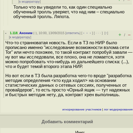
/
[
к модератору
]
Только что вы увидели то, как один специально
обученный тролль уверяет, что над ним – специально
обученный тролль. Ляпота.
1.118
,
Аноним
(
-
), 10:00, 13/09/2015 [
ответить
] [
﹢﹢﹢
] [
· · ·
]
[
↑
]
+
–
/
[
к модератору
]
Что-то странноватая новость. Если в ТЗ по НИР было
прописано именно "исследование возможности взлома сети
Tor" или нечто похожее, то такой контракт попробуй завали —
ну вот мы исследовали, все плохо, она не ломается, хотя
можно попробовать что-нибудь из дальнейшего списка: (...),
что и будет темой второго этапа НИР.
Но вот если в ТЗ была разработка чего-то вроде "разработка
методик определения <кто куда ходил> на основании
статистических данных о сетевых сессиях, полученных от
провайдеров", то есть просто чОрный ящик — тут надежных
и быстрых методик нету, да, контракт хрен выполнишь.
игнорирование участников
|
лог модерирования
Добавить комментарий
Имя: