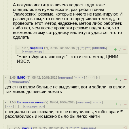
А покупка института ничего не даст туда тоже
специалистов нужно искать, разгребая тонны
"ламерских" резюме, которые ничего не гарантируют. И
разница в том, что если кто то предъявляет метод, то
проверить этот метод надежнее, метод либо работает,
либо нет, чем после проверки резюме надеяться, что
возможно этому сотруднику института удастся, что то
сделать.
4.57
,
Вареник
(
?
), 09:46, 10/09/2015 [
^
] [
^^
] [
^^^
] [
ответить
]
+
–
/
[
к модератору
]
"Нанять/купить институт" - это и есть метод ЦНИИ
ИЭСУ.
1.48
,
IMHO
(
?
), 08:42, 10/09/2015 [
ответить
] [
﹢﹢﹢
] [
· · ·
]
[
↑
]
+
–
/
[
к модератору
]
денег на взлом больше не выделяют, вот и забили на взлом,
так можно до пенсии ломать
1.50
,
Ватникнаизмене
(
?
), 09:04, 10/09/2015 [
ответить
] [
﹢﹢﹢
]
+
–
/
[
· · ·
]
[
↓
] [
к модератору
]
специально так сказали, что не получилось, чтобы враги™
расслабились и их можно было бы легко найти
–1
2.55
,
slavius
(
?
), 09:35, 10/09/2015 [
^
] [
^^
] [
^^^
] [
ответить
]