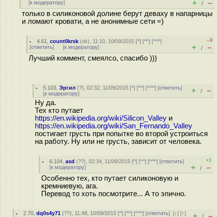
+
–
[
к модератору
]
/
только в силиконовой долине берут деваху в напарницы
и ломают кровати, а не анонимные сети =)
–3
4.61
,
count0krsk
(
ok
), 11:10, 10/09/2015 [
^
] [
^^
] [
^^^
]
+
–
[
ответить
]
[
к модератору
]
/
Лучший коммент, смеялсо, спасибо )))
5.103
,
Эргил
(
?
), 02:32, 11/09/2015 [
^
] [
^^
] [
^^^
] [
ответить
]
+
–
/
[
к модератору
]
Ну да.
Тех кто путает
https://en.wikipedia.org/wiki/Silicon_Valley
и
https://en.wikipedia.org/wiki/San_Fernando_Valley
постигает грусть при попытке во второй устроиться
на работу. Ну или не грусть, зависит от человека.
+1
6.104
,
asd
(
??
), 02:34, 11/09/2015 [
^
] [
^^
] [
^^^
] [
ответить
]
+
–
[
к модератору
]
/
Особенно тех, кто путает силиконовую и
кремниевую, ага.
Перевод то хоть посмотрите... А то эпично.
2.70
,
dq0s4y71
(
??
), 11:48, 10/09/2015 [
^
] [
^^
] [
^^^
] [
ответить
]
[
↓
] [
↑
]
+
–
/