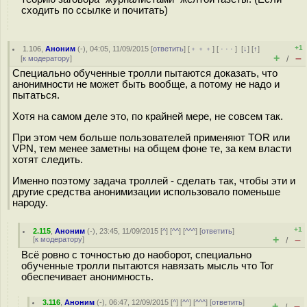
сходить по ссылке и почитать)
+1
1.106
,
Аноним
(
-
), 04:05, 11/09/2015 [
ответить
] [
﹢﹢﹢
] [
· · ·
]
[
↓
] [
↑
]
+
–
[
к модератору
]
/
Специально обученные тролли пытаются доказать, что
анонимности не может быть вообще, а потому не надо и
пытаться.
Хотя на самом деле это, по крайней мере, не совсем так.
При этом чем больше пользователей применяют TOR или
VPN, тем менее заметны на общем фоне те, за кем власти
хотят следить.
Именно поэтому задача троллей - сделать так, чтобы эти и
другие средства анонимизации использовало поменьше
народу.
+1
2.115
,
Аноним
(
-
), 23:45, 11/09/2015 [
^
] [
^^
] [
^^^
] [
ответить
]
+
–
[
к модератору
]
/
Всё ровно с точностью до наоборот, специально
обученные тролли пытаются навязать мысль что Tor
обеспечивает анонимность.
3.116
,
Аноним
(
-
), 06:47, 12/09/2015 [
^
] [
^^
] [
^^^
] [
ответить
]
+
–