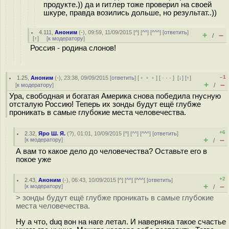
продукте.)) да и гитлер тоже проверил на своей
шкуре, правда возились дольше, но результат..))
4.111
,
Аноним
(
-
), 09:59, 11/09/2015 [
^
] [
^^
] [
^^^
] [
ответить
]
+
–
/
[
↑
] [
к модератору
]
Россия - родина слонов!
–1
1.25
,
Аноним
(
-
), 23:38, 09/09/2015 [
ответить
] [
﹢﹢﹢
] [
· · ·
]
[
↓
] [
↑
]
+
–
[
к модератору
]
/
Ура, свободная и богатая Америка снова победила гнусную
отсталую Россию! Теперь их зонды будут ещё глубже
проникать в самые глубокие места человечества.
+6
2.32
,
Яро Ш. Я.
(
?
), 01:01, 10/09/2015 [
^
] [
^^
] [
^^^
] [
ответить
]
+
–
[
к модератору
]
/
А вам то какое дело до человечества? Оставьте его в
покое уже
+2
2.43
,
Аноним
(
-
), 06:43, 10/09/2015 [
^
] [
^^
] [
^^^
] [
ответить
]
+
–
[
к модератору
]
/
> зонды будут ещё глубже проникать в самые глубокие
места человечества.
Ну а что, duq вон на наге летал. И наверняка такое счастье