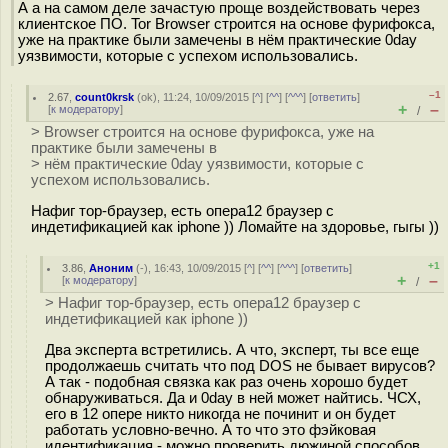
А а на самом деле зачастую проще воздействовать через
клиентское ПО. Tor Browser строится на основе фурифокса,
уже на практике были замечены в нём практические 0day
уязвимости, которые с успехом использовались.
–1
2.67
,
count0krsk
(
ok
), 11:24, 10/09/2015 [
^
] [
^^
] [
^^^
] [
ответить
]
+
–
[
к модератору
]
/
> Browser строится на основе фурифокса, уже на
практике были замечены в
> нём практические 0day уязвимости, которые с
успехом использовались.
Нафиг тор-браузер, есть опера12 браузер с
индетификацией как iphone )) Ломайте на здоровье, гыгы ))
+1
3.86
,
Аноним
(
-
), 16:43, 10/09/2015 [
^
] [
^^
] [
^^^
] [
ответить
]
+
–
[
к модератору
]
/
> Нафиг тор-браузер, есть опера12 браузер с
индетификацией как iphone ))
Два эксперта встретились. А что, эксперт, ты все еще
продолжаешь считать что под DOS не бывает вирусов?
А так - подобная связка как раз очень хорошо будет
обнаруживаться. Да и 0day в ней может найтись. ЧСХ,
его в 12 опере никто никогда не починит и он будет
работать условно-вечно. А то что это фэйковая
идентификация - можно проверить дюжиной способов.