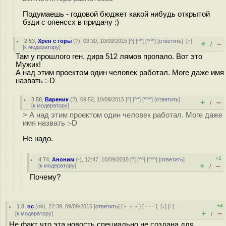
Подумаешь - годовой бюджет какой нибудь открытой
бзди с опенссх в придачу :)
2.53
,
Хрен с горы
(
?
), 09:30, 10/09/2015 [
^
] [
^^
] [
^^^
] [
ответить
]
[
↑
]
+
–
/
[
к модератору
]
Там у прошлого ген. дира 512 лямов пропало. Вот это
Мужик!
А над этим проектом один человек работал. Могe даже имя
назвать :-D
3.58
,
Вареник
(
?
), 09:52, 10/09/2015 [
^
] [
^^
] [
^^^
] [
ответить
]
+
–
/
[
к модератору
]
> А над этим проектом один человек работал. Могe даже
имя назвать :-D
Не надо.
+1
4.74
,
Аноним
(
-
), 12:47, 10/09/2015 [
^
] [
^^
] [
^^^
] [
ответить
]
+
–
[
к модератору
]
/
Почему?
+4
1.8
,
nc
(
ok
), 22:39, 09/09/2015 [
ответить
] [
﹢﹢﹢
] [
· · ·
]
[
↓
] [
↑
]
+
–
[
к модератору
]
/
Не факт что эта новость специально не создана для