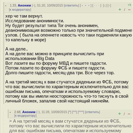
+5
1.33
,
Аноним
(
-
), 01:20, 10/09/2015 [
ответить
] [
﹢﹢﹢
] [
· · ·
]
[
↓
] [
↑
]
+
–
[
к модератору
]
/
хер че там вернут.
Исследование анонимности.
Ну будет результат типа Tor очень анонимен,
деанонимизация возможно только при значительной подмене
узлов. ( была на опеннете новость что таки подменяли какую
то капельку в море)
А на деле..
А на деле вас можно в принципе вычислить при
использовании BIg Data
Вот лазите вы по форуму МВД и пишете гадости.
Потом лазите по форуму ФСБ и пишете гадости.
Долго пишите гадости, месяц-два три. Все через тор.
А на третий месяц к вам стучатся дяденьки из ФСБ, потому
что вас вычислили по характерным исключительно для вас
ошибкам письма, опечаткам и используемому словарю,
потому как вы имели неосторожность что-то тиснуть в свой
личный бложек, запалив свой настоящий никнейм.
2.68
,
Аноним
(
-
), 11:28, 10/09/2015 [
^
] [
^^
] [
^^^
] [
ответить
]
+
–
/
[
к модератору
]
> А на третий месяц к вам стучатся дяденьки из ФСБ,
потому что вас вычислили по характерным исключительно
для вас ошибкам письма, опечаткам и используемому