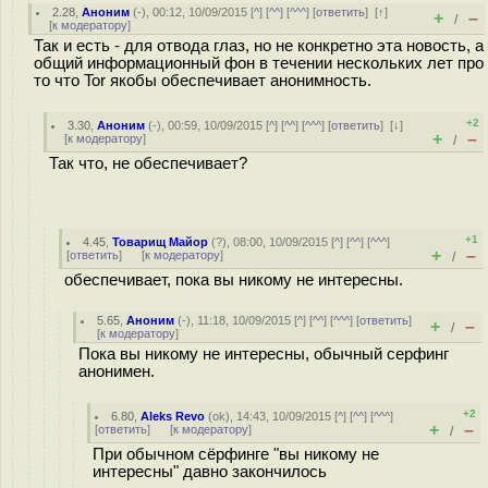
2.28
,
Аноним
(
-
), 00:12, 10/09/2015 [
^
] [
^^
] [
^^^
] [
ответить
]
[
↑
]
+
–
/
[
к модератору
]
Так и есть - для отвода глаз, но не конкретно эта новость, а
общий информационный фон в течении нескольких лет про
то что Tor якобы обеспечивает анонимность.
+2
3.30
,
Аноним
(
-
), 00:59, 10/09/2015 [
^
] [
^^
] [
^^^
] [
ответить
]
[
↓
]
+
–
[
к модератору
]
/
Так что, не обеспечивает?
+1
4.45
,
Товарищ Майор
(
?
), 08:00, 10/09/2015 [
^
] [
^^
] [
^^^
]
+
–
[
ответить
]
[
к модератору
]
/
обеспечивает, пока вы никому не интересны.
5.65
,
Аноним
(
-
), 11:18, 10/09/2015 [
^
] [
^^
] [
^^^
] [
ответить
]
+
–
/
[
к модератору
]
Пока вы никому не интересны, обычный серфинг
анонимен.
+2
6.80
,
Aleks Revo
(
ok
), 14:43, 10/09/2015 [
^
] [
^^
] [
^^^
]
+
–
[
ответить
]
[
к модератору
]
/
При обычном сёрфинге "вы никому не
интересны" давно закончилось