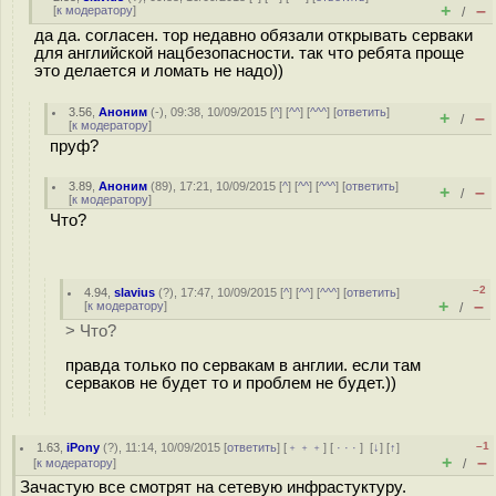
+
–
[
к модератору
]
/
да да. согласен. тор недавно обязали открывать серваки
для английской нацбезопасности. так что ребята проще
это делается и ломать не надо))
3.56
,
Аноним
(
-
), 09:38, 10/09/2015 [
^
] [
^^
] [
^^^
] [
ответить
]
+
–
/
[
к модератору
]
пруф?
3.89
,
Аноним
(
89
), 17:21, 10/09/2015 [
^
] [
^^
] [
^^^
] [
ответить
]
+
–
/
[
к модератору
]
Что?
–2
4.94
,
slavius
(
?
), 17:47, 10/09/2015 [
^
] [
^^
] [
^^^
] [
ответить
]
+
–
[
к модератору
]
/
> Что?
правда только по сервакам в англии. если там
серваков не будет то и проблем не будет.))
–1
1.63
,
iPony
(
?
), 11:14, 10/09/2015 [
ответить
] [
﹢﹢﹢
] [
· · ·
]
[
↓
] [
↑
]
+
–
[
к модератору
]
/
Зачастую все смотрят на сетевую инфрастуктуру.