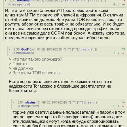
1.35
,
Аноним
(
-
), 04:01, 10/09/2015 [
ответить
] [
﹢﹢﹢
] [
· · ·
]
[
↓
] [
↑
]
+
–
[
к модератору
]
/
И, что там такого сложного? Просто выставить всем
клиентам MITM с подменой ключей шифрования. В отличии
от SSL вопить не должно. Все узлы TOR известны, так, что
роутить абсолютно весь трафик не обязательно. И не будет
иметь значения через сколько нод проходят трафик, если
они все на самом деле СОРМ под боком. А искать кого то за
пределами юрисдикции в любом случае гиблое дело.
+5
2.36
,
GotF
(
ok
), 04:56, 10/09/2015 [
^
] [
^^
] [
^^^
] [
ответить
]
[
↓
]
+
–
[
к модератору
]
/
> что там такого сложного?
> Просто
> не должно
> Все узлы TOR известны
Если все «ломальщики» столь же компетентны, то о
надёжности Tor можно в ближайшие десятилетия не
беспокоиться.
–1
3.54
,
slavius
(
?
), 09:32, 10/09/2015 [
^
] [
^^
] [
^^^
] [
ответить
]
+
–
[
к модератору
]
/
тор же уже светил данные пользователей и пароли в том
числе причем открыто без шифрования)) полагаю даже
эти ломальщики смогут когда нибудь спровоцировать
еще один баг)) а так тор взломать можно, потому как нет