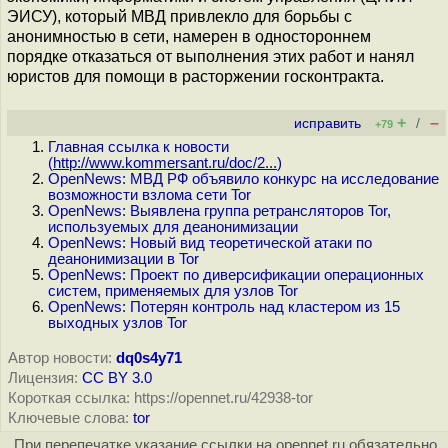
ЭИСУ), который МВД привлекло для борьбы с
анонимностью в сети, намерен в одностороннем
порядке отказаться от выполнения этих работ и нанял
юристов для помощи в расторжении госконтракта.
+
–
исправить
/
+79
Главная ссылка к новости
(
http://www.kommersant.ru/doc/2...
)
OpenNews: МВД РФ объявило конкурс на исследование
возможности взлома сети Tor
OpenNews: Выявлена группа ретрансляторов Tor,
используемых для деанонимизации
OpenNews: Новый вид теоретической атаки по
деанонимизации в Tor
OpenNews: Проект по диверсификации операционных
систем, применяемых для узлов Tor
OpenNews: Потерян контроль над кластером из 15
выходных узлов Tor
Автор новости:
dq0s4y71
Лицензия:
CC BY 3.0
Короткая ссылка: https://opennet.ru/42938-tor
Ключевые слова:
tor
При перепечатке указание ссылки на opennet.ru обязательно