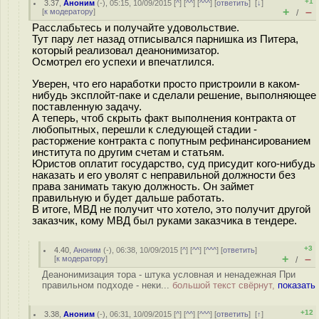
+1
3.37
,
Аноним
(
-
), 05:15, 10/09/2015 [
^
] [
^^
] [
^^^
] [
ответить
]
[
↓
]
+
–
[
к модератору
]
/
Расслабьтесь и получайте удовольствие.
Тут пару лет назад отписывался парнишка из Питера,
который реализовал деанонимизатор.
Осмотрел его успехи и впечатлился.
Уверен, что его наработки просто пристроили в каком-
нибудь эксплойт-паке и сделали решение, выполняющее
поставленную задачу.
А теперь, чтоб скрыть факт выполнения контракта от
любопытных, перешли к следующей стадии -
расторжение контракта с попутным рефинансированием
института по другим счетам и статьям.
Юристов оплатит государство, суд присудит кого-нибудь
наказать и его уволят с неправильной должности без
права занимать такую должность. Он займет
правильную и будет дальше работать.
В итоге, МВД не получит что хотело, это получит другой
заказчик, кому МВД был руками заказчика в тендере.
+3
4.40
,
Аноним
(
-
), 06:38, 10/09/2015 [
^
] [
^^
] [
^^^
] [
ответить
]
+
–
[
к модератору
]
/
Деанонимизация тора - штука условная и ненадежная При
правильном подходе - неки...
большой текст свёрнут,
показать
+12
3.38
,
Аноним
(
-
), 06:31, 10/09/2015 [
^
] [
^^
] [
^^^
] [
ответить
]
[
↑
]