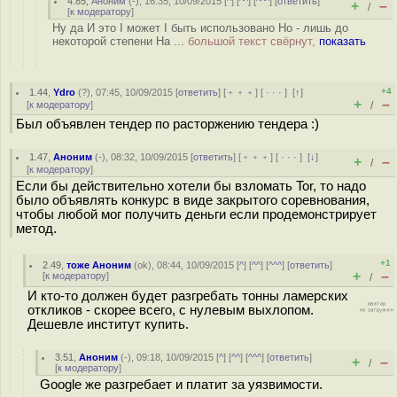
4.85
,
Аноним
(
-
), 16:35, 10/09/2015 [
^
] [
^^
] [
^^^
] [
ответить
]
+
–
/
[
к модератору
]
Ну да И это I может I быть использовано Но - лишь до
некоторой степени На ...
большой текст свёрнут,
показать
+4
1.44
,
Ydro
(
?
), 07:45, 10/09/2015 [
ответить
] [
﹢﹢﹢
] [
· · ·
]
[
↑
]
+
–
[
к модератору
]
/
Был объявлен тендер по расторжению тендера :)
1.47
,
Аноним
(
-
), 08:32, 10/09/2015 [
ответить
] [
﹢﹢﹢
] [
· · ·
]
[
↓
]
+
–
/
[
к модератору
]
Если бы действительно хотели бы взломать Tor, то надо
было объявлять конкурс в виде закрытого соревнования,
чтобы любой мог получить деньги если продемонстрирует
метод.
+1
2.49
,
тоже Аноним
(
ok
), 08:44, 10/09/2015 [
^
] [
^^
] [
^^^
] [
ответить
]
+
–
[
к модератору
]
/
И кто-то должен будет разгребать тонны ламерских
откликов - скорее всего, с нулевым выхлопом.
Дешевле институт купить.
3.51
,
Аноним
(
-
), 09:18, 10/09/2015 [
^
] [
^^
] [
^^^
] [
ответить
]
+
–
/
[
к модератору
]
Google же разгребает и платит за уязвимости.