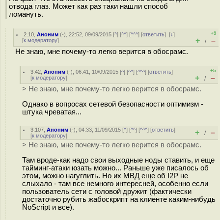
отвода глаз. Может как раз таки нашли способ
ломануть.
+9
2.10
,
Аноним
(
-
), 22:52, 09/09/2015 [
^
] [
^^
] [
^^^
] [
ответить
]
[
↓
]
+
–
[
к модератору
]
/
Не знаю, мне почему-то легко верится в обосрамс.
+5
3.42
,
Аноним
(
-
), 06:41, 10/09/2015 [
^
] [
^^
] [
^^^
] [
ответить
]
+
–
[
к модератору
]
/
> Не знаю, мне почему-то легко верится в обосрамс.
Однако в вопросах сетевой безопасности оптимизм -
штука чреватая...
3.107
,
Аноним
(
-
), 04:33, 11/09/2015 [
^
] [
^^
] [
^^^
] [
ответить
]
+
–
/
[
к модератору
]
> Не знаю, мне почему-то легко верится в обосрамс.
Там вроде-как надо свои выходные ноды ставить, и еще
тайминг-атаки юзать можно... Раньше уже писалось об
этом, можно нагуглить. Но их МВД еще об I2P не
слыхало - там все немного интересней, особенно если
пользователь сети с головой дружит (фактически
достаточно рубить жабоскрипт на клиенте каким-нибудь
NoScript и все).