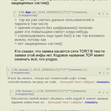
защищенных систем))
4.59
,
Ape
(
ok
), 10:44, 10/09/2015 [
^
] [
^^
] [
^^^
] [
ответить
]
+
–
/
[
к модератору
]
> тор же уже светил данные пользователей и
пароли в том числе
> причем открыто без шифрования)) полагаю
даже эти ломальщики смогут когда нибудь
> спровоцировать еще один баг)) а так тор взломать
можно, потому как
> нет защищенных систем))
Кто сказал, что заявка касается сети TOR? В тексте
заявки этой инфы нет. Кодовое название ТОР может
означать всё, что угодно.
+2
2.39
,
Аноним
(
-
), 06:31, 10/09/2015 [
^
] [
^^
] [
^^^
] [
ответить
]
[
↑
]
+
–
[
к модератору
]
/
И все бы ничего, только вот клиентский софт этому
способствовать ни разу не соби...
большой текст свёрнут,
показать
3.60
,
Аноним
(
-
), 11:05, 10/09/2015 [
^
] [
^^
] [
^^^
] [
ответить
]
+
–
/
[
к модератору
]
Абсолютно любой может объявить себя нодой А значит никаких
заранее известных кл...
большой текст свёрнут,
показать