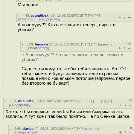
Мы знаем.
4.64
,
count0krsk
(
ok
), 11:14, 10/09/2015 [
^
] [
^^
] [
^^^
]
+
–
/
[
ответить
]
[
к модератору
]
А почемууу?? Кто нас защитит теперь, сирых и
убогих?
+2
5.83
,
Аноним
(
-
), 15:52, 10/09/2015 [
^
] [
^^
] [
^^^
] [
ответить
]
+
–
[
к модератору
]
/
> А почемууу?? Кто нас защитит теперь, сирых и
убогих?
Сдался ты кому-то, чтобы тебя защищать. Вот ОТ
тебя - может и будут защищать тех кто рангом
повыше или с кошельком потолще (впрочем, первое
без второго не бывает).
+4
1.23
,
Аноним
(
-
), 23:33, 09/09/2015 [
ответить
] [
﹢﹢﹢
] [
· · ·
]
[
↓
] [
↑
]
+
–
[
к модератору
]
/
Ха-ха. Я бы напрягся, если бы Китай или Америка за это
взялись. А тут всё и так было понятно. Не по Сеньке шапка.
–9
2.46
,
slavius
(
?
), 08:26, 10/09/2015 [
^
] [
^^
] [
^^^
] [
ответить
]
+
–
[
к модератору
]
/