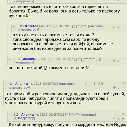
[
к модератору
]
Так им анонимность в сети как кость в горле, вот и
борются. Была б их воля, они в сеть только по паспорту
пускали бы.
3.88
,
Khariton
(
ok
), 17:08, 10/09/2015 [
^
] [
^^
] [
^^^
] [
ответить
]
+
–
/
[
к модератору
]
а что у вас есть анонимные точки входа?
типа свободная продажа сим карт, по всюду
анонимные и свободные точки вайфай, ананимные
инет-кафе без наблюдения за посетителями?
2.108
,
Аноним
(
-
), 04:52, 11/09/2015 [
^
] [
^^
] [
^^^
] [
ответить
]
[
↑
]
+
–
/
[
к модератору
]
новость не читай @ комменты оставляй!
+2
1.4
,
Аноним
(
-
), 22:16, 09/09/2015 [
ответить
] [
﹢﹢﹢
] [
· · ·
]
[
↓
] [
↑
]
+
–
[
к модератору
]
/
так прям анб и разрешило им подглядывать за своей кухней,
пусть свой чебураtor пилят и пропагандируют среди
угнетённых цензурой и запретами янок
+1
2.24
,
Аноним
(
-
), 23:36, 09/09/2015 [
^
] [
^^
] [
^^^
] [
ответить
]
+
–
[
к модератору
]
/
Кто обидит чебурашку, получит по морде от мастера Йоды.