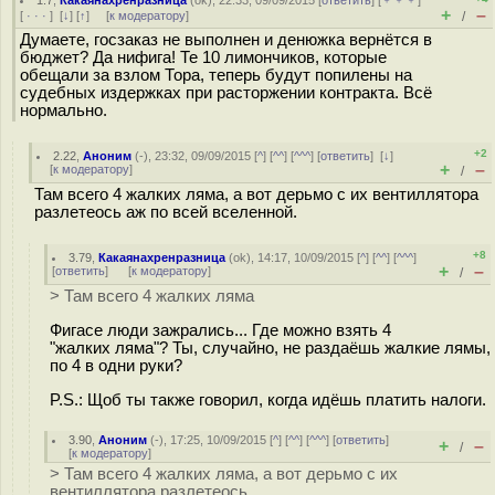
1.7
,
Какаянахренразница
(
ok
), 22:33, 09/09/2015 [
ответить
] [
﹢﹢﹢
]
+
–
[
· · ·
]
[
↓
] [
↑
] [
к модератору
]
/
Думаете, госзаказ не выполнен и денюжка вернётся в
бюджет? Да нифига! Те 10 лимончиков, которые
обещали за взлом Тора, теперь будут попилены на
судебных издержках при расторжении контракта. Всё
нормально.
+2
2.22
,
Аноним
(
-
), 23:32, 09/09/2015 [
^
] [
^^
] [
^^^
] [
ответить
]
[
↓
]
+
–
[
к модератору
]
/
Там всего 4 жалких ляма, а вот дерьмо с их вентиллятора
разлетеось аж по всей вселенной.
+8
3.79
,
Какаянахренразница
(
ok
), 14:17, 10/09/2015 [
^
] [
^^
] [
^^^
]
+
–
[
ответить
]
[
к модератору
]
/
> Там всего 4 жалких ляма
Фигасе люди зажрались... Где можно взять 4
"жалких ляма"? Ты, случайно, не раздаёшь жалкие лямы,
по 4 в одни руки?
P.S.: Щоб ты также говорил, когда идёшь платить налоги.
3.90
,
Аноним
(
-
), 17:25, 10/09/2015 [
^
] [
^^
] [
^^^
] [
ответить
]
+
–
/
[
к модератору
]
> Там всего 4 жалких ляма, а вот дерьмо с их
вентиллятора разлетеось