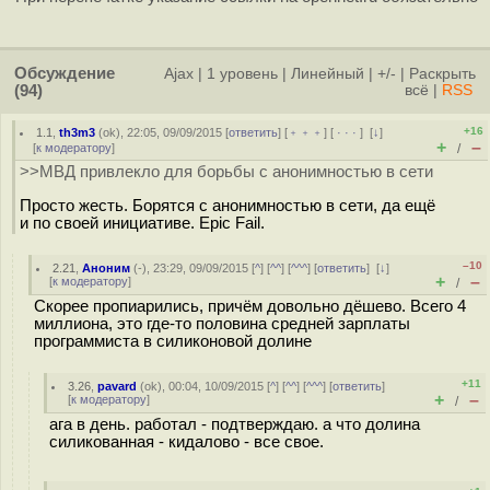
Обсуждение
Ajax
|
1 уровень
|
Линейный
|
+/-
|
Раскрыть
(94)
всё
|
RSS
+16
1.1
,
th3m3
(
ok
), 22:05, 09/09/2015 [
ответить
] [
﹢﹢﹢
] [
· · ·
]
[
↓
]
+
–
[
к модератору
]
/
>>МВД привлекло для борьбы с анонимностью в сети
Просто жесть. Борятся с анонимностью в сети, да ещё
и по своей инициативе. Epic Fail.
–10
2.21
,
Аноним
(
-
), 23:29, 09/09/2015 [
^
] [
^^
] [
^^^
] [
ответить
]
[
↓
]
+
–
[
к модератору
]
/
Скорее пропиарились, причём довольно дёшево. Всего 4
миллиона, это где-то половина средней зарплаты
программиста в силиконовой долине
+11
3.26
,
pavard
(
ok
), 00:04, 10/09/2015 [
^
] [
^^
] [
^^^
] [
ответить
]
+
–
[
к модератору
]
/
ага в день. работал - подтверждаю. а что долина
силикованная - кидалово - все свое.