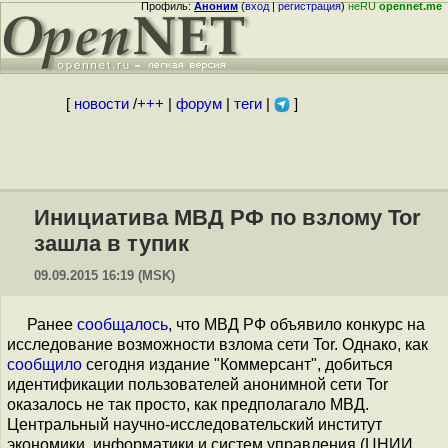
Профиль:
Аноним
(
вход
|
регистрация
)
неRU
opennet.me
[
новости
/
+++
|
форум
|
теги
|
]
Инициатива МВД РФ по взлому Tor
зашла в тупик
09.09.2015 16:19 (MSK)
Ранее
сообщалось
, что МВД РФ объявило конкурс на
исследование возможности взлома сети Tor. Однако, как
сообщило
сегодня издание "Коммерсант", добиться
идентификации пользователей анонимной сети Tor
оказалось не так просто, как предполагало МВД.
Центральный научно-исследовательский институт
экономики, информатики и систем управления (ЦНИИ