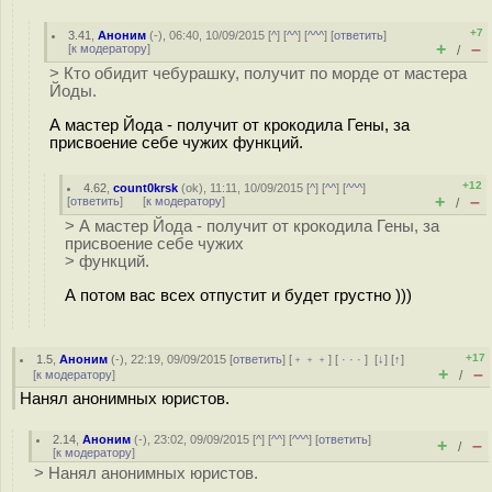
+7
3.41
,
Аноним
(
-
), 06:40, 10/09/2015 [
^
] [
^^
] [
^^^
] [
ответить
]
+
–
[
к модератору
]
/
> Кто обидит чебурашку, получит по морде от мастера
Йоды.
А мастер Йода - получит от крокодила Гены, за
присвоение себе чужих функций.
+12
4.62
,
count0krsk
(
ok
), 11:11, 10/09/2015 [
^
] [
^^
] [
^^^
]
+
–
[
ответить
]
[
к модератору
]
/
> А мастер Йода - получит от крокодила Гены, за
присвоение себе чужих
> функций.
А потом вас всех отпустит и будет грустно )))
+17
1.5
,
Аноним
(
-
), 22:19, 09/09/2015 [
ответить
] [
﹢﹢﹢
] [
· · ·
]
[
↓
] [
↑
]
+
–
[
к модератору
]
/
Нанял анонимных юристов.
2.14
,
Аноним
(
-
), 23:02, 09/09/2015 [
^
] [
^^
] [
^^^
] [
ответить
]
+
–
/
[
к модератору
]
> Нанял анонимных юристов.