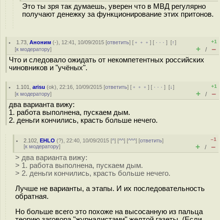
Это ты зря так думаешь, уверен что в МВД регулярно
получают денежку за функционирование этих притонов.
+1
1.73
,
Аноним
(
-
), 12:41, 10/09/2015 [
ответить
] [
﹢﹢﹢
] [
· · ·
]
[
↑
]
+
–
[
к модератору
]
/
Что и следовало ожидать от некомпетентных российских
чиновников и "учёных".
+1
1.101
,
arisu
(
ok
), 22:16, 10/09/2015 [
ответить
] [
﹢﹢﹢
] [
· · ·
]
[
↓
]
+
–
[
к модератору
]
/
два варианта вижу:
1. работа выполнена, пускаем дым.
2. деньги кончились, красть больше нечего.
–1
2.102
,
EHLO
(
?
), 22:40, 10/09/2015 [
^
] [
^^
] [
^^^
] [
ответить
]
+
–
[
к модератору
]
/
> два варианта вижу:
> 1. работа выполнена, пускаем дым.
> 2. деньги кончились, красть больше нечего.
Лучше не варианты, а этапы. И их последовательность
обратная.
Но больше всего это похоже на высосанную из пальца
теорию заговора "журналистами" желтой газеты. (Если