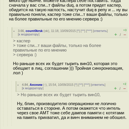
много где нынче. Можете каспера себе поставить. Тогда
сначала у вас спи...т файлы duq, а потом придет каспер,
обидится на такую наглость, настучит duq в репу и ... ну вы
правильно поняли, каспер тоже спи...т ваши файлы, только
на более правильные по его мнению сервера :)
+3
3.66
,
count0krsk
(
ok
), 11:18, 10/09/2015 [
^
] [
^^
] [
^^^
] [
ответить
]
+
–
[
к модератору
]
/
> каспер
> тоже спи...т ваши файлы, только на более
правильные по его мнению
> сервера :)
Но раньше всех их будет тырить вин10, которая это
обещает в лиц. соглашении ))) Тройная синхронизация,
лол )
+2
4.84
,
Аноним
(
-
), 15:54, 10/09/2015 [
^
] [
^^
] [
^^^
] [
ответить
]
+
–
[
к модератору
]
/
> Но раньше всех их будет тырить вин10,
Ну, блин, производителю операционки не логично
оставаться в стороне. А потом окажется что интель
через свое AMT тоже себе дампов памяти с котятами
на память прихватил, да и винч вниманием не обошел.