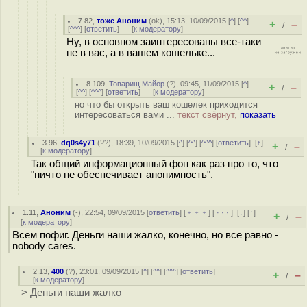
7.82
,
тоже Аноним
(
ok
), 15:13, 10/09/2015 [
^
] [
^^
]
+
–
/
[
^^^
] [
ответить
]
[
к модератору
]
Ну, в основном заинтересованы все-таки
не в вас, а в вашем кошельке...
8.109
,
Товарищ Майор
(
?
), 09:45, 11/09/2015 [
^
]
+
–
/
[
^^
] [
^^^
] [
ответить
]
[
к модератору
]
но что бы открыть ваш кошелек приходится
интересоваться вами ...
текст свёрнут,
показать
3.96
,
dq0s4y71
(
??
), 18:39, 10/09/2015 [
^
] [
^^
] [
^^^
] [
ответить
]
[
↑
]
+
–
/
[
к модератору
]
Так общий информационный фон как раз про то, что
"ничто не обеспечивает анонимность".
1.11
,
Аноним
(
-
), 22:54, 09/09/2015 [
ответить
] [
﹢﹢﹢
] [
· · ·
]
[
↓
] [
↑
]
+
–
/
[
к модератору
]
Всем пофиг. Деньги наши жалко, конечно, но все равно -
nobody cares.
2.13
,
400
(
?
), 23:01, 09/09/2015 [
^
] [
^^
] [
^^^
] [
ответить
]
+
–
/
[
к модератору
]
> Деньги наши жалко