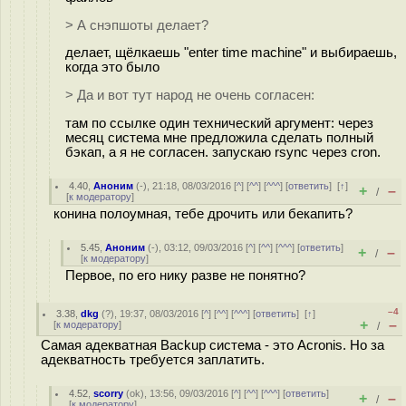
> А снэпшоты делает?
делает, щёлкаешь "enter time machine" и выбираешь,
когда это было
> Да и вот тут народ не очень согласен:
там по ссылке один технический аргумент: через
месяц система мне предложила сделать полный
бэкап, а я не согласен. запускаю rsync через cron.
4.40
,
Аноним
(
-
), 21:18, 08/03/2016 [
^
] [
^^
] [
^^^
] [
ответить
]
[
↑
]
+
–
/
[
к модератору
]
конина полоумная, тебе дро⁠чить или бекапить?
5.45
,
Аноним
(
-
), 03:12, 09/03/2016 [
^
] [
^^
] [
^^^
] [
ответить
]
+
–
/
[
к модератору
]
Первое, по его нику разве не понятно?
–4
3.38
,
dkg
(
?
), 19:37, 08/03/2016 [
^
] [
^^
] [
^^^
] [
ответить
]
[
↑
]
+
–
[
к модератору
]
/
Самая адекватная Backup система - это Acronis. Но за
адекватность требуется заплатить.
4.52
,
scorry
(
ok
), 13:56, 09/03/2016 [
^
] [
^^
] [
^^^
] [
ответить
]
+
–
/
[
к модератору
]