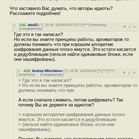
Что заставило Вас думать, что авторы идиоты?
Расскажите подробнее!
3.62
,
alex53
(
?
), 18:18, 10/03/2016 [
^
] [
^^
] [
^^^
] [
ответить
]
+
–
/
[
к модератору
]
Где это я так написал?
Но если вы знаете принципы работы, архиваторов то
должны понимать что при хорошем алгоритме
шифрования данные плохо жмутся. Это кстати касается
и дедубликации (нельзя найти одинаковые блоки, если
они зашифрованы).
4.63
,
Andrey Mitrofanov
(
?
), 18:38, 10/03/2016 [
^
] [
^^
] [
^^^
]
+
–
/
[
ответить
]
[
к модератору
]
> Где это я так написал?
> Но если вы знаете принципы работы, архиваторов то
должны понимать что при
А если сначала сжимать, потом шифровать? Так
почему Вы их держите за идиотов?
> хорошем алгоритме шифрования данные плохо
жмутся. Это кстати касается и дедубликации
> (нельзя найти одинаковые блоки, если они
зашифрованы).
Почему Вы думаете, что дедупликацию тоже делали