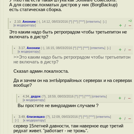
У Red Hat есть такая штука как Software Collections.
А для совсем лохматых дистров у них (BorgBackup)
есть статическая сборка.
+2
2.10
,
Аноним
(
-
), 14:12, 08/03/2016 [
^
] [
^^
] [
^^^
] [
ответить
]
[
↓
]
+
–
[
к модератору
]
/
Это каким надо быть ретроградом чтобы третьепитон не
включать в дистр?
3.17
,
Аноним
(
-
), 16:15, 08/03/2016 [
^
] [
^^
] [
^^^
] [
ответить
]
[
↓
]
+
–
/
[
к модератору
]
>>Это каким надо быть ретроградом чтобы третьепитон
не включать в дистр?
Сказал админ локалхоста.
Да и зачем он на энтЫрпрайзных серверах и на серверах
вообще?
4.34
,
дедок
(
?
), 18:59, 08/03/2016 [
^
] [
^^
] [
^^^
] [
ответить
]
+
–
/
[
к модератору
]
Вы простите не виндоадмин случаем ?
3.49
,
близняшко
(
?
), 12:09, 09/03/2016 [
^
] [
^^
] [
^^^
] [
ответить
]
+
–
/
[
↑
] [
к модератору
]
сервер 15летней давности, там наверное еще третий
редхат живет. "работает - не трожь".