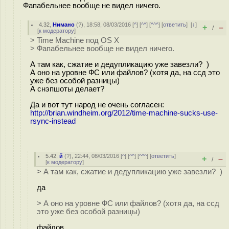
Фапабельнее вообще не видел ничего.
4.32
,
Нимано
(
?
), 18:58, 08/03/2016 [
^
] [
^^
] [
^^^
] [
ответить
]
[
↓
]
+
–
/
[
к модератору
]
> Time Machine под OS X
> Фапабельнее вообще не видел ничего.
А там как, сжатие и дедупликацию уже завезли? )
А оно на уровне ФС или файлов? (хотя да, на ссд это
уже без особой разницы)
А снэпшоты делает?
Да и вот тут народ не очень согласен:
http://brian.windheim.org/2012/time-machine-sucks-use-
rsync-instead
5.42
,
й
(
?
), 22:44, 08/03/2016 [
^
] [
^^
] [
^^^
] [
ответить
]
+
–
/
[
к модератору
]
> А там как, сжатие и дедупликацию уже завезли? )
да
> А оно на уровне ФС или файлов? (хотя да, на ссд
это уже без особой разницы)
файлов