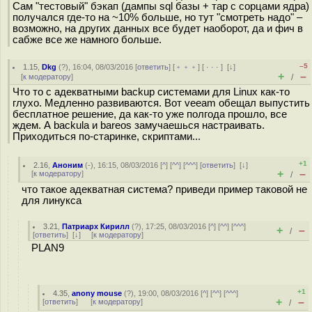
Сам "тестовый" бэкап (дампы sql базы + тар с сорцами ядра)
получался где-то на ~10% больше, но тут "смотреть надо" –
возможно, на других данных все будет наоборот, да и фич в
сабже все же намного больше.
–5
1.15
,
Dkg
(
?
), 16:04, 08/03/2016 [
ответить
] [
﹢﹢﹢
] [
· · ·
]
[
↓
]
+
–
[
к модератору
]
/
Что то с адекватными backup системами для Linux как-то
глухо. Медленно развиваются. Вот veeam обещал выпустить
бесплатное решение, да как-то уже полгода прошло, все
ждем. А backula и bareos замучаешься настраивать.
Приходиться по-старинке, скриптами...
+1
2.16
,
Аноним
(
-
), 16:15, 08/03/2016 [
^
] [
^^
] [
^^^
] [
ответить
]
[
↓
]
+
–
[
к модератору
]
/
что такое адекватная система? приведи пример таковой не
для линукса
3.21
,
Патриарх Кирилл
(
?
), 17:25, 08/03/2016 [
^
] [
^^
] [
^^^
]
+
–
/
[
ответить
]
[
↓
] [
к модератору
]
PLAN9
+1
4.35
,
anony mouse
(
?
), 19:00, 08/03/2016 [
^
] [
^^
] [
^^^
]
+
–
[
ответить
]
[
к модератору
]
/