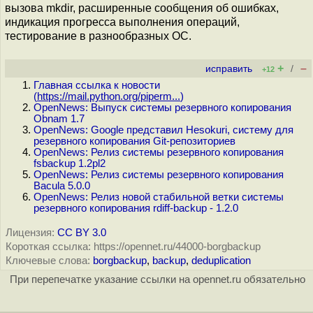
вызова mkdir, расширенные сообщения об ошибках,
индикация прогресса выполнения операций,
тестирование в разнообразных ОС.
+
–
исправить
/
+12
Главная ссылка к новости
(
https://mail.python.org/piperm...
)
OpenNews: Выпуск системы резервного копирования
Obnam 1.7
OpenNews: Google представил Hesokuri, систему для
резервного копирования Git-репозиториев
OpenNews: Релиз системы резервного копирования
fsbackup 1.2pl2
OpenNews: Релиз системы резервного копирования
Bacula 5.0.0
OpenNews: Релиз новой стабильной ветки системы
резервного копирования rdiff-backup - 1.2.0
Лицензия:
CC BY 3.0
Короткая ссылка: https://opennet.ru/44000-borgbackup
Ключевые слова:
borgbackup
,
backup
,
deduplication
При перепечатке указание ссылки на opennet.ru обязательно