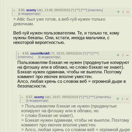
3.50
,
scorry
(
ok
), 13:48, 09/03/2016 [
^
] [
^^
] [
^^^
] [
ответить
]
+
–
/
[
к модератору
]
> Attic был уже готов, а веб-гуй нужен только
девочкам.
Веб-гуй нужен пользователям. Те, и только те, кому
нужны бекапы. Они, кстати, иногда мальчики, с
некоторой вероятностью.
4.55
,
count0krsk0
(
?
), 18:53, 09/03/2016 [
^
] [
^^
] [
^^^
]
+
–
/
[
ответить
]
[
к модератору
]
Пользоваелям бэккап не нужен (продвнутые копируют
на флэшку или в облако, но слово бэккап не знают).
Бэккап нужен одминам, чтобы не выепли. Поэтому
коммент про евочек вполне уместен.
Алсо, любая хрень со словом веб = огромной дыре в
безопасности.
5.57
,
scorry
(
ok
), 19:07, 09/03/2016 [
^
] [
^^
] [
^^^
] [
ответить
]
+
–
/
[
к модератору
]
> Пользоваелям бэккап не нужен (продвнутые
копируют на флэшку или в облако, но
> слово бэккап не знают).
> Бэккап нужен одминам, чтобы не выепли. Поэтому
коммент про евочек вполне уместен.
> Алсо, любая хрень со словом веб = огромной дыре