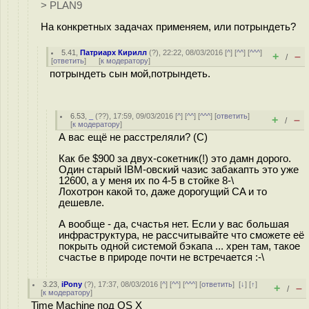
> PLAN9
На конкретных задачах применяем, или потрындеть?
5.41
,
Патриарх Кирилл
(
?
), 22:22, 08/03/2016 [
^
] [
^^
] [
^^^
]
+
–
/
[
ответить
]
[
к модератору
]
потрындеть сын мой,потрындеть.
6.53
,
_
(
??
), 17:59, 09/03/2016 [
^
] [
^^
] [
^^^
] [
ответить
]
+
–
/
[
к модератору
]
А вас ещё не расстреляли? (С)
Как бе $900 за двух-сокетник(!) это дамн дорого.
Один старый IBM-овский чазис забакапть это уже
12600, а у меня их по 4-5 в стойке 8-\
Лохотрон какой то, даже дорогущий CA и то
дешевле.
А вообще - да, счастья нет. Если у вас большая
инфраструктура, не рассчитывайте что сможете её
покрыть одной системой бэкапа ... хрен там, такое
счастье в природе почти не встречается :-\
3.23
,
iPony
(
?
), 17:37, 08/03/2016 [
^
] [
^^
] [
^^^
] [
ответить
]
[
↓
] [
↑
]
+
–
/
[
к модератору
]
Time Machine под OS X