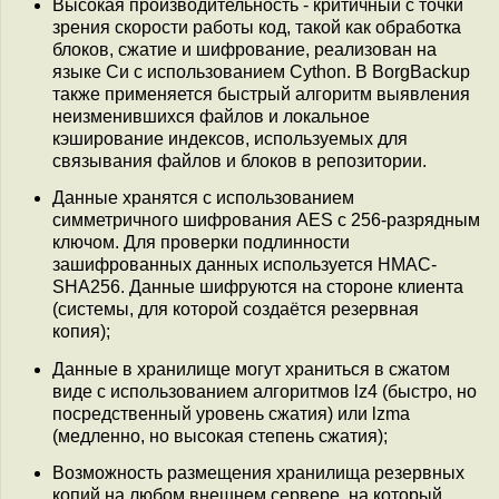
Высокая производительность - критичный с точки
зрения скорости работы код, такой как обработка
блоков, сжатие и шифрование, реализован на
языке Си с использованием Cython. В BorgBackup
также применяется быстрый алгоритм выявления
неизменившихся файлов и локальное
кэширование индексов, используемых для
связывания файлов и блоков в репозитории.
Данные хранятся с использованием
симметричного шифрования AES c 256-разрядным
ключом. Для проверки подлинности
зашифрованных данных используется HMAC-
SHA256. Данные шифруются на стороне клиента
(системы, для которой создаётся резервная
копия);
Данные в хранилище могут храниться в сжатом
виде с использованием алгоритмов lz4 (быстро, но
посредственный уровень сжатия) или lzma
(медленно, но высокая степень сжатия);
Возможность размещения хранилища резервных
копий на любом внешнем сервере, на который