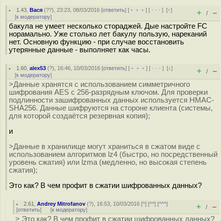
1.43
,
Вася
(
??
), 23:23, 08/03/2016 [
ответить
] [
﹢﹢﹢
] [
· · ·
]
[
↑
]
+
–
/
[
к модератору
]
бакула не умеет несколько стораджей. Дые настройте FC
норамально. Уже столько лет бакулу пользую, нареканий
нет. Основную функцию - при случае восстановить
утерянные данные - выполняет как часы.
1.60
,
alex53
(
?
), 16:46, 10/03/2016 [
ответить
] [
﹢﹢﹢
] [
· · ·
]
[
↓
]
+
–
/
[
к модератору
]
>Данные хранятся с использованием симметричного
шифрования AES c 256-разрядным ключом. Для проверки
подлинности зашифрованных данных используется HMAC-
SHA256. Данные шифруются на стороне клиента (системы,
для которой создаётся резервная копия);
и
>Данные в хранилище могут храниться в сжатом виде с
использованием алгоритмов lz4 (быстро, но посредственный
уровень сжатия) или lzma (медленно, но высокая степень
сжатия);
Это как? В чем профит в сжатии шифрованных данных?
2.61
,
Andrey Mitrofanov
(
?
), 16:53, 10/03/2016 [
^
] [
^^
] [
^^^
]
+
–
/
[
ответить
]
[
к модератору
]
> Это как? В чем профит в сжатии шифрованных данных?