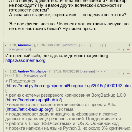
А по поводу адекватности: rsnaphot не завезли? urbackup
не подходит? Ну и вагон других всяческой сложности и
готовности систем?
А типа «по старинке, скриптами» — неадекватно, что ли?
Я с вас фигею, честно. Человек смог поставить линукс, но
не смог настроить бекап? Ну писец просто.
–3
1.20
,
Аноним
(
-
), 16:36, 08/03/2016 [
ответить
] [
﹢﹢﹢
] [
· · ·
]
[
↑
]
+
–
[
к модератору
]
/
Интересный сайт, где сделали демонстрацию borg
https://asciinema.org
1.22
,
Andrey Mitrofanov
(
?
), 17:32, 08/03/2016 [
ответить
] [
﹢﹢﹢
]
+
–
/
[
· · ·
]
[
↓
] [
к модератору
]
> Представлен
(
https://mail.python.org/pipermail/borgbackup/2016q1/000142.htm
l
)
> релиз системы резервного копирования BorgBackup 1.0.0
(
https://borgbackup.github.io/
),
> несколько лет назад ответвившейся от проекта Attic
(
https://attic-backup.org/
). Система
> поддерживает дедупликацию, шифрование и сжатие
данных в хранилище резервных копий. Поддерживается
> работа в Linux, BSD-системах и OS X. Основной код
> проекта написан на языке Python 3, но около 9% критичных