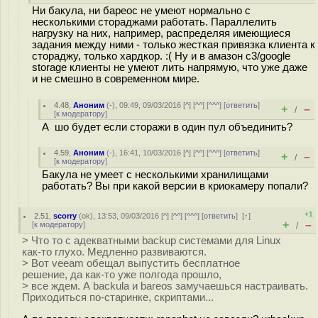
Ни бакула, ни бареос не умеют нормально с
несколькими стораджами работать. Параллелить
нагрузку на них, например, распределяя имеющиеся
задания между ними - только жесткая привязка клиента к
стораджу, только хардкор. :( Ну и в амазон с3/google
storage клиенты не умеют лить напрямую, что уже даже
и не смешно в современном мире.
4.48
,
Аноним
(
-
), 09:49, 09/03/2016 [
^
] [
^^
] [
^^^
] [
ответить
]
+
–
/
[
к модератору
]
А шо будет если сторажи в один пул объединить?
4.59
,
Аноним
(
-
), 16:41, 10/03/2016 [
^
] [
^^
] [
^^^
] [
ответить
]
+
–
/
[
к модератору
]
Бакула не умеет с несколькими хранилищами
работать? Вы при какой версии в криокамеру попали?
+1
2.51
,
scorry
(
ok
), 13:53, 09/03/2016 [
^
] [
^^
] [
^^^
] [
ответить
]
[
↑
]
+
–
[
к модератору
]
/
> Что то с адекватными backup системами для Linux
как-то глухо. Медленно развиваются.
> Вот veeam обещал выпустить бесплатное
решение, да как-то уже полгода прошло,
> все ждем. А backula и bareos замучаешься настраивать.
Приходиться по-старинке, скриптами...