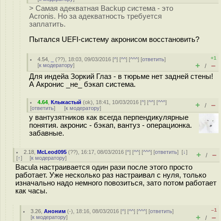
> Самая адекватная Backup система - это
Acronis. Но за адекватность требуется
заплатить.
Пытался UEFI-систему акронисом восстановить?
+1
4.54
,
_
(
??
), 18:03, 09/03/2016 [
^
] [
^^
] [
^^^
] [
ответить
]
+
–
[
к модератору
]
/
Для индейа Зоркий Глаз - в тюрьме нет задней стены!
А Акронис _не_ бэкап система.
4.64
,
Клыкастый
(
ok
), 18:41, 10/03/2016 [
^
] [
^^
] [
^^^
]
+
–
/
[
ответить
]
[
к модератору
]
у вантузятников как всегда перпендикулярные
понятия. акронис - бэкап, вантуз - операционка.
забавные.
2.18
,
McLeod095
(
??
), 16:17, 08/03/2016 [
^
] [
^^
] [
^^^
] [
ответить
]
[
↓
]
+
–
/
[
↑
] [
к модератору
]
Bacula настраивается один рази после этого просто
работает. Уже несколько раз настраивал с нуля, только
изначально надо немного повозиться, зато потом работает
как часы.
–1
3.26
,
Аноним
(
-
), 18:16, 08/03/2016 [
^
] [
^^
] [
^^^
] [
ответить
]
+
–
[
к модератору
]
/