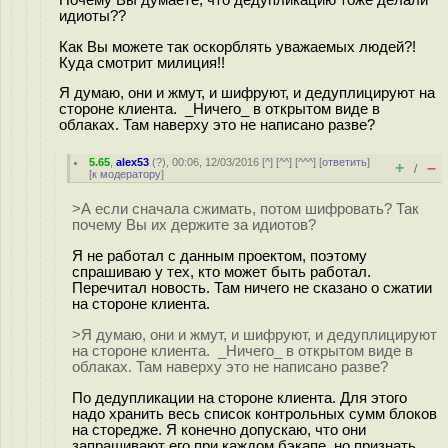
идиоты??
Как Вы можете так оскорблять уважаемых людей?!
Куда смотрит милиция!!
Я думаю, они и жмут, и шифруют, и дедуплицируют на
стороне клиента. _Ничего_ в открытом виде в
облаках. Там наверху это не написано разве?
5.65
,
alex53
(
?
), 00:06, 12/03/2016 [
^
] [
^^
] [
^^^
] [
ответить
]
+
–
/
[
к модератору
]
>А если сначала сжимать, потом шифровать? Так
почему Вы их держите за идиотов?
Я не работал с данным проектом, поэтому
спрашиваю у тех, кто может быть работал.
Перечитал новость. Там ничего не сказано о сжатии
на стороне клиента.
>Я думаю, они и жмут, и шифруют, и дедуплицируют
на стороне клиента. _Ничего_ в открытом виде в
облаках. Там наверху это не написано разве?
По дедупликации на стороне клиента. Для этого
надо хранить весь список контрольных сумм блоков
на сторедже. Я конечно допускаю, что они
запрашивают его при каждом бэкапе, но признать