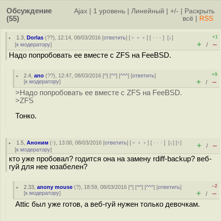
Обсуждение
Ajax
|
1 уровень
|
Линейный
|
+/-
|
Раскрыть
(55)
всё
|
RSS
+1
1.3
,
Dorlas
(
??
), 12:14, 08/03/2016 [
ответить
] [
﹢﹢﹢
] [
· · ·
]
[
↓
]
+
–
[
к модератору
]
/
Надо попробовать ее вместе с ZFS на FeeBSD.
+9
2.4
,
ano
(
??
), 12:47, 08/03/2016 [
^
] [
^^
] [
^^^
] [
ответить
]
+
–
[
к модератору
]
/
>Надо попробовать ее вместе с ZFS на FeeBSD.
>ZFS
Тонко.
1.5
,
Аноним
(
-
), 13:00, 08/03/2016 [
ответить
] [
﹢﹢﹢
] [
· · ·
]
[
↓
] [
↑
]
+
–
/
[
к модератору
]
кто уже пробовал? годится она на замену rdiff-backup? веб-
гуй для нее юзабелен?
–2
2.33
,
anony mouse
(
?
), 18:59, 08/03/2016 [
^
] [
^^
] [
^^^
] [
ответить
]
+
–
[
к модератору
]
/
Attic был уже готов, а веб-гуй нужен только девочкам.