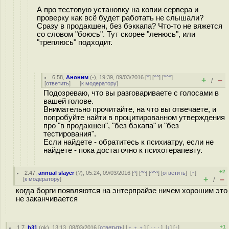
А про тестовую установку на копии сервера и
проверку как всё будет работать не слышали?
Сразу в продакшен, без бэккапа? Что-то не вяжется
со словом "боюсь". Тут скорее "ленюсь", или
"треплюсь" подходит.
6.58
,
Аноним
(
-
), 19:39, 09/03/2016 [
^
] [
^^
] [
^^^
]
+
–
/
[
ответить
]
[
к модератору
]
Подозреваю, что вы разговариваете с голосами в
вашей голове.
Внимательно прочитайте, на что вы отвечаете, и
попробуйте найти в процитированном утверждения
про "в продакшен", "без бэкапа" и "без
тестирования".
Если найдете - обратитесь к психиатру, если не
найдете - пока достаточно к психотерапевту.
+2
2.47
,
annual slayer
(
?
), 05:24, 09/03/2016 [
^
] [
^^
] [
^^^
] [
ответить
]
[
↑
]
+
–
[
к модератору
]
/
когда борги появляются на энтерпрайзе ничем хорошим это
не заканчивается
+1
1.7
,
h31
(
ok
), 13:13, 08/03/2016 [
ответить
] [
﹢﹢﹢
] [
· · ·
]
[
↓
] [
↑
]