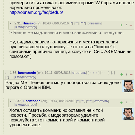
пример и гит и аттика с ассимиляторами^W боргами вполне
нормально прожевывают.
http://obnam.org/faq/dedup/
2.31
,
Нимано
(
?
), 18:48, 08/03/2016 [
^
] [
^^
] [
^^^
] [
ответить
]
+
–
/
[
к модератору
]
> Бидон же мэдленный и многозависимый от модулей.
Ну, видимо, зависит от кривизны и места крепления
рук писавшего к туловищу – кто-то и на "бидоне" с
сайтонами прилично пишет, а кому-то и Си с АЗЪМами не
помогают )
1.36
,
lucentcode
(
ok
), 19:11, 08/03/2016 [
ответить
] [
﹢﹢﹢
] [
· · ·
]
[
↓
]
+
–
/
[
↑
] [
к модератору
]
Рад за MS. Теперь они могут побороться за свою долю
пирога с Oracle и IBM.
2.37
,
lucentcode
(
ok
), 19:14, 08/03/2016 [
^
] [
^^
] [
^^^
] [
ответить
]
+
–
/
[
к модератору
]
Хотел оставить коммент, но оставил не к той
новости. Просьба к модераторам: удалите
пожалуйста этот комментарий и комментарий
уровнем выше.