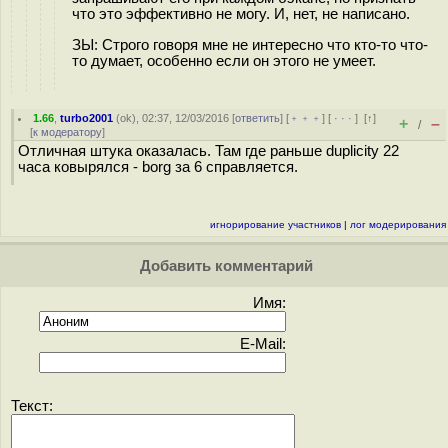
что это эффективно не могу. И, нет, не написано.
ЗЫ: Строго говоря мне не интересно что кто-то что-
то думает, особенно если он этого не умеет.
1.66
,
turbo2001
(
ok
), 02:37, 12/03/2016 [
ответить
] [
﹢﹢﹢
] [
· · ·
]
[
↑
]
+
–
/
[
к модератору
]
Отличная штука оказалась. Там где раньше duplicity 22
часа ковырялся - borg за 6 справляется.
игнорирование участников
|
лог модерирования
Добавить комментарий
Имя:
E-Mail:
Текст: