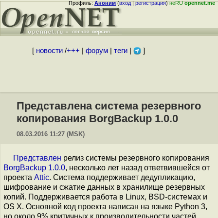
Профиль:
Аноним
(
вход
|
регистрация
)
неRU
opennet.me
[
новости
/
+++
|
форум
|
теги
|
]
Представлена система резервного
копирования BorgBackup 1.0.0
08.03.2016 11:27 (MSK)
Представлен
релиз системы резервного копирования
BorgBackup 1.0.0
, несколько лет назад ответвившейся от
проекта
Attic
. Система поддерживает дедупликацию,
шифрование и сжатие данных в хранилище резервных
копий. Поддерживается работа в Linux, BSD-системах и
OS X. Основной код проекта написан на языке Python 3,
но около 9% критичных к производительности частей