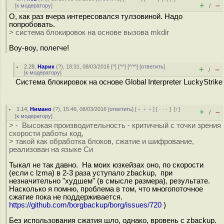
+
–
[
к модератору
]
/
О, как раз вчера интересовался тулзовиной. Надо
попробовать.
> система блокировок на основе вызова mkdir
Воу-воу, полегче!
2.28
,
Нарик
(
?
), 18:31, 08/03/2016 [
^
] [
^^
] [
^^^
] [
ответить
]
+
–
/
[
к модератору
]
Система блокировок на основе Global Interpreter LuckyStrike
1.14
,
Нимано
(
?
), 15:46, 08/03/2016 [
ответить
] [
﹢﹢﹢
] [
· · ·
]
[
↑
]
+
–
/
[
к модератору
]
> - Высокая производительность - критичный с точки зрения
скорости работы код,
> такой как обработка блоков, сжатие и шифрование,
реализован на языке Си
Тыкал не так давно. На моих юзкейзах оно, по скорости
(если с lzma) в 2-3 раза уступало zbackup, при
незначительно "худшем" (в смысле размера), результате.
Насколько я помню, проблема в том, что многопоточное
сжатие пока не поддерживается.
https://github.com/borgbackup/borg/issues/720
)
Без использования сжатия шло, однако, вровень с zbackup.