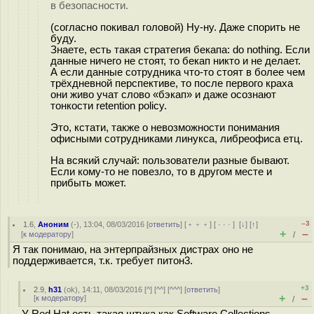
в безопасности.
(согласно покивал головой) Ну-ну. Даже спорить не
буду.
Знаете, есть такая стратегия бекапа: do nothing. Если
данные ничего не стоят, то бекап никто и не делает.
А если данные сотрудника что-то стоят в более чем
трёхдневной перспективе, то после первого краха
они живо учат слово «бэкап» и даже осознают
тонкости retention policy.
Это, кстати, также о невозможности понимания
офисными сотрудниками линукса, либреофиса етц.
На всякий случай: пользователи разные бывают.
Если кому-то не повезло, то в другом месте и
прибыть может.
–3
1.6
,
Аноним
(
-
), 13:04, 08/03/2016 [
ответить
] [
﹢﹢﹢
] [
· · ·
]
[
↓
] [
↑
]
+
–
[
к модератору
]
/
Я так понимаю, на энтерпрайзных дистрах оно не
поддерживается, т.к. требует питон3.
+3
2.9
,
h31
(
ok
), 14:11, 08/03/2016 [
^
] [
^^
] [
^^^
] [
ответить
]
+
–
[
к модератору
]
/