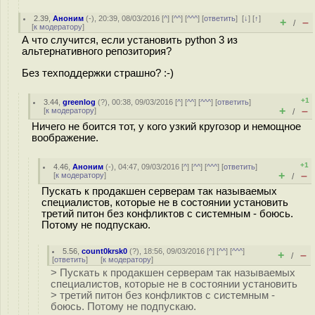
2.39
,
Аноним
(
-
), 20:39, 08/03/2016 [
^
] [
^^
] [
^^^
] [
ответить
]
[
↓
] [
↑
]
+
–
/
[
к модератору
]
А что случится, если установить python 3 из
альтернативного репозитория?
Без техподдержки страшно? :-)
+1
3.44
,
greenlog
(
?
), 00:38, 09/03/2016 [
^
] [
^^
] [
^^^
] [
ответить
]
+
–
[
к модератору
]
/
Ничего не боится тот, у кого узкий кругозор и немощное
воображение.
+1
4.46
,
Аноним
(
-
), 04:47, 09/03/2016 [
^
] [
^^
] [
^^^
] [
ответить
]
+
–
[
к модератору
]
/
Пускать к продакшен серверам так называемых
специалистов, которые не в состоянии установить
третий питон без конфликтов с системным - боюсь.
Потому не подпускаю.
5.56
,
count0krsk0
(
?
), 18:56, 09/03/2016 [
^
] [
^^
] [
^^^
]
+
–
/
[
ответить
]
[
к модератору
]
> Пускать к продакшен серверам так называемых
специалистов, которые не в состоянии установить
> третий питон без конфликтов с системным -
боюсь. Потому не подпускаю.