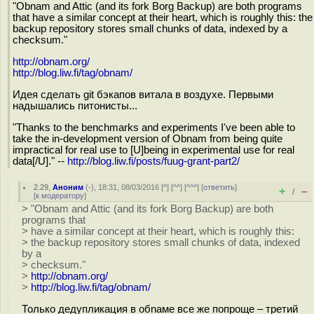
"Obnam and Attic (and its fork Borg Backup) are both programs
that have a similar concept at their heart, which is roughly this: the
backup repository stores small chunks of data, indexed by a
checksum."
http://obnam.org/
http://blog.liw.fi/tag/obnam/
Идея сделать git бэкапов витала в воздухе. Первыми
надышались питонисты...
"Thanks to the benchmarks and experiments I've been able to
take the in-development version of Obnam from being quite
impractical for real use to [U]being in experimental use for real
data[/U]." --
http://blog.liw.fi/posts/fuug-grant-part2/
2.29
,
Аноним
(
-
), 18:31, 08/03/2016 [
^
] [
^^
] [
^^^
] [
ответить
]
+
–
/
[
к модератору
]
> "Obnam and Attic (and its fork Borg Backup) are both
programs that
> have a similar concept at their heart, which is roughly this:
> the backup repository stores small chunks of data, indexed
by a
> checksum."
>
http://obnam.org/
>
http://blog.liw.fi/tag/obnam/
Только дедупликация в обnаме все же попроще – третий