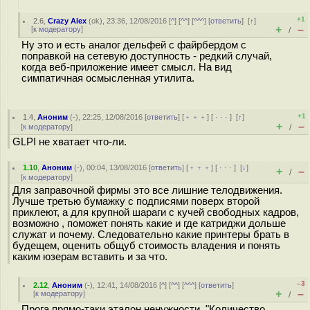
+1
2.6
,
Crazy Alex
(
ok
), 23:36, 12/08/2016 [
^
] [
^^
] [
^^^
] [
ответить
]
[
↑
]
+
–
[
к модератору
]
/
Ну это и есть аналог дельфей с файрбердом с
поправкой на сетевую доступность - редкий случай,
когда веб-приложение имеет смысл. На вид
симпатичная осмысленная утилита.
+1
1.4
,
Аноним
(
-
), 22:25, 12/08/2016 [
ответить
] [
﹢﹢﹢
] [
· · ·
]
[
↑
]
+
–
[
к модератору
]
/
GLPI не хватает что-ли.
1.10
,
Аноним
(
-
), 00:04, 13/08/2016 [
ответить
] [
﹢﹢﹢
] [
· · ·
]
[
↓
]
+
–
/
[
к модератору
]
Для заправочной фирмы это все лишние телодвижения.
Лучше третью бумажку с подписями поверх второй
приклеют, а для крупной шараги с кучей свободных кадров,
возможно , поможет понять какие и где катриджи дольше
служат и почему. Следовательно какие принтеры брать в
будещем, оценить общуб стоимость владения и понять
каким юзерам вставить и за что.
–3
2.12
,
Аноним
(
-
), 12:41, 14/08/2016 [
^
] [
^^
] [
^^^
] [
ответить
]
+
–
[
к модератору
]
/
Прога прямо-таки эталон ненужности. "Количество