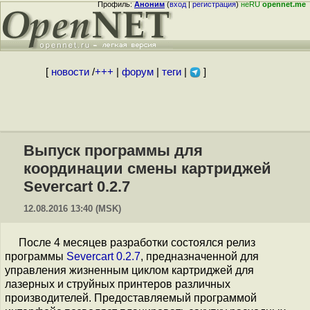
Профиль:
Аноним
(
вход
|
регистрация
)
неRU
opennet.me
[
новости
/
+++
|
форум
|
теги
|
]
Выпуск программы для
координации смены картриджей
Severcart 0.2.7
12.08.2016 13:40 (MSK)
После 4 месяцев разработки состоялся релиз
программы
Severcart 0.2.7
, предназначенной для
управления жизненным циклом картриджей для
лазерных и струйных принтеров различных
производителей. Предоставляемый программой