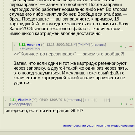
перезаправок" — зачем это вообще?! После заправки
картридж либо работает нормально либо нет. Во втором
случае его либо чинят либо нет. Вообще вся эта база —
бред. Представьте — вы заправляете, к примеру, 15
картриджей. А потом идете заносить их по памяти в базу.
Зачем?! Обычного текстового файла с _количеством_
имеющихся картриджей вполне достаточно.
3.13
,
Аноним
(
-
), 13:13, 30/09/2016 [
^
] [
^^
] [
^^^
] [
ответить
]
+
–
/
[
к модератору
]
>>"Количество перезаправок" — зачем это вообще?!
Затем, что если один и тот же картридж регенирируют
через заправку, а другой такой же один раз через пять,
это повод задуматься. Имея лишь текстовый файл с
количеством картриджей такой анализ произвести не
удастся.
+1
1.11
,
Vladimir
(
??
), 05:00, 13/08/2016 [
ответить
] [
﹢﹢﹢
] [
· · ·
]
[
↑
]
+
–
[
к модератору
]
/
интересно, есть ли интеграция GLPI?
игнорирование участников
|
лог модерирования