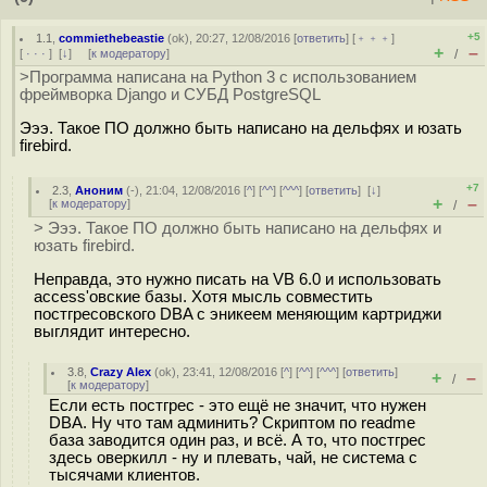
+5
1.1
,
commiethebeastie
(
ok
), 20:27, 12/08/2016 [
ответить
] [
﹢﹢﹢
]
+
–
[
· · ·
]
[
↓
] [
к модератору
]
/
>Программа написана на Python 3 с использованием
фреймворка Django и СУБД PostgreSQL
Эээ. Такое ПО должно быть написано на дельфях и юзать
firebird.
+7
2.3
,
Аноним
(
-
), 21:04, 12/08/2016 [
^
] [
^^
] [
^^^
] [
ответить
]
[
↓
]
+
–
[
к модератору
]
/
> Эээ. Такое ПО должно быть написано на дельфях и
юзать firebird.
Неправда, это нужно писать на VB 6.0 и использовать
access'овские базы. Хотя мысль совместить
постгресовского DBA с эникеем меняющим картриджи
выглядит интересно.
3.8
,
Crazy Alex
(
ok
), 23:41, 12/08/2016 [
^
] [
^^
] [
^^^
] [
ответить
]
+
–
/
[
к модератору
]
Если есть постгрес - это ещё не значит, что нужен
DBA. Ну что там админить? Скриптом по readme
база заводится один раз, и всё. А то, что постгрес
здесь оверкилл - ну и плевать, чай, не система с
тысячами клиентов.