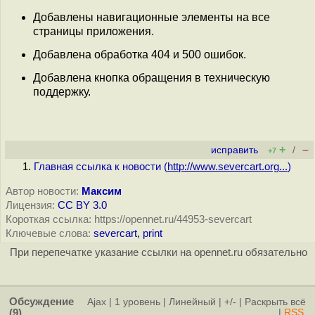
Добавлены навигационные элементы на все
страницы приложения.
Добавлена обработка 404 и 500 ошибок.
Добавлена кнопка обращения в техническую
поддержку.
+
–
исправить
/
+7
Главная ссылка к новости (
http://www.severcart.org...
)
Автор новости:
Максим
Лицензия:
CC BY 3.0
Короткая ссылка: https://opennet.ru/44953-severcart
Ключевые слова:
severcart
,
print
При перепечатке указание ссылки на opennet.ru обязательно
Обсуждение
Ajax
|
1 уровень
|
Линейный
|
+/-
|
Раскрыть всё
(9)
|
RSS