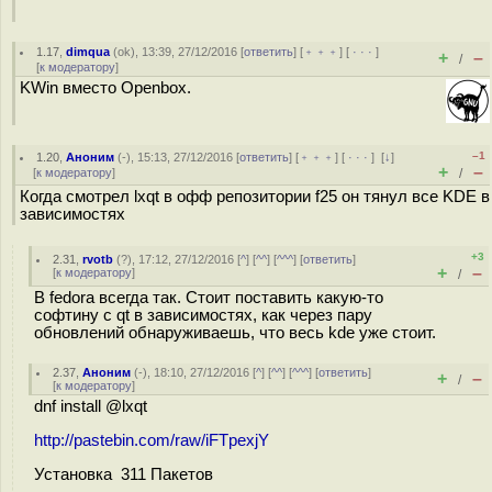
1.17
,
dimqua
(
ok
), 13:39, 27/12/2016 [
ответить
] [
﹢﹢﹢
] [
· · ·
]
+
–
/
[
к модератору
]
KWin вместо Openbox.
–1
1.20
,
Аноним
(
-
), 15:13, 27/12/2016 [
ответить
] [
﹢﹢﹢
] [
· · ·
]
[
↓
]
+
–
[
к модератору
]
/
Когда смотрел lxqt в офф репозитории f25 он тянул все KDE в
зависимостях
+3
2.31
,
rvotb
(
?
), 17:12, 27/12/2016 [
^
] [
^^
] [
^^^
] [
ответить
]
+
–
[
к модератору
]
/
В fedora всегда так. Стоит поставить какую-то
софтину с qt в зависимостях, как через пару
обновлений обнаруживаешь, что весь kde уже стоит.
2.37
,
Аноним
(
-
), 18:10, 27/12/2016 [
^
] [
^^
] [
^^^
] [
ответить
]
+
–
/
[
к модератору
]
dnf install @lxqt
http://pastebin.com/raw/iFTpexjY
Установка 311 Пакетов