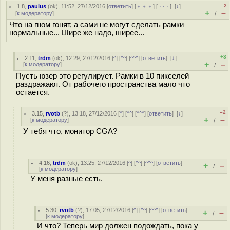
–2
1.8
,
paulus
(
ok
), 11:52, 27/12/2016 [
ответить
] [
﹢﹢﹢
] [
· · ·
]
[
↓
]
+
–
[
к модератору
]
/
Что на гном гонят, а сами не могут сделать рамки
нормальные... Шире же надо, ширее...
+3
2.11
,
trdm
(
ok
), 12:29, 27/12/2016 [
^
] [
^^
] [
^^^
] [
ответить
]
[
↓
]
+
–
[
к модератору
]
/
Пусть юзер это регулирует. Рамки в 10 пикселей
раздражают. От рабочего пространства мало что
остается.
–2
3.15
,
rvotb
(
?
), 13:18, 27/12/2016 [
^
] [
^^
] [
^^^
] [
ответить
]
[
↓
]
+
–
[
к модератору
]
/
У тебя что, монитор CGA?
4.16
,
trdm
(
ok
), 13:25, 27/12/2016 [
^
] [
^^
] [
^^^
] [
ответить
]
+
–
/
[
к модератору
]
У меня разные есть.
5.30
,
rvotb
(
?
), 17:05, 27/12/2016 [
^
] [
^^
] [
^^^
] [
ответить
]
+
–
/
[
к модератору
]
И что? Теперь мир должен подождать, пока у