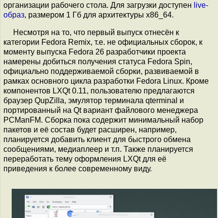
организации рабочего стола. Для загрузки доступен
live-
образ
, размером 1 Гб для архитектуры x86_64.
Несмотря на то, что первый выпуск отнесён к
категории Fedora Remix, т.е. не официальных сборок, к
моменту выпуска Fedora 26 разработчики проекта
намерены добиться получения статуса Fedora Spin,
официально поддерживаемой сборки, развиваемой в
рамках основного цикла разработки Fedora Linux. Кроме
компонентов LXQt 0.11, пользователю предлагаются
браузер QupZilla, эмулятор терминала qterminal и
портированный на Qt вариант файлового менеджера
PCManFM. Сборка пока содержит минимальный набор
пакетов и её состав будет расширен, например,
планируется добавить клиент для быстрого обмена
сообщениями, медиаплеер и т.п. Также планируется
переработать тему оформления LXQt для её
приведения к более современному виду.