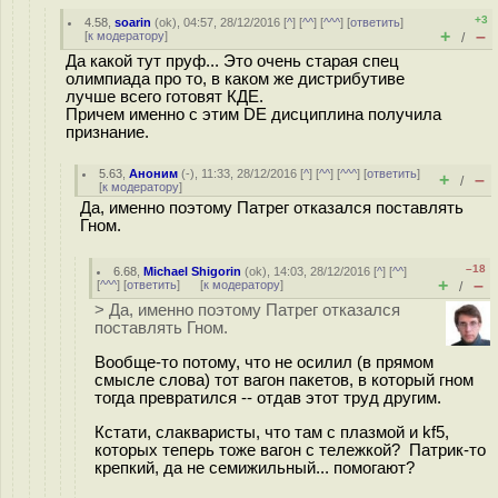
+3
4.58
,
soarin
(
ok
), 04:57, 28/12/2016 [
^
] [
^^
] [
^^^
] [
ответить
]
+
–
[
к модератору
]
/
Да какой тут пруф... Это очень старая спец
олимпиада про то, в каком же дистрибутиве
лучше всего готовят КДЕ.
Причем именно с этим DE дисциплина получила
признание.
5.63
,
Аноним
(
-
), 11:33, 28/12/2016 [
^
] [
^^
] [
^^^
] [
ответить
]
+
–
/
[
к модератору
]
Да, именно поэтому Патрег отказался поставлять
Гном.
–18
6.68
,
Michael Shigorin
(
ok
), 14:03, 28/12/2016 [
^
] [
^^
]
+
–
[
^^^
] [
ответить
]
[
к модератору
]
/
> Да, именно поэтому Патрег отказался
поставлять Гном.
Вообще-то потому, что не осилил (в прямом
смысле слова) тот вагон пакетов, в который гном
тогда превратился -- отдав этот труд другим.
Кстати, слакваристы, что там с плазмой и kf5,
которых теперь тоже вагон с тележкой? Патрик-то
крепкий, да не семижильный... помогают?