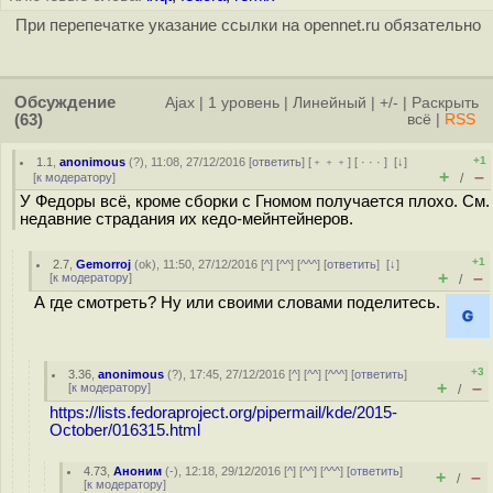
При перепечатке указание ссылки на opennet.ru обязательно
Обсуждение
Ajax
|
1 уровень
|
Линейный
|
+/-
|
Раскрыть
(63)
всё
|
RSS
+1
1.1
,
anonimous
(
?
), 11:08, 27/12/2016 [
ответить
] [
﹢﹢﹢
] [
· · ·
]
[
↓
]
+
–
[
к модератору
]
/
У Федоры всё, кроме сборки с Гномом получается плохо. См.
недавние страдания их кедо-мейнтейнеров.
+1
2.7
,
Gemorroj
(
ok
), 11:50, 27/12/2016 [
^
] [
^^
] [
^^^
] [
ответить
]
[
↓
]
+
–
[
к модератору
]
/
А где смотреть? Ну или своими словами поделитесь.
+3
3.36
,
anonimous
(
?
), 17:45, 27/12/2016 [
^
] [
^^
] [
^^^
] [
ответить
]
+
–
[
к модератору
]
/
https://lists.fedoraproject.org/pipermail/kde/2015-
October/016315.html
4.73
,
Аноним
(
-
), 12:18, 29/12/2016 [
^
] [
^^
] [
^^^
] [
ответить
]
+
–
/
[
к модератору
]