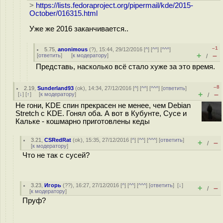
>
https://lists.fedoraproject.org/pipermail/kde/2015-
October/016315.html
Уже же 2016 заканчивается..
–1
5.75
,
anonimous
(
?
), 15:44, 29/12/2016 [
^
] [
^^
] [
^^^
]
+
–
[
ответить
]
[
к модератору
]
/
Представь, насколько всё стало хуже за это время.
–8
2.19
,
Sunderland93
(
ok
), 14:34, 27/12/2016 [
^
] [
^^
] [
^^^
] [
ответить
]
+
–
[
↓
] [
↑
] [
к модератору
]
/
Не гони, KDE спин прекрасен не менее, чем Debian
Stretch с KDE. Гонял оба. А вот в Кубунте, Сусе и
Кальке - кошмарно приготовлены кеды
3.21
,
CSRedRat
(
ok
), 15:35, 27/12/2016 [
^
] [
^^
] [
^^^
] [
ответить
]
+
–
/
[
к модератору
]
Что не так с сусей?
3.23
,
Игорь
(
??
), 16:27, 27/12/2016 [
^
] [
^^
] [
^^^
] [
ответить
]
[
↓
]
+
–
/
[
к модератору
]
Пруф?