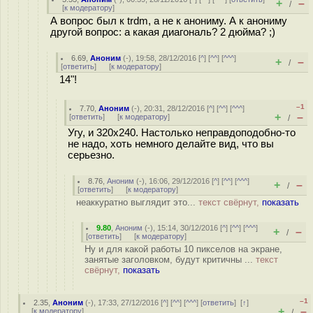
+
–
/
[
к модератору
]
А вопрос был к trdm, а не к анониму. А к анониму
другой вопрос: а какая диагональ? 2 дюйма? ;)
6.69
,
Аноним
(
-
), 19:58, 28/12/2016 [
^
] [
^^
] [
^^^
]
+
–
/
[
ответить
]
[
к модератору
]
14"!
–1
7.70
,
Аноним
(
-
), 20:31, 28/12/2016 [
^
] [
^^
] [
^^^
]
+
–
[
ответить
]
[
к модератору
]
/
Угу, и 320x240. Настолько неправдоподобно-то
не надо, хоть немного делайте вид, что вы
серьезно.
8.76
,
Аноним
(
-
), 16:06, 29/12/2016 [
^
] [
^^
] [
^^^
]
+
–
/
[
ответить
]
[
к модератору
]
неаккуратно выглядит это...
текст свёрнут,
показать
9.80
,
Аноним
(
-
), 15:14, 30/12/2016 [
^
] [
^^
] [
^^^
]
+
–
/
[
ответить
]
[
к модератору
]
Ну и для какой работы 10 пикселов на экране,
занятые заголовком, будут критичны ...
текст
свёрнут,
показать
–1
2.35
,
Аноним
(
-
), 17:33, 27/12/2016 [
^
] [
^^
] [
^^^
] [
ответить
]
[
↑
]
+
–
[
к модератору
]
/