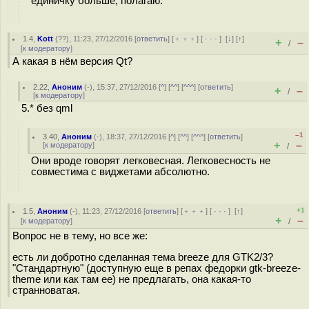
единичку больше, полагаю.
1.4
,
Kott
(
??
), 11:23, 27/12/2016 [
ответить
] [
﹢﹢﹢
] [
· · ·
]
[
↓
] [
↑
]
+
–
/
[
к модератору
]
А какая в нём версия Qt?
2.22
,
Аноним
(
-
), 15:37, 27/12/2016 [
^
] [
^^
] [
^^^
] [
ответить
]
+
–
/
[
к модератору
]
5.* без qml
–1
3.40
,
Аноним
(
-
), 18:37, 27/12/2016 [
^
] [
^^
] [
^^^
] [
ответить
]
+
–
[
к модератору
]
/
Они вроде говорят легковесная. Легковесность не
совместима с виджетами абсолютно.
+1
1.5
,
Аноним
(
-
), 11:23, 27/12/2016 [
ответить
] [
﹢﹢﹢
] [
· · ·
]
[
↑
]
+
–
[
к модератору
]
/
Вопрос не в тему, но все же:
есть ли добротно сделанная тема breeze для GTK2/3?
"Стандартную" (доступную еще в репах федорки gtk-breeze-
theme или как там ее) не предлагать, она какая-то
странноватая.