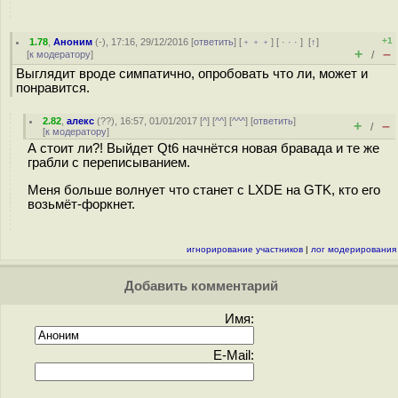
+1
1.78
,
Аноним
(
-
), 17:16, 29/12/2016 [
ответить
] [
﹢﹢﹢
] [
· · ·
]
[
↑
]
+
–
[
к модератору
]
/
Выглядит вроде симпатично, опробовать что ли, может и
понравится.
2.82
,
алекс
(
??
), 16:57, 01/01/2017 [
^
] [
^^
] [
^^^
] [
ответить
]
+
–
/
[
к модератору
]
А стоит ли?! Выйдет Qt6 начнётся новая бравада и те же
грабли с переписыванием.
Меня больше волнует что станет с LXDE на GTK, кто его
возьмёт-форкнет.
игнорирование участников
|
лог модерирования
Добавить комментарий
Имя:
E-Mail: