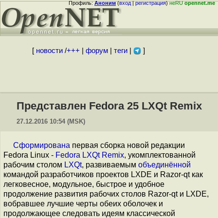
Профиль:
Аноним
(
вход
|
регистрация
)
неRU
opennet.me
[
новости
/
+++
|
форум
|
теги
|
]
Представлен Fedora 25 LXQt Remix
27.12.2016 10:54 (MSK)
Сформирована
первая сборка новой редакции
Fedora Linux -
Fedora LXQt Remix
, укомплектованной
рабочим столом
LXQt
, развиваемым
объединённой
командой разработчиков проектов LXDE и Razor-qt как
легковесное, модульное, быстрое и удобное
продолжение развития рабочих столов Razor-qt и LXDE,
вобравшее лучшие черты обеих оболочек и
продолжающее следовать идеям классической