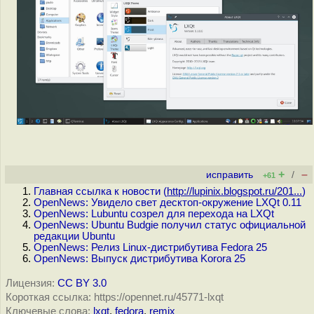
+
–
исправить
/
+61
Главная ссылка к новости (
http://lupinix.blogspot.ru/201...
)
OpenNews: Увидело свет десктоп-окружение LXQt 0.11
OpenNews: Lubuntu созрел для перехода на LXQt
OpenNews: Ubuntu Budgie получил статус официальной
редакции Ubuntu
OpenNews: Релиз Linux-дистрибутива Fedora 25
OpenNews: Выпуск дистрибутива Korora 25
Лицензия:
CC BY 3.0
Короткая ссылка: https://opennet.ru/45771-lxqt
Ключевые слова:
lxqt
,
fedora
,
remix