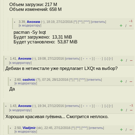
Объем загрузки: 217 M
Объем изменений: 658 M
–1
3.39
,
Аноним
(
-
), 18:19, 27/12/2016 [
^
] [
^^
] [
^^^
] [
ответить
]
+
–
[
к модератору
]
/
pacman -Sy lxqt
Будет загружено: 13,31 MiB
Будет установлено: 53,87 MiB
1.41
,
Аноним
(
-
), 19:08, 27/12/2016 [
ответить
] [
﹢﹢﹢
] [
· · ·
]
[
↓
] [
↑
]
+
–
/
[
к модератору
]
Дебиан в нетинстале уже предлагает LXQt на выбор?
2.60
,
oashnic
(
?
), 07:26, 28/12/2016 [
^
] [
^^
] [
^^^
] [
ответить
]
+
–
/
[
к модератору
]
Да
–1
1.43
,
Аноним
(
-
), 19:34, 27/12/2016 [
ответить
] [
﹢﹢﹢
] [
· · ·
]
[
↓
] [
↑
]
+
–
[
к модератору
]
/
Хорошая красивая гуёвина... Смотрится неплохо.
2.50
,
Vladjmir
(
ok
), 22:45, 27/12/2016 [
^
] [
^^
] [
^^^
] [
ответить
]
+
–
/
[
к модератору
]