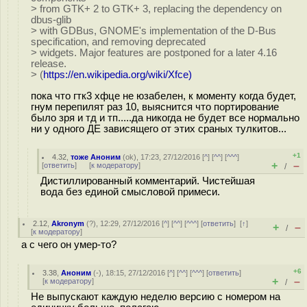
> from GTK+ 2 to GTK+ 3, replacing the dependency on
dbus-glib
> with GDBus, GNOME's implementation of the D-Bus
specification, and removing deprecated
> widgets. Major features are postponed for a later 4.16
release.
> (
https://en.wikipedia.org/wiki/Xfce)
пока что гтк3 хфце не юзабелен, к моменту когда будет,
гнум перепилят раз 10, выяснится что портирование
было зря и тд и тп.....да никогда не будет все нормально
ни у одного ДЕ зависящего от этих сраных тулкитов...
+1
4.32
,
тоже Аноним
(
ok
), 17:23, 27/12/2016 [
^
] [
^^
] [
^^^
]
+
–
[
ответить
]
[
к модератору
]
/
Дистиллированный комментарий. Чистейшая
вода без единой смысловой примеси.
2.12
,
Akronym
(
?
), 12:29, 27/12/2016 [
^
] [
^^
] [
^^^
] [
ответить
]
[
↑
]
+
–
/
[
к модератору
]
а с чего он умер-то?
+6
3.38
,
Аноним
(
-
), 18:15, 27/12/2016 [
^
] [
^^
] [
^^^
] [
ответить
]
+
–
[
к модератору
]
/
Не выпускают каждую неделю версию с номером на