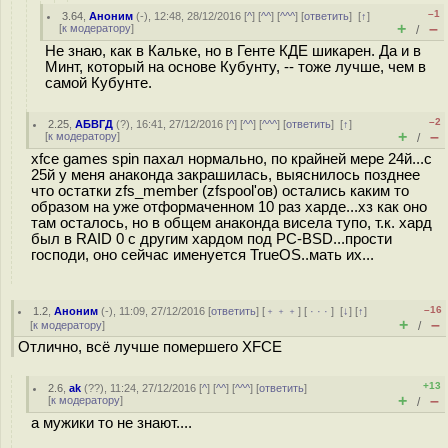
–1
3.64
,
Аноним
(
-
), 12:48, 28/12/2016 [
^
] [
^^
] [
^^^
] [
ответить
]
[
↑
]
+
–
[
к модератору
]
/
Не знаю, как в Кальке, но в Генте КДЕ шикарен. Да и в
Минт, который на основе Кубунту, -- тоже лучше, чем в
самой Кубунте.
–2
2.25
,
АБВГД
(
?
), 16:41, 27/12/2016 [
^
] [
^^
] [
^^^
] [
ответить
]
[
↑
]
+
–
[
к модератору
]
/
xfce games spin пахал нормально, по крайней мере 24й...с
25й у меня анаконда закрашилась, выяснилось позднее
что остатки zfs_member (zfspool'ов) остались каким то
образом на уже отформаченном 10 раз харде...хз как оно
там осталось, но в общем анаконда висела тупо, т.к. хард
был в RAID 0 с другим хардом под PC-BSD...прости
господи, оно сейчас именуется TrueOS..мать их...
–16
1.2
,
Аноним
(
-
), 11:09, 27/12/2016 [
ответить
] [
﹢﹢﹢
] [
· · ·
]
[
↓
] [
↑
]
+
–
[
к модератору
]
/
Отлично, всё лучше помершего XFCE
+13
2.6
,
ak
(
??
), 11:24, 27/12/2016 [
^
] [
^^
] [
^^^
] [
ответить
]
+
–
[
к модератору
]
/
а мужики то не знают....