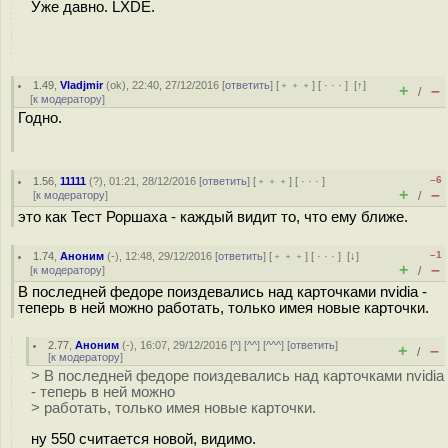
Уже давно. LXDE.
1.49
,
Vladjmir
(
ok
), 22:40, 27/12/2016 [
ответить
] [
﹢﹢﹢
] [
· · ·
]
[
↑
]
+
–
/
[
к модератору
]
Годно.
–6
1.56
,
11111
(
?
), 01:21, 28/12/2016 [
ответить
] [
﹢﹢﹢
] [
· · ·
]
+
–
[
к модератору
]
/
это как Тест Роршаха - каждый видит то, что ему ближе.
–1
1.74
,
Аноним
(
-
), 12:48, 29/12/2016 [
ответить
] [
﹢﹢﹢
] [
· · ·
]
[
↓
]
+
–
[
к модератору
]
/
В последней федоре поиздевались над карточками nvidia -
теперь в ней можно работать, только имея новые карточки.
2.77
,
Аноним
(
-
), 16:07, 29/12/2016 [
^
] [
^^
] [
^^^
] [
ответить
]
+
–
/
[
к модератору
]
> В последней федоре поиздевались над карточками nvidia
- теперь в ней можно
> работать, только имея новые карточки.
ну 550 считается новой, видимо.