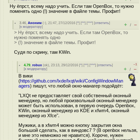
Ну ёпрст, всему надо учить. Если там OpenBox, то нужно
поменять одно (!) значение в файле темы. Профит!
3.46
,
Аноним
(
-
), 21:47, 27/12/2016 [
^
] [
^^
] [
^^^
] [
ответить
]
+
–
/
[
к модератору
]
> Ну ёпрст, всему надо учить. Если там OpenBox, то
нужно поменять одно
> (!) значение в файле темы. Профит!
Судя по скрину, там KWin.
–1
4.79
,
robux
(
ok
), 23:13, 29/12/2016 [
^
] [
^^
] [
^^^
] [
ответить
]
+
–
[
к модератору
]
/
В вики
(
https://github.com/lxde/lxqt/wiki/ConfigWindowMan
agers
) пишут, что любой окно-манагер подойдёт:
"LXQt не предоставляет свой собственный оконный
менеджер, но любой произвольный оконный менеджер
может быть использован, в первую очередь Openbox,
KWin, оконный менеджер из KDE и xfwm4, оконный
менеджер из Xfce".
Мужики, а в xfwm4 можно кнопку закрытия окна
большой сделать, как в виндовс7 ? (В openbox нельзя,
и мне это немножко не нравится). Короче, нужен