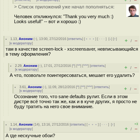
/
> Список приложений уже начал пополняться:
Человек откликнулся: "Thank you very much :)
Looks useful!" -- вот и хорошо :)
1.13
,
Аноним
(
-
), 13:00, 27/12/2016 [
ответить
] [
﹢﹢﹢
] [
· · ·
]
[
↓
] [
↑
]
+
–
/
[
к модератору
]
там в качестве screen-lock - xscreensaver, невписывающийся
в тему оформления?
2.29
,
Аноним
(
-
), 17:01, 27/12/2016 [
^
] [
^^
] [
^^^
] [
ответить
]
+
–
/
[
к модератору
]
А что, позвольте поинтересоваться, мешает его удалить?
3.61
,
Аноним
(
-
), 11:09, 28/12/2016 [
^
] [
^^
] [
^^^
] [
ответить
]
+
–
/
[
к модератору
]
Осознание того, что sane defaults рулит. Если в этом
дистре всё точно так же, как и в куче других, я просто не
буду тратить на него свое внимание.
+3
1.14
,
Аноним
(
14
), 13:16, 27/12/2016 [
ответить
] [
﹢﹢﹢
] [
· · ·
]
[
↑
]
+
–
[
к модератору
]
/
А где нескучные обои?