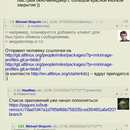
быстрый окно-менеджер с большой красной кнопкой
закрытия ))
–17
1.9
,
Michael Shigorin
(
ok
), 11:56, 27/12/2016 [
ответить
] [
﹢﹢﹢
]
+
–
[
· · ·
]
[
↓
] [
↑
] [
к модератору
]
/
> например, планируется добавить клиент для
быстрого обмена сообщениями,
> медиаплеер и т.п.
Отправил человеку ссылочки на
http://git.altlinux.org/people/mike/packages/?p=mkimage-
profiles.git;a=blob;f
http://git.altlinux.org/people/mike/packages/?p=mkimage-
profiles.git;a=blob;f
(в контексте
http://en.altlinux.org/starterkits
) -- вдруг пригодятся
:)
–2
2.18
,
НяшМяш
(
ok
), 13:48, 27/12/2016 [
^
] [
^^
] [
^^^
] [
ответить
]
+
–
[
к модератору
]
/
Список приложений уже начал пополняться:
https://pagure.io/lxqt-
remix/c/7dad7d47a1d785bf66b758335ced3546f1a6ef20?
branch
–1
3.81
,
Michael Shigorin
(
ok
), 17:40, 30/12/2016 [
^
] [
^^
] [
^^^
]
+
–
[
ответить
]
[
к модератору
]