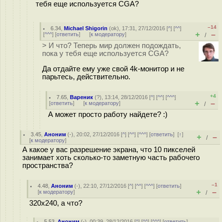
тебя еще используется CGA?
–14
6.34
,
Michael Shigorin
(
ok
), 17:31, 27/12/2016 [
^
] [
^^
]
+
–
[
^^^
] [
ответить
]
[
к модератору
]
/
> И что? Теперь мир должен подождать,
пока у тебя еще используется CGA?
Да отдайте ему уже свой 4k-монитор и не
парьтесь, действительно.
+4
7.65
,
Вареник
(
?
), 13:14, 28/12/2016 [
^
] [
^^
] [
^^^
]
+
–
[
ответить
]
[
к модератору
]
/
А может просто работу найдете? :)
3.45
,
Аноним
(
-
), 20:02, 27/12/2016 [
^
] [
^^
] [
^^^
] [
ответить
]
[
↑
]
+
–
/
[
к модератору
]
А какое у вас разрешение экрана, что 10 пикселей
занимает хоть сколько-то заметную часть рабочего
пространства?
–1
4.48
,
Аноним
(
-
), 22:10, 27/12/2016 [
^
] [
^^
] [
^^^
] [
ответить
]
+
–
[
к модератору
]
/
320x240, а что?
5.53
,
Аноним
(
-
), 00:39, 28/12/2016 [
^
] [
^^
] [
^^^
] [
ответить
]