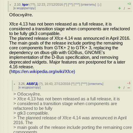
+3
2.10
,
Igor
(
??
), 12:23, 27/12/2016 [
^
] [
^^
] [
^^^
] [
ответить
]
[
↓
]
+
–
[
к модератору
]
/
Обоснуйте.
Xfce 4.13 has not been released as a full release, it is
considered a transition stage when components are refactored
to be fully gtk3 compatible.
The planned release of Xfce 4.14 was announced in April 2016.
The main goals of the release include porting the remaining
core components from GTK+ 2 to GTK+ 3, replacing the
dependency on dbus-glib with GDBus, GNOME's
implementation of the D-Bus specification, and removing
deprecated widgets. Major features are postponed for a later
4.16 release.
(
https://en.wikipedia.org/wiki/Xfce)
–1
3.26
,
АБВГД
(
?
), 16:43, 27/12/2016 [
^
] [
^^
] [
^^^
] [
ответить
]
+
–
[
к модератору
]
/
> Обоснуйте.
> Xfce 4.13 has not been released as a full release, it is
> considered a transition stage when components are
refactored to be fully
> gtk3 compatible.
> The planned release of Xfce 4.14 was announced in April
2016. The
> main goals of the release include porting the remaining core
components