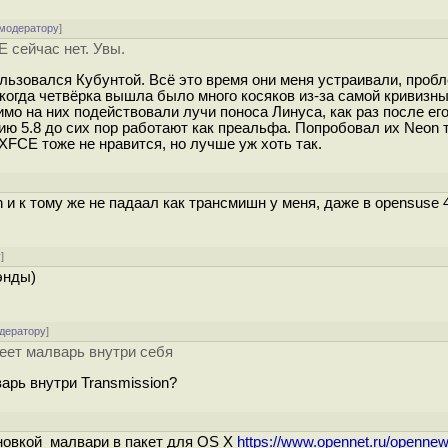
 модератору
]
 сейчас нет. Увы.
пользовался Кубунтой. Всё это время они меня устраивали, проб
когда четвёрка вышла было много косяков из-за самой кривизны 
мо на них подействовали лучи поноса Линуса, как раз после его
сию 5.8 до сих пор работают как преальфа. Попробовал их Neon 
 XFCE тоже не нравится, но лучше уж хоть так.
n и к тому же не падаал как трансмишн у меня, даже в opensuse 
у
]
энды)
одератору
]
меет малварь внутри себя
арь внутри Transmission?
новкой малвари в пакет для OS X
https://www.opennet.ru/opennew