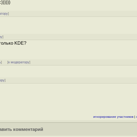
)))))
атору
]
ру
]
только KDE?
ь
]
[
к модератору
]
ору
]
игнорирование участников
|
вить комментарий