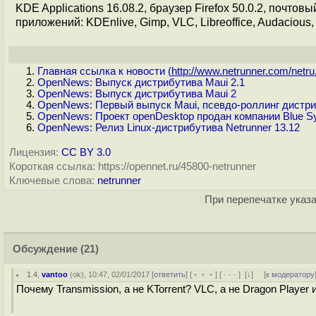
KDE Applications 16.08.2, браузер Firefox 50.0.2, почт
приложений: KDEnlive, Gimp, VLC, Libreoffice, Audacious, S
Главная ссылка к новости (
http://www.netrunner.com/netru.
OpenNews: Выпуск дистрибутива Maui 2.1
OpenNews: Выпуск дистрибутива Maui 2
OpenNews: Первый выпуск Maui, псевдо-роллинг дистри
OpenNews: Проект openDesktop продан компании Blue S
OpenNews: Релиз Linux-дистрибутива Netrunner 13.12
Лицензия:
CC BY 3.0
Короткая ссылка: https://opennet.ru/45800-netrunner
Ключевые слова:
netrunner
При перепечатке указа
Обсуждение
(21)
1.4
,
vantoo
(
ok
), 10:47, 02/01/2017 [
ответить
] [
﹢﹢﹢
] [
· · ·
]
[
↓
] [
к модератору
Почему Transmission, а не KTorrent? VLC, а не Dragon Player