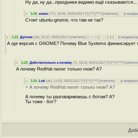
Ну да, ну да...праздники видимо ещё сказываются... :)
3.20
,
алекс
(
??
), 18:45, 03/01/2017 [
^
] [
^^
] [
^^^
] [
ответить
]
[
к модер
Стоит ubuntu-gnome, что там не так?
1.22
,
Дуплик
(
ok
), 01:27, 05/01/2017 [
ответить
] [
﹢﹢﹢
] [
· · ·
]
[
↑
] [
к модерато
А где версия с GNOME? Почему Blue Systems финансирует 
2.23
,
Действительно а почему
(
?
), 18:15, 05/01/2017 [
^
] [
^^
] [
^^^
] [
ответит
А почему RedHat пилит только гном? А?
3.24
,
Led
(
ok
), 21:02, 05/01/2017 [
^
] [
^^
] [
^^^
] [
ответить
]
[
к модерат
> А почему RedHat пилит только гном? А?
А почему ты разговариваешь с ботом? А?
Ты тоже - бот?
Доба