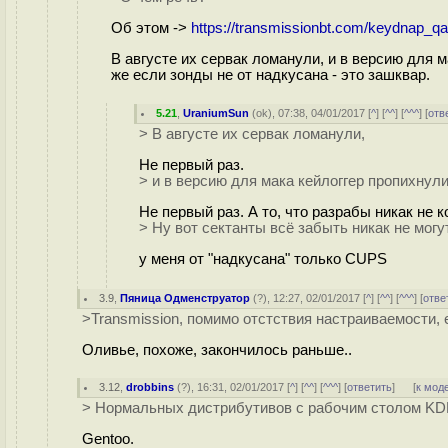
Об этом ->
https://transmissionbt.com/keydnap_qa
В августе их сервак ломанули, и в версию для м
же если зонды не от надкусана - это зашквар.
5.21
,
UraniumSun
(
ok
), 07:38, 04/01/2017 [
^
] [
^^
] [
^^^
] [
отв
> В августе их сервак ломанули,
Не первый раз.
> и в версию для мака кейлоггер пропихнули
Не первый раз. А то, что разрабы никак не 
> Ну вот сектанты всё забыть никак не могут
у меня от "надкусана" только CUPS
3.9
,
Пяница Одменструатор
(
?
), 12:27, 02/01/2017 [
^
] [
^^
] [
^^^
] [
отве
>Transmission, помимо отстствия настраиваемости,
Оливье, похоже, закончилось раньше..
3.12
,
drobbins
(
?
), 16:31, 02/01/2017 [
^
] [
^^
] [
^^^
] [
ответить
]
[
к мод
> Нормальных дистрибутивов с рабочим столом KDE
Gentoo.