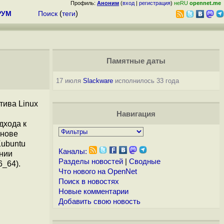
Профиль:
Аноним
(
вход
|
регистрация
)
неRU
opennet.me
РУМ
Поиск
(
теги
)
Памятные даты
17 июля
Slackware
исполнилось 33 года
тива Linux
Навигация
дхода к
снове
Kubuntu
Каналы:
ении
Разделы новостей
|
Сводные
6_64).
Что нового на OpenNet
Поиск в новостях
Новые комментарии
Добавить свою новость