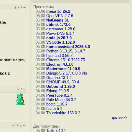
Программы:
+
–
/
–9
06.08
mesa 3d 26.2
05.08
OpenVPN 2.7.6
05.08
NetBeans 31
арь
05.08
ublock 1.73.0
05.08
gstreamer 1.28.6
05.08
PowerDNS 5.1.4
05.08
node.js 26.7.0
05.08
VSCode 1.132.0
05.08
home-assistant 2026.8.0
05.08
Python 3.13.15, 3.14.7
05.08
hyprland 0.56.2
ольные люди,
05.08
Chrome 151.0.7922.75
04.08
Electron 43.3.0
04.08
Mattermost 11.10.0
вов с
04.08
Django 5.2.17, 6.0.8
vln
04.08
Grafana 13.1.2
04.08
GNOME 49.9, 50.4
04.08
Unbound 1.26.0
+
–
/
04.08
Erlang 29.0.5
04.08
PeerTube 8.2.4
04.08
Pale Moon 34.3.2
04.08
bootc 1.16.7
04.08
Lua 5.5.1
04.08
Thunderbird 153.0.2
далее>>
+
–
/
+4
Дистрибутивы:
05.08
Tails 7.10.1