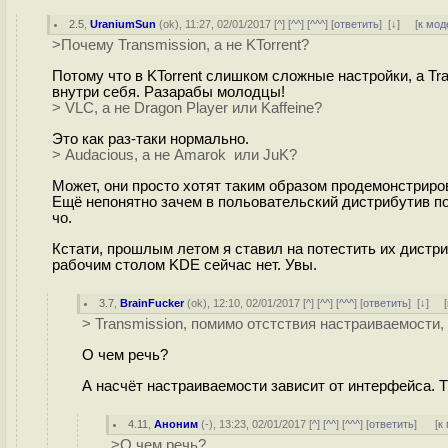
2.5
,
UraniumSun
(
ok
), 11:27, 02/01/2017 [
^
] [
^^
] [
^^^
] [
ответить
]
[
↓
] [
к мод
>Почему Transmission, а не KTorrent?
Потому что в KTorrent слишком сложные настройки, а Tr
внутри себя. Разарабы молодцы!
> VLC, а не Dragon Player или Kaffeine?
Это как раз-таки нормально.
> Audacious, а не Amarok или JuK?
Может, они просто хотят таким образом продемонстриро
Ещё непонятно зачем в польовательский дистрибутив по у
чо.
Кстати, прошлым летом я ставил на потестить их дистр
рабочим столом KDE сейчас нет. Увы.
3.7
,
BrainFucker
(
ok
), 12:10, 02/01/2017 [
^
] [
^^
] [
^^^
] [
ответить
]
[
↓
] [
> Transmission, помимо отстствия настраиваемости,
О чем речь?
А насчёт настраиваемости зависит от интерфейса. T
4.11
,
Аноним
(
-
), 13:23, 02/01/2017 [
^
] [
^^
] [
^^^
] [
ответить
]
[
к
>О чем речь?