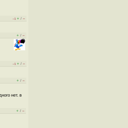
+
–
/
–1
+
–
/
+
–
/
–1
+
–
/
дного нет. в
+
–
/