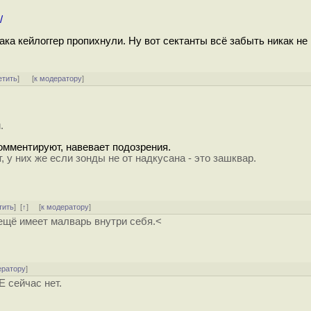
/
ака кейлоггер пропихнули. Ну вот сектанты всё забыть никак не м
етить
]
[
к модератору
]
.
комментируют, навевает подозрения.
, у них же если зонды не от надкусана - это зашквар.
тить
]
[
↑
] [
к модератору
]
 ещё имеет малварь внутри себя.<
ератору
]
 сейчас нет.