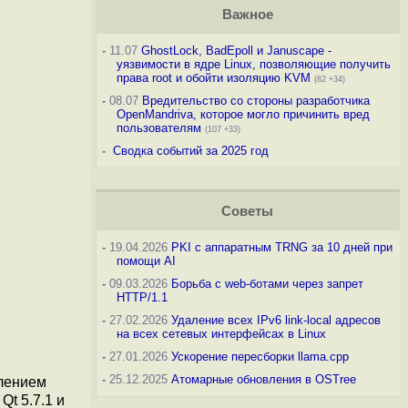
Важное
-
11.07
GhostLock, BadEpoll и Januscape -
уязвимости в ядре Linux, позволяющие получить
права root и обойти изоляцию KVM
(82 +34)
-
08.07
Вредительство со стороны разработчика
OpenMandriva, которое могло причинить вред
пользователям
(107 +33)
-
Сводка событий за 2025 год
Советы
-
19.04.2026
PKI с аппаратным TRNG за 10 дней при
помощи AI
-
09.03.2026
Борьба с web-ботами через запрет
HTTP/1.1
-
27.02.2026
Удаление всех IPv6 link-local адресов
на всех сетевых интерфейсах в Linux
-
27.01.2026
Ускорение пересборки llama.cpp
-
25.12.2025
Атомарные обновления в OSTree
влением
Qt 5.7.1 и