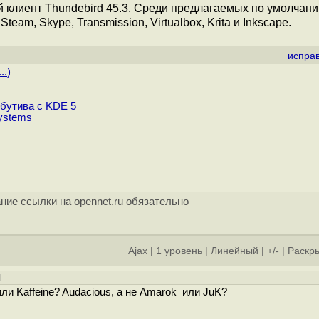
овый клиент Thundebird 45.3. Среди предлагаемых по умолчан
team, Skype, Transmission, Virtualbox, Krita и Inkscape.
испра
..
)
бутива с KDE 5
ystems
ние ссылки на opennet.ru обязательно
Ajax
|
1 уровень
|
Линейный
|
+/-
|
Раскры
]
 или Kaffeine? Audacious, а не Amarok или JuK?