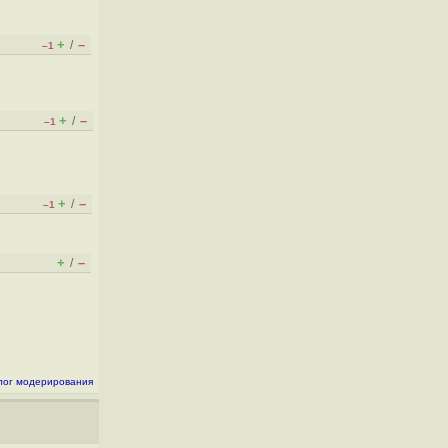
+
–
/
–1
+
–
/
–1
+
–
/
–1
+
–
/
лог модерирования