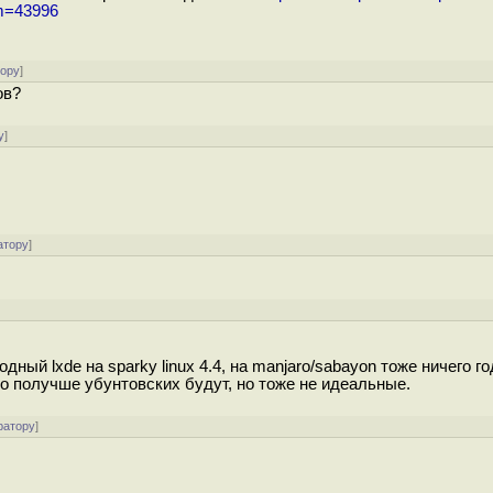
um=43996
тору
]
ов?
у
]
атору
]
 годный lxde на sparky linux 4.4, на manjaro/sabayon тоже ничего го
о получше убунтовских будут, но тоже не идеальные.
ратору
]