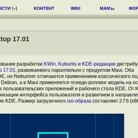
ОСТИ
(
+
)
КОНТЕНТ
WIKI
MAN'ы
ФО
top 17.01
ование разработки
KWin
,
Kubuntu
и
KDE-редакции
дистрибу
p 17.01
, развиваемого параллельно с продуктом Maui. Оба
E, но Netrunner отличаются применением классического по
Debian, а в Maui применяется псевдо-роллинг модель на о
 пользовательских приложений и рабочего стола KDE. От 
анизации интерфейса пользователя и развитием в направл
ие KDE. Размер загрузочного
iso-образа
составляет 2 Гб (x8