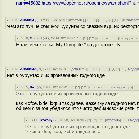
num=45082
https://www.opennet.ru/opennews/art.shtml?n
1.10
,
Аноним
(
-
), 12:48, 02/01/2017 [
ответить
] [
﹢﹢﹢
] [
· · ·
]
[
↓
] [
↑
] [
к модера
Чем это лучше обычной Кубунты со свежим КДЕ их бекпорт
2.18
,
Gannet
(
ok
), 22:44, 02/01/2017 [
^
] [
^^
] [
^^^
] [
ответить
]
[
к модератор
Наличием значка "My Computer" на десктопе. :Ъ
1.13
,
Аноним2
(
?
), 17:59, 02/01/2017 [
ответить
] [
﹢﹢﹢
] [
· · ·
]
[
↓
] [
↑
] [
к модер
нет в бубунтах и их производных годного кде
2.15
,
flac
(
?
), 18:08, 02/01/2017 [
^
] [
^^
] [
^^^
] [
ответить
]
[
к модератору
]
> нет в бубунтах и их производных годного кде
как и xfce, lxde, lxqt и так далее, даже гнума годного нет.
общем я за год убедился что чисто дебиановские репы т
3.17
,
Teocally
(
?
), 18:58, 02/01/2017 [
^
] [
^^
] [
^^^
] [
ответить
]
[
к моде
>> нет в бубунтах и их производных годного кде
> как и xfce, lxde, lxqt и так далее...