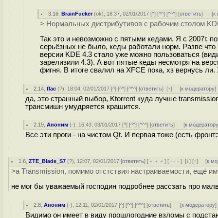
3.16
,
BrainFucker
(
ok
), 18:37, 02/01/2017 [
^
] [
^^
] [
^^^
] [
ответить
]
[
к
> Нормальных дистрибутивов с рабочим столом KDE
Так это и невозможно с пятыми кедами. Я с 2007г. 
серьёзных не было, кеды работали норм. Разве что 
версии KDE 4.3 стало уже можно пользоваться (види
зарелизили 4.3). А вот пятые кеды несмотря на вер
фигня. В итоге свалил на XFCE пока, хз вернусь ли.
2.14
,
flac
(
?
), 18:04, 02/01/2017 [
^
] [
^^
] [
^^^
] [
ответить
]
[
↑
] [
к модератору
]
да, это странный выбор, Ktorrent куда лучше transmissio
трансмишн умудряется крашится.
2.19
,
Аноним
(
-
), 16:43, 03/01/2017 [
^
] [
^^
] [
^^^
] [
ответить
]
[
к модератор
Все эти проги - на чистом Qt. И первая тоже (есть фронт
1.6
,
ZTE_Blade_S7
(
?
), 12:07, 02/01/2017 [
ответить
] [
﹢﹢﹢
] [
· · ·
]
[
↓
] [
↑
] [
к м
>а Transmission, помимо отстствия настраиваемости, ещё и
не мог бы уважаемый господин подробнее рассзать про малв
2.8
,
Аноним
(
-
), 12:11, 02/01/2017 [
^
] [
^^
] [
^^^
] [
ответить
]
[
к модератору
]
Видимо он имеет в виду прошлогодние взломы с подста