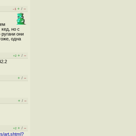
+
–
/
–1
лем
кед, но с
 ругани они
тоже, одна
+
–
/
+2
42.2
+
–
/
+
–
/
+
–
/
+2
s/art.shtml?