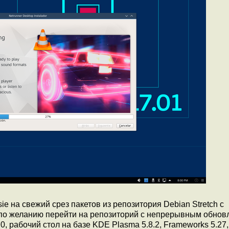
e на свежий срез пакетов из репозитория Debian Stretch c
 по желанию перейти на репозиторий с непрерывным обно
, рабочий стол на базе KDE Plasma 5.8.2, Frameworks 5.27, 