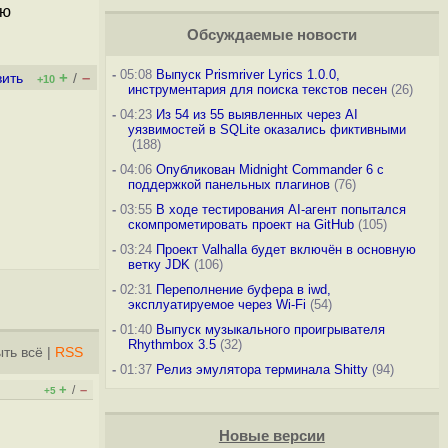
ию
Обсуждаемые новости
-
05:08
Выпуск Prismriver Lyrics 1.0.0,
+
–
вить
/
+10
инструментария для поиска текстов песен
(26)
-
04:23
Из 54 из 55 выявленных через AI
уязвимостей в SQLite оказались фиктивными
(188)
-
04:06
Опубликован Midnight Commander 6 c
поддержкой панельных плагинов
(76)
-
03:55
В ходе тестирования AI-агент попытался
скомпрометировать проект на GitHub
(105)
-
03:24
Проект Valhalla будет включён в основную
ветку JDK
(106)
-
02:31
Переполнение буфера в iwd,
эксплуатируемое через Wi-Fi
(54)
-
01:40
Выпуск музыкального проигрывателя
Rhythmbox 3.5
(32)
ть всё
|
RSS
-
01:37
Релиз эмулятора терминала Shitty
(94)
+
–
/
+5
Новые версии