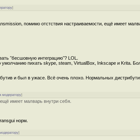
ератору
]
ansmission, помимо отстствия настраиваемости, ещё имеет малв
вать "бесшовную интеграцию"? LOL.
молчанию пихать skype, steam, VirtualBox, Inkscape и Krita. Б
ибутив и был в ужасе. Всё очень плохо. Нормальных дистрибути
к модератору
]
 ещё имеет малварь внутри себя.
ransgui норм.
 модератору
]