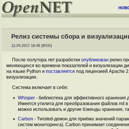
НОВ
Релиз системы сбора и визуализации 
12.04.2017 18:48 (MSK)
После полутора лет разработки
опубликован
релиз пр
меняющихся во времени показателей и визуализации ди
на языке Python и
поставляется
под лицензией Apache 2
визуализации.
Система включает в себя:
Whisper
- библиотека для эффективного хранения 
Имеется утилита для преобразования файлов rrd в 
можно использовать и другие бэкенды хранения, та
Carbon
- Twisted-демон для приёма значений пар
систем мониторинга). Carbon принимает соединения