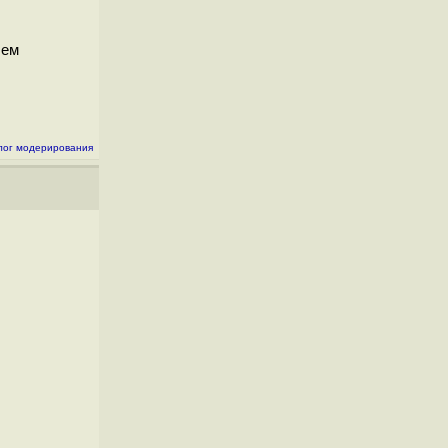
лем
лог модерирования