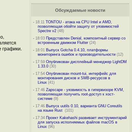
Обсуждаемые новости
-
18:11
TONTOU - атака на CPU Intel и AMD,
позволяющая обойти защиту от уязвимостей
Spectre v2
(48)
o,
-
18:03
Представлен Denial, композитный сервер со
вляется
встроенным движком Flutter
(24)
 графики.
-
18:01
Выпуск Gotcha 0.4.10, платформы
мониторинга ошибок и производительности
(12)
-
17:59
Опубликован дисплейный менеджер LightDM
1.33.0
(30)
-
17:54
Опубликован mount-tui, интерфейс для
монтирования дисков и SMB-ресурсов в
Linux
(41)
-
17:46
Zapscape - уязвимость в гипервизоре KVM,
позволяющая получить root-доступ к хост-
системе
(9)
-
17:46
Выпуск uutils 0.10, варианта GNU Coreutils
на языке Rust
(101)
-
17:34
Проект Kakehashi развивает инструментарий
для запуска исполняемых файлов macOS в
Linux
(96)