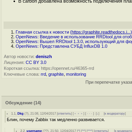
В carbon добавлена возможность подключения пла
Главная ссылка к новости (
https://graphite.readthedocs.i...
)
OpenNews: Введение в использование RRDtool для ото
OpenNews: Вышел RRDtool 1.3.0, использующий для фор
OpenNews: Представлена СУБД InfluxDB 1.0
Автор новости:
deniszh
Лицензия:
CC BY 3.0
Короткая ссылка: https://opennet.ru/46365-rrd
Ключевые слова:
rrd
,
graphite
,
monitoring
При перепечатке указа
Обсуждение
(14)
1.1
,
Dkg
(
?
), 21:08, 12/04/2017 [
ответить
] [
﹢﹢﹢
] [
· · ·
]
[
↓
] [
к модератору
]
Блин, почему Zabbix так медленно развивается.
2.2
,
username
(
??
), 21:50, 12/04/2017 [
^
] [
^^
] [
^^^
] [
ответить
]
[
к модерато