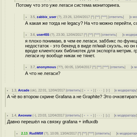
Потому что это уже легаси система мониторинга.
3.5
,
zabbix_user
(
?
), 23:26, 12/04/2017 [
^
] [
^^
] [
^^^
] [
ответить
]
[
к м
А какая же тогда не legacy? На что можно перейти,
3.6
,
user455
(
?
), 23:30, 12/04/2017 [
^
] [
^^
] [
^^^
] [
ответить
]
[
к модер
я плохо понимаю, в чем ее легаси. заббикс по функ
недостаток - это бекенд в виде пг/май скуэль, но о
вроде клиентских библиотек для экспорта метрик. г
легаси ну вообще никак не тянет.
3.7
,
anonymous
(
??
), 00:05, 13/04/2017 [
^
] [
^^
] [
^^^
] [
ответить
]
[
к 
А что не легаси?
1.3
,
Arcade
(
ok
), 22:01, 12/04/2017 [
ответить
] [
﹢﹢﹢
] [
· · ·
]
[
↑
] [
к модератору
А ч́ё во втором скрине Grafana а не Graphite? Это очковтира
1.4
,
Аноним
(
-
), 23:03, 12/04/2017 [
ответить
] [
﹢﹢﹢
] [
· · ·
]
[
↓
] [
к модератору
Давно перешёл на связку grafana + influxdb
2.13
,
RudW0lf
(
?
), 10:09, 13/04/2017 [
^
] [
^^
] [
^^^
] [
ответить
]
[
к модератор