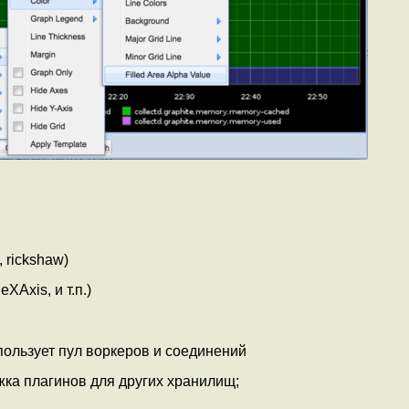
 rickshaw)
Axis, и т.п.)
пользует пул воркеров и соединений
ка плагинов для других хранилищ;