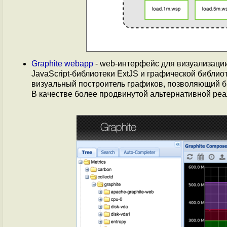
Graphite webapp
- web-интерфейс для визуализаци
JavaScript-библиотеки ExtJS и графической библи
визуальный построитель графиков, позволяющий б
В качестве более продвинутой альтернативной ре