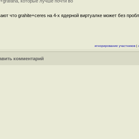
n+grafana, которые лучше почти во
ают что grahite+ceres на 4-х ядерной виртуалке может без проб
игнорирование участников
|
вить комментарий