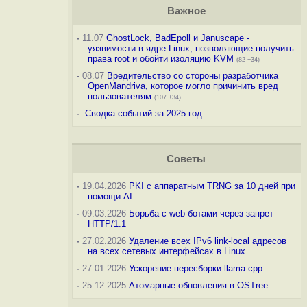
Важное
-
11.07
GhostLock, BadEpoll и Januscape -
уязвимости в ядре Linux, позволяющие получить
права root и обойти изоляцию KVM
(82 +34)
-
08.07
Вредительство со стороны разработчика
OpenMandriva, которое могло причинить вред
пользователям
(107 +34)
-
Сводка событий за 2025 год
Советы
-
19.04.2026
PKI с аппаратным TRNG за 10 дней при
помощи AI
-
09.03.2026
Борьба с web-ботами через запрет
HTTP/1.1
-
27.02.2026
Удаление всех IPv6 link-local адресов
на всех сетевых интерфейсах в Linux
-
27.01.2026
Ускорение пересборки llama.cpp
-
25.12.2025
Атомарные обновления в OSTree