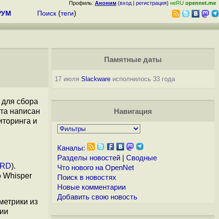
Профиль:
Аноним
(
вход
|
регистрация
)
неRU
opennet.me
РУМ
Поиск
(
теги
)
Памятные даты
17 июля
Slackware
исполнилось 33 года
 для сбора
та написан
Навигация
иторинга и
Каналы:
Разделы новостей
|
Сводные
RD
).
Что нового на OpenNet
о Whisper
Поиск в новостях
Новые комментарии
Добавить свою новость
метрики из
ции