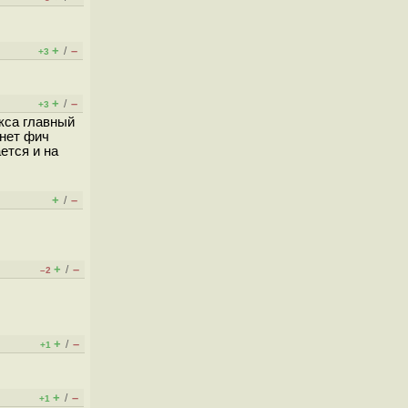
+
–
/
+3
+
–
/
+3
кса главный
 нет фич
ется и на
+
–
/
+
–
/
–2
+
–
/
+1
+
–
/
+1