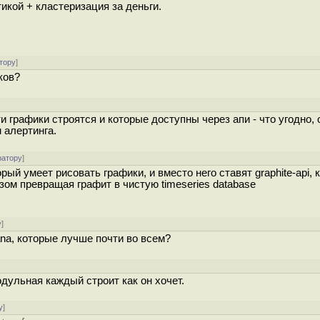
тикой + кластеризация за деньги.
тору
]
ков?
и графики строятся и которые доступны через апи - что угодно, 
 алертинга.
ратору
]
рый умеет рисовать графики, и вместо него ставят graphite-api,
ом превращая графит в чистую timeseries database
у
]
fana, которые лучше почти во всем?
одульная каждый строит как он хочет.
у
]