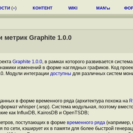
ОСТИ
(
+
)
КОНТЕНТ
WIKI
MAN'ы
ФО
метрик Graphite 1.0.0
оекта
Graphite 1.0.0
, в рамках которого развивается система
намики изменений в форме наглядных графиков. Код проек
.0. Модули интеграции
доступны
для различных систем мон
данных в форме временного ряда (архитектура похожа на
R
формат whisper (.wsp). Система модульная, поэтому вмест
кие как InfluxDB, KairosDB и OpenTSDB;
аметров, поступающих в форме
временного ряда
(например, 
 по сети, кэширует их в памяти для более быстрой генера