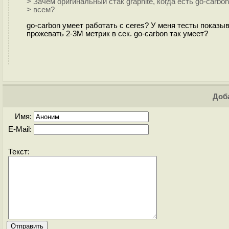
> Зачем оригинальный стак graphite, когда есть go-carbo
> всем?
go-carbon умеет работать с ceres? У меня тесты показыв
прожевать 2-3M метрик в сек. go-carbon так умеет?
Доба
Имя:
E-Mail:
Текст: