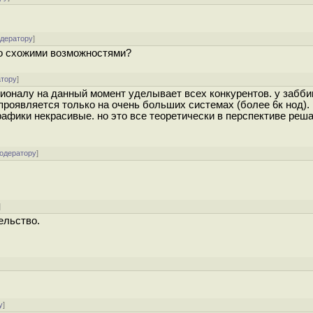
одератору
]
 со схожими возможностями?
атору
]
ционалу на данный момент уделывает всех конкурентов. у забби
н проявляется только на очень больших системах (более 6к нод).
рафики некрасивые. но это все теоретически в перспективе реша
модератору
]
]
тельство.
]
у
]