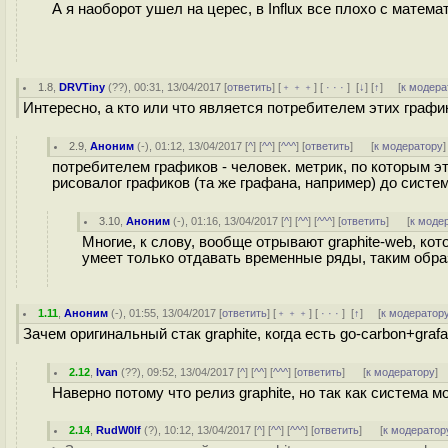
А я наоборот ушел на церес, в Influx все плохо с матема
1.8
,
DRVTiny
(
??
), 00:31, 13/04/2017 [
ответить
] [
﹢﹢﹢
] [
· · ·
]
[
↓
] [
↑
] [
к модера
Интересно, а кто или что является потребителем этих графи
2.9
,
Аноним
(
-
), 01:12, 13/04/2017 [
^
] [
^^
] [
^^^
] [
ответить
]
[
к модератору
]
потребителем графиков - человек. метрик, по которым эт
рисовалог графиков (та же графана, например) до систем
3.10
,
Аноним
(
-
), 01:16, 13/04/2017 [
^
] [
^^
] [
^^^
] [
ответить
]
[
к моде
Многие, к слову, вообще отрывают graphite-web, кото
умеет только отдавать временные ряды, таким образ
1.11
,
Аноним
(
-
), 01:55, 13/04/2017 [
ответить
] [
﹢﹢﹢
] [
· · ·
]
[
↑
] [
к модератор
Зачем оригинальный стак graphite, когда есть go-carbon+gra
2.12
,
Ivan
(
??
), 09:52, 13/04/2017 [
^
] [
^^
] [
^^^
] [
ответить
]
[
к модератору
]
Наверно потому что релиз graphite, но так как система м
2.14
,
RudW0lf
(
?
), 10:12, 13/04/2017 [
^
] [
^^
] [
^^^
] [
ответить
]
[
к модератор