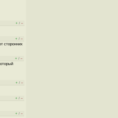
+
–
/
+
–
/
от сторонних
+
–
/
 который
+
–
/
+
–
/
+
–
/