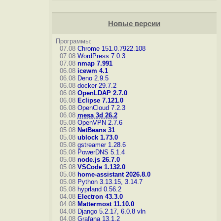
Новые версии
Программы:
07.08
Chrome 151.0.7922.108
07.08
WordPress 7.0.3
07.08
nmap 7.991
06.08
icewm 4.1
06.08
Deno 2.9.5
06.08
docker 29.7.2
06.08
OpenLDAP 2.7.0
06.08
Eclipse 7.121.0
06.08
OpenCloud 7.2.3
06.08
mesa 3d 26.2
05.08
OpenVPN 2.7.6
05.08
NetBeans 31
05.08
ublock 1.73.0
05.08
gstreamer 1.28.6
05.08
PowerDNS 5.1.4
05.08
node.js 26.7.0
05.08
VSCode 1.132.0
05.08
home-assistant 2026.8.0
05.08
Python 3.13.15, 3.14.7
05.08
hyprland 0.56.2
04.08
Electron 43.3.0
04.08
Mattermost 11.10.0
04.08
Django 5.2.17, 6.0.8
vln
04.08
Grafana 13.1.2