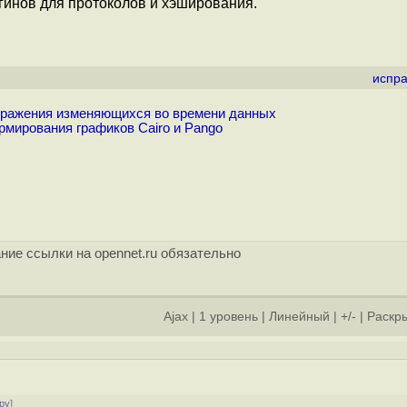
гинов для протоколов и хэширования.
испра
бражения изменяющихся во времени данных
мирования графиков Cairo и Pango
ние ссылки на opennet.ru обязательно
Ajax
|
1 уровень
|
Линейный
|
+/-
|
Раскры
ру
]