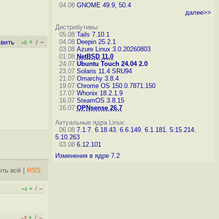
04.08
GNOME 49.9, 50.4
далее>>
Дистрибутивы:
05.08
Tails 7.10.1
+
–
04.08
Deepin 25.2.1
вить
/
+6
03.08
Azure Linux 3.0.20260803
01.08
NetBSD 11.0
24.07
Ubuntu Touch 24.04 2.0
23.07
Solaris 11.4 SRU94
21.07
Omarchy 3.8.4
19.07
Chrome OS 150.0.7871.150
17.07
Whonix 18.2.1.9
16.07
SteamOS 3.8.15
16.07
OPNsense 26.7
Актуальные ядра Linux:
06.08
7.1.7
,
6.18.43
,
6.6.149
,
6.1.181
,
5.15.214
,
5.10.263
03.08
6.12.101
Изменения в ядре 7.2
ть всё
|
RSS
+
–
/
+4
+
–
/
–3