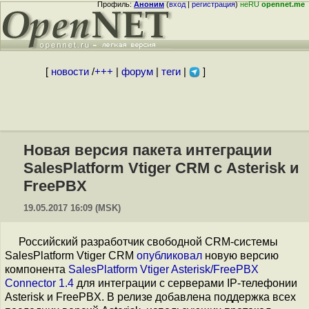
Профиль:
Аноним
(
вход
|
регистрация
)
неRU
opennet.me
[
новости
/
+++
|
форум
|
теги
|
]
Новая версия пакета интеграции
SalesPlatform Vtiger CRM с Asterisk и
FreePBX
19.05.2017 16:09 (MSK)
Российский разработчик свободной CRM-системы
SalesPlatform Vtiger CRM
опубликовал
новую версию
компонента
SalesPlatform Vtiger Asterisk/FreePBX
Connector 1.4
для интеграции с серверами IP-телефонии
Asterisk и FreePBX. В релизе добавлена поддержка всех