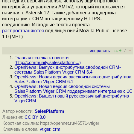
последних версий Asterisk, использующих протокол
интерфейса управления AMI v2, который используется
начиная с Asterisk 12. Также добавлена поддержка
интеграции с CRM по защищенному HTTPS-
соединению. Исходные тексты проекта
распространяются
под лицензией Mozilla Public License
1.0 (MPL).
+
–
исправить
/
+6
Главная ссылка к новости
(
http://community.salesplatform...
)
OpenNews: Выпуск дистрибутива свободной CRM-
системы SalesPlatform Vtiger CRM 6.4
OpenNews: Новая версия русскоязычного дистрибутива
SalesPlatform Vtiger CRM 6.1
OpenNews: Новая версия свободной системы
SalesPlatform Vtiger CRM поддерживает интеграцию с 1С
OpenNews: Вышел новый русскоязычный дистрибутив
VtigerCRM
Автор новости:
SalesPlatform
Лицензия:
CC BY 3.0
Короткая ссылка: https://opennet.ru/46571-vtiger
Ключевые слова:
vtiger
,
crm