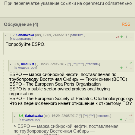
При перепечатке указание ссылки на opennet.ru обязательно
Обсуждение
(4)
RSS
1.2
,
Sabakwaka
(
ok
), 12:09, 21/05/2017 [
ответить
]
+
–
/
–3
[
к модератору
]
Попробуйте ESPO.
+1
2.5
,
Аноним
(
-
), 15:38, 22/05/2017 [
^
] [
^^
] [
^^^
] [
ответить
]
+
–
[
к модератору
]
/
ESPO — марка сибирской нефти, поставляемая по
трубопроводу Восточная Сибирь — Тихий океан (ВСТО)
ESPO - The European Sea Ports Organisation
ESPO is a public sector owned professional buying
organisation
ESPO - The European Society of Pediatric Otorhinolaryngology
Что из перечисленного имеет отношение к открытому ПО?
–2
3.6
,
Sabakwaka
(
ok
), 16:29, 22/05/2017 [
^
] [
^^
] [
^^^
] [
ответить
]
+
–
[
к модератору
]
/
> ESPO — марка сибирской нефти, поставляемая
по трубопроводу Восточная Сибирь —