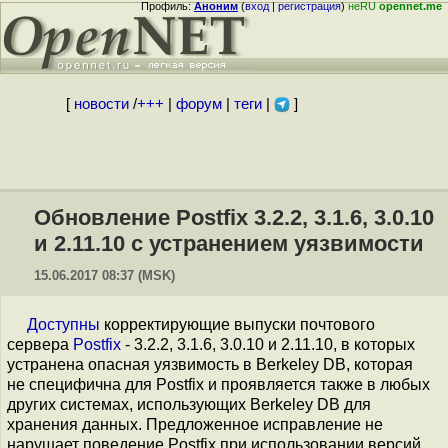
Профиль:
Аноним
(
вход
|
регистрация
)
неRU
opennet.me
[
новости
/
+++
|
форум
|
теги
|
]
Обновление Postfix 3.2.2, 3.1.6, 3.0.10
и 2.11.10 с устранением уязвимости
15.06.2017 08:37 (MSK)
Доступны
корректирующие выпуски почтового
сервера
Postfix
- 3.2.2, 3.1.6, 3.0.10 и 2.11.10, в которых
устранена опасная уязвимость в Berkeley DB, которая
не специфична для Postfix и проявляется также в любых
других системах, использующих Berkeley DB для
хранения данных. Предложенное исправление не
нарушает поведение Postfix при использовании версий