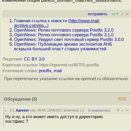
изменении опции parent_domain_matches_subdomains.
+
–
исправить
/
+4
Главная ссылка к новости (
http://www.mail-
archive.com/po...
)
OpenNews: Релиз почтового сервера Postfix 3.2.0
OpenNews: Релиз почтового сервера Postfix 3.1.0
OpenNews: Увидел свет почтовый сервер Postfix 3.0.0
OpenNews: Публикация архива эксплоитов АНБ
вскрыла большой пласт старых уязвимостей
Лицензия:
CC BY 3.0
Короткая ссылка: https://opennet.ru/46701-postfix
Ключевые слова:
postfix
,
mail
При перепечатке указание ссылки на opennet.ru обязательно
Обсуждение
(5)
RSS
+
–
1.1
,
Адекват
(
ok
), 08:44, 15/06/2017 [
ответить
]
[
↓
] [
к модератору
]
/
Ну и ну, а кто может иметь доступ в директорию
постфикс ?