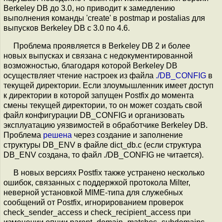
Berkeley DB до 3.0, но приводит к замедлению
выполнения команды 'create' в postmap и postalias для
выпусков Berkeley DB с 3.0 по 4.6.
Проблема проявляется в Berkeley DB 2 и более
новых выпусках и связана с недокументированной
возможностью, благодаря которой Berkeley DB
осуществляет чтение настроек из файла
./DB_CONFIG
в
текущей директории. Если злоумышленник имеет доступ
к директории в которой запущен Postfix до момента
смены текущей директории, то он может создать свой
файл конфигурации DB_CONFIG и организовать
эксплуатацию уязвимостей в обработчике Berkeley DB.
Проблема
решена
через создание и заполнение
структуры DB_ENV в файле dict_db.c (если структура
DB_ENV создана, то файл ./DB_CONFIG не читается).
В новых версиях Postfix также устранено несколько
ошибок, связанных с поддержкой протокола Milter,
неверной установкой MIME-типа для служебных
сообщений от Postfix, игнорированием проверок
check_sender_access и check_recipient_access при