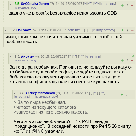
2.5
,
Sw00p aka Jerom
(
?
), 14:40, 15/06/2017 [
^
] [
^^
] [
^^^
] [
ответить
]
+
–
/
[
к модератору
]
давно уже в postfix best-practice использовать CDB
+
–
1.2
,
Нанобот
(
ok
), 09:36, 15/06/2017 [
ответить
]
[
↑
] [
к модератору
]
/
имхо, слишком незначительная уязвимость, чтоб о ней
вообще писать
+3
2.3
,
Аноним
(
-
), 10:15, 15/06/2017 [
^
] [
^^
] [
^^^
] [
ответить
]
+
–
[
к модератору
]
/
За то дыра необычная. Прикиньте, используйте вы какую-
то бибилотеку в своём софте, не ждёте подвоха, а эта
библиотека недокументированно читает из текущего
каталога конфиг и запускает из него всякую пакость.
3.4
,
Andrey Mitrofanov
(
?
), 11:31, 15/06/2017 [
^
] [
^^
] [
^^^
]
+
–
/
[
ответить
]
[
к модератору
]
> За то дыра необычная.
>читает из текущего каталога
>запускает из него всякую пакость.
Чего ж в этом необычного? "." в PATH винды
"традиционно". В соседней новости про Perl 5.26 они ту
же "." из @INC удалили.