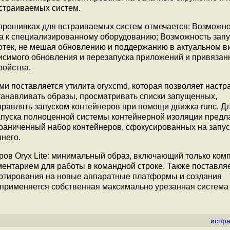
страиваемых систем.
 прошивках для встраиваемых систем отмечается: Возможн
а к специализированному оборудованию; Возможность запу
отек, не мешая обновлению и поддержанию в актуальном в
симого обновления и перезапуска приложений и привязан
ройства.
и поставляется утилита oryxcmd, которая позволяет настр
станавливать образы, просматривать списки запущенных,
правлять запуском контейнеров при помощи движка runc. Д
запуска полноценной системы контейнерной изоляции предл
граниченный набор контейнеров, сфокусированных на запус
него.
ов Oryx Lite: минимальный образ, включающий только ком
ументарием для работы в командной строке. Также поставля
ртирования на новые аппаратные платформы и создания
х применяется собственная максимально урезанная система
испра