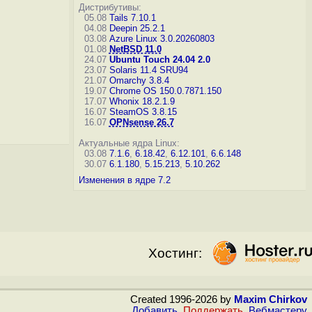
Дистрибутивы:
05.08
Tails 7.10.1
04.08
Deepin 25.2.1
03.08
Azure Linux 3.0.20260803
01.08
NetBSD 11.0
24.07
Ubuntu Touch 24.04 2.0
23.07
Solaris 11.4 SRU94
21.07
Omarchy 3.8.4
19.07
Chrome OS 150.0.7871.150
17.07
Whonix 18.2.1.9
16.07
SteamOS 3.8.15
16.07
OPNsense 26.7
Актуальные ядра Linux:
03.08
7.1.6
,
6.18.42
,
6.12.101
,
6.6.148
30.07
6.1.180
,
5.15.213
,
5.10.262
Изменения в ядре 7.2
Хостинг:
Created 1996-2026 by
Maxim Chirkov
Добавить
,
Поддержать
,
Вебмастеру