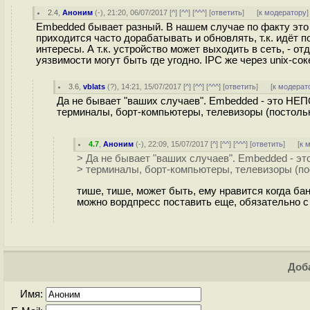
2.4
,
Аноним
(
-
), 21:20, 06/07/2017 [
^
] [
^^
] [
^^^
] [
ответить
]
[
к модератору
]
Embedded бывает разный. В нашем случае по факту эт
приходится часто дорабатывать и обновлять, т.к. идёт 
интересы. А т.к. устройство может выходить в сеть, - о
уязвимости могут быть где угодно. IPC же через unix-сок
3.6
,
vblats
(
?
), 14:21, 15/07/2017 [
^
] [
^^
] [
^^^
] [
ответить
]
[
к модерат
Да не бывает "ваших случаев". Embedded - эт
терминалы, борт-компьютеры, телевизоры (постольку
4.7
,
Аноним
(
-
), 22:09, 15/07/2017 [
^
] [
^^
] [
^^^
] [
ответить
]
[
к 
> Да не бывает "ваших случаев". Embedde
> терминалы, борт-компьютеры, телевизоры (пос
тише, тише, может быть, ему нравится когда ба
можно вордпресс поставить еще, обязательно с 
Доба
Имя: