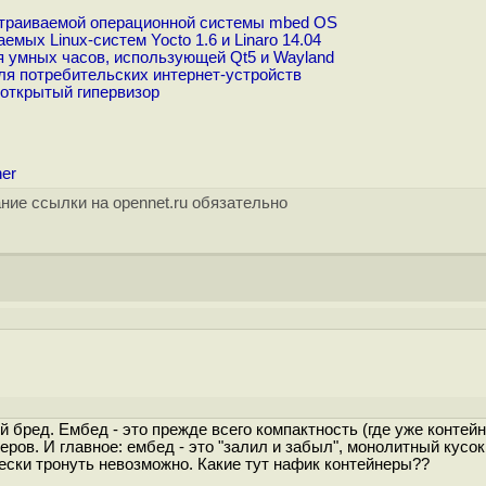
траиваемой операционной системы mbed OS
ых Linux-систем Yocto 1.6 и Linaro 14.04
 умных часов, использующей Qt5 и Wayland
ля потребительских интернет-устройств
открытый гипервизор
ner
ние ссылки на opennet.ru обязательно
й бред. Ембед - это прежде всего компактность (где уже контей
еров. И главное: ембед - это "залил и забыл", монолитный кусок
чески тронуть невозможно. Какие тут нафик контейнеры??