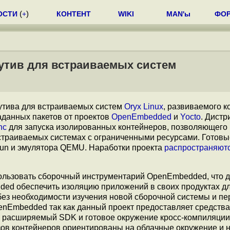
ОСТИ
(
+
)
КОНТЕНТ
WIKI
MAN'ы
ФО
бутив для встраиваемых систем
бутива для встраиваемых систем
Oryx Linux
, развиваемого 
аданных пакетов от проектов
OpenEmbedded
и
Yocto
. Дистр
nc
для запуска изолированных контейнеров, позволяющего
страиваемых системах с ограниченными ресурсами. Готовы
o Yun и эмулятора QEMU. Наработки проекта
распространяют
пользовать сборочный инструментарий OpenEmbedded, что 
d обеспечить изоляцию приложений в своих продуктах д
ез необходимости изучения новой сборочной системы и пе
nEmbedded так как данный проект предоставляет средства
 расширяемый SDK и готовое окружение кросс-компиляции,
ов контейнеров ориентированы на облачные окружение и 