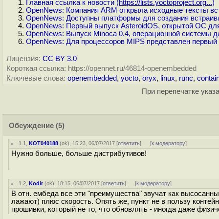
Главная ссылка к новости (
https://lists.yoctoproject.org...
)
OpenNews: Компания ARM открыла исходные тексты вс
OpenNews: Доступны платформы для создания встраиваем
OpenNews: Первый выпуск AsteroidOS, открытой ОС для
OpenNews: Выпуск Minoca 0.4, операционной системы д
OpenNews: Для процессоров MIPS представлен первый 
Лицензия:
CC BY 3.0
Короткая ссылка: https://opennet.ru/46814-openembedded
Ключевые слова:
openembedded
,
yocto
,
oryx
,
linux
,
runc
,
contai
При перепечатке указа
Обсуждение
(5)
1.1
,
KOT040188
(
ok
), 15:23, 06/07/2017 [
ответить
]
[
к модератору
]
Нужно больше, больше дистрибутивов!
1.2
,
Kodir
(
ok
), 18:15, 06/07/2017 [
ответить
]
[
к модератору
]
В отн. ембеда все эти "преимущества" звучат как высосанны
лажают) плюс скорость. Опять же, пункт не в пользу контейн
прошивки, который не то, что обновлять - иногда даже физи