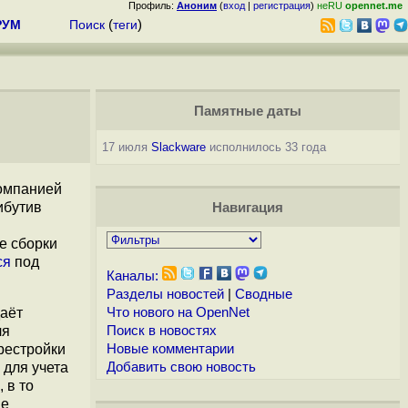
Профиль:
Аноним
(
вход
|
регистрация
)
неRU
opennet.me
РУМ
Поиск
(
теги
)
Памятные даты
17 июля
Slackware
исполнилось 33 года
компанией
ибутив
Навигация
е сборки
ся
под
Каналы:
Разделы новостей
|
Сводные
даёт
Что нового на OpenNet
ля
Поиск в новостях
рестройки
Новые комментарии
 для учета
Добавить свою новость
 в то
не