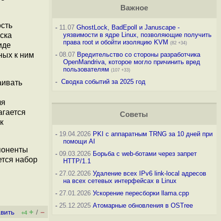
Важное
ость
-
11.07
GhostLock, BadEpoll и Januscape -
ска
уязвимости в ядре Linux, позволяющие получить
права root и обойти изоляцию KVM
(82 +34)
иде
ных к ним
-
08.07
Вредительство со стороны разработчика
OpenMandriva, которое могло причинить вред
пользователям
(107 +33)
-
Сводка событий за 2025 год
аивать
ля
агается
Советы
к
-
19.04.2026
PKI с аппаратным TRNG за 10 дней при
помощи AI
поненты
-
09.03.2026
Борьба с web-ботами через запрет
ется набор
HTTP/1.1
-
27.02.2026
Удаление всех IPv6 link-local адресов
на всех сетевых интерфейсах в Linux
-
27.01.2026
Ускорение пересборки llama.cpp
-
25.12.2025
Атомарные обновления в OSTree
+
–
вить
/
+4