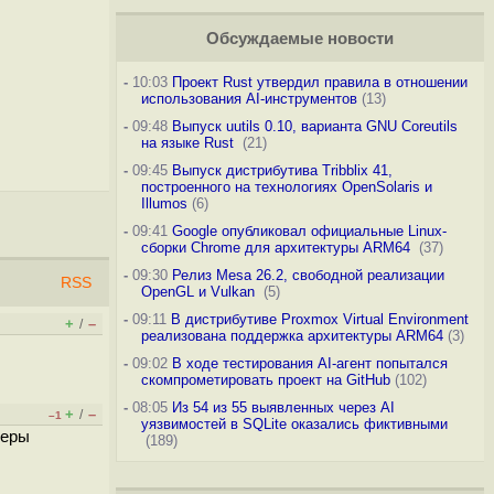
Обсуждаемые новости
-
10:03
Проект Rust утвердил правила в отношении
использования AI-инструментов
(13)
-
09:48
Выпуск uutils 0.10, варианта GNU Coreutils
на языке Rust
(21)
-
09:45
Выпуск дистрибутива Tribblix 41,
построенного на технологиях OpenSolaris и
Illumos
(6)
-
09:41
Google опубликовал официальные Linux-
сборки Chrome для архитектуры ARM64
(37)
-
09:30
Релиз Mesa 26.2, свободной реализации
RSS
OpenGL и Vulkan
(5)
-
09:11
В дистрибутиве Proxmox Virtual Environment
+
–
/
реализована поддержка архитектуры ARM64
(3)
-
09:02
В ходе тестирования AI-агент попытался
скомпрометировать проект на GitHub
(102)
-
08:05
Из 54 из 55 выявленных через AI
+
–
/
–1
уязвимостей в SQLite оказались фиктивными
неры
(189)