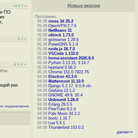
Новые версии
+
–
/
+3
 и ПО
Программы:
 их
06.08
mesa 3d 26.2
к.
05.08
OpenVPN 2.7.6
05.08
NetBeans 31
05.08
ublock 1.73.0
+
–
/
05.08
gstreamer 1.28.6
05.08
PowerDNS 5.1.4
05.08
node.js 26.7.0
05.08
VSCode 1.132.0
05.08
home-assistant 2026.8.0
05.08
Python 3.13.15, 3.14.7
+
–
/
–1
05.08
hyprland 0.56.2
аты,
05.08
Chrome 151.0.7922.75
04.08
Electron 43.3.0
04.08
Mattermost 11.10.0
ющий раз
04.08
Django 5.2.17, 6.0.8
vln
04.08
Grafana 13.1.2
04.08
GNOME 49.9, 50.4
04.08
Unbound 1.26.0
04.08
Erlang 29.0.5
лог модерирования
04.08
PeerTube 8.2.4
04.08
Pale Moon 34.3.2
04.08
bootc 1.16.7
04.08
Lua 5.5.1
04.08
Thunderbird 153.0.2
далее>>