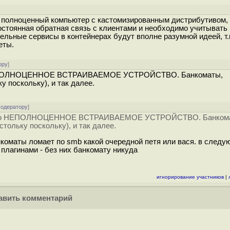
о полноценный компьютер с кастомизированным дистрибутивом,
постоянная обратная связь с клиентами и необходимо учитывать
тдельные сервисы в контейнерах будут вполне разумной идеей, т.
еты.
ору
]
о НЕПОЛНОЦЕННОЕ ВСТРАИВАЕМОЕ УСТРОЙСТВО. Банкоматы,
 поскольку), и так далее.
модератору
]
d - это НЕПОЛНОЦЕННОЕ ВСТРАИВАЕМОЕ УСТРОЙСТВО. Банком
тольку поскольку), и так далее.
нкоматы ломает по smb какой очередной петя или вася. в следу
плагинами - без них банкомату никуда
игнорирование участников
|
вить комментарий