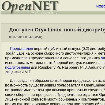
НОВ
Доступен Oryx Linux, новый дистри
06.07.2017 08:47 (MSK)
Представлен
первый публичный выпуск (0.2) дистри
Togán Labs на основе сборочного инструментария и мет
примечателен предоставлением легковесного движка
ru
использовать методы контейнерной виртуализации на в
подготовлены
для Raspberry Pi, Raspberry Pi 3, Arduin
лицензией MIT.
Для создания образов контейнеров предлагается ис
возможность существующим пользователям OpenEmbedde
встраиваемых систем при помощи привычных средств, б
своих сборочных процессов. Предпочтение отдаётся Ope
лицензионной совместимости собираемых компонентов,
время как традиционные решения для построения образ