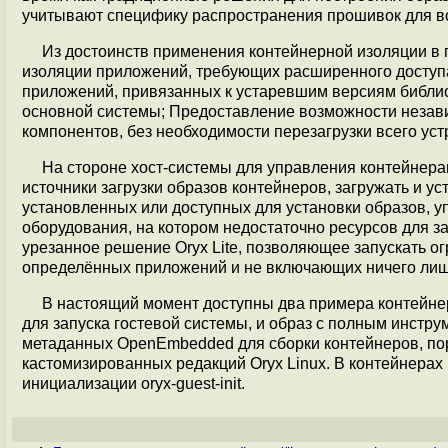
учитывают специфику распространения прошивок для в
Из достоинств применения контейнерной изоляции в
изоляции приложений, требующих расширенного доступ
приложений, привязанных к устаревшим версиям библи
основной системы; Предоставление возможности незави
компонентов, без необходимости перезагрузки всего уст
На стороне хост-системы для управления контейнерам
источники загрузки образов контейнеров, загружать и у
установленных или доступных для установки образов, у
оборудования, на котором недостаточно ресурсов для 
урезанное решение Oryx Lite, позволяющее запускать о
определённых приложений и не включающих ничего лиш
В настоящий момент доступны два примера контейнер
для запуска гостевой системы, и образ с полным инстр
метаданных OpenEmbedded для сборки контейнеров, по
кастомизированных редакций Oryx Linux. В контейнера
инициализации oryx-guest-init.