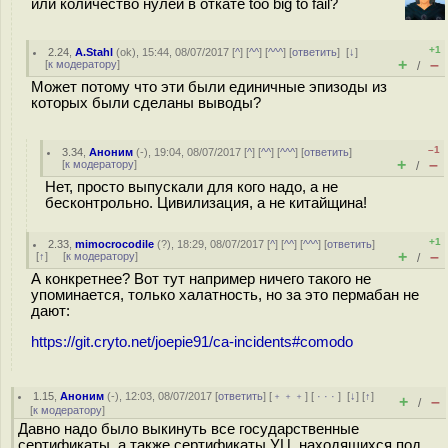
или количество нулей в откате too big to fail?
+1
2.24
,
A.Stahl
(
ok
), 15:44, 08/07/2017 [
^
] [
^^
] [
^^^
] [
ответить
]
[
↓
]
+
–
[
к модератору
]
/
Может потому что эти были единичные эпизоды из
которых были сделаны выводы?
–1
3.34
,
Аноним
(
-
), 19:04, 08/07/2017 [
^
] [
^^
] [
^^^
] [
ответить
]
+
–
[
к модератору
]
/
Нет, просто выпускали для кого надо, а не
бесконтрольно. Цивилизация, а не китайщина!
+1
2.33
,
mimocrocodile
(
?
), 18:29, 08/07/2017 [
^
] [
^^
] [
^^^
] [
ответить
]
+
–
[
↑
] [
к модератору
]
/
А конкретнее? Вот тут например ничего такого не
упоминается, только халатность, но за это пермабан не
дают:
https://git.cryto.net/joepie91/ca-incidents#comodo
1.15
,
Аноним
(
-
), 12:03, 08/07/2017 [
ответить
] [
﹢﹢﹢
] [
· · ·
]
[
↓
] [
↑
]
+
–
/
[
к модератору
]
Давно надо было выкинуть все государственные
сертификаты, а также сертификаты УЦ, находящихся под