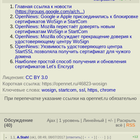
Главная ссылка к новости
(
https://groups.google.com/a/ch...
)
OpenNews: Google и Apple присоединились к блокировке
сертификатов WoSign и StartCom
OpenNews: Mozilla перестаёт доверять новым
сертификатам WoSign и StartCom
OpenNews: Mozilla обсуждает прекращение доверия к
удостоверяющему центру WoSign
OpenNews: Уязвимость удостоверяющего центра
StartSSL позволяла получить сертификат для чужого
домена
Наиболее простой способ получения и обновления
сертификатов Let's Encrypt
Лицензия:
CC BY 3.0
Короткая ссылка: https://opennet.ru/46823-wosign
Ключевые слова:
wosign
,
startcom
,
ssl
,
https
,
chrome
При перепечатке указание ссылки на opennet.ru обязательно
Обсуждение
Ajax
|
1 уровень
|
Линейный
|
+/-
|
Раскрыть
(40)
всё
|
RSS
+12
1.1
,
A.Stahl
(
ok
), 08:49, 08/07/2017 [
ответить
] [
﹢﹢﹢
] [
· · ·
]
[
↓
]