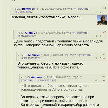
+4
3.10
,
EuPhobos
(
ok
), 11:20, 08/07/2017 [
^
] [
^^
] [
^^^
] [
ответить
]
+
–
[
к модератору
]
/
Зелёная, гибкая и толстая пачка.. морали.
–2
4.20
,
Аноним
(
-
), 13:41, 08/07/2017 [
^
] [
^^
] [
^^^
] [
ответить
]
+
–
[
к модератору
]
/
Даже боюсь представить толщину пачки морали для
гугла. Наверное земной шар можно опоясать.
+1
5.27
,
Аноним
(
-
), 16:38, 08/07/2017 [
^
] [
^^
] [
^^^
] [
ответить
]
+
–
[
к модератору
]
/
Это делается бесплатно - визит одного
товарищмайора из АНБ в офис гугла.
+3
6.29
,
Аноним
(
-
), 17:08, 08/07/2017 [
^
] [
^^
] [
^^^
]
+
–
[
ответить
]
[
к модератору
]
/
> Это делается бесплатно - визит одного
товарищмайора из АНБ в офис гугла.
Во-первых, такие вопросы решаются не при
визитах, а при совместной игре в гольф.
Во-вторых, тамошний товарищмайор разве что