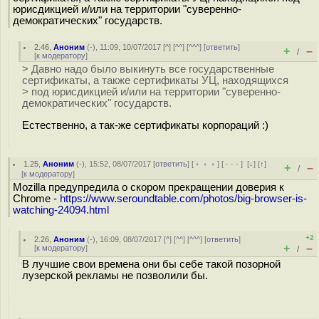
юрисдикцией и/или на территории "суверенно-
демократических" государств.
2.46
,
Аноним
(
-
), 11:09, 10/07/2017 [
^
] [
^^
] [
^^^
] [
ответить
]
+
–
/
[
к модератору
]
> Давно надо было выкинуть все государственные
сертификаты, а также сертификаты УЦ, находящихся
> под юрисдикцией и/или на территории "суверенно-
демократических" государств.
Естественно, а так-же сертификаты корпораций :)
1.25
,
Аноним
(
-
), 15:52, 08/07/2017 [
ответить
] [
﹢﹢﹢
] [
· · ·
]
[
↓
] [
↑
]
+
–
/
[
к модератору
]
Mozilla предупредила о скором прекращении доверия к
Chrome -
https://www.seroundtable.com/photos/big-browser-is-
watching-24094.html
+2
2.26
,
Аноним
(
-
), 16:09, 08/07/2017 [
^
] [
^^
] [
^^^
] [
ответить
]
+
–
[
к модератору
]
/
В лучшие свои времена они бы себе такой позорной
лузерской рекламы не позволили бы.