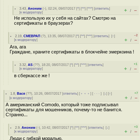
3.43
,
Аноним
(
-
), 02:24, 09/07/2017 [
^
] [
^^
] [
^^^
] [
ответить
]
+
–
/
[
к модератору
]
Не использую их у себя на сайтах? Смотрю на
сертификаты в браузерах?
–2
2.19
,
СМЕВРАП
(
?
), 13:35, 08/07/2017 [
^
] [
^^
] [
^^^
] [
ответить
]
[
↑
]
+
–
[
к модератору
]
/
Ага, ага
Граждане, храните сертификаты в блокчейне эмеркоина !
+1
3.32
,
AS
(
??
), 18:20, 08/07/2017 [
^
] [
^^
] [
^^^
] [
ответить
]
+
–
[
к модератору
]
/
в сберкассе же !
+7
1.8
,
Вася
(
??
), 10:26, 08/07/2017 [
ответить
] [
﹢﹢﹢
] [
· · ·
]
[
↓
] [
↑
]
+
–
[
к модератору
]
/
А американский Comodo, который тоже подписывал
сертификаты для мошенников, почему-то не банится.
Странно...
+3
2.9
,
Аноним
(
-
), 10:42, 08/07/2017 [
^
] [
^^
] [
^^^
] [
ответить
]
[
↓
]
+
–
[
к модератору
]
/
Люди с гибкой моралью.