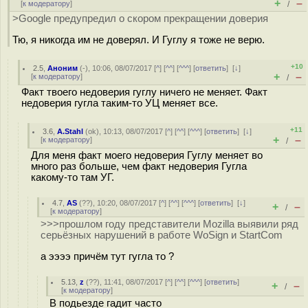
+
–
[
к модератору
]
/
>Google предупредил о скором прекращении доверия
Тю, я никогда им не доверял. И Гуглу я тоже не верю.
+10
2.5
,
Аноним
(
-
), 10:06, 08/07/2017 [
^
] [
^^
] [
^^^
] [
ответить
]
[
↓
]
+
–
[
к модератору
]
/
Факт твоего недоверия гуглу ничего не меняет. Факт
недоверия гугла таким-то УЦ меняет все.
+11
3.6
,
A.Stahl
(
ok
), 10:13, 08/07/2017 [
^
] [
^^
] [
^^^
] [
ответить
]
[
↓
]
+
–
[
к модератору
]
/
Для меня факт моего недоверия Гуглу меняет во
много раз больше, чем факт недоверия Гугла
какому-то там УГ.
4.7
,
AS
(
??
), 10:20, 08/07/2017 [
^
] [
^^
] [
^^^
] [
ответить
]
[
↓
]
+
–
/
[
к модератору
]
>>>прошлом году представители Mozilla выявили ряд
серьёзных нарушений в работе WoSign и StartCom
а ээээ причём тут гугла то ?
5.13
,
z
(
??
), 11:41, 08/07/2017 [
^
] [
^^
] [
^^^
] [
ответить
]
+
–
/
[
к модератору
]
В подьезде гадит часто