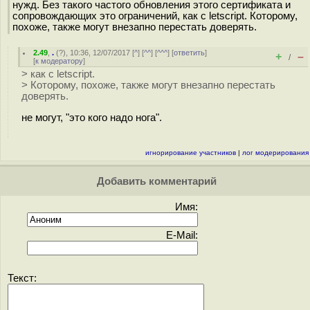
нужд. Без такого частого обновления этого сертификата и
сопровождающих это ограничений, как с letscript. Которому,
похоже, также могут внезапно перестать доверять.
2.49
,
.
(
?
), 10:36, 12/07/2017 [
^
] [
^^
] [
^^^
] [
ответить
]
+
–
/
[
к модератору
]
> как с letscript.
> Которому, похоже, также могут внезапно перестать
доверять.
не могут, "это кого надо нога".
игнорирование участников
|
лог модерирования
Добавить комментарий
Имя:
E-Mail:
Текст: