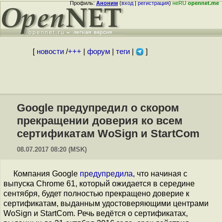
Профиль:
Аноним
(
вход
|
регистрация
)
неRU
opennet.me
[
новости
/
+++
|
форум
|
теги
|
]
Google предупредил о скором
прекращении доверия ко всем
сертификатам WoSign и StartCom
08.07.2017 08:20 (MSK)
Компания Google
предупредила
, что начиная с
выпуска Chrome 61, который ожидается в середине
сентября, будет полностью прекращено доверие к
сертификатам, выданным удостоверяющими центрами
WoSign и StartCom. Речь ведётся о сертификатах,