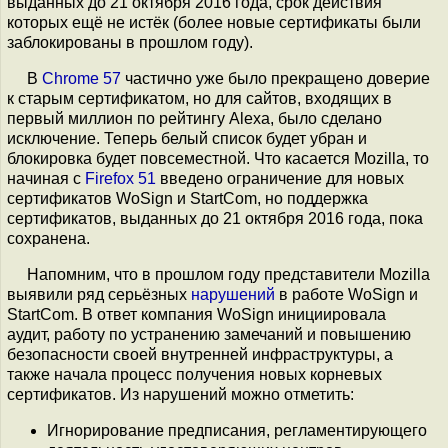
выданных до 21 октября 2016 года, срок действия
которых ещё не истёк (более новые сертификаты были
заблокированы в прошлом году).
В
Chrome 57
частично уже было прекращено доверие
к старым сертификатом, но для сайтов, входящих в
первый миллион по рейтингу Alexa, было сделано
исключение. Теперь белый список будет убран и
блокировка будет повсеместной. Что касается Mozilla, то
начиная с
Firefox 51
введено ограничение для новых
сертификатов WoSign и StartCom, но поддержка
сертификатов, выданных до 21 октября 2016 года, пока
сохранена.
Напомним, что в прошлом году представители Mozilla
выявили ряд серьёзных
нарушений
в работе WoSign и
StartCom. В ответ компания WoSign инициировала
аудит, работу по устранению замечаний и повышению
безопасности своей внутренней инфраструктуры, а
также начала процесс получения новых корневых
сертификатов. Из нарушений можно отметить:
Игнорирование предписания, регламентирующего