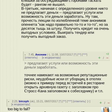
клюшки за обсуждающими сторонами таскать
будет - рангом не вышел.
В-третьих, начиная с определенного уровня никто
не предлагает деньги -- предлагают услуги или
возможность эти деньги заработать. Ну там,
прочесть лекции по излюбленной теме анонимов
опеннета "как надо правильно то-то и то-то", но за
десяток тыщь за штуку. Получить кредит на очень
выгодных условиях. Выиграть тендер или
получить выгодный заказ.
+2
7.45
,
Аноним
(
-
), 11:08, 10/07/2017 [
^
] [
^^
] [
^^^
]
+
–
[
ответить
]
[
к модератору
]
/
> предлагают услуги или возможность эти
деньги заработать.
точнее намекают на возможные репутационные
риски, неудобные иски от уборщиц в отелях
(можно к примеру перед встречей в ресторане
открыть архивную газету с заголовком про
Стросс-Кана заголовком к собеседнику) и т.п.
2.23
,
bircoph
(
ok
), 15:21, 08/07/2017 [
^
] [
^^
] [
^^^
] [
ответить
]
[
↑
]
+
–
/
[
к модератору
]
too big to fail?