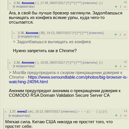
+1
2.30
,
Аноним
(
-
), 17:39, 08/07/2017 [
^
] [
^^
] [
^^^
] [
ответить
]
[
↓
]
+
–
[
к модератору
]
/
Ага, в свой бы лучше бровзер заглянули. Задолбаешься
вычищать из конфига всякие урлы, куда чего-то
отсылается.
3.38
,
Аноним
(
38
), 19:13, 08/07/2017 [
^
] [
^^
] [
^^^
] [
ответить
]
+
–
/
[
к модератору
]
> Задолбаешься вычищать из конфига
Нужно запретить как в Chrome?
+1
2.36
,
Аноним
(
-
), 19:05, 08/07/2017 [
^
] [
^^
] [
^^^
] [
ответить
]
[
↑
]
+
–
[
к модератору
]
/
> Mozilla предупредила о скором прекращении доверия к
Chrome -
https://www.seroundtable.com/photos/big-browser-is-
watching-24094.html
Аноним предупредил анонима о прекращении доверия к
COMODO RSA Domain Validation Secure Server CA
+1
1.37
,
www2
(
ok
), 19:13, 08/07/2017 [
ответить
] [
﹢﹢﹢
] [
· · ·
]
[
↓
] [
↑
]
+
–
[
к модератору
]
/
Мягкая сила. Китаю США никогда не простят того, что
простят себе.