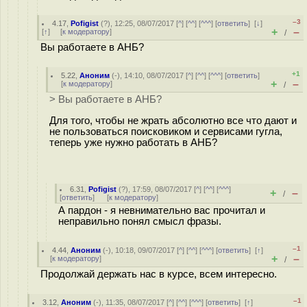
–3
4.17
,
Pofigist
(
?
), 12:25, 08/07/2017 [
^
] [
^^
] [
^^^
] [
ответить
]
[
↓
]
+
–
[
↑
] [
к модератору
]
/
Вы работаете в АНБ?
+1
5.22
,
Аноним
(
-
), 14:10, 08/07/2017 [
^
] [
^^
] [
^^^
] [
ответить
]
+
–
[
к модератору
]
/
> Вы работаете в АНБ?
Для того, чтобы не жрать абсолютно все что дают и
не пользоваться поисковиком и сервисами гугла,
теперь уже нужно работать в АНБ?
6.31
,
Pofigist
(
?
), 17:59, 08/07/2017 [
^
] [
^^
] [
^^^
]
+
–
/
[
ответить
]
[
к модератору
]
А пардон - я невнимательно вас прочитал и
неправильно понял смысл фразы.
–1
4.44
,
Аноним
(
-
), 10:18, 09/07/2017 [
^
] [
^^
] [
^^^
] [
ответить
]
[
↑
]
+
–
[
к модератору
]
/
Продолжай держать нас в курсе, всем интересно.
–1
3.12
,
Аноним
(
-
), 11:35, 08/07/2017 [
^
] [
^^
] [
^^^
] [
ответить
]
[
↑
]