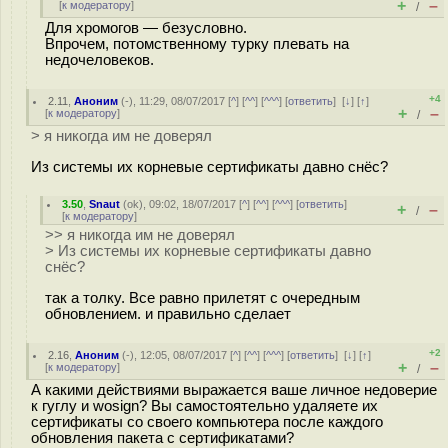
+
–
[
к модератору
]
/
Для хромогов — безусловно.
Впрочем, потомственному турку плевать на
недочеловеков.
+4
2.11
,
Аноним
(
-
), 11:29, 08/07/2017 [
^
] [
^^
] [
^^^
] [
ответить
]
[
↓
] [
↑
]
+
–
[
к модератору
]
/
> я никогда им не доверял
Из системы их корневые сертификаты давно снёс?
3.50
,
Snaut
(
ok
), 09:02, 18/07/2017 [
^
] [
^^
] [
^^^
] [
ответить
]
+
–
/
[
к модератору
]
>> я никогда им не доверял
> Из системы их корневые сертификаты давно
снёс?
так а толку. Все равно прилетят с очередным
обновлением. и правильно сделает
+2
2.16
,
Аноним
(
-
), 12:05, 08/07/2017 [
^
] [
^^
] [
^^^
] [
ответить
]
[
↓
] [
↑
]
+
–
[
к модератору
]
/
А какими действиями выражается ваше личное недоверие
к гуглу и wosign? Вы самостоятельно удаляете их
сертификаты со своего компьютера после каждого
обновления пакета с сертификатами?