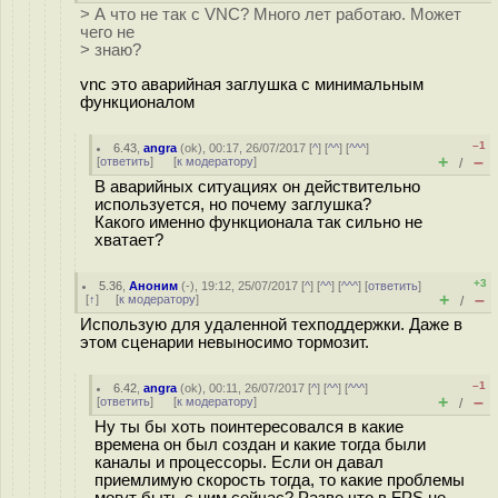
> А что не так с VNC? Много лет работаю. Может
чего не
> знаю?
vnc это аварийная заглушка с минимальным
функционалом
–1
6.43
,
angra
(
ok
), 00:17, 26/07/2017 [
^
] [
^^
] [
^^^
]
+
–
[
ответить
]
[
к модератору
]
/
В аварийных ситуациях он действительно
используется, но почему заглушка?
Какого именно функционала так сильно не
хватает?
+3
5.36
,
Аноним
(
-
), 19:12, 25/07/2017 [
^
] [
^^
] [
^^^
] [
ответить
]
+
–
[
↑
] [
к модератору
]
/
Использую для удаленной техподдержки. Даже в
этом сценарии невыносимо тормозит.
–1
6.42
,
angra
(
ok
), 00:11, 26/07/2017 [
^
] [
^^
] [
^^^
]
+
–
[
ответить
]
[
к модератору
]
/
Ну ты бы хоть поинтересовался в какие
времена он был создан и какие тогда были
каналы и процессоры. Если он давал
приемлимую скорость тогда, то какие проблемы