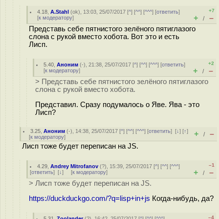
+7
4.18
,
A.Stahl
(
ok
), 13:03, 25/07/2017 [
^
] [
^^
] [
^^^
] [
ответить
]
+
–
[
к модератору
]
/
Представь себе пятнистого зелёного пятиглазого
слона с рукой вместо хобота. Вот это и есть
Лисп.
+2
5.40
,
Аноним
(
-
), 21:38, 25/07/2017 [
^
] [
^^
] [
^^^
] [
ответить
]
+
–
[
к модератору
]
/
> Представь себе пятнистого зелёного пятиглазого
слона с рукой вместо хобота.
Представил. Сразу подумалось о Яве. Ява - это
Лисп?
3.25
,
Аноним
(
-
), 14:38, 25/07/2017 [
^
] [
^^
] [
^^^
] [
ответить
]
[
↓
] [
↑
]
+
–
/
[
к модератору
]
Лисп тоже будет переписан на JS.
–1
4.29
,
Andrey Mitrofanov
(
?
), 15:39, 25/07/2017 [
^
] [
^^
] [
^^^
]
+
–
[
ответить
]
[
↓
] [
к модератору
]
/
> Лисп тоже будет переписан на JS.
https://duckduckgo.com/?q=lisp+in+js
Когда-нибудь, да?
–4
5.31
,
Zoolander
(
?
), 16:42, 25/07/2017 [
^
] [
^^
] [
^^^
]