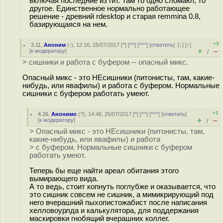
включая последние из гит. Там то одно сломают, то
другое. Единственное нормально работающее
решение - древний rdesktop и старая remmina 0.8,
базирующаяся на нем.
+3
3.11
,
Аноним
(
-
), 12:16, 25/07/2017 [
^
] [
^^
] [
^^^
] [
ответить
]
[
↓
] [
↑
]
+
–
[
к модератору
]
/
> сишники и работа с буфером -- опасный микс.
Опасный микс - это НЕсишники (питонисты, там, какие-
нибудь, или явафилы) и работа с буфером. Нормальные
сишники с буфером работать умеют.
+1
4.26
,
Анонимо
(
?
), 14:48, 25/07/2017 [
^
] [
^^
] [
^^^
] [
ответить
]
+
–
[
к модератору
]
/
> Опасный микс - это НЕсишники (питонисты, там,
какие-нибудь, или явафилы) и работа
> с буфером. Нормальные сишники с буфером
работать умеют.
Теперь бы еще найти ареал обитания этого
вымирающего вида.
А то ведь, стоит копнуть поглубже и оказывается, что
это сишник совсем не сишник, а мимикрирующий под
него вчерашний пыхопистожабист после написания
хелловоурлда и калькулятора, для поддержания
маскировки гнобящий вчерашних коллег.