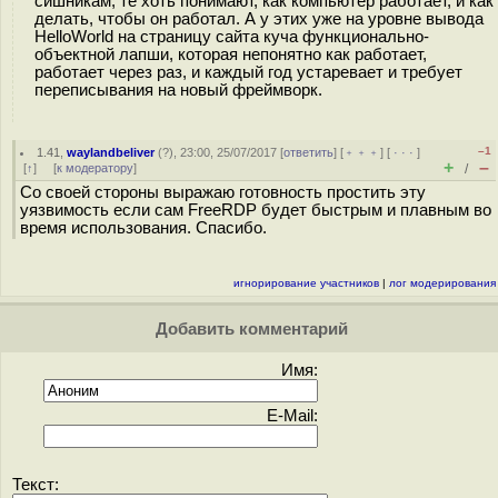
сишникам, те хоть понимают, как компьютер работает, и как
делать, чтобы он работал. А у этих уже на уровне вывода
HelloWorld на страницу сайта куча функционально-
объектной лапши, которая непонятно как работает,
работает через раз, и каждый год устаревает и требует
переписывания на новый фреймворк.
–1
1.41
,
waylandbeliver
(
?
), 23:00, 25/07/2017 [
ответить
] [
﹢﹢﹢
] [
· · ·
]
+
–
[
↑
] [
к модератору
]
/
Со своей стороны выражаю готовность простить эту
уязвимость если сам FreeRDP будет быстрым и плавным во
время использования. Спасибо.
игнорирование участников
|
лог модерирования
Добавить комментарий
Имя:
E-Mail:
Текст: