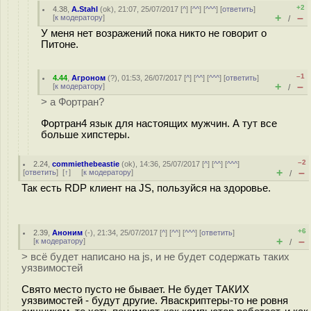
+2
4.38
,
A.Stahl
(
ok
), 21:07, 25/07/2017 [
^
] [
^^
] [
^^^
] [
ответить
]
+
–
[
к модератору
]
/
У меня нет возражений пока никто не говорит о
Питоне.
–1
4.44
,
Агроном
(
?
), 01:53, 26/07/2017 [
^
] [
^^
] [
^^^
] [
ответить
]
+
–
[
к модератору
]
/
> а Фортран?
Фортран4 язык для настоящих мужчин. А тут все
больше хипстеры.
–2
2.24
,
commiethebeastie
(
ok
), 14:36, 25/07/2017 [
^
] [
^^
] [
^^^
]
+
–
[
ответить
]
[
↑
] [
к модератору
]
/
Так есть RDP клиент на JS, пользуйся на здоровье.
+6
2.39
,
Аноним
(
-
), 21:34, 25/07/2017 [
^
] [
^^
] [
^^^
] [
ответить
]
+
–
[
к модератору
]
/
> всё будет написано на js, и не будет содержать таких
уязвимостей
Свято место пусто не бывает. Не будет ТАКИХ
уязвимостей - будут другие. Яваскриптеры-то не ровня