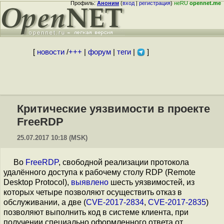
Профиль:
Аноним
(
вход
|
регистрация
)
неRU
opennet.me
[
новости
/
+++
|
форум
|
теги
|
]
Критические уязвимости в проекте
FreeRDP
25.07.2017 10:18 (MSK)
Во
FreeRDP
, свободной реализации протокола
удалённого доступа к рабочему столу RDP (Remote
Desktop Protocol),
выявлено
шесть уязвимостей, из
которых четыре позволяют осуществить отказ в
обслуживании, а две (
CVE-2017-2834
,
CVE-2017-2835
)
позволяют выполнить код в системе клиента, при
получении специально оформленного ответа от