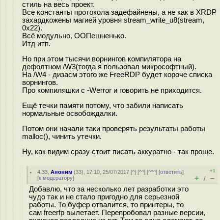
стиль на весь проект.
Все константы протокола задефайнены, а не как в XRDP
захардкожены магией уровня stream_write_u8(stream,
0x22).
Всё модульно, ООПешненько.
Итд итп.
Но при этом тысячи ворнингов компилятора на
дефолтном /W3(тогда я пользовал микрософтный).
На /W4 - дизасм этого же FreeRDP будет короче списка
ворнингов.
Про компиляшки с -Werror и говорить не приходится.
Ещё течки памяти потому, что забили написать
нормальные освобождалки.
Потом они начали таки проверять результаты работы
malloc(), чинить утечки.
Ну, как видим сразу стоит писать аккуратно - так проще.
+1
4.33
,
Аноним
(
33
), 17:10, 25/07/2017 [
^
] [
^^
] [
^^^
] [
ответить
]
+
–
[
к модератору
]
/
Добавлю, что за несколько лет разработки это
чудо так и не стало пригодно для серьезной
работы. То буфер отвалится, то принтеры, то
сам freerfp вылетает. Перепробовал разные версии,