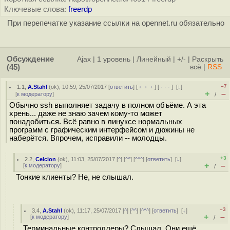
Ключевые слова:
freerdp
При перепечатке указание ссылки на opennet.ru обязательно
Обсуждение
Ajax
|
1 уровень
|
Линейный
|
+/-
|
Раскрыть
(45)
всё
|
RSS
–7
1.1
,
A.Stahl
(
ok
), 10:59, 25/07/2017 [
ответить
] [
﹢﹢﹢
] [
· · ·
]
[
↓
]
+
–
[
к модератору
]
/
Обычно ssh выполняет задачу в полном объёме. А эта
хрень... даже не знаю зачем кому-то может
понадобиться. Всё равно в линуксе нормальных
программ с графическим интерфейсом и дюжины не
наберётся. Впрочем, исправили -- молодцы.
+3
2.2
,
Celcion
(
ok
), 11:03, 25/07/2017 [
^
] [
^^
] [
^^^
] [
ответить
]
[
↓
]
+
–
[
к модератору
]
/
Тонкие клиенты? Не, не слышал.
–3
3.4
,
A.Stahl
(
ok
), 11:17, 25/07/2017 [
^
] [
^^
] [
^^^
] [
ответить
]
[
↓
]
+
–
[
к модератору
]
/
Терминальные контроллеры? Слышал. Они ещё