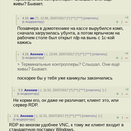
живы? Бывает.
+4
4.16
,
яя
(
?
), 12:56, 25/07/2017 [
^
] [
^^
] [
^^^
] [
ответить
]
+
–
[
к модератору
]
/
Позавчера в домотехнике на кассе вырубился комп,
сначала загрузилась убунта, а потом ярлычком на
рабочем столе был открыт rdp на вынь с 1с-кой
кажись
+6
4.19
,
Аноним
(
-
), 13:04, 25/07/2017 [
^
] [
^^
] [
^^^
] [
ответить
]
+
–
[
к модератору
]
/
> Терминальные контроллеры? Слышал. Они ещё
живы? Бывает.
поскорее бы у тебя уже каникулы закончились
+2
3.9
,
Аноним
(
-
), 11:52, 25/07/2017 [
^
] [
^^
] [
^^^
] [
ответить
]
[
↑
]
+
–
[
к модератору
]
/
Не корми его, он даже не различает, клиент это, или
сервер RDP.
2.6
,
Аноним
(
-
), 11:31, 25/07/2017 [
^
] [
^^
] [
^^^
] [
ответить
]
[
↑
]
+
–
/
[
к модератору
]
RDP во многом удобнее VNC, к тому же клиент входит в
стандартную поставку Windows.