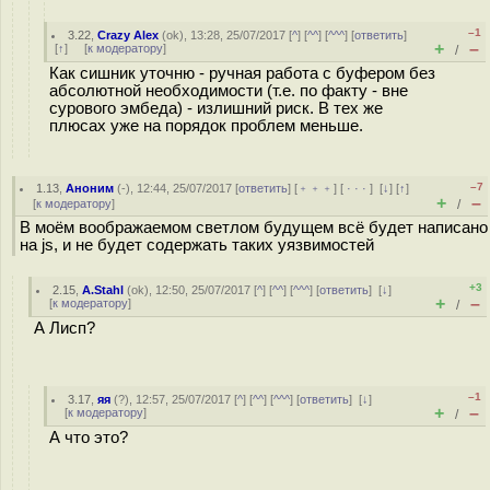
–1
3.22
,
Crazy Alex
(
ok
), 13:28, 25/07/2017 [
^
] [
^^
] [
^^^
] [
ответить
]
+
–
[
↑
] [
к модератору
]
/
Как сишник уточню - ручная работа с буфером без
абсолютной необходимости (т.е. по факту - вне
сурового эмбеда) - излишний риск. В тех же
плюсах уже на порядок проблем меньше.
–7
1.13
,
Аноним
(
-
), 12:44, 25/07/2017 [
ответить
] [
﹢﹢﹢
] [
· · ·
]
[
↓
] [
↑
]
+
–
[
к модератору
]
/
В моём воображаемом светлом будущем всё будет написано
на js, и не будет содержать таких уязвимостей
+3
2.15
,
A.Stahl
(
ok
), 12:50, 25/07/2017 [
^
] [
^^
] [
^^^
] [
ответить
]
[
↓
]
+
–
[
к модератору
]
/
А Лисп?
–1
3.17
,
яя
(
?
), 12:57, 25/07/2017 [
^
] [
^^
] [
^^^
] [
ответить
]
[
↓
]
+
–
[
к модератору
]
/
А что это?