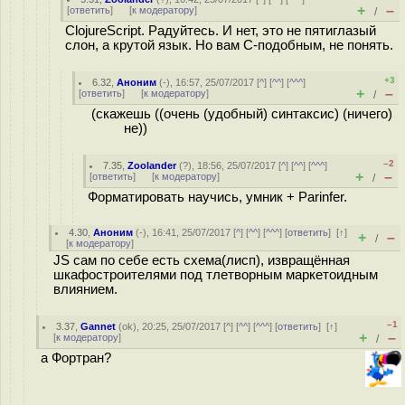
+
–
[
ответить
]
[
к модератору
]
/
ClojureScript. Радуйтесь. И нет, это не пятиглазый
слон, а крутой язык. Но вам С-подобным, не понять.
+3
6.32
,
Аноним
(
-
), 16:57, 25/07/2017 [
^
] [
^^
] [
^^^
]
+
–
[
ответить
]
[
к модератору
]
/
(скажешь ((очень (удобный) синтаксис) (ничего)
не))
–2
7.35
,
Zoolander
(
?
), 18:56, 25/07/2017 [
^
] [
^^
] [
^^^
]
+
–
[
ответить
]
[
к модератору
]
/
Форматировать научись, умник + Parinfer.
4.30
,
Аноним
(
-
), 16:41, 25/07/2017 [
^
] [
^^
] [
^^^
] [
ответить
]
[
↑
]
+
–
/
[
к модератору
]
JS сам по себе есть схема(лисп), извращённая
шкафостроителями под тлетворным маркетоидным
влиянием.
–1
3.37
,
Gannet
(
ok
), 20:25, 25/07/2017 [
^
] [
^^
] [
^^^
] [
ответить
]
[
↑
]
+
–
[
к модератору
]
/
а Фортран?