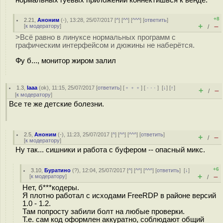
+8
2.21
,
Аноним
(
-
), 13:28, 25/07/2017 [
^
] [
^^
] [
^^^
] [
ответить
]
+
–
[
к модератору
]
/
>Всё равно в линуксе нормальных программ с
графическим интерфейсом и дюжины не наберётся.
Фу б..., монитор жиром залил
1.3
,
Iaaa
(
ok
), 11:15, 25/07/2017 [
ответить
] [
﹢﹢﹢
] [
· · ·
]
[
↓
] [
↑
]
+
–
/
[
к модератору
]
Все те же детские болезни.
2.5
,
Аноним
(
-
), 11:23, 25/07/2017 [
^
] [
^^
] [
^^^
] [
ответить
]
+
–
/
[
к модератору
]
Ну так... сишники и работа с буфером -- опасный микс.
+6
3.10
,
Буратино
(
?
), 12:04, 25/07/2017 [
^
] [
^^
] [
^^^
] [
ответить
]
[
↓
]
+
–
[
к модератору
]
/
Нет, б***кодеры.
Я плотно работал с исходами FreeRDP в районе версий
1.0 - 1.2.
Там попросту забили болт на любые проверки.
Т.е. сам код оформлен аккуратно, соблюдают общий