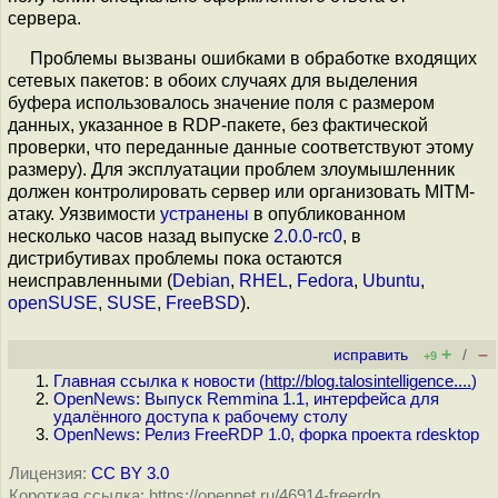
сервера.
Проблемы вызваны ошибками в обработке входящих
сетевых пакетов: в обоих случаях для выделения
буфера использовалось значение поля с размером
данных, указанное в RDP-пакете, без фактической
проверки, что переданные данные соответствуют этому
размеру). Для эксплуатации проблем злоумышленник
должен контролировать сервер или организовать MITM-
атаку. Уязвимости
устранены
в опубликованном
несколько часов назад выпуске
2.0.0-rc0
, в
дистрибутивах проблемы пока остаются
неисправленными (
Debian
,
RHEL
,
Fedora
,
Ubuntu
,
openSUSE
,
SUSE
,
FreeBSD
).
+
–
исправить
/
+9
Главная ссылка к новости (
http://blog.talosintelligence....
)
OpenNews: Выпуск Remmina 1.1, интерфейса для
удалённого доступа к рабочему столу
OpenNews: Релиз FreeRDP 1.0, форка проекта rdesktop
Лицензия:
CC BY 3.0
Короткая ссылка: https://opennet.ru/46914-freerdp