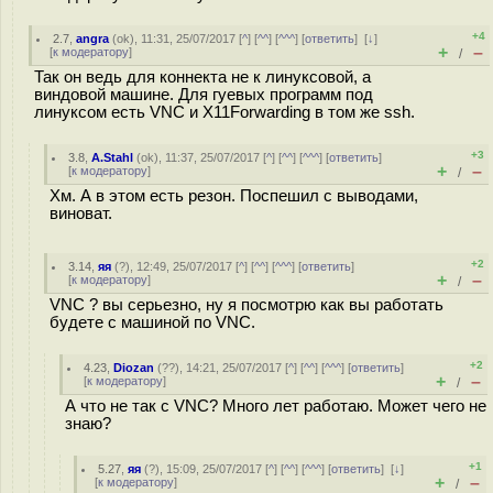
+4
2.7
,
angra
(
ok
), 11:31, 25/07/2017 [
^
] [
^^
] [
^^^
] [
ответить
]
[
↓
]
+
–
[
к модератору
]
/
Так он ведь для коннекта не к линуксовой, а
виндовой машине. Для гуевых программ под
линуксом есть VNC и X11Forwarding в том же ssh.
+3
3.8
,
A.Stahl
(
ok
), 11:37, 25/07/2017 [
^
] [
^^
] [
^^^
] [
ответить
]
+
–
[
к модератору
]
/
Хм. А в этом есть резон. Поспешил с выводами,
виноват.
+2
3.14
,
яя
(
?
), 12:49, 25/07/2017 [
^
] [
^^
] [
^^^
] [
ответить
]
+
–
[
к модератору
]
/
VNC ? вы серьезно, ну я посмотрю как вы работать
будете с машиной по VNC.
+2
4.23
,
Diozan
(
??
), 14:21, 25/07/2017 [
^
] [
^^
] [
^^^
] [
ответить
]
+
–
[
к модератору
]
/
А что не так с VNC? Много лет работаю. Может чего не
знаю?
+1
5.27
,
яя
(
?
), 15:09, 25/07/2017 [
^
] [
^^
] [
^^^
] [
ответить
]
[
↓
]
+
–
[
к модератору
]
/