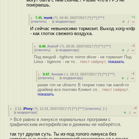
могут быть с ним сейчас? Разве что в FPS не
поиграешь.
+1
7.45
,
trunk
(
?
), 04:40, 26/07/2017 [
^
] [
^^
] [
^^^
]
+
–
[
ответить
]
[
к модератору
]
/
И сейчас невыносимо тормозит. Выход xorg-xrdp
- как глоток свежего воздуха.
–1
8.46
,
AndreiF
(
?
), 09:35, 26/07/2017 [
^
] [
^^
] [
^^^
]
+
–
[
ответить
]
[
к модератору
]
/
Под виндой - tightvnc mirror driver - не тормозит Под
Linux - tigervnc - не то...
текст свёрнут,
показать
–1
9.47
,
Аноним
(
-
), 18:13, 26/07/2017 [
^
] [
^^
] [
^^^
]
+
–
[
ответить
]
[
к модератору
]
/
разве топ не ultravnc В теории тоже так какой-то
драйвер все понтово Клиент сп...
текст свёрнут,
показать
–2
2.12
,
iPony
(
?
), 12:19, 25/07/2017 [
^
] [
^^
] [
^^^
] [
ответить
]
[
↑
]
+
–
[
к модератору
]
/
> Всё равно в линуксе нормальных программ с
графическим интерфейсом и дюжины не наберётся.
так тут другая суть. Ты из-под голого линукса без
нормальных гуевых приложений коннектишься к венде.