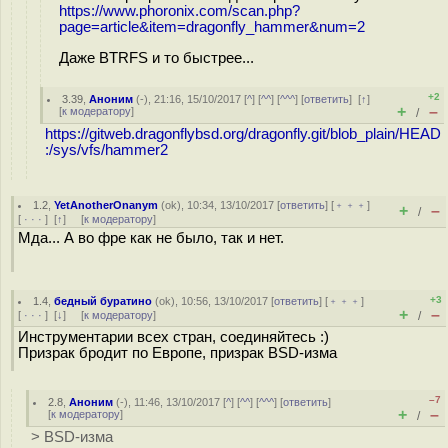
https://www.phoronix.com/scan.php?
page=article&item=dragonfly_hammer&num=2
Даже BTRFS и то быстрее...
+2
3.39
,
Аноним
(
-
), 21:16, 15/10/2017 [
^
] [
^^
] [
^^^
] [
ответить
]
[
↑
]
+
–
[
к модератору
]
/
https://gitweb.dragonflybsd.org/dragonfly.git/blob_plain/HEAD
:/sys/vfs/hammer2
1.2
,
YetAnotherOnanym
(
ok
), 10:34, 13/10/2017 [
ответить
] [
﹢﹢﹢
]
+
–
/
[
· · ·
]
[
↑
] [
к модератору
]
Мда... А во фре как не было, так и нет.
+3
1.4
,
бедный буратино
(
ok
), 10:56, 13/10/2017 [
ответить
] [
﹢﹢﹢
]
+
–
[
· · ·
]
[
↓
] [
к модератору
]
/
Инструментарии всех стран, соединяйтесь :)
Призрак бродит по Европе, призрак BSD-изма
–7
2.8
,
Аноним
(
-
), 11:46, 13/10/2017 [
^
] [
^^
] [
^^^
] [
ответить
]
+
–
[
к модератору
]
/
> BSD-изма