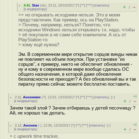
4.41
,
Stax
(
ok
), 23:11, 16/10/2017 [
^
] [
^^
] [
^^^
] [
ответить
]
+
–
/
[
к модератору
]
>> но открывать исходники нельзя. Это в моем
представлении. Как пример, ось на PlayStation.
> Почему, например, нельзя? Понятно, что
исходники Windows нельзя открывать т.к. надо, чтобы
> её покупали а не сами себе компилили. А ось от
PlayStation-то
> кому ещё нужна?
Эм. В современном мире открытие сорцов винды никак
не повлияет на объем покупок. При установке "из
сорцов", к примеру, никто не обеспечит обновления -
ну и кому в современном мире вообще сдалась ОС
общего назначения, в которой даже обновления
безопасности не приходят? А без обновлений вы и так
пиратку прямо сейчас можете бесплатно поставить.
+3
2.11
,
Анонимен
(
?
), 12:02, 13/10/2017 [
^
] [
^^
] [
^^^
] [
ответить
]
[
↑
]
+
–
[
к модератору
]
/
Зачем такой злой ? Зачем отбираешь у детей песочницу ?
Ай, не хорошо так делать.
+2
2.12
,
Аноним
(
-
), 12:06, 13/10/2017 [
^
] [
^^
] [
^^^
] [
ответить
]
[
↓
]
+
–
[
к модератору
]
/
> с upwork time tracker,