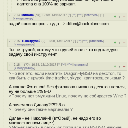
лаптопа она 100% не вариант.
2.13
,
Минона
(
ok
), 12:09, 13/10/2017 [
^
] [
^^
] [
^^^
] [
ответить
]
[
↑
]
+
–
/
[
к модератору
]
задай свои вопросы туда --> dillon@backplane.com
2.15
,
Тынетрувей
(
?
), 13:08, 13/10/2017 [
^
] [
^^
] [
^^^
] [
ответить
]
+
–
/
[
к модератору
]
Ты не трувей, потому что трувей знает что под каждую
задачу свой инструмент
2.18
,
_
(
??
), 16:38, 13/10/2017 [
^
] [
^^
] [
^^^
] [
ответить
]
+
–
/
[
к модератору
]
>Но вот это, если накатить DragonFlyBSD на декстоп, то
как быть с upwork time tracker, skype, криптокошельками ?
А как же Фотошоп! Без фотошопа никак на десктоп нельзя,
ну не больше 1% 8-D
>Почему нет эмуляции Linux, почему не собирается Wine ?
А зачем оно Дилану?!?!? 8-о
>Почему они такие маргиналы ?
Дилан - не Николай-II (втОрый), не надо его во
множественном лице :)
>Может зарыть в песок уж тогда все эти BSDSM наконец