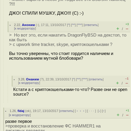
?!!!
ДЖО! СПИЛИ МУШКУ, ДЖО!!! (С) :-)
+3
2.22
,
Аноним
(
-
), 17:11, 13/10/2017 [
^
] [
^^
] [
^^^
] [
ответить
]
+
–
[
к модератору
]
/
> Но вот это, если накатить DragonFlyBSD на декстоп, то
как быть
> с upwork time tracker, skype, криптокошельками ?
Вы точно уверенны, что стоит гордится наличием и
использованием мутной блобовари?
–1
3.28
,
Онаним
(
?
), 22:39, 13/10/2017 [
^
] [
^^
] [
^^^
] [
ответить
]
+
–
[
к модератору
]
/
Кстати а с криптокошельками-то что? Разве они не open
source?
+1
1.26
,
fidaj
(
ok
), 19:17, 13/10/2017 [
ответить
] [
﹢﹢﹢
] [
· · ·
]
[
↓
] [
↑
]
+
–
[
к модератору
]
/
разве первое
>проверка и восстановление ФС HAMMER1 на
дисковых разделах