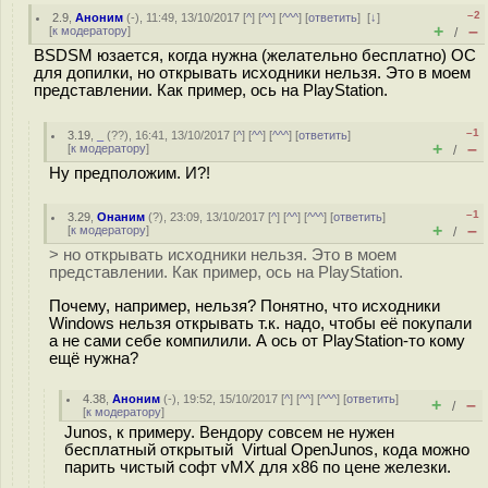
–2
2.9
,
Аноним
(
-
), 11:49, 13/10/2017 [
^
] [
^^
] [
^^^
] [
ответить
]
[
↓
]
+
–
[
к модератору
]
/
BSDSM юзается, когда нужна (желательно бесплатно) ОС
для допилки, но открывать исходники нельзя. Это в моем
представлении. Как пример, ось на PlayStation.
–1
3.19
,
_
(
??
), 16:41, 13/10/2017 [
^
] [
^^
] [
^^^
] [
ответить
]
+
–
[
к модератору
]
/
Ну предположим. И?!
–1
3.29
,
Онаним
(
?
), 23:09, 13/10/2017 [
^
] [
^^
] [
^^^
] [
ответить
]
+
–
[
к модератору
]
/
> но открывать исходники нельзя. Это в моем
представлении. Как пример, ось на PlayStation.
Почему, например, нельзя? Понятно, что исходники
Windows нельзя открывать т.к. надо, чтобы её покупали
а не сами себе компилили. А ось от PlayStation-то кому
ещё нужна?
4.38
,
Аноним
(
-
), 19:52, 15/10/2017 [
^
] [
^^
] [
^^^
] [
ответить
]
+
–
/
[
к модератору
]
Junos, к примеру. Вендору совсем не нужен
бесплатный открытый Virtual OpenJunos, кода можно
парить чистый софт vMX для x86 по цене железки.