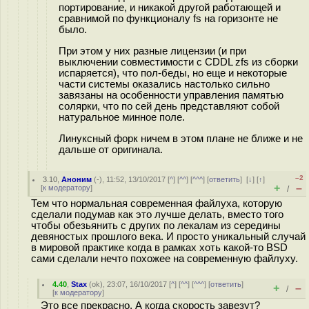
портирование, и никакой другой работающей и
сравнимой по функционалу fs на горизонте не
было.
При этом у них разные лицензии (и при
выключении совместимости с CDDL zfs из сборки
испаряется), что пол-беды, но еще и некоторые
части системы оказались настолько сильно
завязаны на особенности управления памятью
солярки, что по сей день представляют собой
натуральное минное поле.
Линуксный форк ничем в этом плане не ближе и не
дальше от оригинала.
–2
3.10
,
Аноним
(
-
), 11:52, 13/10/2017 [
^
] [
^^
] [
^^^
] [
ответить
]
[
↓
] [
↑
]
+
–
[
к модератору
]
/
Тем что нормальная современная файлуха, которую
сделали подумав как это лучше делать, вместо того
чтобы обезьянить с других по лекалам из середины
девяностых прошлого века. И просто уникальный случай
в мировой практике когда в рамках хоть какой-то BSD
сами сделали нечто похожее на современную файлуху.
4.40
,
Stax
(
ok
), 23:07, 16/10/2017 [
^
] [
^^
] [
^^^
] [
ответить
]
+
–
/
[
к модератору
]
Это все прекрасно. А когда скорость завезут?