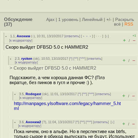
Обсуждение
Ajax
|
1 уровень
|
Линейный
|
+/-
|
Раскрыть
(37)
всё
|
RSS
+1
1.1
,
Аноним
(
-
), 10:31, 13/10/2017 [
ответить
] [
﹢﹢﹢
] [
· · ·
]
[
↓
]
+
–
[
к модератору
]
/
Скоро выйдет DFBSD 5.0 с HAMMER2
2.3
,
ryoken
(
ok
), 10:53, 13/10/2017 [
^
] [
^^
] [
^^^
] [
ответить
]
+
–
/
[
к модератору
]
> Скоро выйдет DFBSD 5.0 с HAMMER2
Подскажите, а чем хороша данная ФС? (Плз
вкратце, без пинков в гугл и прочие :) ).
3.5
,
Rodegast
(
ok
), 11:01, 13/10/2017 [
^
] [
^^
] [
^^^
] [
ответить
]
+
–
/
[
к модератору
]
http://manpages.ylsoftware.com/legacy/hammer_5.ht
ml
3.6
,
Аноним2
(
?
), 11:04, 13/10/2017 [
^
] [
^^
] [
^^^
] [
ответить
]
[
↓
]
+
–
/
[
к модератору
]
Пока ничем, оно в альфе. Но в перспективе как btrfs,
только сырое в обиход выпускать не будут. Используют