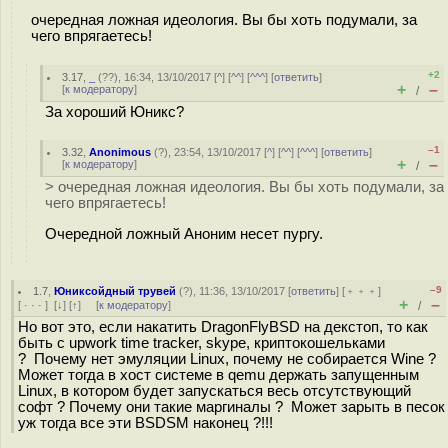
очередная ложная идеология. Вы бы хоть подумали, за
чего впрягаетесь!
+2
3.17
,
_
(
??
), 16:34, 13/10/2017 [
^
] [
^^
] [
^^^
] [
ответить
]
+
–
[
к модератору
]
/
За хороший Юникс?
–1
3.32
,
Anonimous
(
?
), 23:54, 13/10/2017 [
^
] [
^^
] [
^^^
] [
ответить
]
+
–
[
к модератору
]
/
> очередная ложная идеология. Вы бы хоть подумали, за
чего впрягаетесь!
Очередной ложный Аноним несет пургу.
–9
1.7
,
Юниксойдный трувей
(
?
), 11:36, 13/10/2017 [
ответить
] [
﹢﹢﹢
]
+
–
[
· · ·
]
[
↓
] [
↑
] [
к модератору
]
/
Но вот это, если накатить DragonFlyBSD на декстоп, то как
быть с upwork time tracker, skype, криптокошельками
? Почему нет эмуляции Linux, почему не собирается Wine ?
Может тогда в хост системе в qemu держать запущенным
Linux, в котором будет запускаться весь отсутствующий
софт ? Почему они такие маргиналы ? Может зарыть в песок
уж тогда все эти BSDSM наконец ?!!!