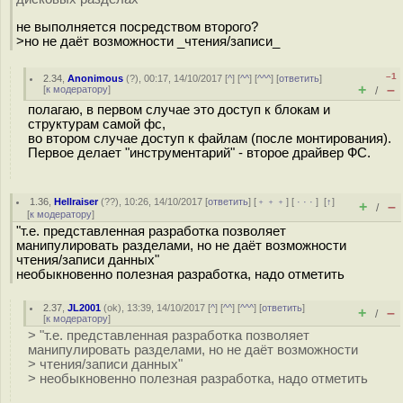
не выполняется посредством второго?
>но не даёт возможности _чтения/записи_
–1
2.34
,
Anonimous
(
?
), 00:17, 14/10/2017 [
^
] [
^^
] [
^^^
] [
ответить
]
+
–
[
к модератору
]
/
полагаю, в первом случае это доступ к блокам и
структурам самой фс,
во втором случае доступ к файлам (после монтирования).
Первое делает "инструментарий" - второе драйвер ФС.
1.36
,
Hellraiser
(
??
), 10:26, 14/10/2017 [
ответить
] [
﹢﹢﹢
] [
· · ·
]
[
↑
]
+
–
/
[
к модератору
]
"т.е. представленная разработка позволяет
манипулировать разделами, но не даёт возможности
чтения/записи данных"
необыкновенно полезная разработка, надо отметить
2.37
,
JL2001
(
ok
), 13:39, 14/10/2017 [
^
] [
^^
] [
^^^
] [
ответить
]
+
–
/
[
к модератору
]
> "т.е. представленная разработка позволяет
манипулировать разделами, но не даёт возможности
> чтения/записи данных"
> необыкновенно полезная разработка, надо отметить