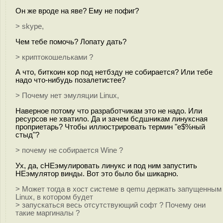
Он же вроде на яве? Ему не пофиг?
> skype,
Чем тебе помочь? Лопату дать?
> криптокошельками ?
А что, биткоин кор под нетбзду не собирается? Или тебе
надо что-нибудь позалетистее?
> Почему нет эмуляции Linux,
Наверное потому что разработчикам это не надо. Или
ресурсов не хватило. Да и зачем бсдшникам линуксная
проприетарь? Чтобы иллюстрировать термин "е$%ный
стыд"?
> почему не собирается Wine ?
Ух, да, сНЕэмулировать линукс и под ним запустить
НЕэмулятор винды. Вот это было бы шикарно.
> Может тогда в хост системе в qemu держать запущенным
Linux, в котором будет
> запускаться весь отсутствующий софт ? Почему они
такие маргиналы ?