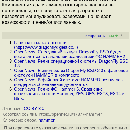
Компоненты ядра и команда монтирования пока не
портированы, т.е. представленная разработка
позволяет манипулировать разделами, но не даёт
возможности чтения/записи данных.
+
–
исправить
/
+14
Главная ссылка к новости
(
https://www.dragonflydigest.co...
)
OpenNews: Следующий выпуск DragonFly BSD будет
поставляться с начальной реализацией ФС HAMMER2
OpenNews: Релиз операционной системы DragonFly BSD
4.8
OpenNews: Вышел релиз DragonFly BSD 2.0 с файловой
системой HAMMER в комплекте
OpenNews: В файловой системе HAMMER появилась
поддержка объединения дубликатов
OpenNews: Релиз ФС Hammer 5. Сравнение
производительности Hammer, ZFS, UFS, EXT3, EXT4 и
Btrfs.
Лицензия:
CC BY 3.0
Короткая ссылка: https://opennet.ru/47377-hammer
Ключевые слова:
hammer
При перепечатке указание ссылки на opennet.ru обязательно