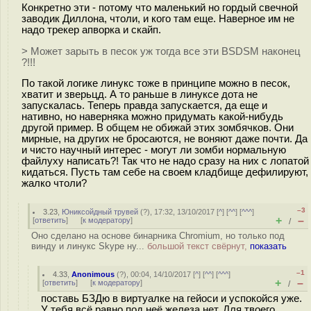
Конкретно эти - потому что маленький но гордый свечной
заводик Диллона, чтоли, и кого там еще. Наверное им не
надо трекер апворка и скайп.
> Может зарыть в песок уж тогда все эти BSDSM наконец
?!!!
По такой логике линукс тоже в принципе можно в песок,
хватит и зверьцд. А то раньше в линуксе дота не
запускалась. Теперь правда запускается, да еще и
нативно, но наверняка можно придумать какой-нибудь
другой пример. В общем не обижай этих зомбячков. Они
мирные, на других не бросаются, не воняют даже почти. Да
и чисто научный интерес - могут ли зомби нормальную
файлуху написать?! Так что не надо сразу на них с лопатой
кидаться. Пусть там себе на своем кладбище дефилируют,
жалко чтоли?
–3
3.23
,
Юниксойдный трувей
(
?
), 17:32, 13/10/2017 [
^
] [
^^
] [
^^^
]
+
–
[
ответить
]
[
к модератору
]
/
Оно сделано на основе бинарника Chromium, но только под
винду и линукс Skype ну...
большой текст свёрнут,
показать
–1
4.33
,
Anonimous
(
?
), 00:04, 14/10/2017 [
^
] [
^^
] [
^^^
]
+
–
[
ответить
]
[
к модератору
]
/
поставь БЗДю в виртуалке на гейоси и успокойся уже.
У тебя всё равно под неё железа нет. Для твоего