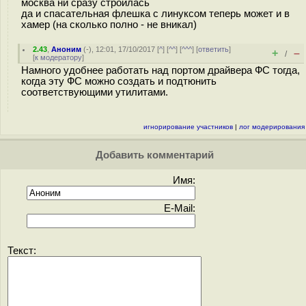
москва ни сразу строилась
да и спасательная флешка с линуксом теперь может и в
хамер (на сколько полно - не вникал)
2.43
,
Аноним
(
-
), 12:01, 17/10/2017 [
^
] [
^^
] [
^^^
] [
ответить
]
+
–
/
[
к модератору
]
Намного удобнее работать над портом драйвера ФС тогда,
когда эту ФС можно создать и подтюнить
соответствующими утилитами.
игнорирование участников
|
лог модерирования
Добавить комментарий
Имя:
E-Mail:
Текст: