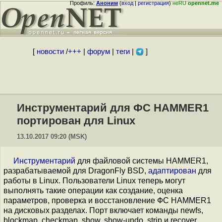
Профиль:
Аноним
(
вход
|
регистрация
)
неRU
opennet.me
[
новости
/
+++
|
форум
|
теги
|
]
Инструментарий для ФС HAMMER1
портирован для Linux
13.10.2017 09:20 (MSK)
Инструментарий
для файловой системы HAMMER1,
разрабатываемой для DragonFly BSD,
адаптирован
для
работы в Linux. Пользователи Linux теперь могут
выполнять такие операции как создание, оценка
параметров, проверка и восстановление ФС HAMMER1
на дисковых разделах. Порт включает команды newfs,
blockmap, checkmap, show, show-undo, strip и recover.