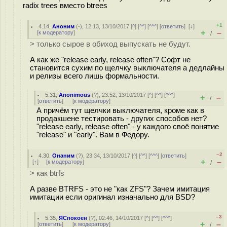
radix trees вместо btrees
+1
4.14
,
Аноним
(
-
), 12:13, 13/10/2017 [
^
] [
^^
] [
^^^
] [
ответить
]
[
↓
]
+
–
[
к модератору
]
/
> только сырое в обиход выпускать не будут.
А как же "release early, release often"? Софт не
становится сухим по щелчку выключателя а дедлайны
и релизы всего лишь формальности.
5.31
,
Anonimous
(
?
), 23:52, 13/10/2017 [
^
] [
^^
] [
^^^
]
+
–
/
[
ответить
]
[
к модератору
]
А причём тут щелчки выключателя, кроме как в
продакшене тестировать - других способов нет?
"release early, release often" - у каждого своё понятие
"release" и "early". Вам в Федору.
–2
4.30
,
Онаним
(
?
), 23:34, 13/10/2017 [
^
] [
^^
] [
^^^
] [
ответить
]
+
–
[
↑
] [
к модератору
]
/
> как btrfs
А разве BTRFS - это не "как ZFS"? Зачем имитация
имитации если оригинал изначально для BSD?
–3
5.35
,
ЯСпокоен
(
?
), 02:46, 14/10/2017 [
^
] [
^^
] [
^^^
]
+
–
[
ответить
]
[
к модератору
]
/