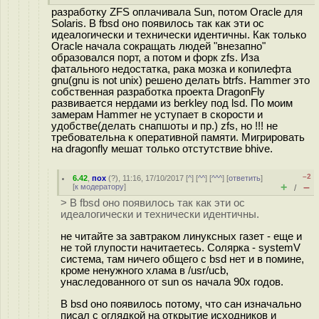
разработку ZFS оплачивала Sun, потом Oracle для
Solaris. В fbsd оно появилось так как эти ос
идеалогически и технически идентичны. Как только
Oracle начала сокращать людей "внезапно"
образовался порт, а потом и форк zfs. Иза
фатального недостатка, рака мозка и копилефта
gnu(gnu is not unix) решено делать btrfs. Hammer это
собственная разработка проекта DragonFly
развивается нердами из berkley под lsd. По моим
замерам Hammer не уступает в скорости и
удобстве(делать снапшоты и пр.) zfs, но !!! не
требовательна к оперативной памяти. Мигрировать
на dragonfly мешат только отстутствие bhive.
–2
6.42
,
пох
(
?
), 11:16, 17/10/2017 [
^
] [
^^
] [
^^^
] [
ответить
]
+
–
[
к модератору
]
/
> В fbsd оно появилось так как эти ос
идеалогически и технически идентичны.
не читайте за завтраком линуксных газет - еще и
не той глупости начитаетесь. Солярка - systemV
система, там ничего общего с bsd нет и в помине,
кроме ненужного хлама в /usr/ucb,
унаследованного от sun os начала 90х годов.
В bsd оно появилось потому, что сан изначально
писал с оглядкой на открытие исходников и