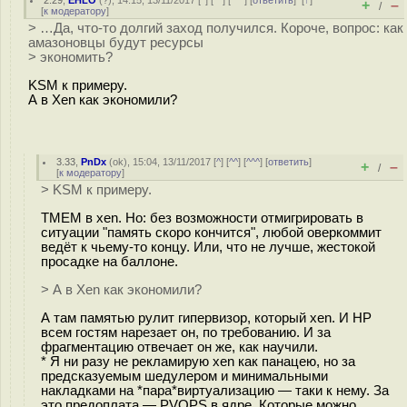
2.29
,
EHLO
(
?
), 14:15, 13/11/2017 [
^
] [
^^
] [
^^^
] [
ответить
]
[
↑
]
+
–
/
[
к модератору
]
> …Да, что-то долгий заход получился. Короче, вопрос: как
амазоновцы будут ресурсы
> экономить?
KSM к примеру.
А в Xen как экономили?
3.33
,
PnDx
(
ok
), 15:04, 13/11/2017 [
^
] [
^^
] [
^^^
] [
ответить
]
+
–
/
[
к модератору
]
> KSM к примеру.
TMEM в xen. Но: без возможности отмигрировать в
ситуации "память скоро кончится", любой оверкоммит
ведёт к чьему-то концу. Или, что не лучше, жестокой
просадке на баллоне.
> А в Xen как экономили?
А там памятью рулит гипервизор, который xen. И HP
всем гостям нарезает он, по требованию. И за
фрагментацию отвечает он же, как научили.
* Я ни разу не рекламирую xen как панацею, но за
предсказуемым шедулером и минимальными
накладками на *пара*виртуализацию — таки к нему. За
это предоплата — PVOPS в ядре. Которые можно