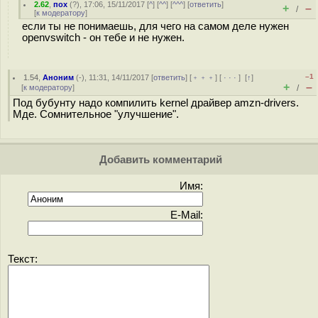
2.62
,
пох
(
?
), 17:06, 15/11/2017 [
^
] [
^^
] [
^^^
] [
ответить
]
+
–
/
[
к модератору
]
если ты не понимаешь, для чего на самом деле нужен
openvswitch - он тебе и не нужен.
–1
1.54
,
Аноним
(
-
), 11:31, 14/11/2017 [
ответить
] [
﹢﹢﹢
] [
· · ·
]
[
↑
]
+
–
[
к модератору
]
/
Под бубунту надо компилить kernel драйвер amzn-drivers.
Мде. Сомнительное "улучшение".
Добавить комментарий
Имя:
E-Mail:
Текст: