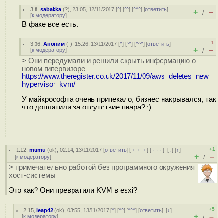
3.8
,
sabakka
(
?
), 23:05, 12/11/2017 [
^
] [
^^
] [
^^^
] [
ответить
]
+
–
/
[
к модератору
]
В факе все есть.
–1
3.36
,
Аноним
(
-
), 15:26, 13/11/2017 [
^
] [
^^
] [
^^^
] [
ответить
]
+
–
[
к модератору
]
/
> Они передумали и решили скрыть информацию о
новом гипервизоре
https://www.theregister.co.uk/2017/11/09/aws_deletes_new_
hypervisor_kvm/
У майкрософта очень припекало, бизнес накрывался, так
что доплатили за отсутствие пиара? :)
+1
1.12
,
mumu
(
ok
), 02:14, 13/11/2017 [
ответить
] [
﹢﹢﹢
] [
· · ·
]
[
↓
] [
↑
]
+
–
[
к модератору
]
/
> примечательно работой без программного окружения
хост-системы
Это как? Они превратили KVM в esxi?
+5
2.15
,
leap42
(
ok
), 03:55, 13/11/2017 [
^
] [
^^
] [
^^^
] [
ответить
]
[
↓
]
+
–
[
к модератору
]
/