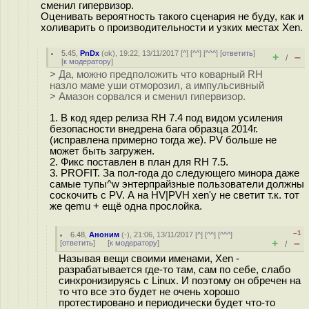
сменил гипервизор.
Оценивать вероятность такого сценария не буду, как и
холиварить о производительности и узких местах Xen.
5.45
,
PnDx
(
ok
), 19:22, 13/11/2017 [
^
] [
^^
] [
^^^
] [
ответить
]
+
–
/
[
к модератору
]
> Да, можно предположить что коварный RH
назло маме уши отморозил, а импульсивный
> Амазон сорвался и сменил гипервизор.
1. В код ядер релиза RH 7.4 под видом усиления
безопасности внедрена бага образца 2014г.
(исправлена примерно тогда же). PV больше не
может быть загружен.
2. Фикс поставлен в план для RH 7.5.
3. PROFIT. За пол-года до следующего минора даже
самые тупы^w энтерпрайзные пользователи должны
соскочить с PV. А на HV|PVH xen'у не светит т.к. тот
же qemu + ещё одна прослойка.
–1
6.48
,
Аноним
(
-
), 21:06, 13/11/2017 [
^
] [
^^
] [
^^^
]
+
–
[
ответить
]
[
к модератору
]
/
Называя вещи своими именами, Xen -
разрабатывается где-то там, сам по себе, слабо
синхронизируясь с Linux. И поэтому он обречен на
то что все это будет не очень хорошо
протестировано и периодически будет что-то