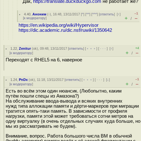
Дак,
https://translate.duckduckgo.com
не работает же?
–1
4.40
,
Аноним
(
-
), 16:48, 13/11/2017 [
^
] [
^^
] [
^^^
] [
ответить
]
[
↑
]
+
–
[
к модератору
]
/
https://en.wikipedia.org/wiki/Hypervisor
https://dic.academic.ru/dic.nsf/ruwiki/1350642
+4
1.22
,
Zenitur
(
ok
), 09:48, 13/11/2017 [
ответить
] [
﹢﹢﹢
] [
· · ·
]
[
↑
]
+
–
[
к модератору
]
/
Переходят с RHEL5 на 6, наверное
–1
1.24
,
PnDx
(
ok
), 11:18, 13/11/2017 [
ответить
] [
﹢﹢﹢
] [
· · ·
]
[
↓
]
+
–
[
к модератору
]
/
Есть во всём этом один нюансик. (Любопытно, каким
путём пошли спецы из Амазона?)
На обслуживание ввода-вывода и всяких внутренних
нужд типа аллокации памяти и дёрти-маркеров при миграции
тратится опять-таки память. В зависимости от профиля
нагрузки, памяти этой может требоваться сотни метров на
одну виртуалку (в очень отдельных случаях куда больше, но
мы из рассматривать не будем).
Внимание, вопрос. Работа большого числа ВМ в обычной
(buddy-алгоритм) памяти ведёт к её адской фрагментации с