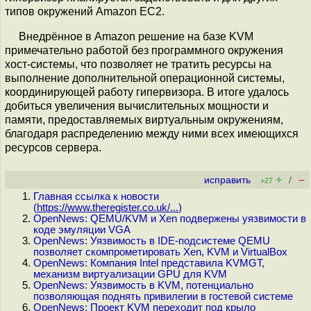
типов окружений Amazon EC2.
Внедрённое в Amazon решение на базе KVM
примечательно работой без программного окружения
хост-системы, что позволяет не тратить ресурсы на
выполнение дополнительной операционной системы,
координирующей работу гипервизора. В итоге удалось
добиться увеличения вычислительных мощности и
памяти, предоставляемых виртуальным окружениям,
благодаря распределению между ними всех имеющихся
ресурсов сервера.
+
–
исправить
/
+27
Главная ссылка к новости
(
https://www.theregister.co.uk/...
)
OpenNews: QEMU/KVM и Xen подвержены уязвимости в
коде эмуляции VGA
OpenNews: Уязвимость в IDE-подсистеме QEMU
позволяет скомпрометировать Xen, KVM и VirtualBox
OpenNews: Компания Intel представила KVMGT,
механизм виртуализации GPU для KVM
OpenNews: Уязвимость в KVM, потенциально
позволяющая поднять привилегии в гостевой системе
OpenNews: Проект KVM переходит под крыло