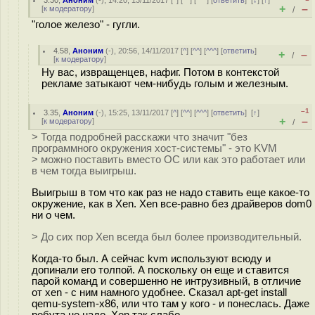
3.30
,
Аноним
(
-
), 14:20, 13/11/2017 [
^
] [
^^
] [
^^^
] [
ответить
]
[
↓
] [
↑
]
+
–
[
к модератору
]
/
"голое железо" - гугли.
4.58
,
Аноним
(
-
), 20:56, 14/11/2017 [
^
] [
^^
] [
^^^
] [
ответить
]
+
–
/
[
к модератору
]
Ну вас, извращенцев, нафиг. Потом в контекстой
рекламе затыкают чем-нибудь голым и железным.
–1
3.35
,
Аноним
(
-
), 15:25, 13/11/2017 [
^
] [
^^
] [
^^^
] [
ответить
]
[
↑
]
+
–
[
к модератору
]
/
> Тогда подробней расскажи что значит "без
программного окружения хост-системы" - это KVM
> можно поставить вместо ОС или как это работает или
в чем тогда выигрыш.
Выигрыш в том что как раз не надо ставить еще какое-то
окружение, как в Xen. Xen все-равно без драйверов dom0
ни о чем.
> До сих пор Xen всегда был более производительный.
Когда-то был. А сейчас kvm используют всюду и
допинали его толпой. А поскольку он еще и ставится
парой команд и совершенно не интрузивный, в отличие
от xen - с ним намного удобнее. Cказал apt-get install
qemu-system-x86, или что там у кого - и понеслась. Даже
ребута не надо. Xen так слабо.