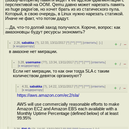
перспективой на ООМ. Qemu давно может нарезать память
из huge pagse'ов, но хочет брать из из статического пула.
Который, в свою очередь, в Linux нужно нарезать статикой.
Иначе не факт, что потом дадут.
…Да, что-то долгий заход получился. Короче, вопрос: как
амазоновцы будут ресурсы экономить?
2.26
,
sabakka
(
?
), 12:33, 13/11/2017 [
^
] [
^^
] [
^^^
] [
ответить
]
[
↓
]
+
–
/
[
к модератору
]
в амазоне нет миграции.
3.28
,
username
(
??
), 13:34, 13/11/2017 [
^
] [
^^
] [
^^^
] [
ответить
]
+
–
/
[
к модератору
]
Если нет миграции, то как они тогда SLA c таким
количеством девяток организуют?
4.31
,
sabakka
(
?
), 14:22, 13/11/2017 [
^
] [
^^
] [
^^^
] [
ответить
]
+
–
/
[
к модератору
]
https://aws.amazon.com/ec2/sla/
AWS will use commercially reasonable efforts to make
Amazon EC2 and Amazon EBS each available with a
Monthly Uptime Percentage (defined below) of at least
99.95%