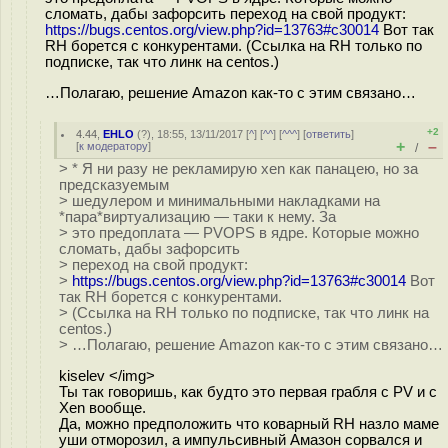
сломать, дабы зафорсить переход на свой продукт:
https://bugs.centos.org/view.php?id=13763#c30014
Вот так
RH борется с конкурентами. (Ссылка на RH только по
подписке, так что линк на centos.)
…Полагаю, решение Amazon как-то с этим связано…
+2
4.44
,
EHLO
(
?
), 18:55, 13/11/2017 [
^
] [
^^
] [
^^^
] [
ответить
]
+
–
[
к модератору
]
/
> * Я ни разу не рекламирую xen как панацею, но за
предсказуемым
> шедулером и минимальными накладками на
*пара*виртуализацию — таки к нему. За
> это предоплата — PVOPS в ядре. Которые можно
сломать, дабы зафорсить
> переход на свой продукт:
>
https://bugs.centos.org/view.php?id=13763#c30014
Вот
так RH борется с конкурентами.
> (Ссылка на RH только по подписке, так что линк на
centos.)
> …Полагаю, решение Amazon как-то с этим связано…
kiselev </img>
Ты так говоришь, как будто это первая грабля с PV и с
Xen вообще.
Да, можно предположить что коварный RH назло маме
уши отморозил, а импульсивный Амазон сорвался и