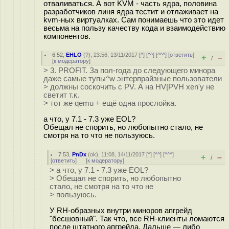
отваливаться. А вот KVM - часть ядра, половина
разработчиков линя ядра тестит и отлаживает на
kvm-ных виртуалках. Сам понимаешь что это идет
весьма на пользу качеству кода и взаимодействию
компонентов.
6.52
,
EHLO
(
?
), 23:56, 13/11/2017 [
^
] [
^^
] [
^^^
] [
ответить
]
+
–
/
[
к модератору
]
> 3. PROFIT. За пол-года до следующего минора
даже самые тупы^w энтерпрайзные пользователи
> должны соскочить с PV. А на HV|PVH xen'у не
светит т.к.
> тот же qemu + ещё одна прослойка.
а что, у 7.1 - 7.3 уже EOL?
Обещал не спорить, но любопытно стало, не
смотря на то что не пользуюсь.
7.53
,
PnDx
(
ok
), 11:08, 14/11/2017 [
^
] [
^^
] [
^^^
]
+
–
/
[
ответить
]
[
к модератору
]
> а что, у 7.1 - 7.3 уже EOL?
> Обещал не спорить, но любопытно
стало, не смотря на то что не
> пользуюсь.
У RH-образных внутри миноров апгрейд
"бесшовный". Так что, все RH-клиенты ломаются
после штатного апгрейда. Дальше — либо