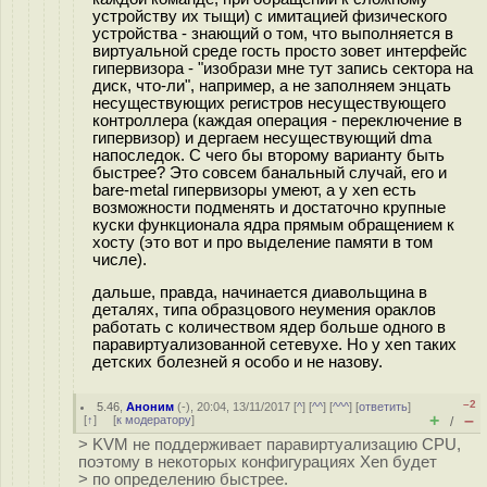
устройству их тыщи) с имитацией физического
устройства - знающий о том, что выполняется в
виртуальной среде гость просто зовет интерфейс
гипервизора - "изобрази мне тут запись сектора на
диск, что-ли", например, а не заполняем энцать
несуществующих регистров несуществующего
контроллера (каждая операция - переключение в
гипервизор) и дергаем несуществующий dma
напоследок. С чего бы второму варианту быть
быстрее? Это совсем банальный случай, его и
bare-metal гипервизоры умеют, а у xen есть
возможности подменять и достаточно крупные
куски функционала ядра прямым обращением к
хосту (это вот и про выделение памяти в том
числе).
дальше, правда, начинается диавольщина в
деталях, типа образцового неумения ораклов
работать с количеством ядер больше одного в
паравиртуализованной сетевухе. Но у xen таких
детских болезней я особо и не назову.
–2
5.46
,
Аноним
(
-
), 20:04, 13/11/2017 [
^
] [
^^
] [
^^^
] [
ответить
]
+
–
[
↑
] [
к модератору
]
/
> KVM не поддерживает паравиртуализацию CPU,
поэтому в некоторых конфигурациях Xen будет
> по определению быстрее.