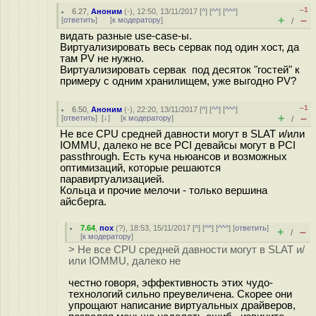
–1
6.27
,
Аноним
(
-
), 12:50, 13/11/2017 [
^
] [
^^
] [
^^^
]
+
–
[
ответить
]
[
к модератору
]
/
видать разные use-case-ы.
Виртуализировать весь сервак под один хост, да
там PV не нужно.
Виртуализировать сервак под десяток "гостей" к
примеру с одним хранилищем, уже выгодно PV?
–1
6.50
,
Аноним
(
-
), 22:20, 13/11/2017 [
^
] [
^^
] [
^^^
]
+
–
[
ответить
]
[
↓
] [
к модератору
]
/
Не все CPU средней давности могут в SLAT и/или
IOMMU, далеко не все PCI девайсы могут в PCI
passthrough. Есть куча ньюансов и возможных
оптимизаций, которые решаются
паравиртуализацией.
Кольца и прочие мелочи - только вершина
айсберга.
7.64
,
пох
(
?
), 18:53, 15/11/2017 [
^
] [
^^
] [
^^^
] [
ответить
]
+
–
/
[
к модератору
]
> Не все CPU средней давности могут в SLAT и/
или IOMMU, далеко не
честно говоря, эффективность этих чудо-
технологий сильно преувеличена. Скорее они
упрощают написание виртуальных драйверов,