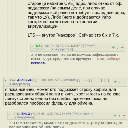
старое (и набитое CVE) ядро, либо отказ от оф.
поддержки (на самом деле, при случае
поддержка всё равно потребует последнее ядро,
так что 1х). Либо (чего и добиваются imho
конкретно нагло) смена технологии
виртуализации.
LTS — внутри "мажоров". Сейчас это 6.x и 7.x.
8.61
,
пох
(
?
), 23:22, 14/11/2017 [
^
] [
^^
] [
^^^
]
+
–
/
[
ответить
]
[
к модератору
]
это не означает что ты не можешь зафиксировать
minor ну да, придется аж вручную ...
текст свёрнут,
показать
1.42
,
Аноним4
(
?
), 18:08, 13/11/2017 [
ответить
] [
﹢﹢﹢
] [
· · ·
]
[
↓
] [
↑
]
+
–
/
[
к модератору
]
я пока новичек, может кто подскажет строку кофига для
расшаривания общей папки в kvm , хост и гость на основе
линкукса желательно без самбы. временно пока не
разобрался пробросил флешку для обмена.
2.43
,
EHLO
(
?
), 18:48, 13/11/2017 [
^
] [
^^
] [
^^^
] [
ответить
]
+
–
/
[
к модератору
]
> я пока новичек, может кто подскажет строку кофига для
расшаривания общей папки