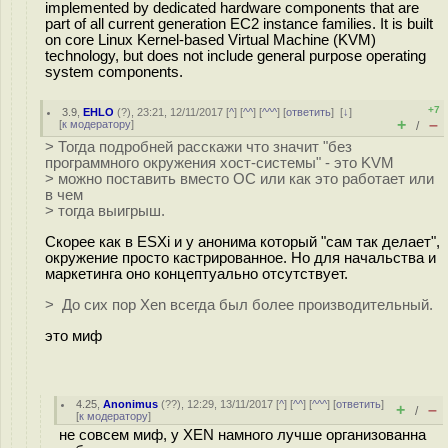
implemented by dedicated hardware components that are
part of all current generation EC2 instance families. It is built
on core Linux Kernel-based Virtual Machine (KVM)
technology, but does not include general purpose operating
system components.
+7
3.9
,
EHLO
(
?
), 23:21, 12/11/2017 [
^
] [
^^
] [
^^^
] [
ответить
]
[
↓
]
+
–
[
к модератору
]
/
> Тогда подробней расскажи что значит "без
программного окружения хост-системы" - это KVM
> можно поставить вместо ОС или как это работает или
в чем
> тогда выигрыш.
Скорее как в ESXi и у анонима который "сам так делает",
окружение просто кастрированное. Но для начальства и
маркетинга оно концептуально отсутствует.
> До сих пор Xen всегда был более производительный.
это миф
4.25
,
Anonimus
(
??
), 12:29, 13/11/2017 [
^
] [
^^
] [
^^^
] [
ответить
]
+
–
/
[
к модератору
]
не совсем миф, у XEN намного лучше организованна