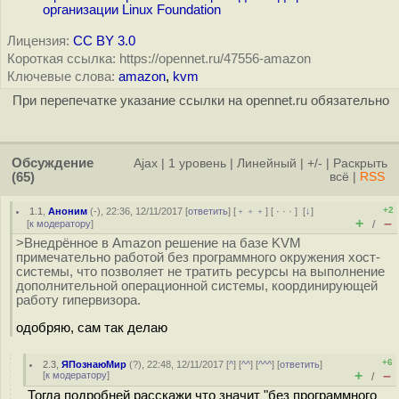
организации Linux Foundation
Лицензия:
CC BY 3.0
Короткая ссылка: https://opennet.ru/47556-amazon
Ключевые слова:
amazon
,
kvm
При перепечатке указание ссылки на opennet.ru обязательно
Обсуждение
Ajax
|
1 уровень
|
Линейный
|
+/-
|
Раскрыть
(65)
всё
|
RSS
+2
1.1
,
Аноним
(
-
), 22:36, 12/11/2017 [
ответить
] [
﹢﹢﹢
] [
· · ·
]
[
↓
]
+
–
[
к модератору
]
/
>Внедрённое в Amazon решение на базе KVM
примечательно работой без программного окружения хост-
системы, что позволяет не тратить ресурсы на выполнение
дополнительной операционной системы, координирующей
работу гипервизора.
одобряю, сам так делаю
+6
2.3
,
ЯПознаюМир
(
?
), 22:48, 12/11/2017 [
^
] [
^^
] [
^^^
] [
ответить
]
+
–
[
к модератору
]
/
Тогда подробней расскажи что значит "без программного