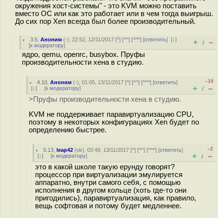
окружения хост-системы" - это KVM можно поставить
вместо ОС или как это работает или в чем тогда выигрыш.
До сих пор Xen всегда был более производительный.
3.5
,
Аноним
(
-
), 22:52, 12/11/2017 [
^
] [
^^
] [
^^^
] [
ответить
]
[
↓
]
+
–
/
[
к модератору
]
ядро, qemu, openrc, busybox. Пруфы
производительности хена в студию.
–10
4.10
,
Аноним
(
-
), 01:05, 13/11/2017 [
^
] [
^^
] [
^^^
] [
ответить
]
+
–
[
↓
] [
к модератору
]
/
>Пруфы производительности хена в студию.
KVM не поддерживает паравиртуализацию CPU,
поэтому в некоторых конфигурациях Xen будет по
определению быстрее.
–2
5.13
,
leap42
(
ok
), 03:49, 13/11/2017 [
^
] [
^^
] [
^^^
] [
ответить
]
+
–
[
↓
] [
к модератору
]
/
это в какой школе такую ерунду говорят?
процессор при виртуализации эмулируется
аппаратно, внутри самого себя, с помощью
исполнения в другом кольце (хоть где-то они
пригодились), паравиртуализация, как правило,
вещь софтовая и потому будет медленнее.