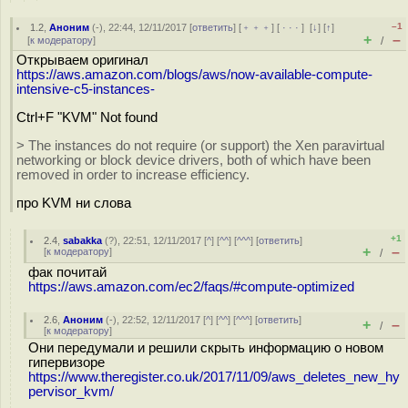
–1
1.2
,
Аноним
(
-
), 22:44, 12/11/2017 [
ответить
] [
﹢﹢﹢
] [
· · ·
]
[
↓
] [
↑
]
+
–
[
к модератору
]
/
Открываем оригинал
https://aws.amazon.com/blogs/aws/now-available-compute-
intensive-c5-instances-
Ctrl+F "KVM" Not found
> The instances do not require (or support) the Xen paravirtual
networking or block device drivers, both of which have been
removed in order to increase efficiency.
про KVM ни слова
+1
2.4
,
sabakka
(
?
), 22:51, 12/11/2017 [
^
] [
^^
] [
^^^
] [
ответить
]
+
–
[
к модератору
]
/
фак почитай
https://aws.amazon.com/ec2/faqs/#compute-optimized
2.6
,
Аноним
(
-
), 22:52, 12/11/2017 [
^
] [
^^
] [
^^^
] [
ответить
]
+
–
/
[
к модератору
]
Они передумали и решили скрыть информацию о новом
гипервизоре
https://www.theregister.co.uk/2017/11/09/aws_deletes_new_hy
pervisor_kvm/