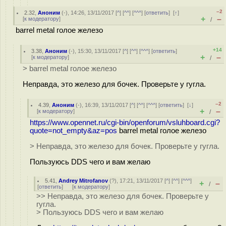
–2
2.32
,
Аноним
(
-
), 14:26, 13/11/2017 [
^
] [
^^
] [
^^^
] [
ответить
]
[
↑
]
+
–
[
к модератору
]
/
barrel metal голое железо
+14
3.38
,
Аноним
(
-
), 15:30, 13/11/2017 [
^
] [
^^
] [
^^^
] [
ответить
]
+
–
[
к модератору
]
/
> barrel metal голое железо
Неправда, это железо для бочек. Проверьте у гугла.
–2
4.39
,
Аноним
(
-
), 16:39, 13/11/2017 [
^
] [
^^
] [
^^^
] [
ответить
]
[
↓
]
+
–
[
к модератору
]
/
https://www.opennet.ru/cgi-bin/openforum/vsluhboard.cgi?
quote=not_empty&az=pos
barrel metal голое железо
> Неправда, это железо для бочек. Проверьте у гугла.
Пользуюсь DDS чего и вам желаю
5.41
,
Andrey Mitrofanov
(
?
), 17:21, 13/11/2017 [
^
] [
^^
] [
^^^
]
+
–
/
[
ответить
]
[
к модератору
]
>> Неправда, это железо для бочек. Проверьте у
гугла.
> Пользуюсь DDS чего и вам желаю