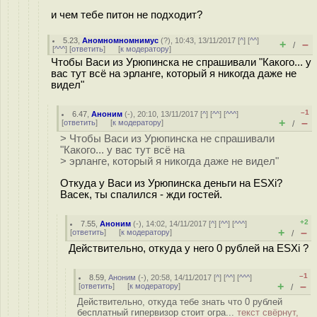
и чем тебе питон не подходит?
5.23
,
Аномномномнимус
(
?
), 10:43, 13/11/2017 [
^
] [
^^
]
+
–
/
[
^^^
] [
ответить
]
[
к модератору
]
Чтобы Васи из Урюпинска не спрашивали "Какого... у
вас тут всё на эрланге, который я никогда даже не
видел"
–1
6.47
,
Аноним
(
-
), 20:10, 13/11/2017 [
^
] [
^^
] [
^^^
]
+
–
[
ответить
]
[
к модератору
]
/
> Чтобы Васи из Урюпинска не спрашивали
"Какого... у вас тут всё на
> эрланге, который я никогда даже не видел"
Откуда у Васи из Урюпинска деньги на ESXi?
Васек, ты спалился - жди гостей.
+2
7.55
,
Аноним
(
-
), 14:02, 14/11/2017 [
^
] [
^^
] [
^^^
]
+
–
[
ответить
]
[
к модератору
]
/
Действительно, откуда у него 0 рублей на ESXi ?
–1
8.59
,
Аноним
(
-
), 20:58, 14/11/2017 [
^
] [
^^
] [
^^^
]
+
–
[
ответить
]
[
к модератору
]
/
Действительно, откуда тебе знать что 0 рублей
бесплатный гипервизор стоит огра...
текст свёрнут,