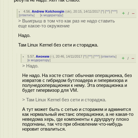
4.56
,
Andrew Kolchoogin
(
ok
), 20:15, 14/11/2017 [
^
] [
^^
] [
^^^
]
+
–
/
[
ответить
]
[
к модератору
]
> Выигрыш в том что как раз не надо ставить
еще какое-то окружение
Надо.
Там Linux Kernel без сети и стораджа.
5.57
,
Аноним
(
-
), 20:46, 14/11/2017 [
^
] [
^^
] [
^^^
] [
ответить
]
+
–
/
[
к модератору
]
> Надо.
Не надо. На хосте стоит обычная операционка, без
извратов с гибридом бутлоадера и гипервизора и
полунедооперационки к нему. Эта операционка и
будет гипервизор для VM.
> Там Linux Kernel без сети и стораджа.
А тут может быть с сетью и сторажем и админится
как нормальный инстанс операционки, а не какая-то
неведома херь, где компоненты к другдругу плохо
подогнаны, так что при обновлении что-нибудь
норовит отвалиться.