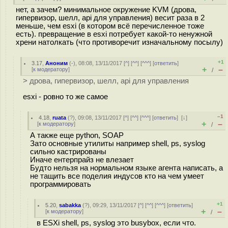
нет, а зачем? минимальное окружение KVM (дрова,
гипервизор, шелл, api для управления) весит раза в 2
меньше, чем esxi (в котором всё перечисленное тоже
есть). превращение в esxi потребует какой-то ненужной
хрени натолкать (что противоречит изначальному посылу)
+1
3.17
,
Аноним
(
-
), 08:08, 13/11/2017 [
^
] [
^^
] [
^^^
] [
ответить
]
+
–
[
к модератору
]
/
> дрова, гипервизор, шелл, api для управления
esxi - ровно то же самое
–1
4.18
,
ruata
(
?
), 09:08, 13/11/2017 [
^
] [
^^
] [
^^^
] [
ответить
]
[
↓
]
+
–
[
к модератору
]
/
А также еще python, SOAP
Зато основные утилиты например shell, ps, syslog
сильно кастрированы
Иначе ентерпрайз не влезает
Будто нельзя на нормальном языке агента написать, а
не тащить все поделия индусов кто на чем умеет
программировать
+1
5.20
,
sabakka
(
?
), 09:29, 13/11/2017 [
^
] [
^^
] [
^^^
] [
ответить
]
+
–
[
к модератору
]
/
в ESXi shell, ps, syslog это busybox, если что.