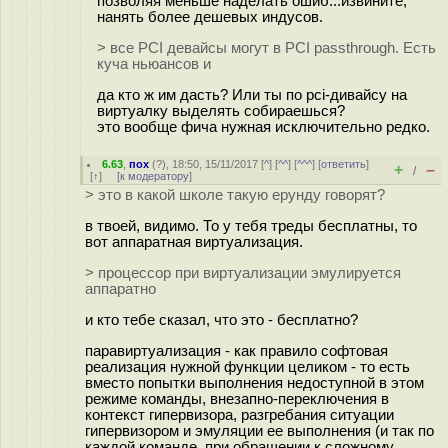
позволяя меньше наделать ошиб...извините,
нанять более дешевых индусов.
> все PCI девайсы могут в PCI passthrough. Есть
куча ньюансов и
да кто ж им дасть? Или ты по pci-дивайсу на
виртуалку выделять собираешься?
это вообще фича нужная исключительно редко.
6.63
,
пох
(
?
), 18:50, 15/11/2017 [
^
] [
^^
] [
^^^
] [
ответить
]
+
–
/
[
↑
] [
к модератору
]
> это в какой школе такую ерунду говорят?
в твоей, видимо. То у тебя треды бесплатны, то
вот аппаратная виртуализация.
> процессор при виртуализации эмулируется
аппаратно
и кто тебе сказал, что это - бесплатно?
паравиртуализация - как правило софтовая
реализация нужной функции целиком - то есть
вместо попытки выполнения недоступной в этом
режиме команды, внезапно-переключения в
контекст гипервизора, разгребания ситуации
гипервизором и эмуляции ее выполнения (и так по
каждой команде, при обращении к сложному