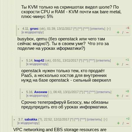
Ты KVM только на скриншотах видел шоле? По
скорости CPU и RAM - KVM почти как bare metal,
плюс-минус 5%
–6
4.11
,
grsec
(
ok
), 01:39, 13/11/2017 [
^
] [
^^
] [
^^^
] [
ответить
]
[
↑
]
+
–
[
к модератору
]
/
busybox, qemu (без openstack или чего там
сейчас модно?). Ты в своем уме? Что это за
поделиe на уроках иформатики?)
+1
5.14
,
leap42
(
ok
), 03:51, 13/11/2017 [
^
] [
^^
] [
^^^
] [
ответить
]
+
–
[
к модератору
]
/
openstack нужен только тем, кто продаёт
PaaS, а несколько хостов для внутренних
нужд на базе openstack - сильный оверкилл
+8
5.16
,
Аноним
(
-
), 06:43, 13/11/2017 [
^
] [
^^
] [
^^^
] [
ответить
]
+
–
[
к модератору
]
/
Срочно телеграфируй Безосу, мы обязаны
предупредить его об уроках информатики.
+2
3.7
,
sabakka
(
?
), 22:52, 12/11/2017 [
^
] [
^^
] [
^^^
] [
ответить
]
[
↑
]
+
–
[
к модератору
]
/
VPC networking and EBS storage resources are