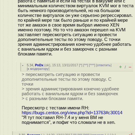
работа с памятью и если на тестах в вакууме или с
минимальным количеством виртуалок KVM мог в теста
быть немного производительней, но на большом
количестве виртуалок он уже серьезно регрессировал.
по крайней мере так было раньше и по крайней мере
тот же амазон в свое время выбрал именно XEN
именно поэтому. Но то что амазон перешел на KVM
заставляет пересмотреть ситуацию и провести
дополнительные тесты по этому поводу. С точки
зрения администрирования конечно удобнее работать
с ванильным ядром и без заморочек с разными
блоками памяти.
5.34
,
PnDx
(
ok
), 15:13, 13/11/2017 [
^
] [
^^
] [
^^^
] [
ответить
]
+
–
/
[
к модератору
]
> пересмотреть ситуацию и провести
дополнительные тесты по этому поводу. С
точки
> зрения администрирования конечно удобнее
работать с ванильным ядром и без заморочек
> с разными блоками памяти.
Пересмотр с тестами имени RH:
https://bugs.centos.org/view.php?id=13763#c30014
"Я тут поставил RH-7.4 и у меня ВМ не
поднимается", и пофиг что сломали не в xen.
–1