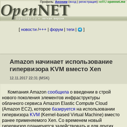
Профиль:
Аноним
(
вход
|
регистрация
)
неRU
opennet.me
[
новости
/
+++
|
форум
|
теги
|
]
Amazon начинает использование
гипервизора KVM вместо Xen
12.11.2017 22:31 (MSK)
Компания Amazon
сообщила
о введении в строй
нового поколения элементов инфраструктуры
облачного сервиса Amazon Elastic Compute Cloud
(Amazon EC2), которое
базируется
на использовании
гипервизора
KVM
(Kernel-based Virtual Machine) вместо
ранее применяемого Xen. Со временем новый
гипервизор планируется задействовать и для других