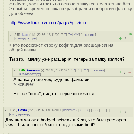
> в kvm , хост и гость на основе линкукса желательно без
> самбы. временно пока не разобрался пробросил флешку
для обмена.
http://www.linux-kvm.org/page/9p_virtio
+5
2.51
,
Led
(
ok
), 22:36, 13/11/2017 [
^
] [
^^
] [
^^^
] [
ответить
]
+
–
[
к модератору
]
/
> кто подскажет строку кофига для расшаривания
общей папки
Ты это... мамку уже расшарил, теперь за папку взялся?
3.65
,
Аноним
(
-
), 22:48, 15/11/2017 [
^
] [
^^
] [
^^^
] [
ответить
]
+
–
/
[
к модератору
]
А папка у него чех, судя по фамилии:
> новичек
Но раз "пока", видать, серьёзно взялся.
1.49
,
Casm
(
??
), 21:14, 13/11/2017 [
ответить
] [
﹢﹢﹢
] [
· · ·
]
[
↓
] [
↑
]
+
–
/
[
к модератору
]
Для виртуалок с bridged network в Kvm, что быстрее: open
vswitch или простой мост средствами brctl?