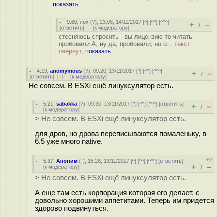
показать
9.60
,
пох
(
?
), 23:06, 14/11/2017 [
^
] [
^^
] [
^^^
]
+
–
/
[
ответить
]
[
к модератору
]
стесняюсь спросить - вы лицензию-то читать
пробовали А, ну да, пробовали, но о...
текст
свёрнут,
показать
4.19
,
anomymous
(
?
), 09:20, 13/11/2017 [
^
] [
^^
] [
^^^
]
+
–
/
[
ответить
]
[
↑
] [
к модератору
]
Не совсем. В ESXi ещё линуксулятор есть.
5.21
,
sabakka
(
?
), 09:30, 13/11/2017 [
^
] [
^^
] [
^^^
] [
ответить
]
+
–
/
[
к модератору
]
> Не совсем. В ESXi ещё линуксулятор есть.
для дров, но дрова переписываются помаленьку, в
6.5 уже много native.
+2
5.37
,
Аноним
(
-
), 15:28, 13/11/2017 [
^
] [
^^
] [
^^^
] [
ответить
]
+
–
[
к модератору
]
/
> Не совсем. В ESXi ещё линуксулятор есть.
А еще там есть корпорация которая его делает, с
довольно хорошими аппетитами. Теперь им придется
здорово подвинуться.