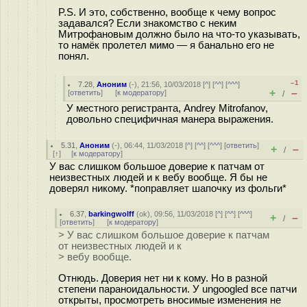
P.S. И это, собственно, вообще к чему вопрос
задавался? Если знакомство с неким
Митрофановым должно было на что-то указывать,
то намёк пролетел мимо — я банально его не
понял.
–1
7.28
,
Аноним
(
-
), 21:56, 10/03/2018 [
^
] [
^^
] [
^^^
]
+
–
[
ответить
]
[
к модератору
]
/
У местного регистранта, Andrey Mitrofanov,
довольно специфичная манера выражения.
5.31
,
Аноним
(
-
), 06:44, 11/03/2018 [
^
] [
^^
] [
^^^
] [
ответить
]
+
–
/
[
↑
] [
к модератору
]
У вас слишком большое доверие к патчам от
неизвестных людей и к вебу вообще. Я бы не
доверял никому. *поправляет шапочку из фольги*
6.37
,
barkingwolff
(
ok
), 09:56, 11/03/2018 [
^
] [
^^
] [
^^^
]
+
–
/
[
ответить
]
[
к модератору
]
> У вас слишком большое доверие к патчам
от неизвестных людей и к
> вебу вообще.
Отнюдь. Доверия нет ни к кому. Но в разной
степени параноидальности. У ungoogled все патчи
открыты, просмотреть вносимые изменения не