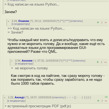
> Код написан на языке Python...
Зачем?
2.24
,
Онаним
(
?
), 20:12, 10/03/2018 [
^
] [
^^
] [
^^^
] [
ответить
]
+
–
/
[
к модератору
]
>> Код написан на языке Python...
> Зачем?
Чтобы каждый мог взять и дописать/подправить что ему
нужно и не морочить голову. Да и вообще, какие ещё есть
адекватные языки для программирования GUI-
приложений? Разве что QML.
3.34
,
Аноним
(
-
), 07:32, 11/03/2018 [
^
] [
^^
] [
^^^
] [
ответить
]
+
–
/
[
к модератору
]
> не морочить голову
Как смотрю в код на пайтоне, так сразу морочу голову -
как поправить так, чтобы сразу заработало, а не надо
было 1000 табов править.
+4
1.22
,
Анондт
(
?
), 19:37, 10/03/2018 [
ответить
] [
﹢﹢﹢
] [
· · ·
]
[
↓
] [
↑
]
+
–
[
к модератору
]
/
> встроенный просмотрщик PDF (pdf.js)