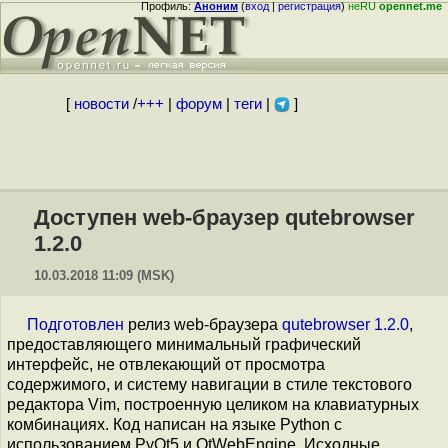
Профиль:
Аноним
(
вход
|
регистрация
)
неRU
opennet.me
[
новости
/
+++
|
форум
|
теги
|
]
Доступен web-браузер qutebrowser
1.2.0
10.03.2018 11:09 (MSK)
Подготовлен
релиз web-браузера
qutebrowser 1.2.0
,
предоставляющего минимальный графический
интерфейс, не отвлекающий от просмотра
содержимого, и систему навигации в стиле текстового
редактора Vim, построенную целиком на клавиатурных
комбинациях. Код написан на языке Python с
использованием PyQt5 и QtWebEngine. Исходные