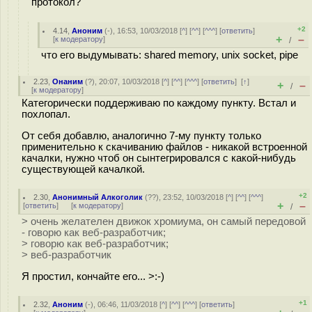
протокол?
+2
4.14
,
Аноним
(
-
), 16:53, 10/03/2018 [
^
] [
^^
] [
^^^
] [
ответить
]
+
–
[
к модератору
]
/
что его выдумывать: shared memory, unix socket, pipe
2.23
,
Онаним
(
?
), 20:07, 10/03/2018 [
^
] [
^^
] [
^^^
] [
ответить
]
[
↑
]
+
–
/
[
к модератору
]
Категорически поддерживаю по каждому пункту. Встал и
похлопал.
От себя добавлю, аналогично 7-му пункту только
применительно к скачиванию файлов - никакой встроенной
качалки, нужно чтоб он сынтегрировался с какой-нибудь
существующей качалкой.
+2
2.30
,
Анонимный Алкоголик
(
??
), 23:52, 10/03/2018 [
^
] [
^^
] [
^^^
]
+
–
[
ответить
]
[
к модератору
]
/
> очень желателен движок хромиума, он самый передовой
- говорю как веб-разработчик;
> говорю как веб-разработчик;
> веб-разработчик
Я простил, кончайте его... >:-)
+1
2.32
,
Аноним
(
-
), 06:46, 11/03/2018 [
^
] [
^^
] [
^^^
] [
ответить
]