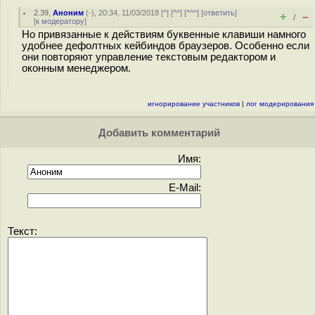
2.39
,
Аноним
(
-
), 20:34, 11/03/2018 [
^
] [
^^
] [
^^^
] [
ответить
]
+
–
/
[
к модератору
]
Но привязанные к действиям буквенные клавиши намного
удобнее дефолтных кейбиндов браузеров. Особенно если
они повторяют управление текстовым редактором и
оконным менеджером.
игнорирование участников
|
лог модерирования
Добавить комментарий
Имя:
E-Mail:
Текст: