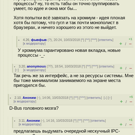
процессы? ну, то есть табы он точно группировать
умеет, по идее и окна мог бы...
Хотя попытки всё завязать на хромиум - идея плохая
хотя бы потому, что гугл и так почти монополист в
браузерах, и ничего хорошего из этого не выйдет.
+1
4.26
,
фывфыв
(
?
), 20:24, 10/03/2018 [
^
] [
^^
] [
^^^
] [
ответить
]
+
–
[
к модератору
]
/
У хромиума гарантировано новая вкладка, новые
процессы -_-
3.20
,
anonymous
(
??
), 18:54, 10/03/2018 [
^
] [
^^
] [
^^^
] [
ответить
]
+
–
/
[
↑
] [
к модератору
]
Так речь же за интерфейс, а не за ресурсы системы. Мне
бы тоже минимализм занимаемого на экране места
пригодился бы.
+5
2.10
,
Аноним
(
-
), 14:06, 10/03/2018 [
^
] [
^^
] [
^^^
] [
ответить
]
[
↓
] [
↑
]
+
–
[
к модератору
]
/
D-Bus головного мозга?
+1
3.11
,
Аноним
(
-
), 14:16, 10/03/2018 [
^
] [
^^
] [
^^^
] [
ответить
]
+
–
[
к модератору
]
/
предлагаешь выдумать очередной нескучный IPC-