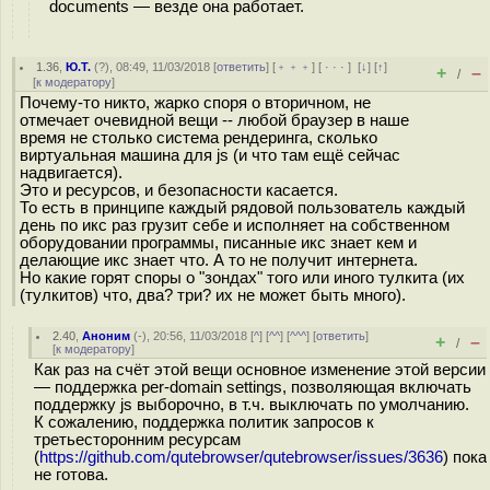
documents — везде она работает.
1.36
,
Ю.Т.
(
?
), 08:49, 11/03/2018 [
ответить
] [
﹢﹢﹢
] [
· · ·
]
[
↓
] [
↑
]
+
–
/
[
к модератору
]
Почему-то никто, жарко споря о вторичном, не
отмечает очевидной вещи -- любой браузер в наше
время не столько система рендеринга, сколько
виртуальная машина для js (и что там ещё сейчас
надвигается).
Это и ресурсов, и безопасности касается.
То есть в принципе каждый рядовой пользователь каждый
день по икс раз грузит себе и исполняет на собственном
оборудовании программы, писанные икс знает кем и
делающие икс знает что. А то не получит интернета.
Но какие горят споры о "зондах" того или иного тулкита (их
(тулкитов) что, два? три? их не может быть много).
2.40
,
Аноним
(
-
), 20:56, 11/03/2018 [
^
] [
^^
] [
^^^
] [
ответить
]
+
–
/
[
к модератору
]
Как раз на счёт этой вещи основное изменение этой версии
— поддержка per-domain settings, позволяющая включать
поддержку js выборочно, в т.ч. выключать по умолчанию.
К сожалению, поддержка политик запросов к
третьесторонним ресурсам
(
https://github.com/qutebrowser/qutebrowser/issues/3636
) пока
не готова.