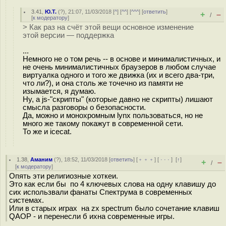
3.41
,
Ю.Т.
(
?
), 21:07, 11/03/2018 [
^
] [
^^
] [
^^^
] [
ответить
]
+
–
/
[
к модератору
]
> Как раз на счёт этой вещи основное изменение
этой версии — поддержка
...
Немного не о том речь -- в основе и минималистичных, и
не очень минималистичных браузеров в любом случае
виртуалка одного и того же движка (их и всего два-три,
что ли?), и она столь же точечно из памяти не
изымается, я думаю.
Ну, а js-"скрипты" (которые давно не скрипты) лишают
смысла разговоры о безопасности.
Да, можно и монохромным lynx пользоваться, но не
много же такому покажут в современной сети.
То же и icecat.
1.38
,
Аманим
(
?
), 18:52, 11/03/2018 [
ответить
] [
﹢﹢﹢
] [
· · ·
]
[
↑
]
+
–
/
[
к модератору
]
Опять эти религиозные хоткеи.
Это как если бы по 4 ключевых слова на одну клавишу до
сих использвали фанаты Спектрума в современных
системах.
Или в старых играх на zx spectrum было сочетание клавиш
QAOP - и перенесли б ихна современные игры.