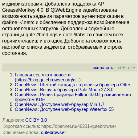
модификаторами. Добавлена поддержка API
GreaseMonkey 4.0. В QtWebEngine задействована
возможность задания параметров аутентификации в
файле ~/.netrc и обеспечена поддержка возобновления
остановленных загрузок. Добавлены служебные
страницы qute://bindings и qute://tabs со списком всех
горячих клавиш и вкладок. Добавлена возможность
настройки списка виджетов, отображаемых в строке
состояния.
+
–
исправить
/
+4
Главная ссылка к новости
(
https://blog.qutebrowser.org/q...
)
OpenNews: Шестой кандидат в релизы браузера Otter
OpenNews: Выпуск браузера Pale Moon 27.8.0
OpenNews: Релиз браузера Falkon 3.0.0, развиваемого
проектом KDE
OpenNews: Доступен web-браузер Min 1.7
OpenNews: Доступен web-браузер Waterfox 55
Лицензия:
CC BY 3.0
Короткая ссылка: https://opennet.ru/48231-qutebrowser
Ключевые слова:
qutebrowser