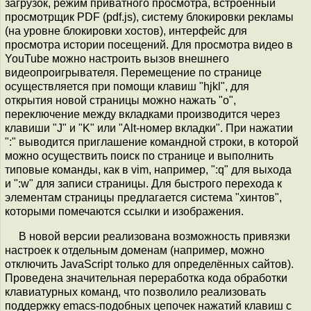
загрузок, режим приватного просмотра, встроенный
просмотрщик PDF (pdf.js), систему блокировки рекламы
(на уровне блокировки хостов), интерфейс для
просмотра истории посещений. Для просмотра видео в
YouTube можно настроить вызов внешнего
видеопроигрывателя. Перемещение по странице
осуществляется при помощи клавиш "hjkl", для
открытия новой страницы можно нажать "o",
переключение между вкладками производится через
клавиши "J" и "K" или "Alt-номер вкладки". При нажатии
":" выводится приглашение командной строки, в которой
можно осуществить поиск по странице и выполнить
типовые команды, как в vim, например, ":q" для выхода
и ":w" для записи страницы. Для быстрого перехода к
элементам страницы предлагается система "хинтов",
которыми помечаются ссылки и изображения.
В новой версии реализована возможность привязки
настроек к отдельным доменам (например, можно
отключить JavaScript только для определённых сайтов).
Проведена значительная переработка кода обработки
клавиатурных команд, что позволило реализовать
поддержку emacs-подобных цепочек нажатий клавиш с