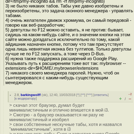
dir=/tmp/my-incognito && rm -rf /tmp/my-incognito)
3) не было никаких табов. Табы уже давно изобретены и
переизобретены, это задача оконного менеджера - управлять
табами.
4) очень желателен движок хромиума, он самый передовой -
говорю как веб-разработчик;
5) девтулзы по F12 можно оставить, я не против: бывает,
сидишь на каком-нибудь сайте, и о значении кнопки на этом
сайте можно догадаться исключительно по тому, какой
айдишник назначен кнопке, потому что там присутствует
одна лишь невнятная иконка без тултипов. Только девтулзы
лучше не по F12 запускать, а тоже через D-Bus.
6) нужна также поддержка расширений из Google Play.
Указывать путь к расширениям тоже вот так: mybrowser --
extensions-dir=$HOME/.mybrowser/extensions
7) никакого своего менеджера паролей. Нужно, чтоб он
сынтегрировался с каким-нибудь существующим
менеджером.
–2
2.8
,
barkingwolff
(
ok
), 12:40, 10/03/2018 [
^
] [
^^
] [
^^^
] [
ответить
]
+
–
[
к модератору
]
/
> скачал этот браузер, думал будет
минималистичным и отлично впишется в мой i3.
> Смотрю - а браузер оказывается ни разу не
минималистичный и изобрел
> свои собственные нескучные табы, хотя и назвался
"минималистичным", хотя в i3