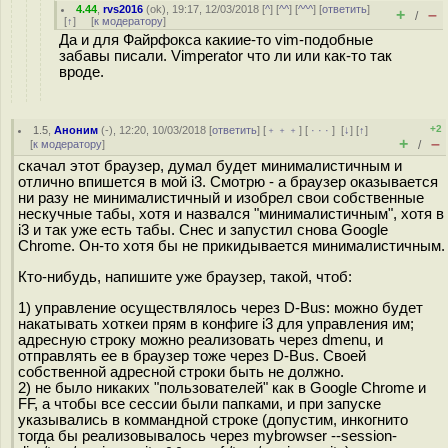
4.44
,
rvs2016
(
ok
), 19:17, 12/03/2018 [
^
] [
^^
] [
^^^
] [
ответить
]
+
–
/
[
↑
] [
к модератору
]
Да и для Файрфокса какиие-то vim-подобные
забавы писали. Vimperator что ли или как-то так
вроде.
+2
1.5
,
Аноним
(
-
), 12:20, 10/03/2018 [
ответить
] [
﹢﹢﹢
] [
· · ·
]
[
↓
] [
↑
]
+
–
[
к модератору
]
/
скачал этот браузер, думал будет минималистичным и
отлично впишется в мой i3. Смотрю - а браузер оказывается
ни разу не минималистичный и изобрел свои собственные
нескучные табы, хотя и назвался "минималистичным", хотя в
i3 и так уже есть табы. Снес и запустил снова Google
Chrome. Он-то хотя бы не прикидывается минималистичным.
Кто-нибудь, напишите уже браузер, такой, чтоб:
1) управление осуществлялось через D-Bus: можно будет
накатывать хоткеи прям в конфиге i3 для управления им;
адресную строку можно реализовать через dmenu, и
отправлять ее в браузер тоже через D-Bus. Своей
собственной адресной строки быть не должно.
2) не было никаких "пользователей" как в Google Chrome и
FF, а чтобы все сессии были папками, и при запуске
указывались в коммандной строке (допустим, инкогнито
тогда бы реализовывалось через mybrowser --session-