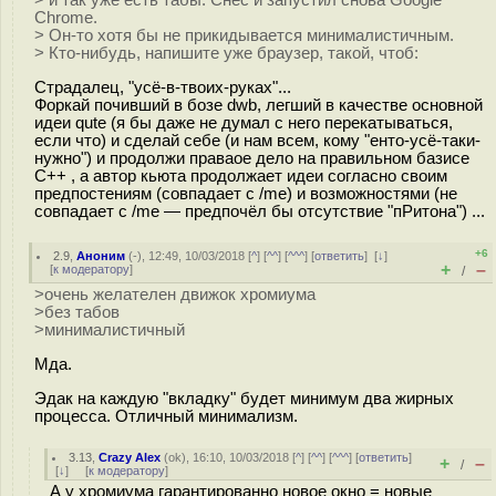
> и так уже есть табы. Снес и запустил снова Google
Chrome.
> Он-то хотя бы не прикидывается минималистичным.
> Кто-нибудь, напишите уже браузер, такой, чтоб:
Страдалец, "усё-в-твоих-руках"...
Форкай почивший в бозе dwb, легший в качестве основной
идеи qute (я бы даже не думал с него перекатываться,
если что) и сделай себе (и нам всем, кому "енто-усё-таки-
нужно") и продолжи праваое дело на правильном базисе
C++ , а автор кьюта продолжает идеи согласно своим
предпостениям (совпадает с /me) и возможностями (не
совпадает с /me — предпочёл бы отсутствие "пРитона") ...
+6
2.9
,
Аноним
(
-
), 12:49, 10/03/2018 [
^
] [
^^
] [
^^^
] [
ответить
]
[
↓
]
+
–
[
к модератору
]
/
>очень желателен движок хромиума
>без табов
>минималистичный
Мда.
Эдак на каждую "вкладку" будет минимум два жирных
процесса. Отличный минимализм.
3.13
,
Crazy Alex
(
ok
), 16:10, 10/03/2018 [
^
] [
^^
] [
^^^
] [
ответить
]
+
–
/
[
↓
] [
к модератору
]
А у хромиума гарантированно новое окно = новые