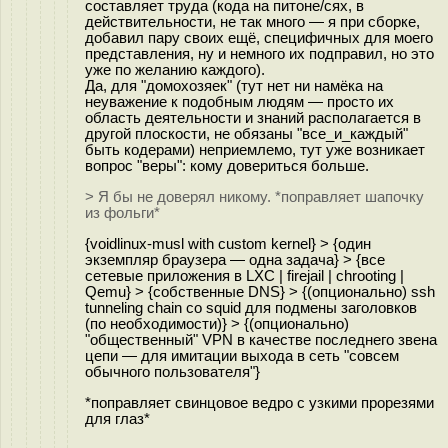
составляет труда (кода на питоне/сях, в
действительности, не так много — я при сборке,
добавил пару своих ещё, специфичных для моего
представления, ну и немного их подправил, но это
уже по желанию каждого).
Да, для "домохозяек" (тут нет ни намёка на
неуважение к подобным людям — просто их
область деятельности и знаний располагается в
другой плоскости, не обязаны "все_и_каждый"
быть кодерами) неприемлемо, тут уже возникает
вопрос "веры": кому довериться больше.
> Я бы не доверял никому. *поправляет шапочку
из фольги*
{voidlinux-musl with custom kernel} > {один
экземпляр браузера — одна задача} > {все
сетевые приложения в LXC | firejail | chrooting |
Qemu} > {собственные DNS} > {(опционально) ssh
tunneling chain со squid для подмены заголовков
(по необходимости)} > {(опционально)
"общественный" VPN в качестве последнего звена
цепи — для имитации выхода в сеть "совсем
обычного пользователя"}
*поправляет свинцовое ведро с узкими прорезями
для глаз*