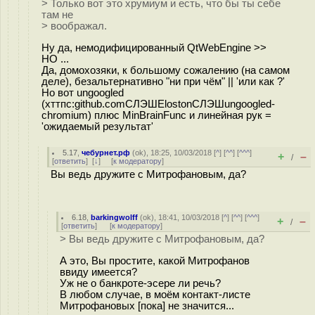
> Только вот это хрумиум и есть, что бы ты себе
там не
> воображал.
Ну да, немодифицированный QtWebEngine >>
НО ...
Да, домохозяки, к большому сожалению (на самом
деле), безальтернативно "ни при чём" || 'или как ?'
Но вот ungoogled
(хттпс:github.comСЛЭШElostonСЛЭШungoogled-
chromium) плюс MinBrainFunc и линейная рук =
'ожидаемый результат'
5.17
,
чебурнет.рф
(
ok
), 18:25, 10/03/2018 [
^
] [
^^
] [
^^^
]
+
–
/
[
ответить
]
[
↓
] [
к модератору
]
Вы ведь дружите с Митрофановым, да?
6.18
,
barkingwolff
(
ok
), 18:41, 10/03/2018 [
^
] [
^^
] [
^^^
]
+
–
/
[
ответить
]
[
к модератору
]
> Вы ведь дружите с Митрофановым, да?
А это, Вы простите, какой Митрофанов
ввиду имеется?
Уж не о банкроте-эсере ли речь?
В любом случае, в моём контакт-листе
Митрофановых [пока] не значится...