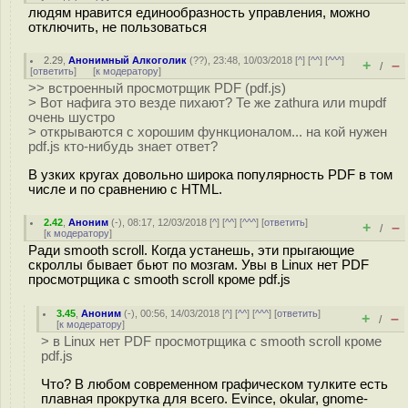
людям нравится единообразность управления, можно
отключить, не пользоваться
2.29
,
Анонимный Алкоголик
(
??
), 23:48, 10/03/2018 [
^
] [
^^
] [
^^^
]
+
–
/
[
ответить
]
[
к модератору
]
>> встроенный просмотрщик PDF (pdf.js)
> Вот нафига это везде пихают? Те же zathura или mupdf
очень шустро
> открываются с хорошим функционалом... на кой нужен
pdf.js кто-нибудь знает ответ?
В узких кругах довольно широка популярность PDF в том
числе и по сравнению с HTML.
2.42
,
Аноним
(
-
), 08:17, 12/03/2018 [
^
] [
^^
] [
^^^
] [
ответить
]
+
–
/
[
к модератору
]
Ради smooth scroll. Когда устанешь, эти прыгающие
скроллы бывает бьют по мозгам. Увы в Linux нет PDF
просмотрщика с smooth scroll кроме pdf.js
3.45
,
Аноним
(
-
), 00:56, 14/03/2018 [
^
] [
^^
] [
^^^
] [
ответить
]
+
–
/
[
к модератору
]
> в Linux нет PDF просмотрщика с smooth scroll кроме
pdf.js
Что? В любом современном графическом тулките есть
плавная прокрутка для всего. Evince, okular, gnome-