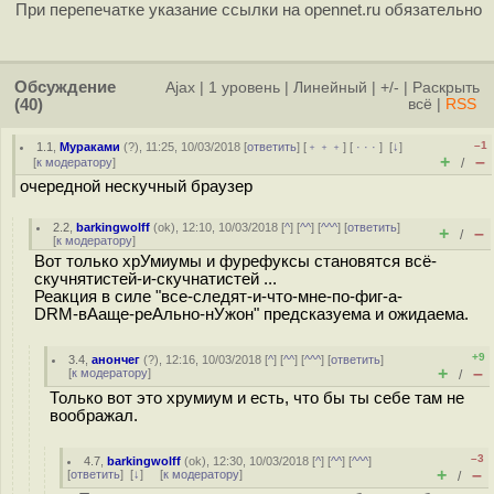
При перепечатке указание ссылки на opennet.ru обязательно
Обсуждение
Ajax
|
1 уровень
|
Линейный
|
+/-
|
Раскрыть
(40)
всё
|
RSS
–1
1.1
,
Мураками
(
?
), 11:25, 10/03/2018 [
ответить
] [
﹢﹢﹢
] [
· · ·
]
[
↓
]
+
–
[
к модератору
]
/
очередной нескучный браузер
2.2
,
barkingwolff
(
ok
), 12:10, 10/03/2018 [
^
] [
^^
] [
^^^
] [
ответить
]
+
–
/
[
к модератору
]
Вот только хрУмиумы и фурефуксы становятся всё-
скучнятистей-и-скучнатистей ...
Реакция в силе "все-следят-и-что-мне-по-фиг-а-
DRM-вАаще-реАльно-нУжон" предсказуема и ожидаема.
+9
3.4
,
анончег
(
?
), 12:16, 10/03/2018 [
^
] [
^^
] [
^^^
] [
ответить
]
+
–
[
к модератору
]
/
Только вот это хрумиум и есть, что бы ты себе там не
воображал.
–3
4.7
,
barkingwolff
(
ok
), 12:30, 10/03/2018 [
^
] [
^^
] [
^^^
]
+
–
[
ответить
]
[
↓
] [
к модератору
]
/