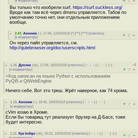
+
–
[
к модератору
]
/
Вы только что изобрели surf.
https://surf.suckless.org/
Вроде как там всё через dmenu управляется. Табов по
умолчанию точно нет, они отдельным приложением
вообще.
2.43
,
Аноним
(
-
), 17:40, 12/03/2018 [
^
] [
^^
] [
^^^
] [
ответить
]
+
–
/
[
к модератору
]
Он через пайп управляется, см.
http://qutebrowser.org/doc/userscripts.html
–2
1.16
,
Дуплик
(
ok
), 17:55, 10/03/2018 [
ответить
] [
﹢﹢﹢
] [
· · ·
]
[
↑
]
+
–
[
к модератору
]
/
>Код написан на языке Python с использованием
PyQt5 и QtWebEngine
Ничего себе. Вот это треш. Жрёт наверное, как 74 хрома.
1.19
,
Аноним
(
-
), 18:45, 10/03/2018 [
ответить
] [
﹢﹢﹢
] [
· · ·
]
+
–
/
[
к модератору
]
cVim юзаю в Хроме.
Если бы товарищ тут реализует брузер на Д-Басе, тоже
будет интересно.
1.21
,
Ilya Indigo
(
ok
), 19:22, 10/03/2018 [
ответить
] [
﹢﹢﹢
] [
· · ·
]
[
↓
]
+
–
/
[
к модератору
]