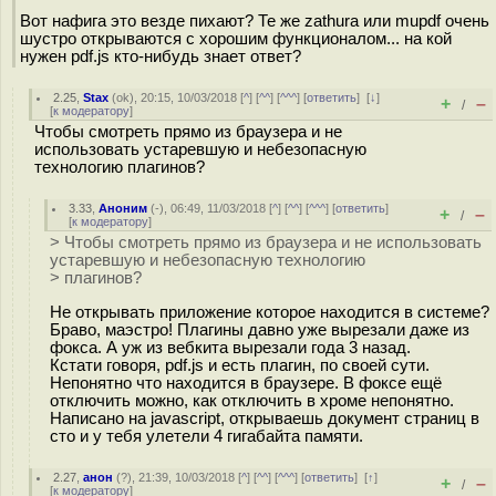
Вот нафига это везде пихают? Те же zathura или mupdf очень
шустро открываются с хорошим функционалом... на кой
нужен pdf.js кто-нибудь знает ответ?
2.25
,
Stax
(
ok
), 20:15, 10/03/2018 [
^
] [
^^
] [
^^^
] [
ответить
]
[
↓
]
+
–
/
[
к модератору
]
Чтобы смотреть прямо из браузера и не
использовать устаревшую и небезопасную
технологию плагинов?
3.33
,
Аноним
(
-
), 06:49, 11/03/2018 [
^
] [
^^
] [
^^^
] [
ответить
]
+
–
/
[
к модератору
]
> Чтобы смотреть прямо из браузера и не использовать
устаревшую и небезопасную технологию
> плагинов?
Не открывать приложение которое находится в системе?
Браво, маэстро! Плагины давно уже вырезали даже из
фокса. А уж из вебкита вырезали года 3 назад.
Кстати говоря, pdf.js и есть плагин, по своей сути.
Непонятно что находится в браузере. В фоксе ещё
отключить можно, как отключить в хроме непонятно.
Написано на javascript, открываешь документ страниц в
сто и у тебя улетели 4 гигабайта памяти.
2.27
,
анон
(
?
), 21:39, 10/03/2018 [
^
] [
^^
] [
^^^
] [
ответить
]
[
↑
]
+
–
/
[
к модератору
]