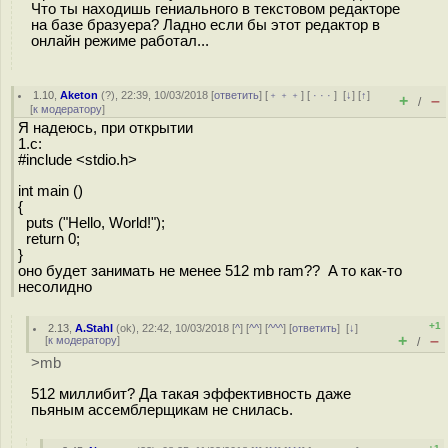
Что ты находишь гениального в текстовом редакторе
на базе бразуера? Ладно если бы этот редактор в
онлайн режиме работал...
1.10
,
Aketon
(
?
), 22:39, 10/03/2018 [
ответить
] [
﹢﹢﹢
] [
· · ·
]
[
↓
] [
↑
]
+
–
/
[
к модератору
]
Я надеюсь, при открытии
1.c:
#include <stdio.h>
int main ()
{
puts ("Hello, World!");
return 0;
}
оно будет занимать не менее 512 mb ram?? A то как-то
несолидно
+1
2.13
,
A.Stahl
(
ok
), 22:42, 10/03/2018 [
^
] [
^^
] [
^^^
] [
ответить
]
[
↓
]
+
–
[
к модератору
]
/
>mb
512 миллибит? Да такая эффективность даже
пьяным ассемблерщикам не снилась.