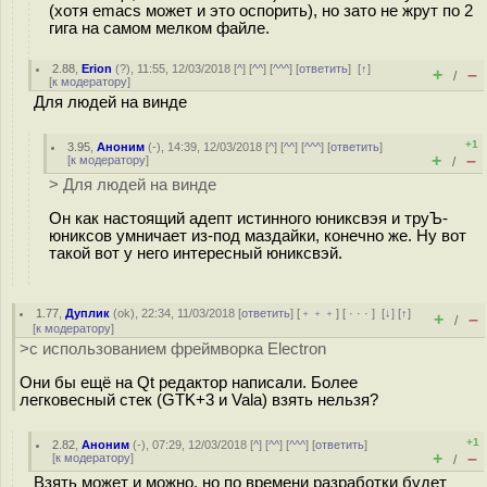
(хотя emacs может и это оспорить), но зато не жрут по 2
гига на самом мелком файле.
2.88
,
Erion
(
?
), 11:55, 12/03/2018 [
^
] [
^^
] [
^^^
] [
ответить
]
[
↑
]
+
–
/
[
к модератору
]
Для людей на винде
+1
3.95
,
Аноним
(
-
), 14:39, 12/03/2018 [
^
] [
^^
] [
^^^
] [
ответить
]
+
–
[
к модератору
]
/
> Для людей на винде
Он как настоящий адепт истинного юниксвэя и труЪ-
юниксов умничает из-под маздайки, конечно же. Ну вот
такой вот у него интересный юниксвэй.
1.77
,
Дуплик
(
ok
), 22:34, 11/03/2018 [
ответить
] [
﹢﹢﹢
] [
· · ·
]
[
↓
] [
↑
]
+
–
/
[
к модератору
]
>с использованием фреймворка Electron
Они бы ещё на Qt редактор написали. Более
легковесный стек (GTK+3 и Vala) взять нельзя?
+1
2.82
,
Аноним
(
-
), 07:29, 12/03/2018 [
^
] [
^^
] [
^^^
] [
ответить
]
+
–
[
к модератору
]
/
Взять может и можно, но по времени разработки будет