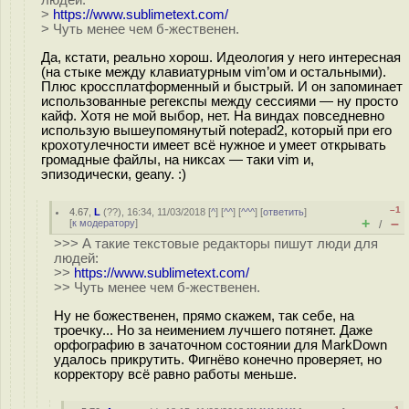
людей:
>
https://www.sublimetext.com/
> Чуть менее чем б-жественен.
Да, кстати, реально хорош. Идеология у него интересная
(на стыке между клавиатурным vim’ом и остальными).
Плюс кроссплатформенный и быстрый. И он запоминает
использованные регекспы между сессиями — ну просто
кайф. Хотя не мой выбор, нет. На виндах повседневно
использую вышеупомянутый notepad2, который при его
крохотулечности имеет всё нужное и умеет открывать
громадные файлы, на никсах — таки vim и,
эпизодически, geany. :)
–1
4.67
,
L
(
??
), 16:34, 11/03/2018 [
^
] [
^^
] [
^^^
] [
ответить
]
+
–
[
к модератору
]
/
>>> А такие текстовые редакторы пишут люди для
людей:
>>
https://www.sublimetext.com/
>> Чуть менее чем б-жественен.
Ну не божественен, прямо скажем, так себе, на
троечку... Но за неимением лучшего потянет. Даже
орфографию в зачаточном состоянии для MarkDown
удалось прикрутить. Фигнёво конечно проверяет, но
корректору всё равно работы меньше.