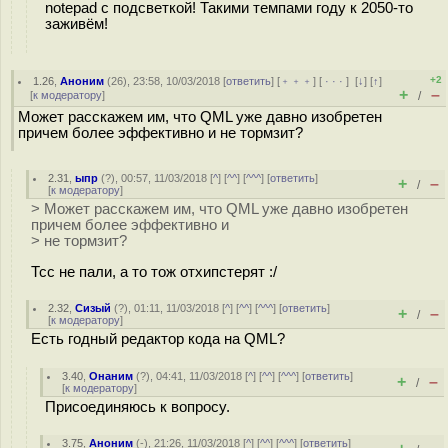
notepad с подсветкой! Такими темпами году к 2050-то
заживём!
+2
1.26
,
Аноним
(
26
), 23:58, 10/03/2018 [
ответить
] [
﹢﹢﹢
] [
· · ·
]
[
↓
] [
↑
]
+
–
[
к модератору
]
/
Может расскажем им, что QML уже давно изобретен
причем более эффективно и не тормзит?
2.31
,
ыпр
(
?
), 00:57, 11/03/2018 [
^
] [
^^
] [
^^^
] [
ответить
]
+
–
/
[
к модератору
]
> Может расскажем им, что QML уже давно изобретен
причем более эффективно и
> не тормзит?
Тсс не пали, а то тож отхипстерят :/
2.32
,
Сизый
(
?
), 01:11, 11/03/2018 [
^
] [
^^
] [
^^^
] [
ответить
]
+
–
/
[
к модератору
]
Есть годный редактор кода на QML?
3.40
,
Онаним
(
?
), 04:41, 11/03/2018 [
^
] [
^^
] [
^^^
] [
ответить
]
+
–
/
[
к модератору
]
Присоединяюсь к вопросу.
3.75
,
Аноним
(
-
), 21:26, 11/03/2018 [
^
] [
^^
] [
^^^
] [
ответить
]