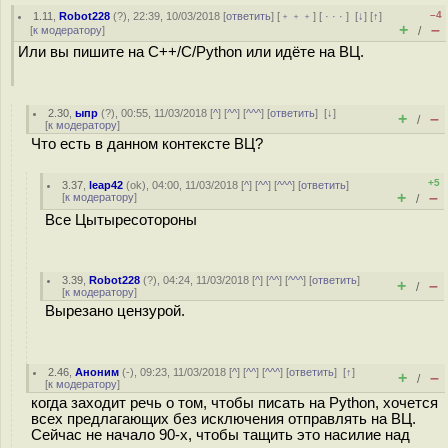
–4
1.11
,
Robot228
(
?
), 22:39, 10/03/2018 [
ответить
] [
﹢﹢﹢
] [
· · ·
]
[
↓
] [
↑
]
+
–
[
к модератору
]
/
Или вы пишите на C++/C/Python или идёте на ВЦ.
2.30
,
ыпр
(
?
), 00:55, 11/03/2018 [
^
] [
^^
] [
^^^
] [
ответить
]
[
↓
]
+
–
/
[
к модератору
]
Что есть в данном контексте ВЦ?
+5
3.37
,
leap42
(
ok
), 04:00, 11/03/2018 [
^
] [
^^
] [
^^^
] [
ответить
]
+
–
[
к модератору
]
/
Все Цытыресотороны
3.39
,
Robot228
(
?
), 04:24, 11/03/2018 [
^
] [
^^
] [
^^^
] [
ответить
]
+
–
/
[
к модератору
]
Вырезано цензурой.
2.46
,
Аноним
(
-
), 09:23, 11/03/2018 [
^
] [
^^
] [
^^^
] [
ответить
]
[
↑
]
+
–
/
[
к модератору
]
когда заходит речь о том, чтобы писать на Python, хочется
всех предлагающих без исключения отправлять на ВЦ.
Сейчас не начало 90-х, чтобы тащить это насилие над