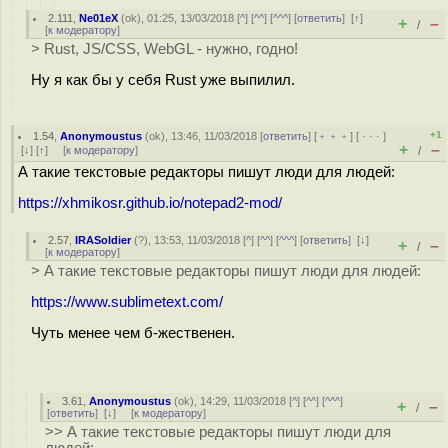
2.111
,
Ne01eX
(
ok
), 01:25, 13/03/2018 [
^
] [
^^
] [
^^^
] [
ответить
]
[
↑
]
+
–
/
[
к модератору
]
> Rust, JS/CSS, WebGL - нужно, годно!
Ну я как бы у себя Rust уже выпилил.
+1
1.54
,
Anonymoustus
(
ok
), 13:46, 11/03/2018 [
ответить
] [
﹢﹢﹢
] [
· · ·
]
+
–
[
↓
] [
↑
] [
к модератору
]
/
А такие текстовые редакторы пишут люди для людей:
https://xhmikosr.github.io/notepad2-mod/
2.57
,
IRASoldier
(
?
), 13:53, 11/03/2018 [
^
] [
^^
] [
^^^
] [
ответить
]
[
↓
]
+
–
/
[
к модератору
]
> А такие текстовые редакторы пишут люди для людей:
https://www.sublimetext.com/
Чуть менее чем б-жественен.
3.61
,
Anonymoustus
(
ok
), 14:29, 11/03/2018 [
^
] [
^^
] [
^^^
]
+
–
/
[
ответить
]
[
↓
] [
к модератору
]
>> А такие текстовые редакторы пишут люди для