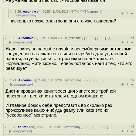
же уже написали microsoft - vscode называется
2.29
,
Аноним
(
-
), 00:53, 11/03/2018 [
^
] [
^^
] [
^^^
] [
ответить
]
+
–
/
[
к модератору
]
насколько позже электрона они его уже написали?
+2
1.19
,
Анонимс
(
?
), 23:10, 10/03/2018 [
ответить
] [
﹢﹢﹢
] [
· · ·
]
[
↑
]
+
–
[
к модератору
]
/
Ядро libxray.so на rust с unsafe и ассемблерными вставками,
запущенное на локалхосте или на vps/vds для удаленной
работы, а гуй на js/css c отрисовкой на локалхосте.
Нормально, жить можно. Теперь осталось найти тех, кто это
реализует.
+1
1.21
,
Аноним
(
-
), 23:40, 10/03/2018 [
ответить
] [
﹢﹢﹢
] [
· · ·
]
+
–
[
к модератору
]
/
Дистилированная квинтэссенция хипстеров тройной
перегонки - все хипстатулсы в одном флаконе.
И главное боюсь себе представить во сколько раз
прожорливее каких-нибудь geany или kate это их
"ускоренное" монстрило.
+2
1.22
,
th3m3
(
ok
), 23:42, 10/03/2018 [
ответить
] [
﹢﹢﹢
] [
· · ·
]
[
↓
]
+
–
[
к модератору
]
/