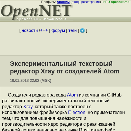
Профиль:
Аноним
(
вход
|
регистрация
)
неRU
opennet.me
[
новости
/
+++
|
форум
|
теги
|
]
Экспериментальный текстовый
редактор Xray от создателей Atom
10.03.2018 22:02 (MSK)
Создатели редактора кода
Atom
из компании GitHub
развивают новый экспериментальный текстовый
редактор
Xray
, который также построен с
использованием фреймворка
Electron
, но примечателен
тем, что для повышения надёжности и
производительности ядро редактора с реализацией
базовой логики написано на языке Rust, интерфейс