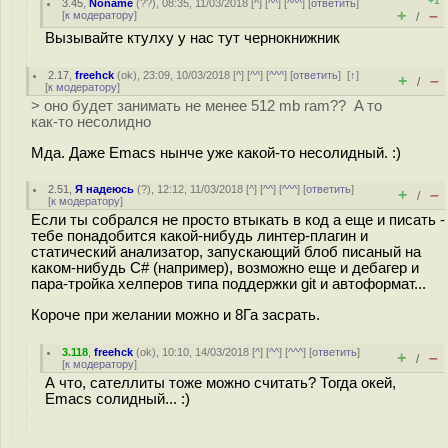
+1
3.45
,
Noname
(
??
), 08:35, 11/03/2018 [
^
] [
^^
] [
^^^
] [
ответить
]
+
–
[
к модератору
]
/
Вызывайте ктулху у нас тут чернокнижник
2.17
,
freehck
(
ok
), 23:09, 10/03/2018 [
^
] [
^^
] [
^^^
] [
ответить
]
[
↑
]
+
–
/
[
к модератору
]
> оно будет занимать не менее 512 mb ram?? A то
как-то несолидно
Мда. Даже Emacs нынче уже какой-то несолидный. :)
2.51
,
Я надеюсь
(
?
), 12:12, 11/03/2018 [
^
] [
^^
] [
^^^
] [
ответить
]
+
–
/
[
к модератору
]
Если ты собрался не просто втыкать в код а еще и писать -
тебе понадобится какой-нибудь линтер-плагин и
статический анализатор, запускающий блоб писаный на
каком-нибудь С# (например), возможно еще и дебагер и
пара-тройка хелперов типа поддержки git и автоформат...
Короче при желании можно и 8Га засрать.
3.118
,
freehck
(
ok
), 10:10, 14/03/2018 [
^
] [
^^
] [
^^^
] [
ответить
]
+
–
/
[
к модератору
]
А что, сателлиты тоже можно считать? Тогда окей,
Emacs солидный... :)