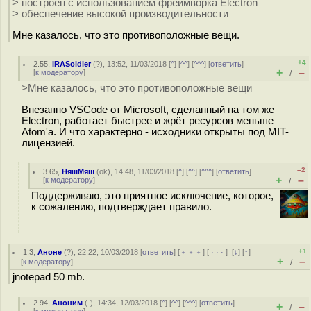
> построен с использованием фреймворка Electron
> обеспечение высокой производительности
Мне казалось, что это противоположные вещи.
+4
2.55
,
IRASoldier
(
?
), 13:52, 11/03/2018 [
^
] [
^^
] [
^^^
] [
ответить
]
+
–
[
к модератору
]
/
>Мне казалось, что это противоположные вещи
Внезапно VSCode от Microsoft, сделанный на том же
Electron, работает быстрее и жрёт ресурсов меньше
Atom'а. И что характерно - исходники открыты под MIT-
лицензией.
–2
3.65
,
НяшМяш
(
ok
), 14:48, 11/03/2018 [
^
] [
^^
] [
^^^
] [
ответить
]
+
–
[
к модератору
]
/
Поддерживаю, это приятное исключение, которое,
к сожалению, подтверждает правило.
+1
1.3
,
Аноне
(
?
), 22:22, 10/03/2018 [
ответить
] [
﹢﹢﹢
] [
· · ·
]
[
↓
] [
↑
]
+
–
[
к модератору
]
/
jnotepad 50 mb.
2.94
,
Аноним
(
-
), 14:34, 12/03/2018 [
^
] [
^^
] [
^^^
] [
ответить
]
+
–
/