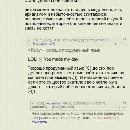
стало удобно пользоваться
питон может похвастаться лишь медленностью,
архаизмом и избыточностью синтаксиса,
несовместимостью собственных версий и кучей
поклонников, которые больше ничего не знают и
знать не хотят
+1
7.107
,
_
(
??
), 21:32, 12/03/2018 [
^
] [
^^
] [
^^^
] [
ответить
]
+
–
[
к модератору
]
/
>Ruby - хорошо продуманный язык
LOL! :-) You made my day!
"хорошо продуманный язык"(С) до сих пор
делает программы которые работают только на
машине программера :))) И вам сильно повезёт
если это существо вкатило свою нетленку в
докер ... который собственно для них и делался
:-)))
+1
8.112
,
Аноним
(
-
), 09:50, 13/03/2018 [
^
] [
^^
] [
^^^
]
+
–
[
ответить
]
[
к модератору
]
/
Чем хорош конкретно Ruby - в нём мало криворуких
программистов, типа как тут нап...
текст свёрнут,
показать