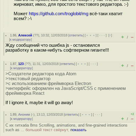
жирноват, имхо, для простого текстового редактора. :-)
Может
https://github.com/troglobit/mg
всё-таки хватит
всем? :-\
1.86
,
Алексей
(
??
), 10:32, 12/03/2018 [
ответить
] [
﹢﹢﹢
] [
· · ·
]
[
↑
]
+
–
/
[
к модератору
]
Жду сообщений что ошибка js - остановился
разработку в каком-нибуть софтверном гиганте!!!
1.87
,
123
(
??
), 11:31, 12/03/2018 [
ответить
] [
﹢﹢﹢
] [
· · ·
]
+
–
/
[
к модератору
]
>Создатели редактора кода Atom
>текстовый редактор
>с использованием фреймворка Electron
>интерфейс оформлен на JavaScript/CSS с применением
фреймворка React
If I ignore it, maybe it will go away!
+2
1.89
,
Аноним
(
-
), 13:13, 12/03/2018 [
ответить
] [
﹢﹢﹢
] [
· · ·
]
+
–
[
к модератору
]
/
С их гитхаба 8ms Scrolling, animations, and fine-grained interactions
such as ...
большой текст свёрнут,
показать