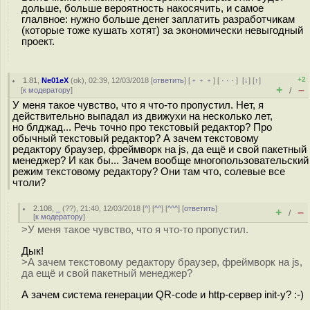
дольше, больше вероятность накосячить, и самое
глалвное: нужно больше денег заплатить разработчикам
(которые тоже кушать хотят) за экономически невыгодный
проект.
+2
1.81
,
Ne01eX
(
ok
), 02:39, 12/03/2018 [
ответить
] [
﹢﹢﹢
] [
· · ·
]
[
↓
] [
↑
]
+
–
[
к модератору
]
/
У меня такое чувство, что я что-то пропустил. Нет, я
действительно выпадал из движухи на несколько лет,
но блджад... Речь точно про текстовый редактор? Про
обычный текстовый редактор? А зачем текстовому
редактору браузер, фреймворк на js, да ещё и свой пакетный
менеджер? И как бы... Зачем вообще многопользовательский
режим текстовому редактору? Они там что, солевые все
чтоли?
2.108
,
_
(
??
), 21:40, 12/03/2018 [
^
] [
^^
] [
^^^
] [
ответить
]
+
–
/
[
к модератору
]
>У меня такое чувство, что я что-то пропустил.
Дык!
>А зачем текстовому редактору браузер, фреймворк на js,
да ещё и свой пакетный менеджер?
А зачем система генерации QR-code и http-сервер init-у? :-)