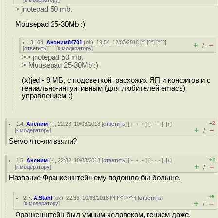
[
к модератору
]
> jnotepad 50 mb.
Mousepad 25-30Mb :)
3.104
,
Аноним84701
(
ok
), 19:54, 12/03/2018 [
^
] [
^^
] [
^^^
]
+
–
/
[
ответить
]
[
к модератору
]
>> jnotepad 50 mb.
> Mousepad 25-30Mb :)
(x)jed - 9 МБ, с подсветкой расхожих ЯП и конфигов и с
гениально-интуитивным (для любителей emacs)
управлением :)
–2
1.4
,
Аноним
(
-
), 22:23, 10/03/2018 [
ответить
] [
﹢﹢﹢
] [
· · ·
]
[
↑
]
+
–
[
к модератору
]
/
Servo что-ли взяли?
+2
1.5
,
Аноним
(
-
), 22:32, 10/03/2018 [
ответить
] [
﹢﹢﹢
] [
· · ·
]
[
↓
]
+
–
[
к модератору
]
/
Название Франкенштейн ему подошло бы больше.
+6
2.7
,
A.Stahl
(
ok
), 22:36, 10/03/2018 [
^
] [
^^
] [
^^^
] [
ответить
]
+
–
[
к модератору
]
/
Франкенштейн был умным человеком, гением даже.