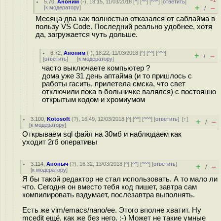
–1
5.70
,
Аноним
(
-
), 18:15, 11/03/2018 [
^
] [
^^
] [
^^^
] [
ответить
]
+
–
[
к модератору
]
/
Месяца два как полностью отказался от саблайма в
пользу VS Code. Последний реально удобнее, хотя
да, загружается чуть дольше.
6.72
,
Аноним
(
-
), 18:22, 11/03/2018 [
^
] [
^^
] [
^^^
]
+
–
/
[
ответить
]
[
к модератору
]
часто выключаете компьютер ?
дома уже 31 день аптайма (и то пришлось с
работы гасить, прилетела смска, что свет
отключили пока в больничке валялся) с постоянно
открытым кодом и хромиумом
3.100
,
Kotosoft
(
?
), 16:49, 12/03/2018 [
^
] [
^^
] [
^^^
] [
ответить
]
[
↑
]
+
–
/
[
к модератору
]
Открываем sql файл на 30мб и наблюдаем как
уходит 2гб оперативы
3.114
,
Аноныч
(
?
), 16:32, 13/03/2018 [
^
] [
^^
] [
^^^
] [
ответить
]
+
–
/
[
к модератору
]
Я бы такой редактор не стал использовать. А то мало ли
что. Сегодня он вместо тебя код пишет, завтра сам
компилировать вздумает, послезавтра выполнять.
Есть же vim/emacs/nano/ee. Этого вполне хватит. Ну
mcedit ещё, как же без него. :-) Может не такие умные