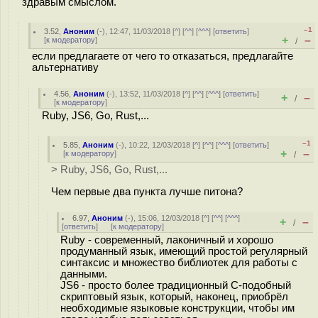
здравым смыслом.
–1
3.52
,
Аноним
(
-
), 12:47, 11/03/2018 [
^
] [
^^
] [
^^^
] [
ответить
]
+
–
[
к модератору
]
/
если предлагаете от чего то отказаться, предлагайте
альтернативу
4.56
,
Аноним
(
-
), 13:52, 11/03/2018 [
^
] [
^^
] [
^^^
] [
ответить
]
+
–
/
[
к модератору
]
Ruby, JS6, Go, Rust,...
–1
5.85
,
Аноним
(
-
), 10:22, 12/03/2018 [
^
] [
^^
] [
^^^
] [
ответить
]
+
–
[
к модератору
]
/
> Ruby, JS6, Go, Rust,...
Чем первые два пункта лучше питона?
6.97
,
Аноним
(
-
), 15:06, 12/03/2018 [
^
] [
^^
] [
^^^
]
+
–
/
[
ответить
]
[
к модератору
]
Ruby - современный, лаконичный и хорошо
продуманный язык, имеющий простой регулярный
синтаксис и множество библиотек для работы с
данными.
JS6 - просто более традиционный С-подобный
скриптовый язык, который, наконец, приобрёл
необходимые языковые конструкции, чтобы им