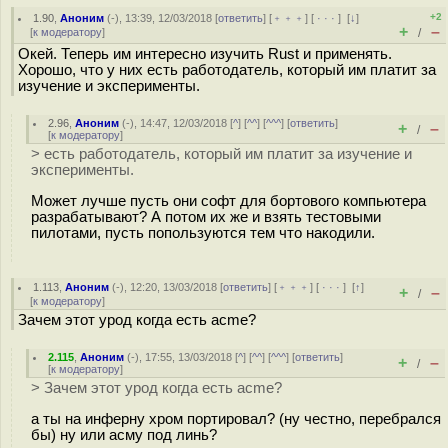
+2
1.90
,
Аноним
(
-
), 13:39, 12/03/2018 [
ответить
] [
﹢﹢﹢
] [
· · ·
]
[
↓
]
+
–
[
к модератору
]
/
Окей. Теперь им интересно изучить Rust и применять.
Хорошо, что у них есть работодатель, который им платит за
изучение и эксперименты.
2.96
,
Аноним
(
-
), 14:47, 12/03/2018 [
^
] [
^^
] [
^^^
] [
ответить
]
+
–
/
[
к модератору
]
> есть работодатель, который им платит за изучение и
эксперименты.
Может лучше пусть они софт для бортового компьютера
разрабатывают? А потом их же и взять тестовыми
пилотами, пусть попользуются тем что накодили.
1.113
,
Аноним
(
-
), 12:20, 13/03/2018 [
ответить
] [
﹢﹢﹢
] [
· · ·
]
[
↑
]
+
–
/
[
к модератору
]
Зачем этот урод когда есть acme?
2.115
,
Аноним
(
-
), 17:55, 13/03/2018 [
^
] [
^^
] [
^^^
] [
ответить
]
+
–
/
[
к модератору
]
> Зачем этот урод когда есть acme?
а ты на инферну хром портировал? (ну честно, перебрался
бы) ну или асму под линь?