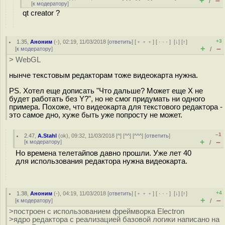
+
–
/
[
к модератору
]
qt creator ?
+3
1.35
,
Аноним
(
-
), 02:19, 11/03/2018 [
ответить
] [
﹢﹢﹢
] [
· · ·
]
[
↓
] [
↑
]
+
–
[
к модератору
]
/
> WebGL
нынче текстовым редакторам тоже видеокарта нужна.
PS. Хотел еще дописать "Что дальше? Может еще X не
будет работать без Y?", но не смог придумать ни одного
примера. Похоже, что видеокарта для текстового редактора -
это самое дно, хуже быть уже попросту не может.
–1
2.47
,
A.Stahl
(
ok
), 09:32, 11/03/2018 [
^
] [
^^
] [
^^^
] [
ответить
]
+
–
[
к модератору
]
/
Но времена телетайпов давно прошли. Уже лет 40
для использования редактора нужна видеокарта.
+4
1.38
,
Аноним
(
-
), 04:19, 11/03/2018 [
ответить
] [
﹢﹢﹢
] [
· · ·
]
[
↓
] [
↑
]
+
–
[
к модератору
]
/
>построен с использованием фреймворка Electron
>ядро редактора с реализацией базовой логики написано на