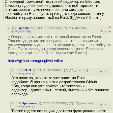
Очередной тормозной текстовый редактор на Electron.
Только тут до них наконец дошло, что всё тормозит и
оптимизировать уже нечего, решили сделать
прослойку на Rust. Пусть приходят, когда совсем выкинут
Electron и сразу запилят всё на Rust. Ждём ещё 5 лет :)
–1
2.59
,
Anonim
(
??
), 14:17, 11/03/2018 [
^
] [
^^
] [
^^^
] [
ответить
]
+
–
[
к модератору
]
/
> Очередной тормозной текстовый редактор на Electron.
Только тут до них наконец дошло, что всё тормозит и
оптимизировать уже нечего, решили сделать прослойку на
Rust. Пусть приходят, когда совсем выкинут Electron и
сразу запилят всё на Rust. Ждём ещё 5 лет :)
https://github.com/google/xi-editor
3.62
,
th3m3
(
ok
), 14:33, 11/03/2018 [
^
] [
^^
] [
^^^
] [
ответить
]
+
–
/
[
к модератору
]
Это понятно, что кто-то уже пилит на Rust
подобное. Я про конкретно разработчиков Github.
Жду, когда они уже поймут, что текстовый
редактор - должен быть лёгкий, быстрый и без лишнего
оверхеда.
3.80
,
Крестьяне
(
?
), 02:26, 12/03/2018 [
^
] [
^^
] [
^^^
] [
ответить
]
+
–
/
[
к модератору
]
Третий год его пилят, уже достигли функциональности