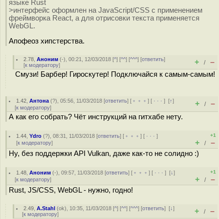
языке Rust
>интерфейс оформлен на JavaScript/CSS с применением
фреймворка React, а для отрисовки текста применяется
WebGL.
Апофеоз хипстерства.
2.78
,
Аноним
(
-
), 00:21, 12/03/2018 [
^
] [
^^
] [
^^^
] [
ответить
]
+
–
/
[
к модератору
]
Смузи! Барбер! Гироскутер! Подключайся к самым-самым!
1.42
,
Антона
(
?
), 05:56, 11/03/2018 [
ответить
] [
﹢﹢﹢
] [
· · ·
]
[
↑
]
+
–
/
[
к модератору
]
А как его собрать? Чёт инструкций на гитхабе нету.
+1
1.44
,
Ydro
(
?
), 08:31, 11/03/2018 [
ответить
] [
﹢﹢﹢
] [
· · ·
]
+
–
[
к модератору
]
/
Ну, без поддержки API Vulkan, даже как-то не солидно :)
+1
1.48
,
Аноним
(
-
), 09:57, 11/03/2018 [
ответить
] [
﹢﹢﹢
] [
· · ·
]
[
↓
]
+
–
[
к модератору
]
/
Rust, JS/CSS, WebGL - нужно, годно!
2.49
,
A.Stahl
(
ok
), 10:35, 11/03/2018 [
^
] [
^^
] [
^^^
] [
ответить
]
[
↓
]
+
–
/
[
к модератору
]