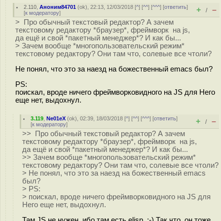
2.110
,
Аноним84701
(
ok
), 22:13, 12/03/2018 [
^
] [
^^
] [
^^^
] [
ответить
]
+
–
/
[
к модератору
]
> Про обычный текстовый редактор? А зачем
текстовому редактору *браузер*, фреймворк на js,
да ещё и свой *пакетный менеджер*? И как бы...
> Зачем вообще *многопользовательский режим*
текстовому редактору? Они там что, солевые все чтоли?
Не понял, что это за наезд на божественный emacs был?
PS:
поискал, вроде ничего фреймворковидного на JS для Него
еще нет, выдохнул.
3.119
,
Ne01eX
(
ok
), 02:39, 18/03/2018 [
^
] [
^^
] [
^^^
] [
ответить
]
+
–
/
[
к модератору
]
>> Про обычный текстовый редактор? А зачем
текстовому редактору *браузер*, фреймворк на js,
да ещё и свой *пакетный менеджер*? И как бы...
>> Зачем вообще *многопользовательский режим*
текстовому редактору? Они там что, солевые все чтоли?
> Не понял, что это за наезд на божественный emacs
был?
> PS:
> поискал, вроде ничего фреймворковидного на JS для
Него еще нет, выдохнул.
Там JS не нужен, ибо там есть elisp. :-) Так что, он тоже