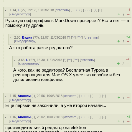
–4
1.14
,
L
(
??
), 22:53, 10/03/2018 [
ответить
] [
﹢﹢﹢
] [
· · ·
]
[
↓
] [
↑
]
+
–
[
к модератору
]
/
Русскую орфографию в MarkDown проверяет? Если нет — в
помойку эту дрянь.
+2
2.50
,
Вадик
(
??
), 12:07, 11/03/2018 [
^
] [
^^
] [
^^^
] [
ответить
]
+
–
[
к модератору
]
/
А это работа разве редактора?
–2
3.66
,
L
(
??
), 16:30, 11/03/2018 [
^
] [
^^
] [
^^^
] [
ответить
]
+
–
[
к модератору
]
/
А кого, как не редактора? Бесплатная Typora в
реинкарнации для Mac OS X умеет из коробки и без
допиливания надфилем.
1.15
,
Аноним
(
-
), 22:56, 10/03/2018 [
ответить
] [
﹢﹢﹢
] [
· · ·
]
[
↑
]
+
–
/
[
к модератору
]
Ещё первый не закончили, а уже второй начали...
+1
1.16
,
Аноним
(
-
), 23:02, 10/03/2018 [
ответить
] [
﹢﹢﹢
] [
· · ·
]
[
↓
]
+
–
[
к модератору
]
/
производительный редактор на elektron