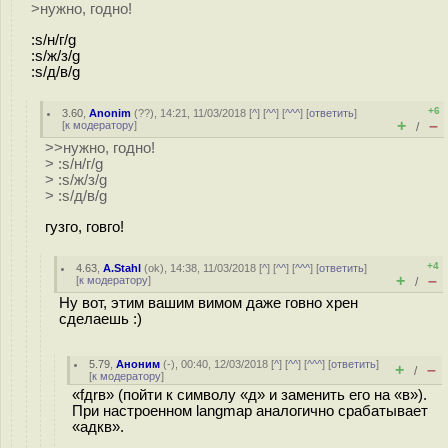
>нужно, годно!
:s/н/г/g
:s/ж/з/g
:s/д/в/g
+6
3.60
,
Anonim
(
??
), 14:21, 11/03/2018 [
^
] [
^^
] [
^^^
] [
ответить
]
+
–
[
к модератору
]
/
>>нужно, годно!
> :s/н/г/g
> :s/ж/з/g
> :s/д/в/g
гузго, говго!
+4
4.63
,
A.Stahl
(
ok
), 14:38, 11/03/2018 [
^
] [
^^
] [
^^^
] [
ответить
]
+
–
[
к модератору
]
/
Ну вот, этим вашим вимом даже гoвно хрен
сделаешь :)
5.79
,
Аноним
(
-
), 00:40, 12/03/2018 [
^
] [
^^
] [
^^^
] [
ответить
]
+
–
/
[
к модератору
]
«fдrв» (пойти к символу «д» и заменить его на «в»).
При настроенном langmap аналогично срабатывает
«адкв».