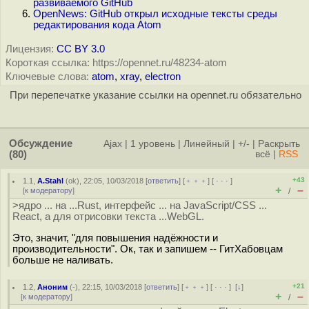
развиваемого GitHub
OpenNews: GitHub открыл исходные тексты среды
редактирования кода Atom
Лицензия:
CC BY 3.0
Короткая ссылка: https://opennet.ru/48234-atom
Ключевые слова:
atom
,
xray
,
electron
При перепечатке указание ссылки на opennet.ru обязательно
Обсуждение
Ajax
|
1 уровень
|
Линейный
|
+/-
|
Раскрыть
(80)
всё
|
RSS
+43
1.1
,
A.Stahl
(
ok
), 22:05, 10/03/2018 [
ответить
] [
﹢﹢﹢
] [
· · ·
]
+
–
[
к модератору
]
/
>ядро ... на ...Rust, интерфейс ... на JavaScript/CSS ...
React, а для отрисовки текста ...WebGL.
Это, значит, "для повышения надёжности и
производительности". Ок, так и запишем -- ГитХабовцам
больше не наливать.
+21
1.2
,
Аноним
(
-
), 22:15, 10/03/2018 [
ответить
] [
﹢﹢﹢
] [
· · ·
]
[
↓
]
+
–
[
к модератору
]
/