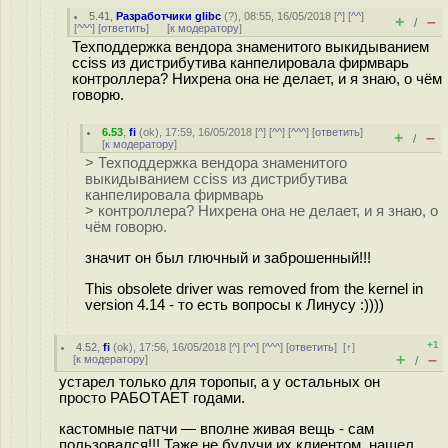
5.41
,
Разработчики glibc
(
?
), 08:55, 16/05/2018 [
^
] [
^^
]
+
–
/
[
^^^
] [
ответить
]
[
к модератору
]
Техподдержка вендора знаменитого выкидыванием
cciss из дистрибутива канпелировала фирмварь
контроллера? Нихрена она не делает, и я знаю, о чём
говорю.
6.53
,
fi
(
ok
), 17:59, 16/05/2018 [
^
] [
^^
] [
^^^
] [
ответить
]
+
–
/
[
к модератору
]
> Техподдержка вендора знаменитого
выкидыванием cciss из дистрибутива
канпелировала фирмварь
> контроллера? Нихрена она не делает, и я знаю, о
чём говорю.
значит он был глючный и заброшенный!!!
This obsolete driver was removed from the kernel in
version 4.14 - то есть вопросы к Линусу :))))
+1
4.52
,
fi
(
ok
), 17:56, 16/05/2018 [
^
] [
^^
] [
^^^
] [
ответить
]
[
↑
]
+
–
[
к модератору
]
/
устарел только для торопыг, а у остальных он
просто РАБОТАЕТ годами.
кастомные патчи — вполне живая вещь - сам
пользовался!!! Таже не будучи их клиентом, нашел