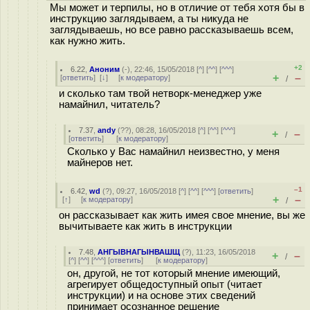
Мы может и терпилы, но в отличие от тебя хотя бы в
инструкцию заглядываем, а ты никуда не
заглядываешь, но все равно рассказываешь всем,
как нужно жить.
+2
6.22
,
Аноним
(
-
), 22:46, 15/05/2018 [
^
] [
^^
] [
^^^
]
+
–
[
ответить
]
[
↓
] [
к модератору
]
/
и сколько там твой нетворк-менеджер уже
намайнил, читатель?
7.37
,
andy
(
??
), 08:28, 16/05/2018 [
^
] [
^^
] [
^^^
]
+
–
/
[
ответить
]
[
к модератору
]
Сколько у Вас намайнил неизвестно, у меня
майнеров нет.
–1
6.42
,
wd
(
?
), 09:27, 16/05/2018 [
^
] [
^^
] [
^^^
] [
ответить
]
+
–
[
↑
] [
к модератору
]
/
он рассказывает как жить имея свое мнение, вы же
вычитываете как жить в инструкции
7.48
,
АНГЫВНАГЫНВАШЩ
(
?
), 11:23, 16/05/2018
+
–
/
[
^
] [
^^
] [
^^^
] [
ответить
]
[
к модератору
]
он, другой, не тот который мнение имеющий,
агрегирует общедоступный опыт (читает
инструкции) и на основе этих сведений
принимает осознанное решение