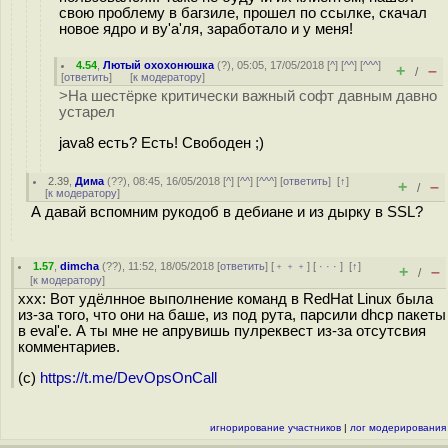
свою проблему в багзиле, прошел по ссылке, скачал
новое ядро и ву'а'ля, заработало и у меня!
4.54
,
Лютый охохонюшка
(
?
), 05:05, 17/05/2018 [
^
] [
^^
] [
^^^
]
+
–
/
[
ответить
]
[
к модератору
]
>На шестёрке критически важный софт давным давно
устарел
java8 есть? Есть! Свободен ;)
2.39
,
Дима
(
??
), 08:45, 16/05/2018 [
^
] [
^^
] [
^^^
] [
ответить
]
[
↑
]
+
–
/
[
к модератору
]
А давай вспомним рукодоб в дебиане и из дырку в SSL?
1.57
,
dimcha
(
??
), 11:52, 18/05/2018 [
ответить
] [
﹢﹢﹢
] [
· · ·
]
[
↑
]
+
–
/
[
к модератору
]
xxx: Вот удёлнное выполнение команд в RedHat Linux была
из-за того, что они на баше, из под рута, парсили dhcp пакеты
в eval'e. А ты мне не апрувишь пулреквест из-за отсутсвия
комментариев.
(c)
https://t.me/DevOpsOnCall
игнорирование участников
|
лог модерирования