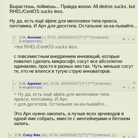
Вырастешь, поймешь... Правда жизни: All distros sucks, but
RHEL/CentOS sucks less.
Ну да, есть ещё alpine для мелочевки типа прокси,
почтовика. И Арч для десктопа. Остальное за-ка-пывайте...
3.34
,
Аноним
(
-
), 07:01, 16/05/2018 [
^
] [
^^
] [
^^^
] [
ответить
]
+
–
/
[
к модератору
]
>but RHEL/CentOS sucks less.
с повсеместным внедрением инноваций, которые
повелел сделать микрософт, сосут все абсолютно
одинаково, просто в разных местах. Чуть меньше сосут
те, кто не влился в тугую струю инноваторов.
–1
3.46
,
Адекват
(
ok
), 10:28, 16/05/2018 [
^
] [
^^
] [
^^^
] [
ответить
]
+
–
[
к модератору
]
/
> Ну да, есть ещё alpine для мелочевки типа
прокси, почтовика. И Арч
> для десктопа. Остальное за-ка-пывайте...
Это Арч нужно зaкопать, а лучше всех арчеводов в
одной яме собрать, вместе с ментейнерами и бетоном
залить.
2.35
,
Crazy Alex
(
ok
), 07:34, 16/05/2018 [
^
] [
^^
] [
^^^
] [
ответить
]
[
↓
]
+
–
/