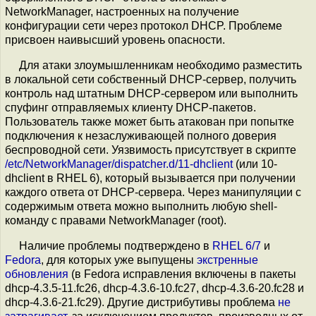
NetworkManager, настроенных на получение
конфигурации сети через протокол DHCP. Проблеме
присвоен наивысший уровень опасности.
Для атаки злоумышленникам необходимо разместить
в локальной сети собственный DHCP-сервер, получить
контроль над штатным DHCP-сервером или выполнить
спуфинг отправляемых клиенту DHCP-пакетов.
Пользователь также может быть атакован при попытке
подключения к незаслуживающей полного доверия
беспроводной сети. Уязвимость присутствует в скрипте
/etc/NetworkManager/dispatcher.d/11-dhclient
(или 10-
dhclient в RHEL 6), который вызывается при получении
каждого ответа от DHCP-сервера. Через манипуляции с
содержимым ответа можно выполнить любую shell-
команду с правами NetworkManager (root).
Наличие проблемы подтверждено в
RHEL 6/7
и
Fedora
, для которых уже выпущены
экстренные
обновления
(в Fedora исправления включены в пакеты
dhcp-4.3.5-11.fc26, dhcp-4.3.6-10.fc27, dhcp-4.3.6-20.fc28 и
dhcp-4.3.6-21.fc29). Другие дистрибутивы проблема
не