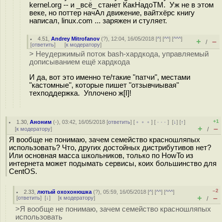
kernel.org -- и _всё_ станет КакНадоТМ. Уж не в этом
веке, но поттер начАл движение, вайтхёрс книгу
написал, linux.com ... заряжен и стуляет.
4.51
,
Andrey Mitrofanov
(
?
), 12:04, 16/05/2018 [
^
] [
^^
] [
^^^
]
+
–
/
[
ответить
]
[
к модератору
]
> Неудержимый поток bash-хардкода, управляемый
дописыванием ещё хардкода
И да, вот это именно те/такие "патчи", местами
"кастомные", которые пишет "отзывчиывая"
техподдержка. Уплочено ж[I]!
+1
1.30
,
Аноним
(
-
), 03:42, 16/05/2018 [
ответить
] [
﹢﹢﹢
] [
· · ·
]
[
↓
] [
↑
]
+
–
[
к модератору
]
/
Я вообще не понимаю, зачем семейство красношляпых
использовать? Что, других достойных дистрибутивов нет?
Или основная масса школьников, только по HowTo из
интернета может подымать сервисы, коих большинство для
CentOS.
–2
2.33
,
лютый охохонюшка
(
?
), 05:59, 16/05/2018 [
^
] [
^^
] [
^^^
]
+
–
[
ответить
]
[
↓
] [
к модератору
]
/
>Я вообще не понимаю, зачем семейство красношляпых
использовать