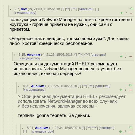
+1
2.7
,
пох
(
?
), 21:03, 15/05/2018 [
^
] [
^^
] [
^^^
] [
ответить
]
[
↓
]
+
–
[
к модератору
]
/
пользующимся NetworkManager на чем-то кроме гостевого
ноутбука - горячие приветы не нужны, они сами с
приветом.
Очередное "как в виндовс, только всем хуже". Для каких-
либо "хостов" феерически бесполезное.
3.15
,
Аноним
(
-
), 21:26, 15/05/2018 [
^
] [
^^
] [
^^^
] [
ответить
]
+
–
/
[
к модератору
]
Официальная документаций RHEL7 рекомендует
использовать NetworkManager во всех случаях без
исключения, включая серверы.+
+5
4.20
,
Аноним
(
-
), 22:25, 15/05/2018 [
^
] [
^^
] [
^^^
] [
ответить
]
+
–
[
к модератору
]
/
> Официальная документаций RHEL7 рекомендует
использовать NetworkManager во всех случаях
> без исключения, включая серверы.+
терпилы gonna терпеть. За деньги.
+1
5.21
,
Аноним
(
-
), 22:34, 15/05/2018 [
^
] [
^^
] [
^^^
] [
ответить
]
+
–
[
↓
] [
к модератору
]
/