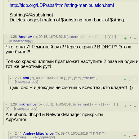
http://tldp.org/LDP/abs/html/string-manipulation.html
${string%%substring}
Deletes longest match of $substring from back of $string.
1.26
,
Аноним
(
-
), 00:15, 16/05/2018 [
ответить
] [
﹢﹢﹢
] [
· · ·
]
[
↓
] [
↑
]
+
–
/
[
к модератору
]
Что, опять? Ремотный рут? Через скрипт? В DHCP? Это ж
уже было?!
Только красношляпый брат может наступить 2 раза на один и
тот же ремотный рут!
2.27
,
0x0
(
?
), 00:28, 16/05/2018 [
^
] [
^^
] [
^^^
] [
ответить
]
+
–
/
[
к модератору
]
Дык, оно ж и дождём не смочишь всех тех, кто кладёт! :))
1.29
,
mikhailnov
(
ok
), 03:11, 16/05/2018 [
ответить
] [
﹢﹢﹢
] [
· · ·
]
[
↓
]
+
–
/
[
↑
] [
к модератору
]
А в ubuntu dhcpd и NetworkManager прикрыты
AppArmor
2.44
,
Andrey Mitrofanov
(
?
), 09:47, 16/05/2018 [
^
] [
^^
] [
^^^
]
+
–
/
[
ответить
]
[
к модератору
]