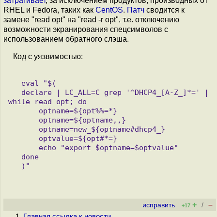
затрагивает
, за исключением продуктов, производных от
RHEL и Fedora, таких как
CentOS
.
Патч
сводится к
замене "read opt" на "read -r opt", т.е. отключению
возможности экранирования спецсимволов с
использованием обратного слэша.
Код с уязвимостью:
   eval "$(

   declare | LC_ALL=C grep '^DHCP4_[A-Z_]*=' | 
while read opt; do

       optname=${opt%%=*}

       optname=${optname,,}

       optname=new_${optname#dhcp4_}

       optvalue=${opt#*=}

       echo "export $optname=$optvalue"

   done

+
–
исправить
/
+17
Главная ссылка к новости