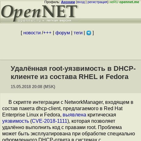
Профиль:
Аноним
(
вход
|
регистрация
)
неRU
opennet.me
[
новости
/
+++
|
форум
|
теги
|
]
Удалённая root-уязвимость в DHCP-
клиенте из состава RHEL и Fedora
15.05.2018 20:08 (MSK)
В скрипте интеграции с NetworkManager, входящем в
состав пакета dhcp-client, предлагаемого в Red Hat
Enterprise Linux и Fedora,
выявлена
критическая
уязвимость
(
CVE-2018-1111
), которая позволяет
удалённо выполнить код с правами root. Проблема
может быть эксплуатирована при обработке специально
оформленного DHCP-ответа в системах c