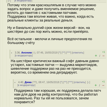
[
↑
] [
к модератору
]
Потому что этим красношляпым в случае чего можно
задать вопрос и даже получить вменяемое решение,
вплоть до пакетов с кастомными патчами.
Поддержка там вполне живая, что важно, когда есть
реальные клиенты за реальные деньги.
Ну и банально долгий срок жизни версий - вон, на
шестёрке до сих пор жить можно, если припёрло.
Всё остальное - мелочи и личные предпочтения по
большому счёту
+1
3.36
,
Аноним
(
-
), 07:46, 16/05/2018 [
^
] [
^^
] [
^^^
] [
ответить
]
+
–
[
к модератору
]
/
На шестёрке критически важный софт давным давно
устарел, кастомные патчи — выдумка маркетоидов,
шевеление поддержки раз на раз не приходится,
вероятно, со временем она деградирует.
+1
4.40
,
Дима
(
??
), 08:47, 16/05/2018 [
^
] [
^^
] [
^^^
] [
ответить
]
[
↓
]
+
–
[
к модератору
]
/
Поддержка там хорошая, их поддержка делала патч
нам для дров на рейд контроллер, что бы работал
нормально. Раз ты ей не пользовался, зачем
понравится?