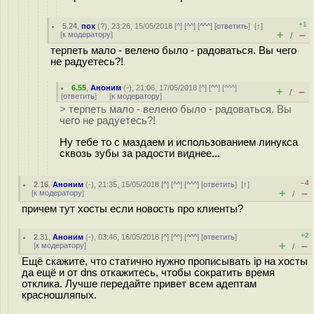
+1
5.24
,
пох
(
?
), 23:26, 15/05/2018 [
^
] [
^^
] [
^^^
] [
ответить
]
[
↑
]
+
–
[
к модератору
]
/
терпеть мало - велено было - радоваться. Вы чего
не радуетесь?!
6.55
,
Аноним
(
-
), 21:06, 17/05/2018 [
^
] [
^^
] [
^^^
]
+
–
/
[
ответить
]
[
к модератору
]
> терпеть мало - велено было - радоваться. Вы
чего не радуетесь?!
Ну тебе то с маздаем и использованием линукса
сквозь зубы за радости виднее...
–4
2.16
,
Аноним
(
-
), 21:35, 15/05/2018 [
^
] [
^^
] [
^^^
] [
ответить
]
[
↑
]
+
–
[
к модератору
]
/
причем тут хосты если новость про клиенты?
+2
2.31
,
Аноним
(
-
), 03:46, 16/05/2018 [
^
] [
^^
] [
^^^
] [
ответить
]
+
–
[
к модератору
]
/
Ещё скажите, что статично нужно прописывать ip на хосты
да ещё и от dns откажитесь, чтобы сократить время
отклика. Лучше передайте привет всем адептам
красношляпых.