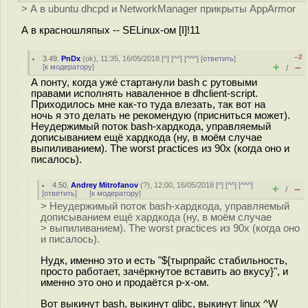
> А в ubuntu dhcpd и NetworkManager прикрыты AppArmor
А в красношляпых -- SELinux-ом [I]!11
–2
3.49
,
PnDx
(
ok
), 11:35, 16/05/2018 [
^
] [
^^
] [
^^^
] [
ответить
]
+
–
[
к модератору
]
/
А понту, когда уже́ стартанули bash с рутовыми
правами исполнять наваленное в dhclient-script.
Приходилось мне как-то туда влезать, так вот на
ночь я это делать не рекомендую (присниться может).
Неудержимый поток bash-хардкода, управляемый
дописыванием ещё хардкода (ну, в моём случае
выпиливанием). The worst practices из 90х (когда оно и
писалось).
4.50
,
Andrey Mitrofanov
(
?
), 12:00, 16/05/2018 [
^
] [
^^
] [
^^^
]
+
–
/
[
ответить
]
[
к модератору
]
> Неудержимый поток bash-хардкода, управляемый
дописыванием ещё хардкода (ну, в моём случае
> выпиливанием). The worst practices из 90х (когда оно
и писалось).
Нудк, именно это и есть "${тырпрайс стабильность,
просто работает, зачёркнутое вставить ао вкусу}", и
именно это оно и продаётся р-х-ом.
Вот выкинут bash, выкинут glibc, выкинут linux ^W