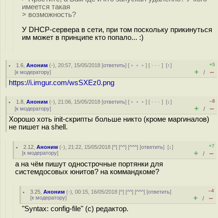
имеется такая
> возможность?
У DHCP-сервера в сети, при том поскольку прикинуться
им может в принципе кто попало... :)
+5
1.6
,
Аноним
(
-
), 20:57, 15/05/2018 [
ответить
] [
﹢﹢﹢
] [
· · ·
]
[
↑
]
+
–
[
к модератору
]
/
https://i.imgur.com/wsSXEz0.png
–8
1.8
,
Аноним
(
-
), 21:06, 15/05/2018 [
ответить
] [
﹢﹢﹢
] [
· · ·
]
[
↓
]
+
–
[
к модератору
]
/
Хорошо хоть init-скрипты больше никто (кроме маргиналов)
не пишет на shell.
+7
2.12
,
Аноним
(
-
), 21:22, 15/05/2018 [
^
] [
^^
] [
^^^
] [
ответить
]
[
↓
]
+
–
[
к модератору
]
/
а на чём пишут однострочные портянки для
системдосовых юнитов? на коммандкоме?
–4
3.25
,
Аноним
(
-
), 00:15, 16/05/2018 [
^
] [
^^
] [
^^^
] [
ответить
]
+
–
[
к модератору
]
/
"Syntax: config-file" (c) редактор.