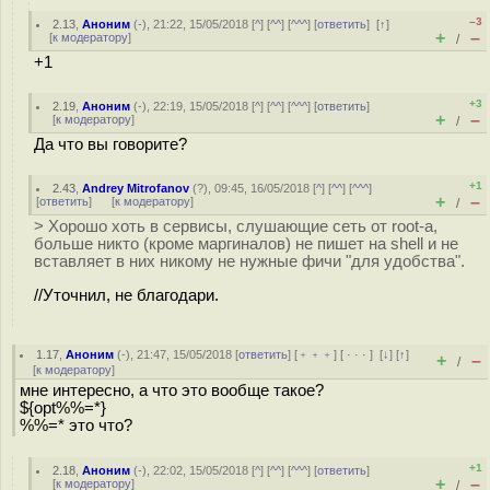
–3
2.13
,
Аноним
(
-
), 21:22, 15/05/2018 [
^
] [
^^
] [
^^^
] [
ответить
]
[
↑
]
+
–
[
к модератору
]
/
+1
+3
2.19
,
Аноним
(
-
), 22:19, 15/05/2018 [
^
] [
^^
] [
^^^
] [
ответить
]
+
–
[
к модератору
]
/
Да что вы говорите?
+1
2.43
,
Andrey Mitrofanov
(
?
), 09:45, 16/05/2018 [
^
] [
^^
] [
^^^
]
+
–
[
ответить
]
[
к модератору
]
/
> Хорошо хоть в сервисы, слушающие сеть от root-а,
больше никто (кроме маргиналов) не пишет на shell и не
вставляет в них никому не нужные фичи "для удобства".
//Уточнил, не благодари.
1.17
,
Аноним
(
-
), 21:47, 15/05/2018 [
ответить
] [
﹢﹢﹢
] [
· · ·
]
[
↓
] [
↑
]
+
–
/
[
к модератору
]
мне интересно, а что это вообще такое?
${opt%%=*}
%%=* это что?
+1
2.18
,
Аноним
(
-
), 22:02, 15/05/2018 [
^
] [
^^
] [
^^^
] [
ответить
]
+
–
[
к модератору
]
/