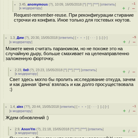
–1
3.45
,
anomymous
(
?
), 10:09, 16/05/2018 [
^
] [
^^
] [
^^^
] [
ответить
]
+
–
[
к модератору
]
/
Request-remember-reuse. При реконфигурации стирание
строчки из конфига. Иное только для гостевых ноутов.
–5
1.3
,
Дим
(
?
), 20:30, 15/05/2018 [
ответить
] [
﹢﹢﹢
] [
· · ·
]
[
↓
] [
↑
]
+
–
[
к модератору
]
/
Можете меня считать параноиком, но не похоже это на
случайную дыру, больше смахивает на целенаправленно
заложенную форточку.
2.23
,
0x0
(
?
), 23:23, 15/05/2018 [
^
] [
^^
] [
^^^
] [
ответить
]
+
–
/
[
к модератору
]
Свет здесь могло бы пролить исследование откуда, зачем
и как данная 'фича' взялась и как долго просуществовала
:)
–1
1.4
,
alex
(
??
), 20:44, 15/05/2018 [
ответить
] [
﹢﹢﹢
] [
· · ·
]
[
↓
] [
↑
]
+
–
[
к модератору
]
/
Ждем обновлений :)
2.9
,
AnonYm
(
?
), 21:18, 15/05/2018 [
^
] [
^^
] [
^^^
] [
ответить
]
+
–
/
[
к модератору
]