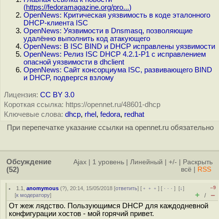
(
https://fedoramagazine.org/pro...
)
OpenNews: Критическая уязвимость в коде эталонного
DHCP-клиента ISC
OpenNews: Уязвимости в Dnsmasq, позволяющие
удалённо выполнить код атакующего
OpenNews: В ISC BIND и DHCP исправлены уязвимости
OpenNews: Релиз ISC DHCP 4.2.1-P1 с исправлением
опасной уязвимости в dhclient
OpenNews: Сайт консорциума ISC, развивающего BIND
и DHCP, подвергся взлому
Лицензия:
CC BY 3.0
Короткая ссылка: https://opennet.ru/48601-dhcp
Ключевые слова:
dhcp
,
rhel
,
fedora
,
redhat
При перепечатке указание ссылки на opennet.ru обязательно
Обсуждение
Ajax
|
1 уровень
|
Линейный
|
+/-
|
Раскрыть
(52)
всё
|
RSS
–9
1.1
,
anomymous
(
?
), 20:14, 15/05/2018 [
ответить
] [
﹢﹢﹢
] [
· · ·
]
[
↓
]
+
–
[
к модератору
]
/
От жеж лядство. Пользующимся DHCP для каждодневной
конфигурации хостов - мой горячий привет.