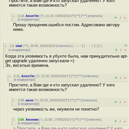
Простите, а Вам где и кто запускал удаленно? У кого
имеется такая возможность?
3.10
,
AnonYm
(
?
), 21:19, 15/05/2018 [
^
] [
^^
] [
^^^
] [
ответить
]
+
–
/
[
к модератору
]
Прошу прощения.ошибся постом. Адресовано автору
ниже.
+2
1.5
,
vlad
(
??
), 20:45, 15/05/2018 [
ответить
] [
﹢﹢﹢
] [
· · ·
]
[
↓
] [
↑
]
+
–
[
к модератору
]
/
Когда эта уязвимость в убунте была, нам принудительно apt-
get upgrade удаленно запускали =)
Эх, веселые времена.
2.11
,
AnonYm
(
?
), 21:20, 15/05/2018 [
^
] [
^^
] [
^^^
] [
ответить
]
+
–
/
[
к модератору
]
Простите, а Вам где и кто запускал удаленно? У кого
имеется такая возможность?
3.28
,
анон
(
?
), 02:33, 16/05/2018 [
^
] [
^^
] [
^^^
] [
ответить
]
+
–
/
[
к модератору
]
через уязвимость же, неужели не понятно?
3.56
,
Аноним
(
-
), 21:08, 17/05/2018 [
^
] [
^^
] [
^^^
] [
ответить
]
+
–
/
[
к модератору
]
> Простите, а Вам где и кто запускал удаленно? У кого