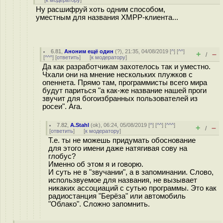
[
к модератору
]
Ну расшифруй хоть одним способом,
уместным для названия XMPP-клиента...
6.81
,
Аноним ещё один
(
?
), 21:35, 04/08/2019 [
^
] [
^^
]
+
–
/
[
^^^
] [
ответить
]
[
к модератору
]
Да как разработчикам захотелось так и уместно.
Чхали они на мнение нескольких плужков с
опеннета. Прямо там, программисты всего мира
будут париться "а как-же название нашей проги
звучит для богоизбранных пользователей из
росеи". Ага.
7.82
,
A.Stahl
(
ok
), 06:24, 05/08/2019 [
^
] [
^^
] [
^^^
]
+
–
/
[
ответить
]
[
к модератору
]
Т.е. ты не можешь придумать обоснование
для этого имени даже натягивая сову на
глобус?
Именно об этом я и говорю.
И суть не в "звучании", а в запоминании. Слово,
использвуемое для названия, не вызывает
никаких ассоциаций с сутью программы. Это как
радиостанция "Берёза" или автомобиль
"Облако". Сложно запомнить.