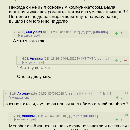
Никогда он не был основным коммуникатором. Была
великая и ужасная ромашка, потом она умерла, пришел ВК,
Пытался ещё до её смерти перетянуть на жабу народ
вышло немного и не на долго.
3.68
,
Crazy Alex
(
ok
), 12:38, 04/08/2019 [
^
] [
^^
] [
^^^
] [
ответить
]
+
–
/
[
к модератору
]
А это у кого как
4.73
,
Аноним
(
71
), 16:14, 04/08/2019 [
^
] [
^^
] [
^^^
] [
ответить
]
+
–
/
[
к модератору
]
>А это у кого как
Очеви дно у мну.
+1
1.18
,
Аноним
(
18
), 09:57, 03/08/2019 [
ответить
] [
﹢﹢﹢
] [
· · ·
]
[
↓
] [
↑
]
+
–
[
к модератору
]
/
опеннет, скажи, лучше он или хуже любимого мной mcabber?
+3
2.19
,
Аноним
(
-
), 10:30, 03/08/2019 [
^
] [
^^
] [
^^^
] [
ответить
]
+
–
[
к модератору
]
/
Mcabber стабильнее, но новых фич не завезли и не завезут