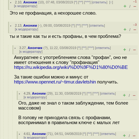
–1
2.10
,
Аноним
(
10
), 07:48, 03/08/2019 [
^
] [
^^
] [
^^^
] [
ответить
]
[
↑
]
+
–
[
к модератору
]
/
Это не профанация, а нехорошее слово.
–3
2.13
,
Аноним
(
-
), 09:00, 03/08/2019 [
^
] [
^^
] [
^^^
] [
ответить
]
+
–
[
к модератору
]
/
ты и такие как ты и есть профаны, в чем проблема?
3.27
,
Анончик
(
?
), 11:22, 03/08/2019 [
^
] [
^^
] [
^^^
] [
ответить
]
+
–
/
[
к модератору
]
Аккуратнее с употреблением слова "профан", оно не
имеет отношения к слову "профанация"
https://ru.wikipedia.org/wiki/%D0%9F%D1%80%D0%BE
За такие ошибки можно и минус от
https://www.opennet.ru/~timur.davletshin
получить.
4.29
,
Аноним
(
29
), 11:30, 03/08/2019 [
^
] [
^^
] [
^^^
] [
ответить
]
+
–
/
[
к модератору
]
Ого, даже не знал о таком заблуждении, тем более
массовом)
В голову не приходила связь с профанами,
воспринимал в правильном ключе с малых лет
4.61
,
Аноним
(
71
), 04:51, 04/08/2019 [
^
] [
^^
] [
^^^
] [
ответить
]
+
–
/
[
к модератору
]