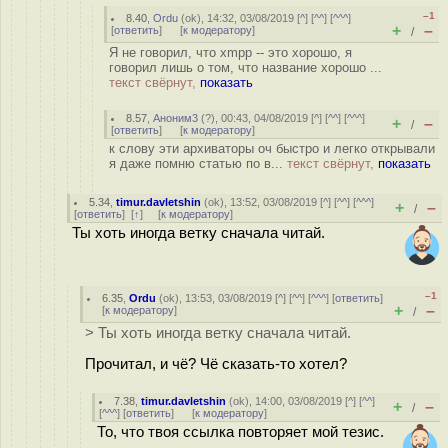
–1
8.40
,
Ordu
(
ok
), 14:32, 03/08/2019 [
^
] [
^^
] [
^^^
]
+
–
[
ответить
]
[
к модератору
]
/
Я не говорил, что xmpp -- это хорошо, я
говорил лишь о том, что название хорошо ...
текст свёрнут,
показать
8.57
,
Аноним3
(
?
), 00:43, 04/08/2019 [
^
] [
^^
] [
^^^
]
+
–
/
[
ответить
]
[
к модератору
]
к слову эти архиваторы оч быстро и легко открывали
я даже помню статью по в...
текст свёрнут,
показать
5.34
,
timur.davletshin
(
ok
), 13:52, 03/08/2019 [
^
] [
^^
] [
^^^
]
+
–
/
[
ответить
]
[
↑
] [
к модератору
]
Ты хоть иногда ветку сначала читай.
–1
6.35
,
Ordu
(
ok
), 13:53, 03/08/2019 [
^
] [
^^
] [
^^^
] [
ответить
]
+
–
[
к модератору
]
/
> Ты хоть иногда ветку сначала читай.
Прочитал, и чё? Чё сказать-то хотел?
7.38
,
timur.davletshin
(
ok
), 14:00, 03/08/2019 [
^
] [
^^
]
+
–
/
[
^^^
] [
ответить
]
[
к модератору
]
То, что твоя ссылка повторяет мой тезис.