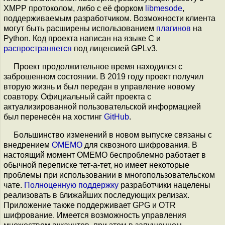
XMPP протоколом, либо с её форком
libmesode
,
поддерживаемым разработчиком. Возможности клиента
могут быть расширены использованием
плагинов
на
Python. Код проекта написан на языке C и
распространяется
под лицензией GPLv3.
Проект продолжительное время находился с
заброшенном состоянии. В 2019 году проект получил
вторую жизнь и был передан в управление новому
соавтору. Официальный сайт проекта с
актуализированной пользовательской информацией
был перенесён на хостинг
GitHub
.
Большинство изменений в новом выпуске связаны с
внедрением
OMEMO
для сквозного шифрования. В
настоящий момент OMEMO беспроблемно работает в
обычной переписке тет-а-тет, но имеет некоторые
проблемы при использовании в многопользовательском
чате.
Полноценную поддержку
разработчики нацелены
реализовать в ближайших последующих релизах.
Приложение также поддерживает GPG и OTR
шифрование. Имеется возможность управления