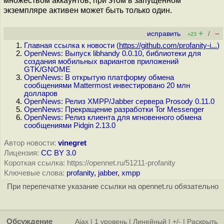
множеством аккаунтов, при этом в запущенном
экземпляре активен может быть только один.
+
–
исправить
/
+23
Главная ссылка к новости (
https://github.com/profanity-i...
)
OpenNews: Выпуск libhandy 0.0.10, библиотеки для
создания мобильных вариантов приложений
GTK/GNOME
OpenNews: В открытую платформу обмена
сообщениями Mattermost инвестировано 20 млн
долларов
OpenNews: Релиз XMPP/Jabber сервера Prosody 0.11.0
OpenNews: Прекращение разработки Tor Messenger
OpenNews: Релиз клиента для мгновенного обмена
сообщениями Pidgin 2.13.0
Автор новости:
vinegret
Лицензия:
CC BY 3.0
Короткая ссылка: https://opennet.ru/51211-profanity
Ключевые слова:
profanity
,
jabber
,
xmpp
При перепечатке указание ссылки на opennet.ru обязательно
Обсуждение
Ajax
|
1 уровень
|
Линейный
|
+/-
|
Раскрыть