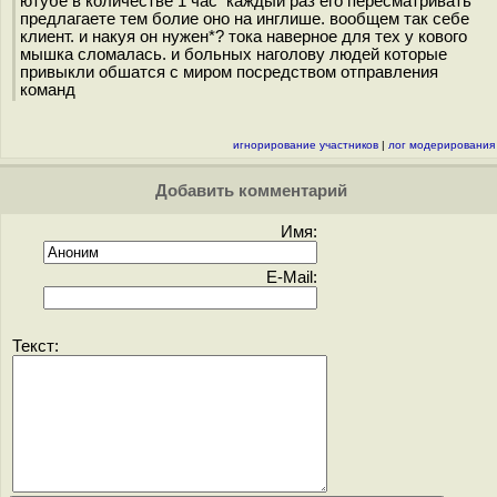
ютубе в количестве 1 час каждый раз его пересматривать
предлагаете тем болие оно на инглише. вообщем так себе
клиент. и накуя он нужен*? тока наверное для тех у кового
мышка сломалась. и больных наголову людей которые
привыкли обшатся с миром посредством отправления
команд
игнорирование участников
|
лог модерирования
Добавить комментарий
Имя:
E-Mail:
Текст: