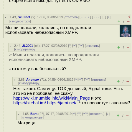
скорее всего никогда. Тут есть OMEMO
–6
1.43
,
Skullnet
(
?
), 17:06, 03/08/2019 [
ответить
] [
﹢﹢﹢
] [
· · ·
]
[
↓
] [
↑
]
+
–
[
к модератору
]
/
Мыши плакали, кололись, но продолжали
использовать небезопасный XMPP.
2.44
,
JL2001
(
ok
), 17:27, 03/08/2019 [
^
] [
^^
] [
^^^
] [
ответить
]
+
–
/
[
к модератору
]
> Мыши плакали, кололись, но продолжали
использовать небезопасный XMPP.
это ктож у вас безопасный?
3.63
,
Аноним
(
71
), 04:59, 04/08/2019 [
^
] [
^^
] [
^^^
] [
ответить
]
+
–
/
[
к модератору
]
Нет такого. Сам ищу. TOX дыпявый, Signal тоже. Есть
это но не пробовал, не скажу
https://wiki.mumble.info/wiki/Main_Page
и это
https://bitchat.im/
https://jami.net/.
Что посоветует ано-ним?
4.65
,
Bars
(
??
), 07:47, 04/08/2019 [
^
] [
^^
] [
^^^
] [
ответить
]
[
↓
]
+
–
/
[
к модератору
]
Матрица.