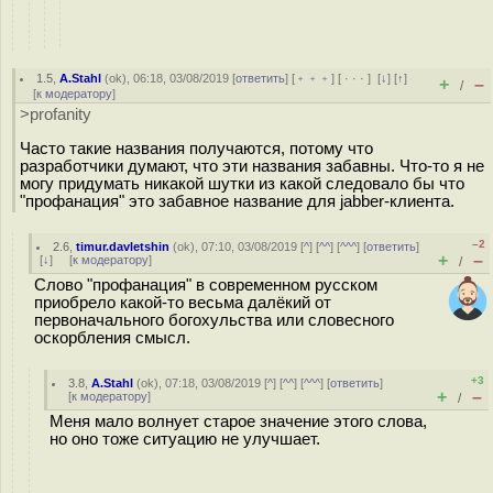
1.5
,
A.Stahl
(
ok
), 06:18, 03/08/2019 [
ответить
] [
﹢﹢﹢
] [
· · ·
]
[
↓
] [
↑
]
+
–
/
[
к модератору
]
>profanity
Часто такие названия получаются, потому что
разработчики думают, что эти названия забавны. Что-то я не
могу придумать никакой шутки из какой следовало бы что
"профанация" это забавное название для jabber-клиента.
–2
2.6
,
timur.davletshin
(
ok
), 07:10, 03/08/2019 [
^
] [
^^
] [
^^^
] [
ответить
]
+
–
[
↓
] [
к модератору
]
/
Слово "профанация" в современном русском
приобрело какой-то весьма далёкий от
первоначального богохульства или словесного
оскорбления смысл.
+3
3.8
,
A.Stahl
(
ok
), 07:18, 03/08/2019 [
^
] [
^^
] [
^^^
] [
ответить
]
+
–
[
к модератору
]
/
Меня мало волнует старое значение этого слова,
но оно тоже ситуацию не улучшает.