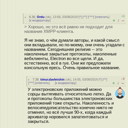
+1
6.36
,
Ordu
(
ok
), 13:56, 03/08/2019 [
^
] [
^^
] [
^^^
] [
ответить
]
+
–
[
к модератору
]
/
> Хорошо, но это всё равно не подходит для
названия ХМРР-клиента.
Я не знаю, о чём думали авторы, и какой смысл
они вкладывали, но по-моему, они очень угадали с
названием. Сегодняшняя религия -- это
наколенные закрытые протоколы, наколенные
вебклиенты, Electron во все щели. И да,
естественно, всё в гуе. Они же предложили
консольную ересь. Очень правильное название.
–3
7.39
,
timur.davletshin
(
ok
), 14:05, 03/08/2019 [
^
] [
^^
]
+
–
[
^^^
] [
ответить
]
[
к модератору
]
/
У электроновских приложений можно
сорцы вытягивать относительно легко. Да
и протоколы большинства электроновских
приложений тоже открыты. Наколенность и
велосипедописательство конечно никто не
отменял, но всё лучше 90-х, когда каждый
архиватор норовился запатентоваться и
закрыться.