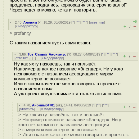
проекта, а вот потом уже можно будет вопить "аааа,
продались, продались, корпорация зла, срочно валю!"
Через неделю можно, кстати, повторить.
+5
2.45
,
Аноним
(
-
), 18:29, 03/08/2019 [
^
] [
^^
] [
^^^
] [
ответить
]
+
–
[
к модератору
]
/
> profanity
С таким названием пусть сами юзают.
3.66
,
Тот_Самый_Анонимус
(
?
), 08:27, 04/08/2019 [
^
] [
^^
] [
^^^
]
+
–
/
[
ответить
]
[
↓
] [
к модератору
]
Ну как яхту назовёшь, так и поплывёт.
Например шняжное название «блендер». Ни у кого
незнакомого с названием ассоциации с миром
компьютеров не возникает.
Или о каком качестве можно говорить в проекте с
названием «гном».
А уж проект «гну» занимается только антилопами.
4.70
,
Аноним84701
(
ok
), 14:41, 04/08/2019 [
^
] [
^^
] [
^^^
]
+
–
/
[
ответить
]
[
к модератору
]
> Ну как яхту назовёшь, так и поплывёт.
> Например шняжное название «блендер». Ни у
кого незнакомого с названием ассоциации
> с миром компьютеров не возникает.
> Или о каком качестве можно говорить в проекте с