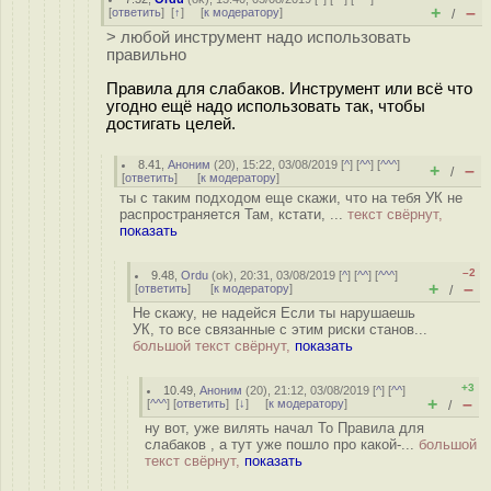
+
–
[
ответить
]
[
↑
] [
к модератору
]
/
> любой инструмент надо использовать
правильно
Правила для слабаков. Инструмент или всё что
угодно ещё надо использовать так, чтобы
достигать целей.
8.41
,
Аноним
(
20
), 15:22, 03/08/2019 [
^
] [
^^
] [
^^^
]
+
–
/
[
ответить
]
[
к модератору
]
ты с таким подходом еще скажи, что на тебя УК не
распространяется Там, кстати, ...
текст свёрнут,
показать
–2
9.48
,
Ordu
(
ok
), 20:31, 03/08/2019 [
^
] [
^^
] [
^^^
]
+
–
[
ответить
]
[
к модератору
]
/
Не скажу, не надейся Если ты нарушаешь
УК, то все связанные с этим риски станов...
большой текст свёрнут,
показать
+3
10.49
,
Аноним
(
20
), 21:12, 03/08/2019 [
^
] [
^^
]
+
–
[
^^^
] [
ответить
]
[
↓
] [
к модератору
]
/
ну вот, уже вилять начал То Правила для
слабаков , а тут уже пошло про какой-...
большой
текст свёрнут,
показать