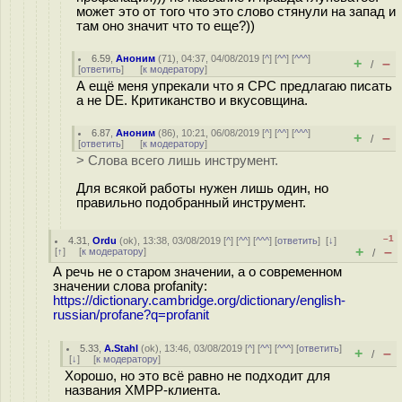
может это от того что это слово стянули на запад и
там оно значит что то еще?))
6.59
,
Аноним
(
71
), 04:37, 04/08/2019 [
^
] [
^^
] [
^^^
]
+
–
/
[
ответить
]
[
к модератору
]
А ещё меня упрекали что я СРС предлагаю писать
а не DE. Критиканство и вкусовщина.
6.87
,
Аноним
(
86
), 10:21, 06/08/2019 [
^
] [
^^
] [
^^^
]
+
–
/
[
ответить
]
[
к модератору
]
> Слова всего лишь инструмент.
Для всякой работы нужен лишь один, но
правильно подобранный инструмент.
–1
4.31
,
Ordu
(
ok
), 13:38, 03/08/2019 [
^
] [
^^
] [
^^^
] [
ответить
]
[
↓
]
+
–
[
↑
] [
к модератору
]
/
А речь не о старом значении, а о современном
значении слова profanity:
https://dictionary.cambridge.org/dictionary/english-
russian/profane?q=profanit
5.33
,
A.Stahl
(
ok
), 13:46, 03/08/2019 [
^
] [
^^
] [
^^^
] [
ответить
]
+
–
/
[
↓
] [
к модератору
]
Хорошо, но это всё равно не подходит для
названия ХМРР-клиента.