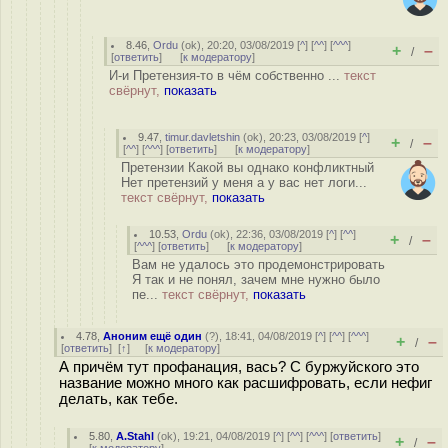
8.46
,
Ordu
(
ok
), 20:20, 03/08/2019 [
^
] [
^^
] [
^^^
]
+
–
/
[
ответить
]
[
к модератору
]
И-и Претензия-то в чём собственно ...
текст
свёрнут,
показать
9.47
,
timur.davletshin
(
ok
), 20:23, 03/08/2019 [
^
]
+
–
/
[
^^
] [
^^^
] [
ответить
]
[
к модератору
]
Претензии Какой вы однако конфликтный
Нет претензий у меня а у вас нет логи...
текст свёрнут,
показать
10.53
,
Ordu
(
ok
), 22:36, 03/08/2019 [
^
] [
^^
]
+
–
/
[
^^^
] [
ответить
]
[
к модератору
]
Вам не удалось это продемонстрировать
Я так и не понял, зачем мне нужно было
пе...
текст свёрнут,
показать
4.78
,
Аноним ещё один
(
?
), 18:41, 04/08/2019 [
^
] [
^^
] [
^^^
]
+
–
/
[
ответить
]
[
↑
] [
к модератору
]
А причём тут профанация, вась? С буржуйского это
название можно много как расшифровать, если нефиг
делать, как тебе.
5.80
,
A.Stahl
(
ok
), 19:21, 04/08/2019 [
^
] [
^^
] [
^^^
] [
ответить
]
+
–
/