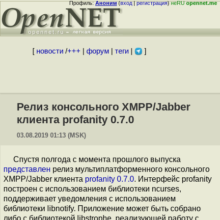
Профиль:
Аноним
(
вход
|
регистрация
)
неRU
opennet.me
[
новости
/
+++
|
форум
|
теги
|
]
Релиз консольного XMPP/Jabber
клиента profanity 0.7.0
03.08.2019 01:13 (MSK)
Спустя полгода с момента прошлого выпуска
представлен
релиз мультиплатформенного консольного
XMPP/Jabber клиента
profanity 0.7.0
. Интерфейс profanity
построен с использованием библиотеки ncurses,
поддерживает уведомления с использованием
библиотеки libnotify. Приложение может быть собрано
либо с библиотекой libstrophe, реализующей работу с