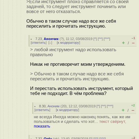
>Если инструмент плохо справляется со своей
задачей, то следует инструмент починить или
вовсе от него отказаться.
Обычно в таком случае надо все же себя
пересилить и прочитать инструкцию.
–1
7.23
,
Анончик
(
?
), 11:12, 03/08/2019 [
^
] [
^^
] [
^^^
]
+
–
[
ответить
]
[
↓
] [
к модератору
]
/
> любой инструмент надо использовать
правильно
Никак не противоречит моим утверждениям.
> Обычно в таком случае надо все же себя
пересилить и прочитать инструкцию.
И перестать использовать инструмент, который
тебе не подходит. В чём проблема?
+2
8.30
,
Аноним
(
20
), 12:12, 03/08/2019 [
^
] [
^^
] [
^^^
]
+
–
[
ответить
]
[
к модератору
]
/
не всегда Иногда можно наконец понять, как же им
пользоваться и сделать что хот...
текст свёрнут,
показать
–2
7.32
,
Ordu
(
ok
), 13:40, 03/08/2019 [
^
] [
^^
] [
^^^
]