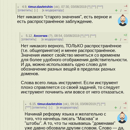
–4
4.9
,
timur.davletshin
(
ok
), 07:30, 03/08/2019 [
^
] [
^^
] [
^^^
]
+
–
[
ответить
]
[
↓
] [
к модератору
]
/
Нет никакого "старого значения", есть верное и
есть распространённое заблуждение.
+2
5.12
,
Анончик
(
?
), 08:54, 03/08/2019 [
^
] [
^^
] [
^^^
]
+
–
[
ответить
]
[
к модератору
]
/
Нет никакого верного, ТОЛЬКО распространённое
(т.е. общепринятое) и менее распространённое.
Значения имеют свойство меняться со временем
для более удобного отображения действительности.
И да, можно использовать одно слово для
обозначение разных вещей в пределах разных
доменов.
Слова всего лишь инструмент. Если инструмент
плохо справляется со своей задачей, то следует
инструмент починить или вовсе от него отказаться.
–6
6.15
,
timur.davletshin
(
ok
), 09:16, 03/08/2019 [
^
] [
^^
]
+
–
[
^^^
] [
ответить
]
[
↓
] [
к модератору
]
/
Начинай реформу языка и желательно с
того, что начнёшь писать "Масква" и
"штобы". А то, что ты называешь "доменами"
уже давно обозвали другим словом. Слово — да,