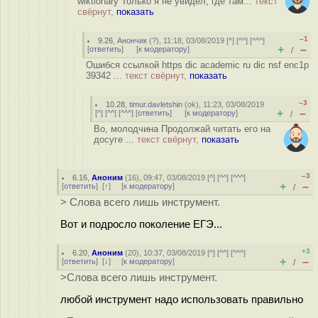
wiktionary Только я не увидел, где там...
текст
свёрнут,
показать
–1
9.26
,
Анончик
(
?
), 11:18, 03/08/2019 [
^
] [
^^
] [
^^^
]
+
–
[
ответить
]
[
к модератору
]
/
Ошибся ссылкой https dic academic ru dic nsf enc1p
39342 ...
текст свёрнут,
показать
–3
10.28
,
timur.davletshin
(
ok
), 11:23, 03/08/2019
+
–
[
^
] [
^^
] [
^^^
] [
ответить
]
[
к модератору
]
/
Во, молодчина Продолжай читать его на
досуге ...
текст свёрнут,
показать
–3
6.16
,
Аноним
(
16
), 09:47, 03/08/2019 [
^
] [
^^
] [
^^^
]
+
–
[
ответить
]
[
↑
] [
к модератору
]
/
> Слова всего лишь инструмент.
Вот и подросло поколение ЕГЭ...
+3
6.20
,
Аноним
(
20
), 10:37, 03/08/2019 [
^
] [
^^
] [
^^^
]
+
–
[
ответить
]
[
↓
] [
к модератору
]
/
>Слова всего лишь инструмент.
любой инструмент надо использовать правильно