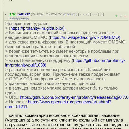
1.92
,
zolf1212
(
?
), 10:49, 25/12/2022 [
ответить
] [
﹢﹢﹢
] [
· · ·
]
[
↑
]
+
–
/
[
к модератору
]
>[оверквотинг удален]
> (
https://profanity-im.github.io/).
> Большинство изменений в новом выпуске связаны с
внедрением OMEMO (
https://ru.wikipedia.org/wiki/OMEMO)
> для сквозного шифрования. В настоящий момент OMEMO
безпроблемно работает в обычной
> переписке тет-а-тет, но имеет некоторые проблемы при
использовании в многопользовательском
> чате. Полноценную поддержку (
https://github.com/profanity-
im/profanity/pull/1039)
> разработчики нацелены реализовать в ближайших
последующих релизах. Приложение также поддерживает
> GPG и OTR шифрование. Имеется возможность
управления множеством аккаунтов, при этом
> в запущенном экземпляре активен может быть только
один.
> URL:
https://github.com/profanity-im/profanity/releases/tag/0.7.0
> Новость:
https://www.opennet.ru/opennews/art.shtml?
num=51211
почитал коментарии восновном всехнапрягает название
(матершина) а по сути что клиент консольный нет мануала
на руском языке некто не говорит. ну дае есть саное видио на