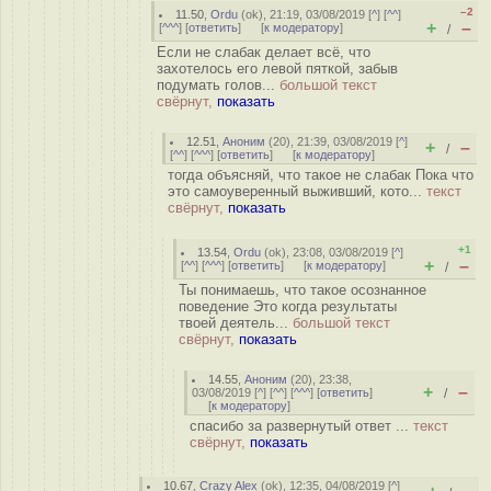
–2
11.50
,
Ordu
(
ok
), 21:19, 03/08/2019 [
^
] [
^^
]
+
–
[
^^^
] [
ответить
]
[
к модератору
]
/
Если не слабак делает всё, что
захотелось его левой пяткой, забыв
подумать голов...
большой текст
свёрнут,
показать
12.51
,
Аноним
(
20
), 21:39, 03/08/2019 [
^
]
+
–
/
[
^^
] [
^^^
] [
ответить
]
[
к модератору
]
тогда объясняй, что такое не слабак Пока что
это самоуверенный выживший, кото...
текст
свёрнут,
показать
+1
13.54
,
Ordu
(
ok
), 23:08, 03/08/2019 [
^
]
+
–
[
^^
] [
^^^
] [
ответить
]
[
к модератору
]
/
Ты понимаешь, что такое осознанное
поведение Это когда результаты
твоей деятель...
большой текст
свёрнут,
показать
14.55
,
Аноним
(
20
), 23:38,
+
–
03/08/2019 [
^
] [
^^
] [
^^^
] [
ответить
]
/
[
к модератору
]
спасибо за развернутый ответ ...
текст
свёрнут,
показать
10.67
,
Crazy Alex
(
ok
), 12:35, 04/08/2019 [
^
]