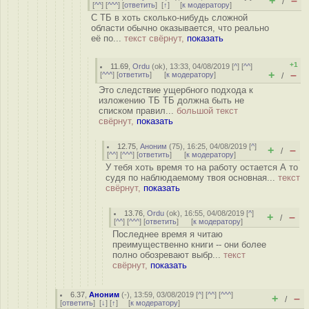
+
–
/
[
^^
] [
^^^
] [
ответить
]
[
↑
] [
к модератору
]
С ТБ в хоть сколько-нибудь сложной
области обычно оказывается, что реально
её по...
текст свёрнут,
показать
+1
11.69
,
Ordu
(
ok
), 13:33, 04/08/2019 [
^
] [
^^
]
+
–
[
^^^
] [
ответить
]
[
к модератору
]
/
Это следствие ущербного подхода к
изложению ТБ ТБ должна быть не
списком правил...
большой текст
свёрнут,
показать
12.75
,
Аноним
(
75
), 16:25, 04/08/2019 [
^
]
+
–
/
[
^^
] [
^^^
] [
ответить
]
[
к модератору
]
У тебя хоть время то на работу остается А то
судя по наблюдаемому твоя основная...
текст
свёрнут,
показать
13.76
,
Ordu
(
ok
), 16:55, 04/08/2019 [
^
]
+
–
/
[
^^
] [
^^^
] [
ответить
]
[
к модератору
]
Последнее время я читаю
преимущественно книги -- они более
полно обозревают выбр...
текст
свёрнут,
показать
6.37
,
Аноним
(
-
), 13:59, 03/08/2019 [
^
] [
^^
] [
^^^
]
+
–
/
[
ответить
]
[
↓
] [
↑
] [
к модератору
]