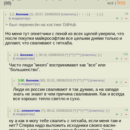
(88)
всё
|
RSS
+5
1.2
,
Аноним
(
2
), 03:57, 03/08/2019 [
ответить
] [
﹢﹢﹢
] [
· · ·
]
[
↓
]
+
–
[
к модератору
]
/
> был перенесён на хостинг GitHub
Но меня тут опнетчики с пеной из всех щелей уверяли, что
после покупки майкрософтом все целыми днями только и
делают, что сваливают с гитхаба.
+12
2.4
,
Аноним
(
-
), 06:10, 03/08/2019 [
^
] [
^^
] [
^^^
] [
ответить
]
[
↓
]
+
–
[
к модератору
]
/
Часто люди "много" воспринимают как "все" или
"большенство".
3.90
,
Аноним
(
90
), 01:01, 08/08/2019 [
^
] [
^^
] [
^^^
] [
ответить
]
+
–
/
[
к модератору
]
Люди из россии сваливают я так думаю, а на западе
знать не знают в чем причина сваливания. Как и всегда
все хорошо: тепло светло и сухо.
+2
2.11
,
опеннетчик
(
?
), 08:12, 03/08/2019 [
^
] [
^^
] [
^^^
] [
ответить
]
[
↑
]
+
–
[
к модератору
]
/
ну а как я могу тебе свалить с гитхаба, если меня там и
нет? Сперва надо выложить исходники своего васян-