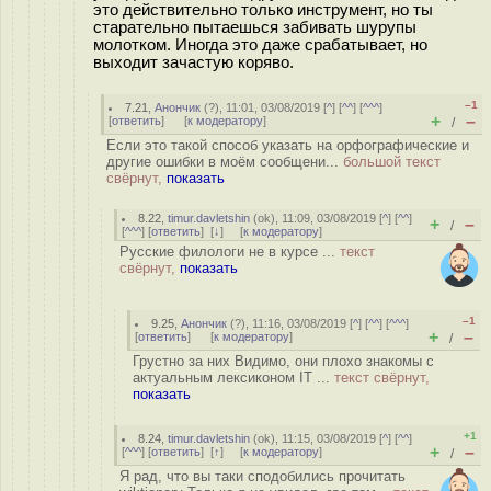
это действительно только инструмент, но ты
старательно пытаешься забивать шурупы
молотком. Иногда это даже срабатывает, но
выходит зачастую коряво.
–1
7.21
,
Анончик
(
?
), 11:01, 03/08/2019 [
^
] [
^^
] [
^^^
]
+
–
[
ответить
]
[
к модератору
]
/
Если это такой способ указать на орфографические и
другие ошибки в моём сообщени...
большой текст
свёрнут,
показать
8.22
,
timur.davletshin
(
ok
), 11:09, 03/08/2019 [
^
] [
^^
]
+
–
/
[
^^^
] [
ответить
]
[
↓
] [
к модератору
]
Русские филологи не в курсе ...
текст
свёрнут,
показать
–1
9.25
,
Анончик
(
?
), 11:16, 03/08/2019 [
^
] [
^^
] [
^^^
]
+
–
[
ответить
]
[
к модератору
]
/
Грустно за них Видимо, они плохо знакомы с
актуальным лексиконом IT ...
текст свёрнут,
показать
+1
8.24
,
timur.davletshin
(
ok
), 11:15, 03/08/2019 [
^
] [
^^
]
+
–
[
^^^
] [
ответить
]
[
↑
] [
к модератору
]
/
Я рад, что вы таки сподобились прочитать