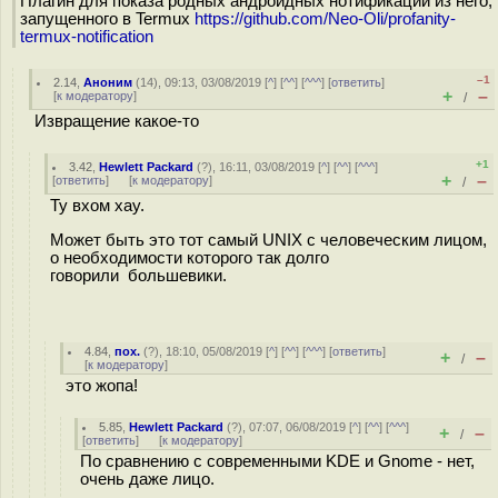
Плагин для показа родных андроидных нотификаций из него,
запущенного в Termux
https://github.com/Neo-Oli/profanity-
termux-notification
–1
2.14
,
Аноним
(
14
), 09:13, 03/08/2019 [
^
] [
^^
] [
^^^
] [
ответить
]
+
–
[
к модератору
]
/
Извращение какое-то
+1
3.42
,
Hewlett Packard
(
?
), 16:11, 03/08/2019 [
^
] [
^^
] [
^^^
]
+
–
[
ответить
]
[
к модератору
]
/
Ту вхом хау.
Может быть это тот самый UNIX с человеческим лицом,
о необходимости которого так долго
говорили большевики.
4.84
,
пох.
(
?
), 18:10, 05/08/2019 [
^
] [
^^
] [
^^^
] [
ответить
]
+
–
/
[
к модератору
]
это жопа!
5.85
,
Hewlett Packard
(
?
), 07:07, 06/08/2019 [
^
] [
^^
] [
^^^
]
+
–
/
[
ответить
]
[
к модератору
]
По сравнению с современными KDE и Gnome - нет,
очень даже лицо.