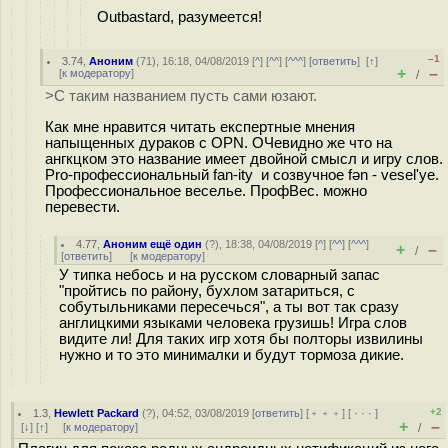
Outbastard, разумеется!
–1
3.74
,
Аноним
(
71
), 16:18, 04/08/2019 [
^
] [
^^
] [
^^^
] [
ответить
]
[
↑
]
+
–
[
к модератору
]
/
>С таким названием пусть сами юзают.
Как мне нравится читать експертные мнения
напыщенных дураков с OPN. ОЧевидно же что на
ангкцком это название имеет двойной смысл и игру слов.
Pro-профессиональный fan-ity и созвучное fən - vesel'ye.
Профессиональное веселье. ПрофВес. можно
перевести.
4.77
,
Аноним ещё один
(
?
), 18:38, 04/08/2019 [
^
] [
^^
] [
^^^
]
+
–
/
[
ответить
]
[
к модератору
]
У типка небось и на русском словарный запас
"пройтись по району, бухлом затариться, с
собутыльниками пересечься", а ты вот так сразу
англицкими языками человека грузишь! Игра слов
видите ли! Для таких игр хотя бы полторы извилины
нужно и то это минималки и будут тормоза дикие.
+2
1.3
,
Hewlett Packard
(
?
), 04:52, 03/08/2019 [
ответить
] [
﹢﹢﹢
] [
· · ·
]
+
–
[
↓
] [
↑
] [
к модератору
]
/