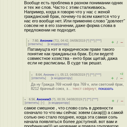
Вообще есть проблема в разном понимании одних
и тех же слов. Часто с этим сталкиваюсь.
Например, когда я говорю что у нас с женой
гражданский брак, почему-то всем кажется что у
нас его вообще нет. Или применяю слово "довлеет"
совсем не в его ззачении, даже форма слова в
предложении не подходит.
7.60
,
Аноним
(
71
), 04:42, 04/08/2019 [
^
] [
^^
] [
^^^
]
+
–
/
[
ответить
]
[
к модератору
]
Патамущта нэт в юридическом праве такого
понятие как гражданьска брак. Если ведетё
совместное хозяства - енто брак щитай, дажа
если не расписаны. В суде так решат.
+2
8.64
,
Аноним
(
-
), 05:13, 04/08/2019 [
^
] [
^^
] [
^^^
]
+
–
[
ответить
]
[
к модератору
]
/
Да ну Гражда 769 нский бра 769 к, или светский брак,
8212 брачный союз, з...
текст свёрнут,
показать
6.56
,
Аноним3
(
?
), 00:39, 04/08/2019 [
^
] [
^^
] [
^^^
]
+
–
/
[
ответить
]
[
↑
] [
к модератору
]
самое смешное , что слово соль в древности
означало то что мы сейчас зовем сахар))) а самой
солью оно стало позднее, когда эта самая соль
начала появляться более доступной. вот вам и
профанация))) но название и правда глуповатое.