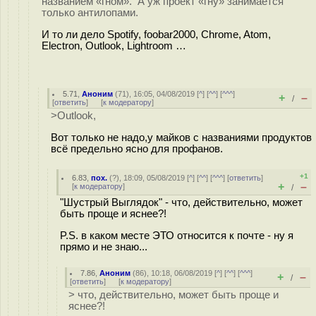
названием «гном». А уж проект «гну» занимается
только антилопами.
И то ли дело Spotify, foobar2000, Chrome, Atom,
Electron, Outlook, Lightroom …
5.71
,
Аноним
(
71
), 16:05, 04/08/2019 [
^
] [
^^
] [
^^^
]
+
–
/
[
ответить
]
[
к модератору
]
>Outlook,
Вот только не надо,у майков с названиями продуктов
всё предельно ясно для профанов.
+1
6.83
,
пох.
(
?
), 18:09, 05/08/2019 [
^
] [
^^
] [
^^^
] [
ответить
]
+
–
[
к модератору
]
/
"Шустрый Выглядок" - что, действительно, может
быть проще и яснее?!
P.S. в каком месте ЭТО относится к почте - ну я
прямо и не знаю...
7.86
,
Аноним
(
86
), 10:18, 06/08/2019 [
^
] [
^^
] [
^^^
]
+
–
/
[
ответить
]
[
к модератору
]
> что, действительно, может быть проще и
яснее?!