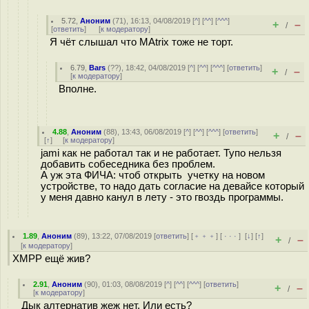
5.72
,
Аноним
(
71
), 16:13, 04/08/2019 [
^
] [
^^
] [
^^^
]
+
–
/
[
ответить
]
[
к модератору
]
Я чёт слышал что MAtrix тоже не торт.
6.79
,
Bars
(
??
), 18:42, 04/08/2019 [
^
] [
^^
] [
^^^
] [
ответить
]
+
–
/
[
к модератору
]
Вполне.
4.88
,
Аноним
(
88
), 13:43, 06/08/2019 [
^
] [
^^
] [
^^^
] [
ответить
]
+
–
/
[
↑
] [
к модератору
]
jami как не работал так и не работает. Тупо нельзя
добавить собеседника без проблем.
А уж эта ФИЧА: чтоб открыть учетку на новом
устройстве, то надо дать согласие на девайсе который
у меня давно канул в лету - это гвоздь программы.
1.89
,
Аноним
(
89
), 13:22, 07/08/2019 [
ответить
] [
﹢﹢﹢
] [
· · ·
]
[
↓
] [
↑
]
+
–
/
[
к модератору
]
XMPP ещё жив?
2.91
,
Аноним
(
90
), 01:03, 08/08/2019 [
^
] [
^^
] [
^^^
] [
ответить
]
+
–
/
[
к модератору
]
Дык алтернатив жеж нет. Или есть?