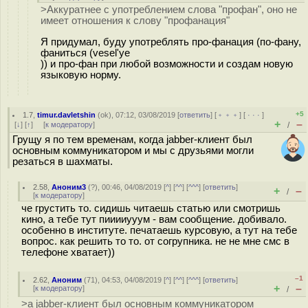
>Аккуратнее с употреблением слова "профан", оно не
имеет отношения к слову "профанация"
Я придумал, буду употреблять про-фанация (по-фану,
фаниться (vesel'ye
)) и про-фан при любой возможности и создам новую
языковую норму.
+5
1.7
,
timur.davletshin
(
ok
), 07:12, 03/08/2019 [
ответить
] [
﹢﹢﹢
] [
· · ·
]
+
–
[
↓
] [
↑
] [
к модератору
]
/
Грущу я по тем временам, когда jabber-клиент был
основным коммуникатором и мы с друзьями могли
резаться в шахматы.
2.58
,
Аноним3
(
?
), 00:46, 04/08/2019 [
^
] [
^^
] [
^^^
] [
ответить
]
+
–
/
[
к модератору
]
че грустить то. сидишь читаешь статью или смотришь
кино, а тебе тут пииииууум - вам сообщение. добивало.
особенно в институте. печатаешь курсовую, а тут на тебе
вопрос. как решить то то. от согрупника. не не мне смс в
телефоне хватает))
–1
2.62
,
Аноним
(
71
), 04:53, 04/08/2019 [
^
] [
^^
] [
^^^
] [
ответить
]
+
–
[
к модератору
]
/
>а jabber-клиент был основным коммуникатором