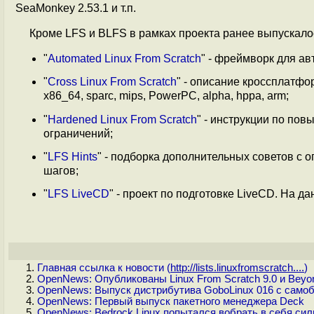
SeaMonkey 2.53.1 и т.п.
Кроме LFS и BLFS в рамках проекта ранее выпускало
"
Automated Linux From Scratch
" - фреймворк для а
"
Cross Linux From Scratch
" - описание кроссплатфо
x86_64, sparc, mips, PowerPC, alpha, hppa, arm;
"
Hardened Linux From Scratch
" - инструкции по по
ограничений;
"
LFS Hints
" - подборка дополнительных советов с
шагов;
"
LFS LiveCD
" - проект по подготовке LiveCD. На д
Главная ссылка к новости (
http://lists.linuxfromscratch....
)
OpenNews: Опубликованы Linux From Scratch 9.0 и Beyon
OpenNews: Выпуск дистрибутива GoboLinux 016 с само
OpenNews: Первый выпуск пакетного менеджера Deck
OpenNews: Bedrock Linux попытался вобрать в себя си