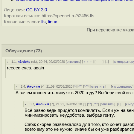
Лицензия:
CC BY 3.0
Короткая ссылка: https://opennet.ru/52466-lfs
Ключевые слова:
lfs
,
linux
При перепечатке указа
Обсуждение
(73)
1.1
,
n1rdeks
(
ok
), 20:44, 02/03/2020 [
ответить
] [
﹢﹢﹢
] [
· · ·
]
[
↓
] [
к модератор
reeeed eyes, again
2.4
,
Аноним
(
-
), 21:09, 02/03/2020 [
^
] [
^^
] [
^^^
] [
ответить
]
[
к модератору
]
А зачем конпелять линукс в 2020 году? Выбери свой из 
3.7
,
Аноним
(
7
), 21:21, 02/03/2020 [
^
] [
^^
] [
^^^
] [
ответить
]
[
↓
] [
к мо
Всё равно ведь придётся компилять. Если уж на вен
минимизировать неудобства, выбрав генту.
Сабж скорее развлекалово для того, кто хочет раз
всего ему это не нужно, иначе бы он уже разбирался