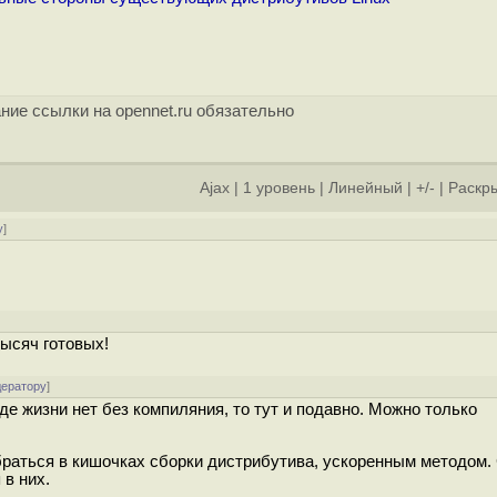
ние ссылки на opennet.ru обязательно
Ajax
|
1 уровень
|
Линейный
|
+/-
|
Раскры
у
]
тысяч готовых!
дератору
]
де жизни нет без компиляния, то тут и подавно. Можно только
обраться в кишочках сборки дистрибутива, ускоренным методом.
 в них.