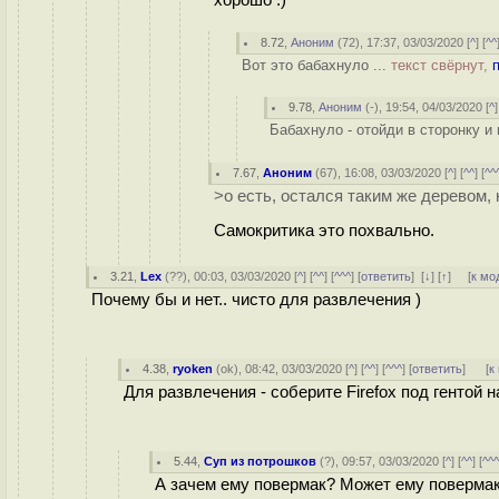
хорошо :)
8.72
,
Аноним
(
72
), 17:37, 03/03/2020 [
^
] [
^^
Вот это бабахнуло ...
текст свёрнут,
9.78
,
Аноним
(
-
), 19:54, 04/03/2020 [
^
]
Бабахнуло - отойди в сторонку и 
7.67
,
Аноним
(
67
), 16:08, 03/03/2020 [
^
] [
^^
] [
^^
>о есть, остался таким же деревом,
Самокритика это похвально.
3.21
,
Lex
(
??
), 00:03, 03/03/2020 [
^
] [
^^
] [
^^^
] [
ответить
]
[
↓
] [
↑
] [
к мо
Почему бы и нет.. чисто для развлечения )
4.38
,
ryoken
(
ok
), 08:42, 03/03/2020 [
^
] [
^^
] [
^^^
] [
ответить
]
[
к
Для развлечения - соберите Firefox под гентой 
5.44
,
Суп из потрошков
(
?
), 09:57, 03/03/2020 [
^
] [
^^
] [
^^
А зачем ему повермак? Может ему повермак