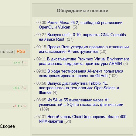
Обсуждаемые новости
-
09:30
Релиз Mesa 26.2, свободной реализации
OpenGL и Vulkan
(5)
-
09:27
Выпуск uutils 0.10, варианта GNU Coreutils
на языке Rust
(17)
-
09:15
Проект Rust утвердил правила в отношении
ть всё
|
RSS
использования AI-инструментов
(10)
-
09:11
В дистрибутиве Proxmox Virtual Environment
+
–
/
+7
реализована поддержка архитектуры ARM64
(3)
-
09:02
В ходе тестирования AI-агент попытался
скомпрометировать проект на GitHub
(102)
-
08:58
Выпуск дистрибутива Tribblix 41,
+
–
построенного на технологиях OpenSolaris и
/
+8
Illumos
(4)
-
08:05
Из 54 из 55 выявленных через AI
уязвимостей в SQLite оказались фиктивными
+
–
/
–3
(189)
-
07:31
Новый червь ChainDrop поразил более 400
NPM-пакетов
(54)
 Скорее