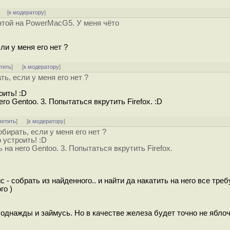
] [
к модератору
]
ентой на PowerMacG5. У меня чёто
ли у меня его нет ?
тить
]
[
к модератору
]
ь, если у меня его нет ?
оить! :D
его Gentoo. 3. Попытаться вкрутить Firefox. :D
ветить
]
[
к модератору
]
бирать, если у меня его нет ?
 устроить! :D
ь на него Gentoo. 3. Попытаться вкрутить Firefox.
с - собрать из найденного.. и найти да накатить на него все тре
го )
 однажды и займусь. Но в качестве железа будет точно не ябло