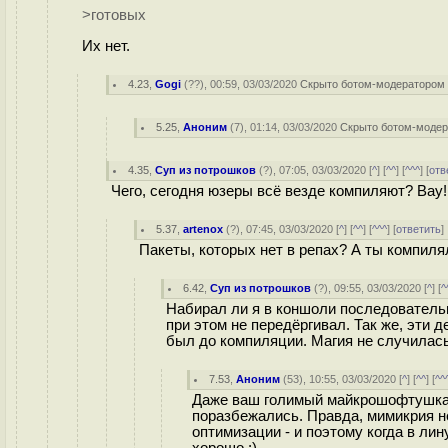
>готовых
Их нет.
4.23
,
Gogi
(
??
), 00:59, 03/03/2020
Скрыто ботом-модератором
5.25
,
Аноним
(
7
), 01:14, 03/03/2020
Скрыто ботом-моде
4.35
,
Суп из потрошков
(
?
), 07:05, 03/03/2020 [
^
] [
^^
] [
^^^
] [
отв
Чего, сегодня юзеры всё везде компиляют? Вау!
5.37
,
artenox
(
?
), 07:45, 03/03/2020 [
^
] [
^^
] [
^^^
] [
ответить
Пакеты, которых нет в репах? А ты компиля
6.42
,
Суп из потрошков
(
?
), 09:55, 03/03/2020 [
^
] [
^
Набирал ли я в коншоли последовательн
при этом не передёргивал. Так же, эти 
был до компиляции. Магия не случилась
7.53
,
Аноним
(
53
), 10:55, 03/03/2020 [
^
] [
^^
] [
^^
Даже ваш голимый майкрошофтушка у
поразбежались. Правда, мимикрия не
оптимизации - и поэтому когда в лин