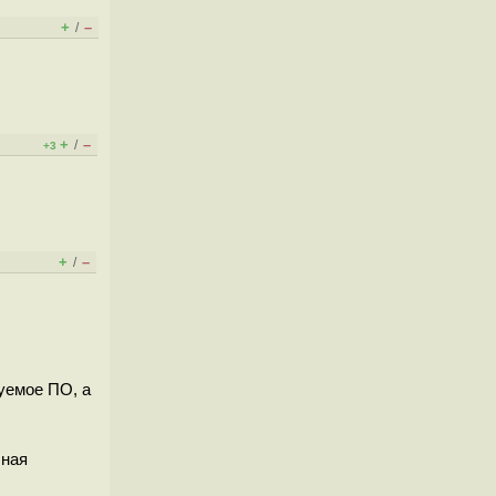
+
–
/
+
–
/
+3
+
–
/
буемое ПО, а
чная