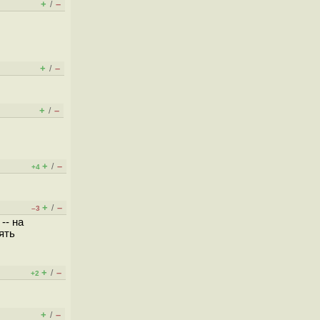
+
–
/
+
–
/
+
–
/
+
–
/
+4
+
–
/
–3
-- на
ять
+
–
/
+2
+
–
/