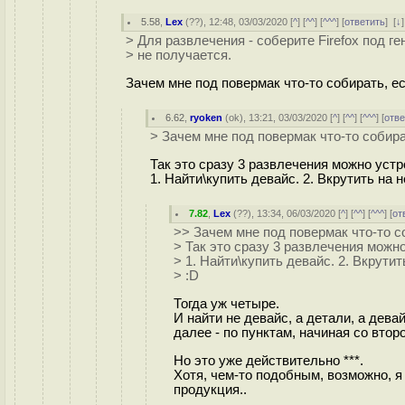
5.58
,
Lex
(
??
), 12:48, 03/03/2020 [
^
] [
^^
] [
^^^
] [
ответить
]
[
↓
> Для развлечения - соберите Firefox под г
> не получается.
Зачем мне под повермак что-то собирать, ес
6.62
,
ryoken
(
ok
), 13:21, 03/03/2020 [
^
] [
^^
] [
^^^
] [
отве
> Зачем мне под повермак что-то собират
Так это сразу 3 развлечения можно устр
1. Найти\купить девайс. 2. Вкрутить на н
7.82
,
Lex
(
??
), 13:34, 06/03/2020 [
^
] [
^^
] [
^^^
] [
от
>> Зачем мне под повермак что-то со
> Так это сразу 3 развлечения можно
> 1. Найти\купить девайс. 2. Вкрутит
> :D
Тогда уж четыре.
И найти не девайс, а детали, а девай
далее - по пунктам, начиная со второ
Но это уже действительно ***.
Хотя, чем-то подобным, возможно, я
продукция..