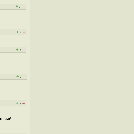
+
–
/
+
–
/
+
–
/
+
–
/
+
–
/
оповый