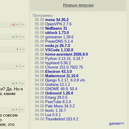
Новые версии
Программы:
06.08
mesa 3d 26.2
05.08
OpenVPN 2.7.6
+
–
/
–10
05.08
NetBeans 31
05.08
ublock 1.73.0
+
–
/
05.08
gstreamer 1.28.6
+5
05.08
PowerDNS 5.1.4
05.08
node.js 26.7.0
+
–
/
05.08
VSCode 1.132.0
05.08
home-assistant 2026.8.0
05.08
Python 3.13.15, 3.14.7
05.08
hyprland 0.56.2
+
–
/
05.08
Chrome 151.0.7922.75
04.08
Electron 43.3.0
04.08
Mattermost 11.10.0
04.08
Django 5.2.17, 6.0.8
vln
+
–
/
+3
04.08
Grafana 13.1.2
и? Да. Но я
04.08
GNOME 49.9, 50.4
04.08
Unbound 1.26.0
м, каким
04.08
Erlang 29.0.5
04.08
PeerTube 8.2.4
04.08
Pale Moon 34.3.2
+
–
/
–1
04.08
bootc 1.16.7
04.08
Lua 5.5.1
о совсем
04.08
Thunderbird 153.0.2
о
далее>>
ое, это