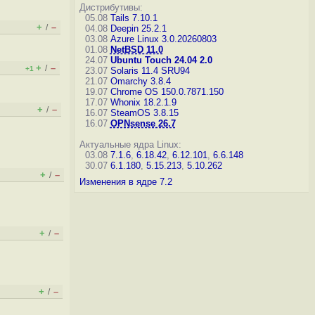
Дистрибутивы:
05.08
Tails 7.10.1
+
–
/
04.08
Deepin 25.2.1
03.08
Azure Linux 3.0.20260803
01.08
NetBSD 11.0
24.07
Ubuntu Touch 24.04 2.0
+
–
/
+1
23.07
Solaris 11.4 SRU94
21.07
Omarchy 3.8.4
19.07
Chrome OS 150.0.7871.150
17.07
Whonix 18.2.1.9
+
–
/
16.07
SteamOS 3.8.15
16.07
OPNsense 26.7
Актуальные ядра Linux:
03.08
7.1.6
,
6.18.42
,
6.12.101
,
6.6.148
30.07
6.1.180
,
5.15.213
,
5.10.262
+
–
/
Изменения в ядре 7.2
+
–
/
+
–
/