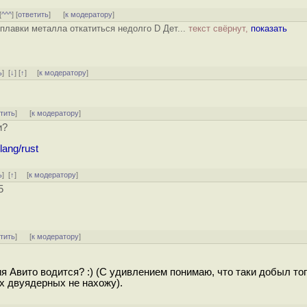
[
^^^
] [
ответить
]
[
к модератору
]
ыплавки металла откатиться недолго D Дет...
текст свёрнут,
показать
ь
]
[
↓
] [
↑
] [
к модератору
]
тить
]
[
к модератору
]
и?
lang/rust
ь
]
[
↑
] [
к модератору
]
5
тить
]
[
к модератору
]
я Авито водится? :) (С удивлением понимаю, что таки добыл т
х двуядерных не нахожу).