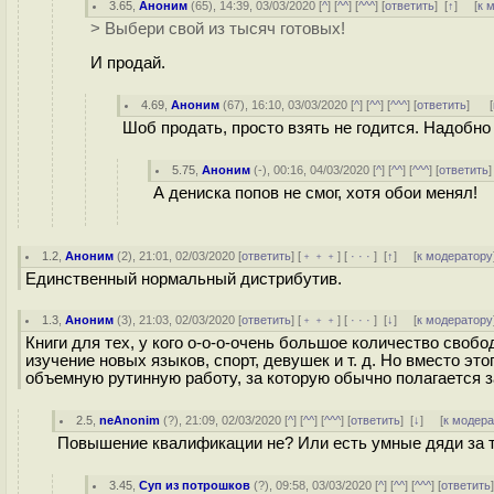
3.65
,
Аноним
(
65
), 14:39, 03/03/2020 [
^
] [
^^
] [
^^^
] [
ответить
]
[
↑
] [
к 
> Выбери свой из тысяч готовых!
И продай.
4.69
,
Аноним
(
67
), 16:10, 03/03/2020 [
^
] [
^^
] [
^^^
] [
ответить
]
[
Шоб продать, просто взять не годится. Надобн
5.75
,
Аноним
(
-
), 00:16, 04/03/2020 [
^
] [
^^
] [
^^^
] [
ответить
А дениска попов не смог, хотя обои менял!
1.2
,
Аноним
(
2
), 21:01, 02/03/2020 [
ответить
] [
﹢﹢﹢
] [
· · ·
]
[
↑
] [
к модератору
Единственный нормальный дистрибутив.
1.3
,
Аноним
(
3
), 21:03, 02/03/2020 [
ответить
] [
﹢﹢﹢
] [
· · ·
]
[
↓
] [
к модератору
Книги для тех, у кого о-о-о-очень большое количество свобо
изучение новых языков, спорт, девушек и т. д. Но вместо это
объемную рутинную работу, за которую обычно полагается з
2.5
,
neAnonim
(
?
), 21:09, 02/03/2020 [
^
] [
^^
] [
^^^
] [
ответить
]
[
↓
] [
к модер
Повышение квалификации не? Или есть умные дяди за те
3.45
,
Суп из потрошков
(
?
), 09:58, 03/03/2020 [
^
] [
^^
] [
^^^
] [
ответить