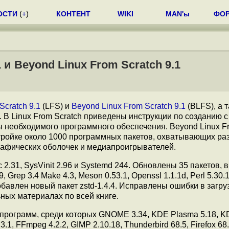
ОСТИ
(
+
)
КОНТЕНТ
WIKI
MAN'ы
ФО
 и Beyond Linux From Scratch 9.1
Scratch 9.1
(LFS) и
Beyond Linux From Scratch 9.1
(BLFS), а 
В Linux From Scratch приведены инструкции по созданию с
ы необходимого программного обеспечения. Beyond Linux F
тройке около 1000 программных пакетов, охватывающих ра
рафических оболочек и медиапроигрывателей.
 2.31, SysVinit 2.96 и Systemd 244. Обновлены 35 пакетов, 
.9, Grep 3.4 Make 4.3, Meson 0.53.1, Openssl 1.1.1d, Perl 5.30.
90. Добавлен новый пакет zstd-1.4.4. Исправлены ошибки в загр
ных материалах по всей книге.
0 программ, среди которых GNOME 3.34, KDE Plasma 5.18, 
.3.1, FFmpeg 4.2.2, GIMP 2.10.18, Thunderbird 68.5, Firefox 68.