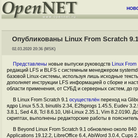
НОВ
Опубликованы Linux From Scratch 9.1
02.03.2020 20:36 (MSK)
Представлены
новые выпуски руководств
Linux From 
редакций LFS и BLFS с системным менеджером systemd. 
базовой Linux-системы, используя лишь исходные текст
дополняет инструкции LFS информацией о сборке и нас
области применения, от СУБД и серверных систем, до г
В Linux From Scratch 9.1
осуществлён
переход на Glibc
ядро Linux 5.5.3, binutils 2.34, E2fsprogs 1.45.5, Eudev 3.2
3.8.1, Sed 4.8, Tcl 8.6.10, Util-Linux 2.35.1, Vim 8.2.01
скриптах, выполнены редакторские работы в пояснитель
В Beyond Linux From Scratch 9.1 обновлено около 84
Applications 19.12.2, LibreOffice 6.4, AbiWord 3.0.4, Cups 2