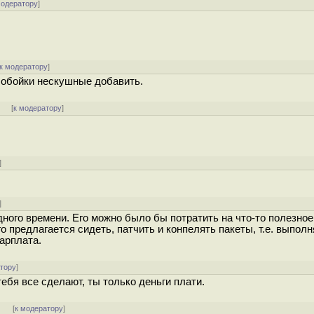
модератору
]
к модератору
]
о обойки нескушные добавить.
]
[
к модератору
]
]
]
дного времени. Его можно было бы потратить на что-то полезное 
го предлагается сидеть, патчить и конпелять пакеты, т.е. выполн
арплата.
атору
]
бя все сделают, ты только деньги плати.
]
[
к модератору
]