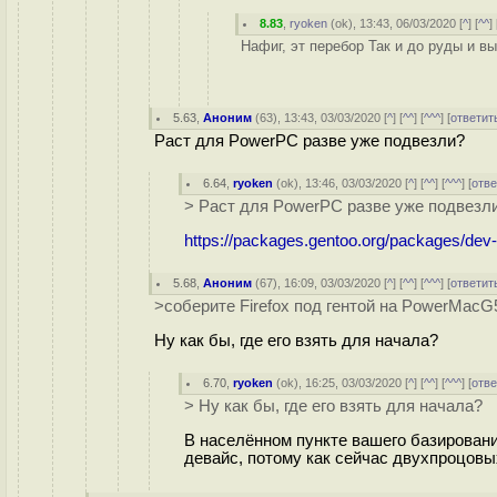
8.83
,
ryoken
(
ok
), 13:43, 06/03/2020 [
^
] [
^^
] 
Нафиг, эт перебор Так и до руды и в
5.63
,
Аноним
(
63
), 13:43, 03/03/2020 [
^
] [
^^
] [
^^^
] [
ответит
Раст для PowerPC разве уже подвезли?
6.64
,
ryoken
(
ok
), 13:46, 03/03/2020 [
^
] [
^^
] [
^^^
] [
отве
> Раст для PowerPC разве уже подвезл
https://packages.gentoo.org/packages/dev-
5.68
,
Аноним
(
67
), 16:09, 03/03/2020 [
^
] [
^^
] [
^^^
] [
ответит
>соберите Firefox под гентой на PowerMacG
Ну как бы, где его взять для начала?
6.70
,
ryoken
(
ok
), 16:25, 03/03/2020 [
^
] [
^^
] [
^^^
] [
отве
> Ну как бы, где его взять для начала?
В населённом пункте вашего базировани
девайс, потому как сейчас двухпроцовы