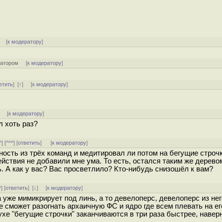
[
к модератору
]
ратором
[
к модератору
]
етить
]
[
↑
] [
к модератору
]
]
[
к модератору
]
л хоть раз?
^
] [
^^^
] [
ответить
]
[
к модератору
]
ость из трёх команд и медитировал ли потом на бегущие строчк
действия не добавили мне ума. То есть, остался таким же дерево
. А как у вас? Вас просветлило? Кто-нибудь снизошёл к вам?
^
] [
ответить
]
[
↓
] [
к модератору
]
же мимикрирует под линь, а то девелоперс, девелоперс из нег
 сможет разогнать архаичную ФС и ядро где всем плевать на ег
ухе "бегущие строчки" заканчиваются в три раза быстрее, наверн