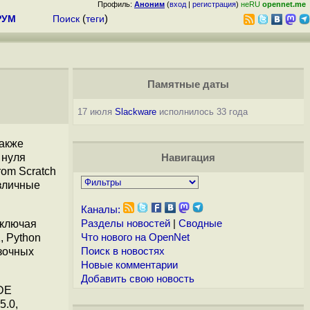
Профиль:
Аноним
(
вход
|
регистрация
)
неRU
opennet.me
РУМ
Поиск
(
теги
)
Памятные даты
17 июля
Slackware
исполнилось 33 года
также
 нуля
Навигация
rom Scratch
зличные
Каналы:
включая
Разделы новостей
|
Сводные
1, Python
Что нового на OpenNet
узочных
Поиск в новостях
Новые комментарии
Добавить свою новость
KDE
5.0,