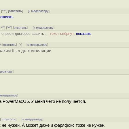
] [
^^^
] [
ответить
]
[
к модератору
]
показать
 [
^^
] [
^^^
] [
ответить
]
[
к модератору
]
попроси докторов зашить ...
текст свёрнут,
показать
^
] [
ответить
]
[
↑
] [
к модератору
]
 каким был до компиляции.
дератору
]
 модератору
]
на PowerMacG5. У меня чёто не получается.
^
] [
ответить
]
[
к модератору
]
 не нужен. А может даже и фаряфокс тоже не нужен.