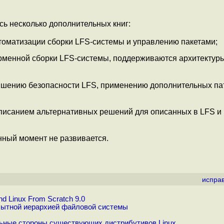
сь несколько дополнительных книг:
втоматизации сборки LFS-системы и управлению пакетами;
рменной сборки LFS-системы, поддерживаются архитектуры
вышению безопасности LFS, применению дополнительных па
 описанием альтернативных решений для описанных в LFS и
анный момент не развивается.
испра
d Linux From Scratch 9.0
бытной иерархией файловой системы
льные стороны существующих дистрибутивов Linux