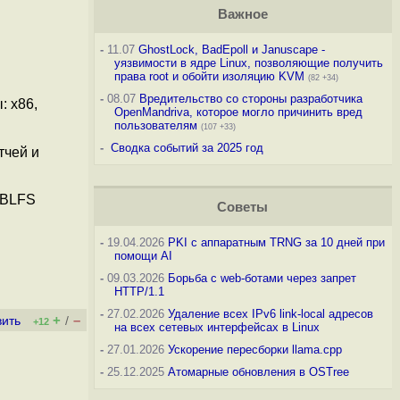
Важное
-
11.07
GhostLock, BadEpoll и Januscape -
уязвимости в ядре Linux, позволяющие получить
права root и обойти изоляцию KVM
(82 +34)
-
08.07
Вредительство со стороны разработчика
: x86,
OpenMandriva, которое могло причинить вред
пользователям
(107 +33)
-
Сводка событий за 2025 год
тчей и
 BLFS
Советы
-
19.04.2026
PKI с аппаратным TRNG за 10 дней при
помощи AI
-
09.03.2026
Борьба с web-ботами через запрет
HTTP/1.1
-
27.02.2026
Удаление всех IPv6 link-local адресов
+
–
вить
/
+12
на всех сетевых интерфейсах в Linux
-
27.01.2026
Ускорение пересборки llama.cpp
-
25.12.2025
Атомарные обновления в OSTree