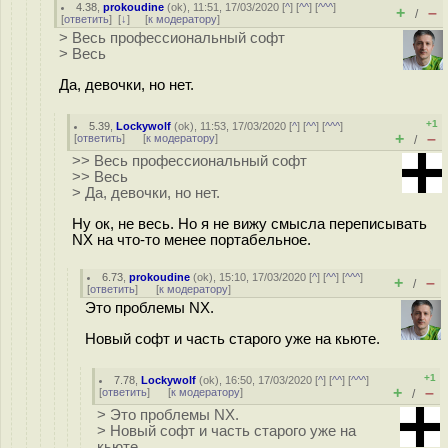
4.38
,
prokoudine
(
ok
), 11:51, 17/03/2020 [
^
] [
^^
] [
^^^
]
+
–
/
[
ответить
]
[
↓
] [
к модератору
]
> Весь профессиональный софт
> Весь
Да, девочки, но нет.
+1
5.39
,
Lockywolf
(
ok
), 11:53, 17/03/2020 [
^
] [
^^
] [
^^^
]
+
–
[
ответить
]
[
к модератору
]
/
>> Весь профессиональный софт
>> Весь
> Да, девочки, но нет.
Ну ок, не весь. Но я не вижу смысла переписывать
NX на что-то менее портабельное.
6.73
,
prokoudine
(
ok
), 15:10, 17/03/2020 [
^
] [
^^
] [
^^^
]
+
–
/
[
ответить
]
[
к модератору
]
Это проблемы NX.
Новый софт и часть старого уже на кьюте.
+1
7.78
,
Lockywolf
(
ok
), 16:50, 17/03/2020 [
^
] [
^^
] [
^^^
]
+
–
[
ответить
]
[
к модератору
]
/
> Это проблемы NX.
> Новый софт и часть старого уже на
кьюте.