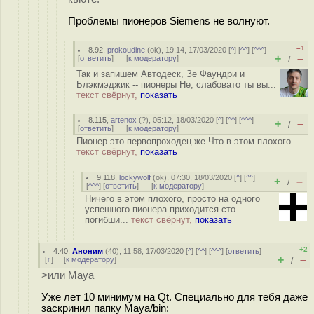
Проблемы пионеров Siemens не волнуют.
–1
8.92
,
prokoudine
(
ok
), 19:14, 17/03/2020 [
^
] [
^^
] [
^^^
]
+
–
[
ответить
]
[
к модератору
]
/
Так и запишем Автодеск, Зе Фаундри и
Блэкмэджик -- пионеры Не, слабовато ты вы...
текст свёрнут,
показать
8.115
,
artenox
(
?
), 05:12, 18/03/2020 [
^
] [
^^
] [
^^^
]
+
–
/
[
ответить
]
[
к модератору
]
Пионер это первопроходец же Что в этом плохого ...
текст свёрнут,
показать
9.118
,
lockywolf
(
ok
), 07:30, 18/03/2020 [
^
] [
^^
]
+
–
/
[
^^^
] [
ответить
]
[
к модератору
]
Ничего в этом плохого, просто на одного
успешного пионера приходится сто
погибши...
текст свёрнут,
показать
+2
4.40
,
Аноним
(
40
), 11:58, 17/03/2020 [
^
] [
^^
] [
^^^
] [
ответить
]
+
–
[
↑
] [
к модератору
]
/
>или Maya
Уже лет 10 минимум на Qt. Специально для тебя даже
заскринил папку Maya/bin: