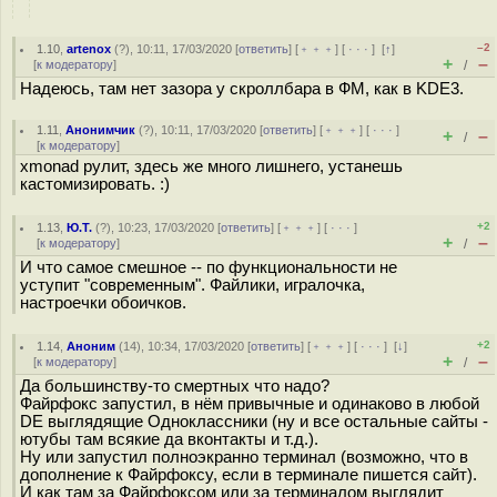
–2
1.10
,
artenox
(
?
), 10:11, 17/03/2020 [
ответить
] [
﹢﹢﹢
] [
· · ·
]
[
↑
]
+
–
[
к модератору
]
/
Надеюсь, там нет зазора у скроллбара в ФМ, как в KDE3.
1.11
,
Анонимчик
(
?
), 10:11, 17/03/2020 [
ответить
] [
﹢﹢﹢
] [
· · ·
]
+
–
/
[
к модератору
]
xmonad рулит, здесь же много лишнего, устанешь
кастомизировать. :)
+2
1.13
,
Ю.Т.
(
?
), 10:23, 17/03/2020 [
ответить
] [
﹢﹢﹢
] [
· · ·
]
+
–
[
к модератору
]
/
И что самое смешное -- по функциональности не
уступит "современным". Файлики, игралочка,
настроечки обоичков.
+2
1.14
,
Аноним
(
14
), 10:34, 17/03/2020 [
ответить
] [
﹢﹢﹢
] [
· · ·
]
[
↓
]
+
–
[
к модератору
]
/
Да большинству-то смертных что надо?
Файрфокс запустил, в нём привычные и одинаково в любой
DE выглядящие Одноклассники (ну и все остальные сайты -
ютубы там всякие да вконтакты и т.д.).
Ну или запустил полноэкранно терминал (возможно, что в
дополнение к Файрфоксу, если в терминале пишется сайт).
И как там за Файрфоксом или за терминалом выглядит