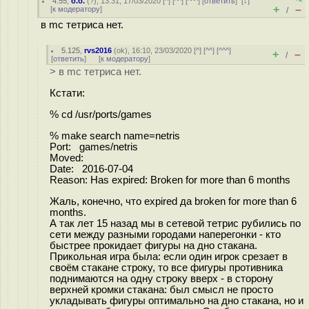
4.55
,
б.б.
(
?
), 13:31, 17/03/2020 [
^
] [
^^
] [
^^^
] [
ответить
]
[
↓
]
+
–
[
к модератору
]
/
в mc тетриса нет.
5.125
,
rvs2016
(
ok
), 16:10, 23/03/2020 [
^
] [
^^
] [
^^^
]
+
–
/
[
ответить
]
[
к модератору
]
> в mc тетриса нет.
Кстати:
% cd /usr/ports/games
% make search name=netris
Port: games/netris
Moved:
Date: 2016-07-04
Reason: Has expired: Broken for more than 6 months
Жаль, конечно, что expired да broken for more than 6
months.
А так лет 15 назад мы в сетевой тетрис рубились по
сети между разными городами наперегонки - кто
быстрее прокидает фигуры на дно стакана.
Прикольная игра была: если один игрок срезает в
своём стакане строку, то все фигуры противника
поднимаются на одну строку вверх - в сторону
верхней кромки стакана: был смысл не просто
укладывать фигуры оптимально на дно стакана, но и