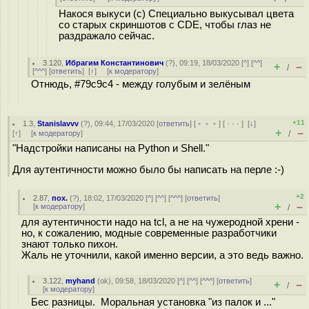
Накося выкуси (с) Специально выкусывал цвета
со старых скриншотов с CDE, чтобы глаз не
раздражало сейчас.
3.120
,
Ибрагим Константинович
(
?
), 09:19, 18/03/2020 [
^
] [
^^
]
+
–
/
[
^^^
] [
ответить
]
[
↑
] [
к модератору
]
Отнюдь, #79c9c4 - между голубым и зелёным
+11
1.3
,
Stanislavvv
(
?
), 09:44, 17/03/2020 [
ответить
] [
﹢﹢﹢
] [
· · ·
]
[
↓
]
+
–
[
↑
] [
к модератору
]
/
"Надстройки написаны на Python и Shell."
Для аутентичности можно было бы написать на перле :-)
+2
2.87
,
пох.
(
?
), 18:02, 17/03/2020 [
^
] [
^^
] [
^^^
] [
ответить
]
+
–
[
к модератору
]
/
для аутентичности надо на tcl, а не на чужеродной хрени -
но, к сожалению, модные современные разработчики
знают только пихон.
Жаль не уточнили, какой именно версии, а это ведь важно.
3.122
,
myhand
(
ok
), 09:58, 18/03/2020 [
^
] [
^^
] [
^^^
] [
ответить
]
+
–
/
[
к модератору
]
Бес разницы. Моральная установка "из палок и ..."