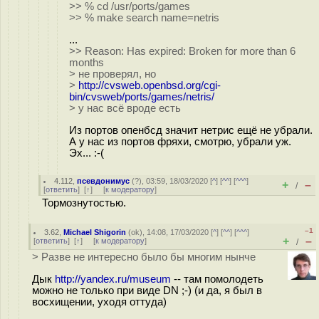
>> % cd /usr/ports/games
>> % make search name=netris
...
>> Reason: Has expired: Broken for more than 6
months
> не проверял, но
>
http://cvsweb.openbsd.org/cgi-
bin/cvsweb/ports/games/netris/
> у нас всё вроде есть
Из портов опенбсд значит нетрис ещё не убрали.
А у нас из портов фряхи, смотрю, убрали уж.
Эх... :-(
4.112
,
псевдонимус
(
?
), 03:59, 18/03/2020 [
^
] [
^^
] [
^^^
]
+
–
/
[
ответить
]
[
↑
] [
к модератору
]
Тормознутостью.
–1
3.62
,
Michael Shigorin
(
ok
), 14:08, 17/03/2020 [
^
] [
^^
] [
^^^
]
+
–
[
ответить
]
[
↑
] [
к модератору
]
/
> Разве не интересно было бы многим нынче
Дык
http://yandex.ru/museum
-- там помолодеть
можно не только при виде DN ;-) (и да, я был в
восхищении, уходя оттуда)