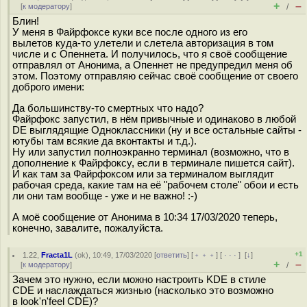
+
–
[
к модератору
]
/
Блин!
У меня в Файрфоксе куки все после одного из его
вылетов куда-то улетели и слетела авторизация в том
числе и с Опеннета. И получилось, что я своё сообщение
отправлял от Анонима, а Опеннет не предупредил меня об
этом. Поэтому отправляю сейчас своё сообщение от своего
доброго имени:
Да большинству-то смертных что надо?
Файрфокс запустил, в нём привычные и одинаково в любой
DE выглядящие Одноклассники (ну и все остальные сайты -
ютубы там всякие да вконтакты и т.д.).
Ну или запустил полноэкранно терминал (возможно, что в
дополнение к Файрфоксу, если в терминале пишется сайт).
И как там за Файрфоксом или за терминалом выглядит
рабочая среда, какие там на её "рабочем столе" обои и есть
ли они там вообще - уже и не важно! :-)
А моё сообщение от Анонима в 10:34 17/03/2020 теперь,
конечно, завалите, пожалуйста.
+1
1.22
,
Fracta1L
(
ok
), 10:49, 17/03/2020 [
ответить
] [
﹢﹢﹢
] [
· · ·
]
[
↓
]
+
–
[
к модератору
]
/
Зачем это нужно, если можно настроить KDE в стиле
CDE и наслаждаться жизнью (насколько это возможно
в look'n'feel CDE)?