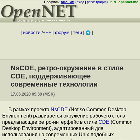
Профиль:
Аноним
(
вход
|
регистрация
)
неRU
opennet.me
[
новости
/
+++
|
форум
|
теги
|
]
NsCDE, ретро-окружение в стиле
CDE, поддерживающее
современные технологии
17.03.2020 09:30 (MSK)
В рамках проекта
NsCDE
(Not so Common Desktop
Environment) развивается окружение рабочего стола,
предлагающее ретро-интерфейс в стиле
CDE
(Common
Desktop Environment), адаптированный для
использования на современных Unix-подобных