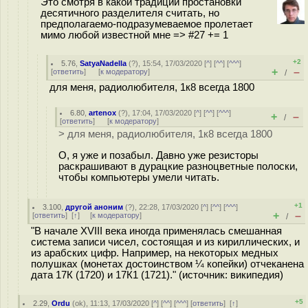
Это смотря в какой традиции простановки
десятичного разделителя считать, но
предполагаемо-подразумеваемое пролетает
мимо любой известной мне => #27 += 1
+2
5.76
,
SatyaNadella
(
?
), 15:54, 17/03/2020 [
^
] [
^^
] [
^^^
]
+
–
[
ответить
]
[
к модератору
]
/
для меня, радиолюбителя, 1к8 всегда 1800
6.80
,
artenox
(
?
), 17:04, 17/03/2020 [
^
] [
^^
] [
^^^
]
+
–
/
[
ответить
]
[
к модератору
]
> для меня, радиолюбителя, 1к8 всегда 1800
О, я уже и позабыл. Давно уже резисторы
раскрашивают в дурацкие разноцветные полоски,
чтобы компьютеры умели читать.
+1
3.100
,
другой аноним
(
?
), 22:28, 17/03/2020 [
^
] [
^^
] [
^^^
]
+
–
[
ответить
]
[
↑
] [
к модератору
]
/
"В начале XVIII века иногда применялась смешанная
система записи чисел, состоящая и из кириллических, и
из арабских цифр. Например, на некоторых медных
полушках (монетах достоинством ¼ копейки) отчеканена
дата 17К (1720) и 17К1 (1721)." (источник: википедия)
+5
2.29
,
Ordu
(
ok
), 11:13, 17/03/2020 [
^
] [
^^
] [
^^^
] [
ответить
]
[
↑
]