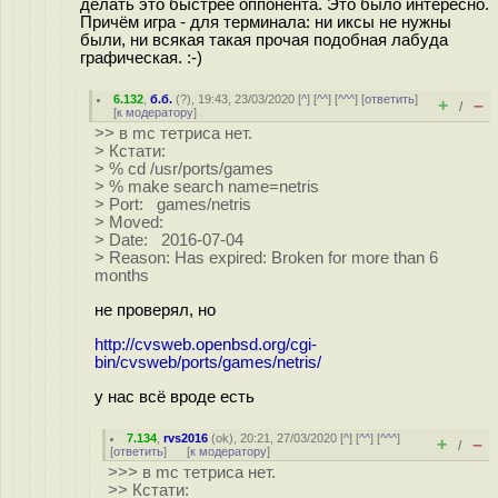
делать это быстрее оппонента. Это было интересно.
Причём игра - для терминала: ни иксы не нужны
были, ни всякая такая прочая подобная лабуда
графическая. :-)
6.132
,
б.б.
(
?
), 19:43, 23/03/2020 [
^
] [
^^
] [
^^^
] [
ответить
]
+
–
/
[
к модератору
]
>> в mc тетриса нет.
> Кстати:
> % cd /usr/ports/games
> % make search name=netris
> Port: games/netris
> Moved:
> Date: 2016-07-04
> Reason: Has expired: Broken for more than 6
months
не проверял, но
http://cvsweb.openbsd.org/cgi-
bin/cvsweb/ports/games/netris/
у нас всё вроде есть
7.134
,
rvs2016
(
ok
), 20:21, 27/03/2020 [
^
] [
^^
] [
^^^
]
+
–
/
[
ответить
]
[
к модератору
]
>>> в mc тетриса нет.
>> Кстати: