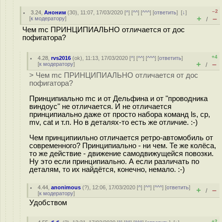
–2
3.24
,
Аноним
(
30
), 11:07, 17/03/2020 [
^
] [
^^
] [
^^^
] [
ответить
]
[
↓
]
+
–
[
к модератору
]
/
Чем mc ПРИНЦИПИАЛЬНО отличается от дос
пофигатора?
+4
4.28
,
rvs2016
(
ok
), 11:13, 17/03/2020 [
^
] [
^^
] [
^^^
] [
ответить
]
+
–
[
к модератору
]
/
> Чем mc ПРИНЦИПИАЛЬНО отличается от дос
пофигатора?
Принципиально mc и от Дельфина и от "проводника
виндоус" не отличается. И не отличается
принципиально даже от просто набора команд ls, cp,
mv, cat и т.п. Но в деталях-то есть же отличие. :-)
Чем принципиильно отличается ретро-автомобиль от
современного? Принципиально - ни чем. Те же колёса,
то же действие - движение самодвижущейся повозки.
Ну это если принципиально. А если различать по
деталям, то их найдётся, конечно, немало. :-)
4.44
,
anonimous
(
?
), 12:06, 17/03/2020 [
^
] [
^^
] [
^^^
] [
ответить
]
+
–
/
[
к модератору
]
Удобством
+2