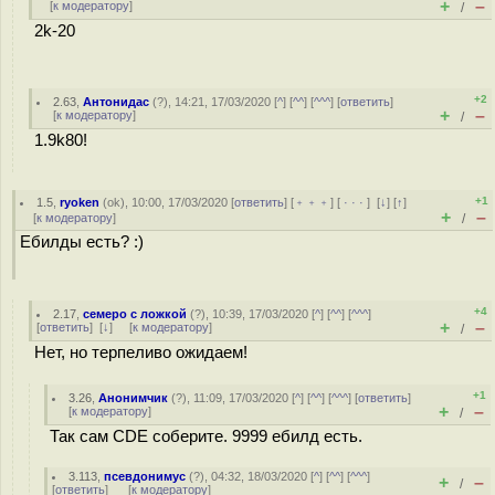
+
–
[
к модератору
]
/
2k-20
+2
2.63
,
Антонидас
(
?
), 14:21, 17/03/2020 [
^
] [
^^
] [
^^^
] [
ответить
]
+
–
[
к модератору
]
/
1.9k80!
+1
1.5
,
ryoken
(
ok
), 10:00, 17/03/2020 [
ответить
] [
﹢﹢﹢
] [
· · ·
]
[
↓
] [
↑
]
+
–
[
к модератору
]
/
Ебилды есть? :)
+4
2.17
,
семеро с ложкой
(
?
), 10:39, 17/03/2020 [
^
] [
^^
] [
^^^
]
+
–
[
ответить
]
[
↓
] [
к модератору
]
/
Нет, но терпеливо ожидаем!
+1
3.26
,
Анонимчик
(
?
), 11:09, 17/03/2020 [
^
] [
^^
] [
^^^
] [
ответить
]
+
–
[
к модератору
]
/
Так сам CDE соберите. 9999 ебилд есть.
3.113
,
псевдонимус
(
?
), 04:32, 18/03/2020 [
^
] [
^^
] [
^^^
]
+
–
/
[
ответить
]
[
к модератору
]