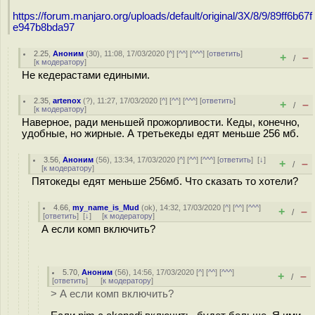
https://forum.manjaro.org/uploads/default/original/3X/8/9/89ff6b67f
e947b8bda97
2.25
,
Аноним
(
30
), 11:08, 17/03/2020 [
^
] [
^^
] [
^^^
] [
ответить
]
+
–
/
[
к модератору
]
Не кедерастами едиными.
2.35
,
artenox
(
?
), 11:27, 17/03/2020 [
^
] [
^^
] [
^^^
] [
ответить
]
+
–
/
[
к модератору
]
Наверное, ради меньшей прожорливости. Кеды, конечно,
удобные, но жирные. А третьекеды едят меньше 256 мб.
3.56
,
Аноним
(
56
), 13:34, 17/03/2020 [
^
] [
^^
] [
^^^
] [
ответить
]
[
↓
]
+
–
/
[
к модератору
]
Пятокеды едят меньше 256мб. Что сказать то хотели?
4.66
,
my_name_is_Mud
(
ok
), 14:32, 17/03/2020 [
^
] [
^^
] [
^^^
]
+
–
/
[
ответить
]
[
↓
] [
к модератору
]
А если комп включить?
5.70
,
Аноним
(
56
), 14:56, 17/03/2020 [
^
] [
^^
] [
^^^
]
+
–
/
[
ответить
]
[
к модератору
]
> А если комп включить?