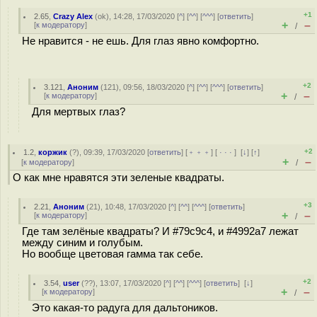
+1
2.65
,
Crazy Alex
(
ok
), 14:28, 17/03/2020 [
^
] [
^^
] [
^^^
] [
ответить
]
+
–
[
к модератору
]
/
Не нравится - не ешь. Для глаз явно комфортно.
+2
3.121
,
Аноним
(
121
), 09:56, 18/03/2020 [
^
] [
^^
] [
^^^
] [
ответить
]
+
–
[
к модератору
]
/
Для мертвых глаз?
+2
1.2
,
коржик
(
?
), 09:39, 17/03/2020 [
ответить
] [
﹢﹢﹢
] [
· · ·
]
[
↓
] [
↑
]
+
–
[
к модератору
]
/
О как мне нравятся эти зеленые квадраты.
+3
2.21
,
Аноним
(
21
), 10:48, 17/03/2020 [
^
] [
^^
] [
^^^
] [
ответить
]
+
–
[
к модератору
]
/
Где там зелёные квадраты? И #79c9c4, и #4992a7 лежат
между синим и голубым.
Но вообще цветовая гамма так себе.
+2
3.54
,
user
(
??
), 13:07, 17/03/2020 [
^
] [
^^
] [
^^^
] [
ответить
]
[
↓
]
+
–
[
к модератору
]
/
Это какая-то радуга для дальтоников.