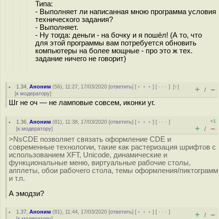
Типа:
- Выполняет ли написанная мною программа условия
технического задания?
- Выполняет.
- Ну тогда: деньги - на бочку и я пошёл! (А то, что
для этой программы вам потребуется обновить
компьютеры на более мощные - про это ж тех.
задание ничего не говорит)
1.34
,
Аноним
(
56
), 11:27, 17/03/2020 [
ответить
] [
﹢﹢﹢
] [
· · ·
]
[
↑
]
+
–
/
[
к модератору
]
Шг не оч — не ламповые совсем, иконки уг.
+1
1.36
,
Аноним
(
81
), 11:38, 17/03/2020 [
ответить
] [
﹢﹢﹢
] [
· · ·
]
+
–
[
к модератору
]
/
>NsCDE позволяет связать оформление CDE и
современные технологии, такие как растеризация шрифтов с
использованием XFT, Unicode, динамические и
функциональные меню, виртуальные рабочие столы,
апплеты, обои рабочего стола, темы оформления/пиктограмм
и т.п.
А эмодзи?
1.37
,
Аноним
(
81
), 11:44, 17/03/2020 [
ответить
] [
﹢﹢﹢
] [
· · ·
]
+
–
/
[
к модератору
]