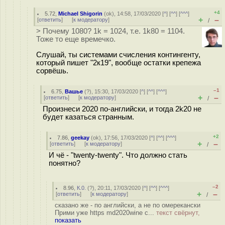
+4
5.72
,
Michael Shigorin
(
ok
), 14:58, 17/03/2020 [
^
] [
^^
] [
^^^
]
+
–
[
ответить
]
[
к модератору
]
/
> Почему 1080? 1k = 1024, т.е. 1k80 = 1104.
Тоже то еще времечко.
Слушай, ты системами счисления контингенту,
который пишет "2к19", вообще остатки крепежа
сорвёшь.
–1
6.75
,
Вашье
(
?
), 15:30, 17/03/2020 [
^
] [
^^
] [
^^^
]
+
–
[
ответить
]
[
к модератору
]
/
Произнеси 2020 по-английски, и тогда 2k20 не
будет казаться странным.
+2
7.86
,
geekay
(
ok
), 17:56, 17/03/2020 [
^
] [
^^
] [
^^^
]
+
–
[
ответить
]
[
к модератору
]
/
И чё - "twenty-twenty". Что должно стать
понятно?
–2
8.96
,
К.0.
(
?
), 20:11, 17/03/2020 [
^
] [
^^
] [
^^^
]
+
–
[
ответить
]
[
к модератору
]
/
сказано же - по английски, а не по омерекански
Прими уже https md2020wine c...
текст свёрнут,
показать