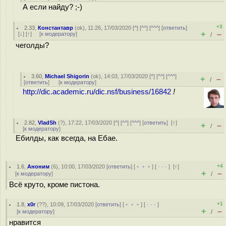
А если найду? ;-)
+3
2.33
,
Константавр
(
ok
), 11:26, 17/03/2020 [
^
] [
^^
] [
^^^
] [
ответить
]
+
–
[
↓
] [
↑
] [
к модератору
]
/
чеголды?
3.60
,
Michael Shigorin
(
ok
), 14:03, 17/03/2020 [
^
] [
^^
] [
^^^
]
+
–
/
[
ответить
]
[
к модератору
]
http://dic.academic.ru/dic.nsf/business/16842
!
2.82
,
VladSh
(
?
), 17:22, 17/03/2020 [
^
] [
^^
] [
^^^
] [
ответить
]
[
↑
]
+
–
/
[
к модератору
]
Ебилды, как всегда, на Ебае.
+4
1.6
,
Аноним
(
6
), 10:00, 17/03/2020 [
ответить
] [
﹢﹢﹢
] [
· · ·
]
[
↑
]
+
–
[
к модератору
]
/
Всё круто, кроме пистона.
+1
1.8
,
x0r
(
??
), 10:09, 17/03/2020 [
ответить
] [
﹢﹢﹢
] [
· · ·
]
+
–
[
к модератору
]
/
нравится