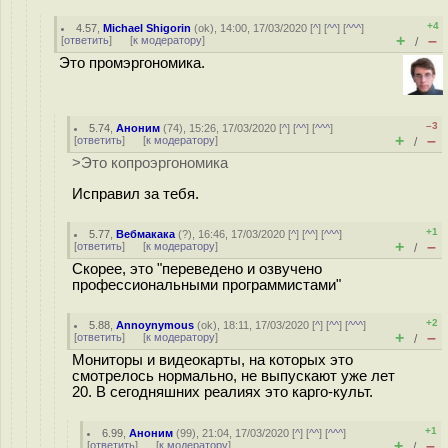
+4
4.57
,
Michael Shigorin
(
ok
), 14:00, 17/03/2020 [
^
] [
^^
] [
^^^
]
+
–
[
ответить
]
[
к модератору
]
/
Это промэргономика.
–3
5.74
,
Аноним
(
74
), 15:26, 17/03/2020 [
^
] [
^^
] [
^^^
]
+
–
[
ответить
]
[
к модератору
]
/
>Это копроэргономика
Исправил за тебя.
+1
5.77
,
Вебмакака
(
?
), 16:46, 17/03/2020 [
^
] [
^^
] [
^^^
]
+
–
[
ответить
]
[
к модератору
]
/
Скорее, это "переведено и озвучено
профессиональными программистами"
+2
5.88
,
Annoynymous
(
ok
), 18:11, 17/03/2020 [
^
] [
^^
] [
^^^
]
+
–
[
ответить
]
[
к модератору
]
/
Мониторы и видеокарты, на которых это
смотрелось нормально, не выпускают уже лет
20. В сегодняшних реалиях это карго-культ.
+1
6.99
,
Аноним
(
99
), 21:04, 17/03/2020 [
^
] [
^^
] [
^^^
]
+
–
[
ответить
]
[
к модератору
]
/