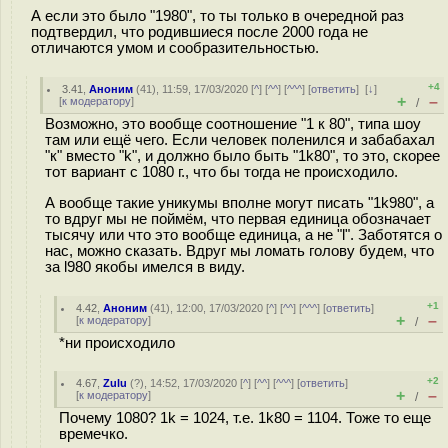
А если это было "1980", то ты только в очередной раз
подтвердил, что родившиеся после 2000 года не
отличаются умом и сообразительностью.
+4
3.41
,
Аноним
(
41
), 11:59, 17/03/2020 [
^
] [
^^
] [
^^^
] [
ответить
]
[
↓
]
+
–
[
к модератору
]
/
Возможно, это вообще соотношение "1 к 80", типа шоу
там или ещё чего. Если человек поленился и забабахал
"к" вместо "k", и должно было быть "1k80", то это, скорее
тот вариант с 1080 г., что бы тогда не происходило.
А вообще такие уникумы вполне могут писать "1k980", а
то вдруг мы не поймём, что первая единица обозначает
тысячу или что это вообще единица, а не "l". Заботятся о
нас, можно сказать. Вдруг мы ломать голову будем, что
за l980 якобы имелся в виду.
+1
4.42
,
Аноним
(
41
), 12:00, 17/03/2020 [
^
] [
^^
] [
^^^
] [
ответить
]
+
–
[
к модератору
]
/
*ни происходило
+2
4.67
,
Zulu
(
?
), 14:52, 17/03/2020 [
^
] [
^^
] [
^^^
] [
ответить
]
+
–
[
к модератору
]
/
Почему 1080? 1k = 1024, т.е. 1k80 = 1104. Тоже то еще
времечко.