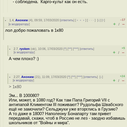
- соблюдена. Карго-культ как он есть.
–17
1.4
,
Аноним
(
4
), 09:59, 17/03/2020 [
ответить
] [
﹢﹢﹢
] [
· · ·
]
[
↓
] [
↑
]
+
–
[
к модератору
]
/
лол добро пожаловать в 1к80
+5
2.7
,
ryoken
(
ok
), 10:06, 17/03/2020 [
^
] [
^^
] [
^^^
] [
ответить
]
+
–
[
к модератору
]
/
А чем плохо? :)
+24
2.27
,
Аноним
(
21
), 11:09, 17/03/2020 [
^
] [
^^
] [
^^^
] [
ответить
]
[
↓
]
+
–
[
к модератору
]
/
> 1к80
Эм... В 100080?
Или, может, в 1080 год? Как там Папа Григорий VII с
антипапой Климентом III поживают? Рудольфа Швабского
ещё не замочили? Сельджуки уже вторглись в Грузию?
А то даже в 1800? Наполеону Бонапарту там привет
передавай, скажи, чтоб в Россию не лез - заодно избавишь
школьников от "Войны и мира".