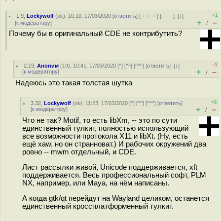
+1
1.9
,
Lockywolf
(
ok
), 10:10, 17/03/2020 [
ответить
] [
﹢﹢﹢
] [
· · ·
]
[
↓
]
+
–
[
к модератору
]
/
Почему бы в оригинальный CDE не контрибутить?
–1
2.19
,
Аноним
(
19
), 10:41, 17/03/2020 [
^
] [
^^
] [
^^^
] [
ответить
]
[
↓
]
+
–
[
к модератору
]
/
Надеюсь это такая толстая шутка
+6
3.32
,
Lockywolf
(
ok
), 11:23, 17/03/2020 [
^
] [
^^
] [
^^^
] [
ответить
]
+
–
[
к модератору
]
/
Что не так? Motif, то есть libXm, -- это по сути
единственный тулкит, полностью использующий
все возможности протокола X11 и libXt. (Ну, есть
ещё xaw, но он странноват.) И рабочих окружений два
ровно -- mwm отдельный, и CDE.
Лист рассылки живой, Unicode поддерживается, xft
поддерживается. Весь профессиональный софт, PLM
NX, например, или Maya, на нём написаны.
А когда gtk/qt перейдут на Wayland целиком, останется
единственный кроссплатформенный тулкит.