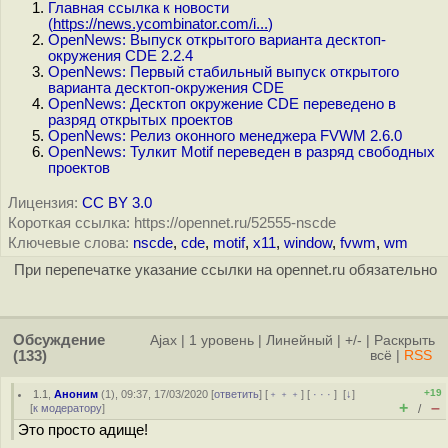
Главная ссылка к новости
(
https://news.ycombinator.com/i...
)
OpenNews: Выпуск открытого варианта десктоп-
окружения CDE 2.2.4
OpenNews: Первый стабильный выпуск открытого
варианта десктоп-окружения CDE
OpenNews: Десктоп окружение CDE переведено в
разряд открытых проектов
OpenNews: Релиз оконного менеджера FVWM 2.6.0
OpenNews: Тулкит Motif переведен в разряд свободных
проектов
Лицензия:
CC BY 3.0
Короткая ссылка: https://opennet.ru/52555-nscde
Ключевые слова:
nscde
,
cde
,
motif
,
x11
,
window
,
fvwm
,
wm
При перепечатке указание ссылки на opennet.ru обязательно
Обсуждение
Ajax
|
1 уровень
|
Линейный
|
+/-
|
Раскрыть
(133)
всё
|
RSS
+19
1.1
,
Аноним
(
1
), 09:37, 17/03/2020 [
ответить
] [
﹢﹢﹢
] [
· · ·
]
[
↓
]
+
–
[
к модератору
]
/
Это просто адище!