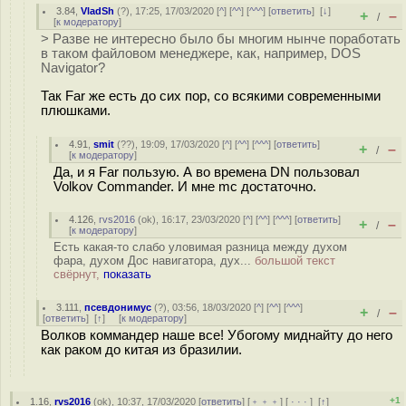
3.84
,
VladSh
(
?
), 17:25, 17/03/2020 [
^
] [
^^
] [
^^^
] [
ответить
]
[
↓
]
+
–
/
[
к модератору
]
> Разве не интересно было бы многим нынче поработать
в таком файловом менеджере, как, например, DOS
Navigator?
Так Far же есть до сих пор, со всякими современными
плюшками.
4.91
,
smit
(
??
), 19:09, 17/03/2020 [
^
] [
^^
] [
^^^
] [
ответить
]
+
–
/
[
к модератору
]
Да, и я Far пользую. А во времена DN пользовал
Volkov Commander. И мне mc достаточно.
4.126
,
rvs2016
(
ok
), 16:17, 23/03/2020 [
^
] [
^^
] [
^^^
] [
ответить
]
+
–
/
[
к модератору
]
Есть какая-то слабо уловимая разница между духом
фара, духом Дос навигатора, дух...
большой текст
свёрнут,
показать
3.111
,
псевдонимус
(
?
), 03:56, 18/03/2020 [
^
] [
^^
] [
^^^
]
+
–
/
[
ответить
]
[
↑
] [
к модератору
]
Волков коммандер наше все! Убогому миднайту до него
как раком до китая из бразилии.
+1
1.16
,
rvs2016
(
ok
), 10:37, 17/03/2020 [
ответить
] [
﹢﹢﹢
] [
· · ·
]
[
↑
]