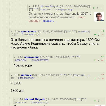
9.124
,
Michael Shigorin
(
ok
), 22:04, 18/03/2020 [
^
]
+
–
/
[
^^
] [
^^^
] [
ответить
]
[
к модератору
]
Ох уж эти якобы знатоки http english2017 ru
how-to-pronounce-2020-in-english...
текст
свёрнут,
показать
+4
3.49
,
anonymous
(
??
), 12:43, 17/03/2020 [
^
] [
^^
] [
^^^
] [
ответить
]
+
–
[
↓
] [
↑
] [
к модератору
]
/
Это больше похоже на номинал транзистора, 1800 Ом.
Надо Арине Родионовне сказать, чтобы Сашку учила,
что дуэли - бяка.
+3
4.51
,
anonymous
(
??
), 12:46, 17/03/2020 [
^
] [
^^
] [
^^^
]
+
–
[
ответить
]
[
к модератору
]
/
*резистора
–1
3.50
,
Аноним
(
50
), 12:44, 17/03/2020 [
^
] [
^^
] [
^^^
] [
ответить
]
[
↓
]
+
–
[
↑
] [
к модератору
]
/
> 1к80
1800 же
4.59
,
Michael Shigorin
(
ok
), 14:02, 17/03/2020 [
^
] [
^^
] [
^^^
]
+
–
/
[
ответить
]
[
к модератору
]