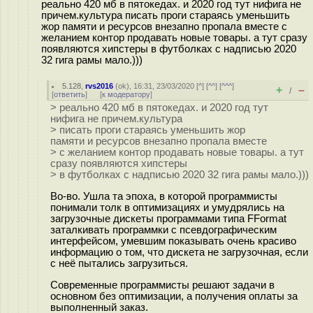
реально 420 мб в пятокедах. и 2020 год тут нифига не
причем.культура писать проги стараясь уменьшить
жор памяти и ресурсов внезапно пропала вместе с
желанием контор продавать новые товары. а тут сразу
появляются хипстеры в футболках с надписью 2020
32 гига рамы мало.)))
5.128
,
rvs2016
(
ok
), 16:31, 23/03/2020 [
^
] [
^^
] [
^^^
]
+
–
/
[
ответить
]
[
к модератору
]
> реально 420 мб в пятокедах. и 2020 год тут
нифига не причем.культура
> писать проги стараясь уменьшить жор
памяти и ресурсов внезапно пропала вместе
> с желанием контор продавать новые товары. а тут
сразу появляются хипстеры
> в футболках с надписью 2020 32 гига рамы мало.)))
Во-во. Ушла та эпоха, в которой программисты
понимали толк в оптимизациях и умудрялись на
загрузочные дискеты программами типа FFormat
заталкивать программки с псевдографическим
интерфейсом, умевшим показывать очень красиво
информацию о том, что дискета не загрузочная, если
с неё пытались загрузиться.
Современные программисты решают задачи в
основном без оптимизации, а получения оплаты за
выполненный заказ.