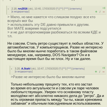
+3
2.18
,
rvs2016
(
ok
), 10:40, 17/03/2020 [
^
] [
^^
] [
^^^
] [
ответить
]
+
–
[
к модератору
]
/
> Мило, но мне кажется что слишком поздно: все кто
всеръёз мог бы
> использовать эту DE давно привыкли к другим.
Вот МАТЕ вовремя подсуетился
> и не дал второгномерам разбежаться по всяким КДЕ и
т.п.
Не совсем. Стиль ретро существует в любых областях. У
автомобилистов. У компьютерщиков. Разве не интересно
было бы многим нынче поработать в таком файловом
менеджере, как, например, DOS Navigator? Он и в
настоящее время был бы не плох. Ну и так далее.
+5
3.20
,
A.Stahl
(
ok
), 10:47, 17/03/2020 [
^
] [
^^
] [
^^^
] [
ответить
]
+
–
[
к модератору
]
/
>Разве не интересно было бы многим нынче
Только небольшому проценту тех, кто его застал
во время его актуальности и совсем уж паре человек
любопытствующих. Уверен что основному пласту
молодёжи нет абсолютно никакого дела до "ретро". Да и
есть огромная пропасть между "гы-гы, какая хреновина
забавная" и обычным повседневным использованием.