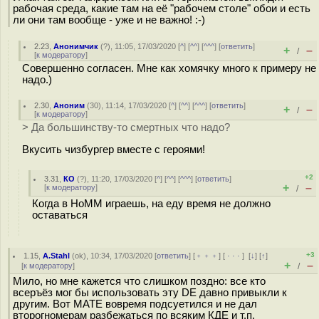
рабочая среда, какие там на её "рабочем столе" обои и есть
ли они там вообще - уже и не важно! :-)
2.23
,
Анонимчик
(
?
), 11:05, 17/03/2020 [
^
] [
^^
] [
^^^
] [
ответить
]
+
–
/
[
к модератору
]
Совершенно согласен. Мне как хомячку много к примеру не
надо.)
2.30
,
Аноним
(
30
), 11:14, 17/03/2020 [
^
] [
^^
] [
^^^
] [
ответить
]
+
–
/
[
к модератору
]
> Да большинству-то смертных что надо?
Вкусить чизбургер вместе с героями!
+2
3.31
,
КО
(
?
), 11:20, 17/03/2020 [
^
] [
^^
] [
^^^
] [
ответить
]
+
–
[
к модератору
]
/
Когда в HoMM играешь, на еду время не должно
оставаться
+3
1.15
,
A.Stahl
(
ok
), 10:34, 17/03/2020 [
ответить
] [
﹢﹢﹢
] [
· · ·
]
[
↓
] [
↑
]
+
–
[
к модератору
]
/
Мило, но мне кажется что слишком поздно: все кто
всеръёз мог бы использовать эту DE давно привыкли к
другим. Вот МАТЕ вовремя подсуетился и не дал
второгномерам разбежаться по всяким КДЕ и т.п.