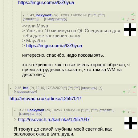
https://imgur.com/a/l2Z6yua
+1
5.43
,
lockywolf
(
ok
), 12:03, 17/03/2020 [
^
] [
^^
] [
^^^
]
+
–
[
ответить
]
[
к модератору
]
/
>>или Maya
> Уже лет 10 минимум на Qt. Специально для
тебя даже заскринил папку
> Maya/bin:
>
https://imgur.com/a/l2Z6yua
интересно, спасибо, надо поковырять.
хотя скриншот как-то так очень хорошо обрезан, я
прямо затрудняюсь сказать, что там за WM на
десктопе ;)
+2
2.45
,
htd
(
?
), 12:10, 17/03/2020 [
^
] [
^^
] [
^^^
] [
ответить
]
[
↑
]
+
–
[
к модератору
]
/
http://risovach.ru/kartinka/12557047
3.79
,
Lockywolf
(
ok
), 16:53, 17/03/2020 [
^
] [
^^
] [
^^^
] [
ответить
]
+
–
/
[
к модератору
]
>
http://risovach.ru/kartinka/12557047
Я тронут до самой глубины моей светлой, как
заголовок окна в twm, души.