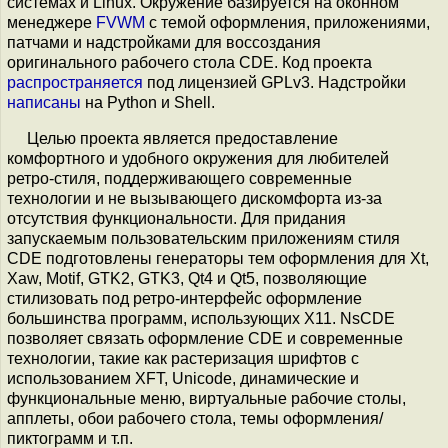
системах и Linux. Окружение базируется на оконном
менеджере
FVWM
с темой оформления, приложениями,
патчами и надстройками для воссоздания
оригинального рабочего стола CDE. Код проекта
распространяется
под лицензией GPLv3. Надстройки
написаны
на Python и Shell.
Целью проекта является предоставление
комфортного и удобного окружения для любителей
ретро-стиля, поддерживающего современные
технологии и не вызывающего дискомфорта из-за
отсутствия функциональности. Для придания
запускаемым пользовательским приложениям стиля
CDE подготовлены генераторы тем оформления для Xt,
Xaw, Motif, GTK2, GTK3, Qt4 и Qt5, позволяющие
стилизовать под ретро-интерфейс оформление
большинства программ, использующих X11. NsCDE
позволяет связать оформление CDE и современные
технологии, такие как растеризация шрифтов с
использованием XFT, Unicode, динамические и
функциональные меню, виртуальные рабочие столы,
апплеты, обои рабочего стола, темы оформления/
пиктограмм и т.п.