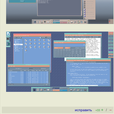
+
–
исправить
/
+33