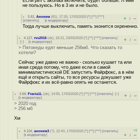
Если pim с akonadi включить, будет больше. Я ими
не пользуюсь. Но в 3 их и не было.
5.81
,
Аноним
(
81
), 17:20, 17/03/2020 [
^
] [
^^
] [
^^^
]
+
–
/
[
ответить
]
[
к модератору
]
Тогда лучше выключить, память эконится охрененно.
4.127
,
rvs2016
(
ok
), 16:21, 23/03/2020 [
^
] [
^^
] [
^^^
] [
ответить
]
+
–
/
[
↑
] [
к модератору
]
> Пятокеды едят меньше 256мб. Что сказать то
хотели?
Сейчас уже давно не важно - сколько кушает та или
иная среда потому, что даже если в самой
минималистической DE запустить Файрфокс, а в нём
ещё и открыть сайты, то все ресурсы докушает уже
Файрфокс и их всё-равно опять не останется.
3.69
,
Fracta1L
(
ok
), 14:55, 17/03/2020 [
^
] [
^^
] [
^^^
] [
ответить
]
[
↑
]
+
–
/
[
к модератору
]
> 2020 год
> 256 мб
Хм
+2
4.104
,
аноним3
(
?
), 22:43, 17/03/2020 [
^
] [
^^
] [
^^^
] [
ответить
]
+
–
[
к модератору
]
/