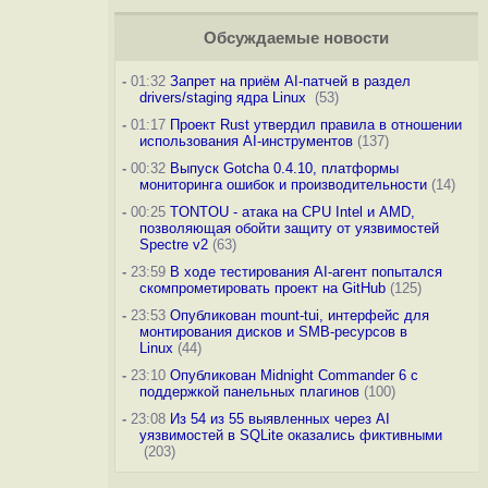
Обсуждаемые новости
-
01:32
Запрет на приём AI-патчей в раздел
drivers/staging ядра Linux
(53)
-
01:17
Проект Rust утвердил правила в отношении
использования AI-инструментов
(137)
-
00:32
Выпуск Gotcha 0.4.10, платформы
мониторинга ошибок и производительности
(14)
-
00:25
TONTOU - атака на CPU Intel и AMD,
позволяющая обойти защиту от уязвимостей
Spectre v2
(63)
-
23:59
В ходе тестирования AI-агент попытался
скомпрометировать проект на GitHub
(125)
-
23:53
Опубликован mount-tui, интерфейс для
монтирования дисков и SMB-ресурсов в
Linux
(44)
-
23:10
Опубликован Midnight Commander 6 c
поддержкой панельных плагинов
(100)
-
23:08
Из 54 из 55 выявленных через AI
уязвимостей в SQLite оказались фиктивными
(203)