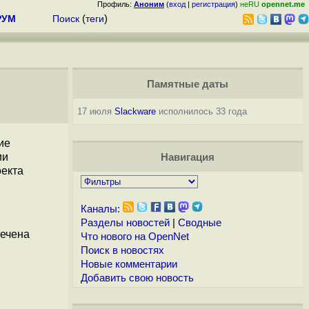
Профиль:
Аноним
(
вход
|
регистрация
)
неRU
opennet.me
РУМ
Поиск
(
теги
)
Памятные даты
17 июля
Slackware
исполнилось 33 года
ие
ии
Навигация
оекта
Каналы:
Разделы новостей
|
Сводные
печена
Что нового на OpenNet
Поиск в новостях
Новые комментарии
Добавить свою новость