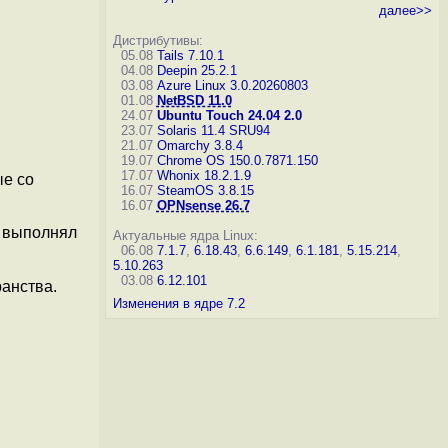
далее>>
Дистрибутивы:
05.08
Tails 7.10.1
04.08
Deepin 25.2.1
03.08
Azure Linux 3.0.20260803
01.08
NetBSD 11.0
24.07
Ubuntu Touch 24.04 2.0
23.07
Solaris 11.4 SRU94
21.07
Omarchy 3.8.4
19.07
Chrome OS 150.0.7871.150
17.07
Whonix 18.2.1.9
ые со
16.07
SteamOS 3.8.15
16.07
OPNsense 26.7
е выполнял
Актуальные ядра Linux:
06.08
7.1.7
,
6.18.43
,
6.6.149
,
6.1.181
,
5.15.214
,
5.10.263
03.08
6.12.101
анства.
Изменения в ядре 7.2