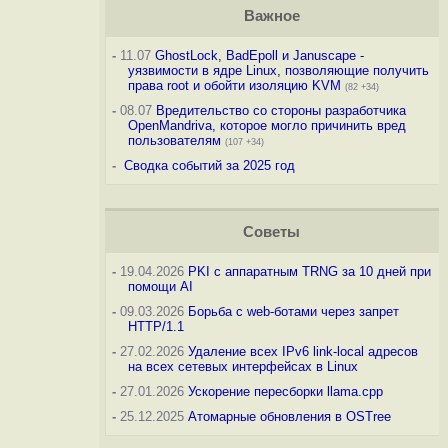
Важное
-
11.07
GhostLock, BadEpoll и Januscape -
уязвимости в ядре Linux, позволяющие получить
права root и обойти изоляцию KVM
(82 +34)
-
08.07
Вредительство со стороны разработчика
OpenMandriva, которое могло причинить вред
пользователям
(107 +34)
-
Сводка событий за 2025 год
Советы
-
19.04.2026
PKI с аппаратным TRNG за 10 дней при
помощи AI
-
09.03.2026
Борьба с web-ботами через запрет
HTTP/1.1
-
27.02.2026
Удаление всех IPv6 link-local адресов
на всех сетевых интерфейсах в Linux
-
27.01.2026
Ускорение пересборки llama.cpp
-
25.12.2025
Атомарные обновления в OSTree