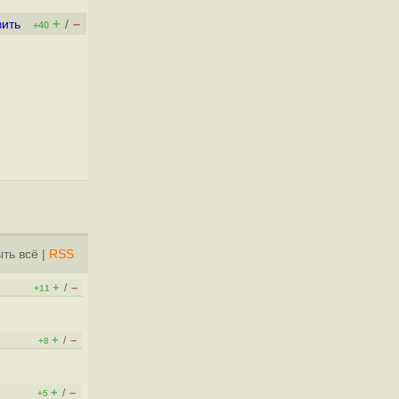
+
–
вить
/
+40
ть всё
|
RSS
+
–
/
+11
+
–
/
+8
+
–
/
+5