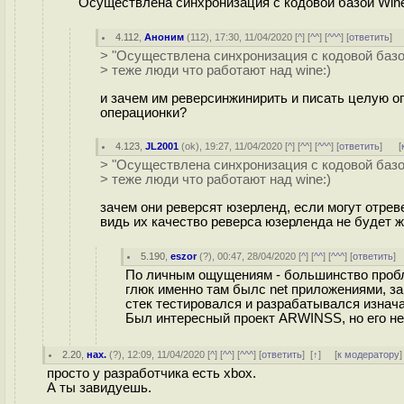
"Осуществлена синхронизация с кодовой базой Wine 
4.112
,
Аноним
(
112
), 17:30, 11/04/2020 [
^
] [
^^
] [
^^^
] [
ответить
]
> "Осуществлена синхронизация с кодовой базой
> теже люди что работают над wine:)
и зачем им реверсинжинирить и писать целую оп
операционки?
4.123
,
JL2001
(
ok
), 19:27, 11/04/2020 [
^
] [
^^
] [
^^^
] [
ответить
]
[
> "Осуществлена синхронизация с кодовой базой
> теже люди что работают над wine:)
зачем они реверсят юзерленд, если могут отрев
видь их качество реверса юзерленда не будет 
5.190
,
eszor
(
?
), 00:47, 28/04/2020 [
^
] [
^^
] [
^^^
] [
ответить
]
По личным ощущениям - большинство пробл
глюк именно там былс net приложениями, з
стек тестировался и разрабатывался изначал
Был интересный проект ARWINSS, но его не
2.20
,
нах.
(
?
), 12:09, 11/04/2020 [
^
] [
^^
] [
^^^
] [
ответить
]
[
↑
] [
к модератору
]
просто у разработчика есть xbox.
А ты завидуешь.