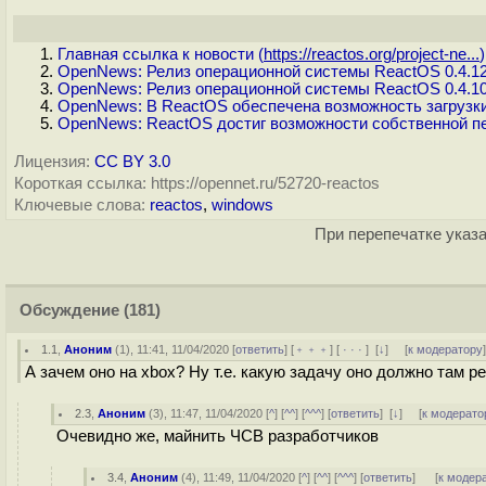
Главная ссылка к новости (
https://reactos.org/project-ne...
)
OpenNews: Релиз операционной системы ReactOS 0.4.1
OpenNews: Релиз операционной системы ReactOS 0.4.1
OpenNews: В ReactOS обеспечена возможность загрузки 
OpenNews: ReactOS достиг возможности собственной п
Лицензия:
CC BY 3.0
Короткая ссылка: https://opennet.ru/52720-reactos
Ключевые слова:
reactos
,
windows
При перепечатке указа
Обсуждение
(181)
1.1
,
Аноним
(
1
), 11:41, 11/04/2020 [
ответить
] [
﹢﹢﹢
] [
· · ·
]
[
↓
] [
к модератору
А зачем оно на xbox? Ну т.е. какую задачу оно должно там р
2.3
,
Аноним
(
3
), 11:47, 11/04/2020 [
^
] [
^^
] [
^^^
] [
ответить
]
[
↓
] [
к модерато
Очевидно же, майнить ЧСВ разработчиков
3.4
,
Аноним
(
4
), 11:49, 11/04/2020 [
^
] [
^^
] [
^^^
] [
ответить
]
[
к модер