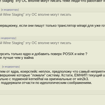
Staging" эту ОС вполне могут писать теже люди что работают н
[
к модератору
]
 Wine Staging" эту ОС вполне могут писать
ерационку, если они пишут только транслятор winapi для уже го
к модератору
]
 Wine Staging" эту ОС вполне могут писать
ерсить только ядро и добавить поверх POSIX и wine ?
же лучше чем у вайна
[
к модератору
]
ем от ядра, юзерспейс неплох, предположу что самый неприят
авершение которые "ломали" систему. Кстати, ЕМНИП текущий u
ьно с подменой kernel/hal на оригинальные от win2k3.
 поддержали отчасти по идеологическим соображениям.