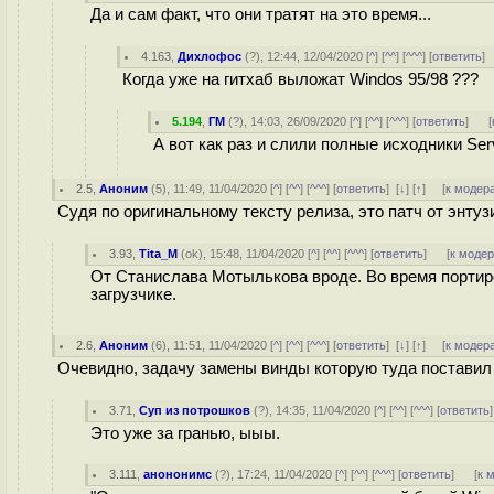
Да и сам факт, что они тратят на это время...
4.163
,
Дихлофос
(
?
), 12:44, 12/04/2020 [
^
] [
^^
] [
^^^
] [
ответить
]
Когда уже на гитхаб выложат Windos 95/98 ???
5.194
,
ГМ
(
?
), 14:03, 26/09/2020 [
^
] [
^^
] [
^^^
] [
ответить
]
[
А вот как раз и слили полные исходники Se
2.5
,
Аноним
(
5
), 11:49, 11/04/2020 [
^
] [
^^
] [
^^^
] [
ответить
]
[
↓
] [
↑
] [
к модер
Судя по оригинальному тексту релиза, это патч от энтуз
3.93
,
Tita_M
(
ok
), 15:48, 11/04/2020 [
^
] [
^^
] [
^^^
] [
ответить
]
[
к моде
От Станислава Мотылькова вроде. Во время портиро
загрузчике.
2.6
,
Аноним
(
6
), 11:51, 11/04/2020 [
^
] [
^^
] [
^^^
] [
ответить
]
[
↓
] [
↑
] [
к модер
Очевидно, задачу замены винды которую туда поставил
3.71
,
Суп из потрошков
(
?
), 14:35, 11/04/2020 [
^
] [
^^
] [
^^^
] [
ответить
Это уже за гранью, ыыы.
3.111
,
анононимс
(
?
), 17:24, 11/04/2020 [
^
] [
^^
] [
^^^
] [
ответить
]
[
к 