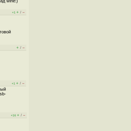
ад wine:)
+
–
/
+1
товой
+
–
/
+
–
/
+1
ный
sb-
+
–
/
+16