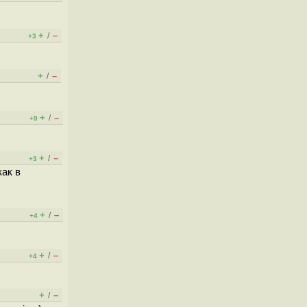
+
–
/
+3
+
–
/
+
–
/
+9
+
–
/
+3
ак в
+
–
/
+4
+
–
/
+4
+
–
/