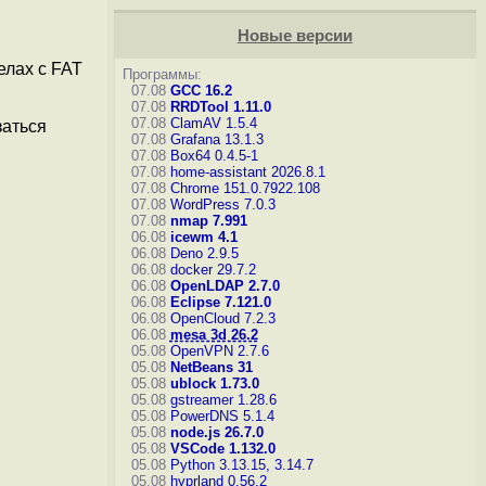
Новые версии
елах с FAT
Программы:
07.08
GCC 16.2
07.08
RRDTool 1.11.0
07.08
ClamAV 1.5.4
заться
07.08
Grafana 13.1.3
07.08
Box64 0.4.5-1
07.08
home-assistant 2026.8.1
07.08
Chrome 151.0.7922.108
07.08
WordPress 7.0.3
07.08
nmap 7.991
06.08
icewm 4.1
06.08
Deno 2.9.5
06.08
docker 29.7.2
06.08
OpenLDAP 2.7.0
06.08
Eclipse 7.121.0
06.08
OpenCloud 7.2.3
06.08
mesa 3d 26.2
05.08
OpenVPN 2.7.6
05.08
NetBeans 31
05.08
ublock 1.73.0
05.08
gstreamer 1.28.6
05.08
PowerDNS 5.1.4
05.08
node.js 26.7.0
05.08
VSCode 1.132.0
05.08
Python 3.13.15, 3.14.7
05.08
hyprland 0.56.2