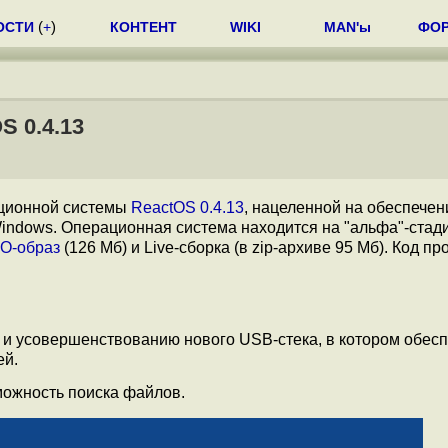
ОСТИ
(
+
)
КОНТЕНТ
WIKI
MAN'ы
ФО
 0.4.13
ционной системы
ReactOS 0.4.13
, нацеленной на обеспечен
Windows. Операционная система находится на "альфа"-стад
SO-образ
(126 Мб) и Live-сборка (в zip-архиве 95 Мб). Код пр
и усовершенствованию нового USB-стека, в котором обес
ей.
можность поиска файлов.