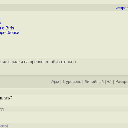
испра
2
0
с Btrfs
ересборки
ние ссылки на opennet.ru обязательно
Ajax
|
1 уровень
|
Линейный
|
+/-
|
Раскры
]
ешать?
ру
]
атору
]