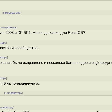
[
к модератору
]
к модератору
]
rver 2003 и XP SP1. Новое дыхание для ReactOS?
атору
]
иастов из сообщества.
ратору
]
вания было исправлено и несколько багов в ядре и ещё вроде к
атору
]
 m$ на полноценную ос
]
[
к модератору
]
модератору
]