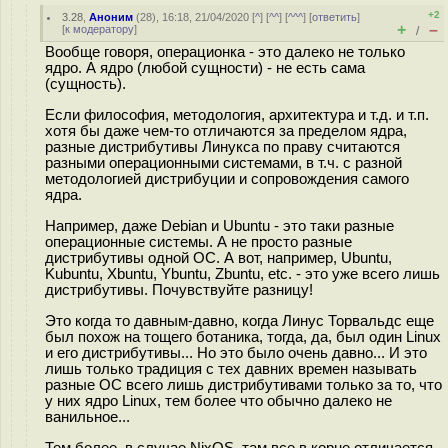
+2
3.28
,
Аноним
(
28
), 16:18, 21/04/2020 [
^
] [
^^
] [
^^^
] [
ответить
]
+
–
[
к модератору
]
/
Вообще говоря, операционка - это далеко не только
ядро. А ядро (любой сущности) - не есть сама
(сущность).
Если философия, методология, архитектура и т.д. и т.п.
хотя бы даже чем-то отличаются за пределом ядра,
разные дистрибутивы Линукса по праву считаются
разными операционными системами, в т.ч. с разной
методологией дистрибуции и сопровождения самого
ядра.
Например, даже Debian и Ubuntu - это таки разные
операционные системы. А не просто разные
дистрибутивы одной ОС. А вот, например, Ubuntu,
Kubuntu, Xbuntu, Ybuntu, Zbuntu, etc. - это уже всего лишь
дистрибутивы. Почувствуйте разницу!
Это когда то давным-давно, когда Линус Торвальдс еще
был похож на тощего ботаника, тогда, да, был один Linux
и его дистрибутивы... Но это было очень давно... И это
лишь только традиция с тех давних времен называть
разные ОС всего лишь дистрибутивами только за то, что
у них ядро Linux, тем более что обычно далеко не
ванильное...
Тем более, в случае NixOS, там все в корне отличается