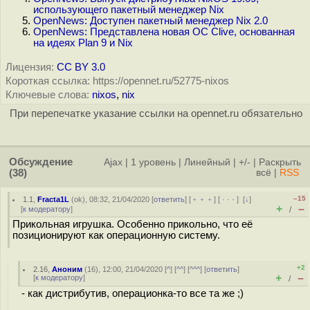
использующего пакетный менеджер Nix
OpenNews: Доступен пакетный менеджер Nix 2.0
OpenNews: Представлена новая ОС Clive, основанная
на идеях Plan 9 и Nix
Лицензия:
CC BY 3.0
Короткая ссылка: https://opennet.ru/52775-nixos
Ключевые слова:
nixos
,
nix
При перепечатке указание ссылки на opennet.ru обязательно
Обсуждение
Ajax
|
1 уровень
|
Линейный
|
+/-
|
Раскрыть
(38)
всё
|
RSS
–15
1.1
,
Fracta1L
(
ok
), 08:32, 21/04/2020 [
ответить
] [
﹢﹢﹢
] [
· · ·
]
[
↓
]
+
–
[
к модератору
]
/
Прикольная игрушка. Особенно прикольно, что её
позиционируют как операционную систему.
+2
2.16
,
Аноним
(
16
), 12:00, 21/04/2020 [
^
] [
^^
] [
^^^
] [
ответить
]
+
–
[
к модератору
]
/
- как дистрибутив, операционка-то все та же ;)