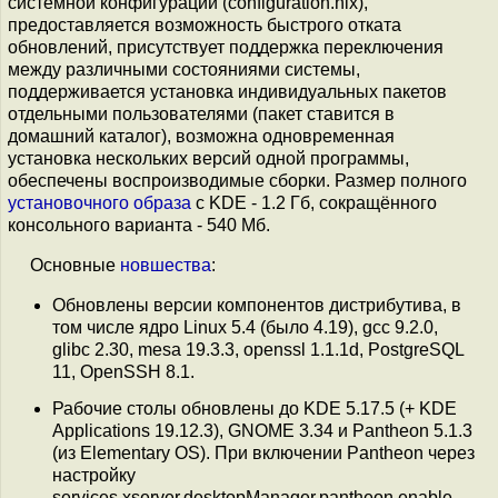
системной конфигурации (configuration.nix),
предоставляется возможность быстрого отката
обновлений, присутствует поддержка переключения
между различными состояниями системы,
поддерживается установка индивидуальных пакетов
отдельными пользователями (пакет ставится в
домашний каталог), возможна одновременная
установка нескольких версий одной программы,
обеспечены воспроизводимые сборки. Размер полного
установочного образа
с KDE - 1.2 Гб, сокращённого
консольного варианта - 540 Мб.
Основные
новшества
:
Обновлены версии компонентов дистрибутива, в
том числе ядро Linux 5.4 (было 4.19), gcc 9.2.0,
glibc 2.30, mesa 19.3.3, openssl 1.1.1d, PostgreSQL
11, OpenSSH 8.1.
Рабочие столы обновлены до KDE 5.17.5 (+ KDE
Applications 19.12.3), GNOME 3.34 и Pantheon 5.1.3
(из Elementary OS). При включении Pantheon через
настройку
services.xserver.desktopManager.pantheon.enable,