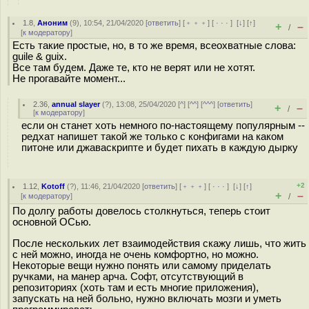
1.8
,
Аноним
(
9
), 10:54, 21/04/2020 [
ответить
] [
﹢﹢﹢
] [
· · ·
]
[
↓
] [
↑
]
+
–
/
[
к модератору
]
Есть такие простые, но, в то же время, всеохватные слова:
guile & guix.
Все там будем. Даже те, кто не верят или не хотят.
Не прогавайте момент...
2.36
,
annual slayer
(
?
), 13:08, 25/04/2020 [
^
] [
^^
] [
^^^
] [
ответить
]
+
–
/
[
к модератору
]
если он станет хоть немного по-настоящему популярным --
редхат напишет такой же только с конфигами на каком
питоне или джаваскрипте и будет пихать в каждую дырку
+2
1.12
,
Kotoff
(
?
), 11:46, 21/04/2020 [
ответить
] [
﹢﹢﹢
] [
· · ·
]
[
↓
] [
↑
]
+
–
[
к модератору
]
/
По долгу работы довелось столкнуться, теперь стоит
основной ОСью.
После нескольких лет взаимодействия скажу лишь, что жить
с ней можно, иногда не очень комфортно, но можно.
Некоторые вещи нужно понять или самому приделать
ручками, на манер арча. Софт, отсутствующий в
репозиториях (хоть там и есть многие приложения),
запускать на ней больно, нужно включать мозги и уметь