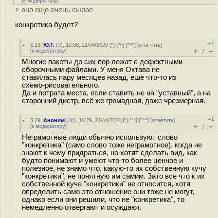
[
к модератору
]
> оно еще очень сырое
конкретика будет?
+1
3.19
,
Ю.Т.
(
?
), 12:58, 21/04/2020 [
^
] [
^^
] [
^^^
] [
ответить
]
+
–
[
к модератору
]
/
Многие пакеты до сих пор лежат с дефектными
сборочными файлами. У меня Октава не
ставилась пару месяцев назад, ещё что-то из
схемо-рисовательного.
Да и потрата места, если ставить не на "уставный", а на
сторонний дистр, всё же громадная, даже чрезмерная.
–1
3.29
,
Аноним
(
28
), 16:29, 21/04/2020 [
^
] [
^^
] [
^^^
] [
ответить
]
+
–
[
к модератору
]
/
Неграмотные люди обычно используют слово
"конкретика" (само слово тоже неграмотное), когда не
знают к чему придраться, но хотят сделать вид, как
будто понимают и умеют что-то более ценное и
полезное, не знамо что, какую-то их собственную кучу
"конкретики", не понятную им самим. Зато все что к их
собственной куче "конкретики" не относится, хотя
определить само это отношение они тоже не могут,
однако если они решили, что не "конкретика", то
немедленно отвергают и осуждают.