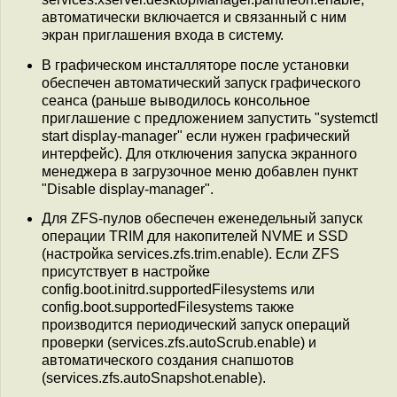
автоматически включается и связанный с ним
экран приглашения входа в систему.
В графическом инсталляторе после установки
обеспечен автоматический запуск графического
сеанса (раньше выводилось консольное
приглашение с предложением запустить "systemctl
start display-manager" если нужен графический
интерфейс). Для отключения запуска экранного
менеджера в загрузочное меню добавлен пункт
"Disable display-manager".
Для ZFS-пулов обеспечен еженедельный запуск
операции TRIM для накопителей NVME и SSD
(настройка services.zfs.trim.enable). Если ZFS
присутствует в настройке
config.boot.initrd.supportedFilesystems или
config.boot.supportedFilesystems также
производится периодический запуск операций
проверки (services.zfs.autoScrub.enable) и
автоматического создания снапшотов
(services.zfs.autoSnapshot.enable).