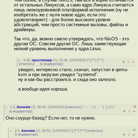
от остальных Линуксов, а само ядро Линукса считается
лишь низкоуровневой платформой исполнения (ну не
изобретать же с нуля новое ядро, если это
удовлетворяет) - для более высокого уровня
абстракций, чем просто системные вызовы, файлы и
драйверы.
Так что, да, можно смело утверждать, что NixOS - это
другая ОС. Совсем другая ОС. Лишь заимствующая
низкий уровень выполнения у ядра Linux.
4.35
,
простоюзер
(
?
), 23:36, 22/04/2020 [
^
] [
^^
] [
^^^
]
+
–
/
[
ответить
]
[
к модератору
]
увидел, интересно стало, скачал, запустил в qemu-
kvm и при загрузке увидел "systemd".
ну и как-бы расстроился. и сюда оно залезло.
а вообще идея хороша.
–6
1.2
,
Аноним
(
2
), 08:44, 21/04/2020 [
ответить
] [
﹢﹢﹢
] [
· · ·
]
[
↓
] [
↑
]
+
–
[
к модератору
]
/
Оно соурце-базед? Если нет, то не нужно.
+2
2.3
,
Аноним
(
3
), 08:53, 21/04/2020 [
^
] [
^^
] [
^^^
] [
ответить
]
+
–
[
к модератору
]
/