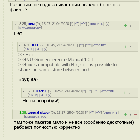
Разве гикс не подхватывает никсовские сборочные
файлы?
3.25
,
ним
(
?
), 15:07, 21/04/2020 [
^
] [
^^
] [
^^^
] [
ответить
]
[
↓
]
+
–
/
[
к модератору
]
Нет.
4.30
,
Ю.Т.
(
?
), 16:45, 21/04/2020 [
^
] [
^^
] [
^^^
] [
ответить
]
+
–
/
[
к модератору
]
>> Нет.
> GNU Guix Reference Manual 1.0.1
> Guix is compatible with Nix, so it is possible to
share the same store between both.
Врут, да?
5.31
,
user90
(
?
), 16:52, 21/04/2020 [
^
] [
^^
] [
^^^
] [
ответить
]
+
–
/
[
к модератору
]
Но ты попробуй!)
3.38
,
annual slayer
(
?
), 13:17, 25/04/2020 [
^
] [
^^
] [
^^^
] [
ответить
]
+
–
/
[
↑
] [
к модератору
]
там тоже пакетов мало и не все (особенно десктопные)
рабоают полностью корректно