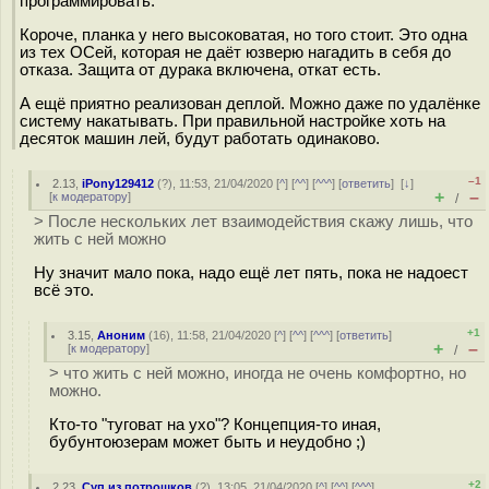
программировать.
Короче, планка у него высоковатая, но того стоит. Это одна
из тех ОСей, которая не даёт юзверю нагадить в себя до
отказа. Защита от дурака включена, откат есть.
А ещё приятно реализован деплой. Можно даже по удалёнке
систему накатывать. При правильной настройке хоть на
десяток машин лей, будут работать одинаково.
–1
2.13
,
iPony129412
(
?
), 11:53, 21/04/2020 [
^
] [
^^
] [
^^^
] [
ответить
]
[
↓
]
+
–
[
к модератору
]
/
> После нескольких лет взаимодействия скажу лишь, что
жить с ней можно
Ну значит мало пока, надо ещё лет пять, пока не надоест
всё это.
+1
3.15
,
Аноним
(
16
), 11:58, 21/04/2020 [
^
] [
^^
] [
^^^
] [
ответить
]
+
–
[
к модератору
]
/
> что жить с ней можно, иногда не очень комфортно, но
можно.
Кто-то "туговат на ухо"? Концепция-то иная,
бубунтоюзерам может быть и неудобно ;)
+2
2.23
,
Суп из потрошков
(
?
), 13:05, 21/04/2020 [
^
] [
^^
] [
^^^
]