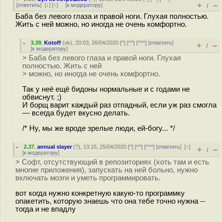
+
–
[
ответить
]
[
↓
] [
↑
] [
к модератору
]
/
Баба без левого глаза и правой ноги. Глухая полностью.
Жить с ней можно, но иногда не очень комфортно.
3.39
,
Kotoff
(
ok
), 20:03, 26/04/2020 [
^
] [
^^
] [
^^^
] [
ответить
]
+
–
/
[
к модератору
]
> Баба без левого глаза и правой ноги. Глухая
полностью. Жить с ней
> можно, но иногда не очень комфортно.
Так у неё ещё бидоны нормальные и с годами не
обвиснут. ;)
И борщ варит каждый раз отпадный, если уж раз смогла
— всегда будет вкусно делать.
/* Ну, мы же вроде зрелые люди, ей-богу... */
2.37
,
annual slayer
(
?
), 13:15, 25/04/2020 [
^
] [
^^
] [
^^^
] [
ответить
]
[
↑
]
+
–
/
[
к модератору
]
> Софт, отсутствующий в репозиториях (хоть там и есть
многие приложения), запускать на ней больно, нужно
включать мозги и уметь программировать.
вот когда нужно конкретную какую-то программку
опакетить, которую знаешь что она тебе точно нужна --
тогда и не впадлу