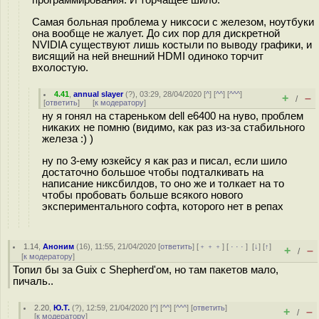
программирования. И торчащее шило.
Самая больная проблема у никсоси с железом, ноутбуки
она вообще не жалует. До сих пор для дискретной
NVIDIA существуют лишь костыли по выводу графики, и
висящий на ней внешний HDMI одиноко торчит
вхолостую.
4.41
,
annual slayer
(
?
), 03:29, 28/04/2020 [
^
] [
^^
] [
^^^
]
+
–
/
[
ответить
]
[
к модератору
]
ну я гонял на стареньком dell e6400 на нуво, проблем
никаких не помню (видимо, как раз из-за стабильного
железа :) )
ну по 3-ему юзкейсу я как раз и писал, если шило
достаточно большое чтобы подталкивать на
написание никсбилдов, то оно же и толкает на то
чтобы пробовать больше всякого нового
экспериментального софта, которого нет в репах
1.14
,
Аноним
(
16
), 11:55, 21/04/2020 [
ответить
] [
﹢﹢﹢
] [
· · ·
]
[
↓
] [
↑
]
+
–
/
[
к модератору
]
Топил бы за Guix c Shepherd'ом, но там пакетов мало,
пичаль..
2.20
,
Ю.Т.
(
?
), 12:59, 21/04/2020 [
^
] [
^^
] [
^^^
] [
ответить
]
+
–
/
[
к модератору
]