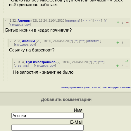
только Nix без NixOS, под убунтой или рачиком - у всех
всё одинаково работает.
1.32
,
Аноним
(
32
), 18:24, 21/04/2020 [
ответить
] [
﹢﹢﹢
] [
· · ·
]
[
↑
]
+
–
/
[
к модератору
]
Битые иконки в кедах починили?
2.33
,
Аноним
(
26
), 18:30, 21/04/2020 [
^
] [
^^
] [
^^^
] [
ответить
]
+
–
/
[
к модератору
]
Ссылку на багрепорт?
+1
3.34
,
Суп из потрошков
(
?
), 18:46, 21/04/2020 [
^
] [
^^
] [
^^^
]
+
–
[
ответить
]
[
к модератору
]
/
Не запостил - значит не было!
игнорирование участников
|
лог модерирования
Добавить комментарий
Имя:
E-Mail: