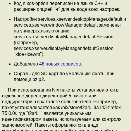
Код nixos-option переписан на языке C++ и
расширен опцией "-r" для вывода всех настроек.
Настройки services.xserver.desktopManager.default и
services.xserver.windowManager.default заменены
на универсальную опцию
services.xserver.displayManager.defaultSession
(например,
services.xserver.displayManager.defaultSession =
"xfce+icewm").
Добавлено
46 новых сервисов
.
Образы для SD-карт по умолчанию сжаты при
помощи bzip2.
При использовании Nix пакеты устанавливаются в
отдельное дерево директорий /nix/store или
поддиректорию в каталоге пользователя. Например,
пакет устанавливается как /nix/store/f2a4...8a143-firefox-
75.0.0/, где "f2a4..." является уникальным
идентификатором пакета, используемым для контроля
зависимостей. Пакеты оформляются в виде
контейнеров, содержащих необходимые для работы