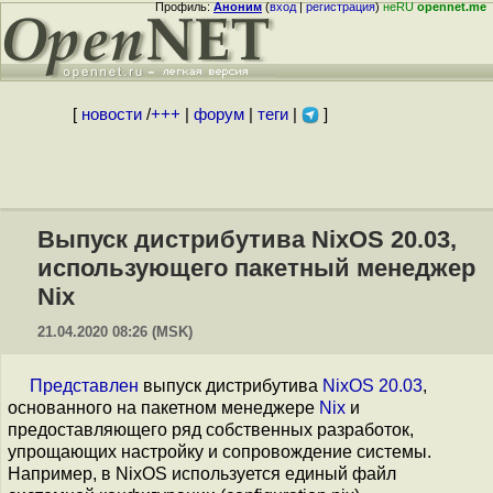
Профиль:
Аноним
(
вход
|
регистрация
)
неRU
opennet.me
[
новости
/
+++
|
форум
|
теги
|
]
Выпуск дистрибутива NixOS 20.03,
использующего пакетный менеджер
Nix
21.04.2020 08:26 (MSK)
Представлен
выпуск дистрибутива
NixOS 20.03
,
основанного на пакетном менеджере
Nix
и
предоставляющего ряд собственных разработок,
упрощающих настройку и сопровождение системы.
Например, в NixOS используется единый файл