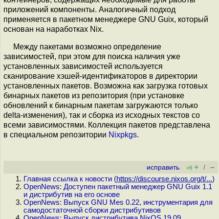
приложений компоненты. Аналогичный подход
применяется в пакетном менеджере GNU Guix, который
основан на наработках Nix.
Между пакетами возможно определение
зависимостей, при этом для поиска наличия уже
установленных зависимостей используется
сканирование хэшей-идентификаторов в директории
установленных пакетов. Возможна как загрузка готовых
бинарных пакетов из репозитория (при установке
обновлений к бинарным пакетам загружаются только
delta-изменения), так и сборка из исходных текстов со
всеми зависимостями. Коллекция пакетов представлена
в специальном репозитории
Nixpkgs
.
+
–
исправить
/
+9
Главная ссылка к новости (
https://discourse.nixos.org/t/...
)
OpenNews: Доступен пакетный менеджер GNU Guix 1.1
и дистрибутив на его основе
OpenNews: Выпуск GNU Mes 0.22, инструментария для
самодостаточной сборки дистрибутивов
OpenNews: Выпуск дистрибутива NixOS 19.09,