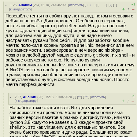
+3
1.26
,
Аноним
(
26
), 15:10, 21/04/2020 [
ответить
] [
﹢﹢﹢
] [
· · ·
]
[
↓
] [
↑
]
+
–
[
к модератору
]
/
Перешёл с генты на сабж пару лет назад, потом и серваки с
дебиана перевёл. Дико доволен. Особенно на серверах,
после ансибла - просто рай небесный. На десктопе тоже
круто: сделал один общий конфиг для домашней машины,
для рабочей машины, для ноута, и не надо ничего
настраивать руками "под себя". И для разработки вообще
мечта: положил в корень проекта shell.nix, перечислил в нём
все зависимости, зафиксировал в нём версию nixpkgs -
можно на любой другой машине сделать git clone, nix shell - и
рабочее окружение готово. Не нужно руками
доустанавливать тонны dev-пакетов и засирать ими систему.
В NixOS система вообще не засирается никаким мусором с
годами, при каждом обновлении по сути проиходит полная
переустановка с нуля, и система всегда как новая. Просто
мечта перфекциониста.
+1
2.27
,
Аноним
(
26
), 15:13, 21/04/2020 [
^
] [
^^
] [
^^^
] [
ответить
]
+
–
[
к модератору
]
/
На работе тоже стали юзать Nix для управления
зависимостями проектов. Больше никакой боли из-за
разных версий пакетов в разных дистрибутивах, или что
python 3.8 кому-то не завезли. В каждом проекте свой
shell.nix, это как virtualenv для системных пакетов. Все
очень быстро привыкли и дико рады. Большинство юзает