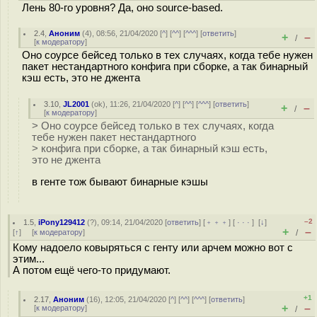
Лень 80-го уровня? Да, оно source-based.
2.4
,
Аноним
(
4
), 08:56, 21/04/2020 [
^
] [
^^
] [
^^^
] [
ответить
]
+
–
/
[
к модератору
]
Оно соурсе бейсед только в тех случаях, когда тебе нужен
пакет нестандартного конфига при сборке, а так бинарный
кэш есть, это не джента
3.10
,
JL2001
(
ok
), 11:26, 21/04/2020 [
^
] [
^^
] [
^^^
] [
ответить
]
+
–
/
[
к модератору
]
> Оно соурсе бейсед только в тех случаях, когда
тебе нужен пакет нестандартного
> конфига при сборке, а так бинарный кэш есть,
это не джента
в генте тож бывают бинарные кэшы
–2
1.5
,
iPony129412
(
?
), 09:14, 21/04/2020 [
ответить
] [
﹢﹢﹢
] [
· · ·
]
[
↓
]
+
–
[
↑
] [
к модератору
]
/
Кому надоело ковыряться с генту или арчем можно вот с
этим...
А потом ещё чего-то придумают.
+1
2.17
,
Аноним
(
16
), 12:05, 21/04/2020 [
^
] [
^^
] [
^^^
] [
ответить
]
+
–
[
к модератору
]
/