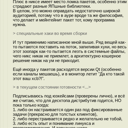
Плюс в никсе имеет место ломка пакетов, особенно этим
страдают разные ЯПшные библиотеки.
В целом, это можно оправдать недостаточно широкой
аудиторией, потому что в ауре вроде та же философия,
что делает и мейнтейнит пакет тот, кому программа
нужна.
> специальные хаки во время сборки
И тут применимо написанное мной выше. Ряд вещей как-
то пытаются поставить на поток, запиливая хуки, но весь
этот зоопарк как-то пытается лезть в системные файлы,
чего никс никак не приемлет, а архитектурно кошерное
решение никак на ум не приходит.
Ещё иногда у пакетов расходятся версии Qt (особенно
если каналы мешаешь), и в монитор летит "Да кто такой
этот ваш xcb?!".
> в текущем состоянии готовности <...>
Подписываюсь под юзкейсами (проверены лично), и всё
же считаю, что для десктопа дистрибутив годится, НО
пока только когда:
1. либо он настраивается один раз под фиксированные
задачи (прекрасно для толстых клиентов),
2. либо перестраивается редко и желательно не тобой,
3. либо есть опыт и понимание линукса и