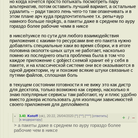
но когда хочется просто потыкать посмотреть пару
альтернатив, потом оставить лучший вариант, а остальные
удаалить -- ради такого лень чего-то там опакечивать и в
этом плане арч куда предпочтительнее т.к. репы+аур
намного больше nixpkgs, а пакеты даже в среднем по ауру
гораздо более рабочие чемм в никсе
в никсе/гуиксе по сути для любого взаимодействия
приложения с какими-то ресурсами вне его пакета нужно
добавлять специальные хаки во время сборки, и в итоге
половина окологтк-шных штук не работает, насколько
помню из последнего опыта проблема была в том что
каждое приложение с gobject схемой хранит её у себя в
пакете, и на классической системе они все оказываются в
одной директории, ну и похожие всякие штуки связаные с
путями файлов, сплошная боль
в текущем состоянии готовности я не вижу это как дистр
для десктопа, только возможно как сервер, насколько я
знаю популярные сервисы там работают, ну и плюс удобно
вместо докера использовать для изоляции зависимостей
своего приложения для деплоймента
3.40
,
Kotoff
(
ok
), 20:22, 26/04/2020 [
^
] [
^^
] [
^^^
] [
ответить
]
+
–
/
[
к модератору
]
> а пакеты даже в среднем по ауру гораздо более
рабочие чем в никсе