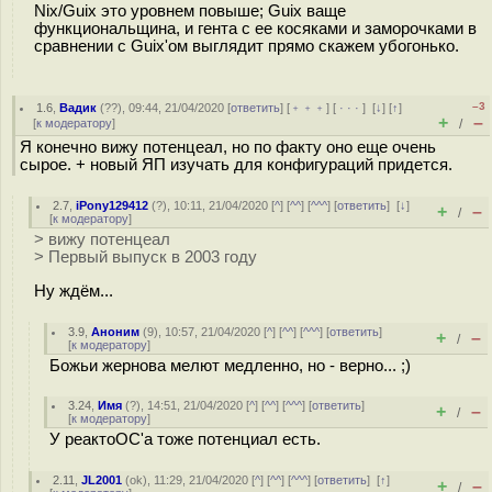
Nix/Guix это уровнем повыше; Guix ваще
функциональщина, и гента с ее косяками и заморочками в
сравнении с Guix'ом выглядит прямо скажем убогонько.
–3
1.6
,
Вадик
(
??
), 09:44, 21/04/2020 [
ответить
] [
﹢﹢﹢
] [
· · ·
]
[
↓
] [
↑
]
+
–
[
к модератору
]
/
Я конечно вижу потенцеал, но по факту оно еще очень
сырое. + новый ЯП изучать для конфигураций придется.
2.7
,
iPony129412
(
?
), 10:11, 21/04/2020 [
^
] [
^^
] [
^^^
] [
ответить
]
[
↓
]
+
–
/
[
к модератору
]
> вижу потенцеал
> Первый выпуск в 2003 году
Ну ждём...
3.9
,
Аноним
(
9
), 10:57, 21/04/2020 [
^
] [
^^
] [
^^^
] [
ответить
]
+
–
/
[
к модератору
]
Божьи жернова мелют медленно, но - верно... ;)
3.24
,
Имя
(
?
), 14:51, 21/04/2020 [
^
] [
^^
] [
^^^
] [
ответить
]
+
–
/
[
к модератору
]
У реактоОС'а тоже потенциал есть.
2.11
,
JL2001
(
ok
), 11:29, 21/04/2020 [
^
] [
^^
] [
^^^
] [
ответить
]
[
↑
]
+
–
/