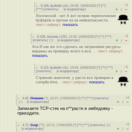
–1
9.108
,
ilyafedin
(
ok
), 04:08, 19/06/2020 [
^
] [
^^
]
+
–
[
^^^
] [
ответить
]
[
к модератору
]
/
Логической - нет А вот всякие переполнения
буферов и прочие из-за небезопасности...
текст свёрнут,
показать
–1
8.109
,
Аноним
(
109
), 13:39, 19/06/2020 [
^
] [
^^
] [
^^^
]
+
–
[
ответить
]
[
↑
] [
к модератору
]
/
Ага И как же это сделать не затрачивая ресурсы
машины на проверку всего и вся, ...
текст свёрнут,
показать
–1
9.110
,
ilyafedin
(
ok
), 19:04, 19/06/2020 [
^
] [
^^
] [
^^^
]
+
–
[
ответить
]
[
к модератору
]
/
Странная аналогия, у раста все проверки в
compile-time...
текст свёрнут,
показать
+2
4.42
,
Онаним
(
?
), 10:37, 17/06/2020 [
^
] [
^^
] [
^^^
] [
ответить
]
+
–
[
↑
] [
к модератору
]
/
Запихаете TCP-стек на п**расте в эмбедовку -
приходите.
+2
4.72
,
Gogi
(
??
), 15:13, 17/06/2020 [
^
] [
^^
] [
^^^
] [
ответить
]
[
↓
]
+
–
[
к модератору
]
/