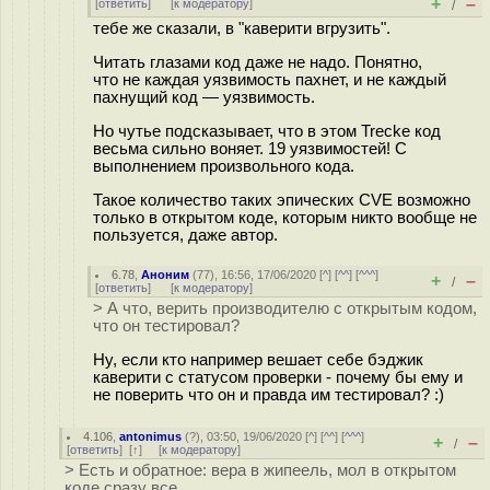
+
–
[
ответить
]
[
к модератору
]
/
тебе же сказали, в "каверити вгрузить".
Читать глазами код даже не надо. Понятно,
что не каждая уязвимость пахнет, и не каждый
пахнущий код — уязвимость.
Но чутье подсказывает, что в этом Trecke код
весьма сильно воняет. 19 уязвимостей! С
выполнением произвольного кода.
Такое количество таких эпических CVE возможно
только в открытом коде, которым никто вообще не
пользуется, даже автор.
6.78
,
Аноним
(
77
), 16:56, 17/06/2020 [
^
] [
^^
] [
^^^
]
+
–
/
[
ответить
]
[
к модератору
]
> А что, верить производителю с открытым кодом,
что он тестировал?
Ну, если кто например вешает себе бэджик
каверити с статусом проверки - почему бы ему и
не поверить что он и правда им тестировал? :)
4.106
,
antonimus
(
?
), 03:50, 19/06/2020 [
^
] [
^^
] [
^^^
]
+
–
/
[
ответить
]
[
↑
] [
к модератору
]
> Есть и обратное: вера в жипеель, мол в открытом
коде сразу все