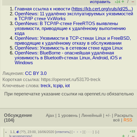
+
–
исправить
/
+24
Главная ссылка к новости (
https://kb.cert.org/vuls/id/25...
)
OpenNews: 11 удалённо эксплуатируемых уязвимостей
в TCP/IP стеке VxWorks
OpenNews: В TCP/IP-стеке FreeRTOS выявлены
уязвимости, приводящие к удалённому выполнению
кода
OpenNews: Уязвимости в TCP-стеках Linux и FreeBSD,
приводящие к удалённому отказу в обслуживании
OpenNews: Уязвимость в сетевом стеке ядра Linux
OpenNews: BlueBorne - опаснейшая удалённая
уязвимость в Bluetooth-стеках Linux, Android, iOS и
Windows
Лицензия:
CC BY 3.0
Короткая ссылка: https://opennet.ru/53170-treck
Ключевые слова:
treck
,
tcpip
,
iot
При перепечатке указание ссылки на opennet.ru обязательно
Обсуждение
Ajax
|
1 уровень
|
Линейный
|
+/-
|
Раскрыть
(104)
всё
|
RSS
+33
1.1
,
d
(
??
), 23:00, 16/06/2020 [
ответить
] [
﹢﹢﹢
] [
· · ·
]
[
↓
]
+
–
[
к модератору
]
/