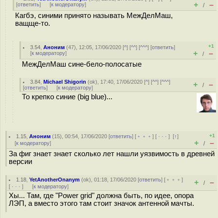
+
–
[
ответить
]
[
к модератору
]
/
Кагбэ, синими принято называть МежДелМаш,
ващще-то.
+1
3.54
,
Аноним
(
47
), 12:05, 17/06/2020 [
^
] [
^^
] [
^^^
] [
ответить
]
+
–
[
к модератору
]
/
МежДелМаш сине-бело-полосатые
3.84
,
Michael Shigorin
(
ok
), 17:40, 17/06/2020 [
^
] [
^^
] [
^^^
]
+
–
/
[
ответить
]
[
к модератору
]
То крепко синие (big blue)...
+1
1.15
,
Аноним
(
15
), 00:54, 17/06/2020 [
ответить
] [
﹢﹢﹢
] [
· · ·
]
[
↑
]
+
–
[
к модератору
]
/
За фиг знает знает сколько лет нашли уязвимость в древней
версии
1.18
,
YetAnotherOnanym
(
ok
), 01:18, 17/06/2020 [
ответить
] [
﹢﹢﹢
]
+
–
/
[
· · ·
]
[
к модератору
]
Хы... Там, где "Power grid" должна быть, по идее, опора
ЛЭП, а вместо этого там стоит значок антенной мачты.