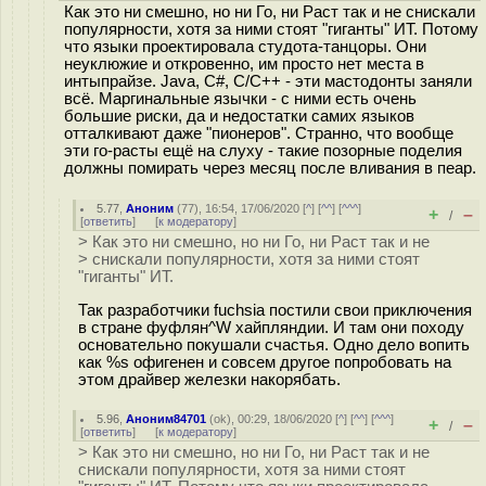
Как это ни смешно, но ни Го, ни Раст так и не снискали
популярности, хотя за ними стоят "гиганты" ИТ. Потому
что языки проектировала студота-танцоры. Они
неуклюжие и откровенно, им просто нет места в
интыпрайзе. Java, C#, C/C++ - эти мастодонты заняли
всё. Маргинальные язычки - с ними есть очень
большие риски, да и недостатки самих языков
отталкивают даже "пионеров". Странно, что вообще
эти го-расты ещё на слуху - такие позорные поделия
должны помирать через месяц после вливания в пеар.
5.77
,
Аноним
(
77
), 16:54, 17/06/2020 [
^
] [
^^
] [
^^^
]
+
–
/
[
ответить
]
[
к модератору
]
> Как это ни смешно, но ни Го, ни Раст так и не
> снискали популярности, хотя за ними стоят
"гиганты" ИТ.
Так разработчики fuchsia постили свои приключения
в стране фуфлян^W хайпляндии. И там они походу
основательно покушали счастья. Одно дело вопить
как %s офигенен и совсем другое попробовать на
этом драйвер железки накорябать.
5.96
,
Аноним84701
(
ok
), 00:29, 18/06/2020 [
^
] [
^^
] [
^^^
]
+
–
/
[
ответить
]
[
к модератору
]
> Как это ни смешно, но ни Го, ни Раст так и не
снискали популярности, хотя за ними стоят