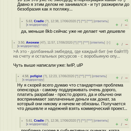
Давно я этим делом не занимался - и тут разжирели до
безобразия как я погляжу...
+1
5.63
,
Cradle
(
?
), 12:38, 17/06/2020 [
^
] [
^^
] [
^^^
] [
ответить
]
+
–
[
к модератору
]
/
да, меньше 8kb сейчас уже не делает чип дешевле
3.50
,
Аноним
(
47
), 11:57, 17/06/2020 [
^
] [
^^
] [
^^^
] [
ответить
]
[
↑
]
+
–
/
[
к модератору
]
>А это - долбанный эмбедед, где каждый бит (не байт!!!)
на счету и остальных ресурсов - с воробьиную опу...
Чуть выше написали уже: lwIP, uIP
4.58
,
pofigist
(
?
), 12:23, 17/06/2020 [
^
] [
^^
] [
^^^
] [
ответить
]
+
–
/
[
к модератору
]
Ну я скорей всего думаю что стандартная проблема
опенсорца - самому поддерживать очень дорого,
платить разрабам - просто дорого, да и обычно они
воспринимают заплаченные деньги как донат, за
который они никому и ничем не обязаны. Получается
что дешевле и надежней взять коммерческий проект...
+2
5.61
,
Cradle
(
?
), 12:36, 17/06/2020 [
^
] [
^^
] [
^^^
] [
ответить
]
+
–
[
к модератору
]
/
проблема скорее в субьективных оценках, когда