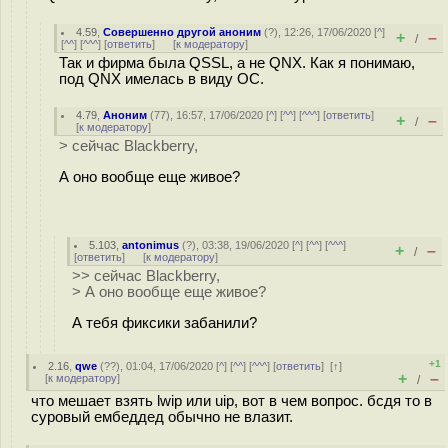
4.59
,
Совершенно другой аноним
(
?
), 12:26, 17/06/2020 [
^
]
+
–
/
[
^^
] [
^^^
] [
ответить
]
[
к модератору
]
Так и фирма была QSSL, а не QNX. Как я понимаю,
под QNX имелась в виду ОС.
4.79
,
Аноним
(
77
), 16:57, 17/06/2020 [
^
] [
^^
] [
^^^
] [
ответить
]
+
–
/
[
к модератору
]
> сейчас Blackberry,
А оно вообще еще живое?
5.103
,
antonimus
(
?
), 03:38, 19/06/2020 [
^
] [
^^
] [
^^^
]
+
–
/
[
ответить
]
[
к модератору
]
>> сейчас Blackberry,
> А оно вообще еще живое?
А тебя фиксики забанили?
+1
2.16
,
qwe
(
??
), 01:04, 17/06/2020 [
^
] [
^^
] [
^^^
] [
ответить
]
[
↑
]
+
–
[
к модератору
]
/
что мешает взять lwip или uip, вот в чем вопрос. бсдя то в
суровый ембеддед обычно не влазит.