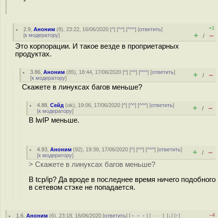
+1
2.9
,
Аноним
(
8
), 23:22, 16/06/2020 [
^
] [
^^
] [
^^^
] [
ответить
]
+
–
[
к модератору
]
/
Это корпорации. И такое везде в проприетарных
продуктах.
3.86
,
Аноним
(
85
), 18:44, 17/06/2020 [
^
] [
^^
] [
^^^
] [
ответить
]
+
–
/
[
к модератору
]
Скажете в линуксах багов меньше?
4.88
,
Сейд
(
ok
), 19:06, 17/06/2020 [
^
] [
^^
] [
^^^
] [
ответить
]
+
–
/
[
к модератору
]
В lwIP меньше.
4.93
,
Аноним
(
92
), 19:39, 17/06/2020 [
^
] [
^^
] [
^^^
] [
ответить
]
+
–
/
[
к модератору
]
> Скажете в линуксах багов меньше?
В tcp/ip? Да вроде в последнее время ничего подобного
в сетевом стэке не попадается.
–4
1.6
,
Аноним
(
6
), 23:18, 16/06/2020 [
ответить
] [
﹢﹢﹢
] [
· · ·
]
[
↓
] [
↑
]