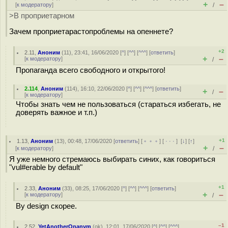
+
–
[
к модератору
]
/
>В проприетарном
Зачем проприетарастопроблемы на опеннете?
+2
2.11
,
Аноним
(
11
), 23:41, 16/06/2020 [
^
] [
^^
] [
^^^
] [
ответить
]
+
–
[
к модератору
]
/
Пропаганда всего свободного и открытого!
2.114
,
Аноним
(
114
), 16:10, 22/06/2020 [
^
] [
^^
] [
^^^
] [
ответить
]
+
–
/
[
к модератору
]
Чтобы знать чем не пользоваться (стараться избегать, не
доверять важное и т.п.)
+1
1.13
,
Аноним
(
13
), 00:48, 17/06/2020 [
ответить
] [
﹢﹢﹢
] [
· · ·
]
[
↓
] [
↑
]
+
–
[
к модератору
]
/
Я уже немного стремаюсь выбирать синих, как говориться
"vul#erable by default"
+1
2.33
,
Аноним
(
33
), 08:25, 17/06/2020 [
^
] [
^^
] [
^^^
] [
ответить
]
+
–
[
к модератору
]
/
By design скорее.
–1
2.52
,
YetAnotherOnanym
(
ok
), 12:01, 17/06/2020 [
^
] [
^^
] [
^^^
]