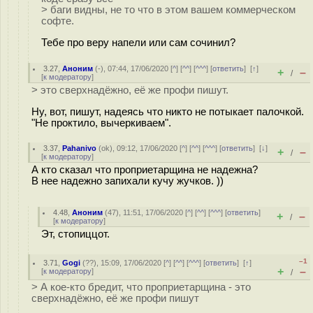
> баги видны, не то что в этом вашем коммерческом
софте.
Тебе про веру напели или сам сочинил?
3.27
,
Аноним
(
-
), 07:44, 17/06/2020 [
^
] [
^^
] [
^^^
] [
ответить
]
[
↑
]
+
–
/
[
к модератору
]
> это сверхнадёжно, её же профи пишут.
Ну, вот, пишут, надеясь что никто не потыкает палочкой.
"Не проктило, вычеркиваем".
3.37
,
Pahanivo
(
ok
), 09:12, 17/06/2020 [
^
] [
^^
] [
^^^
] [
ответить
]
[
↓
]
+
–
/
[
к модератору
]
А кто сказал что проприетарщина не надежна?
В нее надежно запихали кучу жучков. ))
4.48
,
Аноним
(
47
), 11:51, 17/06/2020 [
^
] [
^^
] [
^^^
] [
ответить
]
+
–
/
[
к модератору
]
Эт, стопиццот.
–1
3.71
,
Gogi
(
??
), 15:09, 17/06/2020 [
^
] [
^^
] [
^^^
] [
ответить
]
[
↑
]
+
–
[
к модератору
]
/
> А кое-кто бредит, что проприетарщина - это
сверхнадёжно, её же профи пишут