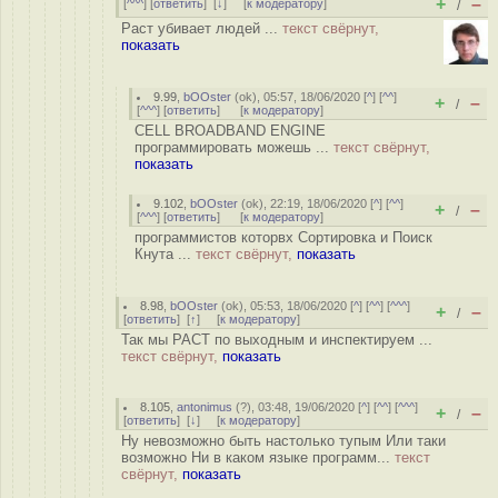
+
–
[
^^^
] [
ответить
]
[
↓
] [
к модератору
]
/
Раст убивает людей ...
текст свёрнут,
показать
9.99
,
bOOster
(
ok
), 05:57, 18/06/2020 [
^
] [
^^
]
+
–
/
[
^^^
] [
ответить
]
[
к модератору
]
CELL BROADBAND ENGINE
программировать можешь ...
текст свёрнут,
показать
9.102
,
bOOster
(
ok
), 22:19, 18/06/2020 [
^
] [
^^
]
+
–
/
[
^^^
] [
ответить
]
[
к модератору
]
программистов которвх Сортировка и Поиск
Кнута ...
текст свёрнут,
показать
8.98
,
bOOster
(
ok
), 05:53, 18/06/2020 [
^
] [
^^
] [
^^^
]
+
–
/
[
ответить
]
[
↑
] [
к модератору
]
Так мы РАСТ по выходным и инспектируем ...
текст свёрнут,
показать
8.105
,
antonimus
(
?
), 03:48, 19/06/2020 [
^
] [
^^
] [
^^^
]
+
–
/
[
ответить
]
[
↓
] [
к модератору
]
Ну невозможно быть настолько тупым Или таки
возможно Ни в каком языке программ...
текст
свёрнут,
показать