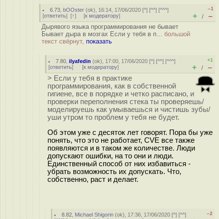
–1
6.73
,
bOOster
(
ok
), 16:14, 17/06/2020 [
^
] [
^^
] [
^^^
]
+
–
[
ответить
]
[
↑
] [
к модератору
]
/
Дырявого языка программирования не бывает
Бывает дыра в мозгах Если у тебя в п...
большой
текст свёрнут,
показать
+1
7.80
,
ilyafedin
(
ok
), 17:00, 17/06/2020 [
^
] [
^^
] [
^^^
]
+
–
[
ответить
]
[
к модератору
]
/
> Если у тебя в практике
программирования, как в собственной
гигиене, все в порядке и четко расписано, и
проверки переполнения стека ты проверяешь/
моделируешь как умываешься и чистишь зубы/
уши утром то проблем у тебя не будет.
Об этом уже с десяток лет говорят. Пора бы уже
понять, что это не работает, CVE все также
появляются и в таком же количестве. Люди
допускают ошибки, на то они и люди.
Единственный способ от них избавиться -
убрать возможность их допускать. Что,
собственно, раст и делает.
–2
8.82
,
Michael Shigorin
(
ok
), 17:36, 17/06/2020 [
^
] [
^^
]