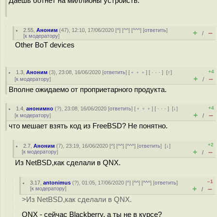
Даёшь ботнет на миллионы устройств.
2.55
,
Аноним
(
47
), 12:10, 17/06/2020 [
^
] [
^^
] [
^^^
] [
ответить
]
+
–
/
[
к модератору
]
Other BoT devices
+4
1.3
,
Аноним
(
3
), 23:08, 16/06/2020 [
ответить
] [
﹢﹢﹢
] [
· · ·
]
[
↑
]
+
–
[
к модератору
]
/
Вполне ожидаемо от проприетарного продукта.
+4
1.4
,
анонимно
(
?
), 23:08, 16/06/2020 [
ответить
] [
﹢﹢﹢
] [
· · ·
]
[
↓
]
+
–
[
к модератору
]
/
что мешает взять код из FreeBSD? Не понятно.
+2
2.7
,
Аноним
(
7
), 23:19, 16/06/2020 [
^
] [
^^
] [
^^^
] [
ответить
]
[
↓
]
+
–
[
к модератору
]
/
Из NetBSD,как сделали в QNX.
–1
3.17
,
antonimus
(
?
), 01:05, 17/06/2020 [
^
] [
^^
] [
^^^
] [
ответить
]
+
–
[
к модератору
]
/
>Из NetBSD,как сделали в QNX.
QNX - сейчас Blackberry, а ты не в курсе?