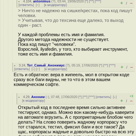
4.104
,
antonimus
(
?
), 03:44, 19/06/2020 [
^
] [
^^
] [
^^^
]
+
–
/
[
ответить
]
[
↑
] [
к модератору
]
> Ничто не надежно на сишке/крестах, пока код пишут
человки.
> Учитывая, что до техсина еще далеко, то выход
один - раст.
У каждой проблемы есть имя и фамилия.
Другого метода надежности не существует.
Пока код пишут "человеки".
Взрослей, ilyafedin, у того, кто выбирает инструмент,
тоже есть имя и фамилия.
3.24
,
Тот_Самый_Анонимус
(
?
), 05:19, 17/06/2020 [
^
] [
^^
] [
^^^
]
+
–
/
[
ответить
]
[
↓
] [
↑
] [
к модератору
]
Есть и обратное: вера в жипеель, мол в открытом коде
сразу все баги видны, не то что в этом вашем
коммерческом софте.
+3
4.29
,
Аноним
(
-
), 07:48, 17/06/2020 [
^
] [
^^
] [
^^^
] [
ответить
]
[
↓
]
+
–
[
к модератору
]
/
Открытый код в последнее время сильно активнее
тестируют, однако. Можно вон какому-нибудь каверити
на автомате вгрузить. А с проприетарным блобом чего
делать? На слово поверить жадному корпорасу что
тот старался, тестил, фиксил баги и все такое? Да
щас, корпорасы жадные и довольно быстро на всю эту