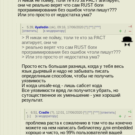
Я никак не пойму, толи те кто за РАСТ агитирует,
они че реально верят что сам RUST боги
программирования без ошибок чтоли пишут???
Или это просто от недостатка ума?
–4
5.39
,
ilyafedin
(
ok
), 09:16, 17/06/2020 [
^
] [
^^
] [
^^^
]
+
–
[
ответить
]
[
к модератору
]
/
> Я никак не пойму, толи те кто за РАСТ
агитирует, они че
> реально верят что сам RUST боги
программирования без ошибок чтоли пишут???
> Или это просто от недостатка ума?
Просто есть большая разница, когда у тебя весь
язык дырявый и надо не забывать писать
определнным способом, чтобы не получить
уязвимость
И когда unsafe-код - лишь сабсет кода
Все уязвимости вряд ли получится убрать, но
сутощественное их уменьшение - уже хороший
результат.
+1
6.51
,
Cradle
(
?
), 12:01, 17/06/2020 [
^
] [
^^
] [
^^^
] [
ответить
]
+
–
[
↓
] [
к модератору
]
/
проблема раста к сожалению в том что вы конечно
можете на нем написать библиотеку для embedded
хорошо и чисто, но 99% пользователей вашей