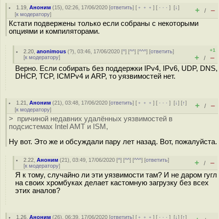
1.19
,
Аноним
(
15
), 02:26, 17/06/2020 [
ответить
] [
﹢﹢﹢
] [
· · ·
]
[
↓
]
+
–
/
[
к модератору
]
Кстати подвержены только если собраны с некоторыми
опциями и компиляторами.
+1
2.20
,
anonimous
(
?
), 03:46, 17/06/2020 [
^
] [
^^
] [
^^^
] [
ответить
]
+
–
[
к модератору
]
/
Верно. Если собирать без поддержки IPv4, IPv6, UDP, DNS,
DHCP, TCP, ICMPv4 и ARP, то уязвимостей нет.
1.21
,
Аноним
(
21
), 03:48, 17/06/2020 [
ответить
] [
﹢﹢﹢
] [
· · ·
]
[
↓
] [
↑
]
+
–
/
[
к модератору
]
> причиной недавних удалённых уязвимостей в
подсистемах Intel AMT и ISM,
Ну вот. Это же и обсуждали пару лет назад. Вот, пожалуйста.
2.22
,
Аноним
(
21
), 03:49, 17/06/2020 [
^
] [
^^
] [
^^^
] [
ответить
]
+
–
/
[
к модератору
]
Я к тому, случайно ли эти уязвимости там? И не даром гугл
на своих хромбуках делает кастомную загрузку без всех
этих аналов?
1.26
,
Аноним
(
26
), 06:39, 17/06/2020 [
ответить
] [
﹢﹢﹢
] [
· · ·
]
[
↓
] [
↑
]