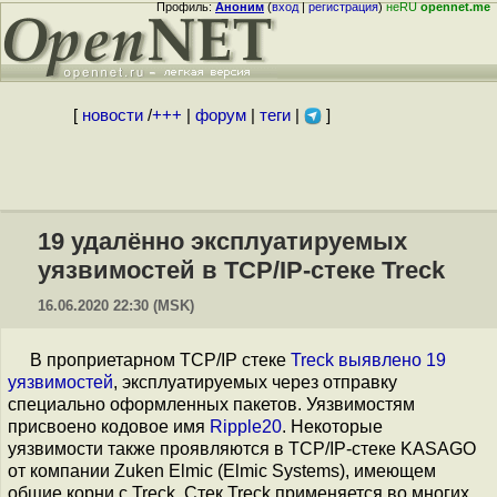
Профиль:
Аноним
(
вход
|
регистрация
)
неRU
opennet.me
[
новости
/
+++
|
форум
|
теги
|
]
19 удалённо эксплуатируемых
уязвимостей в TCP/IP-стеке Treck
16.06.2020 22:30 (MSK)
В проприетарном TCP/IP стеке
Treck
выявлено
19
уязвимостей
, эксплуатируемых через отправку
специально оформленных пакетов. Уязвимостям
присвоено кодовое имя
Ripple20
. Некоторые
уязвимости также проявляются в TCP/IP-стеке KASAGO
от компании Zuken Elmic (Elmic Systems), имеющем
общие корни c Treck. Стек Treck применяется во многих