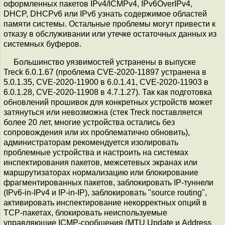
оформленных пакетов IPv4/ICMPv4, IPv6OverIPv4,
DHCP, DHCPv6 или IPv6 узнать содержимое областей
памяти системы. Остальные проблемы могут привести к
отказу в обслуживании или утечке остаточных данных из
системных буферов.
Большинство уязвимостей устранены в выпуске
Treck 6.0.1.67 (проблема CVE-2020-11897 устранена в
5.0.1.35, CVE-2020-11900 в 6.0.1.41, CVE-2020-11903 в
6.0.1.28, CVE-2020-11908 в 4.7.1.27). Так как подготовка
обновлений прошивок для конкретных устройств может
затянуться или невозможна (стек Treck поставляется
более 20 лет, многие устройства остались без
сопровождения или их проблематично обновить),
администраторам рекомендуется изолировать
проблемные устройства и настроить на системах
инспектирования пакетов, межсетевых экранах или
маршрутизаторах нормализацию или блокирование
фрагментированных пакетов, заблокировать IP-туннели
(IPv6-in-IPv4 и IP-in-IP), заблокировать "source routing",
активировать инспектирование некорректных опций в
TCP-пакетах, блокировать неиспользуемые
управляющие ICMP-сообщения (MTU Update и Address