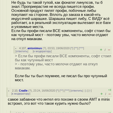
Не будь ты такой тупой, как фонатег линуnсов, ты б
знал: Проприерастия не всегда пишется профи.
Основной продукт пилят профи, побочные либы
покупают на стороне. Вплоть до заказа в какой-нть
индусячей шарашке. Шарашка пишет либу, С ВИДУ всё
работает, а в реальной эксплуатации вылезают все баги
и уязвимые места.
Если бы профи писали ВСЕ компоненты, софт стоил бы
как чугунный мост - поэтому увы, часто мелочи отдают
на откуп макакам.
4.107
,
antonimus
(
?
), 03:53, 19/06/2020 [
^
] [
^^
] [
^^^
]
+
–
/
[
ответить
]
[
к модератору
]
> Если бы профи писали ВСЕ компоненты, софт стоил
бы как чугунный мост
> - поэтому увы, часто мелочи отдают на откуп
макакам.
Если бы ты был поумнее, не писал бы про чугунный
мост.
+3
2.10
,
Cradle
(
?
), 23:24, 16/06/2020 [
^
] [
^^
] [
^^^
] [
ответить
]
[
↓
] [
↑
]
+
–
[
к модератору
]
/
самое забавное что интел его похоже в своем AMT в minix
встроил, это вот что такое курить нужно было?