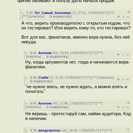
фигню забивают в пользу даты начала продаж.
–3
5.32
,
Тот_Самый_Анонимус
(
?
), 07:51, 17/06/2020 [
^
] [
^^
]
+
–
[
^^^
] [
ответить
]
[
к модератору
]
/
А что, верить производителю с открытым кодом, что
он тестировал? Или верить кому-то, кто тестировал?
Вот для вас, фанатиков, именно вера нужна, без неё
никуда.
6.41
,
Аноним
(
41
), 10:34, 17/06/2020 [
^
] [
^^
] [
^^^
]
+
–
/
[
ответить
]
[
к модератору
]
Ну, когда аргументов нет, тогда и начинаются вера-
фанатики.
6.46
,
Cradle
(
?
), 11:39, 17/06/2020 [
^
] [
^^
] [
^^^
] [
ответить
]
+
–
/
[
к модератору
]
"не нужно звать, не нужно ждать, а можно взять и
почитать"
+2
6.47
,
Аноним
(
47
), 11:48, 17/06/2020 [
^
] [
^^
] [
^^^
]
+
–
[
ответить
]
[
к модератору
]
/
Не веришь - протестируй сам, найми аудитора. Код
в наличии.
+1
6.75
,
виндотролль
(
ok
), 16:49, 17/06/2020 [
^
] [
^^
] [
^^^
]