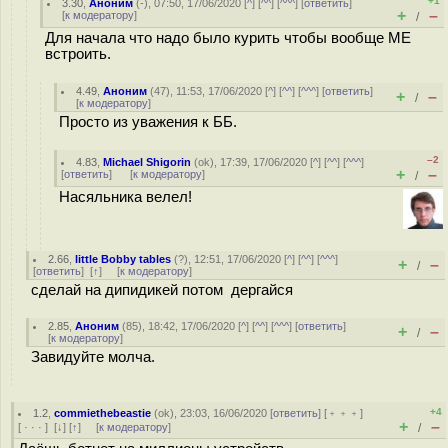
+1
3.30
,
Аноним
(
-
), 07:50, 17/06/2020 [
^
] [
^^
] [
^^^
] [
ответить
]
+
–
[
к модератору
]
/
Для начала что надо было курить чтобы вообще ME
встроить.
4.49
,
Аноним
(
47
), 11:53, 17/06/2020 [
^
] [
^^
] [
^^^
] [
ответить
]
+
–
/
[
к модератору
]
Просто из уважения к ББ.
–2
4.83
,
Michael Shigorin
(
ok
), 17:39, 17/06/2020 [
^
] [
^^
] [
^^^
]
+
–
[
ответить
]
[
к модератору
]
/
Насяльника велел!
2.66
,
little Bobby tables
(
?
), 12:51, 17/06/2020 [
^
] [
^^
] [
^^^
]
+
–
/
[
ответить
]
[
↑
] [
к модератору
]
сделай на дипидикей потом дергайся
2.85
,
Аноним
(
85
), 18:42, 17/06/2020 [
^
] [
^^
] [
^^^
] [
ответить
]
+
–
/
[
к модератору
]
Завидуйте молча.
+4
1.2
,
commiethebeastie
(
ok
), 23:03, 16/06/2020 [
ответить
] [
﹢﹢﹢
]
+
–
[
· · ·
]
[
↓
] [
↑
] [
к модератору
]
/