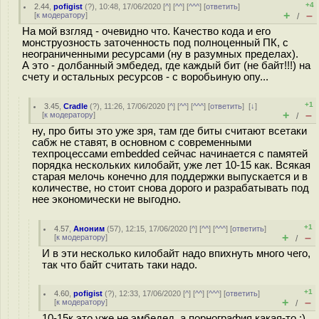
+4
2.44
,
pofigist
(
?
), 10:48, 17/06/2020 [
^
] [
^^
] [
^^^
] [
ответить
]
+
–
[
к модератору
]
/
На мой взгляд - очевидно что. Качество кода и его
монструозность заточенность под полноценный ПК, с
неограниченными ресурсами (ну в разумных пределах).
А это - долбанный эмбедед, где каждый бит (не байт!!!) на
счету и остальных ресурсов - с воробьиную опу...
+1
3.45
,
Cradle
(
?
), 11:26, 17/06/2020 [
^
] [
^^
] [
^^^
] [
ответить
]
[
↓
]
+
–
[
к модератору
]
/
ну, про биты это уже зря, там где биты считают всетаки
сабж не ставят, в основном с современными
техпроцессами embedded сейчас начинается с памятей
порядка нескольких килобайт, уже лет 10-15 как. Всякая
старая мелочь конечно для поддержки выпускается и в
количестве, но стоит снова дорого и разрабатывать под
нее экономически не выгодно.
+1
4.57
,
Аноним
(
57
), 12:15, 17/06/2020 [
^
] [
^^
] [
^^^
] [
ответить
]
+
–
[
к модератору
]
/
И в эти несколько килобайт надо впихнуть много чего,
так что байт считать таки надо.
+1
4.60
,
pofigist
(
?
), 12:33, 17/06/2020 [
^
] [
^^
] [
^^^
] [
ответить
]
+
–
[
к модератору
]
/
10-15к это уже не эмбедед, а порнография какая-то :)