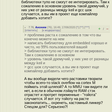
библиотеки тупо не смогут ее интегрировать. Там к
сожалению в основном уровень такой дремучий, у
них уже от разницы между keil и gcc шок
случается, а вы им в проект еще компайлер
добавить хотите?
7.76
,
Аноним
(
76
), 16:49, 17/06/2020 [
^
] [
^^
] [
^^^
]
+
–
/
[
ответить
]
[
к модератору
]
> проблема раста к сожалению в том что вы
конечно можете на нем
> написать библиотеку для embedded хорошо и
чисто, но 99% пользователей вашей
> библиотеки тупо не смогут ее интегрировать.
Там к сожалению в основном
> уровень такой дремучий, у них уже от разницы
между keil и
> gcc шок случается, а вы им в проект еще
компайлер добавить хотите?
А вы вообще видели чего растовики творили
чтобы всего-то stack overflow на cortex M
поймать этой шляпой? А то MMU там видите ли
нет, а если в обычном лэйауте RAM стэк
отрастет и протрет переменные - "тойота"
случается. И вот эту тойоту на расте
законопатить... охренеть, кастомный линкер?
Спецом для? Серьезно?!