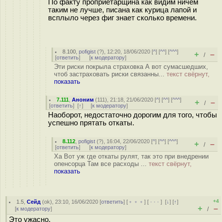
По факту проприетарщина как видим ничем
таким не лучше, писана как курица лапой и
всплыло через фиг знает сколько времени.
8.100
,
pofigist
(
?
), 12:20, 18/06/2020 [
^
] [
^^
] [
^^^
]
+
–
/
[
ответить
]
[
к модератору
]
Эти риски покрыла страховка А вот сумасшедших,
чтоб застраховать риски связанны...
текст свёрнут,
показать
7.111
,
Аноним
(
111
), 21:18, 21/06/2020 [
^
] [
^^
] [
^^^
]
+
–
/
[
ответить
]
[
↑
] [
к модератору
]
Наоборот, недостаточно дорогим для того, чтобы
успешно прятать откаты.
8.112
,
pofigist
(
?
), 16:04, 22/06/2020 [
^
] [
^^
] [
^^^
]
+
–
/
[
ответить
]
[
к модератору
]
Ха Вот уж где откаты рулят, так это при внедрении
опенсорца Там все расходы ...
текст свёрнут,
показать
+4
1.5
,
Сейд
(
ok
), 23:10, 16/06/2020 [
ответить
] [
﹢﹢﹢
] [
· · ·
]
[
↓
] [
↑
]
+
–
[
к модератору
]
/
Это ужасно.