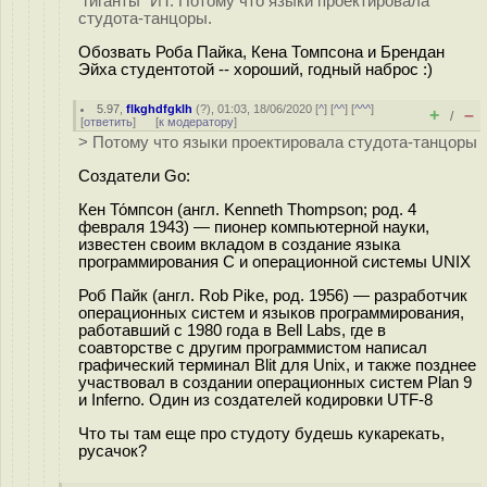
"гиганты" ИТ. Потому что языки проектировала
студота-танцоры.
Обозвать Роба Пайка, Кена Томпсона и Брендан
Эйха студентотой -- хороший, годный наброс :)
5.97
,
flkghdfgklh
(
?
), 01:03, 18/06/2020 [
^
] [
^^
] [
^^^
]
+
–
/
[
ответить
]
[
к модератору
]
> Потому что языки проектировала студота-танцоры
Создатели Go:
Кен То́мпсон (англ. Kenneth Thompson; род. 4
февраля 1943) — пионер компьютерной науки,
известен своим вкладом в создание языка
программирования C и операционной системы UNIX
Роб Пайк (англ. Rob Pike, род. 1956) — разработчик
операционных систем и языков программирования,
работавший c 1980 года в Bell Labs, где в
соавторстве с другим программистом написал
графический терминал Blit для Unix, и также позднее
участвовал в создании операционных систем Plan 9
и Inferno. Один из создателей кодировки UTF-8
Что ты там еще про студоту будешь кукарекать,
русачок?