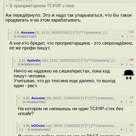
> В проприетарном TCP/IP стеке
Аж передёрнуло. Это ж надо так упарываться, что бы такое
продвигать и на этом зарабатывать.
+25
2.8
,
Аноним
(
8
), 23:21, 16/06/2020 [
^
] [
^^
] [
^^^
] [
ответить
]
[
↓
]
+
–
[
к модератору
]
/
А кое-кто бредит, что проприетарщина - это сверхнадёжно,
её же профи пишут.
–36
3.12
,
ilyafedin
(
ok
), 23:52, 16/06/2020 [
^
] [
^^
] [
^^^
] [
ответить
]
[
↓
]
+
–
[
к модератору
]
/
Ничто не надежно на сишке/крестах, пока код
пишут человки.
Учитывая, что до техсина еще далеко, то выход
один - раст.
+4
4.25
,
Аноним
(
25
), 06:02, 17/06/2020 [
^
] [
^^
] [
^^^
] [
ответить
]
+
–
[
к модератору
]
/
На котором не напишешь ни один TCP/IP-стек без
unsafe?
+4
4.36
,
bOOster
(
ok
), 08:59, 17/06/2020 [
^
] [
^^
] [
^^^
] [
ответить
]
+
–
[
↓
] [
к модератору
]
/