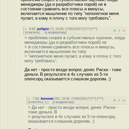
менеджеры (да и разработчики порой) не в
состоянии сравнить все плюсы и минусы,
включается мышление по типу "непонятное меня
пугает, а кому я плочу с того могу требовать".
6.67
,
pofigist
(
?
), 14:05, 17/06/2020 [
^
] [
^^
] [
^^^
]
+
–
/
[
ответить
]
[
к модератору
]
> проблема скорее в субьективных оценках, когда
менеджеры (да и разработчики порой) не
> в состоянии сравнить все плюсы и минусы,
включается мышление по типу
> "непонятное меня пугает, а кому я плочу с того
могу требовать".
Да нет - просто везде вопрос денег. Риски - тоже
деньги. В результате в 4х случаях из 5-ти
опенсорц оказывается слишком дорогим. :)
7.92
,
Аноним
(
92
), 19:36, 17/06/2020 [
^
] [
^^
] [
^^^
]
+
–
/
[
ответить
]
[
↓
] [
к модератору
]
> Да нет - просто везде вопрос денег. Риски -
тоже деньги. В
> результате в 4х случаях из 5-ти опенсорц
оказывается слишком дорогим. :)