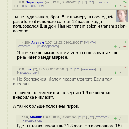
+1
3.89
,
Перастерос
(
ok
), 12:15, 08/09/2020 [
^
] [
^^
] [
^^^
] [
ответить
]
+
–
[
↓
] [
к модератору
]
/
ты не туда зашел, брат. Я, к примеру, в последний
раз uTorrent использовал лет 12 назад, когда
пользовался Шиндой. Нынче transmission и transmission-
daemon
+1
4.100
,
Аноним
(
100
), 18:23, 08/09/2020 [
^
] [
^^
] [
^^^
]
+
–
[
ответить
]
[
к модератору
]
/
Я тоже не понимаю как им можно пользоваться, но
речь идет о медиаварезе.
–2
3.90
,
пох.
(
?
), 12:59, 08/09/2020 [
^
] [
^^
] [
^^^
] [
ответить
]
[
↑
]
+
–
[
к модератору
]
/
> Не беспокойся, балом правит utorrent. Если там
внедрят
то ничего не изменится - в версию 1.6 не внедрят,
внедрилка нивлазит.
А таких больше половины пиров.
4.99
,
Аноним
(
100
), 18:19, 08/09/2020 [
^
] [
^^
] [
^^^
] [
ответить
]
+
–
/
[
к модератору
]
Где ты таких находишь? 1.8 max. Но в основном 3.5+