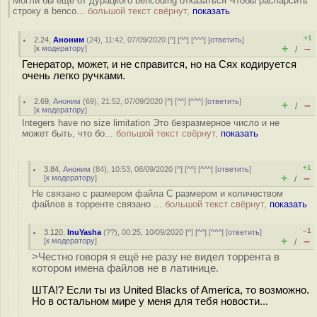
Могли бы ещё от дурацкого bencoding отказаться Чтобы распарсить
строку в benco...
большой текст свёрнут,
показать
+1
2.24
,
Аноним
(
24
), 11:42, 07/09/2020 [
^
] [
^^
] [
^^^
] [
ответить
]
+
–
[
к модератору
]
/
Генератор, может, и не справится, но на Сях кодируется
очень легко ручками.
2.69
,
Аноним
(
69
), 21:52, 07/09/2020 [
^
] [
^^
] [
^^^
] [
ответить
]
+
–
/
[
к модератору
]
Integers have no size limitation Это безразмерное число и не
может быть, что бо...
большой текст свёрнут,
показать
+1
3.84
,
Аноним
(
84
), 10:53, 08/09/2020 [
^
] [
^^
] [
^^^
] [
ответить
]
+
–
[
к модератору
]
/
Не связано с размером файла С размером и количеством
файлов в торренте связано ...
большой текст свёрнут,
показать
–1
3.120
,
InuYasha
(
??
), 00:25, 10/09/2020 [
^
] [
^^
] [
^^^
] [
ответить
]
+
–
[
к модератору
]
/
>Честно говоря я ещё не разу не видел торрента в
котором имена файлов не в латинице.
ШТА!? Если ты из United Blacks of America, то возможно.
Но в остальном мире у меня для тебя новости...