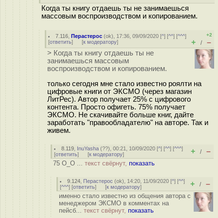
Когда ты книгу отдаешь ты не занимаешься
массовым воспроизводством и копированием.
+2
7.116
,
Перастерос
(
ok
), 17:36, 09/09/2020 [
^
] [
^^
] [
^^^
]
+
–
[
ответить
]
[
к модератору
]
/
> Когда ты книгу отдаешь ты не
занимаешься массовым
воспроизводством и копированием.
только сегодня мне стало известно роялти на
цифровые книги от ЭКСМО (через магазин
ЛитРес). Автор получает 25% с цифрового
контента. Просто офигеть. 75% получает
ЭКСМО. Не скачивайте больше книг, дайте
заработать "правообладателю" на авторе. Так и
живем.
8.119
,
InuYasha
(
??
), 00:21, 10/09/2020 [
^
] [
^^
] [
^^^
]
+
–
/
[
ответить
]
[
к модератору
]
75 O_O ...
текст свёрнут,
показать
9.124
,
Перастерос
(
ok
), 14:20, 11/09/2020 [
^
] [
^^
]
+
–
/
[
^^^
] [
ответить
]
[
к модератору
]
именно стало известно из общения автора с
менеджером ЭКСМО в комментах на
пейсб...
текст свёрнут,
показать