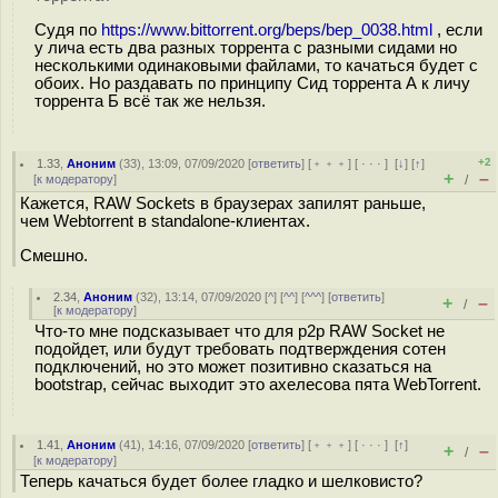
Судя по
https://www.bittorrent.org/beps/bep_0038.html
, если
у лича есть два разных торрента с разными сидами но
несколькими одинаковыми файлами, то качаться будет с
обоих. Но раздавать по принципу Сид торрента А к личу
торрента Б всё так же нельзя.
+2
1.33
,
Аноним
(
33
), 13:09, 07/09/2020 [
ответить
] [
﹢﹢﹢
] [
· · ·
]
[
↓
] [
↑
]
+
–
[
к модератору
]
/
Кажется, RAW Sockets в браузерах запилят раньше,
чем Webtorrent в standalone-клиентах.
Смешно.
2.34
,
Аноним
(
32
), 13:14, 07/09/2020 [
^
] [
^^
] [
^^^
] [
ответить
]
+
–
/
[
к модератору
]
Что-то мне подсказывает что для p2p RAW Socket не
подойдет, или будут требовать подтверждения сотен
подключений, но это может позитивно сказаться на
bootstrap, сейчас выходит это ахелесова пята WebTorrent.
1.41
,
Аноним
(
41
), 14:16, 07/09/2020 [
ответить
] [
﹢﹢﹢
] [
· · ·
]
[
↑
]
+
–
/
[
к модератору
]
Теперь качаться будет более гладко и шелковисто?