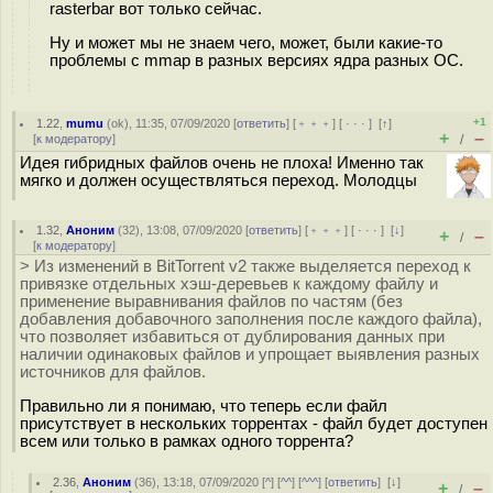
rasterbar вот только сейчас.
Ну и может мы не знаем чего, может, были какие-то
проблемы с mmap в разных версиях ядра разных ОС.
+1
1.22
,
mumu
(
ok
), 11:35, 07/09/2020 [
ответить
] [
﹢﹢﹢
] [
· · ·
]
[
↑
]
+
–
[
к модератору
]
/
Идея гибридных файлов очень не плоха! Именно так
мягко и должен осуществляться переход. Молодцы
1.32
,
Аноним
(
32
), 13:08, 07/09/2020 [
ответить
] [
﹢﹢﹢
] [
· · ·
]
[
↓
]
+
–
/
[
к модератору
]
> Из изменений в BitTorrent v2 также выделяется переход к
привязке отдельных хэш-деревьев к каждому файлу и
применение выравнивания файлов по частям (без
добавления добавочного заполнения после каждого файла),
что позволяет избавиться от дублирования данных при
наличии одинаковых файлов и упрощает выявления разных
источников для файлов.
Правильно ли я понимаю, что теперь если файл
присутствует в нескольких торрентах - файл будет доступен
всем или только в рамках одного торрента?
2.36
,
Аноним
(
36
), 13:18, 07/09/2020 [
^
] [
^^
] [
^^^
] [
ответить
]
[
↓
]
+
–
/