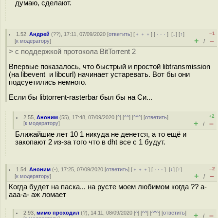
думаю, сделают.
–1
1.52
,
Андрей
(
??
), 17:11, 07/09/2020 [
ответить
] [
﹢﹢﹢
] [
· · ·
]
[
↓
] [
↑
]
+
–
[
к модератору
]
/
> с поддержкой протокола BitTorrent 2
Впервые показалось, что быстрый и простой libtransmission
(на libevent и libcurl) начинает устаревать. Вот бы они
подсуетились немного.
Если бы libtorrent-rasterbar был бы на Си...
+2
2.55
,
Аноним
(
55
), 17:48, 07/09/2020 [
^
] [
^^
] [
^^^
] [
ответить
]
+
–
[
к модератору
]
/
Ближайшие лет 10 1 никуда не денется, а то ещё и
закопают 2 из-за того что в dht все с 1 будут.
–2
1.54
,
Аноним
(
-
), 17:25, 07/09/2020 [
ответить
] [
﹢﹢﹢
] [
· · ·
]
[
↓
] [
↑
]
+
–
[
к модератору
]
/
Когда будет на паска... на русте моем любимом когда ?? а-
ааа-а- аж ломает
2.93
,
мимо проходил
(
?
), 14:11, 08/09/2020 [
^
] [
^^
] [
^^^
] [
ответить
]
+
–
/