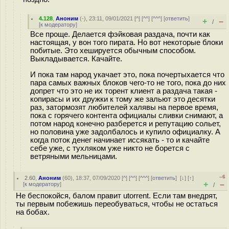
4.128
,
Аноним
(
-
), 23:11, 09/01/2021 [
^
] [
^^
] [
^^^
] [
ответить
]
+
–
/
[
к модератору
]
Все проще. Делается фэйковая раздача, почти как
настоящая, у вон того пирата. Но вот некоторые блоки
побитые. Это хешируется обычным способом.
Выкладывается. Качайте.
И пока там народ укачает это, пока почертыхается что
пара самых важных блоков чего-то не того, пока до них
допрет что это не их торент клиент а раздача такая -
копирасы и их дружки к тому же зальют это десятки
раз, затормозят любителей халявы на первое время,
пока с горячего контента официалы сливки снимают, а
потом народ конечно разберется и репутацию сольет,
но половина уже задолбалось и купило официалку. А
когда поток денег начинает иссякать - то и качайте
себе уже, с тухляком уже никто не борется с
ветряными мельницами.
–6
2.60
,
Аноним
(
60
), 18:37, 07/09/2020 [
^
] [
^^
] [
^^^
] [
ответить
]
[
↓
] [
↑
]
+
–
[
к модератору
]
/
Не беспокойся, балом правит utorrent. Если там внедрят,
ты первым побежишь переобуваться, чтобы не остаться
на бобах.