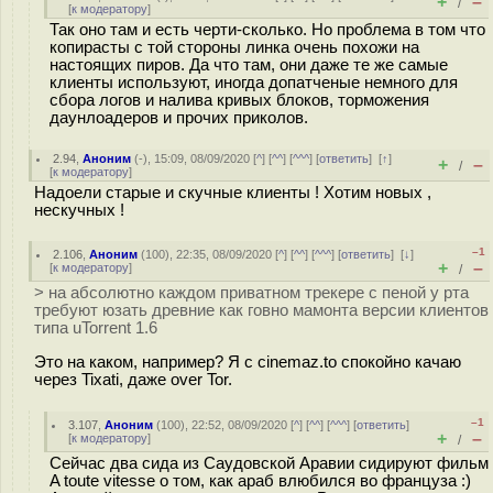
+
–
/
[
к модератору
]
Так оно там и есть черти-сколько. Но проблема в том что
копирасты с той стороны линка очень похожи на
настоящих пиров. Да что там, они даже те же самые
клиенты используют, иногда допатченые немного для
сбора логов и налива кривых блоков, торможения
даунлоадеров и прочих приколов.
2.94
,
Аноним
(
-
), 15:09, 08/09/2020 [
^
] [
^^
] [
^^^
] [
ответить
]
[
↑
]
+
–
/
[
к модератору
]
Надоели старые и скучные клиенты ! Хотим новых ,
нескучных !
–1
2.106
,
Аноним
(
100
), 22:35, 08/09/2020 [
^
] [
^^
] [
^^^
] [
ответить
]
[
↓
]
+
–
[
к модератору
]
/
> на абсолютно каждом приватном трекере с пеной у рта
требуют юзать древние как говно мамонта версии клиентов
типа uTorrent 1.6
Это на каком, например? Я с cinemaz.to спокойно качаю
через Tixati, даже over Tor.
–1
3.107
,
Аноним
(
100
), 22:52, 08/09/2020 [
^
] [
^^
] [
^^^
] [
ответить
]
+
–
[
к модератору
]
/
Сейчас два сида из Саудовской Аравии сидируют фильм
A toute vitesse о том, как араб влюбился во француза :)