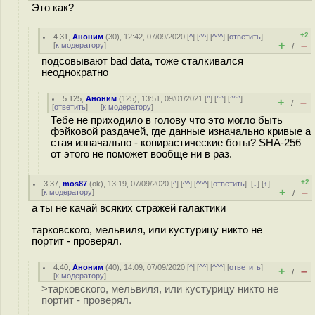
Это как?
+2
4.31
,
Аноним
(
30
), 12:42, 07/09/2020 [
^
] [
^^
] [
^^^
] [
ответить
]
+
–
[
к модератору
]
/
подсовывают bad data, тоже сталкивался
неоднократно
5.125
,
Аноним
(
125
), 13:51, 09/01/2021 [
^
] [
^^
] [
^^^
]
+
–
/
[
ответить
]
[
к модератору
]
Тебе не приходило в голову что это могло быть
фэйковой раздачей, где данные изначально кривые а
стая изначально - копирастические боты? SHA-256
от этого не поможет вообще ни в раз.
+2
3.37
,
mos87
(
ok
), 13:19, 07/09/2020 [
^
] [
^^
] [
^^^
] [
ответить
]
[
↓
] [
↑
]
+
–
[
к модератору
]
/
а ты не качай всяких стражей галактики
тарковского, мельвиля, или кустурицу никто не
портит - проверял.
4.40
,
Аноним
(
40
), 14:09, 07/09/2020 [
^
] [
^^
] [
^^^
] [
ответить
]
+
–
/
[
к модератору
]
>тарковского, мельвиля, или кустурицу никто не
портит - проверял.