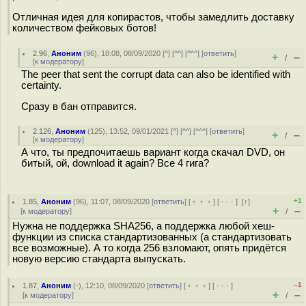
Отличная идея для копирастов, чтобы замедлить доставку
количеством фейковых ботов!
2.96
,
Аноним
(
96
), 18:08, 08/09/2020 [
^
] [
^^
] [
^^^
] [
ответить
]
+
–
/
[
к модератору
]
The peer that sent the corrupt data can also be identified with
certainty.
Сразу в бан отправится.
2.126
,
Аноним
(
125
), 13:52, 09/01/2021 [
^
] [
^^
] [
^^^
] [
ответить
]
+
–
/
[
к модератору
]
А что, ты предпочитаешь вариант когда скачал DVD, он
битый, ой, download it again? Все 4 гига?
+1
1.85
,
Аноним
(
96
), 11:07, 08/09/2020 [
ответить
] [
﹢﹢﹢
] [
· · ·
]
[
↑
]
+
–
[
к модератору
]
/
Нужна не поддержка SHA256, а поддержка любой хеш-
функции из списка стандартизованных (а стандартизовать
все возможные). А то когда 256 взломают, опять придётся
новую версию стандарта выпускать.
–1
1.87
,
Аноним
(
-
), 12:10, 08/09/2020 [
ответить
] [
﹢﹢﹢
] [
· · ·
]
+
–
[
к модератору
]
/