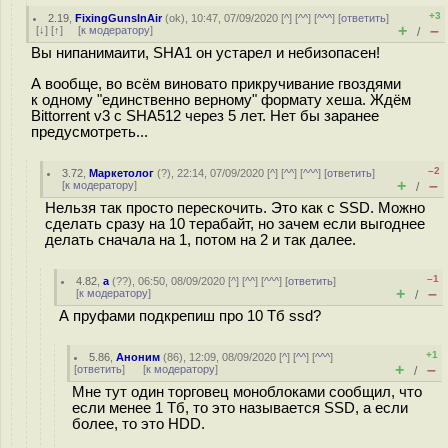
+3
2.19
,
FixingGunsInAir
(
ok
), 10:47, 07/09/2020 [
^
] [
^^
] [
^^^
] [
ответить
]
+
–
[
↓
] [
↑
] [
к модератору
]
/
Вы нипанимаити, SHA1 он устарел и небизопасен!
А вообще, во всём виновато прикручивание гвоздями
к одному "единственно верному" формату хеша. Ждём
Bittorrent v3 с SHA512 через 5 лет. Нет бы заранее
предусмотреть...
–2
3.72
,
Маркетолог
(
?
), 22:14, 07/09/2020 [
^
] [
^^
] [
^^^
] [
ответить
]
+
–
[
к модератору
]
/
Нельзя так просто перескочить. Это как с SSD. Можно
сделать сразу на 10 терабайт, но зачем если выгоднее
делать сначала на 1, потом на 2 и так далее.
–1
4.82
,
a
(
??
), 06:50, 08/09/2020 [
^
] [
^^
] [
^^^
] [
ответить
]
+
–
[
к модератору
]
/
А пруфами подкрепиш про 10 Тб ssd?
+1
5.86
,
Аноним
(
86
), 12:09, 08/09/2020 [
^
] [
^^
] [
^^^
]
+
–
[
ответить
]
[
к модератору
]
/
Мне тут один торговец моноблоками сообщил, что
если менее 1 Тб, то это называется SSD, а если
более, то это HDD.