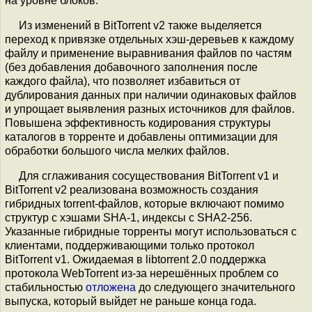
на уровне блоков.
Из изменений в BitTorrent v2 также выделяется
переход к привязке отдельных хэш-деревьев к каждому
файлу и применение выравнивания файлов по частям
(без добавления добавочного заполнения после
каждого файла), что позволяет избавиться от
дублирования данных при наличии одинаковых файлов
и упрощает выявления разных источников для файлов.
Повышена эффективность кодирования структуры
каталогов в торренте и добавлены оптимизации для
обработки большого числа мелких файлов.
Для сглаживания сосуществования BitTorrent v1 и
BitTorrent v2 реализована возможность создания
гибридных torrent-файлов, которые включают помимо
структур с хэшами SHA-1, индексы с SHA2-256.
Указанные гибридные торренты могут использоваться с
клиентами, поддерживающими только протокол
BitTorrent v1. Ожидаемая в libtorrent 2.0 поддержка
протокола WebTorrent из-за нерешённых проблем со
стабильностью
отложена
до следующего значительного
выпуска, который выйдет не раньше конца года.