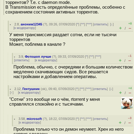
торрентов? Т.е. с daemon mode.
В Transmission есть определённые проблемы, особенно с
сохранением состояния активных торрентов.
+8
2.8
,
аноним12345
(
?
), 09:26, 07/09/2020 [
^
] [
^^
] [
^^^
] [
ответить
]
[
↓
]
+
–
[
к модератору
]
/
У меня трансмиссия раздает сотни, если не тысячи
торрентов
Может, поблема в канале ?
–1
3.9
,
Фотошоп лучше
(
?
), 09:33, 07/09/2020 [
^
] [
^^
] [
^^^
]
+
–
[
ответить
]
[
к модератору
]
/
Проблема, обычно, с очередями и большим количеством
медленно скачивающих сидов. Все решается
настройками и добавлением оперативы.
+4
2.12
,
Гентушник
(
ok
), 09:40, 07/09/2020 [
^
] [
^^
] [
^^^
] [
ответить
]
[
↓
]
+
–
[
↑
] [
к модератору
]
/
"Сотни" это вообще ни о чём, rtorrent у меня
справлялся спокойно и с тысячами.
–3
3.58
,
microsoft
(
?
), 18:22, 07/09/2020 [
^
] [
^^
] [
^^^
] [
ответить
]
+
–
[
к модератору
]
/
Проблема только что он демон неумеет. Хрен из него