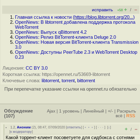
+
–
исправить
/
+58
Главная ссылка к новости (
https://blog.libtorrent.org/20...
)
OpenNews: В libtorrent добавлена поддержка протокола
WebTorrent
OpenNews: Выпуск qBittorrent 4.2
OpenNews: Релиз BitTorrent-клиента Deluge 2.0
OpenNews: Новая версия BitTorrent-клиента Transmission
3.0
OpenNews: Доступны PeerTube 2.3 и WebTorrent Desktop
0.23
Лицензия:
CC BY 3.0
Короткая ссылка: https://opennet.ru/53669-libtorrent
Ключевые слова:
libtorrent
,
torrent
,
bittorrent
При перепечатке указание ссылки на opennet.ru обязательно
Обсуждение
Ajax
|
1 уровень
|
Линейный
|
+/-
|
Раскрыть
(107)
всё
|
RSS
1.2
,
Аноним
(
2
), 08:47, 07/09/2020 [
ответить
] [
﹢﹢﹢
] [
· · ·
]
[
↓
]
+
–
/
[
к модератору
]
Какой торрент-клиент посоветуете для сидбокса с сотнями