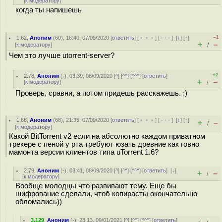
[
к модератору
]
когда ты напишешь
–1
1.62
,
Аноним
(
60
), 18:40, 07/09/2020 [
ответить
] [
﹢﹢﹢
] [
· · ·
]
[
↓
] [
↑
]
+
–
[
к модератору
]
/
Чем это лучше utorrent-server?
+2
2.78
,
Аноним
(
-
), 03:39, 08/09/2020 [
^
] [
^^
] [
^^^
] [
ответить
]
+
–
[
к модератору
]
/
Проверь, сравни, а потом придешь расскажешь. ;)
1.68
,
Аноним
(
68
), 21:35, 07/09/2020 [
ответить
] [
﹢﹢﹢
] [
· · ·
]
[
↓
] [
↑
]
+
–
/
[
к модератору
]
Какой BitTorrent v2 если на абсолютно каждом приватном
трекере с пеной у рта требуют юзать древние как говно
мамонта версии клиентов типа uTorrent 1.6?
2.79
,
Аноним
(
-
), 03:41, 08/09/2020 [
^
] [
^^
] [
^^^
] [
ответить
]
[
↓
]
+
–
/
[
к модератору
]
Вообще молодцы что развивают тему. Еще бы
шифрование сделали, чтоб копирасты окончательно
обломались))
3.129
,
Аноним
(
-
), 23:13, 09/01/2021 [
^
] [
^^
] [
^^^
] [
ответить
]