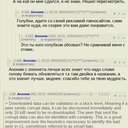
А на кой он мне сдался, я не знаю. Решил пересмотреть.
4.110
,
Аноним
(
-
), 02:24, 09/09/2020 [
^
] [
^^
] [
^^^
] [
ответить
]
+
–
/
[
к модератору
]
Голубки, идите со своей рекламой говносайтов, сами
знаете куда, но скорее это вам даже понравится..
5.122
,
Аноним
(
100
), 20:31, 10/09/2020 [
^
] [
^^
] [
^^^
]
+
–
/
[
ответить
]
[
к модератору
]
Это ты кого голубком обозвал? Не сравнивай меня с
этими..
2.109
,
Аноним
(
-
), 02:22, 09/09/2020 [
^
] [
^^
] [
^^^
] [
ответить
]
[
↑
]
+
–
/
[
к модератору
]
Аноним с опеннета лечше всех знает что надо сломя
голову бежать обновляться т.к там двойка в названии, а
это значит лучше, моднее, спасибо тебе за твою мудрость.
1.80
,
Аноним
(
80
), 05:37, 08/09/2020 [
ответить
] [
﹢﹢﹢
] [
· · ·
]
[
↓
] [
↑
]
+
–
/
[
к модератору
]
> Downloaded data can be validated on a block level. Meaning if a
peer sends corrupt data, it can be discovered immediately and
only 16 kiB need to be re-downloaded. The peer that sent the
corrupt data can also be identified with certainty. This is a great
improvement over the heuristics necessary to identify the bad
peer in v1, sometimes referred to as smart-ban.