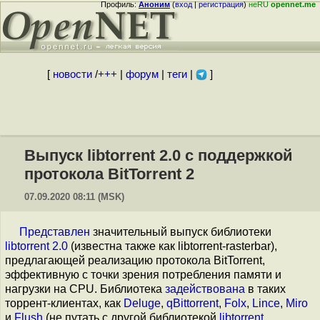
Профиль:
Аноним
(
вход
|
регистрация
)
неRU
opennet.me
[
новости
/
+++
|
форум
|
теги
|
]
Выпуск libtorrent 2.0 с поддержкой
протокола BitTorrent 2
07.09.2020 08:11 (MSK)
Представлен
значительный выпуск библиотеки
libtorrent 2.0
(известна также как libtorrent-rasterbar),
предлагающей реализацию протокола BitTorrent,
эффективную с точки зрения потребления памяти и
нагрузки на CPU. Библиотека
задействована
в таких
торрент-клиентах, как
Deluge
,
qBittorrent
,
Folx
,
Lince
,
Miro
и
Flush
(не путать с другой библиотекой
libtorrent
,