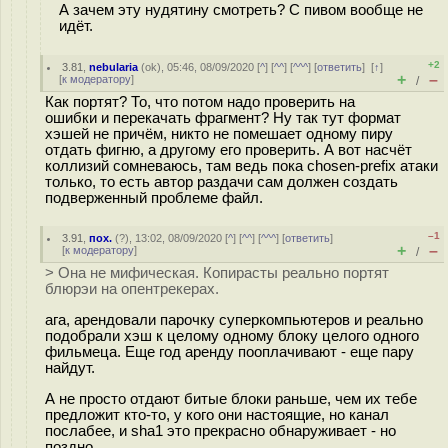
А зачем эту нудятину смотреть? С пивом вообще не
идёт.
+2
3.81
,
nebularia
(
ok
), 05:46, 08/09/2020 [
^
] [
^^
] [
^^^
] [
ответить
]
[
↑
]
+
–
[
к модератору
]
/
Как портят? То, что потом надо проверить на
ошибки и перекачать фрагмент? Ну так тут формат
хэшей не причём, никто не помешает одному пиру
отдать фигню, а другому его проверить. А вот насчёт
коллизий сомневаюсь, там ведь пока chosen-prefix атаки
только, то есть автор раздачи сам должен создать
подверженный проблеме файл.
–1
3.91
,
пох.
(
?
), 13:02, 08/09/2020 [
^
] [
^^
] [
^^^
] [
ответить
]
+
–
[
к модератору
]
/
> Она не мифическая. Копирасты реально портят
блюрэи на опентрекерах.
ага, арендовали парочку суперкомпьютеров и реально
подобрали хэш к целому одному блоку целого одного
фильмеца. Еще год аренду пооплачивают - еще пару
найдут.
А не просто отдают битые блоки раньше, чем их тебе
предложит кто-то, у кого они настоящие, но канал
послабее, и sha1 это прекрасно обнаруживает - но
поздно.