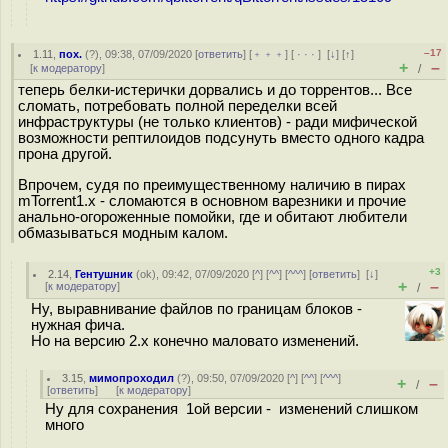
–17
1.11
,
пох.
(
?
), 09:38, 07/09/2020 [
ответить
] [
﹢﹢﹢
] [
· · ·
]
[
↓
] [
↑
]
+
–
[
к модератору
]
/
теперь белки-истерички дорвались и до торрентов... Все
сломать, потребовать полной переделки всей
инфраструктуры (не только клиентов) - ради мифической
возможности рептилоидов подсунуть вместо одного кадра
прона другой.
Впрочем, судя по преимущественному наличию в пирах
mTorrent1.x - сломаются в основном варезники и прочие
анально-огороженные помойки, где и обитают любители
обмазываться модным калом.
+3
2.14
,
Гентушник
(
ok
), 09:42, 07/09/2020 [
^
] [
^^
] [
^^^
] [
ответить
]
[
↓
]
+
–
[
к модератору
]
/
Ну, выравнивание файлов по границам блоков -
нужная фича.
Но на версию 2.x конечно маловато изменений.
3.15
,
мимопроходил
(
?
), 09:50, 07/09/2020 [
^
] [
^^
] [
^^^
]
+
–
/
[
ответить
]
[
к модератору
]
Ну для сохранения 1ой версии - изменений слишком
много