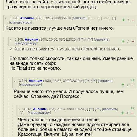
Либтореент на сайте с жыэскапчей, вот это фейспалмище,
сразу видно что мертворожденный уродец.
1.103
,
Аноним
(
108
), 20:15, 08/09/2020 [
ответить
] [
﹢﹢﹢
] [
· · ·
]
[
↓
]
+
–
/
[
к модератору
]
Как кто не пыжится, лучше чем uTorrent нет ничего.
2.105
,
Аноним
(
100
), 20:50, 08/09/2020 [
^
] [
^^
] [
^^^
] [
ответить
]
+
–
/
[
к модератору
]
> Как кто не пыжится, лучше чем uTorrent нет ничего
Его плюс только скорость, так как сишный. Умели раньше
на винде писать софт.
Но Tixati это не помогло.
+1
3.114
,
Аноним
(
108
), 13:57, 09/09/2020 [
^
] [
^^
] [
^^^
] [
ответить
]
+
–
[
к модератору
]
/
Раньше много что умели. И получалось лучше, чем
сейчас. Странно, да? Прогресс.
+1
4.118
,
Аноним
(
108
), 21:57, 09/09/2020 [
^
] [
^^
] [
^^^
] [
ответить
]
+
–
[
↓
] [
к модератору
]
/
Чем дальше - тем дерьмовей и толще.
Даже браузер, с каждым новым ядром отжирает все
больше и больше памяти на одной и той же странице.
Красотища! Пилите, Шура, пилите!