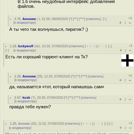
В 1.6 очень неудобный интерфейс добавления
файлов.
+3
2.75
,
Аноним
(
-
), 01:00, 08/09/2020 [
^
] [
^^
] [
^^^
] [
ответить
]
[
↑
]
+
–
[
к модератору
]
/
А ты чего так волнуешься, пиратик? ;)
–1
1.18
,
lockywolf
(
ok
), 10:20, 07/09/2020 [
ответить
] [
﹢﹢﹢
] [
· · ·
]
[
↓
]
+
–
[
↑
] [
к модератору
]
/
Есть ли хороший торрент-клиент на Тк?
+4
2.29
,
Аноним
(
29
), 12:26, 07/09/2020 [
^
] [
^^
] [
^^^
] [
ответить
]
+
–
[
к модератору
]
/
да, называется «тот, который напишешь сам»
2.67
,
kusb
(
?
), 20:29, 07/09/2020 [
^
] [
^^
] [
^^^
] [
ответить
]
+
–
/
[
к модератору
]
правда тебе нужен?
+1
1.20
,
Аноним
(
20
), 11:02, 07/09/2020 [
ответить
] [
﹢﹢﹢
] [
· · ·
]
[
↓
] [
↑
]
+
–
[
к модератору
]
/