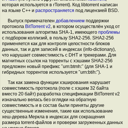
которая используется в rTorrent). Код libtorrent написан
на языке C++ и
распространяется
под лицензией BSD.
Выпуск примечателен
добавлением
поддержки
протокола
BitTorrent v2
, в котором осуществлён уход от
использования алгоритма SHA-1, имеющего
проблемы
с подбором коллизий, в пользу SHA2-256. SHA2-256
применяется как для контроля целостности блоков
данных, так и для записей в индексах (info-dictionary),
что нарушает совместимость с DHT и трекерами. Для
магнитных ссылок на торренты с хэшами SHA2-256
предложен новый префикс "urn:btmh:" (для SHA-1 и
гибридных торрентов используется "urn:btih:").
Так как замена функции хэширования нарушает
совместимость протокола (поле с хэшем 32 байта
вместо 20 байт) разработка спецификации BitTorrent v2
изначально велась без оглядки на обратную
совместимость и в состав были приняты другие
существенные изменения, такие как использование
хеш-дерева Меркла в индексах для сокращения
размера torrent-файлов и проверки загруженных данных