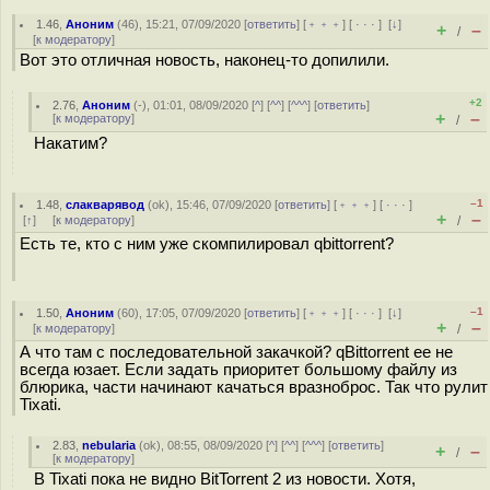
1.46
,
Аноним
(
46
), 15:21, 07/09/2020 [
ответить
] [
﹢﹢﹢
] [
· · ·
]
[
↓
]
+
–
/
[
к модератору
]
Вот это отличная новость, наконец-то допилили.
+2
2.76
,
Аноним
(
-
), 01:01, 08/09/2020 [
^
] [
^^
] [
^^^
] [
ответить
]
+
–
[
к модератору
]
/
Накатим?
–1
1.48
,
слакварявод
(
ok
), 15:46, 07/09/2020 [
ответить
] [
﹢﹢﹢
] [
· · ·
]
+
–
[
↑
] [
к модератору
]
/
Есть те, кто с ним уже скомпилировал qbittorrent?
–1
1.50
,
Аноним
(
60
), 17:05, 07/09/2020 [
ответить
] [
﹢﹢﹢
] [
· · ·
]
[
↓
]
+
–
[
к модератору
]
/
А что там с последовательной закачкой? qBittorrent ее не
всегда юзает. Если задать приоритет большому файлу из
блюрика, части начинают качаться вразноброс. Так что рулит
Tixati.
2.83
,
nebularia
(
ok
), 08:55, 08/09/2020 [
^
] [
^^
] [
^^^
] [
ответить
]
+
–
/
[
к модератору
]
В Tixati пока не видно BitTorrent 2 из новости. Хотя,