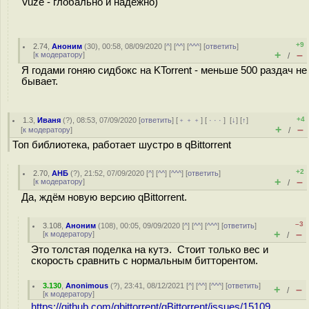
Vuze - глобально и надёжно)
+9
2.74
,
Аноним
(
30
), 00:58, 08/09/2020 [
^
] [
^^
] [
^^^
] [
ответить
]
+
–
[
к модератору
]
/
Я годами гоняю сидбокс на KTorrent - меньше 500 раздач не
бывает.
+4
1.3
,
Иваня
(
?
), 08:53, 07/09/2020 [
ответить
] [
﹢﹢﹢
] [
· · ·
]
[
↓
] [
↑
]
+
–
[
к модератору
]
/
Топ библиотека, работает шустро в qBittorrent
+2
2.70
,
АНБ
(
?
), 21:52, 07/09/2020 [
^
] [
^^
] [
^^^
] [
ответить
]
+
–
[
к модератору
]
/
Да, ждём новую версию qBittorrent.
–3
3.108
,
Аноним
(
108
), 00:05, 09/09/2020 [
^
] [
^^
] [
^^^
] [
ответить
]
+
–
[
к модератору
]
/
Это толстая поделка на кутэ. Стоит только вес и
скорость сравнить с нормальным битторентом.
3.130
,
Anonimous
(
?
), 23:41, 08/12/2021 [
^
] [
^^
] [
^^^
] [
ответить
]
+
–
/
[
к модератору
]
https://github.com/qbittorrent/qBittorrent/issues/15109