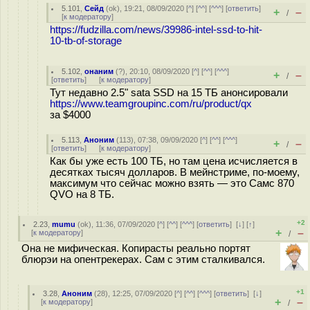
5.101
,
Сейд
(
ok
), 19:21, 08/09/2020 [
^
] [
^^
] [
^^^
] [
ответить
]
+
–
/
[
к модератору
]
https://fudzilla.com/news/39986-intel-ssd-to-hit-
10-tb-of-storage
5.102
,
онаним
(
?
), 20:10, 08/09/2020 [
^
] [
^^
] [
^^^
]
+
–
/
[
ответить
]
[
к модератору
]
Тут недавно 2.5" sata SSD на 15 ТБ анонсировали
https://www.teamgroupinc.com/ru/product/qx
за $4000
5.113
,
Аноним
(
113
), 07:38, 09/09/2020 [
^
] [
^^
] [
^^^
]
+
–
/
[
ответить
]
[
к модератору
]
Как бы уже есть 100 ТБ, но там цена исчисляется в
десятках тысяч долларов. В мейнстриме, по-моему,
максимум что сейчас можно взять — это Самс 870
QVO на 8 ТБ.
+2
2.23
,
mumu
(
ok
), 11:36, 07/09/2020 [
^
] [
^^
] [
^^^
] [
ответить
]
[
↓
] [
↑
]
+
–
[
к модератору
]
/
Она не мифическая. Копирасты реально портят
блюрэи на опентрекерах. Сам с этим сталкивался.
+1
3.28
,
Аноним
(
28
), 12:25, 07/09/2020 [
^
] [
^^
] [
^^^
] [
ответить
]
[
↓
]
+
–
[
к модератору
]
/