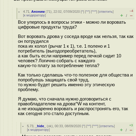
–4
4.71
,
Аноним
(
71
), 22:02, 07/09/2020 [
^
] [
^^
] [
^^^
] [
ответить
]
+
–
[
к модератору
]
/
Все уперлось в вопросы этики - можно ли воровать
цифровые продукты труда?
Вот воровать дрова у соседа вроде как нельзя, так как
он потрудился
пока их колол (рычаг 1 к 1), т.е. 1 полено и 1
потребитель (выгодопреобретатель),
а как быть если например перед печкой сидит 10
человек? Логично собрать с каждого
какую-то плату за потребление тепла?
Как только сделаешь что-то полезное для общества и
попробуешь защищать свой труд,
то нужно будет решить именно эту этическую
проблему.
Я думаю, что сначала нужно договориться с
правобладателем на дрова^W на контент,
а не изощаренно воровать и распростронять его, так
как сегодня это стало доступным.
+3
5.73
,
_hide_
(
ok
), 00:33, 08/09/2020 [
^
] [
^^
] [
^^^
] [
ответить
]
+
–
[
к модератору
]
/