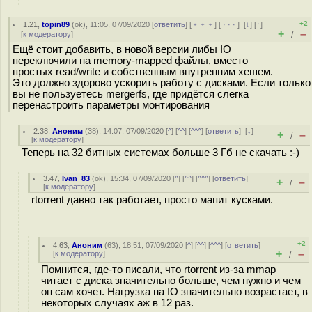
+2
1.21
,
topin89
(
ok
), 11:05, 07/09/2020 [
ответить
] [
﹢﹢﹢
] [
· · ·
]
[
↓
] [
↑
]
+
–
[
к модератору
]
/
Ещё стоит добавить, в новой версии либы IO
переключили на memory-mapped файлы, вместо
простых read/write и собственным внутренним хешем.
Это должно здорово ускорить работу с дисками. Если только
вы не пользуетесь mergerfs, где придётся слегка
перенастроить параметры монтирования
2.38
,
Аноним
(
38
), 14:07, 07/09/2020 [
^
] [
^^
] [
^^^
] [
ответить
]
[
↓
]
+
–
/
[
к модератору
]
Теперь на 32 битных системах больше 3 Гб не скачать :-)
3.47
,
Ivan_83
(
ok
), 15:34, 07/09/2020 [
^
] [
^^
] [
^^^
] [
ответить
]
+
–
/
[
к модератору
]
rtorrent давно так работает, просто мапит кусками.
+2
4.63
,
Аноним
(
63
), 18:51, 07/09/2020 [
^
] [
^^
] [
^^^
] [
ответить
]
+
–
[
к модератору
]
/
Помнится, где-то писали, что rtorrent из-за mmap
читает с диска значительно больше, чем нужно и чем
он сам хочет. Нагрузка на IO значительно возрастает, в
некоторых случаях аж в 12 раз.