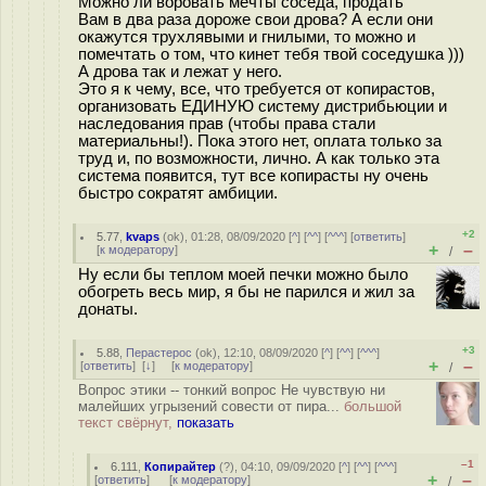
Можно ли воровать мечты соседа, продать
Вам в два раза дороже свои дрова? А если они
окажутся трухлявыми и гнилыми, то можно и
помечтать о том, что кинет тебя твой соседушка )))
А дрова так и лежат у него.
Это я к чему, все, что требуется от копирастов,
организовать ЕДИНУЮ систему дистрибьюции и
наследования прав (чтобы права стали
материальны!). Пока этого нет, оплата только за
труд и, по возможности, лично. А как только эта
система появится, тут все копирасты ну очень
быстро сократят амбиции.
+2
5.77
,
kvaps
(
ok
), 01:28, 08/09/2020 [
^
] [
^^
] [
^^^
] [
ответить
]
+
–
[
к модератору
]
/
Ну если бы теплом моей печки можно было
обогреть весь мир, я бы не парился и жил за
донаты.
+3
5.88
,
Перастерос
(
ok
), 12:10, 08/09/2020 [
^
] [
^^
] [
^^^
]
+
–
[
ответить
]
[
↓
] [
к модератору
]
/
Вопрос этики -- тонкий вопрос Не чувствую ни
малейших угрызений совести от пира...
большой
текст свёрнут,
показать
–1
6.111
,
Копирайтер
(
?
), 04:10, 09/09/2020 [
^
] [
^^
] [
^^^
]
+
–
[
ответить
]
[
к модератору
]
/