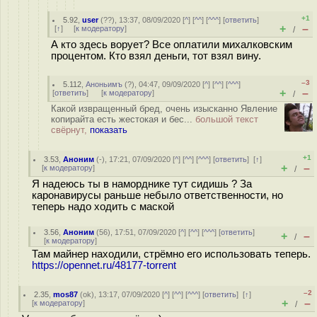
+1
5.92
,
user
(
??
), 13:37, 08/09/2020 [
^
] [
^^
] [
^^^
] [
ответить
]
+
–
[
↑
] [
к модератору
]
/
А кто здесь ворует? Все оплатили михалковским
процентом. Кто взял деньги, тот взял вину.
–3
5.112
,
Аноньимъ
(
?
), 04:47, 09/09/2020 [
^
] [
^^
] [
^^^
]
+
–
[
ответить
]
[
к модератору
]
/
Какой извращенный бред, очень изысканно Явление
копирайта есть жестокая и бес...
большой текст
свёрнут,
показать
+1
3.53
,
Аноним
(
-
), 17:21, 07/09/2020 [
^
] [
^^
] [
^^^
] [
ответить
]
[
↑
]
+
–
[
к модератору
]
/
Я надеюсь ты в наморднике тут сидишь ? За
каронавирусы раньше небыло ответственности, но
теперь надо ходить с маской
3.56
,
Аноним
(
56
), 17:51, 07/09/2020 [
^
] [
^^
] [
^^^
] [
ответить
]
+
–
/
[
к модератору
]
Там майнер находили, стрёмно его использовать теперь.
https://opennet.ru/48177-torrent
–2
2.35
,
mos87
(
ok
), 13:17, 07/09/2020 [
^
] [
^^
] [
^^^
] [
ответить
]
[
↑
]
+
–
[
к модератору
]
/