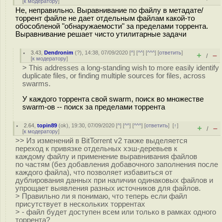
[
к модератору
]
Не, неправильно. Выравнивание по файлу в метадате/
торрент файле не дает отдельным файлам какой-то
обособленой "обнаружаемости" за пределами торрента.
Выравнивание решает чисто утилитарные задачи
3.43
,
Dendronim
(
?
), 14:38, 07/09/2020 [
^
] [
^^
] [
^^^
] [
ответить
]
+
–
/
[
к модератору
]
> This addresses a long-standing wish to more easily identify
duplicate files, or finding multiple sources for files, across
swarms.
У каждого торрента свой swarm, поиск во множестве
swarm-ов -- поиск за пределами торрента
2.64
,
topin89
(
ok
), 19:30, 07/09/2020 [
^
] [
^^
] [
^^^
] [
ответить
]
[
↑
]
+
–
/
[
к модератору
]
>> Из изменений в BitTorrent v2 также выделяется
переход к привязке отдельных хэш-деревьев к
каждому файлу и применение выравнивания файлов
по частям (без добавления добавочного заполнения после
каждого файла), что позволяет избавиться от
дублирования данных при наличии одинаковых файлов и
упрощает выявления разных источников для файлов.
> Правильно ли я понимаю, что теперь если файл
присутствует в нескольких торрентах
> - файл будет доступен всем или только в рамках одного
торрента?