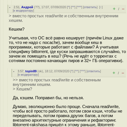
2.51
,
Андрей
(
??
), 17:07, 07/09/2020 [
^
] [
^^
] [
^^^
] [
ответить
]
[
↑
]
+
–
/
[
к модератору
]
> вместо простых read/write и собственным внутренним
хешем.
Кешем?
Учитывая, что ОС всё равно кеширует (причём Linux даже
то, что не надо с nocache), зачем вообще кеш в
программах, которые работают с файлами? А учитывая
специфику bittorrent, где куски запрашиваются случайно, то
зачем их помещать в кеш? (Речь не идёт о торрентах с
сотнями постоянно качающих пиров и 32+ ГБ оперативки).
3.57
,
topin89
(
ok
), 18:12, 07/09/2020 [
^
] [
^^
] [
^^^
] [
ответить
]
+
–
/
[
к модератору
]
>> вместо простых read/write и собственным
внутренним хешем.
> Кешем?
Да, кэшем. Поправил бы, но нельзя.
Думаю, эволюционно было проще. Сначала read/write,
чтобы всё просто работало, потом свои кэши, чтобы не
переделывать, потом правка других багов, а потом
внезапно архитектурные ограничения и рефакторинг.
libtorrent-rakshasa пришёл к этому раньше, libtorrent-