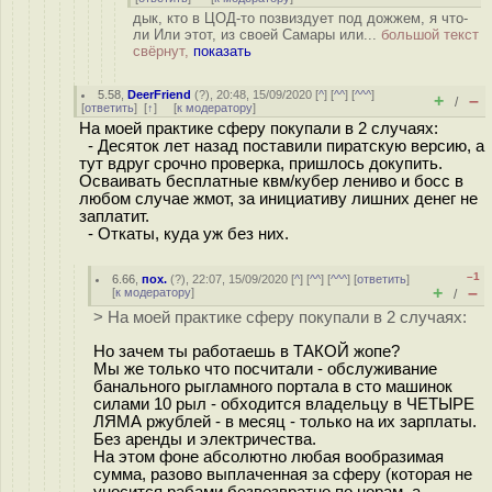
дык, кто в ЦОД-то позвиздует под дожжем, я что-
ли Или этот, из своей Самары или...
большой текст
свёрнут,
показать
5.58
,
DeerFriend
(
?
), 20:48, 15/09/2020 [
^
] [
^^
] [
^^^
]
+
–
/
[
ответить
]
[
↑
] [
к модератору
]
На моей практике сферу покупали в 2 случаях:
- Десяток лет назад поставили пиратскую версию, а
тут вдруг срочно проверка, пришлось докупить.
Осваивать бесплатные квм/кубер лениво и босс в
любом случае жмот, за инициативу лишних денег не
заплатит.
- Откаты, куда уж без них.
–1
6.66
,
пох.
(
?
), 22:07, 15/09/2020 [
^
] [
^^
] [
^^^
] [
ответить
]
+
–
[
к модератору
]
/
> На моей практике сферу покупали в 2 случаях:
Но зачем ты работаешь в ТАКОЙ жопе?
Мы же только что посчитали - обслуживание
банального рыгламного портала в сто машинок
силами 10 рыл - обходится владельцу в ЧЕТЫРЕ
ЛЯМА ржублей - в месяц - только на их зарплаты.
Без аренды и электричества.
На этом фоне абсолютно любая вообразимая
сумма, разово выплаченная за сферу (которая не
уносится рабами безвозвратно по норам, а