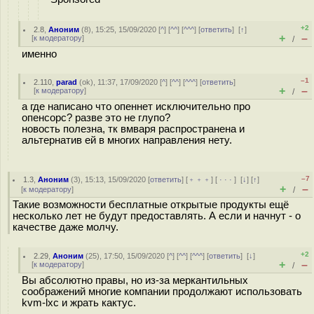
+2
2.8
,
Аноним
(
8
), 15:25, 15/09/2020 [
^
] [
^^
] [
^^^
] [
ответить
]
[
↑
]
+
–
[
к модератору
]
/
именно
–1
2.110
,
parad
(
ok
), 11:37, 17/09/2020 [
^
] [
^^
] [
^^^
] [
ответить
]
+
–
[
к модератору
]
/
а где написано что опеннет исключительно про
опенсорс? разве это не глупо?
новость полезна, тк вмваря распространена и
альтернатив ей в многих направления нету.
–7
1.3
,
Аноним
(
3
), 15:13, 15/09/2020 [
ответить
] [
﹢﹢﹢
] [
· · ·
]
[
↓
] [
↑
]
+
–
[
к модератору
]
/
Такие возможности бесплатные открытые продукты ещё
несколько лет не будут предоставлять. А если и начнут - о
качестве даже молчу.
+2
2.29
,
Аноним
(
25
), 17:50, 15/09/2020 [
^
] [
^^
] [
^^^
] [
ответить
]
[
↓
]
+
–
[
к модератору
]
/
Вы абсолютно правы, но из-за меркантильных
соображений многие компании продолжают использовать
kvm-lxc и жрать кактус.