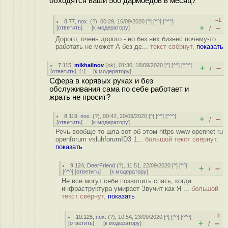
обходятся ваши 500 дармоедов в месяц?
–1
8.77
,
пох.
(
?
), 00:29, 16/09/2020 [
^
] [
^^
] [
^^^
]
+
–
[
ответить
]
[
к модератору
]
/
Дорого, очень дорого - но без них бизнес почему-то
работать не может А без де...
текст свёрнут,
показать
7.115
,
mikhailnov
(
ok
), 01:30, 18/09/2020 [
^
] [
^^
] [
^^^
]
+
–
/
[
ответить
]
[
↑
] [
к модератору
]
Сфера в корявых руках и без
обслуживания сама по себе работает и
жрать не просит?
8.119
,
пох.
(
?
), 00:42, 20/09/2020 [
^
] [
^^
] [
^^^
]
+
–
/
[
ответить
]
[
к модератору
]
Речь вообще-то шла вот об этом https www opennet ru
openforum vsluhforumID3 1...
большой текст свёрнут,
показать
9.124
,
DeerFriend
(
?
), 11:51, 22/09/2020 [
^
] [
^^
]
+
–
/
[
^^^
] [
ответить
]
[
к модератору
]
Не все могут себе позволить спать, когда
инфраструктура умирает Звучит как Я ...
большой
текст свёрнут,
показать
–1
10.125
,
пох.
(
?
), 10:54, 23/09/2020 [
^
] [
^^
] [
^^^
]
+
–
[
ответить
]
[
к модератору
]
/