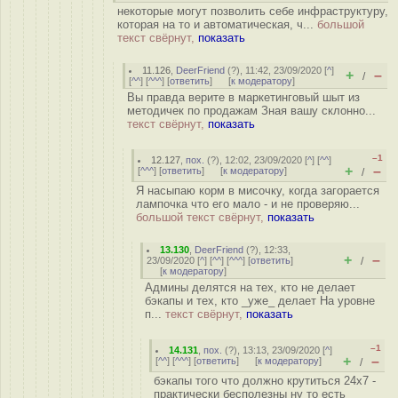
некоторые могут позволить себе инфраструктуру,
которая на то и автоматическая, ч...
большой
текст свёрнут,
показать
11.126
,
DeerFriend
(
?
), 11:42, 23/09/2020 [
^
]
+
–
/
[
^^
] [
^^^
] [
ответить
]
[
к модератору
]
Вы правда верите в маркетинговый шыт из
методичек по продажам Зная вашу склонно...
текст свёрнут,
показать
–1
12.127
,
пох.
(
?
), 12:02, 23/09/2020 [
^
] [
^^
]
+
–
[
^^^
] [
ответить
]
[
к модератору
]
/
Я насыпаю корм в мисочку, когда загорается
лампочка что его мало - и не проверяю...
большой текст свёрнут,
показать
13.130
,
DeerFriend
(
?
), 12:33,
+
–
23/09/2020 [
^
] [
^^
] [
^^^
] [
ответить
]
/
[
к модератору
]
Админы делятся на тех, кто не делает
бэкапы и тех, кто _уже_ делает На уровне
п...
текст свёрнут,
показать
–1
14.131
,
пох.
(
?
), 13:13, 23/09/2020 [
^
]
+
–
[
^^
] [
^^^
] [
ответить
]
[
к модератору
]
/
бэкапы того что должно крутиться 24x7 -
практически бесполезны ну то есть