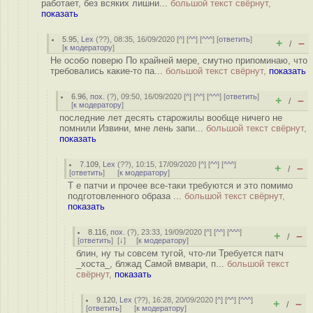
работает, без всяких лишни...
большой текст свёрнут,
показать
5.95
,
Lex
(
??
), 08:35, 16/09/2020 [
^
] [
^^
] [
^^^
] [
ответить
]
+
–
/
[
к модератору
]
Не особо поверю По крайней мере, смутно припоминаю, что
требовались какие-то па...
большой текст свёрнут,
показать
6.96
,
пох.
(
?
), 09:50, 16/09/2020 [
^
] [
^^
] [
^^^
] [
ответить
]
+
–
/
[
к модератору
]
последние лет десять старожилы вообще ничего не
помнили Извини, мне лень запи...
большой текст свёрнут,
показать
7.109
,
Lex
(
??
), 10:15, 17/09/2020 [
^
] [
^^
] [
^^^
]
+
–
/
[
ответить
]
[
к модератору
]
Т е патчи и прочее все-таки требуются и это помимо
подготовленного образа ...
большой текст свёрнут,
показать
8.116
,
пох.
(
?
), 23:33, 19/09/2020 [
^
] [
^^
] [
^^^
]
+
–
/
[
ответить
]
[
↓
] [
к модератору
]
блин, ну ты совсем тугой, что-ли Требуется патч
_хоста_, блжад Самой вмвари, п...
большой текст
свёрнут,
показать
9.120
,
Lex
(
??
), 16:28, 20/09/2020 [
^
] [
^^
] [
^^^
]
+
–
/
[
ответить
]
[
к модератору
]