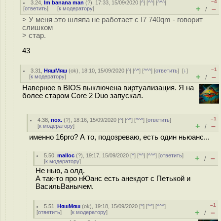
–4
3.24
,
Im banana man
(
?
), 17:33, 15/09/2020 [
^
] [
^^
] [
^^^
]
+
–
[
ответить
]
[
к модератору
]
/
> У меня это шляпа не работает с I7 740qm - говорит
слишком
> стар.
43
–1
3.31
,
НяшМяш
(
ok
), 18:10, 15/09/2020 [
^
] [
^^
] [
^^^
] [
ответить
]
[
↓
]
+
–
[
к модератору
]
/
Наверное в BIOS выключена виртуализация. Я на
более старом Core 2 Duo запускал.
–1
4.38
,
пох.
(
?
), 18:16, 15/09/2020 [
^
] [
^^
] [
^^^
] [
ответить
]
+
–
[
к модератору
]
/
именно 16pro? А то, подозреваю, есть один ньюанс...
5.50
,
malloc
(
?
), 19:17, 15/09/2020 [
^
] [
^^
] [
^^^
] [
ответить
]
+
–
/
[
к модератору
]
Не нью, а олд.
А так-то про нЮанс есть анекдот с Петькой и
ВасильВанычем.
–1
5.51
,
НяшМяш
(
ok
), 19:18, 15/09/2020 [
^
] [
^^
] [
^^^
]
+
–
[
ответить
]
[
к модератору
]
/