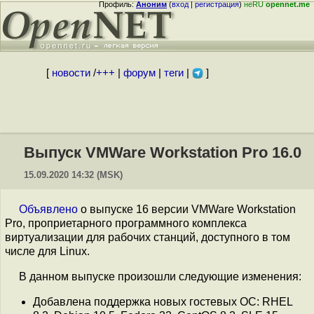
Профиль:
Аноним
(
вход
|
регистрация
)
неRU
opennet.me
[
новости
/
+++
|
форум
|
теги
|
]
Выпуск VMWare Workstation Pro 16.0
15.09.2020 14:32 (MSK)
Объявлено
о выпуске 16 версии VMWare Workstation
Pro, проприетарного программного комплекса
виртуализации для рабочих станций, доступного в том
числе для Linux.
В данном выпуске произошли следующие изменения:
Добавлена поддержка новых гостевых ОС: RHEL