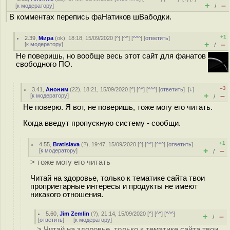
+
–
[
к модератору
]
/
В комментах перепись фаHатиков шВабодки.
+1
2.39
,
Мира
(
ok
), 18:18, 15/09/2020 [
^
] [
^^
] [
^^^
] [
ответить
]
+
–
[
к модератору
]
/
Не поверишь, но вообще весь этот сайт для фанатов
свободного ПО.
–3
3.41
,
Аноним
(
22
), 18:21, 15/09/2020 [
^
] [
^^
] [
^^^
] [
ответить
]
[
↓
]
+
–
[
к модератору
]
/
Не поверю. Я вот, не поверишь, тоже могу его читать.
Когда введут пропускную систему - сообщи.
+1
4.55
,
Bratislava
(
?
), 19:47, 15/09/2020 [
^
] [
^^
] [
^^^
] [
ответить
]
+
–
[
к модератору
]
/
> тоже могу его читать
Читай на здоровье, только к тематике сайта твои
проприетарные интересы и продукты не имеют
никакого отношения.
5.60
,
Jim Zemlin
(
?
), 21:14, 15/09/2020 [
^
] [
^^
] [
^^^
]
+
–
/
[
ответить
]
[
к модератору
]
> Читай на здоровье, только к тематике сайта твои