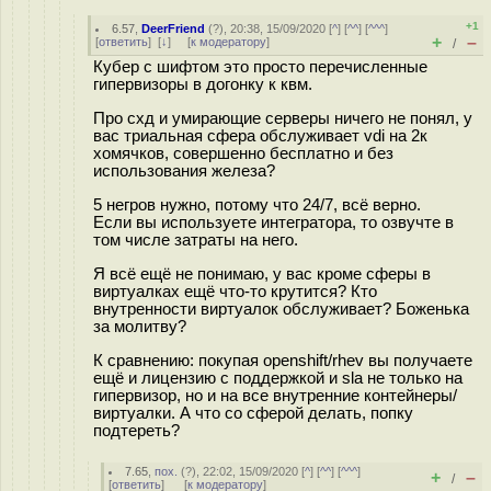
+1
6.57
,
DeerFriend
(
?
), 20:38, 15/09/2020 [
^
] [
^^
] [
^^^
]
+
–
[
ответить
]
[
↓
] [
к модератору
]
/
Кубер с шифтом это просто перечисленные
гипервизоры в догонку к квм.
Про схд и умирающие серверы ничего не понял, у
вас триальная сфера обслуживает vdi на 2к
хомячков, совершенно бесплатно и без
использования железа?
5 негров нужно, потому что 24/7, всё верно.
Если вы используете интегратора, то озвучте в
том числе затраты на него.
Я всё ещё не понимаю, у вас кроме сферы в
виртуалках ещё что-то крутится? Кто
внутренности виртуалок обслуживает? Боженька
за молитву?
К сравнению: покупая openshift/rhev вы получаете
ещё и лицензию с поддержкой и sla не только на
гипервизор, но и на все внутренние контейнеры/
виртуалки. А что со сферой делать, попку
подтереть?
7.65
,
пох.
(
?
), 22:02, 15/09/2020 [
^
] [
^^
] [
^^^
]
+
–
/
[
ответить
]
[
к модератору
]