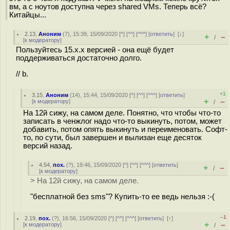
вм, а с ноутов доступна через shared VMs. Теперь всё?
Китайцы...
2.13
,
Аноним
(
7
), 15:39, 15/09/2020 [
^
] [
^^
] [
^^^
] [
ответить
]
[
↓
]
+
–
/
[
к модератору
]
Пользуйтесь 15.x.x версией - она ещё будет
поддерживаться достаточно долго.
// b.
+1
3.15
,
Аноним
(
14
), 15:44, 15/09/2020 [
^
] [
^^
] [
^^^
] [
ответить
]
+
–
[
к модератору
]
/
На 12й сижу, на самом деле. Понятно, что чтобы что-то
записать в ченжлог надо что-то выкинуть, потом, может
добавить, потом опять выкинуть и переименовать. Софт-
то, по сути, был завершен и вылизан еще десяток
версий назад.
4.54
,
пох.
(
?
), 19:46, 15/09/2020 [
^
] [
^^
] [
^^^
] [
ответить
]
+
–
/
[
к модератору
]
> На 12й сижу, на самом деле.
"бесплатной без sms"? Купить-то ее ведь нельзя :-(
–1
2.19
,
пох.
(
?
), 16:56, 15/09/2020 [
^
] [
^^
] [
^^^
] [
ответить
]
[
↑
]
+
–
[
к модератору
]
/