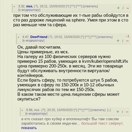
3.32
,
пох.
(
?
), 18:11, 15/09/2020 [
^
] [
^^
] [
^^^
] [
ответить
]
+
–
/
[
к модератору
]
при том что обслуживающие их т-пые рабы обойдутся в
сто раз дороже лицензий на sphere. Умея при этом в сто
раз меньше чем та сфера.
–1
4.47
,
DeerFriend
(
?
), 19:02, 15/09/2020 [
^
] [
^^
] [
^^^
] [
ответить
]
+
–
[
к модератору
]
/
Ок, давай посчитаем.
Цены примерные, из мск.
На галеру из 100 физических серверов нужно
примерно 15 рабов, умеющих в kvm/kuber/openshift.Их
цена примерно 200-250к. в месяц. Эти же товарищи
будут обслуживать внутренности виртуалок/
контейнеров.
Если брать сферу, то потребуются штук 5 рабов,
умеющих в сферу по 150-200к и 10-12 обычных
линуксячих рабов по тем же 150-250к.
В каком таком месте цена лицензии сферы может
окупиться?
5.56
,
пох.
(
?
), 20:25, 15/09/2020 [
^
] [
^^
] [
^^^
] [
ответить
]
[
↓
]
+
–
/
[
к модератору
]
а кто сказал про кубер и впопенштифт Вы там совсем
заработались в своем инди-ми...
большой текст свёрнут,
показать