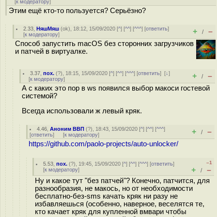
[
к модератору
]
Этим ещё кто-то пользуется? Серьёзно?
2.33
,
НяшМяш
(
ok
), 18:12, 15/09/2020 [
^
] [
^^
] [
^^^
] [
ответить
]
+
–
/
[
к модератору
]
Способ запустить macOS без сторонних загрузчиков
и патчей в виртуалке.
3.37
,
пох.
(
?
), 18:15, 15/09/2020 [
^
] [
^^
] [
^^^
] [
ответить
]
[
↓
]
+
–
/
[
к модератору
]
А с каких это пор в ws появился выбор макоси гостевой
системой?
Всегда использовали ж левый кряк.
4.46
,
Аноним ВВП
(
?
), 18:43, 15/09/2020 [
^
] [
^^
] [
^^^
]
+
–
/
[
ответить
]
[
к модератору
]
https://github.com/paolo-projects/auto-unlocker/
–1
5.53
,
пох.
(
?
), 19:45, 15/09/2020 [
^
] [
^^
] [
^^^
] [
ответить
]
+
–
[
к модератору
]
/
Ну и какое тут "без патчей"? Конечно, патчится, для
разнообразия, не макось, но от необходимости
бесплатно-без-sms качать кряк ни разу не
избавляешься (особенно, наверное, веселятся те,
кто качает кряк для купленной вмвари чтобы