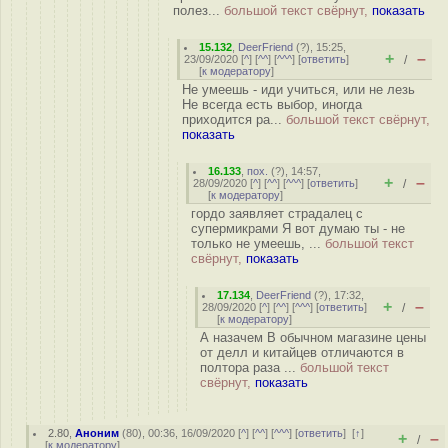
полез...
большой текст свёрнут,
показать
15.132
,
DeerFriend
(
?
), 15:25,
+
–
23/09/2020 [
^
] [
^^
] [
^^^
] [
ответить
]
/
[
к модератору
]
Не умеешь - иди учиться, или не лезь
Не всегда есть выбор, иногда
приходится ра...
большой текст свёрнут,
показать
16.133
,
пох.
(
?
), 14:57,
+
–
28/09/2020 [
^
] [
^^
] [
^^^
] [
ответить
]
/
[
к модератору
]
гордо заявляет страдалец с
супермикрами Я вот думаю ты - не
только не умеешь, ...
большой текст
свёрнут,
показать
17.134
,
DeerFriend
(
?
), 17:32,
+
–
28/09/2020 [
^
] [
^^
] [
^^^
] [
ответить
]
/
[
к модератору
]
А назачем В обычном магазине цены
от делл и китайцев отличаются в
полтора раза ...
большой текст
свёрнут,
показать
2.80
,
Аноним
(
80
), 00:36, 16/09/2020 [
^
] [
^^
] [
^^^
] [
ответить
]
[
↑
]
+
–
/
[
к модератору
]