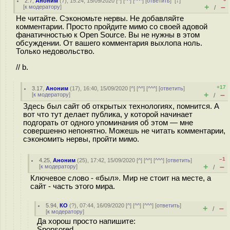
2.7
,
Аноним
(
7
), 15:24, 15/09/2020 [
^
] [
^^
] [
^^^
] [
ответить
]
[
↓
]
+
–
[
к модератору
]
/
Не читайте. Сэкономьте нервы. Не добавляйте
комментарии. Просто пройдите мимо со своей адовой
фанатичностью к Open Source. Вы не нужны в этом
обсуждении. От вашего комментария выхлопа ноль.
Только недовольство.
// b.
+17
3.17
,
Аноним
(
17
), 16:40, 15/09/2020 [
^
] [
^^
] [
^^^
] [
ответить
]
+
–
[
к модератору
]
/
Здесь был сайт об открытых технологиях, помнится. А
вот что тут делает публика, у которой начинает
подгорать от одного упоминания об этом — мне
совершенно непонятно. Можешь не читать комментарии,
сэкономить нервы, пройти мимо.
–1
4.25
,
Аноним
(
25
), 17:42, 15/09/2020 [
^
] [
^^
] [
^^^
] [
ответить
]
+
–
[
к модератору
]
/
Ключевое слово - «был». Мир не стоит на месте, а
сайт - часть этого мира.
5.94
,
КО
(
?
), 07:44, 16/09/2020 [
^
] [
^^
] [
^^^
] [
ответить
]
+
–
/
[
к модератору
]
Да хорош просто напишите:
Sponsored