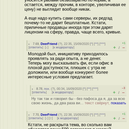
остается, между прочим, в конторе, увеличивая ее
цену) не выглядит вообще никак.
А еще надо купить сами серверы, их редгад
почему-то не дарит 6ешплатные. Кстати,
приличные продавцы иногда при этом дарят
лицензии на сферу, правда, чаще всего, кривые.
+1
7.69
,
DeerFriend
(
?
), 22:35, 15/09/2020 [
^
] [
^^
] [
^^^
]
+
–
[
ответить
]
[
↓
] [
к модератору
]
/
Молодой был, инициативу приходилось
проявлять за ради опыта, а не денег.
Теперь могу высказывать фи, если офис в
плохой доступности, плюшек с утра не
доложили, или вообще конкурент более
интересные условия предлагает.
–3
8.78
,
пох.
(
?
), 00:34, 16/09/2020 [
^
] [
^^
] [
^^^
]
+
–
[
ответить
]
[
к модератору
]
/
Ну так так и говорил бы - без пафоса да я, да за всю
свою жизнь, да два раза ви...
текст свёрнут,
показать
+1
7.70
,
DeerFriend
(
?
), 22:38, 15/09/2020 [
^
] [
^^
] [
^^^
]
+
–
[
ответить
]
[
↓
] [
↑
] [
к модератору
]
/
Кстати, не раскрыта тема, во сколько вам