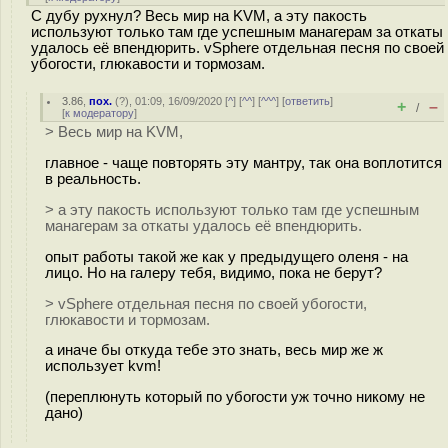
С дубу рухнул? Весь мир на KVM, а эту пакость
используют только там где успешным манагерам за откаты
удалось её впендюрить. vSphere отдельная песня по своей
убогости, глюкавости и тормозам.
3.86
,
пох.
(
?
), 01:09, 16/09/2020 [
^
] [
^^
] [
^^^
] [
ответить
]
+
–
/
[
к модератору
]
> Весь мир на KVM,
главное - чаще повторять эту мантру, так она воплотится
в реальность.
> а эту пакость используют только там где успешным
манагерам за откаты удалось её впендюрить.
опыт работы такой же как у предыдущего оленя - на
лицо. Но на галеру тебя, видимо, пока не берут?
> vSphere отдельная песня по своей убогости,
глюкавости и тормозам.
а иначе бы откуда тебе это знать, весь мир же ж
использует kvm!
(переплюнуть который по убогости уж точно никому не
дано)