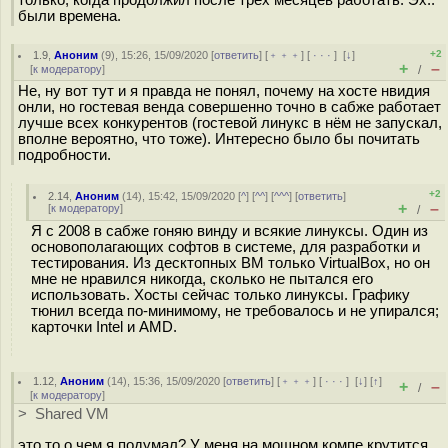
только, когда продолжил после трех месяцев работать. Эх..
были времена.
+2
1.9
,
Аноним
(
9
), 15:26, 15/09/2020 [
ответить
] [
﹢﹢﹢
] [
· · ·
]
[
↓
]
+
–
[
к модератору
]
/
Не, ну вот тут и я правда не понял, почему на хосте нвидия
онли, но гостевая венда совершенно точно в сабже работает
лучше всех конкурентов (гостевой линукс в нём не запускал,
вполне вероятно, что тоже). Интересно было бы почитать
подробности.
+2
2.14
,
Аноним
(
14
), 15:42, 15/09/2020 [
^
] [
^^
] [
^^^
] [
ответить
]
+
–
[
к модератору
]
/
Я с 2008 в сабже гоняю винду и всякие линуксы. Один из
основополагающих софтов в системе, для разработки и
тестирования. Из десктопных ВМ только VirtualBox, но он
мне не нравился никогда, сколько не пытался его
использовать. Хосты сейчас только линуксы. Графику
тюнил всегда по-минимому, не требовалось и не упирался;
карточки Intel и AMD.
1.12
,
Аноним
(
14
), 15:36, 15/09/2020 [
ответить
] [
﹢﹢﹢
] [
· · ·
]
[
↓
] [
↑
]
+
–
/
[
к модератору
]
> Shared VM
это то о чем я подумал? У меня на мощном компе крутится