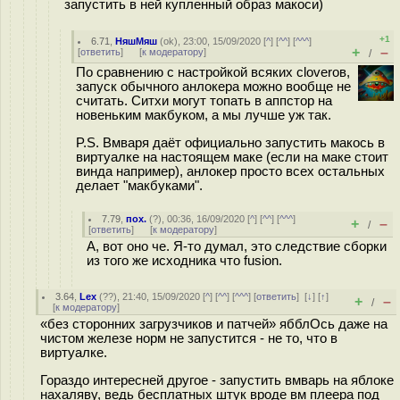
запустить в ней купленный образ макоси)
+1
6.71
,
НяшМяш
(
ok
), 23:00, 15/09/2020 [
^
] [
^^
] [
^^^
]
+
–
[
ответить
]
[
к модератору
]
/
По сравнению с настройкой всяких cloverов,
запуск обычного анлокера можно вообще не
считать. Ситхи могут топать в аппстор на
новеньким макбуком, а мы лучше уж так.
P.S. Вмваря даёт официально запустить макось в
виртуалке на настоящем маке (если на маке стоит
винда например), анлокер просто всех остальных
делает "макбуками".
7.79
,
пох.
(
?
), 00:36, 16/09/2020 [
^
] [
^^
] [
^^^
]
+
–
/
[
ответить
]
[
к модератору
]
А, вот оно че. Я-то думал, это следствие сборки
из того же исходника что fusion.
3.64
,
Lex
(
??
), 21:40, 15/09/2020 [
^
] [
^^
] [
^^^
] [
ответить
]
[
↓
] [
↑
]
+
–
/
[
к модератору
]
«без сторонних загрузчиков и патчей» ябблОсь даже на
чистом железе норм не запустится - не то, что в
виртуалке.
Гораздо интересней другое - запустить вмварь на яблоке
нахаляву, ведь бесплатных штук вроде вм плеера под