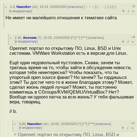
+2
1.4
,
Нанобот
(
ok
), 15:14, 15/09/2020 [
ответить
] [
﹢﹢﹢
] [
· · ·
]
[
↓
] [
↑
]
+
–
[
к модератору
]
/
Не имеет ни малейшего отношения к тематике сайта
–4
2.10
,
Аноним
(
7
), 15:28, 15/09/2020 [
^
] [
^^
] [
^^^
] [
ответить
]
+
–
[
к модератору
]
/
Opennet: портал по открытому ПО, Linux, BSD и Unix
системам. VMWare Workstation есть в версии для Linux.
Ещё один недовольный пустозвон. Скажи, зачем ты
тратишь время на то, чтобы зайти в обсуждении новости,
которая тебе неинтересна? Чтобы показать, что ты
упоротый open source фанат? Но зачем? Ты гордишься
этим? Ты достиг чего-то в жизни благодаря этому? Может,
сделал жизнь людей лучше? Может, ты постоянно
коммитишь в CGroups/KVM/QEMU/VirtualBox? Нет?
Вообще ни одного патча за всю жизнь? У тебя фальшивая
вера, товарищ.
// b.
+4
3.20
,
Нанобот
(
ok
), 16:58, 15/09/2020 [
^
] [
^^
] [
^^^
] [
ответить
]
+
–
[
к модератору
]
/
> Opennet: портал по открытому ПО, Linux, BSD и