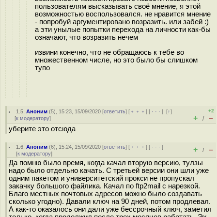
пользователям высказывать своё мнение, я этой
возможностью воспользовался. не нравится мнение
- попробуй аргументировано возразить. или забей :)
а эти унылые попытки перехода на личности как-бы
означают, что возразить нечем
извини конечно, что не обращаюсь к тебе во
множественном числе, но это было бы слишком
тупо
+2
1.5
,
Аноним
(
5
), 15:23, 15/09/2020 [
ответить
] [
﹢﹢﹢
] [
· · ·
]
[
↑
]
+
–
[
к модератору
]
/
уберите это отсюда
1.6
,
Аноним
(
6
), 15:24, 15/09/2020 [
ответить
] [
﹢﹢﹢
] [
· · ·
]
+
–
/
[
к модератору
]
Да помню было время, когда качал вторую версию, тулзы
надо было отдельно качать. С третьей версии они шли уже
одним пакетом и университетский прокси не пропускал
закачку большого файлика. Качал по ftp2mail с нарезкой.
Благо местных почтовых адресов можно было создавать
сколько угодно). Давали ключ на 90 дней, потом продлевал.
А как-то оказалось они дали уже бессрочный ключ, заметил