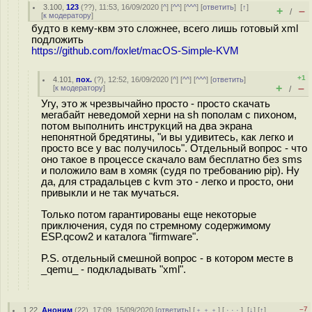
3.100
,
123
(
??
), 11:53, 16/09/2020 [
^
] [
^^
] [
^^^
] [
ответить
]
[
↑
]
+
–
/
[
к модератору
]
будто в кему-квм это сложнее, всего лишь готовый xml
подложить
https://github.com/foxlet/macOS-Simple-KVM
+1
4.101
,
пох.
(
?
), 12:52, 16/09/2020 [
^
] [
^^
] [
^^^
] [
ответить
]
+
–
[
к модератору
]
/
Угу, это ж чрезвычайно просто - просто скачать
мегабайт неведомой херни на sh пополам с пихоном,
потом выполнить инструкций на два экрана
непонятной бредятины, "и вы удивитесь, как легко и
просто все у вас получилось". Отдельный вопрос - что
оно такое в процессе скачало вам бесплатно без sms
и положило вам в хомяк (судя по требованию pip). Ну
да, для страдальцев с kvm это - легко и просто, они
привыкли и не так мучаться.
Только потом гарантированы еще некоторые
приключения, судя по стремному содержимому
ESP.qcow2 и каталога "firmware".
P.S. отдельный смешной вопрос - в котором месте в
_qemu_ - подкладывать "xml".
–7
1.22
,
Аноним
(
22
), 17:09, 15/09/2020 [
ответить
] [
﹢﹢﹢
] [
· · ·
]
[
↓
] [
↑
]