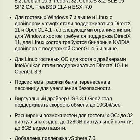
8.2, Debian 10.5, Fedora 32, CentOS 8.2, SLE 15
SP2 GA, FreeBSD 11.4 и ESXi 7.0
Для гостевых Windows 7 и выше и Linux c
драйвером vmwgfx стали поддерживаться DirectX
11 и OpenGL 4.1 - со следующими ограничениями:
для Windows хостов требуется поддержка DirectX
11, для Linux хостов требуются бинарные NVIDIA
драйвера с поддержкой OpenGL 4.5 и выше.
Для Linux гостевых ОС для хоста с драйверами
Intel/Vulkan стали поддерживаться DirectX 10.1 и
OpenGL 3.3.
Подсистема графики была перенесена в
песочницу для увеличения безопасности.
Виртуальный драйвер USB 3.1 Gen2 стал
поддерживать скорость обмена до 10Gbit/sec.
Расширены возможностей для гостевых ОС: до 32
виртуальных ядер, до 128GB виртуальной памяти,
до 8GB видео памяти.
Добавлена поддержка vSphere 7.0.