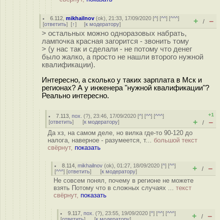
6.112
,
mikhailnov
(
ok
), 21:33, 17/09/2020 [
^
] [
^^
] [
^^^
]
+
–
/
[
ответить
]
[
↑
] [
к модератору
]
> остальных можно одноразовых набрать,
лампочка красная загорится - звонить тому
> (у нас так и сделали - не потому что денег
было жалко, а просто не нашли второго нужной
квалификации).
Интересно, а сколько у таких зарплата в Мск и
регионах? А у инженера "нужной квалификации"?
Реально интересно.
+1
7.113
,
пох.
(
?
), 23:46, 17/09/2020 [
^
] [
^^
] [
^^^
]
+
–
[
ответить
]
[
к модератору
]
/
Да хз, на самом деле, но вилка где-то 90-120 до
налога, наверное - разумеется, т...
большой текст
свёрнут,
показать
8.114
,
mikhailnov
(
ok
), 01:27, 18/09/2020 [
^
] [
^^
]
+
–
/
[
^^^
] [
ответить
]
[
к модератору
]
Не совсем понял, почему в регионе не можете
взять Потому что в сложных случаях ...
текст
свёрнут,
показать
9.117
,
пох.
(
?
), 23:55, 19/09/2020 [
^
] [
^^
] [
^^^
]
+
–
/
[
ответить
]
[
к модератору
]