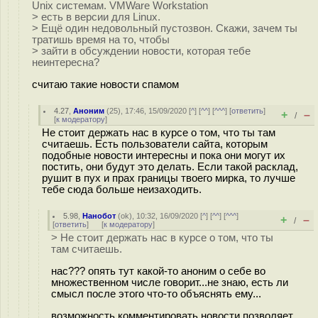
Unix системам. VMWare Workstation
> есть в версии для Linux.
> Ещё один недовольный пустозвон. Скажи, зачем ты
тратишь время на то, чтобы
> зайти в обсуждении новости, которая тебе
неинтересна?
считаю такие новости спамом
4.27
,
Аноним
(
25
), 17:46, 15/09/2020 [
^
] [
^^
] [
^^^
] [
ответить
]
+
–
/
[
к модератору
]
Не стоит держать нас в курсе о том, что ты там
считаешь. Есть пользователи сайта, которым
подобные новости интересны и пока они могут их
постить, они будут это делать. Если такой расклад,
рушит в пух и прах границы твоего мирка, то лучше
тебе сюда больше неизаходить.
5.98
,
Нанобот
(
ok
), 10:32, 16/09/2020 [
^
] [
^^
] [
^^^
]
+
–
/
[
ответить
]
[
к модератору
]
> Не стоит держать нас в курсе о том, что ты
там считаешь.
нас??? опять тут какой-то аноним о себе во
множественном числе говорит...не знаю, есть ли
смысл после этого что-то объяснять ему...
возможность комментировать новости позволяет