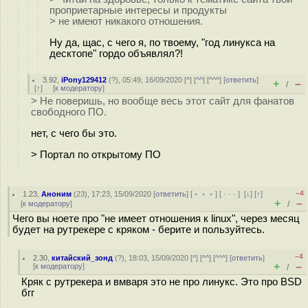
проприетарные интересы и продукты
> не имеют никакого отношения.
Ну да, щас, с чего я, по твоему, "год линукса на
десктопе" гордо объявлял?!
3.92
,
iPony129412
(
?
), 05:49, 16/09/2020 [
^
] [
^^
] [
^^^
] [
ответить
]
+
–
/
[
↑
] [
к модератору
]
> Не поверишь, но вообще весь этот сайт для фанатов
свободного ПО.
нет, с чего бы это.
> Портал по открытому ПО
–4
1.23
,
Аноним
(
23
), 17:23, 15/09/2020 [
ответить
] [
﹢﹢﹢
] [
· · ·
]
[
↓
] [
↑
]
+
–
[
к модератору
]
/
Чего вы ноете про "не имеет отношения к linux", через месяц
будет на рутрекере с кряком - берите и пользуйтесь.
–4
2.30
,
китайский_зонд
(
?
), 18:03, 15/09/2020 [
^
] [
^^
] [
^^^
] [
ответить
]
+
–
[
к модератору
]
/
Кряк с рутрекера и вмваря это не про линукс. Это про BSD
бгг