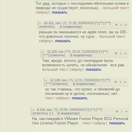
Тот двд, которых с последними яблочными осями в
природе не существует, поскольку...
большой текст
свёрнут,
показать
10.121
,
пох.
(
?
), 17:28, 20/09/2020 [
^
] [
^^
] [
^^^
]
+
–
/
[
ответить
]
[
к модератору
]
раньше он заказывался из apple store, аж за 100 -
что довольно логично, ну сдох...
большой текст
свёрнут,
показать
11.123
,
Lex
(
??
), 15:42, 21/09/2020 [
^
] [
^^
]
+
–
/
[
^^^
] [
ответить
]
[
к модератору
]
Там, вроде, вплоть до леопардов была
возможность купить, но обновление - все рав...
большой текст свёрнут,
показать
12.128
,
пох.
(
?
), 12:11, 23/09/2020 [
^
] [
^^
]
+
–
/
[
^^^
] [
ответить
]
[
к модератору
]
ну так ставишь, что купил, и обновляй до
посинения ну в целом, логичненько, нет...
текст свёрнут,
показать
8.118
,
пох.
(
?
), 23:59, 19/09/2020 [
^
] [
^^
] [
^^^
]
+
–
/
[
ответить
]
[
↑
] [
к модератору
]
На, наслаждайся VMware Fusion Player 8211 Personal
Use License Fusion Player...
текст свёрнут,
показать