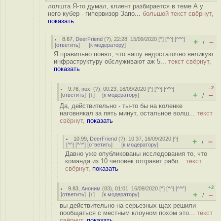
лолшта Я-то думал, клиент разбирается в теме А у
него кубер - гипервизор Запо...
большой текст свёрнут,
показать
8.67
,
DeerFriend
(
?
), 22:28, 15/09/2020 [
^
] [
^^
] [
^^^
]
+
–
/
[
ответить
]
[
к модератору
]
Я правильно понял, что вашу недостаточно великую
инфраструктуру обслуживают аж 5...
текст свёрнут,
показать
–2
9.76
,
пох.
(
?
), 00:23, 16/09/2020 [
^
] [
^^
] [
^^^
]
+
–
[
ответить
]
[
↓
] [
к модератору
]
/
Да, действительно - ты-то бы на коленке
наговнякал за пять минут, остальное волш...
текст
свёрнут,
показать
10.99
,
DeerFriend
(
?
), 10:37, 16/09/2020 [
^
]
+
–
/
[
^^
] [
^^^
] [
ответить
]
[
к модератору
]
Давно уже опубликованы исследования то, что
команда из 10 человек отправит рабо...
текст
свёрнут,
показать
+2
9.83
,
Аноним
(
83
), 01:01, 16/09/2020 [
^
] [
^^
] [
^^^
]
+
–
[
ответить
]
[
↑
] [
к модератору
]
/
вы действительно на серьезных щах решили
пообщаться с местным клоуном похом это...
текст
свёрнут,
показать