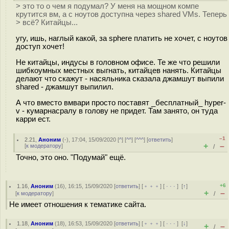
> это то о чем я подумал? У меня на мощном компе
крутится вм, а с ноутов доступна через shared VMs. Теперь
> всё? Китайцы...
угу, ишь, наглый какой, за sphere платить не хочет, с ноутов
доступ хочет!
Не китайцы, индусы в головном офисе. Те же что решили
шибкоумных местных выгнать, китайцев нанять. Китайцы
делают что скажут - насяльника сказала джамшут выпили
shared - джамшут выпилил.
А что вместо вмвари просто поставят _бесплатный_ hyper-
v - кумарнacpaлу в голову не придет. Там занято, он туда
карри ест.
–1
2.21
,
Аноним
(
-
), 17:04, 15/09/2020 [
^
] [
^^
] [
^^^
] [
ответить
]
+
–
[
к модератору
]
/
Точно, это оно. "Подумай" ещё.
+6
1.16
,
Аноним
(
16
), 16:15, 15/09/2020 [
ответить
] [
﹢﹢﹢
] [
· · ·
]
[
↑
]
+
–
[
к модератору
]
/
Не имеет отношения к тематике сайта.
1.18
,
Аноним
(
18
), 16:53, 15/09/2020 [
ответить
] [
﹢﹢﹢
] [
· · ·
]
[
↓
]
+
–
/