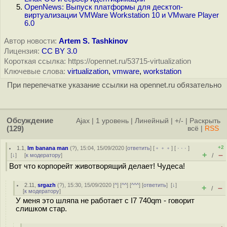
OpenNews: Выпуск платформы для десктоп-
виртуализации VMWare Workstation 10 и VMware Player
6.0
Автор новости:
Artem S. Tashkinov
Лицензия:
CC BY 3.0
Короткая ссылка: https://opennet.ru/53715-virtualization
Ключевые слова:
virtualization
,
vmware
,
workstation
При перепечатке указание ссылки на opennet.ru обязательно
Обсуждение
Ajax
|
1 уровень
|
Линейный
|
+/-
|
Раскрыть
(129)
всё
|
RSS
+2
1.1
,
Im banana man
(
?
), 15:04, 15/09/2020 [
ответить
] [
﹢﹢﹢
] [
· · ·
]
+
–
[
↓
] [
к модератору
]
/
Вот что корпорейт животворящий делает! Чудеса!
2.11
,
srgazh
(
?
), 15:30, 15/09/2020 [
^
] [
^^
] [
^^^
] [
ответить
]
[
↓
]
+
–
/
[
к модератору
]
У меня это шляпа не работает с I7 740qm - говорит
слишком стар.