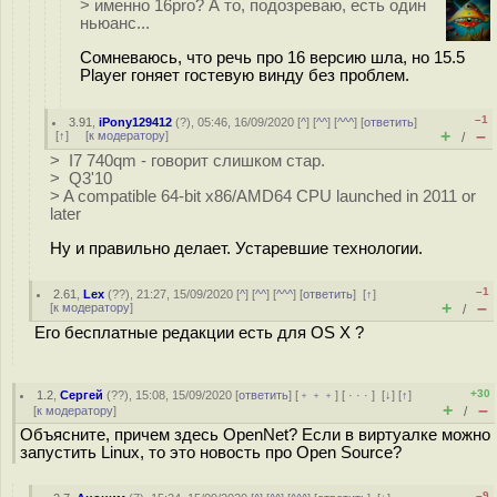
> именно 16pro? А то, подозреваю, есть один
ньюанс...
Сомневаюсь, что речь про 16 версию шла, но 15.5
Player гоняет гостевую винду без проблем.
–1
3.91
,
iPony129412
(
?
), 05:46, 16/09/2020 [
^
] [
^^
] [
^^^
] [
ответить
]
+
–
[
↑
] [
к модератору
]
/
> I7 740qm - говорит слишком стар.
> Q3'10
> A compatible 64-bit x86/AMD64 CPU launched in 2011 or
later
Ну и правильно делает. Устаревшие технологии.
–1
2.61
,
Lex
(
??
), 21:27, 15/09/2020 [
^
] [
^^
] [
^^^
] [
ответить
]
[
↑
]
+
–
[
к модератору
]
/
Его бесплатные редакции есть для OS X ?
+30
1.2
,
Сергей
(
??
), 15:08, 15/09/2020 [
ответить
] [
﹢﹢﹢
] [
· · ·
]
[
↓
] [
↑
]
+
–
[
к модератору
]
/
Объясните, причем здесь OpenNet? Если в виртуалке можно
запустить Linux, то это новость про Open Source?
–9