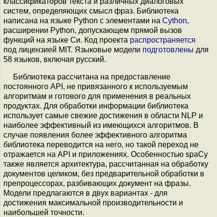
классификаторов текста и различных диалоговых
систем, определяющих смысл фраз. Библиотека
написана на языке Python c элементами на
Cython
,
расширении Python, допускающем прямой вызов
функций на языке Си. Код проекта
распространяется
под лицензией MIT. Языковые модели
подготовлены
для
58 языков, включая русский.
Библиотека рассчитана на предоставление
постоянного API, не привязанного к используемым
алгоритмам и готового для применения в реальных
продуктах. Для обработки информации библиотека
использует самые свежие достижения в области NLP и
наиболее эффективный из имеющихся алгоритмов. В
случае появления более эффективного алгоритма
библиотека переводится на него, но такой переход не
отражается на API и приложениях. Особенностью spaCy
также является архитектура, рассчитанная на обработку
документов целиком, без предварительной обработки в
препроцессорах, разбивающих документ на фразы.
Модели предлагаются в двух вариантах - для
достижения максимальной производительности и
наибольшей точности.