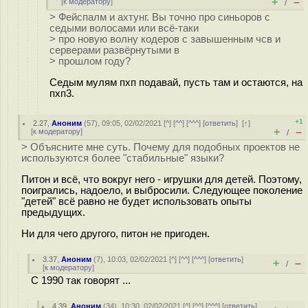
+
–
[
к модератору
]
/
> Фейспалм и ахтунг. Вы точно про синьоров с
седыми волосами или всё-таки
> про новую волну кодеров с завышенным чсв и
серверами развёрнутыми в
> прошлом году?
Седым мулям пхп подавай, пусть там и остаются, на
пхп3.
+1
2.27
,
Аноним
(
57
), 09:05, 02/02/2021 [
^
] [
^^
] [
^^^
] [
ответить
]
[
↑
]
+
–
[
к модератору
]
/
> Объясните мне суть. Почему для подобных проектов не
используются более "стабильные" языки?
Питон и всё, что вокруг него - игрушки для детей. Поэтому,
поигрались, надоело, и выбросили. Следующее поколение
"детей" всё равно не будет использовать опыты
предыдущих.
Ни для чего другого, питон не пригоден.
3.37
,
Аноним
(
7
), 10:03, 02/02/2021 [
^
] [
^^
] [
^^^
] [
ответить
]
+
–
/
[
к модератору
]
С 1990 так говорят ...
4.39
,
Аноним
(
34
), 10:30, 02/02/2021 [
^
] [
^^
] [
^^^
] [
ответить
]