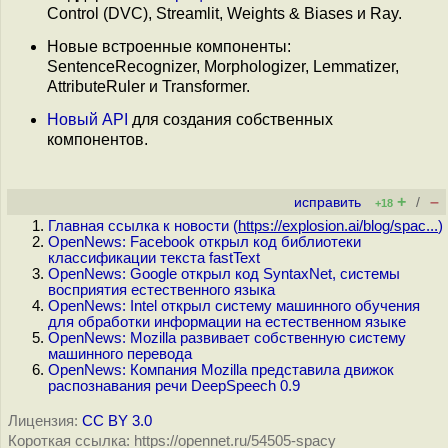
Control (DVC), Streamlit, Weights & Biases и Ray.
Новые встроенные компоненты:
SentenceRecognizer, Morphologizer, Lemmatizer,
AttributeRuler и Transformer.
Новый API
для создания собственных
компонентов.
+
–
исправить
/
+18
Главная ссылка к новости (
https://explosion.ai/blog/spac...
)
OpenNews: Facebook открыл код библиотеки
классификации текста fastText
OpenNews: Google открыл код SyntaxNet, системы
восприятия естественного языка
OpenNews: Intel открыл систему машинного обучения
для обработки информации на естественном языке
OpenNews: Mozilla развивает собственную систему
машинного перевода
OpenNews: Компания Mozilla представила движок
распознавания речи DeepSpeech 0.9
Лицензия:
CC BY 3.0
Короткая ссылка: https://opennet.ru/54505-spacy