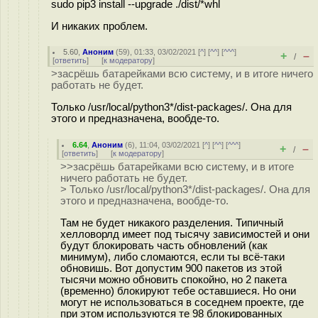
sudo pip3 install --upgrade ./dist/*whl
И никаких проблем.
5.60
,
Аноним
(
59
), 01:33, 03/02/2021 [
^
] [
^^
] [
^^^
]
+
–
/
[
ответить
]
[
к модератору
]
>засрёшь батарейками всю систему, и в итоге ничего
работать не будет.
Только /usr/local/python3*/dist-packages/. Она для
этого и предназначена, вообде-то.
6.64
,
Аноним
(
6
), 11:04, 03/02/2021 [
^
] [
^^
] [
^^^
]
+
–
/
[
ответить
]
[
к модератору
]
>>засрёшь батарейками всю систему, и в итоге
ничего работать не будет.
> Только /usr/local/python3*/dist-packages/. Она для
этого и предназначена, вообде-то.
Там не будет никакого разделения. Типичный
хелловорлд имеет под тысячу зависимостей и они
будут блокировать часть обновлений (как
минимум), либо сломаются, если ты всё-таки
обновишь. Вот допустим 900 пакетов из этой
тысячи можно обновить спокойно, но 2 пакета
(временно) блокируют тебе оставшиеся. Но они
могут не использоваться в соседнем проекте, где
при этом используются те 98 блокированных