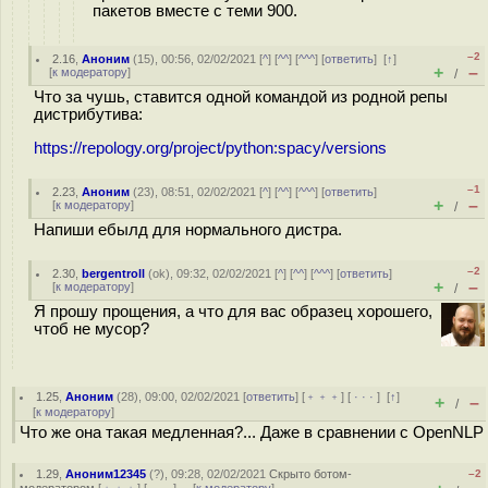
пакетов вместе с теми 900.
–2
2.16
,
Аноним
(
15
), 00:56, 02/02/2021 [
^
] [
^^
] [
^^^
] [
ответить
]
[
↑
]
+
–
[
к модератору
]
/
Что за чушь, ставится одной командой из родной репы
дистрибутива:
https://repology.org/project/python:spacy/versions
–1
2.23
,
Аноним
(
23
), 08:51, 02/02/2021 [
^
] [
^^
] [
^^^
] [
ответить
]
+
–
[
к модератору
]
/
Напиши ебылд для нормального дистра.
–2
2.30
,
bergentroll
(
ok
), 09:32, 02/02/2021 [
^
] [
^^
] [
^^^
] [
ответить
]
+
–
[
к модератору
]
/
Я прошу прощения, а что для вас образец хорошего,
чтоб не мусор?
1.25
,
Аноним
(
28
), 09:00, 02/02/2021 [
ответить
] [
﹢﹢﹢
] [
· · ·
]
[
↑
]
+
–
/
[
к модератору
]
Что же она такая медленная?... Даже в сравнении с OpenNLP
1.29
,
Аноним12345
(
?
), 09:28, 02/02/2021
Скрыто ботом-
–2