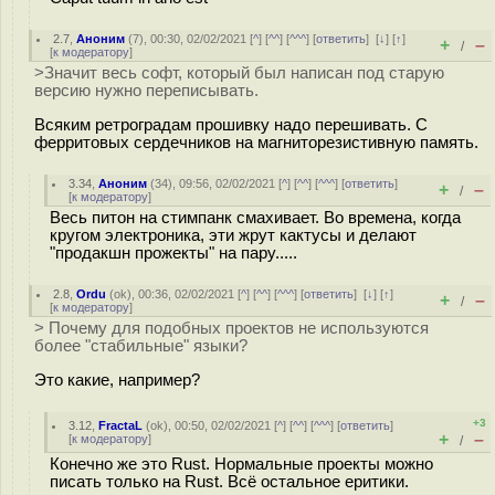
2.7
,
Аноним
(
7
), 00:30, 02/02/2021 [
^
] [
^^
] [
^^^
] [
ответить
]
[
↓
] [
↑
]
+
–
/
[
к модератору
]
>Значит весь софт, который был написан под старую
версию нужно переписывать.
Всяким ретроградам прошивку надо перешивать. С
ферритовых сердечников на магниторезистивную память.
3.34
,
Аноним
(
34
), 09:56, 02/02/2021 [
^
] [
^^
] [
^^^
] [
ответить
]
+
–
/
[
к модератору
]
Весь питон на стимпанк смахивает. Во времена, когда
кругом электроника, эти жрут кактусы и делают
"продакшн прожекты" на пару.....
2.8
,
Ordu
(
ok
), 00:36, 02/02/2021 [
^
] [
^^
] [
^^^
] [
ответить
]
[
↓
] [
↑
]
+
–
/
[
к модератору
]
> Почему для подобных проектов не используются
более "стабильные" языки?
Это какие, например?
+3
3.12
,
FractaL
(
ok
), 00:50, 02/02/2021 [
^
] [
^^
] [
^^^
] [
ответить
]
+
–
[
к модератору
]
/
Конечно же это Rust. Нормальные проекты можно
писать только на Rust. Всё остальное еритики.