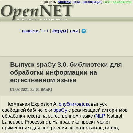
Профиль:
Аноним
(
вход
|
регистрация
)
неRU
opennet.me
[
новости
/
+++
|
форум
|
теги
|
]
Выпуск spaCy 3.0, библиотеки для
обработки информации на
естественном языке
01.02.2021 23:01 (MSK)
Компания Explosion AI
опубликовала
выпуск
свободной библиотеки
spaCy
с реализацией алгоритмов
обработки текста на естественном языке (
NLP
, Natural
Language Processing). На практике проект может
применяться для построения автоответчиков, ботов,