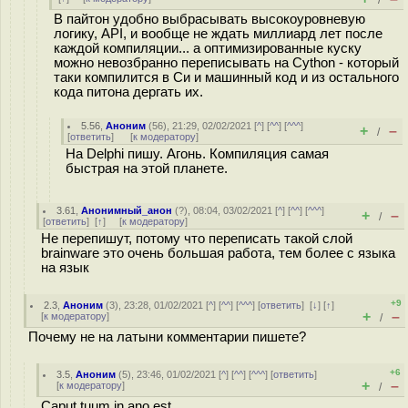
/
В пайтон удобно выбрасывать высокоуровневую
логику, API, и вообще не ждать миллиард лет после
каждой компиляции... а оптимизированные куску
можно невозбранно переписывать на Cython - который
таки компилится в Cи и машинный код и из остального
кода питона дергать их.
5.56
,
Аноним
(
56
), 21:29, 02/02/2021 [
^
] [
^^
] [
^^^
]
+
–
/
[
ответить
]
[
к модератору
]
На Delphi пишу. Агонь. Компиляция самая
быстрая на этой планете.
3.61
,
Анонимный_анон
(
?
), 08:04, 03/02/2021 [
^
] [
^^
] [
^^^
]
+
–
/
[
ответить
]
[
↑
] [
к модератору
]
Не перепишут, потому что переписать такой слой
brainware это очень большая работа, тем более с языка
на язык
+9
2.3
,
Аноним
(
3
), 23:28, 01/02/2021 [
^
] [
^^
] [
^^^
] [
ответить
]
[
↓
] [
↑
]
+
–
[
к модератору
]
/
Почему не на латыни комментарии пишете?
+6
3.5
,
Аноним
(
5
), 23:46, 01/02/2021 [
^
] [
^^
] [
^^^
] [
ответить
]
+
–
[
к модератору
]
/
Caput tuum in ano est