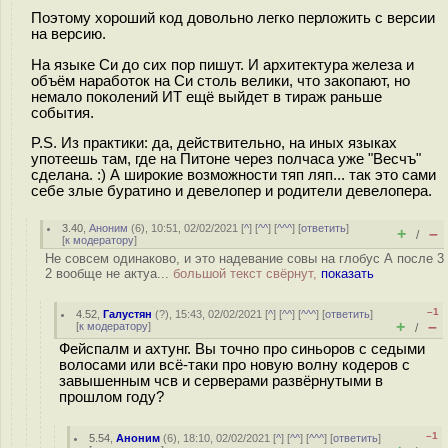
Поэтому хороший код довольно легко перложить с версии
на версию.
На языке Си до сих пор пишут. И архитектура железа и
объём наработок на Си столь велики, что закопают, но
немало поколений ИТ ещё выйдет в тираж раньше
события.
P.S. Из практики: да, действительно, на иных языках
употеешь там, где на Питоне через полчаса уже "Весчъ"
сделана. :) А широкие возможности тяп ляп... так это сами
себе злые буратино и девелопер и родители девелопера.
3.40
,
Аноним
(
6
), 10:51, 02/02/2021 [
^
] [
^^
] [
^^^
] [
ответить
]
+
–
/
[
к модератору
]
Не совсем одинаково, и это надевание совы на глобус А после 3
2 вообще не актуа...
большой текст свёрнут,
показать
–1
4.52
,
Галустян
(
?
), 15:43, 02/02/2021 [
^
] [
^^
] [
^^^
] [
ответить
]
+
–
[
к модератору
]
/
Фейспалм и ахтунг. Вы точно про синьоров с седыми
волосами или всё-таки про новую волну кодеров с
завышенным чсв и серверами развёрнутыми в
прошлом году?
–1
5.54
,
Аноним
(
6
), 18:10, 02/02/2021 [
^
] [
^^
] [
^^^
] [
ответить
]