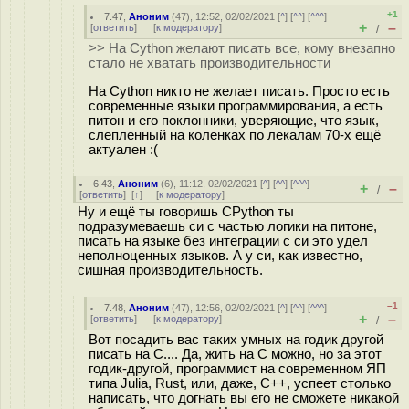
+1
7.47
,
Аноним
(
47
), 12:52, 02/02/2021 [
^
] [
^^
] [
^^^
]
+
–
[
ответить
]
[
к модератору
]
/
>> На Cython желают писать все, кому внезапно
стало не хватать производительности
На Cython никто не желает писать. Просто есть
современные языки программирования, а есть
питон и его поклонники, уверяющие, что язык,
слепленный на коленках по лекалам 70-х ещё
актуален :(
6.43
,
Аноним
(
6
), 11:12, 02/02/2021 [
^
] [
^^
] [
^^^
]
+
–
/
[
ответить
]
[
↑
] [
к модератору
]
Ну и ещё ты говоришь CPython ты
подразумеваешь си с частью логики на питоне,
писать на языке без интеграции с си это удел
неполноценных языков. А у си, как известно,
сишная производительность.
–1
7.48
,
Аноним
(
47
), 12:56, 02/02/2021 [
^
] [
^^
] [
^^^
]
+
–
[
ответить
]
[
к модератору
]
/
Вот посадить вас таких умных на годик другой
писать на C.... Да, жить на C можно, но за этот
годик-другой, программист на современном ЯП
типа Julia, Rust, или, даже, C++, успеет столько
написать, что догнать вы его не сможете никакой