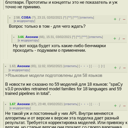
блотвари. Прототипы и концепты это не показатель и уж
точно не принимо.
2.58
,
COBA
(
?
), 23:15, 02/02/2021 [
^
] [
^^
] [
^^^
] [
ответить
]
+
–
/
[
к модератору
]
Вопрос только в том - для чего ждать?
3.66
,
Аноним
(
66
), 15:31, 03/02/2021 [
^
] [
^^
] [
^^^
] [
ответить
]
+
–
/
[
к модератору
]
Ну вот когда будет хоть какие-либо бенчмарки
проходить - подумаем о применении.
1.63
,
Аноним
(
65
), 11:02, 03/02/2021 [
ответить
] [
﹢﹢﹢
] [
· · ·
]
[
↑
]
+
–
/
[
к модератору
]
>Языковые модели подготовлены для 58 языков
В новости же сказано по 59 моделей для 18 языков: "spaCy
v3.0 provides retrained model families for 18 languages and 59
trained pipelines in total".
1.67
,
Аноним
(
67
), 23:48, 03/02/2021 [
ответить
] [
﹢﹢﹢
] [
· · ·
]
+
–
/
[
к модератору
]
Не такой уж и постоянный у них API. Внутри меняются
алгоритмы и от версии к версии эта поделка дает разный
результат. Требуется корректировка моделей. Или привязку к
версии, но старые версии они грохают со своего варезника