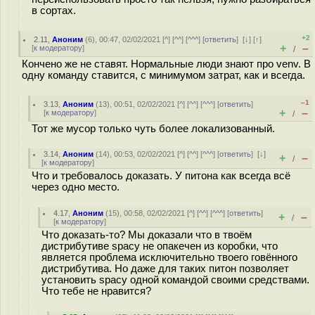
в сортах.
+2
2.11
,
Аноним
(
6
), 00:47, 02/02/2021 [
^
] [
^^
] [
^^^
] [
ответить
]
[
↓
] [
↑
]
+
–
[
к модератору
]
/
Кончено же не ставят. Нормальные люди знают про venv. В
одну команду ставится, с минимумом затрат, как и всегда.
–1
3.13
,
Аноним
(
13
), 00:51, 02/02/2021 [
^
] [
^^
] [
^^^
] [
ответить
]
+
–
[
к модератору
]
/
Тот же мусор только чуть более локализованный.
3.14
,
Аноним
(
14
), 00:53, 02/02/2021 [
^
] [
^^
] [
^^^
] [
ответить
]
[
↓
]
+
–
/
[
к модератору
]
Что и требовалось доказать. У питона как всегда всё
через одно место.
4.17
,
Аноним
(
15
), 00:58, 02/02/2021 [
^
] [
^^
] [
^^^
] [
ответить
]
+
–
/
[
к модератору
]
Что доказать-то? Мы доказали что в твоём
дистрибутиве spacy не опакечен из коробки, что
является проблема исключительно твоего говённого
дистрибутива. Но даже для таких питон позволяет
установить spacy одной командой своими средствами.
Что тебе не нравится?