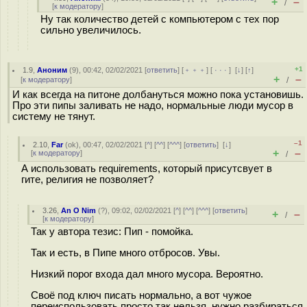
+
–
/
[
к модератору
]
Ну так количество детей с компьютером с тех пор
сильно увеличилось.
+1
1.9
,
Аноним
(
9
), 00:42, 02/02/2021 [
ответить
] [
﹢﹢﹢
] [
· · ·
]
[
↓
] [
↑
]
+
–
[
к модератору
]
/
И как всегда на питоне долбануться можно пока установишь.
Про эти пипы заливать не надо, нормальные люди мусор в
систему не тянут.
–1
2.10
,
Far
(
ok
), 00:47, 02/02/2021 [
^
] [
^^
] [
^^^
] [
ответить
]
[
↓
]
+
–
[
к модератору
]
/
А использовать requirements, который присутсвует в
гите, религия не позволяет?
3.26
,
An O Nim
(
?
), 09:02, 02/02/2021 [
^
] [
^^
] [
^^^
] [
ответить
]
+
–
/
[
к модератору
]
Так у автора тезис: Пип - помойка.
Так и есть, в Пипе много отбросов. Увы.
Низкий порог входа дал много мусора. Вероятно.
Своё под ключ писать нормально, а вот чужое
переиспользовать просто так нельзя, нужно разбираться