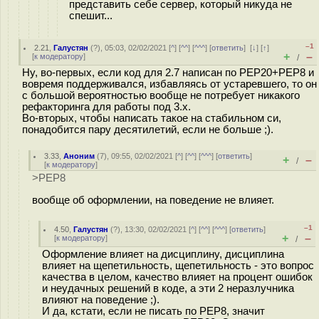
представить себе сервер, который никуда не
спешит...
–1
2.21
,
Галустян
(
?
), 05:03, 02/02/2021 [
^
] [
^^
] [
^^^
] [
ответить
]
[
↓
] [
↑
]
+
–
[
к модератору
]
/
Ну, во-первых, если код для 2.7 написан по PEP20+PEP8 и
вовремя поддерживался, избавляясь от устаревшего, то он
с большой вероятностью вообще не потребует никакого
рефакторинга для работы под 3.х.
Во-вторых, чтобы написать такое на стабильном си,
понадобится пару десятилетий, если не больше ;).
3.33
,
Аноним
(
7
), 09:55, 02/02/2021 [
^
] [
^^
] [
^^^
] [
ответить
]
+
–
/
[
к модератору
]
>PEP8
вообще об оформлении, на поведение не влияет.
–1
4.50
,
Галустян
(
?
), 13:30, 02/02/2021 [
^
] [
^^
] [
^^^
] [
ответить
]
+
–
[
к модератору
]
/
Оформление влияет на дисциплину, дисциплина
влияет на щепетильность, щепетильность - это вопрос
качества в целом, качество влияет на процент ошибок
и неудачных решений в коде, а эти 2 неразлучника
влияют на поведение ;).
И да, кстати, если не писать по PEP8, значит