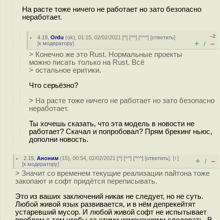
На расте тоже ничего не работает но зато безопасно
неработает.
–2
4.19
,
Ordu
(
ok
), 01:15, 02/02/2021 [
^
] [
^^
] [
^^^
] [
ответить
]
+
–
[
к модератору
]
/
> Конечно же это Rust. Нормальные проекты
можно писать только на Rust. Всё
> остальное еритики.
Что серьёзно?
> На расте тоже ничего не работает но зато безопасно
неработает.
Ты хочешь сказать, что эта модель в новости не
работает? Скачал и попробовал? Прям брекинг ньюс,
дополни новость.
2.15
,
Аноним
(
15
), 00:54, 02/02/2021 [
^
] [
^^
] [
^^^
] [
ответить
]
[
↑
]
+
–
/
[
к модератору
]
> Значит со временем текущие реализации пайтона тоже
закопают и софт придётся переписывать.
Это из ваших заключений никак не следует, но не суть.
Любой живой язык развивается, и в нём депрекейтят
устаревший мусор. И любой живой софт не испытывает
проблем с тем чтобы за этими изменениями следовать. В