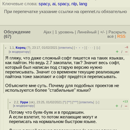
Ключевые слова:
spacy
,
ai
,
spacy
,
nlp
,
lang
При перепечатке указание ссылки на opennet.ru обязательно
Обсуждение
Ajax
|
1 уровень
|
Линейный
|
+/-
|
Раскрыть
(67)
всё
|
RSS
–6
1.1
,
Корец
(
?
), 23:17, 01/02/2021 [
ответить
] [
﹢﹢﹢
] [
· · ·
]
[
↓
]
+
–
[
к модератору
]
/
Я гляжу, что даже сложный софт пишется на таких языках,
как пайтон. Но ведь 2.7 закопали, так? Значит весь софт,
который был написан под старую версию нужно
переписывать. Значит со временем текущие реализации
пайтона тоже закопают и софт придётся переписывать.
Объясните мне суть. Почему для подобных проектов не
используются более "стабильные" языки?
+13
2.2
,
Урри
(
ok
), 23:25, 01/02/2021 [
^
] [
^^
] [
^^^
] [
ответить
]
[
↓
]
+
–
[
к модератору
]
/
Потому что буяк-буяк и в продакшен.
А если взлетит, то потом желающие могут и
переписать на нормальном быстром языке.