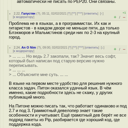
автоматически не писать по PEP20. Они связаны.
+1
2.22
,
Галустян
(
?
), 05:11, 02/02/2021 [
^
] [
^^
] [
^^^
] [
ответить
]
[
↑
]
+
–
[
к модератору
]
/
Проблема не в языках, а в программистах. Их как и
гитаристов - в каждом дворе не меньше пяти, да только
Блэкморов и Мальмстинов среди них по 2-3 на крупный
город.
2.24
,
An O Nim
(
?
), 09:00, 02/02/2021 [
^
] [
^^
] [
^^^
] [
ответить
]
[
↓
]
+
–
/
[
к модератору
]
> ... ... ... Но ведь 2.7 закопали, так? Значит весь софт,
который был написан под старую версию нужно
переписывать.
> ... ... ...
> ... Объясните мне суть. ... ...
В языке на первом месте удобство для решения нужного
класса задач. Питон оказался удачный язык. В чём
именно, какие подробности здесь не скажу, у других
публикаций много.
На Питоне можно писать так, что работает одинаково и под
2.7 и под 3. Граммотный девелопер знает такие
особенности и учитывает. Ещё грамотный дев берёт не все
подряд пакеты из Pip, разбирается где хороший код, где
поддержка кода.