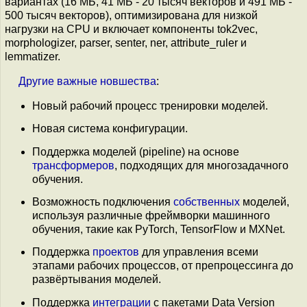
вариантах (16 МБ, 41 МБ - 20 тысяч векторов и 491 МБ -
500 тысяч векторов), оптимизирована для низкой
нагрузки на CPU и включает компоненты tok2vec,
morphologizer, parser, senter, ner, attribute_ruler и
lemmatizer.
Другие
важные
новшества
:
Новый рабочий процесс тренировки моделей.
Новая система конфигурации.
Поддержка моделей (pipeline) на основе
трансформеров
, подходящих для многозадачного
обучения.
Возможность подключения
собственных
моделей,
используя различные фреймворки машинного
обучения, такие как PyTorch, TensorFlow и MXNet.
Поддержка
проектов
для управления всеми
этапами рабочих процессов, от препроцессинга до
развёртывания моделей.
Поддержка
интеграции
с пакетами Data Version