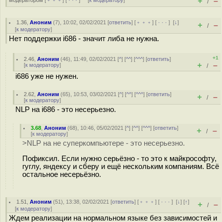
+
–
модератором
[
﹢﹢﹢
] [
· · ·
] [
к модератору
]
/
1.36
,
Аноним
(
7
), 10:02, 02/02/2021 [
ответить
] [
﹢﹢﹢
] [
· · ·
]
[
↓
]
+
–
/
[
к модератору
]
Нет поддержки i686 - значит либа не нужна.
+1
2.46
,
Аноним
(
46
), 11:49, 02/02/2021 [
^
] [
^^
] [
^^^
] [
ответить
]
+
–
[
к модератору
]
/
i686 уже не нужен.
2.62
,
Аноним
(
65
), 10:53, 03/02/2021 [
^
] [
^^
] [
^^^
] [
ответить
]
+
–
/
[
к модератору
]
NLP на i686 - это несерьезно.
3.68
,
Аноним
(
68
), 10:46, 05/02/2021 [
^
] [
^^
] [
^^^
] [
ответить
]
+
–
/
[
к модератору
]
>NLP на не суперкомпьютере - это несерьезно.
Пофиксил. Если нужно серьёзно - то это к майкрософту,
гуглу, яндексу и сберу и ещё нескольким компаниям. Всё
остальное несерьёзно.
1.51
,
Аноним
(
51
), 13:38, 02/02/2021 [
ответить
] [
﹢﹢﹢
] [
· · ·
]
[
↓
] [
↑
]
+
–
/
[
к модератору
]
Ждем реализации на нормальном языке без зависимостей и