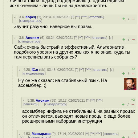
Лично я такой подход поддерживаю (с одним единым
исключением - лишь бы не на джаваскрипте).
3.4
,
Корец
(
?
), 23:34, 01/02/2021 [
^
] [
^^
] [
^^^
] [
ответить
]
+
–
/
[
к модератору
]
Звучит разумно, наверное вы правы.
3.6
,
Аноним
(
6
), 00:24, 02/02/2021 [
^
] [
^^
] [
^^^
] [
ответить
]
[
↓
]
+
–
/
[
к модератору
]
Сабж очень быстрый и эффективный. Альтернатив
подобного уровня на других языках я не знаю, куда ты
там переписывать собрался?
+2
4.20
,
iCat
(
ok
), 03:48, 02/02/2021 [
^
] [
^^
] [
^^^
] [
ответить
]
[
↓
]
+
–
[
к модератору
]
/
Ну он же сказал: на стабильный язык. На
ассемблер. ;)
+2
5.38
,
Аноним
(
38
), 10:17, 02/02/2021 [
^
] [
^^
] [
^^^
]
+
–
[
ответить
]
[
к модератору
]
/
ассемблер нифига не стабильный. на разных процах
он отличается. выходят новые процы с еще более
расширенными наборами инструкция
–1
4.53
,
Массаракш
(
?
), 17:14, 02/02/2021 [
^
] [
^^
] [
^^^
] [
ответить
]
+
–
[
↑
] [
к модератору
]