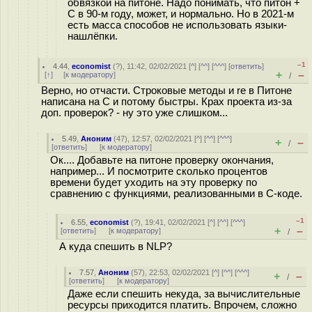
обвязкой на питоне. Надо понимать, что питон +
С в 90-м году, может, и нормально. Но в 2021-м
есть масса способов не использовать языки-
нашлёпки.
–1
4.44
,
economist
(
?
), 11:42, 02/02/2021 [
^
] [
^^
] [
^^^
] [
ответить
]
+
–
[
↑
] [
к модератору
]
/
Верно, но отчасти. Строковые методы и re в Питоне
написана на С и потому быстры. Крах проекта из-за
доп. проверок? - ну это уже слишком...
5.49
,
Аноним
(
47
), 12:57, 02/02/2021 [
^
] [
^^
] [
^^^
]
+
–
/
[
ответить
]
[
к модератору
]
Ок.... Добавьте на питоне проверку окончания,
например... И посмотрите сколько процентов
времени будет уходить на эту проверку по
сравнению с функциями, реализованными в C-коде.
–1
6.55
,
economist
(
?
), 19:41, 02/02/2021 [
^
] [
^^
] [
^^^
]
+
–
[
ответить
]
[
к модератору
]
/
А куда спешить в NLP?
7.57
,
Аноним
(
57
), 22:53, 02/02/2021 [
^
] [
^^
] [
^^^
]
+
–
/
[
ответить
]
[
к модератору
]
Даже если спешить некуда, за вычислительные
ресурсы приходится платить. Впрочем, сложно