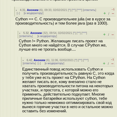
–1
4.31
,
Аноним
(
6
), 09:33, 02/02/2021 [
^
] [
^^
] [
^^^
] [
ответить
]
+
–
[
↓
] [
к модератору
]
/
Cython == C. C производительнее julia (не в курсе за
производительность) и тем более java (раз в 1000).
5.32
,
Аноним
(
32
), 09:54, 02/02/2021 [
^
] [
^^
] [
^^^
]
+
–
/
[
ответить
]
[
к модератору
]
Cython != Python. Желающих писать проект на
Cython много не найдётся. В случае CPython же,
лучше его не трогать вообще....
–1
6.42
,
Аноним
(
6
), 11:06, 02/02/2021 [
^
] [
^^
] [
^^^
]
+
–
[
ответить
]
[
↓
] [
к модератору
]
/
Единственный повод использовать Cython и
получить производительность равную C, это когда
у тебя уже есть проект на CPython. На Cython
желают писать все, кому внезапно стало не
хватать производительности питона на некоторых
участках, и простота, с которой можно его
применить, действительно подкупает. Многие
приличные батарейки используют cython, тебе
нужно только немножко оптимизировать свой код
вынеся горячие участки в него и остальное можно
оставить без изменений.