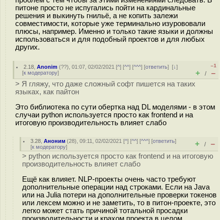
питоне просто не испугались пойти на кардинальные
решения и выкинуть гнильё, а не копить залежи
совместимости, которые уже терминально изурововали
плюсы, например. Именно и только такие языки и должны
использоваться и для подобный проектов и для любых
других.
–1
2.18
,
Anonim
(
??
), 01:07, 02/02/2021 [
^
] [
^^
] [
^^^
] [
ответить
]
[
↓
]
+
–
[
к модератору
]
/
> Я гляжу, что даже сложный софт пишется на таких
языках, как пайтон
Это библиотека по сути обертка над DL моделями - в этом
случаи python используется просто как frontend и на
итоговую производительность влияет слабо
3.28
,
Аноним
(
28
), 09:11, 02/02/2021 [
^
] [
^^
] [
^^^
] [
ответить
]
+
–
/
[
к модератору
]
> python используется просто как frontend и на итоговую
производительность влияет слабо
Ещё как влияет. NLP-проекты очень часто требуют
дополнительные операции над строками. Если на Java
или на Julia потери на дополнительные проверки токенов
или лексем можно и не заметить, то в питон-проекте, это
легко может стать причиной тотальной просадки
производительности и крахом проекта в целом.