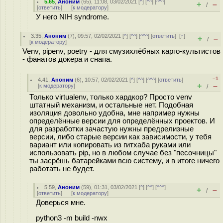
5.65
,
Аноним
(
65
), 11:08, 03/02/2021 [
^
] [
^^
] [
^^^
]
+
–
/
[
ответить
]
[
к модератору
]
У него NIH syndrome.
3.35
,
Аноним
(
7
), 09:57, 02/02/2021 [
^
] [
^^
] [
^^^
] [
ответить
]
[
↑
]
+
–
/
[
к модератору
]
Venv, pipenv, poetry - для смузихлёбных карго-культистов
- фанатов докера и снапа.
–1
4.41
,
Аноним
(
6
), 10:57, 02/02/2021 [
^
] [
^^
] [
^^^
] [
ответить
]
+
–
[
к модератору
]
/
Только virtualenv, только хардкор? Просто venv
штатный механизм, и остальные нет. Подобная
изоляция довольно удобна, мне например нужны
определённые версии для определённых проектов. И
для разработки зачастую нужны предрелизные
версии, либо старые версии как зависимости, у тебя
вариант или копировать из гитхаба руками или
использовать pip, но в любом случае без "песочницы"
ты засрёшь батарейками всю систему, и в итоге ничего
работать не будет.
5.59
,
Аноним
(
59
), 01:31, 03/02/2021 [
^
] [
^^
] [
^^^
]
+
–
/
[
ответить
]
[
к модератору
]
Доверься мне.
python3 -m build -nwx