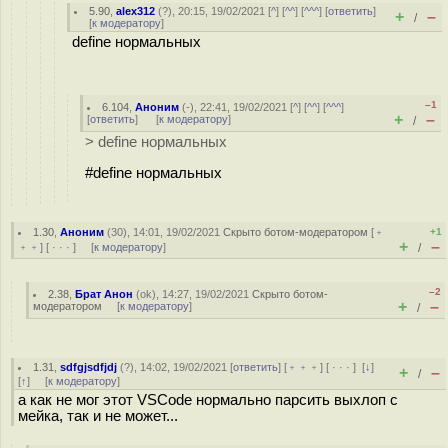
5.90
,
alex312
(
?
), 20:15, 19/02/2021 [
^
] [
^^
] [
^^^
] [
ответить
]
+
–
/
[
к модератору
]
define нормальных
–1
6.104
,
Аноним
(
-
), 22:41, 19/02/2021 [
^
] [
^^
] [
^^^
]
+
–
[
ответить
]
[
к модератору
]
/
> define нормальных
#define нормальных
1.30
,
Аноним
(
30
), 14:01, 19/02/2021
Скрыто ботом-модератором
[
﹢
+1
+
–
﹢﹢
] [
· · ·
] [
к модератору
]
/
–2
2.38
,
Брат Анон
(
ok
), 14:27, 19/02/2021
Скрыто ботом-
+
–
модератором
[
к модератору
]
/
1.31
,
sdfgjsdfjdj
(
?
), 14:02, 19/02/2021 [
ответить
] [
﹢﹢﹢
] [
· · ·
]
[
↓
]
+
–
/
[
↑
] [
к модератору
]
а как не мог этот VSCode нормально парсить выхлоп с
мейка, так и не может...