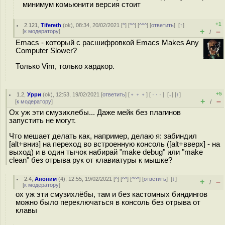
минимум комьюнити версия стоит
+1
2.121
,
Tifereth
(
ok
), 08:34, 20/02/2021 [
^
] [
^^
] [
^^^
] [
ответить
]
[
↑
]
+
–
[
к модератору
]
/
Emacs - который с расшифровкой Emacs Makes Any
Computer Slower?
Только Vim, только хардкор.
+5
1.2
,
Урри
(
ok
), 12:53, 19/02/2021 [
ответить
] [
﹢﹢﹢
] [
· · ·
]
[
↓
] [
↑
]
+
–
[
к модератору
]
/
Ох уж эти смузихлебы... Даже мейк без плагинов
запустить не могут.
Что мешает делать как, например, делаю я: забиндил
[alt+вниз] на переход во встроенную консоль ([alt+вверх] - на
выход) и в один тычок набирай "make debug" или "make
clean" без отрыва рук от клавиатуры к мышке?
2.4
,
Аноним
(
4
), 12:55, 19/02/2021 [
^
] [
^^
] [
^^^
] [
ответить
]
[
↓
]
+
–
/
[
к модератору
]
ох уж эти смузихлёбы, там и без кастомных биндингов
можно было переключаться в консоль без отрыва от
клавы