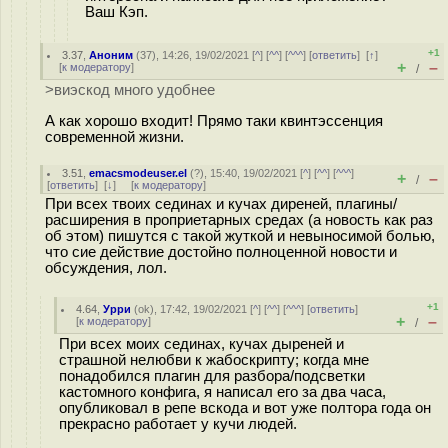
Ваш Кэп.
+1
3.37
,
Аноним
(
37
), 14:26, 19/02/2021 [
^
] [
^^
] [
^^^
] [
ответить
]
[
↑
]
+
–
[
к модератору
]
/
>виэскод много удобнее
А как хорошо входит! Прямо таки квинтэссенция
современной жизни.
3.51
,
emacsmodeuser.el
(
?
), 15:40, 19/02/2021 [
^
] [
^^
] [
^^^
]
+
–
/
[
ответить
]
[
↓
] [
к модератору
]
При всех твоих сединах и кучах диреней, плагины/
расширения в проприетарных средах (а новость как раз
об этом) пишутся с такой жуткой и невыносимой болью,
что сие действие достойно полноценной новости и
обсуждения, лол.
+1
4.64
,
Урри
(
ok
), 17:42, 19/02/2021 [
^
] [
^^
] [
^^^
] [
ответить
]
+
–
[
к модератору
]
/
При всех моих сединах, кучах дыреней и
страшной нелюбви к жабоскрипту; когда мне
понадобился плагин для разбора/подсветки
кастомного конфига, я написал его за два часа,
опубликовал в репе вскода и вот уже полтора года он
прекрасно работает у кучи людей.