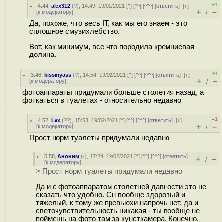
+1
4.44
,
alex312
(
?
), 14:49, 19/02/2021 [
^
] [
^^
] [
^^^
] [
ответить
]
[
↑
]
+
–
[
к модератору
]
/
Да, похоже, что весь IT, как мы его знаем - это
сплошное смузихлебство.
Вот, как минимум, все что породила кремниевая
долина.
+1
3.46
,
kissmyass
(
?
), 14:54, 19/02/2021 [
^
] [
^^
] [
^^^
] [
ответить
]
[
↑
]
+
–
[
к модератору
]
/
фотоаппараты придумали больше столетия назад, а
фоткаться в туалетах - относительно недавно
–1
4.52
,
Lex
(
??
), 15:53, 19/02/2021 [
^
] [
^^
] [
^^^
] [
ответить
]
[
↓
]
+
–
[
к модератору
]
/
Прост норм туалеты придумали недавно
5.58
,
Аноним
(
-
), 17:24, 19/02/2021 [
^
] [
^^
] [
^^^
] [
ответить
]
+
–
/
[
к модератору
]
> Прост норм туалеты придумали недавно
Да и с фотоаппаратом столетней давности это не
сказать что удобно. Он вообще здоровый и
тяжелый, к тому же превьюхи напрочь нет, да и
светочувствительность никакая - ты вообще не
поймешь на фото там за кунсткамера. Конечно,