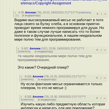
e/emacs/Copyright-Assignment
4.78
,
Аноним
(
78
), 19:23, 19/02/2021 [
^
] [
^^
] [
^^^
] [
ответить
]
+
–
/
[
↑
] [
к модератору
]
Видимо высокоуважаемый месье не работает в поте
лица своего за булку хлеба, а в основном приятно
проводит время немного программируя для души. Но
даже в таком случае лучше написать что то более
полезное и функциональное, в нашем неидеальном
мире полно тем для программирования.
5.107
,
Аноним
(
107
), 23:36, 19/02/2021 [
^
] [
^^
] [
^^^
]
+
–
/
[
ответить
]
[
к модератору
]
>в нашем неидеальном мире полно тем для
программирования.
Это какие? Очередной плеер?
6.113
,
Аноним
(
78
), 01:25, 20/02/2021 [
^
] [
^^
] [
^^^
]
+
–
/
[
ответить
]
[
к модератору
]
Ну если фантазия месье ограничивается только
плеером, то это не месье :)
6.115
,
Аноним
(
78
), 01:38, 20/02/2021 [
^
] [
^^
] [
^^^
]
+
–
/
[
ответить
]
[
к модератору
]
Изучить какую либо предметную область которая
интересна и написать для нее приложение?