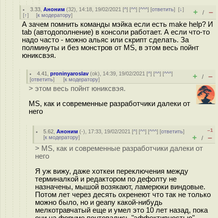
3.33
,
Аноним
(
32
), 14:18, 19/02/2021 [
^
] [
^^
] [
^^^
] [
ответить
]
[
↓
]
+
–
/
[
↑
] [
к модератору
]
А зачем помнить команды мэйка если есть make help? И
tab (автодополнение) в консоли работает. А если что-то
надо часто - можно альяс или скрипт сделать. За
полминуты и без монстров от MS, в этом весь пойнт
юниксвэя.
4.41
,
proninyaroslav
(
ok
), 14:39, 19/02/2021 [
^
] [
^^
] [
^^^
]
+
–
/
[
ответить
]
[
к модератору
]
> этом весь пойнт юниксвэя.
MS, как и современные разработчики далеки от
него
–1
5.62
,
Аноним
(
-
), 17:33, 19/02/2021 [
^
] [
^^
] [
^^^
] [
ответить
]
+
–
[
к модератору
]
/
> MS, как и современные разработчики далеки от
него
Я уж вижу, даже хоткеи переключения между
терминалкой и редактором по дефолту не
назначены, мышой возякают, ламерюки виндовые.
Потом лет через десять охренеют что так не только
можно было, но и geany какой-нибудь
мелкотравчатый еще и умел это 10 лет назад, пока
они на форуме понтовались "эффективностью".