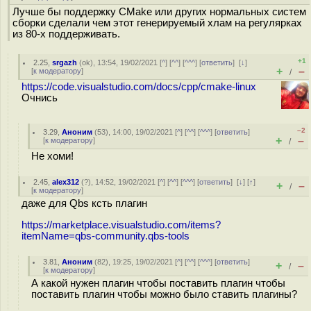
Лучше бы поддержку CMake или других нормальных систем
сборки сделали чем этот генерируемый хлам на регулярках
из 80-х поддерживать.
+1
2.25
,
srgazh
(
ok
), 13:54, 19/02/2021 [
^
] [
^^
] [
^^^
] [
ответить
]
[
↓
]
+
–
[
к модератору
]
/
https://code.visualstudio.com/docs/cpp/cmake-linux
Очнись
–2
3.29
,
Аноним
(
53
), 14:00, 19/02/2021 [
^
] [
^^
] [
^^^
] [
ответить
]
+
–
[
к модератору
]
/
Не хоми!
2.45
,
alex312
(
?
), 14:52, 19/02/2021 [
^
] [
^^
] [
^^^
] [
ответить
]
[
↓
] [
↑
]
+
–
/
[
к модератору
]
даже для Qbs ксть плагин
https://marketplace.visualstudio.com/items?
itemName=qbs-community.qbs-tools
3.81
,
Аноним
(
82
), 19:25, 19/02/2021 [
^
] [
^^
] [
^^^
] [
ответить
]
+
–
/
[
к модератору
]
А какой нужен плагин чтобы поставить плагин чтобы
поставить плагин чтобы можно было ставить плагины?