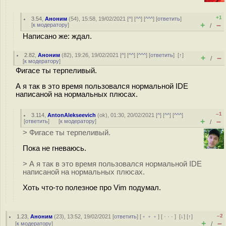
+1
3.54
,
Аноним
(
54
), 15:58, 19/02/2021 [
^
] [
^^
] [
^^^
] [
ответить
]
+
–
[
к модератору
]
/
Написано же: ждал.
2.82
,
Аноним
(
82
), 19:26, 19/02/2021 [
^
] [
^^
] [
^^^
] [
ответить
]
[
↑
]
+
–
/
[
к модератору
]
Фигасе ты терпеливый.
А я так в это время пользовался нормальной IDE
написаной на нормальных плюсах.
–1
3.114
,
AntonAlekseevich
(
ok
), 01:30, 20/02/2021 [
^
] [
^^
] [
^^^
]
+
–
[
ответить
]
[
к модератору
]
/
> Фигасе ты терпеливый.
Пока не гневаюсь.
> А я так в это время пользовался нормальной IDE
написаной на нормальных плюсах.
Хоть что-то полезное про Vim подумал.
–2
1.23
,
Аноним
(
23
), 13:52, 19/02/2021 [
ответить
] [
﹢﹢﹢
] [
· · ·
]
[
↓
] [
↑
]
+
–
[
к модератору
]
/