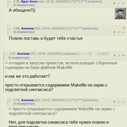
2.39
,
Брат Анон
(
ok
), 14:28, 19/02/2021 [
^
] [
^^
] [
^^^
] [
ответить
]
+
–
/
[
к модератору
]
А обещали?))
–1
2.80
,
Аноним
(
82
), 19:24, 19/02/2021 [
^
] [
^^
] [
^^^
] [
ответить
]
+
–
[
к модератору
]
/
Плагин поставь и будет тебе счастье
1.57
,
Аноним
(
57
), 16:44, 19/02/2021 [
ответить
] [
﹢﹢﹢
] [
· · ·
]
[
↓
] [
↑
]
+
–
/
[
к модератору
]
> отладки и запуска проектов, использующих сборочные
сценарии на базе файлов Makefile
и как же это работает?
просто открывается содержимое Makefile на экран с
подсветкой синтаксиса?
2.79
,
Аноним
(
82
), 19:23, 19/02/2021 [
^
] [
^^
] [
^^^
] [
ответить
]
+
–
/
[
к модератору
]
> просто открывается содержимое Makefile на экран с
подсветкой синтаксиса?
Нет, для подсветки синаксиса тебе нужен плагин и
language server