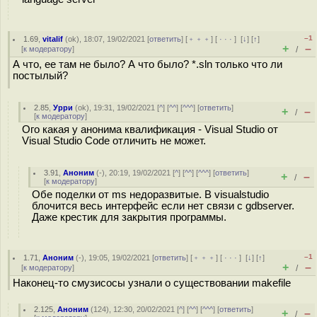
–1
1.69
,
vitalif
(
ok
), 18:07, 19/02/2021 [
ответить
] [
﹢﹢﹢
] [
· · ·
]
[
↓
] [
↑
]
+
–
[
к модератору
]
/
А что, ее там не было? А что было? *.sln только что ли
постылый?
2.85
,
Урри
(
ok
), 19:31, 19/02/2021 [
^
] [
^^
] [
^^^
] [
ответить
]
+
–
/
[
к модератору
]
Ого какая у анонима квалификация - Visual Studio от
Visual Studio Code отличить не может.
3.91
,
Аноним
(
-
), 20:19, 19/02/2021 [
^
] [
^^
] [
^^^
] [
ответить
]
+
–
/
[
к модератору
]
Обе поделки от ms недоразвитые. В visualstudio
блочится весь интерфейс если нет связи с gdbserver.
Даже крестик для закрытия программы.
–1
1.71
,
Аноним
(
-
), 19:05, 19/02/2021 [
ответить
] [
﹢﹢﹢
] [
· · ·
]
[
↓
] [
↑
]
+
–
[
к модератору
]
/
Наконец-то смузисосы узнали о существовании makefile
2.125
,
Аноним
(
124
), 12:30, 20/02/2021 [
^
] [
^^
] [
^^^
] [
ответить
]
+
–
/