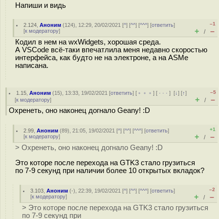
Напиши и видь
–1
2.124
,
Аноним
(
124
), 12:29, 20/02/2021 [
^
] [
^^
] [
^^^
] [
ответить
]
+
–
[
к модератору
]
/
Кодил в нем на wxWidgets, хорошая среда.
А VSCode всё-таки впечатлила меня недавно скоростью
интерфейса, как будто не на электроне, а на ASMе
написана.
–5
1.15
,
Аноним
(
15
), 13:33, 19/02/2021 [
ответить
] [
﹢﹢﹢
] [
· · ·
]
[
↓
] [
↑
]
+
–
[
к модератору
]
/
Охренеть, оно наконец догнало Geany! :D
+1
2.99
,
Аноним
(
89
), 21:05, 19/02/2021 [
^
] [
^^
] [
^^^
] [
ответить
]
+
–
[
к модератору
]
/
> Охренеть, оно наконец догнало Geany! :D
Это которе после перехода на GTK3 стало грузиться
по 7-9 секунд при наличии более 10 открытых вкладок?
–2
3.103
,
Аноним
(
-
), 22:39, 19/02/2021 [
^
] [
^^
] [
^^^
] [
ответить
]
+
–
[
к модератору
]
/
> Это которе после перехода на GTK3 стало грузиться
по 7-9 секунд при