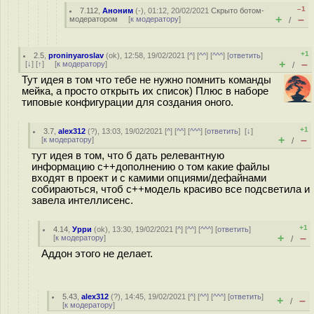
–1
7.112
,
Аноним
(
-
), 01:12, 20/02/2021
Скрыто ботом-
+
–
модератором
[
к модератору
]
/
+1
2.5
,
proninyaroslav
(
ok
), 12:58, 19/02/2021 [
^
] [
^^
] [
^^^
] [
ответить
]
+
–
[
↓
] [
↑
] [
к модератору
]
/
Тут идея в том что тебе не нужно помнить команды
мейка, а просто открыть их список) Плюс в наборе
типовые конфигурации для создания оного.
+1
3.7
,
alex312
(
?
), 13:03, 19/02/2021 [
^
] [
^^
] [
^^^
] [
ответить
]
[
↓
]
+
–
[
к модератору
]
/
тут идея в том, что б дать релевантную
информацию с++дополнению о том какие файлы
входят в проект и с камими опциями/дефайнами
собираються, чтоб с++модель красиво все подсветила и
завела интеллисенс.
+1
4.14
,
Урри
(
ok
), 13:30, 19/02/2021 [
^
] [
^^
] [
^^^
] [
ответить
]
+
–
[
к модератору
]
/
Аддон этого не делает.
5.43
,
alex312
(
?
), 14:45, 19/02/2021 [
^
] [
^^
] [
^^^
] [
ответить
]
+
–
/
[
к модератору
]