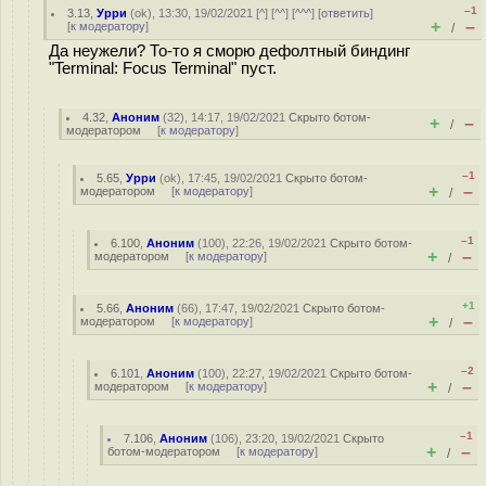
–1
3.13
,
Урри
(
ok
), 13:30, 19/02/2021 [
^
] [
^^
] [
^^^
] [
ответить
]
+
–
[
к модератору
]
/
Да неужели? То-то я сморю дефолтный биндинг
"Terminal: Focus Terminal" пуст.
4.32
,
Аноним
(
32
), 14:17, 19/02/2021
Скрыто ботом-
+
–
/
модератором
[
к модератору
]
–1
5.65
,
Урри
(
ok
), 17:45, 19/02/2021
Скрыто ботом-
+
–
модератором
[
к модератору
]
/
–1
6.100
,
Аноним
(
100
), 22:26, 19/02/2021
Скрыто ботом-
+
–
модератором
[
к модератору
]
/
+1
5.66
,
Аноним
(
66
), 17:47, 19/02/2021
Скрыто ботом-
+
–
модератором
[
к модератору
]
/
–2
6.101
,
Аноним
(
100
), 22:27, 19/02/2021
Скрыто ботом-
+
–
модератором
[
к модератору
]
/
–1
7.106
,
Аноним
(
106
), 23:20, 19/02/2021
Скрыто
+
–
ботом-модератором
[
к модератору
]
/