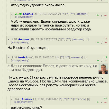
/
что угодно удобнее эчпочмакса.
3.140
,
adolfus
(
ok
), 01:53, 26/02/2021 [
^
] [
^^
] [
^^^
] [
ответить
]
+
–
/
[
к модератору
]
VSC -- недослик. Драли сликедит, драли, даже
ядро их родное пытались прикрутить, но так и
неасилили сделать нормальный реадктор кода.
–2
2.18
,
Аноним
(
18
), 13:38, 19/02/2021 [
^
] [
^^
] [
^^^
] [
ответить
]
[
↑
]
+
–
[
к модератору
]
/
На Electron быдлокодят.
+1
2.48
,
freehck
(
ok
), 15:22, 19/02/2021 [
^
] [
^^
] [
^^^
] [
ответить
]
[
↓
]
+
–
[
к модератору
]
/
> Для не осиливших Emacs, и даже знать не хочу, на
чом они быдлокодят.
Ну да, ну да. Я как раз сейчас в процессе перелезания с
Emacs на VSCode. После 10-ти лет исключительно Emacs.
После нескольких лет работы коммерческим racket-
девелопером.
+1
3.49
,
Аноним
(
-
), 15:33, 19/02/2021 [
^
] [
^^
] [
^^^
] [
ответить
]
[
↓
]
+
–
[
к модератору
]
/
раком-девелопер?