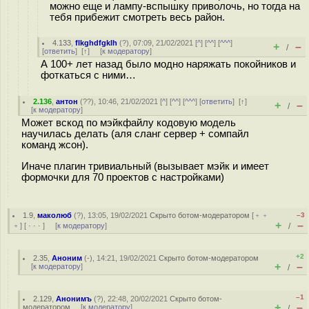
можно еще и лампу-вспышку приволочь, но тогда на
тебя прибежит смотреть весь район.
4.133
,
flkghdfgklh
(
?
), 07:09, 21/02/2021 [
^
] [
^^
] [
^^^
]
+
–
/
[
ответить
]
[
↑
] [
к модератору
]
А 100+ лет назад было модно наряжать покойников и
фоткаться с ними…
2.136
,
антон
(
??
), 10:46, 21/02/2021 [
^
] [
^^
] [
^^^
] [
ответить
]
[
↑
]
+
–
/
[
к модератору
]
Может вскод по мэйкфайлу кодовую модель
научилась делать (аля сланг сервер + сомпайл
команд жсон).
Иначе плагин тривиальный (вызывает мэйк и имеет
формочки для 70 проектов с настройками)
1.9
,
маколюб
(
?
), 13:05, 19/02/2021
Скрыто ботом-модератором
[
﹢﹢
–3
+
–
﹢
] [
· · ·
] [
к модератору
]
/
+2
2.35
,
Аноним
(
-
), 14:21, 19/02/2021
Скрыто ботом-модератором
+
–
[
к модератору
]
/
–1
2.129
,
Анонимъ
(
?
), 22:48, 20/02/2021
Скрыто ботом-
+
–
модератором
[
к модератору
]
/