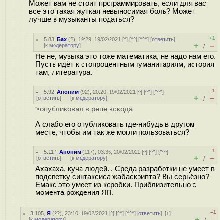
Может вам не стоит программировать, если для вас
все это такая жуткая невыносимая боль? Может
лучше в музыканты податься?
+1
5.83
,
Бах
(
?
), 19:29, 19/02/2021 [
^
] [
^^
] [
^^^
] [
ответить
]
+
–
[
к модератору
]
/
Не не, музыка это тоже математика, не надо нам его.
Пусть идёт к стопроцентным гуманитариям, история
там, литература.
–1
5.92
,
Аноним
(
92
), 20:20, 19/02/2021 [
^
] [
^^
] [
^^^
]
+
–
[
ответить
]
[
к модератору
]
/
>опубликовал в репе вскода
А слабо его опубликовать где-нибудь в другом
месте, чтобы им так же могли пользоваться?
–1
5.117
,
Аноним
(
117
), 03:36, 20/02/2021 [
^
] [
^^
] [
^^^
]
+
–
[
ответить
]
[
к модератору
]
/
Ахахаха, куча людей... Среда разработки не умеет в
подсветку синтаксиса жабаскрипта? Вы серьёзно?
Емакс это умеет из коробки. Приблизительно с
момента рождения ЯП.
–1
3.105
,
Я
(
??
), 23:10, 19/02/2021 [
^
] [
^^
] [
^^^
] [
ответить
]
[
↑
]
+
–
[
к модератору
]