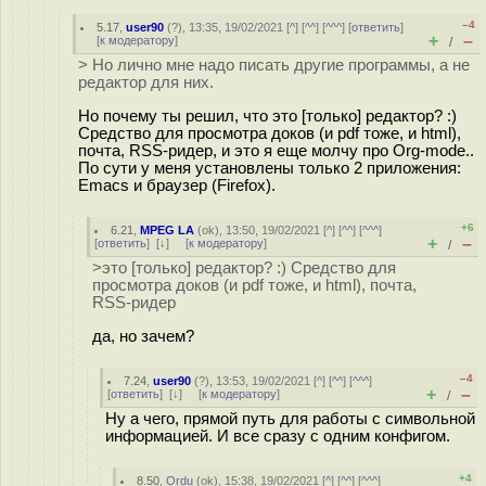
–4
5.17
,
user90
(
?
), 13:35, 19/02/2021 [
^
] [
^^
] [
^^^
] [
ответить
]
+
–
[
к модератору
]
/
> Но лично мне надо писать другие программы, а не
редактор для них.
Но почему ты решил, что это [только] редактор? :)
Средство для просмотра доков (и pdf тоже, и html),
почта, RSS-ридер, и это я еще молчу про Org-mode..
По сути у меня установлены только 2 приложения:
Emacs и браузер (Firefox).
+6
6.21
,
MPEG LA
(
ok
), 13:50, 19/02/2021 [
^
] [
^^
] [
^^^
]
+
–
[
ответить
]
[
↓
] [
к модератору
]
/
>это [только] редактор? :) Средство для
просмотра доков (и pdf тоже, и html), почта,
RSS-ридер
да, но зачем?
–4
7.24
,
user90
(
?
), 13:53, 19/02/2021 [
^
] [
^^
] [
^^^
]
+
–
[
ответить
]
[
↓
] [
к модератору
]
/
Ну а чего, прямой путь для работы с символьной
информацией. И все сразу с одним конфигом.
+4
8.50
,
Ordu
(
ok
), 15:38, 19/02/2021 [
^
] [
^^
] [
^^^
]