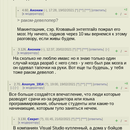
+2
4.60
,
Аноним
(
-
), 17:28, 19/02/2021 [
^
] [
^^
] [
^^^
] [
ответить
]
+
–
[
к модератору
]
/
> раком-девелопер?
Макинтошник, сэр. Кговавый энтегпгайз пожрал его
мозг. Ну ничего, годиков через 10 мы вернемся к этому
разговору, если живы будем.
3.126
,
Аноним
(
-
), 12:37, 20/02/2021 [
^
] [
^^
] [
^^^
] [
ответить
]
[
↑
]
+
–
/
[
к модератору
]
На сколько не люблю имакс но я знаю только один
случай когда разраб с него слез - у него был рак мозга и
он одевал тапочки на руки. Вот еще ты будешь, у тебя
тоже раком девелоп .
+8
2.70
,
Anonym_1914
(
?
), 19:00, 19/02/2021 [
^
] [
^^
] [
^^^
] [
ответить
]
+
–
[
↓
] [
↑
] [
к модератору
]
/
Все больше создаётся впечатление, что люди которые
разводят срачи из-за редактора или языка
программирования, обычные студенты или какие-то
начинающие, которым тупо заняться нечем.
3.130
,
Секрет
(
?
), 01:45, 21/02/2021 [
^
] [
^^
] [
^^^
] [
ответить
]
+
–
/
[
к модератору
]
В компаниях Visual Studio купленный, а дома у бойцов