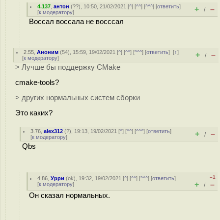
4.137
,
антон
(
??
), 10:50, 21/02/2021 [
^
] [
^^
] [
^^^
] [
ответить
]
+
–
/
[
к модератору
]
Воссал воссала не восссал
2.55
,
Аноним
(
54
), 15:59, 19/02/2021 [
^
] [
^^
] [
^^^
] [
ответить
]
[
↑
]
+
–
/
[
к модератору
]
> Лучше бы поддержку CMake
cmake-tools?
> других нормальных систем сборки
Это каких?
3.76
,
alex312
(
?
), 19:13, 19/02/2021 [
^
] [
^^
] [
^^^
] [
ответить
]
+
–
/
[
к модератору
]
Qbs
–1
4.86
,
Урри
(
ok
), 19:32, 19/02/2021 [
^
] [
^^
] [
^^^
] [
ответить
]
+
–
[
к модератору
]
/
Он сказал нормальных.