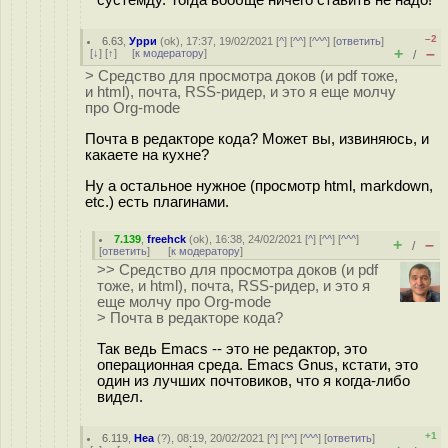
сустемду. Тогда вообще ничего ставить не надо!
–2
6.63
,
Урри
(
ok
), 17:37, 19/02/2021 [
^
] [
^^
] [
^^^
] [
ответить
]
+
–
[
↓
] [
↑
] [
к модератору
]
/
> Средство для просмотра доков (и pdf тоже,
и html), почта, RSS-ридер, и это я еще молчу
про Org-mode
Почта в редакторе кода? Может вы, извиняюсь, и
какаете на кухне?
Ну а остальное нужное (просмотр html, markdown,
etc.) есть плагинами.
7.139
,
freehck
(
ok
), 16:38, 24/02/2021 [
^
] [
^^
] [
^^^
]
+
–
/
[
ответить
]
[
к модератору
]
>> Средство для просмотра доков (и pdf
тоже, и html), почта, RSS-ридер, и это я
еще молчу про Org-mode
> Почта в редакторе кода?
Так ведь Emacs -- это не редактор, это
операционная среда. Emacs Gnus, кстати, это
один из лучших почтовиков, что я когда-либо
видел.
+1
6.119
,
Неа
(
?
), 08:19, 20/02/2021 [
^
] [
^^
] [
^^^
] [
ответить
]