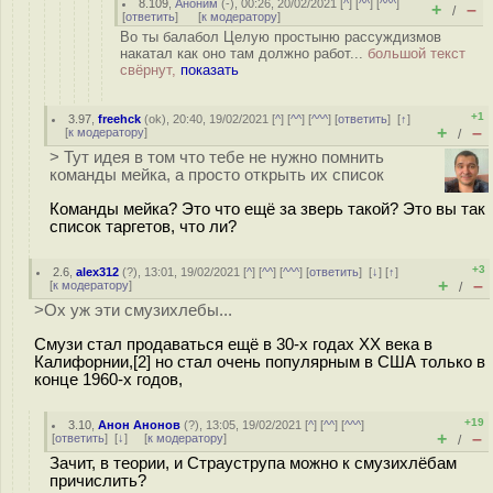
8.109
,
Аноним
(
-
), 00:26, 20/02/2021 [
^
] [
^^
] [
^^^
]
+
–
/
[
ответить
]
[
к модератору
]
Во ты балабол Целую простыню рассуждизмов
накатал как оно там должно работ...
большой текст
свёрнут,
показать
+1
3.97
,
freehck
(
ok
), 20:40, 19/02/2021 [
^
] [
^^
] [
^^^
] [
ответить
]
[
↑
]
+
–
[
к модератору
]
/
> Тут идея в том что тебе не нужно помнить
команды мейка, а просто открыть их список
Команды мейка? Это что ещё за зверь такой? Это вы так
список таргетов, что ли?
+3
2.6
,
alex312
(
?
), 13:01, 19/02/2021 [
^
] [
^^
] [
^^^
] [
ответить
]
[
↓
] [
↑
]
+
–
[
к модератору
]
/
>Ох уж эти смузихлебы...
Смузи стал продаваться ещё в 30-х годах ХХ века в
Калифорнии,[2] но стал очень популярным в США только в
конце 1960-х годов,
+19
3.10
,
Анон Анонов
(
?
), 13:05, 19/02/2021 [
^
] [
^^
] [
^^^
]
+
–
[
ответить
]
[
↓
] [
к модератору
]
/
Зачит, в теории, и Страуструпа можно к смузихлёбам
причислить?