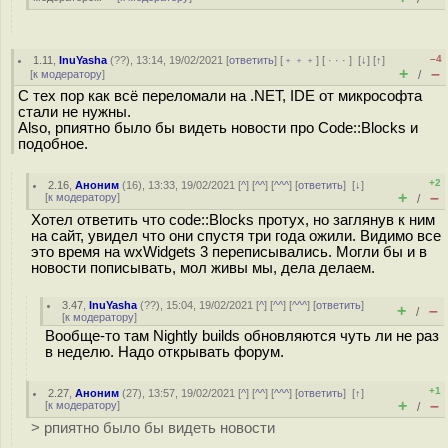
–4
1.11
,
InuYasha
(
??
), 13:14, 19/02/2021 [
ответить
] [
﹢﹢﹢
] [
· · ·
]
[
↓
] [
↑
]
+
–
[
к модератору
]
/
С тех пор как всё переломали на .NET, IDE от микрософта
стали не нужны.
Also, рпиятно было бы видеть новости про Code::Blocks и
подобное.
+2
2.16
,
Аноним
(
16
), 13:33, 19/02/2021 [
^
] [
^^
] [
^^^
] [
ответить
]
[
↓
]
+
–
[
к модератору
]
/
Хотел ответить что code::Blocks протух, но заглянув к ним
на сайт, увидел что они спустя три года ожили. Видимо все
это время на wxWidgets 3 переписывались. Могли бы и в
новости пописывать, мол живы мы, дела делаем.
3.47
,
InuYasha
(
??
), 15:04, 19/02/2021 [
^
] [
^^
] [
^^^
] [
ответить
]
+
–
/
[
к модератору
]
Вообще-то там Nightly builds обновляются чуть ли не раз
в неделю. Надо открывать форум.
+1
2.27
,
Аноним
(
27
), 13:57, 19/02/2021 [
^
] [
^^
] [
^^^
] [
ответить
]
[
↑
]
+
–
[
к модератору
]
/
> рпиятно было бы видеть новости