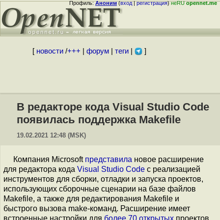
Профиль:
Аноним
(
вход
|
регистрация
)
неRU
opennet.me
[
новости
/
+++
|
форум
|
теги
|
]
В редакторе кода Visual Studio Code
появилась поддержка Makefile
19.02.2021 12:48 (MSK)
Компания Microsoft
представила
новое расширение
для редактора кода
Visual Studio Code
с реализацией
инструментов для сборки, отладки и запуска проектов,
использующих сборочные сценарии на базе файлов
Makefile, а также для редактирования Makefile и
быстрого вызова make-команд. Расширение имеет
встроенные настройки для
более 70 открытых
проектов,