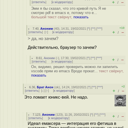
+
–
[
ответить
]
[
к модератору
]
/
Эмм я бы сказал, что это кривой путь Я не
смотрю pdf в emacs е, потому что e...
большой текст свёрнут,
показать
+10
7.40
,
Аноним
(
40
), 14:31, 19/02/2021 [
^
] [
^^
] [
^^^
]
+
–
[
ответить
]
[
↑
] [
к модератору
]
/
> да, но зачем?
Действительно, браузер то зачем?
8.61
,
Аноним
(
-
), 17:30, 19/02/2021 [
^
] [
^^
] [
^^^
]
+
–
/
[
ответить
]
[
к модератору
]
Он, видимо, решил проверить можно ли запилить
vscode прям из emacs Вроде прокат...
текст свёрнут,
показать
+2
6.36
,
Брат Анон
(
ok
), 14:24, 19/02/2021 [
^
] [
^^
] [
^^^
]
+
–
[
ответить
]
[
↓
] [
↑
] [
к модератору
]
/
Это ломает юникс-вей. Не надо.
7.123
,
Аноним
(
123
), 11:26, 20/02/2021 [
^
] [
^^
] [
^^^
]
+
–
/
[
ответить
]
[
к модератору
]
Идеал емаксера — интеграция его фетиша в