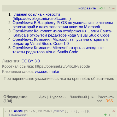
+
–
исправить
/
+3
Главная ссылка к новости
(
https://devblogs.microsoft.com...
)
OpenNews: В Raspberry Pi OS по умолчанию включены
репозиторий и ключ заверения пакетов Microsoft
OpenNews: Конфликт из-за отображения шапки Санта-
Клауса в открытом редакторе кода Visual Studio Code
OpenNews: Компания Microsoft выпустила открытый
редактор Visual Studio Code 1.0
OpenNews: Компания Microsoft открыла исходные
тексты редактора Visual Studio Code
Лицензия:
CC BY 3.0
Короткая ссылка: https://opennet.ru/54618-vscode
Ключевые слова:
vscode
,
make
При перепечатке указание ссылки на opennet.ru обязательно
Обсуждение
Ajax
|
1 уровень
|
Линейный
|
+/-
|
Раскрыть
(134)
всё
|
RSS
–30
1.1
,
user90
(
?
), 12:53, 19/02/2021 [
ответить
] [
﹢﹢﹢
] [
· · ·
]
[
↓
]
+
–
[
к модератору
]
/