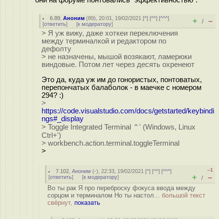
6.89
,
Аноним
(
89
), 20:01, 19/02/2021 [
^
] [
^^
] [
^^^
]
+
–
/
[
ответить
]
[
к модератору
]
> Я уж вижу, даже хоткеи переключения
между терминалкой и редактором по
дефолту
> не назначены, мышой возякают, ламерюки
виндовые. Потом лет через десять охренеют
Это да, куда уж им до гонористых, понтоватых,
перепончатых балаболок - в маечке с номером
294? :)
>
https://code.visualstudio.com/docs/getstarted/keybindi
ngs#_display
> Toggle Integrated Terminal ⌃' (Windows, Linux
Ctrl+')
> workbench.action.terminal.toggleTerminal
>
–1
7.102
,
Аноним
(
-
), 22:33, 19/02/2021 [
^
] [
^^
] [
^^^
]
+
–
[
ответить
]
[
к модератору
]
/
Во ты рак Я про переброску фокуса ввода между
сорцом и терминалом Но ты настол...
большой текст
свёрнут,
показать