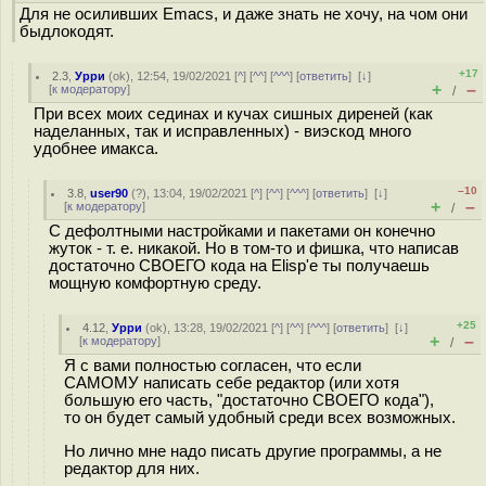
Для не осиливших Emacs, и даже знать не хочу, на чом они
быдлокодят.
+17
2.3
,
Урри
(
ok
), 12:54, 19/02/2021 [
^
] [
^^
] [
^^^
] [
ответить
]
[
↓
]
+
–
[
к модератору
]
/
При всех моих сединах и кучах сишных диреней (как
наделанных, так и исправленных) - виэскод много
удобнее имакса.
–10
3.8
,
user90
(
?
), 13:04, 19/02/2021 [
^
] [
^^
] [
^^^
] [
ответить
]
[
↓
]
+
–
[
к модератору
]
/
С дефолтными настройками и пакетами он конечно
жуток - т. е. никакой. Но в том-то и фишка, что написав
достаточно СВОЕГО кода на Elisp'е ты получаешь
мощную комфортную среду.
+25
4.12
,
Урри
(
ok
), 13:28, 19/02/2021 [
^
] [
^^
] [
^^^
] [
ответить
]
[
↓
]
+
–
[
к модератору
]
/
Я с вами полностью согласен, что если
САМОМУ написать себе редактор (или хотя
большую его часть, "достаточно СВОЕГО кода"),
то он будет самый удобный среди всех возможных.
Но лично мне надо писать другие программы, а не
редактор для них.