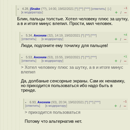
–1
4.28
,
jSnake
(
??
), 14:00, 19/02/2021 [
^
] [
^^
] [
^^^
] [
ответить
]
[
↓
]
+
–
[
к модератору
]
/
Блин, пальцы толстые. Хотел человеку плюс за шутку,
а в и итоге минус влепил. Прости, мил человек.
+4
5.34
,
Аноним
(
32
), 14:19, 19/02/2021 [
^
] [
^^
] [
^^^
]
+
–
[
ответить
]
[
к модератору
]
/
Люди, подгоните ему точилку для пальцев!
+1
5.53
,
Аноним
(
53
), 15:55, 19/02/2021 [
^
] [
^^
] [
^^^
]
+
–
[
ответить
]
[
к модератору
]
/
> Хотел человеку плюс за шутку, а в и итоге минус
влепил
Да, долбаные сенсорные экраны. Сам их ненавижу,
но приходится пользоваться ибо надо быть в
тренде.
–1
6.93
,
Аноним
(
93
), 20:34, 19/02/2021 [
^
] [
^^
] [
^^^
]
+
–
[
ответить
]
[
к модератору
]
/
> приходится пользоваться
Потому что альтернатив нет.