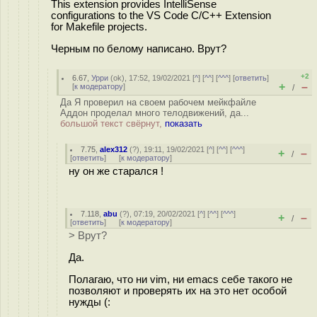
This extension provides IntelliSense
configurations to the VS Code C/C++ Extension
for Makefile projects.
Черным по белому написано. Врут?
+2
6.67
,
Урри
(
ok
), 17:52, 19/02/2021 [
^
] [
^^
] [
^^^
] [
ответить
]
+
–
[
к модератору
]
/
Да Я проверил на своем рабочем мейкфайле
Аддон проделал много телодвижений, да...
большой текст свёрнут,
показать
7.75
,
alex312
(
?
), 19:11, 19/02/2021 [
^
] [
^^
] [
^^^
]
+
–
/
[
ответить
]
[
к модератору
]
ну он же старался !
7.118
,
abu
(
?
), 07:19, 20/02/2021 [
^
] [
^^
] [
^^^
]
+
–
/
[
ответить
]
[
к модератору
]
> Врут?
Да.
Полагаю, что ни vim, ни emacs себе такого не
позволяют и проверять их на это нет особой
нужды (: