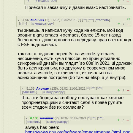
+
–
[
↑
] [
к модератору
]
/
Приехал к заказчику и давай емакс настраивать.
+3
4.56
,
анончик
(
?
), 16:02, 19/02/2021 [
^
] [
^^
] [
^^^
] [
ответить
]
+
–
[
↓
] [
↑
] [
к модератору
]
/
ты знаешь, я написал кучу кода на елиспе. мой код
входит в gnu emacs и xemacs, более 15 лет назад
было дело. даже договор на передачу прав на этот код
с FSF подписывал.
так вот, я недавно перешёл на vscode. у emacs,
несомненно, есть куча плюсов, но принципиально
синхронный дизайн выглядит 'so 80s' in 2021. ui должен
быть асинхронным, по-другому в современном мире
нельзя. а vscode, в отличие от, изначально на
асинхронщине построен (бо там на elisp, а js внутри).
5.135
,
Аноним
(
135
), 09:02, 21/02/2021 [
^
] [
^^
] [
^^^
]
+
–
/
[
ответить
]
[
к модератору
]
Шо.. эти борцы за свободу поступают как клятые
пропринетарщики и считают себя в праве рулить
всем стадом без их согласия?
6.138
,
анончик
(
?
), 18:07, 21/02/2021 [
^
] [
^^
] [
^^^
]
+
–
/
[
ответить
]
[
к модератору
]
always has been:
https://www.gnu.org/software/emacs/manual/html_nod