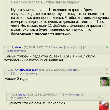
> наличии более 10 открытых вкладок?
Ну вот у меня сейчас 11 вкладок открыто. Время
запуска... я даже его не скажу, потому что он вылетает
на экран как ошпареная кошка. Чтобы эти миллисекунды
измерить надо как-то очень отдельно изгалиться. Ты о
чем? Не, может, если 11 файлов с флопаря открывать -
может оно так и будет, конечно, но я думал что
флоповоды у народа уже вымерли.
+2
1.19
,
Иваня
(
?
), 13:39, 19/02/2021 [
ответить
] [
﹢﹢﹢
] [
· · ·
]
[
↑
]
+
–
[
к модератору
]
/
Самый топовый редактор 21 века! Хоть я и не люблю
технологии на которых он написан.
–1
1.22
,
AntonAlekseevich
(
ok
), 13:52, 19/02/2021 [
ответить
] [
﹢﹢﹢
]
+
–
[
· · ·
]
[
↓
] [
к модератору
]
/
Ждали 2 года...
+2
2.26
,
srgazh
(
ok
), 13:55, 19/02/2021 [
^
] [
^^
] [
^^^
] [
ответить
]
[
↓
]
+
–
[
к модератору
]
/
Привет! Что же сам не написал?;)