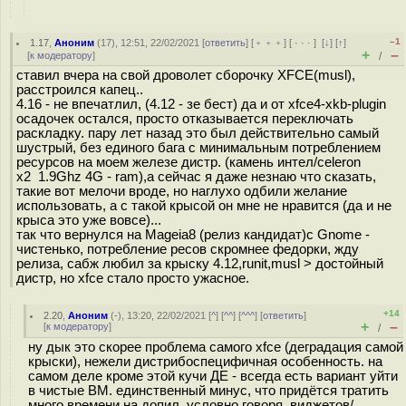
–1
1.17
,
Аноним
(
17
), 12:51, 22/02/2021 [
ответить
] [
﹢﹢﹢
] [
· · ·
]
[
↓
] [
↑
]
+
–
[
к модератору
]
/
ставил вчера на свой дроволет сборочку XFCE(musl),
расстроился капец..
4.16 - не впечатлил, (4.12 - зе бест) да и от xfce4-xkb-plugin
осадочек остался, просто отказывается переключать
раскладку. пару лет назад это был действительно самый
шустрый, без единого бага с минимальным потреблением
ресурсов на моем железе дистр. (камень интел/celeron
x2 1.9Ghz 4G - ram),а сейчас я даже незнаю что сказать,
такие вот мелочи вроде, но наглухо одбили желание
использовать, а с такой крысой он мне не нравится (да и не
крыса это уже вовсе)...
так что вернулся на Mageia8 (релиз кандидат)с Gnome -
чистенько, потребление ресов скромнее федорки, жду
релиза, сабж любил за крыску 4.12,runit,musl > достойный
дистр, но xfce стало просто ужасное.
+14
2.20
,
Аноним
(
-
), 13:20, 22/02/2021 [
^
] [
^^
] [
^^^
] [
ответить
]
+
–
[
к модератору
]
/
ну дык это скорее проблема самого xfce (деградация самой
крыски), нежели дистрибоспецифичная особенность. на
самом деле кроме этой кучи ДЕ - всегда есть вариант уйти
в чистые ВМ. единственный минус, что придётся тратить
много времени на допил, условно говоря, виджетов/