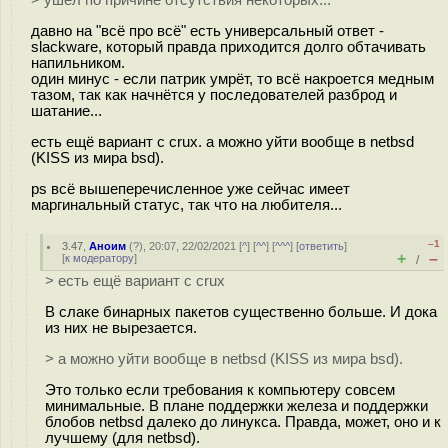
> ушёл по причине отсутствия некоторых...
давно на "всё про всё" есть универсальный ответ -
slackware, который правда приходится долго обтачивать
напильником.
один минус - если патрик умрёт, то всё накроется медным
тазом, так как начнётся у последователей разброд и
шатание...
есть ещё вариант с crux. а можно уйти вообще в netbsd
(KISS из мира bsd).
ps всё вышеперечисленное уже сейчас имеет
маргинальный статус, так что на любителя...
–1
3.47
,
Аноим
(
?
), 20:07, 22/02/2021 [
^
] [
^^
] [
^^^
] [
ответить
]
+
–
[
к модератору
]
/
> есть ещё вариант с crux
В слаке бинарных пакетов существенно больше. И дока
из них не вырезается.
> а можно уйти вообще в netbsd (KISS из мира bsd).
Это только если требования к компьютеру совсем
минимальные. В плане поддержки железа и поддержки
блобов netbsd далеко до линукса. Правда, может, оно и к
лучшему (для netbsd).