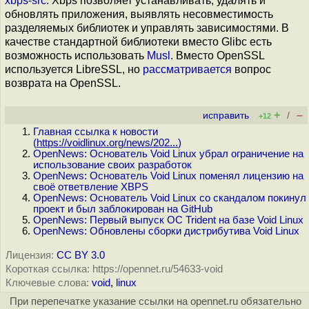
xbps-src
. Xbps позволяет устанавливать, удалять и
обновлять приложения, выявлять несовместимость
разделяемых библиотек и управлять зависимостями. В
качестве стандартной библиотеки вместо Glibc есть
возможность использовать
Musl
. Вместо OpenSSL
используется LibreSSL, но
рассматривается
вопрос
возврата на OpenSSL.
+
–
исправить
/
+12
Главная ссылка к новости
(
https://voidlinux.org/news/202...
)
OpenNews: Основатель Void Linux убрал ограничение на
использование своих разработок
OpenNews: Основатель Void Linux поменял лицензию на
своё ответвление XBPS
OpenNews: Основатель Void Linux со скандалом покинул
проект и был заблокирован на GitHub
OpenNews: Первый выпуск ОС Trident на базе Void Linux
OpenNews: Обновлены сборки дистрибутива Void Linux
Лицензия:
CC BY 3.0
Короткая ссылка: https://opennet.ru/54633-void
Ключевые слова:
void
,
linux
При перепечатке указание ссылки на opennet.ru обязательно