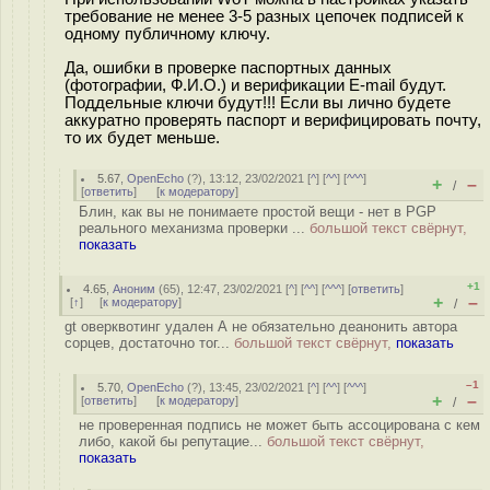
требование не менее 3-5 разных цепочек подписей к
одному публичному ключу.
Да, ошибки в проверке паспортных данных
(фотографии, Ф.И.О.) и верификации E-mail будут.
Поддельные ключи будут!!! Если вы лично будете
аккуратно проверять паспорт и верифицировать почту,
то их будет меньше.
5.67
,
OpenEcho
(
?
), 13:12, 23/02/2021 [
^
] [
^^
] [
^^^
]
+
–
/
[
ответить
]
[
к модератору
]
Блин, как вы не понимаете простой вещи - нет в PGP
реального механизма проверки ...
большой текст свёрнут,
показать
+1
4.65
,
Аноним
(
65
), 12:47, 23/02/2021 [
^
] [
^^
] [
^^^
] [
ответить
]
+
–
[
↑
] [
к модератору
]
/
gt оверквотинг удален А не обязательно деанонить автора
сорцев, достаточно тог...
большой текст свёрнут,
показать
–1
5.70
,
OpenEcho
(
?
), 13:45, 23/02/2021 [
^
] [
^^
] [
^^^
]
+
–
[
ответить
]
[
к модератору
]
/
не проверенная подпись не может быть ассоцирована с кем
либо, какой бы репутацие...
большой текст свёрнут,
показать