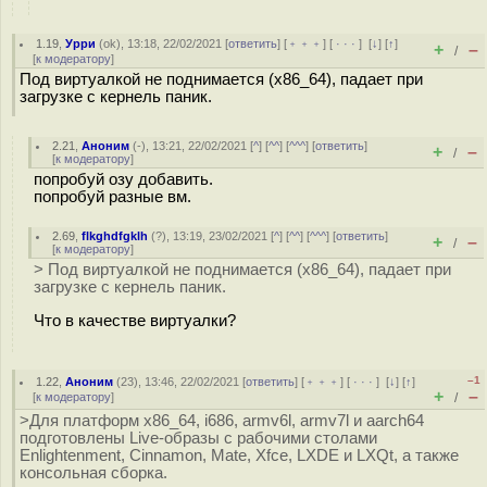
1.19
,
Урри
(
ok
), 13:18, 22/02/2021 [
ответить
] [
﹢﹢﹢
] [
· · ·
]
[
↓
] [
↑
]
+
–
/
[
к модератору
]
Под виртуалкой не поднимается (x86_64), падает при
загрузке с кернель паник.
2.21
,
Аноним
(
-
), 13:21, 22/02/2021 [
^
] [
^^
] [
^^^
] [
ответить
]
+
–
/
[
к модератору
]
попробуй озу добавить.
попробуй разные вм.
2.69
,
flkghdfgklh
(
?
), 13:19, 23/02/2021 [
^
] [
^^
] [
^^^
] [
ответить
]
+
–
/
[
к модератору
]
> Под виртуалкой не поднимается (x86_64), падает при
загрузке с кернель паник.
Что в качестве виртуалки?
–1
1.22
,
Аноним
(
23
), 13:46, 22/02/2021 [
ответить
] [
﹢﹢﹢
] [
· · ·
]
[
↓
] [
↑
]
+
–
[
к модератору
]
/
>Для платформ x86_64, i686, armv6l, armv7l и aarch64
подготовлены Live-образы с рабочими столами
Enlightenment, Cinnamon, Mate, Xfce, LXDE и LXQt, а также
консольная сборка.