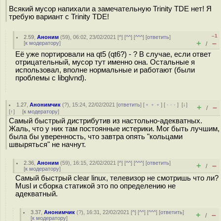
Всякий мусор напихали а замечательную Trinity TDE нет! Я
требую вариант с Trinity TDE!
–1
2.59
,
Аноним
(
59
), 06:02, 23/02/2021 [
^
] [
^^
] [
^^^
] [
ответить
]
+
–
[
к модератору
]
/
Её уже портировали на qt5 (qt6?) - ? В случае, если ответ
отрицательный, мусор тут именно она. Остальные я
использовал, вполне нормальные и работают (были
проблемы с libglvnd).
1.27
,
Анонимчик
(
?
), 15:24, 22/02/2021 [
ответить
] [
﹢﹢﹢
] [
· · ·
]
[
↓
]
+
–
/
[
↑
] [
к модератору
]
Самый быстрый дистрибутив из настольно-адекватных.
Жаль, что у них там постоянные истерики. Мог быть лучшим,
была бы уверенность, что завтра опять "кольцами
швыряться" не начнут.
2.36
,
Аноним
(
59
), 16:15, 22/02/2021 [
^
] [
^^
] [
^^^
] [
ответить
]
+
–
/
[
к модератору
]
Самый быстрый clear linux, телевизор не смотришь что ли?
Musl и сборка статикой это по определению не
адекватный.
3.37
,
Анонимчик
(
?
), 16:31, 22/02/2021 [
^
] [
^^
] [
^^^
] [
ответить
]
+
–
/
[
к модератору
]