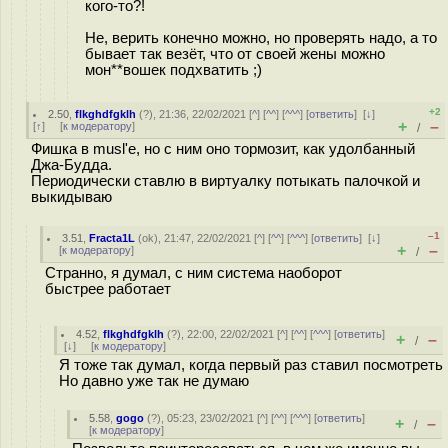
кого-то?!
Не, верить конечно можно, но проверять надо, а то
бывает так везёт, что от своей жены можно
мон**вошек подхватить ;)
+2
2.50
,
flkghdfgklh
(
?
), 21:36, 22/02/2021 [
^
] [
^^
] [
^^^
] [
ответить
]
[
↓
]
+
–
[
↑
] [
к модератору
]
/
Фишка в musl'е, но с ним оно тормозит, как удолбанный
Джа-Будда.
Периодически ставлю в виртуалку потыкать палочкой и
выкидываю
–1
3.51
,
Fracta1L
(
ok
), 21:47, 22/02/2021 [
^
] [
^^
] [
^^^
] [
ответить
]
[
↓
]
+
–
[
к модератору
]
/
Странно, я думал, с ним система наоборот
быстрее работает
4.52
,
flkghdfgklh
(
?
), 22:00, 22/02/2021 [
^
] [
^^
] [
^^^
] [
ответить
]
+
–
/
[
↓
] [
к модератору
]
Я тоже так думал, когда первый раз ставил посмотреть
Но давно уже так не думаю
5.58
,
gogo
(
?
), 05:23, 23/02/2021 [
^
] [
^^
] [
^^^
] [
ответить
]
+
–
/
[
к модератору
]