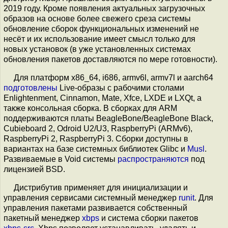
2019 году. Кроме появления актуальных загрузочных
образов на основе более свежего среза системы
обновление сборок функциональных изменений не
несёт и их использование имеет смысл только для
новых установок (в уже установленных системах
обновления пакетов доставляются по мере готовности).
Для платформ x86_64, i686, armv6l, armv7l и aarch64
подготовлены
Live-образы с рабочими столами
Enlightenment, Cinnamon, Mate, Xfce, LXDE и LXQt, а
также консольная сборка. В сборках для ARM
поддерживаются платы BeagleBone/BeagleBone Black,
Cubieboard 2, Odroid U2/U3, RaspberryPi (ARMv6),
RaspberryPi 2, RaspberryPi 3. Сборки доступны в
вариантах на базе системных библиотек Glibc и
Musl
.
Развиваемые в Void системы
распространяются
под
лицензией BSD.
Дистрибутив применяет для инициализации и
управления сервисами системный менеджер
runit
. Для
управления пакетами развивается собственный
пакетный менеджер
xbps
и система сборки пакетов