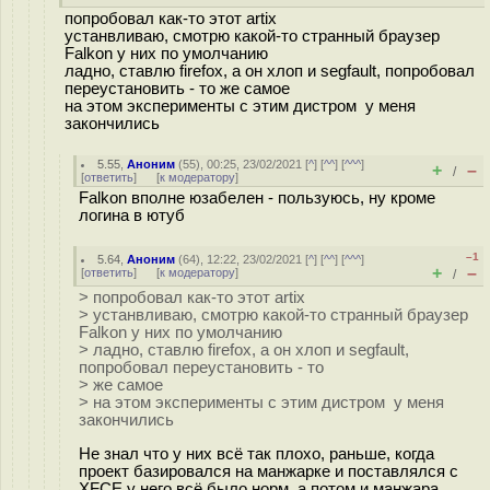
попробовал как-то этот artix
устанвливаю, смотрю какой-то странный браузер
Falkon у них по умолчанию
ладно, ставлю firefox, а он хлоп и segfault, попробовал
переустановить - то же самое
на этом эксперименты с этим дистром у меня
закончились
5.55
,
Аноним
(
55
), 00:25, 23/02/2021 [
^
] [
^^
] [
^^^
]
+
–
/
[
ответить
]
[
к модератору
]
Falkon вполне юзабелен - пользуюсь, ну кроме
логина в ютуб
–1
5.64
,
Аноним
(
64
), 12:22, 23/02/2021 [
^
] [
^^
] [
^^^
]
+
–
[
ответить
]
[
к модератору
]
/
> попробовал как-то этот artix
> устанвливаю, смотрю какой-то странный браузер
Falkon у них по умолчанию
> ладно, ставлю firefox, а он хлоп и segfault,
попробовал переустановить - то
> же самое
> на этом эксперименты с этим дистром у меня
закончились
Не знал что у них всё так плохо, раньше, когда
проект базировался на манжарке и поставлялся с
XFCE у него всё было норм, а потом и манжара