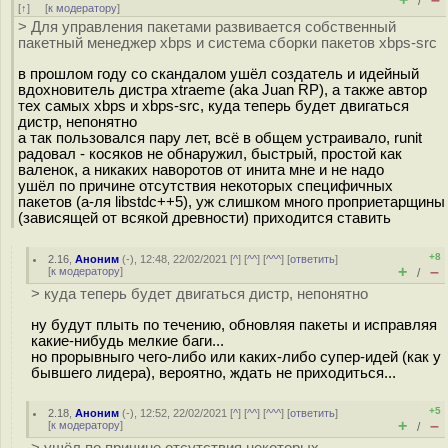
/
[
↑
] [
к модератору
]
> Для управления пакетами развивается собственный
пакетный менеджер xbps и система сборки пакетов xbps-src
в прошлом году со скандалом ушёл создатель и идейный
вдохновитель дистра xtraeme (aka Juan RP), а также автор
тех самых xbps и xbps-src, куда теперь будет двигаться
дистр, непонятно
а так пользовался пару лет, всё в общем устраивало, runit
радовал - косяков не обнаружил, быстрый, простой как
валенок, а никаких наворотов от инита мне и не надо
ушёл по причине отсутствия некоторых специфичных
пакетов (а-ля libstdc++5), уж слишком много проприетарщины
(зависящей от всякой древности) приходится ставить
+8
2.16
,
Аноним
(
-
), 12:48, 22/02/2021 [
^
] [
^^
] [
^^^
] [
ответить
]
+
–
[
к модератору
]
/
> куда теперь будет двигаться дистр, непонятно
ну будут плыть по течению, обновляя пакеты и исправляя
какие-нибудь мелкие баги...
но прорывныго чего-либо или каких-либо супер-идей (как у
бывшего лидера), вероятно, ждать не приходиться...
+5
2.18
,
Аноним
(
-
), 12:52, 22/02/2021 [
^
] [
^^
] [
^^^
] [
ответить
]
+
–
[
к модератору
]
/