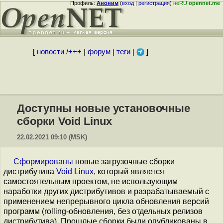
Профиль:
Аноним
(
вход
|
регистрация
)
неRU
opennet.me
[
новости
/
+++
|
форум
|
теги
|
]
Доступны новые установочные
сборки Void Linux
22.02.2021 09:10 (MSK)
Сформированы
новые загрузочные сборки
дистрибутива
Void Linux
, который является
самостоятельным проектом, не использующим
наработки других дистрибутивов и разрабатываемый с
применением непрерывного цикла обновления версий
программ (rolling-обновления, без отдельных релизов
дистрибутива). Прошлые сборки были опубликованы в