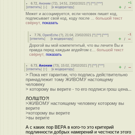
+1
6.72
,
Аноним
(
72
), 14:51, 23/02/2021 [
^
] [
^^
] [
^^^
]
+
–
[
ответить
]
[
↓
] [
к модератору
]
/
Межет и ассоциируется, если человек пишет код,
подписывает свой код, коду после ...
большой текст
свёрнут,
показать
–1
7.76
,
OpenEcho
(
?
), 21:04, 23/02/2021 [
^
] [
^^
] [
^^^
]
+
–
[
ответить
]
[
к модератору
]
/
Дорогой вы мой компететнтый, что вы лечите Вы и
правда перед каждым апдейтом с...
большой текст
свёрнут,
показать
6.73
,
Аноним
(
73
), 15:02, 23/02/2021 [
^
] [
^^
] [
^^^
]
+
–
/
[
ответить
]
[
↑
] [
к модератору
]
> Пока нет гарантии, что подпись действительно
принадлежит тому ЖИВОМУ настоящему
человеку
> которoму вы верите - то его подписи грош цена...
ЛОЛШТО?!
>ЖИВОМУ настоящему человеку которoму вы
верите
>которoму вы верите
>вы верите
А с каких пор ВЕРА в кого-то это критерий
подлинности добрых намерений и честности этого