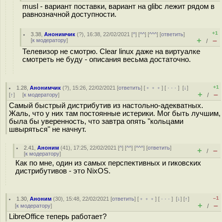
musl - вариант поставки, вариант на glibc лежит рядом в
равнозначной доступности.
+1
3.38
,
Анонимчик
(
?
), 16:38, 22/02/2021 [
^
] [
^^
] [
^^^
] [
ответить
]
+
–
[
к модератору
]
/
Телевизор не смотрю. Clear linux даже на виртуалке
смотреть не буду - описания весьма достаточно.
+1
1.28
,
Анонимчик
(
?
), 15:26, 22/02/2021 [
ответить
] [
﹢﹢﹢
] [
· · ·
]
[
↓
]
+
–
[
↑
] [
к модератору
]
/
Самый быстрый дистрибутив из настольно-адекватных.
Жаль, что у них там постоянные истерики. Мог быть лучшим,
была бы уверенность, что завтра опять "кольцами
швыряться" не начнут.
2.41
,
Аноним
(
41
), 17:25, 22/02/2021 [
^
] [
^^
] [
^^^
] [
ответить
]
+
–
/
[
к модератору
]
Как по мне, один из самых перспективных и гиковских
дистрибутивов - это NixOS.
–1
1.30
,
Аноним
(
30
), 15:48, 22/02/2021 [
ответить
] [
﹢﹢﹢
] [
· · ·
]
[
↓
] [
↑
]
+
–
[
к модератору
]
/
LibreOffice теперь работает?