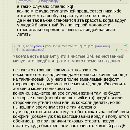
[
ответить
]
[
к модератору
]
в таких случаях ставлю lxqt
как по мне куда симпатичней предшественника lxde,
хотя может на особую красоту и не претендует
да и не так важна становится эта красота, когда вдруг
у людей бюджетный бук не первой молодости
относительно прежнего опыта с виндой начинает
летать
+1
3.31
,
anonymous
(
??
), 15:54, 22/02/2021 [
^
] [
^^
] [
^^^
] [
ответить
]
+
–
[
↑
] [
к модератору
]
/
>всегда есть вариант уйти в чистые ВМ. единственный
минус, что придётся тратить много времени на допил
не так это страшно, как может показаться
несколько лет назад очень даже легко соскочил вообще
на тайлинговый i3, у него вполне вменяемый дефолт
(первое время даже можно не менять), за денёк освоить
хоткеи и можно пользоваться
конечно, виджетов на все случаи жизни там не будет,
некторые вещи (mount флэшек, wifi и тп) придётся или
сторонними утилитками или из консоли делать, но по
нынешним временам это не так и сложно
ну и надо готовиться к тому, чтобы таскать за собой свои
конфиги (совсем уж без кастомизации вряд ли получится
обойтись), но при наличии таковых ставить новую
систему куда быстрее, чем настраивать каждый раз ДЕ