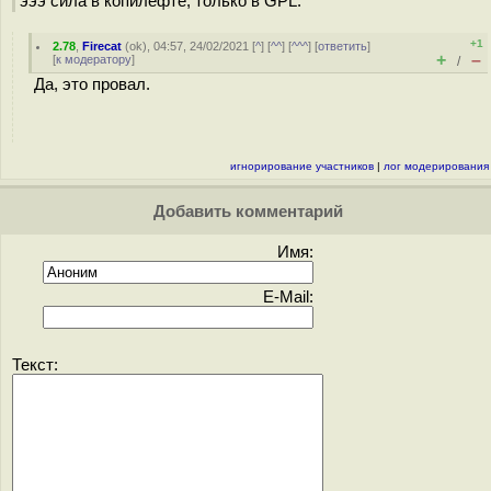
эээ сила в копилефте, только в GPL.
+1
2.78
,
Firecat
(
ok
), 04:57, 24/02/2021 [
^
] [
^^
] [
^^^
] [
ответить
]
+
–
[
к модератору
]
/
Да, это провал.
игнорирование участников
|
лог модерирования
Добавить комментарий
Имя:
E-Mail:
Текст: