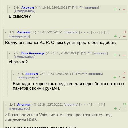
2.44
,
Аноним
(
44
), 19:26, 22/02/2021 [
^
] [
^^
] [
^^^
] [
ответить
]
+
–
/
[
к модератору
]
В смысле?
–1
1.35
,
Аноним
(
35
), 16:07, 22/02/2021 [
ответить
] [
﹢﹢﹢
] [
· · ·
]
[
↓
] [
↑
]
+
–
[
к модератору
]
/
Войду бы аналог AUR. С ним будит просто бесподобен.
2.57
,
Ваш Анонимус
(
?
), 01:32, 23/02/2021 [
^
] [
^^
] [
^^^
] [
ответить
]
+
–
/
[
к модератору
]
xbps-src?
–1
3.75
,
Аноним
(
35
), 17:33, 23/02/2021 [
^
] [
^^
] [
^^^
] [
ответить
]
+
–
[
к модератору
]
/
Выглядит скорее как средство для пересборки штатных
пакетов своими руками.
+3
1.43
,
Аноним
(
44
), 19:26, 22/02/2021 [
ответить
] [
﹢﹢﹢
] [
· · ·
]
[
↑
]
+
–
[
к модератору
]
/
>Развиваемые в Void системы распространяются под
лицензией BSD.