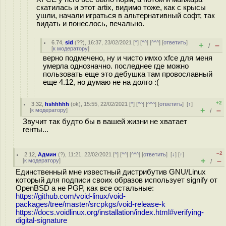
скатилась и этот artix, видимо тоже, как с крысы
ушли, начали играться в альтернативный софт, так
видать и понеслось, печально.
6.74
,
sid
(
??
), 16:37, 23/02/2021 [
^
] [
^^
] [
^^^
] [
ответить
]
+
–
/
[
к модератору
]
верно подмечено, ну и чисто имхо xfce для меня
умерла однозначно. последнее где можно
пользовать еще это дебушка там провославный
еще 4.12, но думаю не на долго :(
+2
3.32
,
hshhhhh
(
ok
), 15:55, 22/02/2021 [
^
] [
^^
] [
^^^
] [
ответить
]
[
↑
]
+
–
[
к модератору
]
/
Звучит так будто бы в вашей жизни не хватает
генты...
–2
2.12
,
Админ
(
?
), 11:21, 22/02/2021 [
^
] [
^^
] [
^^^
] [
ответить
]
[
↓
] [
↑
]
+
–
[
к модератору
]
/
Единственный мне известный дистрибутив GNU/Linux
который для подписи своих образов использует signify от
OpenBSD а не PGP, как все остальные:
https://github.com/void-linux/void-
packages/tree/master/srcpkgs/void-release-k
https://docs.voidlinux.org/installation/index.html#verifying-
digital-signature