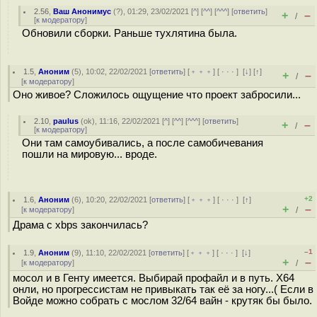
2.56
,
Ваш Анонимус
(
?
), 01:29, 23/02/2021 [
^
] [
^^
] [
^^^
] [
ответить
]
+
–
/
[
к модератору
]
Обновили сборки. Раньше тухлятина была.
1.5
,
Аноним
(
5
), 10:02, 22/02/2021 [
ответить
] [
﹢﹢﹢
] [
· · ·
]
[
↓
] [
↑
]
+
–
/
[
к модератору
]
Оно живое? Сложилось ощущение что проект забросили...
2.10
,
paulus
(
ok
), 11:16, 22/02/2021 [
^
] [
^^
] [
^^^
] [
ответить
]
+
–
/
[
к модератору
]
Они там самоубивались, а после самобичевания
пошли на мировую... вроде.
+2
1.6
,
Аноним
(
6
), 10:20, 22/02/2021 [
ответить
] [
﹢﹢﹢
] [
· · ·
]
[
↑
]
+
–
[
к модератору
]
/
Драма с xbps закончилась?
–1
1.9
,
Аноним
(
9
), 11:10, 22/02/2021 [
ответить
] [
﹢﹢﹢
] [
· · ·
]
[
↓
]
+
–
[
к модератору
]
/
мосол и в Генту имеется. Выбирай профайл и в путь. X64
онли, но прогрессистам не привыкать так её за ногу...( Если в
Войде можно собрать с мослом 32/64 вайн - крутяк бы было.