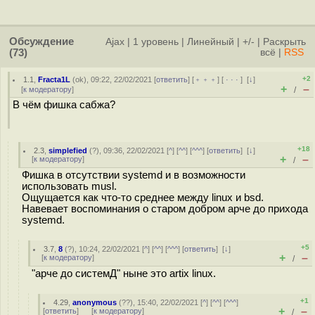
Обсуждение
Ajax
|
1 уровень
|
Линейный
|
+/-
|
Раскрыть
(73)
всё
|
RSS
+2
1.1
,
Fracta1L
(
ok
), 09:22, 22/02/2021 [
ответить
] [
﹢﹢﹢
] [
· · ·
]
[
↓
]
+
–
[
к модератору
]
/
В чём фишка сабжа?
+18
2.3
,
simplefied
(
?
), 09:36, 22/02/2021 [
^
] [
^^
] [
^^^
] [
ответить
]
[
↓
]
+
–
[
к модератору
]
/
Фишка в отсутствии systemd и в возможности
использовать musl.
Ощущается как что-то среднее между linux и bsd.
Навевает воспоминания о старом добром арче до прихода
systemd.
+5
3.7
,
8
(
?
), 10:24, 22/02/2021 [
^
] [
^^
] [
^^^
] [
ответить
]
[
↓
]
+
–
[
к модератору
]
/
"арче до системД" ныне это artix linux.
+1
4.29
,
anonymous
(
??
), 15:40, 22/02/2021 [
^
] [
^^
] [
^^^
]
+
–
[
ответить
]
[
к модератору
]
/