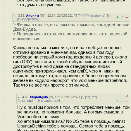
что думать не умеешь.
3.66
,
Аноним
(
66
), 12:54, 23/02/2021 [
^
] [
^^
] [
^^^
] [
ответить
]
[
↑
]
+
–
/
[
к модератору
]
> Фишка в musl'е, но с ним оно тормозит, как удолбанный
Джа-Будда.
> Периодически ставлю в виртуалку потыкать палочкой
и выкидываю
Фишка не только в мюслях, но и на хлебцах неплохо
оптимизировано в минимализм, однако в том году
пробовал на старый комп (одноядерный целерон, около
гига ОЗУ), поставить какой-нибудь минималистичный
дистрибутив и Void даже на стандартных либах
ощутимее притормаживал, чем antiX, чего я никак не
ожидал, потому что, как правило, в более современном
железе выходило наоборот, что void меньше потреблял.
Так что не всё так просто с этим void.
–1
4.68
,
flkghdfgklh
(
?
), 13:19, 23/02/2021 [
^
] [
^^
] [
^^^
]
+
–
[
ответить
]
[
к модератору
]
/
Ну с musl'ом прикол в том, что потребляет меньше, той
же памяти, но тормозит больше. А потому смысла в
Void особого не вижу
Хочется минимализма? NixOS тебе в помощь, netinst
Ubuntu/Debian тебе в помощь, Gentoo тебе в помощь.
Все они могут быть предельно минималистичными и