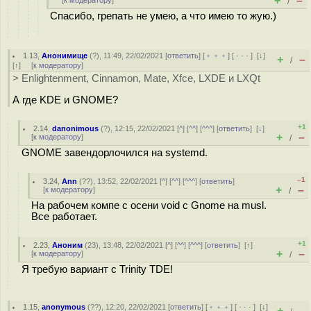
+
–
[
к модератору
]
/
Спасибо, грепать не умею, а что имею то жую.)
1.13
,
Анонимище
(
?
), 11:49, 22/02/2021 [
ответить
] [
﹢﹢﹢
] [
· · ·
]
[
↓
]
+
–
/
[
↑
] [
к модератору
]
> Enlightenment, Cinnamon, Mate, Xfce, LXDE и LXQt
А где KDE и GNOME?
+1
2.14
,
danonimous
(
?
), 12:15, 22/02/2021 [
^
] [
^^
] [
^^^
] [
ответить
]
[
↓
]
+
–
[
к модератору
]
/
GNOME завендорлочился на systemd.
–1
3.24
,
Ann
(
??
), 13:52, 22/02/2021 [
^
] [
^^
] [
^^^
] [
ответить
]
+
–
[
к модератору
]
/
На рабочем компе с осени void c Gnome на musl.
Все работает.
+1
2.23
,
Аноним
(
23
), 13:48, 22/02/2021 [
^
] [
^^
] [
^^^
] [
ответить
]
[
↑
]
+
–
[
к модератору
]
/
Я требую вариант с Trinity TDE!
1.15
,
anonymous
(
??
), 12:20, 22/02/2021 [
ответить
] [
﹢﹢﹢
] [
· · ·
]
[
↓
]
+
–