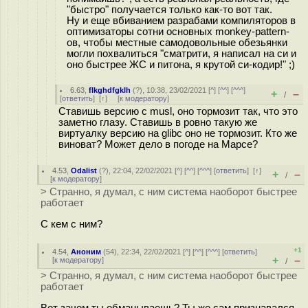
"быстро" получается только как-то вот так.
Ну и еще вбиванием разрабами компиляторов в
оптимизаторы сотни основных monkey-pattern-
ов, чтобы местные самодовольные обезьянки
могли похвалиться "сматрити, я написал на си и
оно быстрее ЖС и питона, я крутой си-кодир!" ;)
6.63
,
flkghdfgklh
(
?
), 10:38, 23/02/2021 [
^
] [
^^
] [
^^^
]
+
–
/
[
ответить
]
[
↑
] [
к модератору
]
Ставишь версию с musl, оно тормозит так, что это
заметно глазу. Ставишь в ровно такую же
виртуалку версию на glibc оно не тормозит. Кто же
виноват? Может дело в погоде на Марсе?
4.53
,
Odalist
(
?
), 22:04, 22/02/2021 [
^
] [
^^
] [
^^^
] [
ответить
]
[
↑
]
+
–
/
[
к модератору
]
> Странно, я думал, с ним система наоборот быстрее
работает
С кем с ним?
+1
4.54
,
Аноним
(
54
), 22:34, 22/02/2021 [
^
] [
^^
] [
^^^
] [
ответить
]
+
–
[
к модератору
]
/
> Странно, я думал, с ним система наоборот быстрее
работает
Вот зачем ты обманываешь? Ты же сам признавался