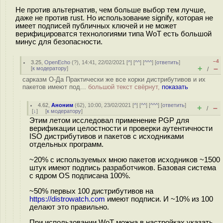
Не против альтернатив, чем больше выбор тем лучше,
даже не против rust. Но использование signify, которая не
имеет подписей публичных ключей и не может
верифицироватся технологиями типа WoT есть большой
минус для безопасности.
–4
3.25
,
OpenEcho
(
?
), 14:41, 22/02/2021 [
^
] [
^^
] [
^^^
] [
ответить
]
+
–
[
к модератору
]
/
сарказм О-Да Практически же все коpки дистрибутивов и их
пакетов имеют под...
большой текст свёрнут,
показать
4.62
,
Аноним
(
62
), 10:00, 23/02/2021 [
^
] [
^^
] [
^^^
] [
ответить
]
+
–
/
[
↓
] [
к модератору
]
Этим летом исследовал применение PGP для
верификации целостности и проверки аутентичности
ISO дистрибутивов и пакетов с исходниками
отдельных программ.
~20% с используемых мною пакетов исходников ~1500
штук имеют подпись разработчиков. Базовая система
с ядром OS подписана 100%.
~50% первых 100 дистрибутивов на
https://distrowatch.com
имеют подписи. И ~10% из 100
делают это правильно.
При использовании WoT можна в настройках указать