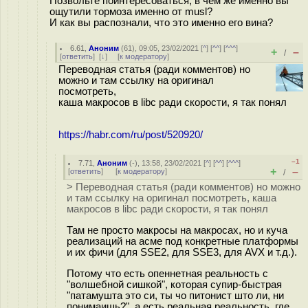
Позвольте поинтересоваться, в чем же именно вы
ощутили тормоза именно от musl?
И как вы распознали, что это именно его вина?
6.61
,
Аноним
(
61
), 09:05, 23/02/2021 [
^
] [
^^
] [
^^^
]
+
–
/
[
ответить
]
[
↓
] [
к модератору
]
Переводная статья (ради комментов) но
можно и там ссылку на оригинал
посмотреть,
каша макросов в libc ради скорости, я так понял
https://habr.com/ru/post/520920/
–1
7.71
,
Аноним
(
-
), 13:58, 23/02/2021 [
^
] [
^^
] [
^^^
]
+
–
[
ответить
]
[
к модератору
]
/
> Переводная статья (ради комментов) но можно
и там ссылку на оригинал посмотреть, каша
макросов в libc ради скорости, я так понял
Там не просто макросы на макросах, но и куча
реализаций на асме под конкретные платформы
и их фичи (для SSE2, для SSE3, для AVX и т.д.).
Потому что есть опеннетная реальность с
"волшебной сишкой", которая супир-быстрая
"патамушта это си, ты чо питонист што ли, ни
понимаишь?", а есть реальная реальность, где