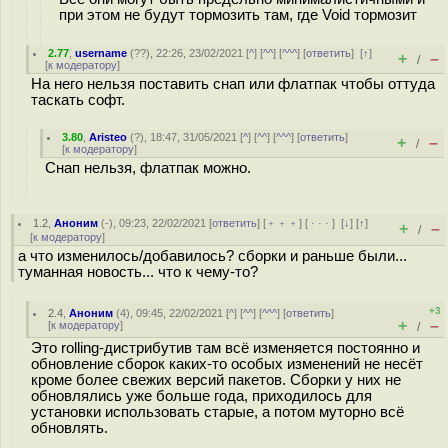
при этом не будут тормозить там, где Void тормозит
2.77
,
username
(
??
), 22:26, 23/02/2021 [
^
] [
^^
] [
^^^
] [
ответить
]
[
↑
]
+
–
/
[
к модератору
]
На него нельзя поставить снап или флатпак чтобы оттуда
таскать софт.
3.80
,
Aristeo
(
?
), 18:47, 31/05/2021 [
^
] [
^^
] [
^^^
] [
ответить
]
+
–
/
[
к модератору
]
Снап нельзя, флатпак можно.
1.2
,
Аноним
(
-
), 09:23, 22/02/2021 [
ответить
] [
﹢﹢﹢
] [
· · ·
]
[
↓
] [
↑
]
+
–
/
[
к модератору
]
а что изменилось/добавилось? сборки и раньше были...
туманная новость... что к чему-то?
+3
2.4
,
Аноним
(
4
), 09:45, 22/02/2021 [
^
] [
^^
] [
^^^
] [
ответить
]
+
–
[
к модератору
]
/
Это rolling-дистрибутив там всё изменяется постоянно и
обновление сборок каких-то особых изменений не несёт
кроме более свежих версий пакетов. Сборки у них не
обновлялись уже больше года, приходилось для
установки использовать старые, а потом муторно всё
обновлять.