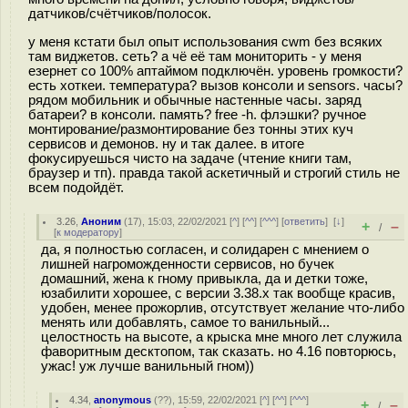
датчиков/счётчиков/полосок.
у меня кстати был опыт использования cwm без всяких
там виджетов. сеть? а чё её там мониторить - у меня
езернет со 100% аптаймом подключён. уровень громкости?
есть хоткеи. температура? вызов консоли и sensors. часы?
рядом мобильник и обычные настенные часы. заряд
батареи? в консоли. память? free -h. флэшки? ручное
монтирование/размонтирование без тонны этих куч
сервисов и демонов. ну и так далее. в итоге
фокусируешься чисто на задаче (чтение книги там,
браузер и тп). правда такой аскетичный и строгий стиль не
всем подойдёт.
3.26
,
Аноним
(
17
), 15:03, 22/02/2021 [
^
] [
^^
] [
^^^
] [
ответить
]
[
↓
]
+
–
/
[
к модератору
]
да, я полностью согласен, и солидарен с мнением о
лишней нагроможденности сервисов, но бучек
домашний, жена к гному привыкла, да и детки тоже,
юзабилити хорошее, с версии 3.38.х так вообще красив,
удобен, менее прожорлив, отсутствует желание что-либо
менять или добавлять, самое то ванильный...
целостность на высоте, а крыска мне много лет служила
фаворитным десктопом, так сказать. но 4.16 повторюсь,
ужас! уж лучше ванильный гном))
4.34
,
anonymous
(
??
), 15:59, 22/02/2021 [
^
] [
^^
] [
^^^
]
+
–
/