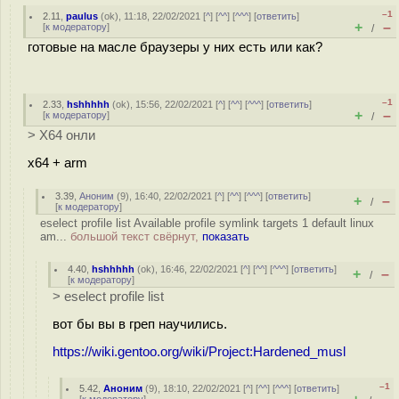
–1
2.11
,
paulus
(
ok
), 11:18, 22/02/2021 [
^
] [
^^
] [
^^^
] [
ответить
]
+
–
[
к модератору
]
/
готовые на масле браузеры у них есть или как?
–1
2.33
,
hshhhhh
(
ok
), 15:56, 22/02/2021 [
^
] [
^^
] [
^^^
] [
ответить
]
+
–
[
к модератору
]
/
> X64 онли
x64 + arm
3.39
,
Аноним
(
9
), 16:40, 22/02/2021 [
^
] [
^^
] [
^^^
] [
ответить
]
+
–
/
[
к модератору
]
eselect profile list Available profile symlink targets 1 default linux
am...
большой текст свёрнут,
показать
4.40
,
hshhhhh
(
ok
), 16:46, 22/02/2021 [
^
] [
^^
] [
^^^
] [
ответить
]
+
–
/
[
к модератору
]
> eselect profile list
вот бы вы в греп научились.
https://wiki.gentoo.org/wiki/Project:Hardened_musl
–1
5.42
,
Аноним
(
9
), 18:10, 22/02/2021 [
^
] [
^^
] [
^^^
] [
ответить
]