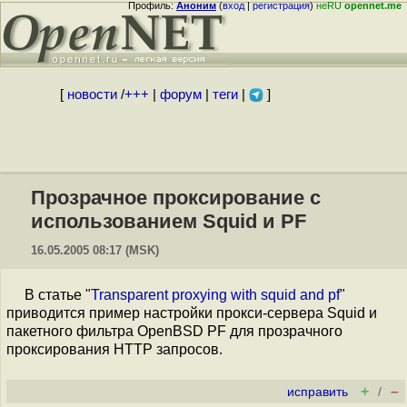
Профиль:
Аноним
(
вход
|
регистрация
)
неRU
opennet.me
[
новости
/
+++
|
форум
|
теги
|
]
Прозрачное проксирование с
использованием Squid и PF
16.05.2005 08:17 (MSK)
В статье "
Transparent proxying with squid and pf
"
приводится пример настройки прокси-сервера Squid и
пакетного фильтра OpenBSD PF для прозрачного
проксирования HTTP запросов.
+
–
исправить
/