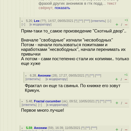
фразой других анонимов в гтк подд...
текст
свёрнут,
показать
+1
5.20
,
Lex
(
??
), 14:57, 09/05/2021 [
^
] [
^^
] [
^^^
] [
ответить
]
[
↓
]
+
–
[
↑
] [
к модератору
]
/
Прям-таки то_самое произведение "Скотный двор"..
Вначале "свободные" изгнали "несвободных"
Потом - начали пользоваться пожитками и
наработками "несвободных", начали перенимать их
привычки
А потом - сами постепенно стали их копиями.. только
еще хуже
+1
6.28
,
Аноним
(
28
), 17:27, 09/05/2021 [
^
] [
^^
] [
^^^
]
+
–
[
ответить
]
[
к модератору
]
/
Фрактал он еще та свинья. По книжке его зовут
Крикун.
5.48
,
Fractal cucumber
(
ok
), 09:52, 10/05/2021 [
^
] [
^^
] [
^^^
]
+
–
/
[
ответить
]
[
↑
] [
к модератору
]
Первое много лучше!
5.59
,
Аноним
(
59
), 16:39, 11/05/2021 [
^
] [
^^
] [
^^^
]
+
–
/