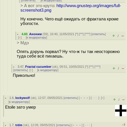
[
ответить
]
[
к модератору
]
> А вот это круто:
http://www.gnustep.org/images/full-
screenshot3.png
Ну конечно. Чего ещё ожидать от фрактала кроме
убогости.
4.60
,
Аноним
(
59
), 16:40, 11/05/2021 [
^
] [
^^
] [
^^^
] [
ответить
]
+
–
/
[
↑
] [
к модератору
]
> Мдэ
Опять дэрунь порвал? Ну что-ж ты так неосторожно
туда себе всё пихаешь.
3.47
,
Fractal cucumber
(
ok
), 09:51, 10/05/2021 [
^
] [
^^
] [
^^^
]
+
–
/
[
ответить
]
[
↑
] [
к модератору
]
Прикольно!
1.6
,
lockywolf
(
ok
), 12:07, 09/05/2021 [
ответить
] [
﹢﹢﹢
] [
· · ·
]
[
↑
]
+
–
/
[
к модератору
]
Etoile зато умер
–3
1.7
,
trdm
(
ok
), 12:09, 09/05/2021 [
ответить
] [
﹢﹢﹢
] [
· · ·
]