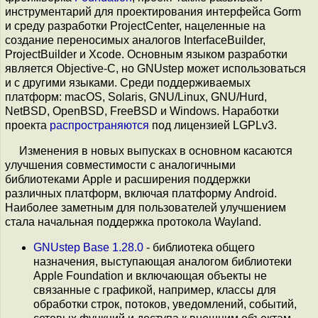
инструментарий для проектирования интерфейса Gorm
и среду разработки ProjectCenter, нацеленные на
создание переносимых аналогов InterfaceBuilder,
ProjectBuilder и Xcode. Основным языком разработки
является Objective-C, но GNUstep может использоваться
и с другими языками. Среди поддерживаемых
платформ: macOS, Solaris, GNU/Linux, GNU/Hurd,
NetBSD, OpenBSD, FreeBSD и Windows. Наработки
проекта
распространяются
под лицензией LGPLv3.
Изменения в новых выпусках в основном касаются
улучшения совместимости с аналогичными
библиотеками Apple и расширения поддержки
различных платформ, включая платформу Android.
Наиболее заметным для пользователей улучшением
стала начальная поддержка протокола Wayland.
GNUstep Base 1.28.0
- библиотека общего
назначения, выступающая аналогом библиотеки
Apple Foundation и включающая объекты не
связанные с графикой, например, классы для
обработки строк, потоков, уведомлений, событий,