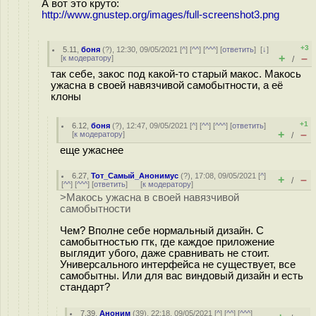
А вот это круто:
http://www.gnustep.org/images/full-screenshot3.png
+3
5.11
,
боня
(
?
), 12:30, 09/05/2021 [
^
] [
^^
] [
^^^
] [
ответить
]
[
↓
]
+
–
[
к модератору
]
/
так себе, закос под какой-то старый макос. Макось
ужасна в своей навязчивой самобытности, а её
клоны
+1
6.12
,
боня
(
?
), 12:47, 09/05/2021 [
^
] [
^^
] [
^^^
] [
ответить
]
+
–
[
к модератору
]
/
еще ужаснее
6.27
,
Тот_Самый_Анонимус
(
?
), 17:08, 09/05/2021 [
^
]
+
–
/
[
^^
] [
^^^
] [
ответить
]
[
к модератору
]
>Макось ужасна в своей навязчивой
самобытности
Чем? Вполне себе нормальный дизайн. С
самобытностью гтк, где каждое приложение
выглядит убого, даже сравнивать не стоит.
Универсального интерфейса не существует, все
самобытны. Или для вас виндовый дизайн и есть
стандарт?
7.39
,
Аноним
(
39
), 22:18, 09/05/2021 [
^
] [
^^
] [
^^^
]