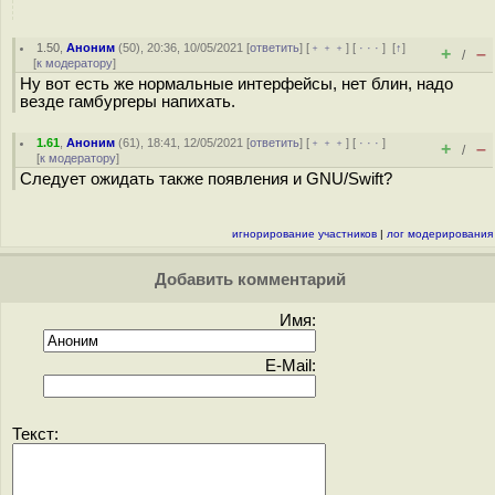
1.50
,
Аноним
(
50
), 20:36, 10/05/2021 [
ответить
] [
﹢﹢﹢
] [
· · ·
]
[
↑
]
+
–
/
[
к модератору
]
Ну вот есть же нормальные интерфейсы, нет блин, надо
везде гамбургеры напихать.
1.61
,
Аноним
(
61
), 18:41, 12/05/2021 [
ответить
] [
﹢﹢﹢
] [
· · ·
]
+
–
/
[
к модератору
]
Следует ожидать также появления и GNU/Swift?
игнорирование участников
|
лог модерирования
Добавить комментарий
Имя:
E-Mail:
Текст: