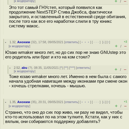
+
–
[
к модератору
]
/
Это тот самый ГНУстеп, который появился как
продолжение NextSTEP Стива Джобса, фактически
закрытого, и оставленный в естественной среде обитания,
после того как все его наработки слили в тру юникс
систему макос.
+2
1.32
,
Аноним
(
32
), 17:58, 09/05/2021 [
ответить
] [
﹢﹢﹢
] [
· · ·
]
[
↓
] [
↑
]
+
–
[
к модератору
]
/
Юзаю wmaker много лет, но до сих пор не знаю GNUstep это
его родитель или брат и кто на ком стоял?
2.52
,
abu
(
?
), 08:35, 11/05/2021 [
^
] [
^^
] [
^^^
] [
ответить
]
+
–
/
[
к модератору
]
Тоже юзаю wmaker много лет. Именно в нем была с самого
начала удобная навигация между иконками при смене окон
- хочешь стрелками, хочешь - мышью.
+1
1.35
,
Аноним
(
35
), 20:31, 09/05/2021 [
ответить
] [
﹢﹢﹢
] [
· · ·
]
[
↓
] [
↑
]
+
–
[
к модератору
]
/
Странно, что оно до сих пор живо, ни разу не видел, чтобы
кто-то использовал по на этом тулките. Кстати, как у них с
вялым, они собираются поддержку добавлять?