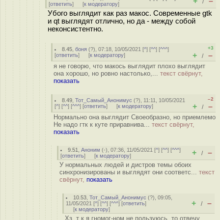
+
–
/
[
ответить
]
[
к модератору
]
Убого выглядит как раз макос. Современные gtk
и qt выглядят отлично, но да - между собой
неконсистентно.
+3
8.45
,
боня
(
?
), 07:18, 10/05/2021 [
^
] [
^^
] [
^^^
]
+
–
[
ответить
]
[
к модератору
]
/
я не говорю, что макось выглядит плохо выглядит
она хорошо, но ровно настолько,...
текст свёрнут,
показать
–2
8.49
,
Тот_Самый_Анонимус
(
?
), 11:11, 10/05/2021
+
–
[
^
] [
^^
] [
^^^
] [
ответить
]
[
к модератору
]
/
Нормально она выглядит Своеобразно, но приемлемо
Не надо гтк к куте приравнива...
текст свёрнут,
показать
9.51
,
Аноним
(
-
), 07:36, 11/05/2021 [
^
] [
^^
] [
^^^
]
+
–
/
[
ответить
]
[
к модератору
]
У нормальных людей и дистров темы обоих
синхронизированы и выглядят они соответс...
текст
свёрнут,
показать
10.53
,
Тот_Самый_Анонимус
(
?
), 09:05,
+
–
11/05/2021 [
^
] [
^^
] [
^^^
] [
ответить
]
/
[
к модератору
]
Хз, т к я гномог-ном не пользуюсь, то отвечу