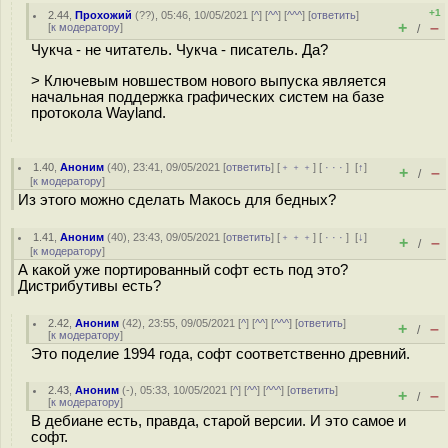
+1
2.44
,
Прохожий
(
??
), 05:46, 10/05/2021 [
^
] [
^^
] [
^^^
] [
ответить
]
+
–
[
к модератору
]
/
Чукча - не читатель. Чукча - писатель. Да?
> Ключевым новшеством нового выпуска является
начальная поддержка графических систем на базе
протокола Wayland.
1.40
,
Аноним
(
40
), 23:41, 09/05/2021 [
ответить
] [
﹢﹢﹢
] [
· · ·
]
[
↑
]
+
–
/
[
к модератору
]
Из этого можно сделать Макось для бедных?
1.41
,
Аноним
(
40
), 23:43, 09/05/2021 [
ответить
] [
﹢﹢﹢
] [
· · ·
]
[
↓
]
+
–
/
[
к модератору
]
А какой уже портированный софт есть под это?
Дистрибутивы есть?
2.42
,
Аноним
(
42
), 23:55, 09/05/2021 [
^
] [
^^
] [
^^^
] [
ответить
]
+
–
/
[
к модератору
]
Это поделие 1994 года, софт соответственно древний.
2.43
,
Аноним
(
-
), 05:33, 10/05/2021 [
^
] [
^^
] [
^^^
] [
ответить
]
+
–
/
[
к модератору
]
В дебиане есть, правда, старой версии. И это самое и
софт.