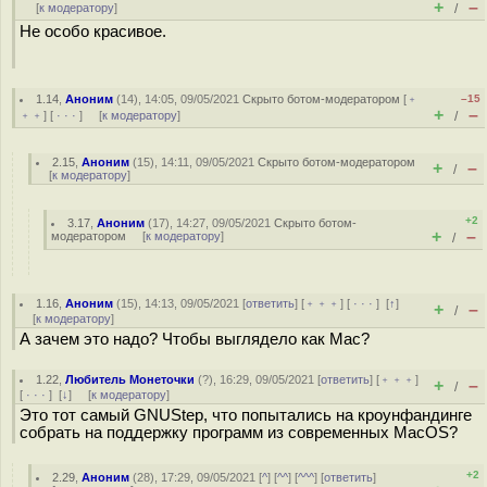
+
–
[
к модератору
]
/
Не особо красивое.
1.14
,
Аноним
(
14
), 14:05, 09/05/2021
Скрыто ботом-модератором
[
﹢
–15
+
–
﹢﹢
] [
· · ·
] [
к модератору
]
/
2.15
,
Аноним
(
15
), 14:11, 09/05/2021
Скрыто ботом-модератором
+
–
/
[
к модератору
]
+2
3.17
,
Аноним
(
17
), 14:27, 09/05/2021
Скрыто ботом-
+
–
модератором
[
к модератору
]
/
1.16
,
Аноним
(
15
), 14:13, 09/05/2021 [
ответить
] [
﹢﹢﹢
] [
· · ·
]
[
↑
]
+
–
/
[
к модератору
]
А зачем это надо? Чтобы выглядело как Mac?
1.22
,
Любитель Монеточки
(
?
), 16:29, 09/05/2021 [
ответить
] [
﹢﹢﹢
]
+
–
/
[
· · ·
]
[
↓
] [
к модератору
]
Это тот самый GNUStep, что попытались на кроунфандинге
собрать на поддержку программ из современных MacOS?
+2
2.29
,
Аноним
(
28
), 17:29, 09/05/2021 [
^
] [
^^
] [
^^^
] [
ответить
]