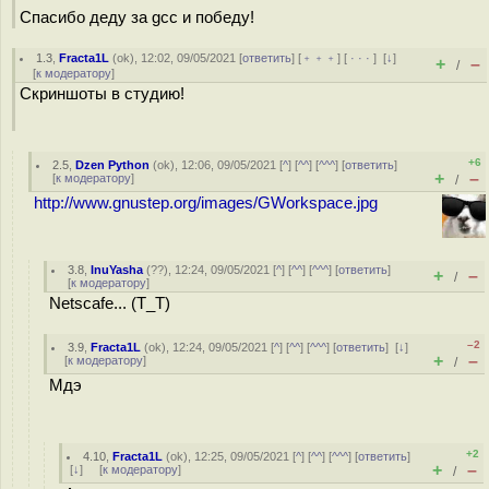
Спасибо деду за gcc и победу!
1.3
,
Fracta1L
(
ok
), 12:02, 09/05/2021 [
ответить
] [
﹢﹢﹢
] [
· · ·
]
[
↓
]
+
–
/
[
к модератору
]
Скриншоты в студию!
+6
2.5
,
Dzen Python
(
ok
), 12:06, 09/05/2021 [
^
] [
^^
] [
^^^
] [
ответить
]
+
–
[
к модератору
]
/
http://www.gnustep.org/images/GWorkspace.jpg
3.8
,
InuYasha
(
??
), 12:24, 09/05/2021 [
^
] [
^^
] [
^^^
] [
ответить
]
+
–
/
[
к модератору
]
Netscafe... (T_T)
–2
3.9
,
Fracta1L
(
ok
), 12:24, 09/05/2021 [
^
] [
^^
] [
^^^
] [
ответить
]
[
↓
]
+
–
[
к модератору
]
/
Мдэ
+2
4.10
,
Fracta1L
(
ok
), 12:25, 09/05/2021 [
^
] [
^^
] [
^^^
] [
ответить
]
+
–
[
↓
] [
к модератору
]
/