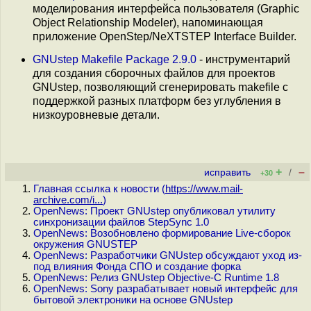
моделирования интерфейса пользователя (Graphic
Object Relationship Modeler), напоминающая
приложение OpenStep/NeXTSTEP Interface Builder.
GNUstep Makefile Package 2.9.0
- инструментарий
для создания сборочных файлов для проектов
GNUstep, позволяющий сгенерировать makefile с
поддержкой разных платформ без углубления в
низкоуровневые детали.
+
–
исправить
/
+30
Главная ссылка к новости (
https://www.mail-
archive.com/i...
)
OpenNews: Проект GNUstep опубликовал утилиту
синхронизации файлов StepSync 1.0
OpenNews: Возобновлено формирование Live-сборок
окружения GNUSTEP
OpenNews: Разработчики GNUstep обсуждают уход из-
под влияния Фонда СПО и создание форка
OpenNews: Релиз GNUstep Objective-C Runtime 1.8
OpenNews: Sony разрабатывает новый интерфейс для
бытовой электроники на основе GNUstep