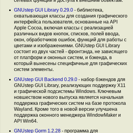
сетевых функций и доступа к внешним объектам.
GNUstep GUI Library 0.29.0
- библиотека,
охватывающая классы для создания графического
интерфейса пользователя, основанные на API
Apple Cocoa, включая классы с реализацией
различных видов кнопок, списков, полей ввода,
окон, обработчиков ошибок, функций для работы с
цветами и изображениями. GNUstep GUI Library
состоит из двух частей - фронтэнда, не зависящего
от платформ и оконных систем, и бэкенда, в
который вынесены специфичные для графических
систем элементы.
GNUstep GUI Backend 0.29.0
- набор бэкендов для
GNUstep GUI Library, реализующих поддержку X11
и графической подсистемы Windows. Ключевым
новшеством нового выпуска является начальная
поддержка графических систем на базе протокола
Wayland. Кроме того в новой версии улучшена
поддержка оконного менеджера WindowMaker и
API Win64.
GNUstep Gorm 1.2.28
- программа для