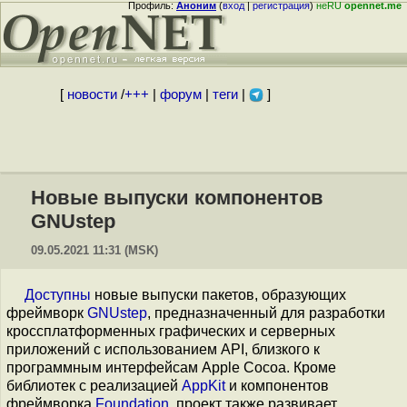
Профиль:
Аноним
(
вход
|
регистрация
)
неRU
opennet.me
[
новости
/
+++
|
форум
|
теги
|
]
Новые выпуски компонентов
GNUstep
09.05.2021 11:31 (MSK)
Доступны
новые выпуски пакетов, образующих
фреймворк
GNUstep
, предназначенный для разработки
кроссплатформенных графических и серверных
приложений с использованием API, близкого к
программным интерфейсам Apple Cocoa. Кроме
библиотек с реализацией
AppKit
и компонентов
фреймворка
Foundation
, проект также развивает