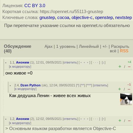
Лицензия:
CC BY 3.0
Короткая ссылка: https://opennet.ru/55113-gnustep
Ключевые слова:
gnustep
,
cocoa
,
objective-c
,
openstep
,
nextstep
При перепечатке указание ссылки на opennet.ru обязательно
Обсуждение
Ajax
|
1 уровень
|
Линейный
|
+/-
|
Раскрыть
(40)
всё
|
RSS
+4
1.1
,
Аноним
(
1
), 12:01, 09/05/2021 [
ответить
] [
﹢﹢﹢
] [
· · ·
]
[
↓
]
+
–
[
к модератору
]
/
оно живое =0
–1
2.4
,
Dzen Python
(
ok
), 12:04, 09/05/2021 [
^
] [
^^
] [
^^^
] [
ответить
]
+
–
[
к модератору
]
/
Как дедушка Ленин - живее всех живых
1.2
,
Аноним
(
2
), 12:02, 09/05/2021 [
ответить
] [
﹢﹢﹢
] [
· · ·
]
[
↑
]
+
–
/
[
к модератору
]
> Основным языком разработки является Objective-C