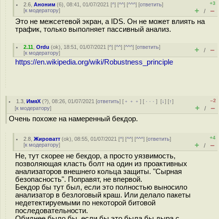
+3
2.6
,
Аноним
(
6
), 08:41, 01/07/2021 [
^
] [
^^
] [
^^^
] [
ответить
]
+
–
[
к модератору
]
/
Это не межсетевой экран, а IDS. Он не может влиять на
трафик, только выполняет пассивный анализ.
2.11
,
Ordu
(
ok
), 18:51, 01/07/2021 [
^
] [
^^
] [
^^^
] [
ответить
]
+
–
/
[
к модератору
]
https://en.wikipedia.org/wiki/Robustness_principle
–2
1.3
,
ИмяХ
(
?
), 08:26, 01/07/2021 [
ответить
] [
﹢﹢﹢
] [
· · ·
]
[
↓
] [
↑
]
+
–
[
к модератору
]
/
Очень похоже на намеренный бекдор.
+4
2.8
,
Жироватт
(
ok
), 08:55, 01/07/2021 [
^
] [
^^
] [
^^^
] [
ответить
]
+
–
[
к модератору
]
/
Не, тут скорее не бекдор, а просто уязвимость,
позволяющая класть болт на один из проактивных
анализаторов внешнего кольца защиты. "Сырная
безопасность". Поправят, не впервой.
Бекдор бы тут был, если это полностью выносило
анализатор в безлоговый краш. Или делало пакеты
недетектируемыми по некоторой битовой
последовательности.
Обиднее было бы, если бы это была бы дыра с