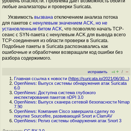
уровень опасности. Проблема даёт возможность обойти
любые анализаторы и проверки Suricata.
Уязвимость
вызвана
отключением анализа потока
для пакетов с
ненулевым значением ACK, но не
установленным битом ACK
, что позволяло начать TCP-
сеанс с SYN-пакета с ненулевым ACK для вывода всего
TCP-соединения из области проверки в Suricata.
Подобные пакеты в Suricata распознавались как
ошибочные и обработчики возвращали код ошибки без
разбора содержимого.
+
–
исправить
/
+4
Главная ссылка к новости (
https://suricata.io/2021/06/30...
)
OpenNews: Выпуск системы обнаружения атак Suricata
6.0
OpenNews: Доступна система глубокого
инспектирования пакетов nDPI 3.0
OpenNews: Выпуск сканера сетевой безопасности Nmap
7.90
OpenNews: Компания Cisco завершила сделку по
покупке Sourcefire, развивающей Snort и ClamAV
OpenNews: Релиз системы обнаружения атак Snort 3