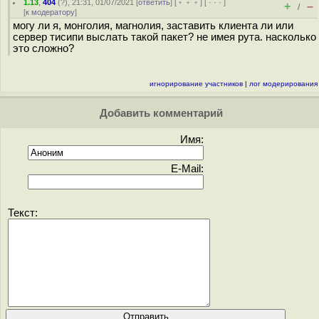
1.13
,
404
(
?
), 21:31, 01/07/2021 [
ответить
] [
﹢﹢﹢
] [
· · ·
]
+
–
/
[
к модератору
]
могу ли я, монголия, магнолия, заставить клиента ли или
сервер тисипи выслать такой пакет? не имея рута. насколько
это сложно?
игнорирование участников
|
лог модерирования
Добавить комментарий
Имя:
E-Mail:
Текст: