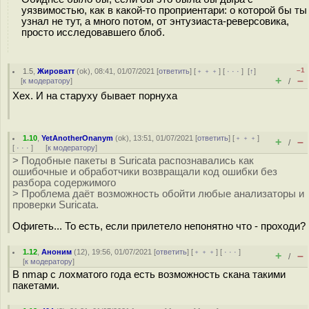
уязвимостью, как в какой-то проприентари: о которой бы ты
узнал не тут, а много потом, от энтузиаста-реверсовика,
просто исследовавшего блоб.
–1
1.5
,
Жироватт
(
ok
), 08:41, 01/07/2021 [
ответить
] [
﹢﹢﹢
] [
· · ·
]
[
↑
]
+
–
[
к модератору
]
/
Хех. И на старуху бывает порнуха
1.10
,
YetAnotherOnanym
(
ok
), 13:51, 01/07/2021 [
ответить
] [
﹢﹢﹢
]
+
–
/
[
· · ·
]
[
к модератору
]
> Подобные пакеты в Suricata распознавались как
ошибочные и обработчики возвращали код ошибки без
разбора содержимого
> Проблема даёт возможность обойти любые анализаторы и
проверки Suricata.
Офигеть... То есть, если прилетело непонятно что - проходи?
1.12
,
Аноним
(
12
), 19:56, 01/07/2021 [
ответить
] [
﹢﹢﹢
] [
· · ·
]
+
–
/
[
к модератору
]
В nmap с лохматого года есть возможность скана такими
пакетами.