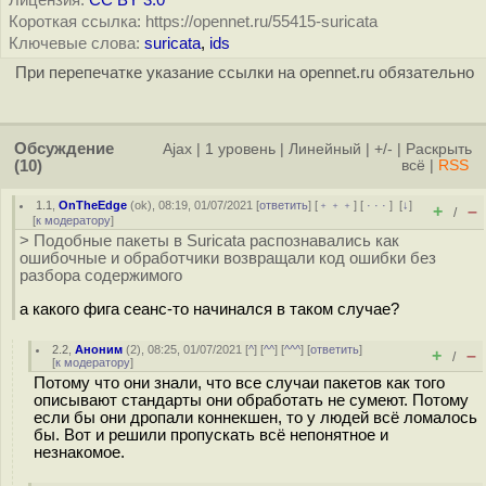
Лицензия:
CC BY 3.0
Короткая ссылка: https://opennet.ru/55415-suricata
Ключевые слова:
suricata
,
ids
При перепечатке указание ссылки на opennet.ru обязательно
Обсуждение
Ajax
|
1 уровень
|
Линейный
|
+/-
|
Раскрыть
(10)
всё
|
RSS
1.1
,
OnTheEdge
(
ok
), 08:19, 01/07/2021 [
ответить
] [
﹢﹢﹢
] [
· · ·
]
[
↓
]
+
–
/
[
к модератору
]
> Подобные пакеты в Suricata распознавались как
ошибочные и обработчики возвращали код ошибки без
разбора содержимого
а какого фига сеанс-то начинался в таком случае?
2.2
,
Аноним
(
2
), 08:25, 01/07/2021 [
^
] [
^^
] [
^^^
] [
ответить
]
+
–
/
[
к модератору
]
Потому что они знали, что все случаи пакетов как того
описывают стандарты они обработать не сумеют. Потому
если бы они дропали коннекшен, то у людей всё ломалось
бы. Вот и решили пропускать всё непонятное и
незнакомое.