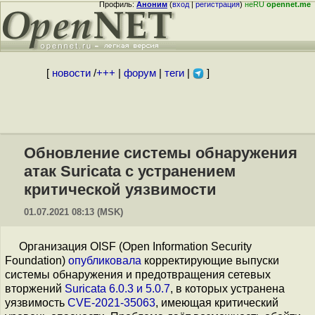
Профиль:
Аноним
(
вход
|
регистрация
)
неRU
opennet.me
[
новости
/
+++
|
форум
|
теги
|
]
Обновление системы обнаружения
атак Suricata с устранением
критической уязвимости
01.07.2021 08:13 (MSK)
Организация OISF (Open Information Security
Foundation)
опубликовала
корректирующие выпуски
системы обнаружения и предотвращения сетевых
вторжений
Suricata 6.0.3 и 5.0.7
, в которых устранена
уязвимость
CVE-2021-35063
, имеющая критический