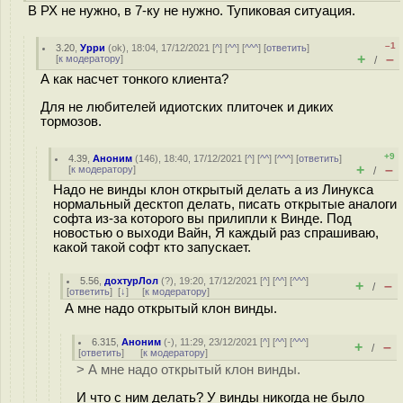
В РХ не нужно, в 7-ку не нужно. Тупиковая ситуация.
–1
3.20
,
Урри
(
ok
), 18:04, 17/12/2021 [
^
] [
^^
] [
^^^
] [
ответить
]
+
–
[
к модератору
]
/
А как насчет тонкого клиента?
Для не любителей идиотских плиточек и диких
тормозов.
+9
4.39
,
Аноним
(
146
), 18:40, 17/12/2021 [
^
] [
^^
] [
^^^
] [
ответить
]
+
–
[
к модератору
]
/
Надо не винды клон открытый делать а из Линукса
нормальный десктоп делать, писать открытые аналоги
софта из-за которого вы прилипли к Винде. Под
новостью о выходи Вайн, Я каждый раз спрашиваю,
какой такой софт кто запускает.
5.56
,
дохтурЛол
(
?
), 19:20, 17/12/2021 [
^
] [
^^
] [
^^^
]
+
–
/
[
ответить
]
[
↓
] [
к модератору
]
А мне надо открытый клон винды.
6.315
,
Аноним
(
-
), 11:29, 23/12/2021 [
^
] [
^^
] [
^^^
]
+
–
/
[
ответить
]
[
к модератору
]
> А мне надо открытый клон винды.
И что с ним делать? У винды никогда не было