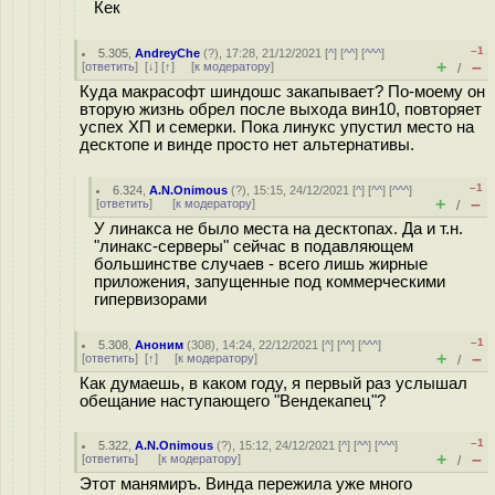
Кек
–1
5.305
,
AndreyChe
(
?
), 17:28, 21/12/2021 [
^
] [
^^
] [
^^^
]
+
–
[
ответить
]
[
↓
] [
↑
] [
к модератору
]
/
Куда макрасофт шиндошс закапывает? По-моему он
вторую жизнь обрел после выхода вин10, повторяет
успех ХП и семерки. Пока линукс упустил место на
десктопе и винде просто нет альтернативы.
–1
6.324
,
A.N.Onimous
(
?
), 15:15, 24/12/2021 [
^
] [
^^
] [
^^^
]
+
–
[
ответить
]
[
к модератору
]
/
У линакса не было места на десктопах. Да и т.н.
"линакс-серверы" сейчас в подавляющем
большинстве случаев - всего лишь жирные
приложения, запущенные под коммерческими
гипервизорами
–1
5.308
,
Аноним
(
308
), 14:24, 22/12/2021 [
^
] [
^^
] [
^^^
]
+
–
[
ответить
]
[
↑
] [
к модератору
]
/
Как думаешь, в каком году, я первый раз услышал
обещание наступающего "Вeндекaпец"?
–1
5.322
,
A.N.Onimous
(
?
), 15:12, 24/12/2021 [
^
] [
^^
] [
^^^
]
+
–
[
ответить
]
[
к модератору
]
/
Этот манямиръ. Винда пережила уже много