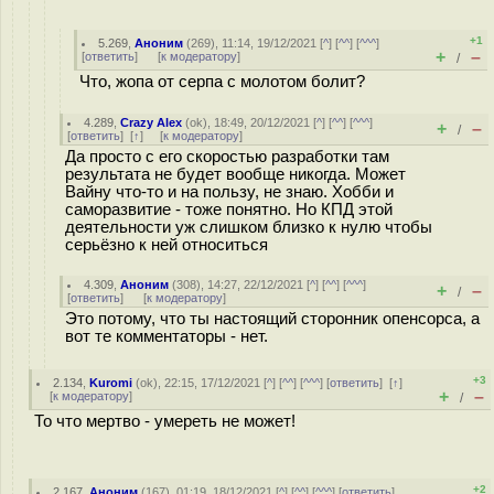
+1
5.269
,
Аноним
(
269
), 11:14, 19/12/2021 [
^
] [
^^
] [
^^^
]
+
–
[
ответить
]
[
к модератору
]
/
Что, жопа от серпа с молотом болит?
4.289
,
Crazy Alex
(
ok
), 18:49, 20/12/2021 [
^
] [
^^
] [
^^^
]
+
–
/
[
ответить
]
[
↑
] [
к модератору
]
Да просто с его скоростью разработки там
результата не будет вообще никогда. Может
Вайну что-то и на пользу, не знаю. Хобби и
саморазвитие - тоже понятно. Но КПД этой
деятельности уж слишком близко к нулю чтобы
серьёзно к ней относиться
4.309
,
Аноним
(
308
), 14:27, 22/12/2021 [
^
] [
^^
] [
^^^
]
+
–
/
[
ответить
]
[
к модератору
]
Это потому, что ты настоящий сторонник опенсорса, а
вот те комментаторы - нет.
+3
2.134
,
Kuromi
(
ok
), 22:15, 17/12/2021 [
^
] [
^^
] [
^^^
] [
ответить
]
[
↑
]
+
–
[
к модератору
]
/
То что мертво - умереть не может!
+2
2.167
,
Аноним
(
167
), 01:19, 18/12/2021 [
^
] [
^^
] [
^^^
] [
ответить
]