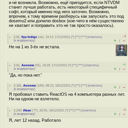
и не возникла. Возможно, ещё пригодится, если NTVDM
станет лучше работать, есть некоторый специфичный
софт, который именно под него заточен. Возможно,
впрочем, к тому времени разберусь как запускать это под
dosemu2 или допилю dosbox (кое-чего в нём существенно
не хватает и поправить это не так просто оказалось).
–3
2.52
,
Ilya Indigo
(
ok
), 19:13, 17/12/2021 [
^
] [
^^
] [
^^^
] [
ответить
]
+
–
[
к модератору
]
/
Не на 1 из 3-ёх не встала.
+1
2.61
,
Аноним
(
91
), 19:29, 17/12/2021 [
^
] [
^^
] [
^^^
] [
ответить
]
+
–
[
к модератору
]
/
"Да, но пока нет."
2.181
,
Аноним
(
184
), 08:13, 18/12/2021 [
^
] [
^^
] [
^^^
] [
ответить
]
+
–
/
[
к модератору
]
Я пробовал ставить ReactOS на 4 компьютера разных лет.
Ни на одном не взлетело.
–1
2.243
,
Иван
(
??
), 20:55, 18/12/2021 [
^
] [
^^
] [
^^^
] [
ответить
]
+
–
[
к модератору
]
/
Я, лет 12 назад. Работало