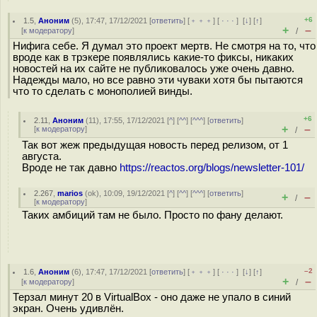
+6
1.5
,
Аноним
(
5
), 17:47, 17/12/2021 [
ответить
] [
﹢﹢﹢
] [
· · ·
]
[
↓
] [
↑
]
+
–
[
к модератору
]
/
Нифига себе. Я думал это проект мертв. Не смотря на то, что
вроде как в трэкере появлялись какие-то фиксы, никаких
новостей на их сайте не публиковалось уже очень давно.
Надежды мало, но все равно эти чуваки хотя бы пытаются
что то сделать с монополией винды.
+6
2.11
,
Аноним
(
11
), 17:55, 17/12/2021 [
^
] [
^^
] [
^^^
] [
ответить
]
+
–
[
к модератору
]
/
Так вот жеж предыдущая новость перед релизом, от 1
августа.
Вроде не так давно
https://reactos.org/blogs/newsletter-101/
2.267
,
marios
(
ok
), 10:09, 19/12/2021 [
^
] [
^^
] [
^^^
] [
ответить
]
+
–
/
[
к модератору
]
Таких амбиций там не было. Просто по фану делают.
–2
1.6
,
Аноним
(
6
), 17:47, 17/12/2021 [
ответить
] [
﹢﹢﹢
] [
· · ·
]
[
↓
] [
↑
]
+
–
[
к модератору
]
/
Терзал минут 20 в VirtualBox - оно даже не упало в синий
экран. Очень удивлён.