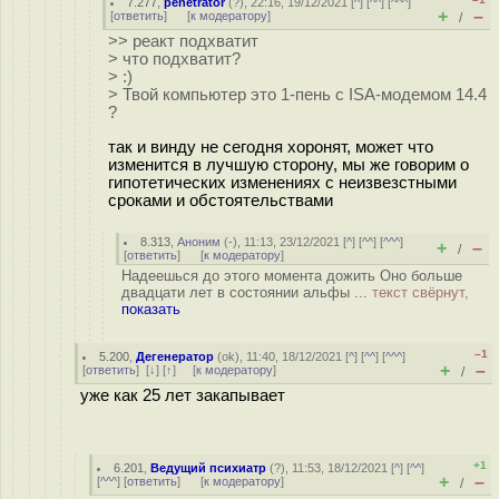
7.277
,
penetrator
(
?
), 22:16, 19/12/2021 [
^
] [
^^
] [
^^^
]
+
–
[
ответить
]
[
к модератору
]
/
>> реакт подхватит
> что подхватит?
> :)
> Твой компьютер это 1-пень с ISA-модемом 14.4
?
так и винду не сегодня хоронят, может что
изменится в лучшую сторону, мы же говорим о
гипотетических изменениях с неизвезстными
сроками и обстоятельствами
8.313
,
Аноним
(
-
), 11:13, 23/12/2021 [
^
] [
^^
] [
^^^
]
+
–
/
[
ответить
]
[
к модератору
]
Надеешься до этого момента дожить Оно больше
двадцати лет в состоянии альфы ...
текст свёрнут,
показать
–1
5.200
,
Дегенератор
(
ok
), 11:40, 18/12/2021 [
^
] [
^^
] [
^^^
]
+
–
[
ответить
]
[
↓
] [
↑
] [
к модератору
]
/
уже как 25 лет закапывает
+1
6.201
,
Ведущий психиатр
(
?
), 11:53, 18/12/2021 [
^
] [
^^
]
+
–
[
^^^
] [
ответить
]
[
к модератору
]
/