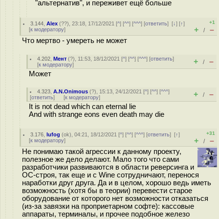
"альтернатив", и переживет ещё больше
+1
3.144
,
Alex
(
??
), 23:18, 17/12/2021 [
^
] [
^^
] [
^^^
] [
ответить
]
[
↓
] [
↑
]
+
–
[
к модератору
]
/
Что мертво - умереть не может
4.202
,
Мент
(
?
), 11:53, 18/12/2021 [
^
] [
^^
] [
^^^
] [
ответить
]
+
–
/
[
к модератору
]
Может
4.323
,
A.N.Onimous
(
?
), 15:13, 24/12/2021 [
^
] [
^^
] [
^^^
]
+
–
/
[
ответить
]
[
к модератору
]
It is not dead which can eternal lie
And with strange eons even death may die
+31
3.176
,
lufog
(
ok
), 04:21, 18/12/2021 [
^
] [
^^
] [
^^^
] [
ответить
]
[
↑
]
+
–
[
к модератору
]
/
Не понимаю такой агрессии к данному проекту,
полезное же дело делают. Мало того что сами
разработчики развиваются в области реверсинга и
ОС-строя, так еще и с Wine сотрудничают, перенося
наработки друг друга. Да и в целом, хорошо ведь иметь
возможность (хотя бы в теории) перевести старое
оборудование от которого нет возможности отказаться
(из-за завязки на проприетарном софте): кассовые
аппараты, терминалы, и прочее подобное железо