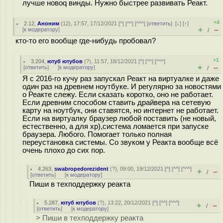
лучше новоq винды. Нужно быстрее развивать Реакт.
+4
2.12
,
Аноним
(
12
), 17:57, 17/12/2021 [
^
] [
^^
] [
^^^
] [
ответить
]
[
↓
] [
↑
]
+
–
[
к модератору
]
/
кто-то его вообще где-нибудь пробовал?
+1
3.204
,
ютуб ютубов
(
?
), 11:57, 18/12/2021 [
^
] [
^^
] [
^^^
]
+
–
[
ответить
]
[
к модератору
]
/
Я с 2016-го кучу раз запускал Реакт на виртуалке и даже
один раз на древнем ноутбуке. И регулярно за новостями
о Реакте слежу. Если сказать коротко, оно не работает.
Если древним способом ставить драйвера на сетевую
карту на ноутбук, они ставятся, но интернет не работает.
Если на виртуалку браузер любой поставить (не новый,
естественно, а для хр),система ломается при запуске
браузера. Любого. Помогает только полная
переустановка системы. Со звуком у Реакта вообще всё
очень плохо до сих пор.
4.263
,
swabropedorezident
(
?
), 09:00, 19/12/2021 [
^
] [
^^
] [
^^^
]
+
–
/
[
ответить
]
[
к модератору
]
Пиши в техподдержку реакта
5.287
,
ютуб ютубов
(
?
), 13:22, 20/12/2021 [
^
] [
^^
] [
^^^
]
+
–
/
[
ответить
]
[
к модератору
]
> Пиши в техподдержку реакта