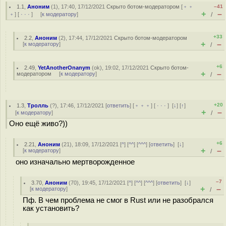
1.1
,
Аноним
(
1
), 17:40, 17/12/2021
Скрыто ботом-модератором
[
﹢﹢
–41
+
–
﹢
] [
· · ·
] [
к модератору
]
/
+33
2.2
,
Аноним
(
2
), 17:44, 17/12/2021
Скрыто ботом-модератором
+
–
[
к модератору
]
/
+6
2.49
,
YetAnotherOnanym
(
ok
), 19:02, 17/12/2021
Скрыто ботом-
+
–
модератором
[
к модератору
]
/
+20
1.3
,
Тролль
(
?
), 17:46, 17/12/2021 [
ответить
] [
﹢﹢﹢
] [
· · ·
]
[
↓
] [
↑
]
+
–
[
к модератору
]
/
Оно ещё живо?))
+6
2.21
,
Аноним
(
21
), 18:09, 17/12/2021 [
^
] [
^^
] [
^^^
] [
ответить
]
[
↓
]
+
–
[
к модератору
]
/
оно изначально мертворожденное
–7
3.70
,
Аноним
(
70
), 19:45, 17/12/2021 [
^
] [
^^
] [
^^^
] [
ответить
]
[
↓
]
+
–
[
к модератору
]
/
Пф. В чем проблема не смог в Rust или не разобрался
как установить?