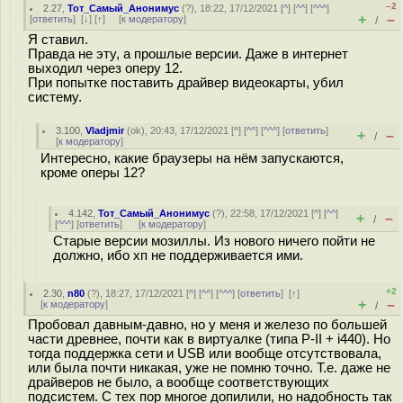
–2
2.27
,
Тот_Самый_Анонимус
(
?
), 18:22, 17/12/2021 [
^
] [
^^
] [
^^^
]
+
–
[
ответить
]
[
↓
] [
↑
] [
к модератору
]
/
Я ставил.
Правда не эту, а прошлые версии. Даже в интернет
выходил через оперу 12.
При попытке поставить драйвер видеокарты, убил
систему.
3.100
,
Vladjmir
(
ok
), 20:43, 17/12/2021 [
^
] [
^^
] [
^^^
] [
ответить
]
+
–
/
[
к модератору
]
Интересно, какие браузеры на нём запускаются,
кроме оперы 12?
4.142
,
Тот_Самый_Анонимус
(
?
), 22:58, 17/12/2021 [
^
] [
^^
]
+
–
/
[
^^^
] [
ответить
]
[
к модератору
]
Старые версии мозиллы. Из нового ничего пойти не
должно, ибо хп не поддерживается ими.
+2
2.30
,
n80
(
?
), 18:27, 17/12/2021 [
^
] [
^^
] [
^^^
] [
ответить
]
[
↑
]
+
–
[
к модератору
]
/
Пробовал давным-давно, но у меня и железо по большей
части древнее, почти как в виртуалке (типа P-II + i440). Но
тогда поддержка сети и USB или вообще отсутствовала,
или была почти никакая, уже не помню точно. Т.е. даже не
драйверов не было, а вообще соответствующих
подсистем. С тех пор многое допилили, но надобность так