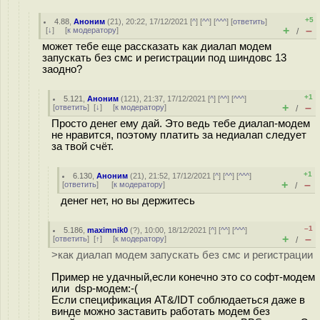
+5
4.88
,
Аноним
(
21
), 20:22, 17/12/2021 [
^
] [
^^
] [
^^^
] [
ответить
]
+
–
[
↓
] [
к модератору
]
/
может тебе еще рассказать как диалап модем
запускать без смс и регистрации под шиндовс 13
заодно?
+1
5.121
,
Аноним
(
121
), 21:37, 17/12/2021 [
^
] [
^^
] [
^^^
]
+
–
[
ответить
]
[
↓
] [
к модератору
]
/
Просто денег ему дай. Это ведь тебе диалап-модем
не нравится, поэтому платить за недиалап следует
за твой счёт.
+1
6.130
,
Аноним
(
21
), 21:52, 17/12/2021 [
^
] [
^^
] [
^^^
]
+
–
[
ответить
]
[
к модератору
]
/
денег нет, но вы держитесь
–1
5.186
,
maximnik0
(
?
), 10:00, 18/12/2021 [
^
] [
^^
] [
^^^
]
+
–
[
ответить
]
[
↑
] [
к модератору
]
/
>как диалап модем запускать без смс и регистрации
Пример не удачный,если конечно это со софт-модем
или dsp-модем:-(
Если спецификация AT&/IDT соблюдаеться даже в
винде можно заставить работать модем без