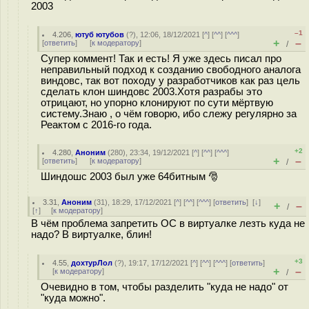
2003
–1
4.206
,
ютуб ютубов
(
?
), 12:06, 18/12/2021 [
^
] [
^^
] [
^^^
]
+
–
[
ответить
]
[
к модератору
]
/
Супер коммент! Так и есть! Я уже здесь писал про
неправильный подход к созданию свободного аналога
виндовс, так вот походу у разработчиков как раз цель
сделать клон шиндовс 2003.Хотя разрабы это
отрицают, но упорно клонируют по сути мёртвую
систему.Знаю , о чём говорю, ибо слежу регулярно за
Реактом с 2016-го года.
+2
4.280
,
Аноним
(
280
), 23:34, 19/12/2021 [
^
] [
^^
] [
^^^
]
+
–
[
ответить
]
[
к модератору
]
/
Шиндошс 2003 был уже 64битным 🎅
3.31
,
Аноним
(
31
), 18:29, 17/12/2021 [
^
] [
^^
] [
^^^
] [
ответить
]
[
↓
]
+
–
/
[
↑
] [
к модератору
]
В чём проблема запретить ОС в виртуалке лезть куда не
надо? В виртуалке, блин!
+3
4.55
,
дохтурЛол
(
?
), 19:17, 17/12/2021 [
^
] [
^^
] [
^^^
] [
ответить
]
+
–
[
к модератору
]
/
Очевидно в том, чтобы разделить "куда не надо" от
"куда можно".