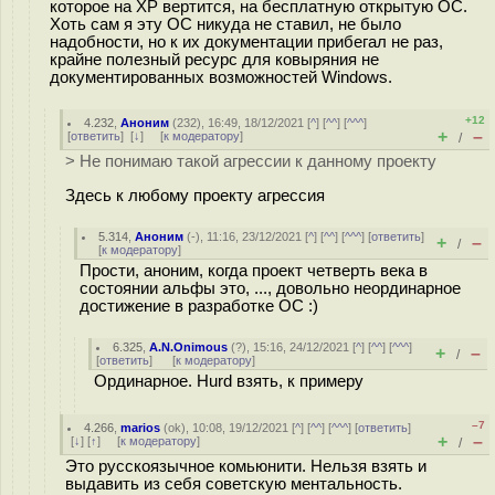
которое на XP вертится, на бесплатную открытую ОС.
Хоть сам я эту ОС никуда не ставил, не было
надобности, но к их документации прибегал не раз,
крайне полезный ресурс для ковыряния не
документированных возможностей Windows.
+12
4.232
,
Аноним
(
232
), 16:49, 18/12/2021 [
^
] [
^^
] [
^^^
]
+
–
[
ответить
]
[
↓
] [
к модератору
]
/
> Не понимаю такой агрессии к данному проекту
Здесь к любому проекту агрессия
5.314
,
Аноним
(
-
), 11:16, 23/12/2021 [
^
] [
^^
] [
^^^
] [
ответить
]
+
–
/
[
к модератору
]
Прости, аноним, когда проект четверть века в
состоянии альфы это, ..., довольно неординарное
достижение в разработке ОС :)
6.325
,
A.N.Onimous
(
?
), 15:16, 24/12/2021 [
^
] [
^^
] [
^^^
]
+
–
/
[
ответить
]
[
к модератору
]
Ординарное. Hurd взять, к примеру
–7
4.266
,
marios
(
ok
), 10:08, 19/12/2021 [
^
] [
^^
] [
^^^
] [
ответить
]
+
–
[
↓
] [
↑
] [
к модератору
]
/
Это русскоязычное комьюнити. Нельзя взять и
выдавить из себя советскую ментальность.