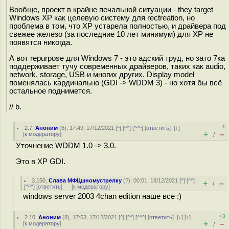
Вообще, проект в крайне печальной ситуации - they target
Windows XP как целевую систему для rectreation, но
проблема в том, что XP устарела полностью, и драйвера под
свежее железо (за последние 10 лет минимум) для XP не
появятся никогда.
А вот repurpose для Windows 7 - это адский труд, но зато 7ка
поддерживает тучу современных драйверов, таких как audio,
network, storage, USB и многих других. Display model
поменялась кардинально (GDI -> WDDM 3) - но хотя бы всё
остальное поднимется.
// b.
–1
2.7
,
Аноним
(
6
), 17:49, 17/12/2021 [
^
] [
^^
] [
^^^
] [
ответить
]
[
↓
]
+
–
[
к модератору
]
/
Уточнение WDDM 1.0 -> 3.0.
Это в XP GDI.
3.150
,
Слава МФЦшномустрелку
(
?
), 00:01, 18/12/2021 [
^
] [
^^
]
+
–
/
[
^^^
] [
ответить
]
[
к модератору
]
windows server 2003 4chan edition наше все :)
+3
2.10
,
Аноним
(
8
), 17:53, 17/12/2021 [
^
] [
^^
] [
^^^
] [
ответить
]
[
↓
] [
↑
]
+
–
[
к модератору
]
/