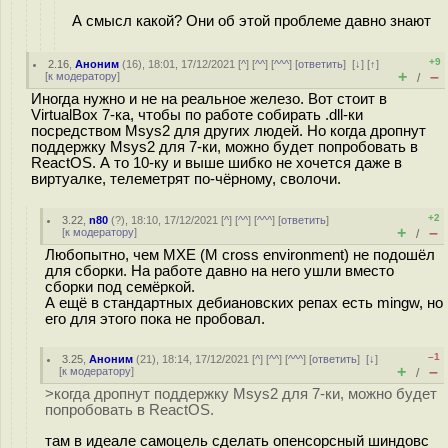
А смысл какой? Они об этой проблеме давно знают
+9
2.16
,
Аноним
(
16
), 18:01, 17/12/2021 [
^
] [
^^
] [
^^^
] [
ответить
]
[
↓
] [
↑
]
+
–
[
к модератору
]
/
Иногда нужно и не на реальное железо. Вот стоит в
VirtualBox 7-ка, чтобы по работе собирать .dll-ки
посредством Msys2 для других людей. Но когда дропнут
поддержку Msys2 для 7-ки, можно будет попробовать в
ReactOS. А то 10-ку и выше шибко не хочется даже в
виртуалке, телеметрят по-чёрному, сволочи.
+2
3.22
,
n80
(
?
), 18:10, 17/12/2021 [
^
] [
^^
] [
^^^
] [
ответить
]
+
–
[
к модератору
]
/
Любопытно, чем MXE (M cross environment) не подошёл
для сборки. На работе давно на него ушли вместо
сборки под семёркой.
А ещё в стандартных дебиановских репах есть mingw, но
его для этого пока не пробовал.
–1
3.25
,
Аноним
(
21
), 18:14, 17/12/2021 [
^
] [
^^
] [
^^^
] [
ответить
]
[
↓
]
+
–
[
к модератору
]
/
>когда дропнут поддержку Msys2 для 7-ки, можно будет
попробовать в ReactOS.
там в идеале самоцель сделать опенсорсный шиндовс