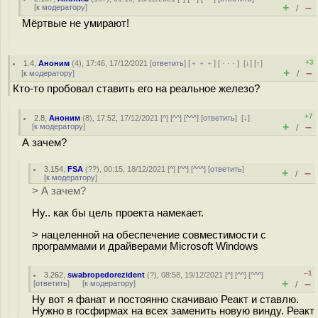
+
–
[
к модератору
]
/
Мёртвые не умирают!
+3
1.4
,
Аноним
(
4
), 17:46, 17/12/2021 [
ответить
] [
﹢﹢﹢
] [
· · ·
]
[
↓
] [
↑
]
+
–
[
к модератору
]
/
Кто-то пробовал ставить его на реальное железо?
+7
2.8
,
Аноним
(
8
), 17:52, 17/12/2021 [
^
] [
^^
] [
^^^
] [
ответить
]
[
↓
]
+
–
[
к модератору
]
/
А зачем?
3.154
,
FSA
(
??
), 00:15, 18/12/2021 [
^
] [
^^
] [
^^^
] [
ответить
]
+
–
/
[
к модератору
]
> А зачем?
Ну.. как бы цель проекта намекает.
> нацеленной на обеспечение совместимости с
программами и драйверами Microsoft Windows
–1
3.262
,
swabropedorezident
(
?
), 08:58, 19/12/2021 [
^
] [
^^
] [
^^^
]
+
–
[
ответить
]
[
к модератору
]
/
Ну вот я фанат и постоянно скачиваю Реакт и ставлю.
Нужно в госфирмах на всех заменить новую винду. Реакт