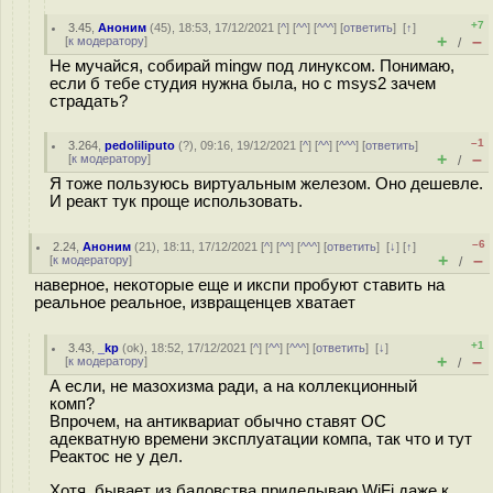
+7
3.45
,
Аноним
(
45
), 18:53, 17/12/2021 [
^
] [
^^
] [
^^^
] [
ответить
]
[
↑
]
+
–
[
к модератору
]
/
Не мучайся, собирай mingw под линуксом. Понимаю,
если б тебе студия нужна была, но с msys2 зачем
страдать?
–1
3.264
,
pedoliliputo
(
?
), 09:16, 19/12/2021 [
^
] [
^^
] [
^^^
] [
ответить
]
+
–
[
к модератору
]
/
Я тоже пользуюсь виртуальным железом. Оно дешевле.
И реакт тук проще использовать.
–6
2.24
,
Аноним
(
21
), 18:11, 17/12/2021 [
^
] [
^^
] [
^^^
] [
ответить
]
[
↓
] [
↑
]
+
–
[
к модератору
]
/
наверное, некоторые еще и икспи пробуют ставить на
реальное реальное, извращенцев хватает
+1
3.43
,
_kp
(
ok
), 18:52, 17/12/2021 [
^
] [
^^
] [
^^^
] [
ответить
]
[
↓
]
+
–
[
к модератору
]
/
А если, не мазохизма ради, а на коллекционный
комп?
Впрочем, на антиквариат обычно ставят ОС
адекватную времени эксплуатации компа, так что и тут
Реактос не у дел.
Хотя, бывает из баловства приделываю WiFi даже к