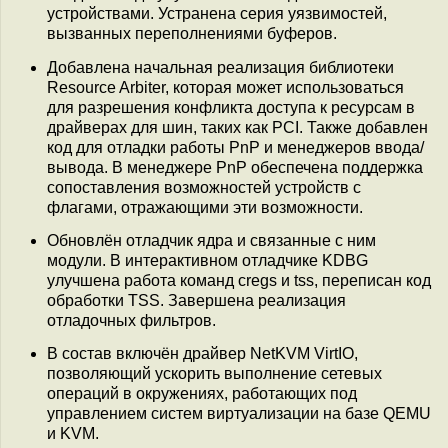
устройствами. Устранена серия уязвимостей,
вызванных переполнениями буферов.
Добавлена начальная реализация библиотеки
Resource Arbiter, которая может использоваться
для разрешения конфликта доступа к ресурсам в
драйверах для шин, таких как PCI. Также добавлен
код для отладки работы PnP и менеджеров ввода/
вывода. В менеджере PnP обеспечена поддержка
сопоставления возможностей устройств с
флагами, отражающими эти возможности.
Обновлён отладчик ядра и связанные с ним
модули. В интерактивном отладчике KDBG
улучшена работа команд cregs и tss, переписан код
обработки TSS. Завершена реализация
отладочных фильтров.
В состав включён драйвер NetKVM VirtIO,
позволяющий ускорить выполнение сетевых
операций в окружениях, работающих под
управлением систем виртуализации на базе QEMU
и KVM.