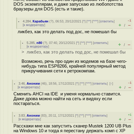
DOS экземплярам, и даже запускаю из любопотства
браузеры для DOS (есть и такие).
–1
4.284
,
Карабьян
(
?
), 06:53, 20/12/2021 [
^
] [
^^
] [
^^^
] [
ответить
]
+
–
[
к модератору
]
/
ликбез, как это делать под дос, не помешал бы
5.285
,
n80
(
?
), 07:40, 20/12/2021 [
^
] [
^^
] [
^^^
] [
ответить
]
+
–
/
[
к модератору
]
> ликбез, как это делать под дос, не помешал бы
Возможно, речь про один из модемов на базе чего-
нибудь типа ESP8266, крайней популярный метод
прикручивания сети к ретрокомпам.
–1
3.46
,
Аноним
(
46
), 18:56, 17/12/2021 [
^
] [
^^
] [
^^^
] [
ответить
]
[
↑
]
+
–
[
к модератору
]
/
Сменить AHCI на IDE и уменя нормально ставится.
Даже дрова можно найти на сеть и видяху если
постараться.
+1
3.83
,
Аноним
(
83
), 20:11, 17/12/2021 [
^
] [
^^
] [
^^^
] [
ответить
]
+
–
[
к модератору
]
/
Расскажи мне как запустить сканер Mustek 1200 UB Plus
на Windows 10 и тогда я перестану держать комп с XP