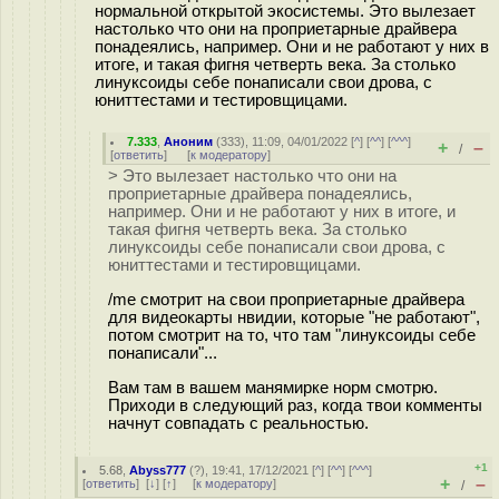
нормальной открытой экосистемы. Это вылезает
настолько что они на проприетарные драйвера
понадеялись, например. Они и не работают у них в
итоге, и такая фигня четверть века. За столько
линуксоиды себе понаписали свои дрова, с
юниттестами и тестировщицами.
7.333
,
Аноним
(
333
), 11:09, 04/01/2022 [
^
] [
^^
] [
^^^
]
+
–
/
[
ответить
]
[
к модератору
]
> Это вылезает настолько что они на
проприетарные драйвера понадеялись,
например. Они и не работают у них в итоге, и
такая фигня четверть века. За столько
линуксоиды себе понаписали свои дрова, с
юниттестами и тестировщицами.
/me смотрит на свои проприетарные драйвера
для видеокарты нвидии, которые "не работают",
потом смотрит на то, что там "линуксоиды себе
понаписали"...
Вам там в вашем манямирке норм смотрю.
Приходи в следующий раз, когда твои комменты
начнут совпадать с реальностью.
+1
5.68
,
Abyss777
(
?
), 19:41, 17/12/2021 [
^
] [
^^
] [
^^^
]
+
–
[
ответить
]
[
↓
] [
↑
] [
к модератору
]
/