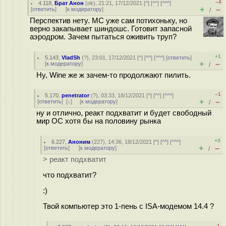
–4
4.118
,
Брат Анон
(
ok
), 21:21, 17/12/2021 [
^
] [
^^
] [
^^^
]
+
–
[
ответить
]
[
к модератору
]
/
Перспектив нету. МС уже сам потихоньку, но
верно закапывает шиндошс. Готовит запасной
аэродром. Зачем пытаться оживить труп?
+1
5.143
,
VladSh
(
?
), 23:01, 17/12/2021 [
^
] [
^^
] [
^^^
] [
ответить
]
+
–
[
к модератору
]
/
Ну, Wine же ж зачем-то продолжают пилить.
–1
5.170
,
penetrator
(
?
), 03:33, 18/12/2021 [
^
] [
^^
] [
^^^
]
+
–
[
ответить
]
[
↓
] [
к модератору
]
/
ну и отлично, реакт подхватит и будет свободный
мир ОС хотя бы на половину рынка
+3
6.227
,
Аноним
(
227
), 14:36, 18/12/2021 [
^
] [
^^
] [
^^^
]
+
–
[
ответить
]
[
к модератору
]
/
> реакт подхватит
что подхватит?
:)
Твой компьютер это 1-пень с ISA-модемом 14.4 ?
–1