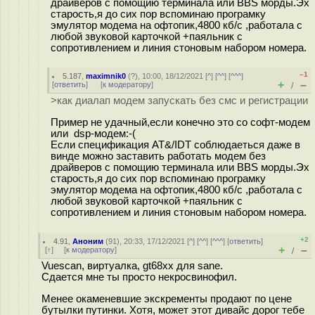
драйверов с помощию терминала или BBS морды.Эх
старость,я до сих пор вспоминаю програмку
эмулятор модема на офтопик,4800 кб/с ,работала с
любой звуковой карточкой +паяльник с
сопротивлением и линия стоновым набором номера.
–1
5.187
,
maximnik0
(
?
), 10:00, 18/12/2021 [
^
] [
^^
] [
^^^
]
+
–
[
ответить
]
[
к модератору
]
/
>как диалап модем запускать без смс и регистрации
Пример не удачный,если конечно это со софт-модем
или dsp-модем:-(
Если спецификация AT&/IDT соблюдаеться даже в
винде можно заставить работать модем без
драйверов с помощию терминала или BBS морды.Эх
старость,я до сих пор вспоминаю програмку
эмулятор модема на офтопик,4800 кб/с ,работала с
любой звуковой карточкой +паяльник с
сопротивлением и линия стоновым набором номера.
+2
4.91
,
Аноним
(
91
), 20:33, 17/12/2021 [
^
] [
^^
] [
^^^
] [
ответить
]
+
–
[
↑
] [
к модератору
]
/
Vuescan, виртуалка, gt68xx для sane.
Сдается мне ты просто некросвинофил.
Менее окаменевшие экскременты продают по цене
бутылки путинки. Хотя, может этот дивайс дорог тебе