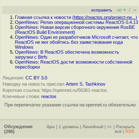
+
–
исправить
/
+57
Главная ссылка к новости (
https://reactos.org/project-ne...
)
OpenNews: Релиз операционной системы ReactOS 0.4.13
OpenNews: Новая версия сборочного окружения RosBE
(ReactOS Build Environment)
OpenNews: Один из разработчиков Microsoft считает, что
ReactOS не мог обойтись без заимствования кода
Windows
OpenNews: В ReactOS обеспечена возможность
загрузки с Btrfs
OpenNews: ReactOS достиг возможности собственной
пересборки
Лицензия:
CC BY 3.0
Наводку на новость прислал
Artem S. Tashkinov
Короткая ссылка: https://opennet.ru/56361-reactos
Ключевые слова:
reactos
При перепечатке указание ссылки на opennet.ru обязательно
Обсуждение
Ajax
|
1 уровень
|
Линейный
|
+/-
|
Раскрыть
(296)
всё
|
RSS