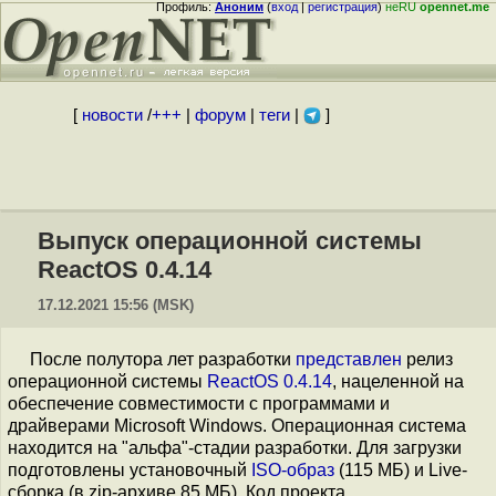
Профиль:
Аноним
(
вход
|
регистрация
)
неRU
opennet.me
[
новости
/
+++
|
форум
|
теги
|
]
Выпуск операционной системы
ReactOS 0.4.14
17.12.2021 15:56 (MSK)
После полутора лет разработки
представлен
релиз
операционной системы
ReactOS 0.4.14
, нацеленной на
обеспечение совместимости с программами и
драйверами Microsoft Windows. Операционная система
находится на "альфа"-стадии разработки. Для загрузки
подготовлены установочный
ISO-образ
(115 МБ) и Live-
сборка (в zip-архиве 85 МБ). Код проекта