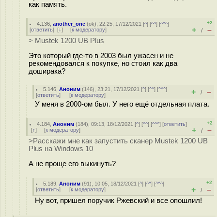
как память.
+2
4.136
,
another_one
(
ok
), 22:25, 17/12/2021 [
^
] [
^^
] [
^^^
]
+
–
[
ответить
]
[
↓
] [
к модератору
]
/
> Mustek 1200 UB Plus
Это который где-то в 2003 был ужасен и не
рекомендовался к покупке, но стоил как два
доширака?
5.146
,
Аноним
(
146
), 23:21, 17/12/2021 [
^
] [
^^
] [
^^^
]
+
–
/
[
ответить
]
[
к модератору
]
У меня в 2000-ом был. У него ещё отдельная плата.
+2
4.184
,
Аноним
(
184
), 09:13, 18/12/2021 [
^
] [
^^
] [
^^^
] [
ответить
]
+
–
[
↑
] [
к модератору
]
/
>Расскажи мне как запустить сканер Mustek 1200 UB
Plus на Windows 10
А не проще его выкинуть?
+2
5.189
,
Аноним
(
91
), 10:05, 18/12/2021 [
^
] [
^^
] [
^^^
]
+
–
[
ответить
]
[
к модератору
]
/
Ну вот, пришел поручик Ржевский и все опошлил!