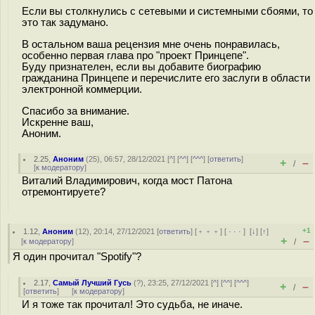
Если вы столкнулись с сетевыми и системными сбоями, то
это так задумано.
В остальном ваша рецензия мне очень понравилась,
особенно первая глава про "проект Принцепе".
Буду признателен, если вы добавите биографию
гражданина Принцепе и перечислите его заслуги в области
электронной коммерции.
Спасибо за внимание.
Искренне ваш,
Аноним.
2.25
,
Аноним
(
25
), 06:57, 28/12/2021 [
^
] [
^^
] [
^^^
] [
ответить
]
+
–
/
[
к модератору
]
Виталий Владимирович, когда мост Патона
отремонтируете?
+1
1.12
,
Аноним
(
12
), 20:14, 27/12/2021 [
ответить
] [
﹢﹢﹢
] [
· · ·
]
[
↓
] [
↑
]
+
–
[
к модератору
]
/
Я один прочитал "Spotify"?
2.17
,
Самый Лучший Гусь
(
?
), 23:25, 27/12/2021 [
^
] [
^^
] [
^^^
]
+
–
/
[
ответить
]
[
к модератору
]
И я тоже так прочитал! Это судьба, не иначе.