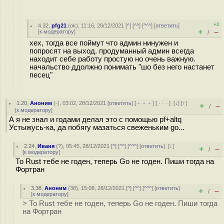
+1
4.32
,
pfg21
(
ok
), 11:16, 28/12/2021 [
^
] [
^^
] [
^^^
] [
ответить
]
+
–
[
к модератору
]
/
хех, тогда все поймут что админ нинужен и
попросят на выход. продуманный админ всегда
находит себе работу простую но очень важную.
начальство ддолжно понимать "шо без него настанет
песец"
1.20
,
Аноним
(
-
), 03:02, 28/12/2021 [
ответить
] [
﹢﹢﹢
] [
· · ·
]
[
↓
] [
↑
]
+
–
/
[
к модератору
]
А я не знал и годами делал это с помощью pf+altq
Устыжусь-ка, да побягу мазаться свеженьким go...
2.24
,
Иваня
(
?
), 05:45, 28/12/2021 [
^
] [
^^
] [
^^^
] [
ответить
]
[
↓
]
+
–
/
[
к модератору
]
То Rust тебе не годен, теперь Go не годен. Пиши тогда на
Фортран
3.38
,
Аноним
(
38
), 15:08, 28/12/2021 [
^
] [
^^
] [
^^^
] [
ответить
]
+
–
/
[
к модератору
]
> То Rust тебе не годен, теперь Go не годен. Пиши тогда
на Фортран