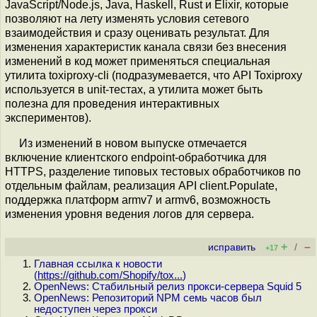
JavaScript/Node.js, Java, Haskell, Rust и Elixir, которые
позволяют на лету изменять условия сетевого
взаимодействия и сразу оценивать результат. Для
изменения характеристик канала связи без внесения
изменений в код может применяться специальная
утилита toxiproxy-cli (подразумевается, что API Toxiproxy
используется в unit-тестах, а утилита может быть
полезна для проведения интерактивных
экспериментов).
Из изменений в новом выпуске отмечается
включение клиентского endpoint-обработчика для
HTTPS, разделение типовых тестовых обработчиков по
отдельным файлам, реализация API client.Populate,
поддержка платформ armv7 и armv6, возможность
изменения уровня ведения логов для сервера.
+
–
исправить
/
+17
Главная ссылка к новости
(
https://github.com/Shopify/tox...
)
OpenNews: Стабильный релиз прокси-сервера Squid 5
OpenNews: Репозиторий NPM семь часов был
недоступен через прокси