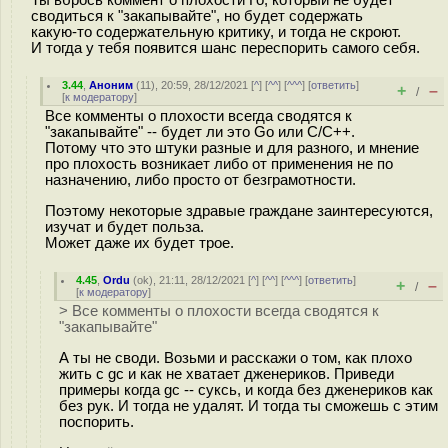
Ты вбрось коммент о плохости Го, который не будет
сводиться к "закапывайте", но будет содержать
какую-то содержательную критику, и тогда не скроют.
И тогда у тебя появится шанс переспорить самого себя.
3.44
,
Аноним
(
11
), 20:59, 28/12/2021 [
^
] [
^^
] [
^^^
] [
ответить
]
+
–
/
[
к модератору
]
Все комменты о плохости всегда сводятся к
"закапывайте" -- будет ли это Go или C/C++.
Потому что это штуки разные и для разного, и мнение
про плохость возникает либо от применения не по
назначению, либо просто от безграмотности.
Поэтому некоторые здравые граждане заинтересуются,
изучат и будет польза.
Может даже их будет трое.
4.45
,
Ordu
(
ok
), 21:11, 28/12/2021 [
^
] [
^^
] [
^^^
] [
ответить
]
+
–
/
[
к модератору
]
> Все комменты о плохости всегда сводятся к
"закапывайте"
А ты не своди. Возьми и расскажи о том, как плохо
жить с gc и как не хватает дженериков. Приведи
примеры когда gc -- суксь, и когда без дженериков как
без рук. И тогда не удалят. И тогда ты сможешь с этим
поспорить.