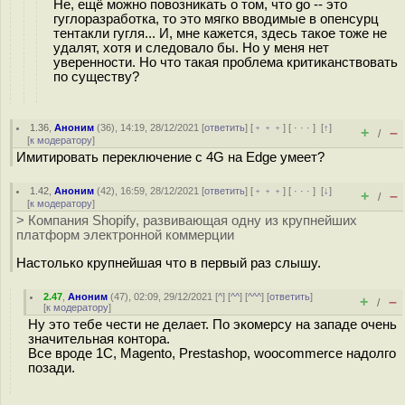
Не, ещё можно повозникать о том, что go -- это
гуглоразработка, то это мягко вводимые в опенсурц
тентакли гугля... И, мне кажется, здесь такое тоже не
удалят, хотя и следовало бы. Но у меня нет
уверенности. Но что такая проблема критиканствовать
по существу?
1.36
,
Аноним
(
36
), 14:19, 28/12/2021 [
ответить
] [
﹢﹢﹢
] [
· · ·
]
[
↑
]
+
–
/
[
к модератору
]
Имитировать переключение с 4G на Edge умеет?
1.42
,
Аноним
(
42
), 16:59, 28/12/2021 [
ответить
] [
﹢﹢﹢
] [
· · ·
]
[
↓
]
+
–
/
[
к модератору
]
> Компания Shopify, развивающая одну из крупнейших
платформ электронной коммерции
Настолько крупнейшая что в первый раз слышу.
2.47
,
Аноним
(
47
), 02:09, 29/12/2021 [
^
] [
^^
] [
^^^
] [
ответить
]
+
–
/
[
к модератору
]
Ну это тебе чести не делает. По экомерсу на западе очень
значительная контора.
Все вроде 1С, Magento, Prestashop, woocommerce надолго
позади.