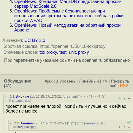
OpenNews: Компания MariaDB представила прокси-
сервер MaxScale 2.0
OpenNews: Проблемы с безопасностью при
использовании протокола автоматической настройки
прокси WPAD
OpenNews: Новый метод атаки на обратный прокси
Apache
Лицензия:
CC BY 3.0
Короткая ссылка: https://opennet.ru/56418-toxiproxy
Ключевые слова:
toxiproxy
,
test
,
unit
,
proxy
При перепечатке указание ссылки на opennet.ru обязательно
Обсуждение
Ajax
|
1 уровень
|
Линейный
|
+/-
|
Раскрыть
(41)
всё
|
RSS
1.1
,
Аноним
(
1
), 17:15, 27/12/2021 [
ответить
] [
﹢﹢﹢
] [
· · ·
]
[
↓
]
+
–
/
[
к модератору
]
проект принцепе не плохой , мог быть и лучше но и сейчас
более не менее
+3
2.2
,
Аноним
(
2
), 17:32, 27/12/2021 [
^
] [
^^
] [
^^^
] [
ответить
]
[
↓
]
+
–
[
к модератору
]
/