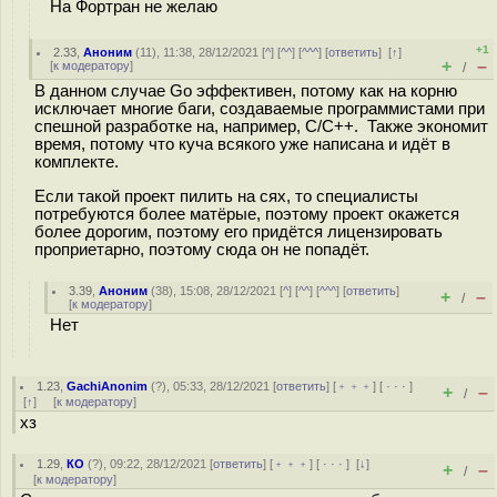
На Фортран не желаю
+1
2.33
,
Аноним
(
11
), 11:38, 28/12/2021 [
^
] [
^^
] [
^^^
] [
ответить
]
[
↑
]
+
–
[
к модератору
]
/
В данном случае Go эффективен, потому как на корню
исключает многие баги, создаваемые программистами при
спешной разработке на, например, C/C++. Также экономит
время, потому что куча всякого уже написана и идёт в
комплекте.
Если такой проект пилить на сях, то специалисты
потребуются более матёрые, поэтому проект окажется
более дорогим, поэтому его придётся лицензировать
проприетарно, поэтому сюда он не попадёт.
3.39
,
Аноним
(
38
), 15:08, 28/12/2021 [
^
] [
^^
] [
^^^
] [
ответить
]
+
–
/
[
к модератору
]
Нет
1.23
,
GachiAnonim
(
?
), 05:33, 28/12/2021 [
ответить
] [
﹢﹢﹢
] [
· · ·
]
+
–
/
[
↑
] [
к модератору
]
хз
1.29
,
КО
(
?
), 09:22, 28/12/2021 [
ответить
] [
﹢﹢﹢
] [
· · ·
]
[
↓
]
+
–
/
[
к модератору
]