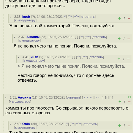
Смысла в поднятии прокси сервера, когда не будет
доступных для него прокси...
2.35
,
kusb
(
?
), 14:06, 28/12/2021 [
^
] [
^^
] [
^^^
] [
ответить
]
+
–
/
[
к модератору
]
Я не понял твой комментарий. Поясни, пожалуйста.
3.37
,
Аноним
(
38
), 15:06, 28/12/2021 [
^
] [
^^
] [
^^^
] [
ответить
]
+
–
/
[
к модератору
]
Я не понял чего ты не понял. Поясни, пожалуйста.
4.41
,
kusb
(
?
), 16:52, 28/12/2021 [
^
] [
^^
] [
^^^
] [
ответить
]
+
–
/
[
к модератору
]
> Я не понял чего ты не понял. Поясни, пожалуйста.
Честно говоря не понимаю, что я должен здесь
отвечать.
+1
1.31
,
Аноним
(
11
), 10:48, 28/12/2021 [
ответить
] [
﹢﹢﹢
] [
· · ·
]
[
↓
] [
↑
]
+
–
[
к модератору
]
/
комменты про плохость Go скрывают, некого переспорить о
его сильных сторонах.
2.40
,
Ordu
(
ok
), 16:07, 28/12/2021 [
^
] [
^^
] [
^^^
] [
ответить
]
+
–
/
[
к модератору
]