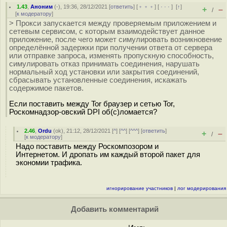
1.43
,
Аноним
(
-
), 19:36, 28/12/2021 [
ответить
] [
﹢﹢﹢
] [
· · ·
]
[
↑
]
+
–
/
[
к модератору
]
> Прокси запускается между проверяемым приложением и
сетевым сервисом, с которым взаимодействует данное
приложение, после чего может симулировать возникновение
определённой задержки при получении ответа от сервера
или отправке запроса, изменять пропускную способность,
симулировать отказ принимать соединения, нарушать
нормальный ход установки или закрытия соединений,
сбрасывать установленные соединения, искажать
содержимое пакетов.
Если поставить между Tor браузер и сетью Tor,
Роскомнадзор-овский DPI об(с)ломается?
2.46
,
Ordu
(
ok
), 21:12, 28/12/2021 [
^
] [
^^
] [
^^^
] [
ответить
]
+
–
/
[
к модератору
]
Надо поставить между Роскомпозором и
Интернетом. И дропать им каждый второй пакет для
экономии трафика.
игнорирование участников
|
лог модерирования
Добавить комментарий