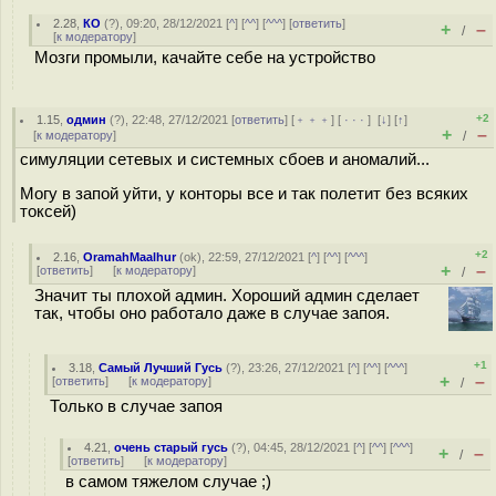
2.28
,
КО
(
?
), 09:20, 28/12/2021 [
^
] [
^^
] [
^^^
] [
ответить
]
+
–
/
[
к модератору
]
Мозги промыли, качайте себе на устройство
+2
1.15
,
одмин
(
?
), 22:48, 27/12/2021 [
ответить
] [
﹢﹢﹢
] [
· · ·
]
[
↓
] [
↑
]
+
–
[
к модератору
]
/
симуляции сетевых и системных сбоев и аномалий...
Могу в запой уйти, у конторы все и так полетит без всяких
токсей)
+2
2.16
,
OramahMaalhur
(
ok
), 22:59, 27/12/2021 [
^
] [
^^
] [
^^^
]
+
–
[
ответить
]
[
к модератору
]
/
Значит ты плохой админ. Хороший админ сделает
так, чтобы оно работало даже в случае запоя.
+1
3.18
,
Самый Лучший Гусь
(
?
), 23:26, 27/12/2021 [
^
] [
^^
] [
^^^
]
+
–
[
ответить
]
[
к модератору
]
/
Только в случае запоя
4.21
,
очень старый гусь
(
?
), 04:45, 28/12/2021 [
^
] [
^^
] [
^^^
]
+
–
/
[
ответить
]
[
к модератору
]
в самом тяжелом случае ;)