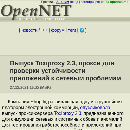
Профиль:
Аноним
(
вход
|
регистрация
)
неRU
opennet.me
[
новости
/
+++
|
форум
|
теги
|
]
Выпуск Toxiproxy 2.3, прокси для
проверки устойчивости
приложений к сетевым проблемам
27.12.2021 16:35 (MSK)
Компания Shopify, развивающая одну из крупнейших
платформ электронной коммерции,
опубликовала
выпуск прокси-сервера
Toxiproxy 2.3
, предназначенного
для симуляции сетевых и системных сбоев и аномалий
для тестирования работоспособности приложений при