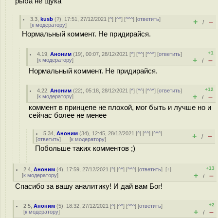
рыба не щука
3.3
,
kusb
(
?
), 17:51, 27/12/2021 [
^
] [
^^
] [
^^^
] [
ответить
]
+
–
/
[
к модератору
]
Нормальный коммент. Не придирайся.
+1
4.19
,
Аноним
(
19
), 00:07, 28/12/2021 [
^
] [
^^
] [
^^^
] [
ответить
]
+
–
[
к модератору
]
/
Нормальный коммент. Не придирайся.
+12
4.22
,
Аноним
(
22
), 05:18, 28/12/2021 [
^
] [
^^
] [
^^^
] [
ответить
]
+
–
[
к модератору
]
/
коммент в принцепе не плохой, мог быть и лучше но и
сейчас более не менее
5.34
,
Аноним
(
34
), 12:45, 28/12/2021 [
^
] [
^^
] [
^^^
]
+
–
/
[
ответить
]
[
к модератору
]
Побольше таких комментов ;)
+13
2.4
,
Аноним
(
4
), 17:59, 27/12/2021 [
^
] [
^^
] [
^^^
] [
ответить
]
[
↑
]
+
–
[
к модератору
]
/
Спасибо за вашу аналитику! И дай вам Бог!
+2
2.5
,
Аноним
(
5
), 18:32, 27/12/2021 [
^
] [
^^
] [
^^^
] [
ответить
]
+
–
[
к модератору
]
/