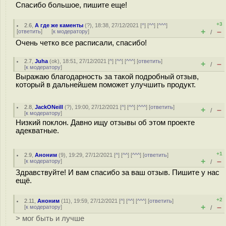
Спасибо большое, пишите еще!
+3
2.6
,
А где же каменты
(
?
), 18:38, 27/12/2021 [
^
] [
^^
] [
^^^
]
+
–
[
ответить
]
[
к модератору
]
/
Очень четко все расписали, спасибо!
2.7
,
Juha
(
ok
), 18:51, 27/12/2021 [
^
] [
^^
] [
^^^
] [
ответить
]
+
–
/
[
к модератору
]
Выражаю благодарность за такой подробный отзыв,
который в дальнейшем поможет улучшить продукт.
2.8
,
JackONeill
(
?
), 19:00, 27/12/2021 [
^
] [
^^
] [
^^^
] [
ответить
]
+
–
/
[
к модератору
]
Низкий поклон. Давно ищу отзывы об этом проекте
адекватные.
+1
2.9
,
Аноним
(
9
), 19:29, 27/12/2021 [
^
] [
^^
] [
^^^
] [
ответить
]
+
–
[
к модератору
]
/
Здравствуйте! И вам спасибо за ваш отзыв. Пишите у нас
ещё.
+2
2.11
,
Аноним
(
11
), 19:59, 27/12/2021 [
^
] [
^^
] [
^^^
] [
ответить
]
+
–
[
к модератору
]
/
> мог быть и лучше