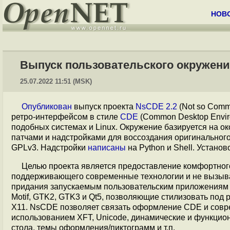
НОВ
Выпуск пользовательского окружени
25.07.2022 11:51 (MSK)
Опубликован
выпуск проекта
NsCDE 2.2
(Not so Comm
ретро-интерфейсом в стиле
CDE
(Common Desktop Envir
подобных системах и Linux. Окружение базируется на 
патчами и надстройками для воссоздания оригинального
GPLv3. Надстройки
написаны
на Python и Shell. Устано
Целью проекта является предоставление комфортного
поддерживающего современные технологии и не вызыва
придания запускаемым пользовательским приложениям 
Motif, GTK2, GTK3 и Qt5, позволяющие стилизовать по
X11. NsCDE позволяет связать оформление CDE и совре
использованием XFT, Unicode, динамические и функцио
стола, темы оформления/пиктограмм и т.п.