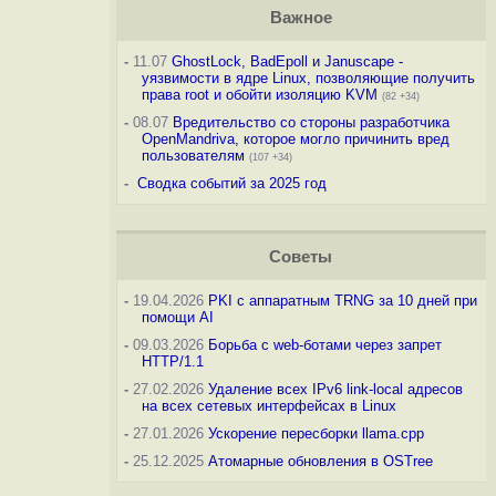
Важное
-
11.07
GhostLock, BadEpoll и Januscape -
уязвимости в ядре Linux, позволяющие получить
права root и обойти изоляцию KVM
(82 +34)
-
08.07
Вредительство со стороны разработчика
OpenMandriva, которое могло причинить вред
пользователям
(107 +34)
-
Сводка событий за 2025 год
Советы
-
19.04.2026
PKI с аппаратным TRNG за 10 дней при
помощи AI
-
09.03.2026
Борьба с web-ботами через запрет
HTTP/1.1
-
27.02.2026
Удаление всех IPv6 link-local адресов
на всех сетевых интерфейсах в Linux
-
27.01.2026
Ускорение пересборки llama.cpp
-
25.12.2025
Атомарные обновления в OSTree