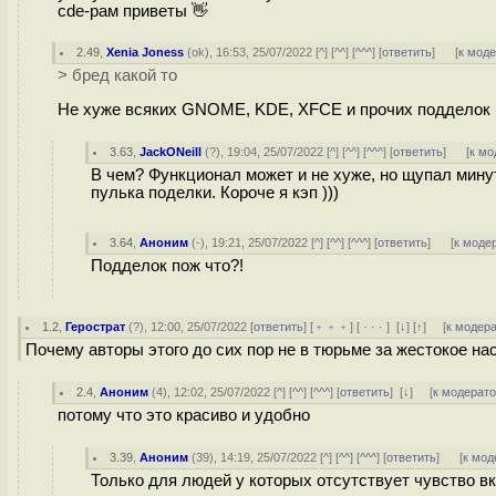
cde-рам приветы 👋
2.49
,
Xenia Joness
(
ok
), 16:53, 25/07/2022 [
^
] [
^^
] [
^^^
] [
ответить
]
[
к мод
> бред какой то
Не хуже всяких GNOME, KDE, XFCE и прочих подделок
3.63
,
JackONeill
(
?
), 19:04, 25/07/2022 [
^
] [
^^
] [
^^^
] [
ответить
]
[
к мо
В чем? Функционал может и не хуже, но щупал минут 
пулька поделки. Короче я кэп )))
3.64
,
Аноним
(
-
), 19:21, 25/07/2022 [
^
] [
^^
] [
^^^
] [
ответить
]
[
к моде
Подделок пож что?!
1.2
,
Герострат
(
?
), 12:00, 25/07/2022 [
ответить
] [
﹢﹢﹢
] [
· · ·
]
[
↓
] [
↑
] [
к модер
Почему авторы этого до сих пор не в тюрьме за жестокое н
2.4
,
Аноним
(
4
), 12:02, 25/07/2022 [
^
] [
^^
] [
^^^
] [
ответить
]
[
↓
] [
к модерат
потому что это красиво и удобно
3.39
,
Аноним
(
39
), 14:19, 25/07/2022 [
^
] [
^^
] [
^^^
] [
ответить
]
[
к мод
Только для людей у которых отсутствует чувство вк