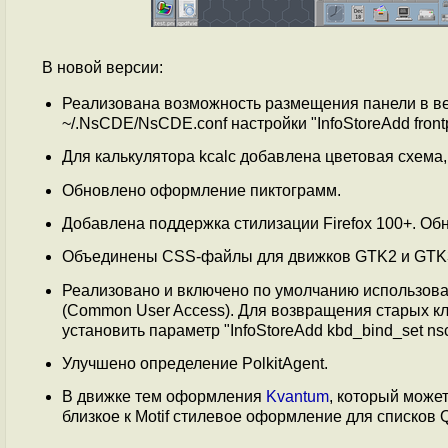
В новой версии:
Реализована возможность размещения панели в ве
~/.NsCDE/NsCDE.conf настройки "InfoStoreAdd frontpa
Для калькулятора kcalc добавлена цветовая схема
Обновлено оформление пиктограмм.
Добавлена поддержка стилизации Firefox 100+. О
Объединены CSS-файлы для движков GTK2 и GTK
Реализовано и включено по умолчанию использов
(Common User Access). Для возвращения старых к
установить параметр "InfoStoreAdd kbd_bind_set n
Улучшено определение PolkitAgent.
В движке тем оформления
Kvantum
, который может
близкое к Motif стилевое оформление для списков Q