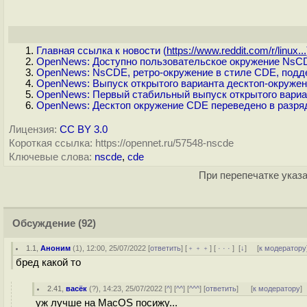
Главная ссылка к новости (
https://www.reddit.com/r/linux...
OpenNews: Доступно пользовательское окружение NsCD
OpenNews: NsCDE, ретро-окружение в стиле CDE, под
OpenNews: Выпуск открытого варианта десктоп-окружен
OpenNews: Первый стабильный выпуск открытого вариа
OpenNews: Десктоп окружение CDE переведено в разря
Лицензия:
CC BY 3.0
Короткая ссылка: https://opennet.ru/57548-nscde
Ключевые слова:
nscde
,
cde
При перепечатке указа
Обсуждение
(92)
1.1
,
Аноним
(
1
), 12:00, 25/07/2022 [
ответить
] [
﹢﹢﹢
] [
· · ·
]
[
↓
] [
к модератору
бред какой то
2.41
,
васёк
(
?
), 14:23, 25/07/2022 [
^
] [
^^
] [
^^^
] [
ответить
]
[
к модератору
]
уж лучше на MacOS посижу...