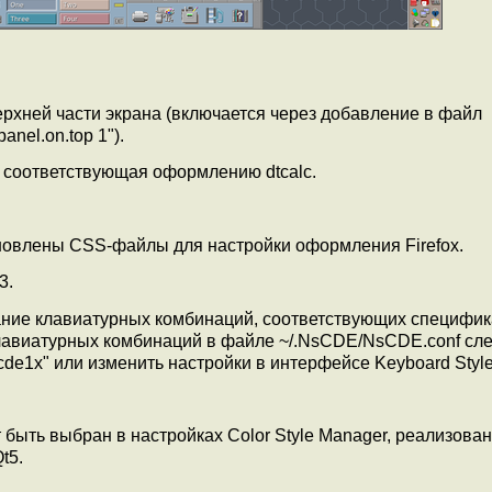
рхней части экрана (включается через добавление в файл
nel.on.top 1").
, соответствующая оформлению dtcalc.
бновлены CSS-файлы для настройки оформления Firefox.
3.
ание клавиатурных комбинаций, соответствующих специфи
лавиатурных комбинаций в файле ~/.NsCDE/NsCDE.conf сле
scde1x" или изменить настройки в интерфейсе Keyboard Styl
 быть выбран в настройках Color Style Manager, реализова
t5.