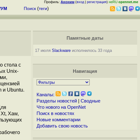
Профиль:
Аноним
(
вход
|
регистрация
)
неRU
opennet.me
РУМ
Поиск
(
теги
)
Памятные даты
17 июля
Slackware
исполнилось 33 года
о стола с
ых Unix-
Навигация
ми,
ицензией
 и Ubuntu.
Каналы:
Разделы новостей
|
Сводные
Для
Что нового на OpenNet
Xt, Xaw,
Поиск в новостях
ользующих
Новые комментарии
Добавить свою новость
рабочего