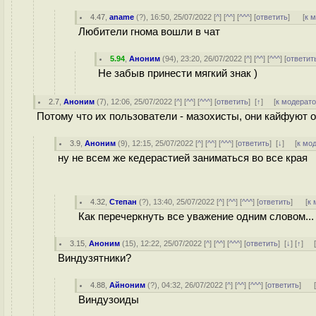
4.47
,
aname
(
?
), 16:50, 25/07/2022 [
^
] [
^^
] [
^^^
] [
ответить
]
[
к 
Любители гнома вошли в чат
5.94
,
Аноним
(
94
), 23:20, 26/07/2022 [
^
] [
^^
] [
^^^
] [
ответит
Не забыв принести мягкий знак )
2.7
,
Аноним
(
7
), 12:06, 25/07/2022 [
^
] [
^^
] [
^^^
] [
ответить
]
[
↑
] [
к модерат
Потому что их пользователи - мазохисты, они кайфуют о
3.9
,
Аноним
(
9
), 12:15, 25/07/2022 [
^
] [
^^
] [
^^^
] [
ответить
]
[
↓
] [
к мо
ну не всем же кедерастией заниматься во все края
4.32
,
Степан
(
?
), 13:40, 25/07/2022 [
^
] [
^^
] [
^^^
] [
ответить
]
[
к 
Как перечеркнуть все уважение одним словом...
3.15
,
Аноним
(
15
), 12:22, 25/07/2022 [
^
] [
^^
] [
^^^
] [
ответить
]
[
↓
] [
↑
] 
Виндузятники?
4.88
,
Айноним
(
?
), 04:32, 26/07/2022 [
^
] [
^^
] [
^^^
] [
ответить
]
Виндузоиды