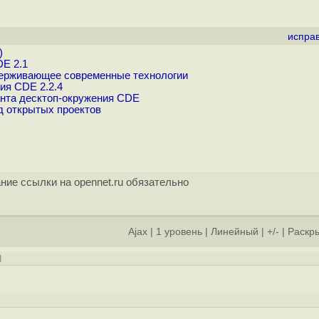
испра
)
E 2.1
держивающее современные технологии
ия CDE 2.2.4
нта десктоп-окружения CDE
д открытых проектов
ние ссылки на opennet.ru обязательно
Ajax
|
1 уровень
|
Линейный
|
+/-
|
Раскры
]