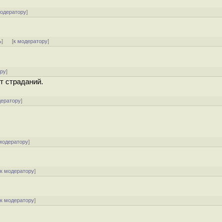
модератору
]
ь
]
[
к модератору
]
ору
]
т страданий.
дератору
]
модератору
]
[
к модератору
]
[
к модератору
]