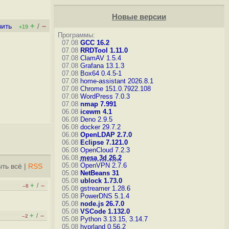
Новые версии
+
–
вить
/
+19
Программы:
07.08
GCC 16.2
07.08
RRDTool 1.11.0
07.08
ClamAV 1.5.4
07.08
Grafana 13.1.3
07.08
Box64 0.4.5-1
07.08
home-assistant 2026.8.1
07.08
Chrome 151.0.7922.108
07.08
WordPress 7.0.3
07.08
nmap 7.991
06.08
icewm 4.1
06.08
Deno 2.9.5
06.08
docker 29.7.2
06.08
OpenLDAP 2.7.0
06.08
Eclipse 7.121.0
06.08
OpenCloud 7.2.3
06.08
mesa 3d 26.2
05.08
OpenVPN 2.7.6
ть всё
|
RSS
05.08
NetBeans 31
05.08
ublock 1.73.0
+
–
/
–8
05.08
gstreamer 1.28.6
05.08
PowerDNS 5.1.4
05.08
node.js 26.7.0
05.08
VSCode 1.132.0
+
–
/
–2
05.08
Python 3.13.15, 3.14.7
05.08
hyprland 0.56.2