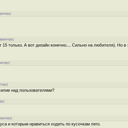
ератору
]
дератору
]
15 только. А вот дизайн конечно.... Сильно на любителя). Но в 
ратору
]
атору
]
асилие над пользователями?
ору
]
ератору
]
уса и которым нравиться ходить по кусочкам лего.