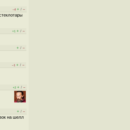
+
–
/
–4
 стеклотары
+
–
/
+1
+
–
/
+
–
/
–1
+
–
/
+2
+
–
/
зок на шелл