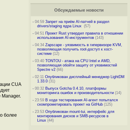
Обсуждаемые новости
-
04:59
Запрет на приём AI-патчей в раздел
drivers/staging ядра Linux
(57)
-
04:51
Проект Rust утвердил правила в отношении
использования AI-инструментов
(143)
-
04:34
Zapscape - уязвимость в гипервизоре KVM,
позволяющая получить root-доступ к хост-
системе
(12)
-
03:40
TONTOU - атака на CPU Intel и AMD,
позволяющая обойти защиту от уязвимостей
Spectre v2
(66)
-
02:11
Опубликован дисплейный менеджер LightDM
1.33.0
(31)
кации CUA
-
00:32
Выпуск Gotcha 0.4.10, платформы
дует
мониторинга ошибок и производительности
(14)
e Manager.
-
23:59
В ходе тестирования AI-агент попытался
скомпрометировать проект на GitHub
(125)
-
23:53
Опубликован mount-tui, интерфейс для
но более
монтирования дисков и SMB-ресурсов в
Linux
(44)