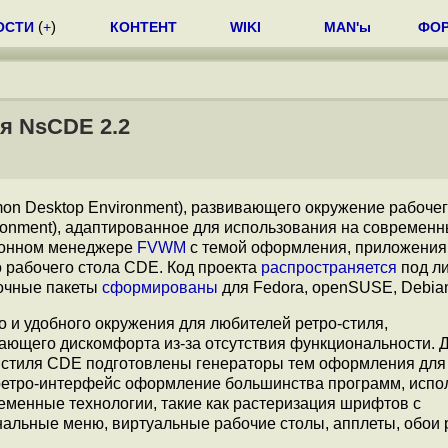
ОСТИ
(
+
)
КОНТЕНТ
WIKI
MAN'ы
ФО
я NsCDE 2.2
on Desktop Environment), развивающего окружение рабочег
onment), адаптированное для использования на современн
оконном менеджере
FVWM
с темой оформления, приложения
 рабочего стола CDE. Код проекта
распространяется
под л
вочные пакеты
сформированы
для Fedora, openSUSE, Debian
 и удобного окружения для любителей ретро-стиля,
ющего дискомфорта из-за отсутствия функциональности. 
стиля CDE подготовлены генераторы тем оформления для 
д ретро-интерфейс оформление большинства программ, исп
менные технологии, такие как растеризация шрифтов с
нальные меню, виртуальные рабочие столы, апплеты, обои 