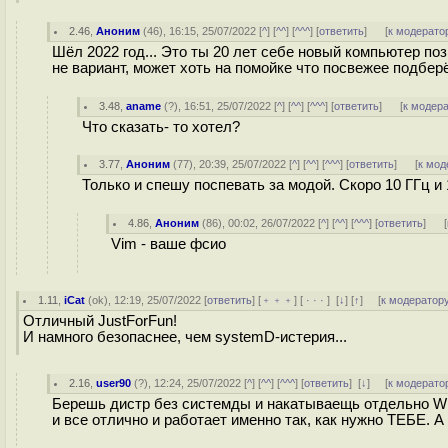
2.46
,
Аноним
(
46
), 16:15, 25/07/2022 [
^
] [
^^
] [
^^^
] [
ответить
]
[
к модерато
Шёл 2022 год... Это ты 20 лет себе новый компьютер п
не вариант, может хоть на помойке что посвежее подбе
3.48
,
aname
(
?
), 16:51, 25/07/2022 [
^
] [
^^
] [
^^^
] [
ответить
]
[
к модер
Что сказать- то хотел?
3.77
,
Аноним
(
77
), 20:39, 25/07/2022 [
^
] [
^^
] [
^^^
] [
ответить
]
[
к мод
Только и спешу поспевать за модой. Скоро 10 ГГц и
4.86
,
Аноним
(
86
), 00:02, 26/07/2022 [
^
] [
^^
] [
^^^
] [
ответить
]
[
Vim - ваше фсио
1.11
,
iCat
(
ok
), 12:19, 25/07/2022 [
ответить
] [
﹢﹢﹢
] [
· · ·
]
[
↓
] [
↑
] [
к модератор
Отличный JustForFun!
И намного безопаснее, чем systemD-истерия...
2.16
,
user90
(
?
), 12:24, 25/07/2022 [
^
] [
^^
] [
^^^
] [
ответить
]
[
↓
] [
к модерато
Берешь дистр без системды и накатываещь отдельно W
и все отлично и работает именно так, как нужно ТЕБЕ. 