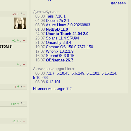
далее>>
Дистрибутивы:
+
–
/
–5
05.08
Tails 7.10.1
04.08
Deepin 25.2.1
03.08
Azure Linux 3.0.20260803
01.08
NetBSD 11.0
24.07
Ubuntu Touch 24.04 2.0
23.07
Solaris 11.4 SRU94
+
–
/
+1
21.07
Omarchy 3.8.4
этом и
19.07
Chrome OS 150.0.7871.150
17.07
Whonix 18.2.1.9
16.07
SteamOS 3.8.15
16.07
OPNsense 26.7
+
–
/
Актуальные ядра Linux:
06.08
7.1.7
,
6.18.43
,
6.6.149
,
6.1.181
,
5.15.214
,
5.10.263
03.08
6.12.101
+
–
/
–4
Изменения в ядре 7.2
+
–
/
+12
+
–
/
+1