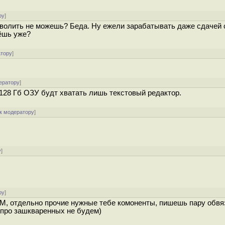
ру
]
озволить не можешь? Беда. Ну ежели зарабатывать даже сдачей
рёшь уже?
атору
]
ератору
]
 128 Гб ОЗУ будт хватать лишь текстовый редактор.
к модератору
]
у
]
ру
]
M, отдельно прочие нужные тебе комоненты, пишешь пару обвя
А про зашкваренных не будем)