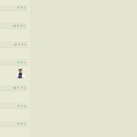
+
–
/
+
–
/
+2
+
–
/
–1
+
–
/
+
–
/
+2
+
–
/
+
–
/