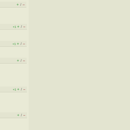
+
–
/
+
–
/
+1
+
–
/
+1
+
–
/
+
–
/
+1
+
–
/