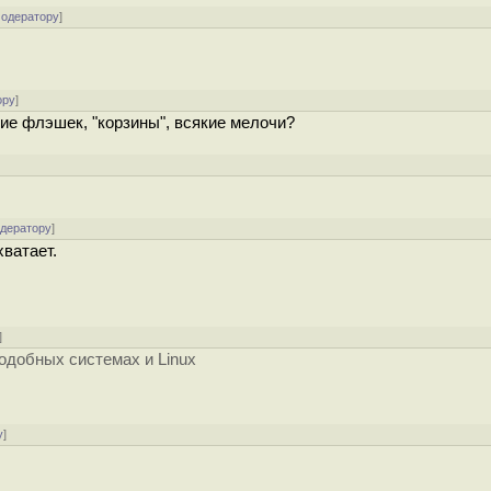
модератору
]
ору
]
ие флэшек, "корзины", всякие мелочи?
]
одератору
]
ватает.
]
одобных системах и Linux
у
]