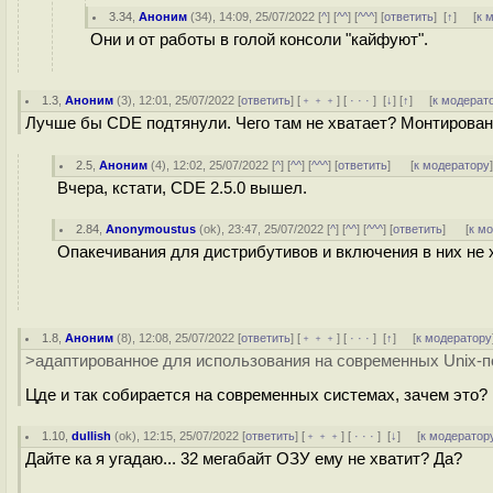
3.34
,
Аноним
(
34
), 14:09, 25/07/2022 [
^
] [
^^
] [
^^^
] [
ответить
]
[
↑
] [
к 
Они и от работы в голой консоли "кайфуют".
1.3
,
Аноним
(
3
), 12:01, 25/07/2022 [
ответить
] [
﹢﹢﹢
] [
· · ·
]
[
↓
] [
↑
] [
к модерат
Лучше бы CDE подтянули. Чего там не хватает? Монтирован
2.5
,
Аноним
(
4
), 12:02, 25/07/2022 [
^
] [
^^
] [
^^^
] [
ответить
]
[
к модератору
Вчера, кстати, CDE 2.5.0 вышел.
2.84
,
Anonymoustus
(
ok
), 23:47, 25/07/2022 [
^
] [
^^
] [
^^^
] [
ответить
]
[
к м
Опакечивания для дистрибутивов и включения в них не х
1.8
,
Аноним
(
8
), 12:08, 25/07/2022 [
ответить
] [
﹢﹢﹢
] [
· · ·
]
[
↑
] [
к модератору
>адаптированное для использования на современных Unix-п
Цде и так собирается на современных системах, зачем это?
1.10
,
dullish
(
ok
), 12:15, 25/07/2022 [
ответить
] [
﹢﹢﹢
] [
· · ·
]
[
↓
] [
к модератор
Дайте ка я угадаю... 32 мегабайт ОЗУ ему не хватит? Да?