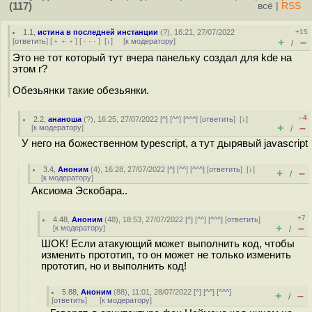
(117)
всё
|
RSS
1.1
,
истина в последней инстанции
(
?
), 16:21, 27/07/2022
+15
+
–
[
ответить
] [
﹢﹢﹢
] [
· · ·
]
[
↓
] [
к модератору
]
/
Это не тот который тут вчера панельку создал для kde на
этом г?
Обезьянки такие обезьянки.
–4
2.2
,
ананоша
(
?
), 16:25, 27/07/2022 [
^
] [
^^
] [
^^^
] [
ответить
]
[
↓
]
+
–
[
к модератору
]
/
У него на божественном typescript, а тут дырявый javascript
3.4
,
Аноним
(
4
), 16:28, 27/07/2022 [
^
] [
^^
] [
^^^
] [
ответить
]
[
↓
]
+
–
/
[
к модератору
]
Аксиома Эскобара..
+7
4.48
,
Аноним
(
48
), 18:53, 27/07/2022 [
^
] [
^^
] [
^^^
] [
ответить
]
+
–
[
к модератору
]
/
ШОК! Если атакующий может выполнить код, чтобы
изменить прототип, то он может не только изменить
прототип, но и выполнить код!
5.88
,
Аноним
(
88
), 11:01, 28/07/2022 [
^
] [
^^
] [
^^^
]
+
–
/
[
ответить
]
[
к модератору
]