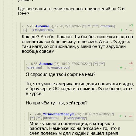
Где все ваши тысячи классных приложений на С и
С++?
+3
5.28
,
Аноним
(
-
), 17:28, 27/07/2022 [
^
] [
^^
] [
^^^
] [
ответить
]
+
–
[
↓
] [
к модератору
]
/
Как где? У тебя, баклан. Ты бы без сишечки сюда на
опеннетик вообще пискнуть не смог. А вот JS здесь
таки наглухо опционален, у меня он тут зарублен
вообще совсем.
–4
6.36
,
Аноним
(
27
), 18:10, 27/07/2022 [
^
] [
^^
] [
^^^
]
+
–
[
ответить
]
[
к модератору
]
/
Я спросил где твой софт на нём?
То, что умные американские дяди написали и ядро,
и браузер, и ОС когда и в помине JS не было, это я
в курсе.
Но при чём тут ты, хейтерок?
7.46
,
YetAnotherOnanym
(
ok
), 18:39, 27/07/2022 [
^
]
+
–
/
[
^^
] [
^^^
] [
ответить
]
[
к модератору
]
Мой - у меня и организаций, в которых я
работал. Немножечко на гитхабе - то, что я
счёл полезным для людей и нашёл время