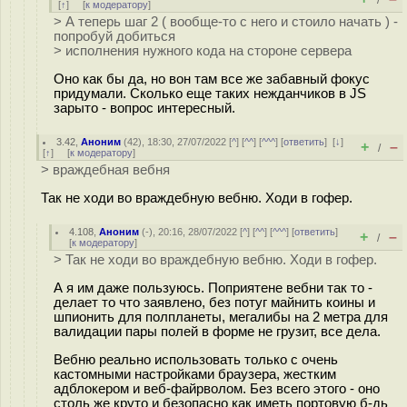
/
[
↑
] [
к модератору
]
> А теперь шаг 2 ( вообще-то с него и стоило начать ) -
попробуй добиться
> исполнения нужного кода на стороне сервера
Оно как бы да, но вон там все же забавный фокус
придумали. Сколько еще таких нежданчиков в JS
зарыто - вопрос интересный.
3.42
,
Аноним
(
42
), 18:30, 27/07/2022 [
^
] [
^^
] [
^^^
] [
ответить
]
[
↓
]
+
–
/
[
↑
] [
к модератору
]
> враждебная вебня
Так не ходи во враждебную вебню. Ходи в гофер.
4.108
,
Аноним
(
-
), 20:16, 28/07/2022 [
^
] [
^^
] [
^^^
] [
ответить
]
+
–
/
[
к модератору
]
> Так не ходи во враждебную вебню. Ходи в гофер.
А я им даже пользуюсь. Поприятене вебни так то -
делает то что заявлено, без потуг майнить коины и
шпионить для полпланеты, мегалибы на 2 метра для
валидации пары полей в форме не грузит, все дела.
Вебню реально использовать только с очень
кастомными настройками браузера, жестким
адблокером и веб-файрволом. Без всего этого - оно
столь же круто и безопасно как иметь портовую б-дь