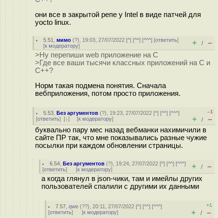
они все в закрытой репе у Intel в виде патчей для
yocto linux.
5.51
,
мимо
(
?
), 19:03, 27/07/2022 [
^
] [
^^
] [
^^^
] [
ответить
]
+
–
/
[
к модератору
]
>Ну перепиши web приложение на C
>Где все ваши тысячи классных приложений на С и
С++?
Норм такая подмена понятия. Сначала
вебприложения, потом просто приложения.
–1
5.53
,
Без аргументов
(
?
), 19:23, 27/07/2022 [
^
] [
^^
] [
^^^
]
+
–
[
ответить
]
[
↓
] [
к модератору
]
/
буквально пару мес назад вебманки нахимичили в
сайте ПР так, что мне показывались разные чужие
посылки при каждом обновлении страницы.
6.54
,
Без аргументов
(
?
), 19:24, 27/07/2022 [
^
] [
^^
] [
^^^
]
+
–
/
[
ответить
]
[
к модератору
]
а когда глянул в json-чики, там и имейлы других
пользователей спалили с другими их данными
+1
7.57
,
qwe
(
??
), 20:11, 27/07/2022 [
^
] [
^^
] [
^^^
]
+
–
[
ответить
]
[
к модератору
]
/