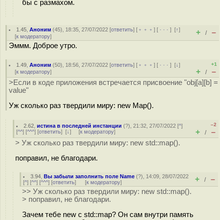
бы с размахом.
1.45
,
Аноним
(
45
), 18:35, 27/07/2022 [
ответить
] [
﹢﹢﹢
] [
· · ·
]
[
↑
]
+
–
/
[
к модератору
]
Эммм. Доброе утро.
+1
1.49
,
Аноним
(
50
), 18:56, 27/07/2022 [
ответить
] [
﹢﹢﹢
] [
· · ·
]
[
↓
]
+
–
[
к модератору
]
/
>Если в коде приложения встречается присвоение "obj[a][b] =
value"
Уж сколько раз твердили миру: new Map().
–2
2.62
,
истина в последней инстанции
(
?
), 21:32, 27/07/2022 [
^
]
+
–
[
^^
] [
^^^
] [
ответить
]
[
↓
] [
к модератору
]
/
> Уж сколько раз твердили миру: new std::map().
поправил, не благодари.
3.94
,
Вы забыли заполнить поле Name
(
?
), 14:09, 28/07/2022
+
–
/
[
^
] [
^^
] [
^^^
] [
ответить
]
[
к модератору
]
>> Уж сколько раз твердили миру: new std::map().
> поправил, не благодари.
Зачем тебе new с std::map? Он сам внутри память