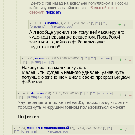
Где-то с год назад на довольно популярном в России
сайте изучения английского яз...
большой текст
свёрнут,
показать
7.105
,
Аноним
(
-
), 20:01, 28/07/2022 [
^
] [
^^
] [
^^^
]
+
–
/
[
ответить
]
[
к модератору
]
А я вообще уронил вон тому вебмакакеру его
чудо-код первым же реквестом. Пора йогой
заняться - двойного фэйспалма уже
недостаточно!!!
5.79
,
мевин
(
?
), 08:58, 28/07/2022 [
^
] [
^^
] [
^^^
] [
ответить
]
+
–
/
[
↑
] [
к модератору
]
Накинулись на мальчонку лол.
Малыш, ты будешь немного удивлен, узнав чуть
получше о жизненном цикле своих прекрасных дам
файликов.
4.50
,
Аноним
(
50
), 18:59, 27/07/2022 [
^
] [
^^
] [
^^^
] [
ответить
]
+
–
/
[
↑
] [
к модератору
]
>ну перепиши linux kernel на JS, посмотрим, кто этим
тормознутым жрущим говном пользоваться сможет
Пофиксил.
3.23
,
Аноним II Великолепный
(
?
), 17:03, 27/07/2022 [
^
] [
^^
]
+
–
/
[
^^^
] [
ответить
]
[
↑
] [
к модератору
]