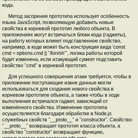
кода.
Метод засорения прототипа использует особенность
языка JavaScript, позволяющую добавить новые
свойства в корневой прототип любого объекта. В
приложениях могут встречаться блоки кода (гаджеты),
на работу которых влияет подставленное свойство,
например, в коде может быть конструкция вида 'const
cmd = options.cmd || "/bin/sh"', логика работы которой
будет изменена, если атакующий сумеет подставить
свойство "cmd" в корневой прототип.
Для успешного совершения атаки требуется, чтобы в
приложении поступающие извне данные могли
использоваться для создания нового свойства в
корневом прототипе объекта, а также чтобы в ходе
выполнения встречался гаджет, зависящий от
изменённого свойства. Изменение прототипа
осуществляется благодаря обработке в Node.js
служебных свойств "__proto__" и "constructor". Свойство
"__proto__" возвращает прототип класса объекта, а
свойство "constructor" возвращает функцию,