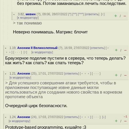
без презика. Потом заманаешься лечить последствия.
3.82
,
мевин
(
?
), 09:06, 28/07/2022 [
^
] [
^^
] [
^^^
] [
ответить
]
[
↑
]
+
–
/
[
к модератору
]
> так понимаю
Неверно понимаешь. Матрикс блочит
1.19
,
Аноним II Великолепный
(
?
), 16:59, 27/07/2022 [
ответить
] [
﹢
+
–
/
﹢﹢
] [
· · ·
]
[
↑
] [
к модератору
]
Браузерное поделие пустили в сервера, что теперь делать?
как жить? как спать? как спать теперь?
1.21
,
Аноним
(
25
), 17:01, 27/07/2022 [
ответить
] [
﹢﹢﹢
] [
· · ·
]
+
–
/
[
к модератору
]
> Для успешного совершения атаки требуется, чтобы в
приложении поступающие извне данные могли
использоваться для создания нового свойства в корневом
прототипе объекта
Очередной цирк безопасности.
–1
1.24
,
Аноним
(
24
), 17:03, 27/07/2022 [
ответить
] [
﹢﹢﹢
] [
· · ·
]
[
↓
]
+
–
[
к модератору
]
/
Prototype-based programming, кушайте :3