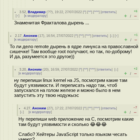
+6
3.52
,
Владимир
(
??
), 19:22, 27/07/2022 [
^
] [
^^
] [
^^^
] [
ответить
]
+
–
[
↑
] [
к модератору
]
/
Знаменитая Фракталова дырень ...
+1
2.17
,
Аноним
(
17
), 16:54, 27/07/2022 [
^
] [
^^
] [
^^^
] [
ответить
]
[
↓
] [
↑
]
+
–
[
к модератору
]
/
То ли дело remote дырень в ядре линукса на православной
сишечке! Там вообще root получают, но так, по-доброму!
И да, разумеется это другое))
+2
3.20
,
Аноним
(
20
), 16:59, 27/07/2022 [
^
] [
^^
] [
^^^
] [
ответить
]
[
↓
]
+
–
[
к модератору
]
/
ну перепиши linux kernel на JS, посмотрим какие там
будут уязвимости. И переписать надо так, чтоб
запускался на голом железе и можно было в нем
запустить эту твою нодужыэс
–7
4.27
,
Аноним
(
27
), 17:22, 27/07/2022 [
^
] [
^^
] [
^^^
] [
ответить
]
+
–
[
↓
] [
к модератору
]
/
Ну перепиши web приложение на C, посмотрим какие
там будут уязвимости и сколько 😂😂😂
Слабо? Хейтеры JavaScript только языком чесать
умеют?