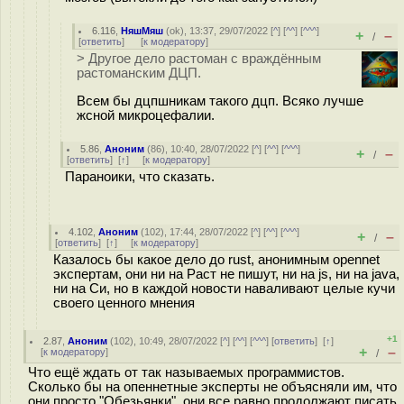
6.116
,
НяшМяш
(
ok
), 13:37, 29/07/2022 [
^
] [
^^
] [
^^^
]
+
–
/
[
ответить
]
[
к модератору
]
> Другое дело растоман с враждённым
растоманским ДЦП.
Всем бы дцпшникам такого дцп. Всяко лучше
жсной микроцефалии.
5.86
,
Аноним
(
86
), 10:40, 28/07/2022 [
^
] [
^^
] [
^^^
]
+
–
/
[
ответить
]
[
↑
] [
к модератору
]
Параноики, что сказать.
4.102
,
Аноним
(
102
), 17:44, 28/07/2022 [
^
] [
^^
] [
^^^
]
+
–
/
[
ответить
]
[
↑
] [
к модератору
]
Казалось бы какое дело до rust, анонимным opennet
экспертам, они ни на Раст не пишут, ни на js, ни на java,
ни на Си, но в каждой новости наваливают целые кучи
своего ценного мнения
+1
2.87
,
Аноним
(
102
), 10:49, 28/07/2022 [
^
] [
^^
] [
^^^
] [
ответить
]
[
↑
]
+
–
[
к модератору
]
/
Что ещё ждать от так называемых программистов.
Сколько бы на опеннетные эксперты не объясняли им, что
они просто "Обезьянки", они все равно продолжают писать