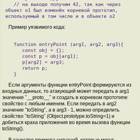
   // на выходе получим 42, так как через 
объект o1 был изменён корневой прототип, 
Пример уязвимого кода:
   function entryPoint (arg1, arg2, arg3){

      const obj = {};

      const p = obj[arg1];

      p[arg2] = arg3;

      return p; 

Если аргументы функции entryPoint формируются из
входных данных, то атакующий может передать в arg1
значение "__proto__" и создать в корневом прототипе
свойство с любым именем. Если передать в arg2
значение "toString", а в arg3 - 1, можно определить
свойство "toString" (Object.prototype.toString=1) и
добиться краха приложения во время вызова функции
toString().
В качестве примера ситуаций, которые могут