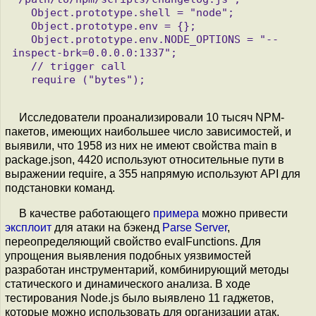
   Object.prototype.shell = "node";

   Object.prototype.env = {};

   Object.prototype.env.NODE_OPTIONS = "--
inspect-brk=0.0.0.0:1337";

   // trigger call

   require ("bytes");

Исследователи проанализировали 10 тысяч NPM-
пакетов, имеющих наибольшее число зависимостей, и
выявили, что 1958 из них не имеют свойства main в
package.json, 4420 используют относительные пути в
выражении require, а 355 напрямую используют API для
подстановки команд.
В качестве работающего
примера
можно привести
эксплоит
для атаки на бэкенд
Parse Server
,
переопределяющий свойство evalFunctions. Для
упрощения выявления подобных уязвимостей
разработан инструментарий, комбинирующий методы
статического и динамического анализа. В ходе
тестирования Node.js было выявлено 11 гаджетов,
которые можно использовать для организации атак,