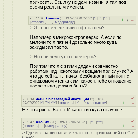
причесать. Ссылку не дам, извини, я там под
своим реальным именем.
7.104
,
Аноним
(
-
), 19:57, 28/07/2022 [
^
] [
^^
] [
^^^
]
+
–
/
[
ответить
]
[
к модератору
]
> Я спросил где твой софт на нём?
Например в микроконтроллерах. А если по
мелочи то я патчей довольно много куда
закидывал так то.
> Но при чём тут ты, хейтерок?
При том что я с этими дядями совместно
работаю над некоторыми вещами при случае? А
что до хейта, ты начал безблаголатный понт с
синдромом утенка сам, какое к тебе отношение
после этого должно быть?
–1
5.43
,
истина в последней инстанции
(
?
), 18:30,
+
–
27/07/2022 [
^
] [
^^
] [
^^^
] [
ответить
]
[
↑
] [
к модератору
]
/
Не поверишь. Вагон. И качество куда получше.
–1
5.47
,
Аноним
(
20
), 18:40, 27/07/2022 [
^
] [
^^
] [
^^^
]
+
–
[
ответить
]
[
к модератору
]
/
> Где все ваши тысячи классных приложений на С и
С++?