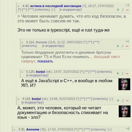
+3
4.40
,
истина в последней инстанции
(
?
), 18:27, 27/07/2022
+
–
[
^
] [
^^
] [
^^^
] [
ответить
]
[
↓
] [
к модератору
]
/
> Человек начинает думать, что его код безопасен, а
это может быть совсем не так.
Это не только в typescript, ещё и rust туда-же
+1
5.114
,
Аноним
(
114
), 11:22, 29/07/2022 [
^
] [
^^
] [
^^^
]
+
–
[
ответить
]
[
к модератору
]
/
Только бездарные дилетанты и дешевые бросуны
сравнивают TS и Rust Если понимать...
большой текст
свёрнут,
показать
5.120
,
burjui
(
ok
), 14:07, 31/07/2022 [
^
] [
^^
] [
^^^
] [
ответить
]
+
–
/
[
к модератору
]
А ещё в JavaScript и C++, и вообще в любом
ЯП. И?
4.119
,
burjui
(
ok
), 14:06, 31/07/2022 [
^
] [
^^
] [
^^^
] [
ответить
]
[
↑
]
+
–
/
[
к модератору
]
А, может, это человек, который не читает
документацию и безопасность спихивает на
язык - зло?
+2
3.35
,
Аноним
(
35
), 17:50, 27/07/2022 [
^
] [
^^
] [
^^^
] [
ответить
]
[
↓
]