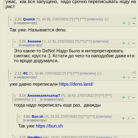
ужас, как все запущено, надо срочно переписывать ноду на
раст
+4
2.10
,
Quarck
(
?
), 16:39, 27/07/2022 [
^
] [
^^
] [
^^^
] [
ответить
]
[
↓
]
+
–
[
к модератору
]
/
Так уже. Называется deno.
3.29
,
Аноним
(
-
), 17:30, 27/07/2022 [
^
] [
^^
] [
^^^
] [
ответить
]
+
–
/
[
к модератору
]
Это какое-то DeNo! Надо было и интерпретировать
синтакс хруста :). Кстати до чего-то наподобие даже кто-
то вроде додумался.
+1
2.13
,
Ф1
(
?
), 16:40, 27/07/2022 [
^
] [
^^
] [
^^^
] [
ответить
]
[
↑
]
+
–
[
к модератору
]
/
уже давно переписали
https://deno.land/
3.14
,
Аноникалипсатор7
(
?
), 16:43, 27/07/2022 [
^
] [
^^
] [
^^^
]
+
–
/
[
ответить
]
[
↓
] [
к модератору
]
тогда надо переписать еще раз, дважды
4.60
,
Bun.sh
(
?
), 21:10, 27/07/2022 [
^
] [
^^
] [
^^^
] [
ответить
]
+
–
/
[
к модератору
]
Так уже
https://bun.sh
3.15
,
НяшМяш
(
ok
), 16:50, 27/07/2022 [
^
] [
^^
] [
^^^
] [
ответить
]
[
↑
]