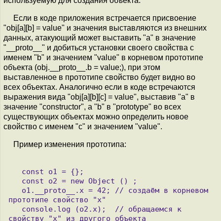
используемую для создания объекта.
Если в коде приложения встречается присвоение
"obj[a][b] = value" и значения выставляются из внешних
данных, атакующий может выставить "a" в значение
"__proto__" и добиться установки своего свойства с
именем "b" и значением "value" в корневом прототипе
объекта (obj.__proto__.b = value;), при этом
выставленное в прототипе свойство будет видно во
всех объектах. Аналогично если в коде встречаются
выражения вида "obj[a][b][c] = value", выставив "a" в
значение "constructor", а "b" в "prototype" во всех
существующих объектах можно определить новое
свойство с именем "c" и значением "value".
Пример изменения прототипа:
   const o1 = {};

   const o2 = new Object () ;

   o1.__proto__.x = 42; // создаём в корневом 
прототипе свойство "x" 

   console.log (o2.x);  // обращаемся к 
свойству "x" из другого объекта
