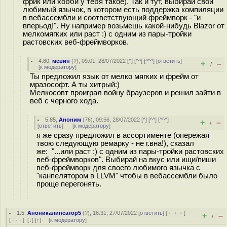
фрик или хобби у тебя такое). Так и тут, выбирай свой
любимый язычок, в котором есть поддержка компиляции
в вебассембли и соответствующий фреймворк - "и
вперьод!". Ну например возьмешь какой-нибудь Blazor от
мелкомягких или раст :) с одним из пары-тройки
растовских веб-фреймворков.
4.80
,
мевин
(
?
), 09:01, 28/07/2022 [
^
] [
^^
] [
^^^
] [
ответить
]
+
–
/
[
к модератору
]
Ты предложил язык от мелко мягких и фрейм от
мразософт. А ты хитрый:)
Мелкосовт проиграл войну браузеров и решил зайти в
веб с черного хода.
5.85
,
Аноним
(
76
), 09:56, 28/07/2022 [
^
] [
^^
] [
^^^
]
+
–
/
[
ответить
]
[
к модератору
]
я же сразу предложил в ассортименте (опережая
твою следующую ремарку - не г.вна!), сказал
же: "...или раст :) с одним из пары-тройки растовских
веб-фреймворков". Выбирай на вкус или ищи/пиши
веб-фреймворк для своего любимого язычка с
"канпелятором в LLVM" чтобы в вебассембли было
проще перегонять.
1.5
,
Аноникалипсатор5
(
?
), 16:31, 27/07/2022 [
ответить
] [
﹢﹢﹢
]
+
–
/
[
· · ·
]
[
↓
] [
↑
] [
к модератору
]