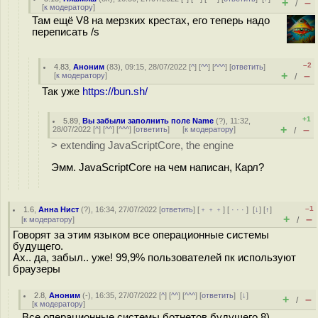
+
–
/
[
к модератору
]
Там ещё V8 на мерзких крестах, его теперь надо
переписать /s
–2
4.83
,
Аноним
(
83
), 09:15, 28/07/2022 [
^
] [
^^
] [
^^^
] [
ответить
]
+
–
[
к модератору
]
/
Так уже
https://bun.sh/
+1
5.89
,
Вы забыли заполнить поле Name
(
?
), 11:32,
+
–
28/07/2022 [
^
] [
^^
] [
^^^
] [
ответить
]
[
к модератору
]
/
> extending JavaScriptCore, the engine
Эмм. JavaScriptCore на чем написан, Карл?
–1
1.6
,
Анна Нист
(
?
), 16:34, 27/07/2022 [
ответить
] [
﹢﹢﹢
] [
· · ·
]
[
↓
] [
↑
]
+
–
[
к модератору
]
/
Говорят за этим языком все операционные системы
будущего.
Ах.. да, забыл.. уже! 99,9% пользователей пк используют
браузеры
2.8
,
Аноним
(
-
), 16:35, 27/07/2022 [
^
] [
^^
] [
^^^
] [
ответить
]
[
↓
]
+
–
/
[
к модератору
]
Все операционные системы ботнетов будущего 8)