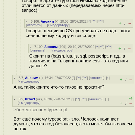
Говорят, в архитектуре фон Неймана код ничем не
отличается от данных (передаваемых через http-
запрос).
6.106
,
Аноним
(
-
), 20:03, 28/07/2022 [
^
] [
^^
] [
^^^
]
+
–
/
[
ответить
]
[
к модератору
]
Говорят, лекции по CS прогуливать не надо... хотя
сельпошному кодеру и так сойдет.
7.109
,
Аноним
(
109
), 20:19, 28/07/2022 [
^
] [
^^
] [
^^^
]
+
–
/
[
ответить
]
[
к модератору
]
Скрипт на (ba)sh, lua, js, sql, postscript, и т.д., в
том числе на Тьюринг-полном css - это код или
данные?
3.7
,
Аноним
(
-
), 16:34, 27/07/2022 [
^
] [
^^
] [
^^^
] [
ответить
]
[
↑
]
+
–
/
[
к модератору
]
А на тайпскрипте что-то такое не прокатит?
+9
3.9
,
th3m3
(
ok
), 16:36, 27/07/2022 [
^
] [
^^
] [
^^^
] [
ответить
]
[
↓
]
+
–
[
к модератору
]
/
>божественном typescript
Вот ещё почему typesciprt - зло. Человек начинает
думать, что его код безопасен, а это может быть совсем
не так.