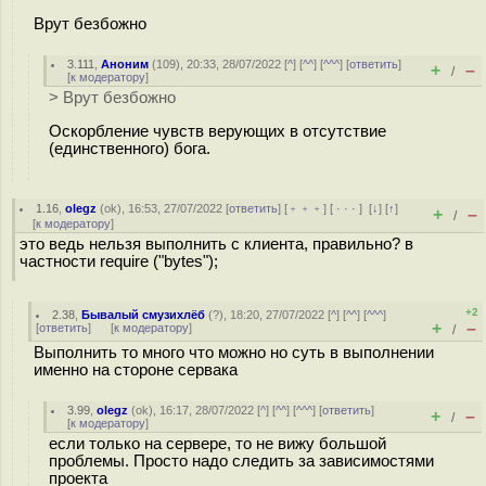
Врут безбожно
3.111
,
Аноним
(
109
), 20:33, 28/07/2022 [
^
] [
^^
] [
^^^
] [
ответить
]
+
–
/
[
к модератору
]
> Врут безбожно
Оскорбление чувств верующих в отсутствие
(единственного) бога.
1.16
,
olegz
(
ok
), 16:53, 27/07/2022 [
ответить
] [
﹢﹢﹢
] [
· · ·
]
[
↓
] [
↑
]
+
–
/
[
к модератору
]
это ведь нельзя выполнить с клиента, правильно? в
частности require ("bytes");
+2
2.38
,
Бывалый смузихлёб
(
?
), 18:20, 27/07/2022 [
^
] [
^^
] [
^^^
]
+
–
[
ответить
]
[
к модератору
]
/
Выполнить то много что можно но суть в выполнении
именно на стороне сервака
3.99
,
olegz
(
ok
), 16:17, 28/07/2022 [
^
] [
^^
] [
^^^
] [
ответить
]
+
–
/
[
к модератору
]
если только на сервере, то не вижу большой
проблемы. Просто надо следить за зависимостями
проекта