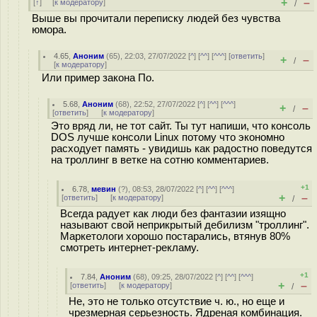
+
–
[
↑
] [
к модератору
]
/
Выше вы прочитали переписку людей без чувства
юмора.
4.65
,
Аноним
(
65
), 22:03, 27/07/2022 [
^
] [
^^
] [
^^^
] [
ответить
]
+
–
/
[
к модератору
]
Или пример закона По.
5.68
,
Аноним
(
68
), 22:52, 27/07/2022 [
^
] [
^^
] [
^^^
]
+
–
/
[
ответить
]
[
к модератору
]
Это вряд ли, не тот сайт. Ты тут напиши, что консоль
DOS лучше консоли Linux потому что экономно
расходует память - увидишь как радостно поведутся
на троллинг в ветке на сотню комментариев.
+1
6.78
,
мевин
(
?
), 08:53, 28/07/2022 [
^
] [
^^
] [
^^^
]
+
–
[
ответить
]
[
к модератору
]
/
Всегда радует как люди без фантазии изящно
называют свой неприкрытый дебилизм "троллинг".
Маркетологи хорошо постарались, втянув 80%
смотреть интернет-рекламу.
+1
7.84
,
Аноним
(
68
), 09:25, 28/07/2022 [
^
] [
^^
] [
^^^
]
+
–
[
ответить
]
[
к модератору
]
/
Не, это не только отсутствие ч. ю., но еще и
чрезмерная серьезность. Ядреная комбинация.