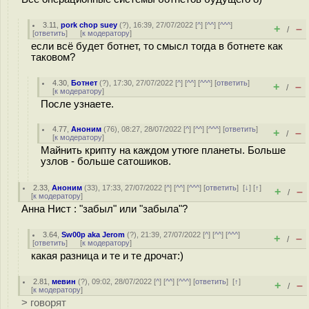
3.11
,
pork chop suey
(
?
), 16:39, 27/07/2022 [
^
] [
^^
] [
^^^
]
+
–
/
[
ответить
]
[
к модератору
]
если всё будет ботнет, то смысл тогда в ботнете как
таковом?
4.30
,
Ботнет
(
?
), 17:30, 27/07/2022 [
^
] [
^^
] [
^^^
] [
ответить
]
+
–
/
[
к модератору
]
После узнаете.
4.77
,
Аноним
(
76
), 08:27, 28/07/2022 [
^
] [
^^
] [
^^^
] [
ответить
]
+
–
/
[
к модератору
]
Майнить крипту на каждом утюге планеты. Больше
узлов - больше сатошиков.
2.33
,
Аноним
(
33
), 17:33, 27/07/2022 [
^
] [
^^
] [
^^^
] [
ответить
]
[
↓
] [
↑
]
+
–
/
[
к модератору
]
Анна Нист : "забыл" или "забыла"?
3.64
,
Sw00p aka Jerom
(
?
), 21:39, 27/07/2022 [
^
] [
^^
] [
^^^
]
+
–
/
[
ответить
]
[
к модератору
]
какая разница и те и те дрочат:)
2.81
,
мевин
(
?
), 09:02, 28/07/2022 [
^
] [
^^
] [
^^^
] [
ответить
]
[
↑
]
+
–
/
[
к модератору
]
> говорят