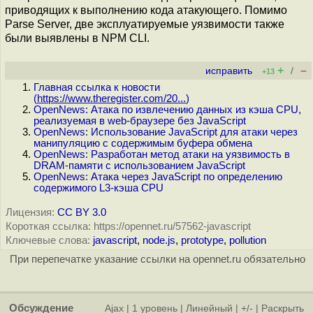
приводящих к выполнению кода атакующего. Помимо
Parse Server, две эксплуатируемые уязвимости также
были выявлены в NPM CLI.
+
–
исправить
/
+13
Главная ссылка к новости
(
https://www.theregister.com/20...
)
OpenNews: Атака по извлечению данных из кэша CPU,
реализуемая в web-браузере без JavaScript
OpenNews: Использование JavaScript для атаки через
манипуляцию с содержимым буфера обмена
OpenNews: Разработан метод атаки на уязвимость в
DRAM-памяти с использованием JavaScript
OpenNews: Атака через JavaScript по определению
содержимого L3-кэша CPU
Лицензия:
CC BY 3.0
Короткая ссылка: https://opennet.ru/57562-javascript
Ключевые слова:
javascript
,
node.js
,
prototype
,
pollution
При перепечатке указание ссылки на opennet.ru обязательно
Обсуждение
Ajax
|
1 уровень
|
Линейный
|
+/-
|
Раскрыть