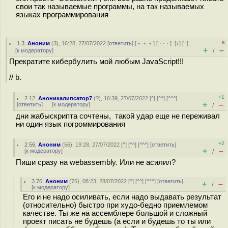
свои так называемые программы, на так называемых
языках программирования
–6
1.3
,
Аноним
(
3
), 16:28, 27/07/2022 [
ответить
] [
﹢﹢﹢
] [
· · ·
]
[
↓
] [
↑
]
+
–
[
к модератору
]
/
Прекратите кибербулить мой любым JavaScript!!!
// b.
+1
2.12
,
Аноникалипсатор7
(
?
), 16:39, 27/07/2022 [
^
] [
^^
] [
^^^
]
+
–
[
ответить
]
[
к модератору
]
/
дни жабыскрипта сочтены, такой удар еще не переживал
ни один язык погроммирования
+2
2.56
,
Аноним
(
56
), 19:28, 27/07/2022 [
^
] [
^^
] [
^^^
] [
ответить
]
+
–
[
к модератору
]
/
Пиши сразу на webassembly. Или не асилил?
3.76
,
Аноним
(
76
), 08:23, 28/07/2022 [
^
] [
^^
] [
^^^
] [
ответить
]
+
–
/
[
к модератору
]
Его и не надо осиливать, если надо выдавать результат
(относительно) быстро при худо-бедно приемлемом
качестве. Ты же на ассемблере большой и сложный
проект писать не будешь (а если и будешь то ты или