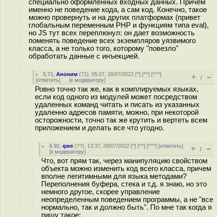
специально оформленных входных данных. Причем
именно не поведение кода, а сам код. Конечно, такое
можно провернуть и на других платформах (привет
глобальным переменным PHP и функциям типа eval),
но JS тут всех переплюнул: он дает возможность
поменять поведение всех экземпляров уязвимого
класса, а не только того, которому "повезло"
обработать данные с инъекцией.
5.71
,
Аноним
(
71
), 05:07, 28/07/2022 [
^
] [
^^
] [
^^^
]
+
–
/
[
ответить
]
[
к модератору
]
Ровно точно так же, как в комплируемых языках,
если код одного из модулей может посредством
удаленных команд читать и писать из указанных
удаленно адресов памяти, можно, при некоторой
осторожности, точно так же крутить и вертеть всем
приложением и делать все что угодно.
6.92
,
qwe
(
??
), 13:37, 28/07/2022 [
^
] [
^^
] [
^^^
] [
ответить
]
+
–
/
[
к модератору
]
Что, вот прям так, через манипуляцию свойством
объекта можно изменить код всего класса, причем
вполне легитимными для языка методами?
Переполнения буфера, стека и т.д. я знаю, но это
немного другое, скорее управление
неопределенным поведением программы, а не "все
нормально, так и должно быть". По мне так когда я
пишу такое: