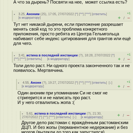
А что за дырень? Посвяти на нее, может ссылка есть?
+1
3.25
,
Аноним
(
25
), 17:05, 27/07/2022 [
^
] [
^^
] [
^^^
] [
ответить
]
+
–
[
к модератору
]
/
Тут нет никакой дырени, если приложение разрешает
менять свой код то это проблема конкретного
приложения, просто ребята из Центра Гельмгольца
набивают себе индекс цитирования для грантов или ещё
для чего.
+1
3.41
,
истина в последней инстанции
(
?
), 18:28, 27/07/2022 [
^
]
+
–
[
^^
] [
^^^
] [
ответить
]
[
к модератору
]
/
Толи дело раст. Ни одного проекта законченного так и не
появилось. Мертвячина.
+1
4.55
,
Анонн
(
?
), 19:27, 27/07/2022 [
^
] [
^^
] [
^^^
] [
ответить
]
[
↓
]
+
–
[
к модератору
]
/
Один аноним при упоминании Си не смог не
стригерится и не написать про раст.
И у него отвалились жoпа :(
5.61
,
истина в последней инстанции
(
?
), 21:30,
+
–
/
27/07/2022 [
^
] [
^^
] [
^^^
] [
ответить
]
[
↓
] [
к модератору
]
Другое дело растоман с враждённым растоманским
ДЦП. И без жопы (перманентное недержание) и без
мозгов (вытекли до того как запустился)