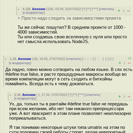
4.118
,
Аноним
(
118
), 03:34, 31/07/2022 [
^
] [
^^
] [
^^^
] [
ответить
]
+
–
/
[
к модератору
]
> Просто надо следить за зависимостями проекта
Ты же сейчас пошутил? В среднем проекте от 1000 -
4000 зависимостей.
Ты или создаешь свою вселенную с нуля или просто
нет смысла использовать NodeJS.
+1
1.18
,
Аноним
(
18
), 16:55, 27/07/2022 [
ответить
] [
﹢﹢﹢
] [
· · ·
]
[
↓
] [
↑
]
+
–
[
к модератору
]
/
Да ладно, говно можно сотворить на любом языке. В сях есть
#define true false, в расте процедурные макросы вообще во
время компиляции могут в сеть сходить и биткойны
помайнить. Всегда есть к чему докапаться.
2.34
,
Аноним
(
-
), 17:34, 27/07/2022 [
^
] [
^^
] [
^^^
] [
ответить
]
+
–
/
[
к модератору
]
Ух, да, только ты в рантайм #define true false не передашь
при всем желании, ибо нет там никакого препроцессора
уже. А вот яваскрипт в этом плане позволяет неиллюзорно
поприкалываться.
Я так понимаю некоторые штуки типа umatrix на этом по
сути половину своей работы строят, делая невероятный