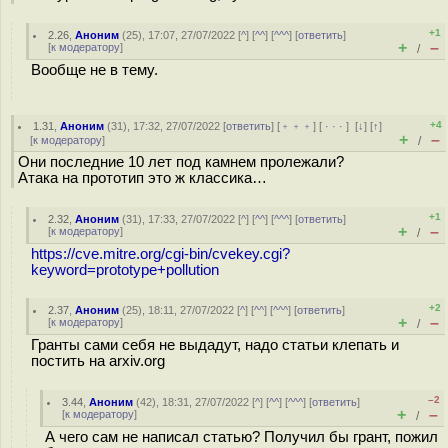
+1
2.26
,
Аноним
(
25
), 17:07, 27/07/2022 [
^
] [
^^
] [
^^^
] [
ответить
]
+
–
[
к модератору
]
/
Вообще не в тему.
+4
1.31
,
Аноним
(
31
), 17:32, 27/07/2022 [
ответить
] [
﹢﹢﹢
] [
· · ·
]
[
↓
] [
↑
]
+
–
[
к модератору
]
/
Они последние 10 лет под камнем пролежали?
Атака на прототип это ж классика…
+1
2.32
,
Аноним
(
31
), 17:33, 27/07/2022 [
^
] [
^^
] [
^^^
] [
ответить
]
+
–
[
к модератору
]
/
https://cve.mitre.org/cgi-bin/cvekey.cgi?
keyword=prototype+pollution
+2
2.37
,
Аноним
(
25
), 18:11, 27/07/2022 [
^
] [
^^
] [
^^^
] [
ответить
]
+
–
[
к модератору
]
/
Гранты сами себя не выдадут, надо статьи клепать и
постить на arxiv.org
–2
3.44
,
Аноним
(
42
), 18:31, 27/07/2022 [
^
] [
^^
] [
^^^
] [
ответить
]
+
–
[
к модератору
]
/
А чего сам не написал статью? Получил бы грант, пожил