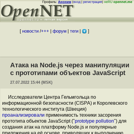
Профиль:
Аноним
(
вход
|
регистрация
)
неRU
opennet.me
[
новости
/
+++
|
форум
|
теги
|
]
Атака на Node.js через манипуляции
с прототипами объектов JavaScript
27.07.2022 15:44 (MSK)
Исследователи Центра Гельмгольца по
информационной безопасности (CISPA) и Королевского
технологического института (Швеция)
проанализировали
применимость техники засорения
прототипа объектов JavaScript ("
prototype pollution
") для
создания атак на платформу Node.js и популярные
приложения на её основе, приводящих к выполнению