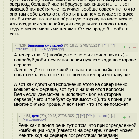
оверлоад большей части браузерных кишок и .. ... .. вот
враждебная вебня уже получает вообще совсем не то что
оно там себе думало :). И хотя в данном случае это даже
как бы фича, но так и в обратную сторону по идее можно,
для создания хреновой кучи нежданчиков воооон тому
коду с менее мирными целями. О чем вроде бы сабж и
есть.
3.39
,
Бывалый смузихлёб
(
?
), 18:25, 27/07/2022 [
^
] [
^^
] [
^^^
]
+
–
/
[
ответить
]
[
↓
] [
к модератору
]
А теперь шаг 2 ( вообще-то с него и стоило начать ) -
попробуй добиться исполнения нужного кода на стороне
сервера
Ладно ещё кто-то в какой-то пакет «паленый» что-то
понатолкал и кто-то что-то подхватил при его запуске
А вот как добиться исполнения этого на совершенно
конкретном серваке, вот тут и начинаются вопросы
Ведь если уже можешь исполнить код на стороне
сервера( чего и требует «уязвимость» ), то в принципе
многое сильно проще. А если нет - то это не поможет
4.58
,
qwe
(
??
), 20:43, 27/07/2022 [
^
] [
^^
] [
^^^
] [
ответить
]
[
↓
]
+
–
/
[
к модератору
]
Речь как я понял речь тут о том, что при определенной
комбинации кода (пакетов) на сервере, клиент может
менять код на сервере посредством передачи