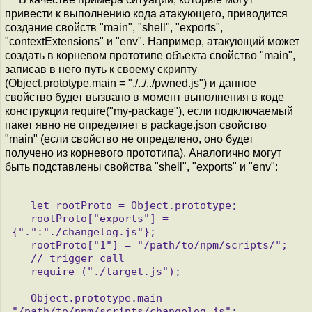
привести к выполнению кода атакующего, приводится
создание свойств "main", "shell", "exports",
"contextExtensions" и "env". Например, атакующий может
создать в корневом прототипе объекта свойство "main",
записав в него путь к своему скрипту
(Object.prototype.main = "./../../pwned.js") и данное
свойство будет вызвано в момент выполнения в коде
конструкции require("my-package"), если подключаемый
пакет явно не определяет в package.json свойство
"main" (если свойство не определено, оно будет
получено из корневого прототипа). Аналогично могут
быть подставлены свойства "shell", "exports" и "env":
   let rootProto = Object.prototype;

   rootProto["exports"] = 
{".":"./changelog.js"};

   rootProto["1"] = "/path/to/npm/scripts/";

   // trigger call

   require ("./target.js");

   Object.prototype.main = 
"/path/to/npm/scripts/changelog.js";
