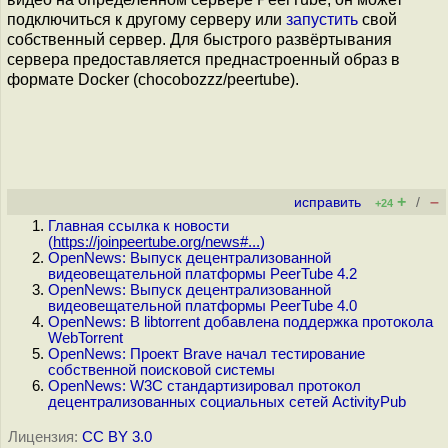
подключиться к другому серверу или
запустить
свой
собственный сервер. Для быстрого развёртывания
сервера предоставляется преднастроенный образ в
формате Docker (chocobozzz/peertube).
+
–
исправить
/
+24
Главная ссылка к новости
(
https://joinpeertube.org/news#...
)
OpenNews: Выпуск децентрализованной
видеовещательной платформы PeerTube 4.2
OpenNews: Выпуск децентрализованной
видеовещательной платформы PeerTube 4.0
OpenNews: В libtorrent добавлена поддержка протокола
WebTorrent
OpenNews: Проект Brave начал тестирование
собственной поисковой системы
OpenNews: W3C стандартизировал протокол
децентрализованных социальных сетей ActivityPub
Лицензия:
CC BY 3.0