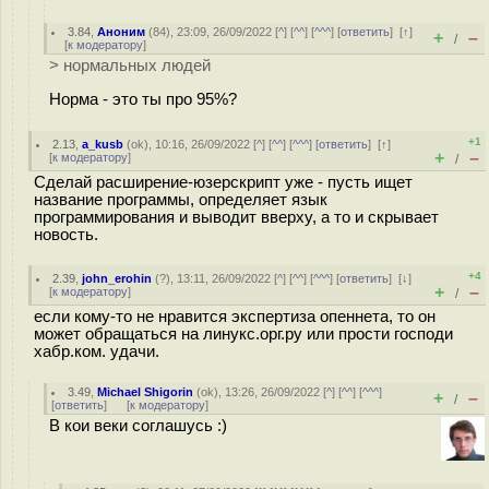
3.84
,
Аноним
(
84
), 23:09, 26/09/2022 [
^
] [
^^
] [
^^^
] [
ответить
]
[
↑
]
+
–
/
[
к модератору
]
> нормальных людей
Норма - это ты про 95%?
+1
2.13
,
a_kusb
(
ok
), 10:16, 26/09/2022 [
^
] [
^^
] [
^^^
] [
ответить
]
[
↑
]
+
–
[
к модератору
]
/
Сделай расширение-юзерскрипт уже - пусть ищет
название программы, определяет язык
программирования и выводит вверху, а то и скрывает
новость.
+4
2.39
,
john_erohin
(
?
), 13:11, 26/09/2022 [
^
] [
^^
] [
^^^
] [
ответить
]
[
↓
]
+
–
[
к модератору
]
/
если кому-то не нравится экспертиза опеннета, то он
может обращаться на линукс.орг.ру или прости господи
хабр.ком. удачи.
3.49
,
Michael Shigorin
(
ok
), 13:26, 26/09/2022 [
^
] [
^^
] [
^^^
]
+
–
/
[
ответить
]
[
к модератору
]
В кои веки соглашусь :)