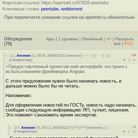
Короткая ссылка: https://opennet.ru/57828-peertube
Ключевые слова:
peertube
,
webtorrent
При перепечатке указание ссылки на opennet.ru обязательно
Обсуждение
Ajax
|
1 уровень
|
Линейный
|
+/-
|
Раскрыть
(78)
всё
|
RSS
–16
1.1
,
Аноним
(
1
), 08:25, 26/09/2022 [
ответить
] [
﹢﹢﹢
] [
· · ·
]
[
↓
]
+
–
[
к модератору
]
/
>Предоставляемый проектом web-интерфейс построен с
использованием фреймворка Angular.
С этого предложения нужно было начинать новость, и
дальше можно было бы не читать.
Напоминаю:
Для оформления новостей по ГОСТу, новость надо начинать,
сообщая следующую информацию: ЯП, тулкит, лицензия.
Это поможет сэкономить время экспертов.
+8
2.7
,
Аноним
(
7
), 09:12, 26/09/2022 [
^
] [
^^
] [
^^^
] [
ответить
]
[
↓
]
+
–
[
к модератору
]
/