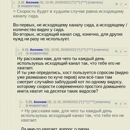
3.18
,
Аноним
(
9
), 10:49, 26/09/2022 [
^
] [
^^
] [
^^^
] [
ответить
]
+
–
/
[
к модератору
]
> Скорость будет в худшем случае равна исходящему
каналу сида.
Во-первых, не исходящему каналу сида, а исходящему /
количество видео у сида.
Во-вторых, исходящий канал сид, конечно, для других
нужд ни разу не использует.
4.19
,
Аноним
(
59
), 10:55, 26/09/2022 [
^
] [
^^
] [
^^^
] [
ответить
]
+
–
/
[
↓
] [
к модератору
]
Ну расскажи нам, для чего ты каждый день
используешь исходящий канал так, что тебе его не
хватает.
И ты уже определись, хост пользуется спросом (видео
уже размазано по куче пиров) или всё-таки там
смотрит случайно заблудший кот по одному видосу,
которому скорости современного простого домашнего
инета хватит на десятки таких видосов?
5.26
,
Аноним
(
9
), 11:19, 26/09/2022 [
^
] [
^^
] [
^^^
] [
ответить
]
+
–
/
[
к модератору
]
> Ну расскажи нам, для чего ты каждый день
используешь исходящий канал так, что тебе его не
хватает.
Да мне-то хватает, вопрос о пирах.