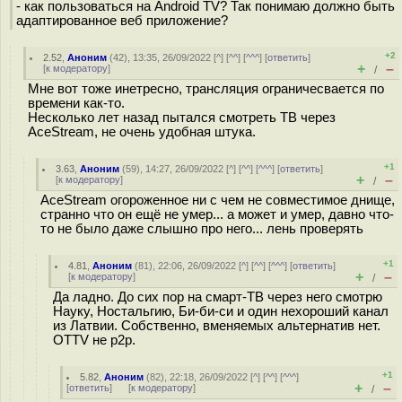
- как пользоваться на Android TV? Так понимаю должно быть
адаптированное веб приложение?
+2
2.52
,
Аноним
(
42
), 13:35, 26/09/2022 [
^
] [
^^
] [
^^^
] [
ответить
]
+
–
[
к модератору
]
/
Мне вот тоже инетресно, трансляция ограничесвается по
времени как-то.
Несколько лет назад пытался смотреть ТВ через
AceStream, не очень удобная штука.
+1
3.63
,
Аноним
(
59
), 14:27, 26/09/2022 [
^
] [
^^
] [
^^^
] [
ответить
]
+
–
[
к модератору
]
/
AceStream огороженное ни с чем не совместимое днище,
странно что он ещё не умер... а может и умер, давно что-
то не было даже слышно про него... лень проверять
+1
4.81
,
Аноним
(
81
), 22:06, 26/09/2022 [
^
] [
^^
] [
^^^
] [
ответить
]
+
–
[
к модератору
]
/
Да ладно. До сих пор на смарт-ТВ через него смотрю
Науку, Ностальгию, Би-би-си и один нехороший канал
из Латвии. Собственно, вменяемых альтернатив нет.
OTTV не p2p.
+1
5.82
,
Аноним
(
82
), 22:18, 26/09/2022 [
^
] [
^^
] [
^^^
]
+
–
[
ответить
]
[
к модератору
]
/