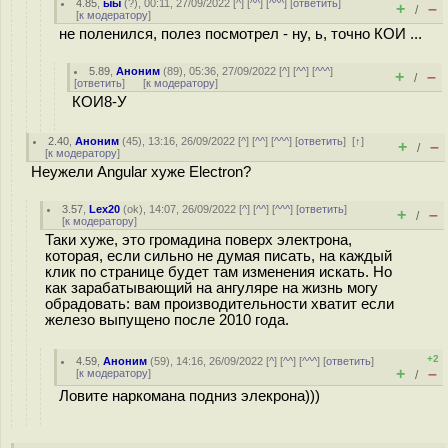
4.85
,
ыы
(
?
), 00:11, 27/09/2022 [
^
] [
^^
] [
^^^
] [
ответить
]
+
–
/
[
к модератору
]
не поленился, полез посмотрел - ну, ь, точно КОИ ...
5.89
,
Аноним
(
89
), 05:36, 27/09/2022 [
^
] [
^^
] [
^^^
]
+
–
/
[
ответить
]
[
к модератору
]
КОИ8-У
2.40
,
Аноним
(
45
), 13:16, 26/09/2022 [
^
] [
^^
] [
^^^
] [
ответить
]
[
↑
]
+
–
/
[
к модератору
]
Неужели Angular хуже Electron?
3.57
,
Lex20
(
ok
), 14:07, 26/09/2022 [
^
] [
^^
] [
^^^
] [
ответить
]
+
–
/
[
к модератору
]
Таки хуже, это громадина поверх электрона,
которая, если сильно не думая писать, на каждый
клик по странице будет там изменения искать. Но
как зарабатывающий на ангуляре на жизнь могу
обрадовать: вам производительности хватит если
железо выпущено после 2010 года.
+2
4.59
,
Аноним
(
59
), 14:16, 26/09/2022 [
^
] [
^^
] [
^^^
] [
ответить
]
+
–
[
к модератору
]
/
Ловите наркомана подниз элекрона)))