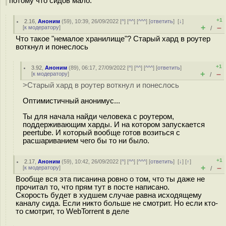
потому что сидов мало.
+1
2.16
,
Аноним
(
59
), 10:39, 26/09/2022 [
^
] [
^^
] [
^^^
] [
ответить
]
[
↓
]
+
–
[
к модератору
]
/
Что такое "немалое хранилище"? Старый хард в роутер
воткнул и понеслось
+1
3.92
,
Аноним
(
89
), 06:17, 27/09/2022 [
^
] [
^^
] [
^^^
] [
ответить
]
+
–
[
к модератору
]
/
>Старый хард в роутер воткнул и понеслось
Оптимистичный анонимус...
Ты для начала найди человека с роутером,
поддерживающим харды. И на котором запускается
peertube. И который вообще готов возиться с
расшариванием чего бы то ни было.
+1
2.17
,
Аноним
(
59
), 10:42, 26/09/2022 [
^
] [
^^
] [
^^^
] [
ответить
]
[
↓
] [
↑
]
+
–
[
к модератору
]
/
Вообще вся эта писанина ровно о том, что ты даже не
прочитал то, что прям тут в посте написано.
Скорость будет в худшем случае равна исходящему
каналу сида. Если никто больше не смотрит. Но если кто-
то смотрит, то WebTorrent в деле