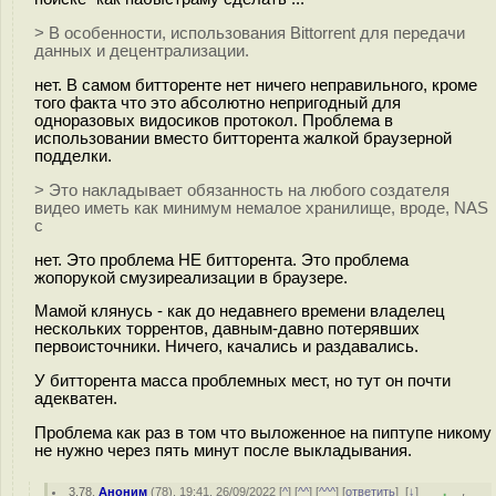
> В особенности, использования Bittorrent для передачи
данных и децентрализации.
нет. В самом битторенте нет ничего неправильного, кроме
того факта что это абсолютно непригодный для
одноразовых видосиков протокол. Проблема в
использовании вместо битторента жалкой браузерной
подделки.
> Это накладывает обязанность на любого создателя
видео иметь как минимум немалое хранилище, вроде, NAS
с
нет. Это проблема НЕ битторента. Это проблема
жопорукой смузиреализации в браузере.
Мамой клянусь - как до недавнего времени владелец
нескольких торрентов, давным-давно потерявших
первоисточники. Ничего, качались и раздавались.
У битторента масса проблемных мест, но тут он почти
адекватен.
Проблема как раз в том что выложенное на пиптупе никому
не нужно через пять минут после выкладывания.
3.78
,
Аноним
(
78
), 19:41, 26/09/2022 [
^
] [
^^
] [
^^^
] [
ответить
]
[
↓
]