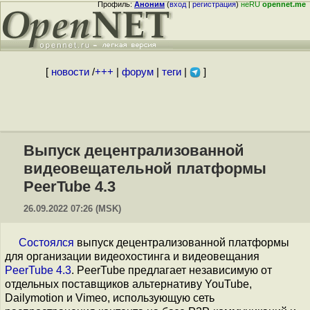
Профиль:
Аноним
(
вход
|
регистрация
)
неRU
opennet.me
[
новости
/
+++
|
форум
|
теги
|
]
Выпуск децентрализованной
видеовещательной платформы
PeerTube 4.3
26.09.2022 07:26 (MSK)
Состоялся
выпуск децентрализованной платформы
для организации видеохостинга и видеовещания
PeerTube 4.3
. PeerTube предлагает независимую от
отдельных поставщиков альтернативу YouTube,
Dailymotion и Vimeo, использующую сеть