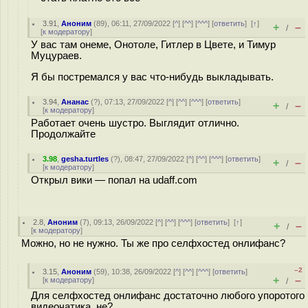
3.91
,
Аноним
(
89
), 06:11, 27/09/2022 [
^
] [
^^
] [
^^^
] [
ответить
]
[
↑
]
+
–
/
[
к модератору
]
У вас там онеме, Онотоле, Гитлер в Цвете, и Тимур
Муцураев.
Я бы постремался у вас что-нибудь выкладывать.
3.94
,
Ананас
(
?
), 07:13, 27/09/2022 [
^
] [
^^
] [
^^^
] [
ответить
]
+
–
/
[
к модератору
]
Работает очень шустро. Выглядит отлично.
Продолжайте
3.98
,
gesha.turtles
(
?
), 08:47, 27/09/2022 [
^
] [
^^
] [
^^^
] [
ответить
]
+
–
/
[
к модератору
]
Открыл вики — попал на udaff.com
2.8
,
Аноним
(
7
), 09:13, 26/09/2022 [
^
] [
^^
] [
^^^
] [
ответить
]
[
↑
]
+
–
/
[
к модератору
]
Можно, но не нужно. Ты же про селфхостед онлифанс?
–2
3.15
,
Аноним
(
59
), 10:38, 26/09/2022 [
^
] [
^^
] [
^^^
] [
ответить
]
+
–
[
к модератору
]
/
Для селфхостед онлифанс достаточно любого упоротого
видеочатика, не?