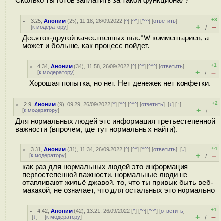
Сколько ты готов заплатить за такой функционал?
+3
3.25
,
Аноним
(
25
), 11:18, 26/09/2022 [
^
] [
^^
] [
^^^
] [
ответить
]
+
–
[
к модератору
]
/
Десяток-другой качественных выс^W комментариев, а
может и больше, как процесс пойдет.
+1
4.34
,
Аноним
(
34
), 11:58, 26/09/2022 [
^
] [
^^
] [
^^^
] [
ответить
]
+
–
[
к модератору
]
/
Хорошая попытка, но нет. Нет денежек нет конфетки.
+2
2.9
,
Аноним
(
9
), 09:29, 26/09/2022 [
^
] [
^^
] [
^^^
] [
ответить
]
[
↓
] [
↑
]
+
–
[
к модератору
]
/
Для нормальных людей это информация третьестепенной
важности (впрочем, где тут нормальных найти).
+4
3.31
,
Аноним
(
31
), 11:34, 26/09/2022 [
^
] [
^^
] [
^^^
] [
ответить
]
[
↓
]
+
–
[
к модератору
]
/
как раз для нормальных людей это информация
первостепенной важности. нормальные люди не
отапливают жильё джавой. то, что ты привык быть веб-
макакой, не означает, что для остальных это нормально
+1
4.42
,
Аноним
(
42
), 13:21, 26/09/2022 [
^
] [
^^
] [
^^^
] [
ответить
]
+
–
[
↓
] [
к модератору
]
/