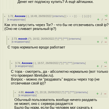
Денег нет подписку купить? А ещё айтишнки.
+2
1.72
,
Аноним
(
-
), 16:49, 26/09/2022 [
ответить
] [
﹢﹢﹢
] [
· · ·
]
[
↓
] [
↑
]
+
–
[
к модератору
]
/
Как это запустить через Tor? - что бы не отсвечивать свой ip?
(Оно не сливает реальный ip?)
+1
2.73
,
moosh
(
?
), 16:52, 26/09/2022 [
^
] [
^^
] [
^^^
] [
ответить
]
+
–
[
к модератору
]
/
С тора нормально вроде работает
+1
3.74
,
Аноним
(
-
), 16:57, 26/09/2022 [
^
] [
^^
] [
^^^
] [
ответить
]
+
–
[
к модератору
]
/
С тора - смотреть, да - абсолютно нормально (вот только
что проверил libretube.ru).
Вопрос - можно ли "раздавать" видосы через тор (не
отсвечивая свой ip)?
4.80
,
moosh
(
?
), 20:19, 26/09/2022 [
^
] [
^^
] [
^^^
] [
ответить
]
+
–
/
[
к модератору
]
Обычный пользователь вообще ничего раздавть
не может, оно с сервера раздается
Было бы норм, если бы человек мог скачать к