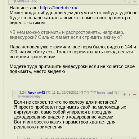
+
–
[
к модератору
]
/
Наш инстанс:
https://libretube.ru/
Может когда-нибудь доведем до ума и что-нибудь удобное
будет в плаане каталога поиска совместного просмотра
видео с чатиком
>В нём можно стримить и распространять, например,
видеоуроки? Сильно лагает если стримить вживую?
Пара человек уже стримили, все норм было, видео в 144 и
720, чатик сбоку есь. Только перематывать назад нельзя
во время трансляции
Модете туда приташить видеоуроки если не хочется свое
подымать, место выделю
3.24
,
Аноним42
(
?
), 11:11, 26/09/2022 [
^
] [
^^
] [
^^^
] [
ответить
]
[
↓
]
+
–
/
[
к модератору
]
Если не секрет, то что по железу для инстанса?
Я просто пробовал поднимать свой на маломощных
виртуалках, само собой упирался в проц для
декодирования видео и в кодирование часами
Вот и интересно каких параметров хватает для
реального применения
+2