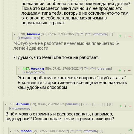
поехавший, особенно в плане рекомендаций детям?
Пока это касается меня лично и я не продаю это
лошарам типа тебя, которые не осилили что-то там,
это вполне себе легальные механизмы в
нормальных странах
3.90
,
Аноним
(
89
), 05:37, 27/09/2022 [
^
] [
^^
] [
^^^
] [
ответить
]
[
↑
]
+
–
/
[
к модератору
]
>Ютуб уже не работает вменяемо на планшетах 5-
летней давности
Я думаю, что PeerTube тоже не работает.
4.97
,
Аноним
(
59
), 07:41, 27/09/2022 [
^
] [
^^
] [
^^^
] [
ответить
]
+
–
/
[
к модератору
]
Это не проблема в контексте вопроса "ютуб а-та-та".
В контексте старого железа всё ещё можно накачать
кэш удобным способом
1.3
,
Аноним
(
59
), 08:46, 26/09/2022 [
ответить
] [
﹢﹢﹢
] [
· · ·
]
[
↓
] [
↑
]
+
–
/
[
к модератору
]
В нём можно стримить и распространять, например,
видеоуроки? Сильно лагает если стримить вживую?
+3
2.5
,
moosh
(
?
), 08:55, 26/09/2022 [
^
] [
^^
] [
^^^
] [
ответить
]
[
↓
]