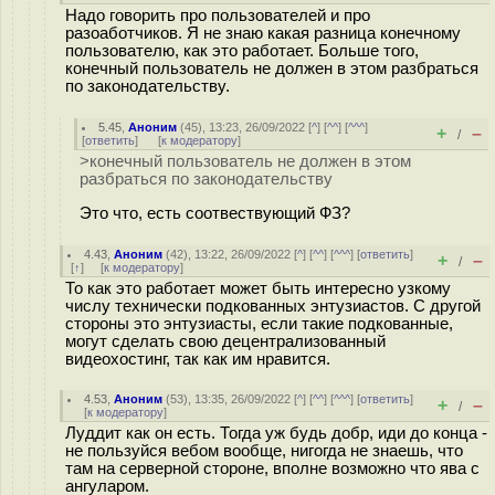
Надо говорить про пользователей и про
разоаботчиков. Я не знаю какая разница конечному
пользователю, как это работает. Больше того,
конечный пользователь не должен в этом разбраться
по законодательству.
5.45
,
Аноним
(
45
), 13:23, 26/09/2022 [
^
] [
^^
] [
^^^
]
+
–
/
[
ответить
]
[
к модератору
]
>конечный пользователь не должен в этом
разбраться по законодательству
Это что, есть соотвествующий ФЗ?
4.43
,
Аноним
(
42
), 13:22, 26/09/2022 [
^
] [
^^
] [
^^^
] [
ответить
]
+
–
/
[
↑
] [
к модератору
]
То как это работает может быть интересно узкому
числу технически подкованных энтузиастов. С другой
стороны это энтузиасты, если такие подкованные,
могут сделать свою децентрализованный
видеохостинг, так как им нравится.
4.53
,
Аноним
(
53
), 13:35, 26/09/2022 [
^
] [
^^
] [
^^^
] [
ответить
]
+
–
/
[
к модератору
]
Луддит как он есть. Тогда уж будь добр, иди до конца -
не пользуйся вебом вообще, нигогда не знаешь, что
там на серверной стороне, вполне возможно что ява с
ангуларом.