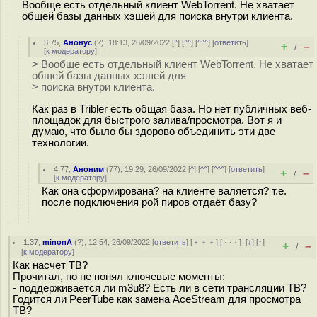
Вообще есть отдельный клиент WebTorrent. Не хватает
общей базы данных хэшей для поиска внутри клиента.
3.75
,
Анонус
(
?
), 18:13, 26/09/2022 [
^
] [
^^
] [
^^^
] [
ответить
]
+
–
/
[
к модератору
]
> Вообще есть отдельный клиент WebTorrent. Не хватает
общей базы данных хэшей для
> поиска внутри клиента.
Как раз в Tribler есть общая база. Но нет публичных веб-
площадок для быстрого залива/просмотра. Вот я и
думаю, что было бы здорово объединить эти две
технологии.
4.77
,
Аноним
(
77
), 19:29, 26/09/2022 [
^
] [
^^
] [
^^^
] [
ответить
]
+
–
/
[
к модератору
]
Как она сформирована? на клиенте валяется? т.е.
после подключения рой пиров отдаёт базу?
1.37
,
minonA
(
?
), 12:54, 26/09/2022 [
ответить
] [
﹢﹢﹢
] [
· · ·
]
[
↓
] [
↑
]
+
–
/
[
к модератору
]
Как насчет ТВ?
Прочитал, но не понял ключевые моменты:
- поддерживается ли m3u8? Есть ли в сети трансляции ТВ?
Годится ли PeerTube как замена AceStream для просмотра
ТВ?