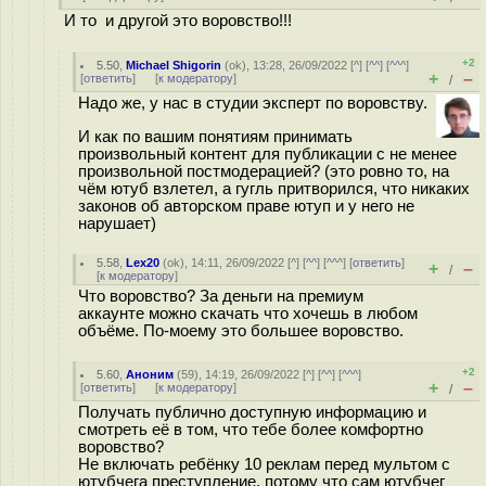
И то и другой это воровство!!!
+2
5.50
,
Michael Shigorin
(
ok
), 13:28, 26/09/2022 [
^
] [
^^
] [
^^^
]
+
–
[
ответить
]
[
к модератору
]
/
Надо же, у нас в студии эксперт по воровству.
И как по вашим понятиям принимать
произвольный контент для публикации с не менее
произвольной постмодерацией? (это ровно то, на
чём ютуб взлетел, а гугль притворился, что никаких
законов об авторском праве ютуп и у него не
нарушает)
5.58
,
Lex20
(
ok
), 14:11, 26/09/2022 [
^
] [
^^
] [
^^^
] [
ответить
]
+
–
/
[
к модератору
]
Что воровство? За деньги на премиум
аккаунте можно скачать что хочешь в любом
объёме. По-моему это большее воровство.
+2
5.60
,
Аноним
(
59
), 14:19, 26/09/2022 [
^
] [
^^
] [
^^^
]
+
–
[
ответить
]
[
к модератору
]
/
Получать публично доступную информацию и
смотреть её в том, что тебе более комфортно
воровство?
Не включать ребёнку 10 реклам перед мультом с
ютубчега преступление, потому что сам ютубчег