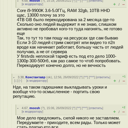
4.68
,
moosh
(
?
), 15:18, 26/09/2022 [
^
] [
^^
] [
^^^
] [
ответить
]
+
–
[
к модератору
]
/
Core i9-9900K 3.6-5.0ГГц, RAM 32gb, 10TB HHD
щас, 13000 плочу за это
4TB GB было перекодирована за 2 месяца где-то
Сколько оно людей выдержит я не знаю, слишком
активно не пробовал кого-то туда нагонять, не готово
еще
Так, то тут то там пощу на ресурсах где сам бываю
Если 3-10 людей стрим смотрят или видео то п2п
вроде как начинает работает, большу часть от людей
получаю, а не от сервера
У firstvds неплохой тариф есть под ето дело 1000-
1300р 300-500гб, как раз самое то чтоб попробовать.
Перекодирует конечно долго, но не вечность
+1
3.38
,
Константавр
(
ok
), 12:56, 26/09/2022 [
^
] [
^^
] [
^^^
] [
ответить
]
+
–
[
↓
] [
↑
] [
к модератору
]
/
Нде, на таком гадюшнике выкладывать уроки и
вообще что-то осмысленное - портить свою
репутацию.
+2
4.67
,
moosh
(
?
), 15:06, 26/09/2022 [
^
] [
^^
] [
^^^
] [
ответить
]
+
–
[
к модератору
]
/
Мое дело предложить, силой никого не заставляем.
Передумаете - приходите, всем рады. Только может
стать платно ето все