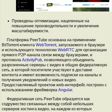
Проведены оптимизации, нацеленные на
повышение производительности и увеличение
масштабируемости.
Платформа PeerTube основана на применении
BitTorrent-клиента
WebTorrent
, запускаемого в браузере
и использующего технологию
WebRTC
для организации
прямого P2P-канала связи между браузерами, и
протокола
ActivityPub
, позволяющего объединить
разрозненные серверы с видео в общую федеративную
сеть, в которой посетители участвуют в доставке
контента и имеют возможность подписки на каналы и
получения уведомлений о новых видео.
Предоставляемый проектом web-интерфейс построен с
использованием фреймворка
Angular
.
Федеративная сеть PeerTube образуется как
содружество связанных между собой небольших
серверов хостинга видео, на каждом из которых