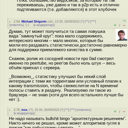
Плюс большинство видосиков, за которые ты так
переживаешь, уже давно и так в p2p есть и отлично
подтягиваются (т.е. добавляются) в этот клубочек
+1
2.54
,
Michael Shigorin
(
ok
), 13:39, 26/09/2022 [
^
] [
^^
] [
^^^
]
+
–
[
ответить
]
[
↑
] [
к модератору
]
/
Думаю, тут может получиться та самая ловушка
вида "замкнутый круг": пока мало содержимого,
интересного многим -- мало многих, которые бы
могли его раздавать статистически достаточно равномерно
для поддержки приемлемого качества в сумме.
Скажем, ролик из соседней новости про 0ad смотрел
именно по peertube, но peer'ов было ноль штук -- весь
объём приехал с сервера.
_Возможно_, статистику улучшил бы некий слой
интеграции с теми же торрентами или условный плагин к
какому transmission, чтобы свежеслитое на N времени/
полосы ставить в раздачу. Реализуемо ли такое из
браузера -- не знаю (хотя для всего остального лучше бы
нет :).
2.70
,
пох.
(
?
), 15:34, 26/09/2022 [
^
] [
^^
] [
^^^
] [
ответить
]
+
–
/
[
к модератору
]
Не надо называть bullshit bingo "архитектурным решением".
Никто ничего не решал, кроме может алгоритмов гугля в
поиске "как пабыстраму сделать ..."