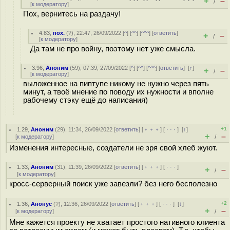
+
–
/
[
к модератору
]
Пох, вернитесь на раздачу!
4.83
,
пох.
(
?
), 22:47, 26/09/2022 [
^
] [
^^
] [
^^^
] [
ответить
]
+
–
/
[
к модератору
]
Да там не про войну, поэтому нет уже смысла.
3.96
,
Аноним
(
59
), 07:39, 27/09/2022 [
^
] [
^^
] [
^^^
] [
ответить
]
[
↑
]
+
–
/
[
к модератору
]
выложенное на пиптупе никому не нужно через пять
минут, а твоё мнение по поводу их нужности и вполне
рабочему стэку ещё до написания)
+1
1.29
,
Аноним
(
29
), 11:34, 26/09/2022 [
ответить
] [
﹢﹢﹢
] [
· · ·
]
[
↑
]
+
–
[
к модератору
]
/
Изменения интересные, создатели не зря свой хлеб жуют.
1.33
,
Аноним
(
31
), 11:39, 26/09/2022 [
ответить
] [
﹢﹢﹢
] [
· · ·
]
+
–
/
[
к модератору
]
кросс-серверный поиск уже завезли? без него бесполезно
+2
1.36
,
Анонус
(
?
), 12:36, 26/09/2022 [
ответить
] [
﹢﹢﹢
] [
· · ·
]
[
↓
]
+
–
[
к модератору
]
/
Мне кажется проекту не хватает простого нативного клиента