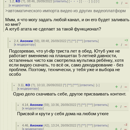
1.2
,
КО
(
?
), 08:46, 26/09/2022 [
ответить
] [
﹢﹢﹢
] [
· · ·
]
[
↓
] [
↑
]
+
–
/
[
к модератору
]
>автоматического импорта видео из других видеоплатформ
Ммм, я что могу задать любой канал, и он его будет заливать
ко мне?
А ютуб атата не сделает за такой функционал?
+3
2.4
,
Аноним
(
59
), 08:48, 26/09/2022 [
^
] [
^^
] [
^^^
] [
ответить
]
+
–
[
к модератору
]
/
Подозреваю, что yt-dlp триста лет в обед. Ютуб уже не
работает вменяемо на планшетах 5-летней давности,
осталенных чисто как смотрелка мультика ребёнку, хотя
если видео скачать, то всё ок, само декодирование - без
проблем. Поэтому, технически, у тебя уже и выбора не
особо
3.11
,
КО
(
?
), 10:10, 26/09/2022 [
^
] [
^^
] [
^^^
] [
ответить
]
[
↓
]
+
–
/
[
к модератору
]
Одно дело скачивать себе, другое присваивать контент.
4.14
,
Аноним
(
59
), 10:36, 26/09/2022 [
^
] [
^^
] [
^^^
] [
ответить
]
+
–
/
[
к модератору
]
Присвой и крути у себя дома на любом утюге
–2
4.46
,
Аноним
(
42
), 13:24, 26/09/2022 [
^
] [
^^
] [
^^^
] [
ответить
]
+
–
[
к модератору
]
/