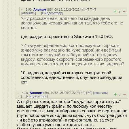
5.93
,
Аноним
(
89
), 06:19, 27/09/2022 [
^
] [
^^
] [
^^^
]
+
–
/
[
ответить
]
[
к модератору
]
>Ну расскажи нам, для чего ты каждый день
используешь исходящий канал так, что тебе его не
хватает.
Для раздачи торрентов со Slackware 15.0 ISO.
>И ты уже определись, хост пользуется спросом
(видео уже размазано по куче пиров) или всё-таки
там смотрит случайно заблудший кот по одному
видосу, которому скорости современного простого
домашнего инета хватит на десятки таких видосов?
10 видосов, каждый из которых смотрит свой
собственный, единственный, случайно заблудший
кот.
4.20
,
Аноним
(
59
), 10:58, 26/09/2022 [
^
] [
^^
] [
^^^
] [
ответить
]
+
–
/
[
↑
] [
к модератору
]
А ещё расскажи, как некая "неудачная архитектура"
мешает шардить файлы по любому количеству
инстансов, т.е. масштабировать сервак не вертикально
(чуть побольше исходящий канал, чуть быстрее диски
- и всё это втридорога), а горизонтально, за счёт
любого утюга умеющего ходить в сеть.