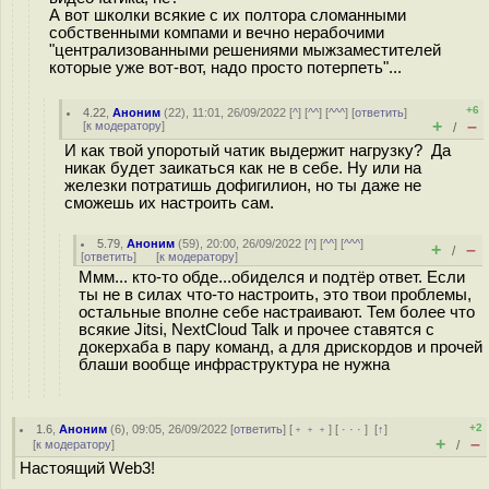
А вот школки всякие с их полтора сломанными
собственными компами и вечно нерабочими
"централизованными решениями мыжзаместителей
которые уже вот-вот, надо просто потерпеть"...
+6
4.22
,
Аноним
(
22
), 11:01, 26/09/2022 [
^
] [
^^
] [
^^^
] [
ответить
]
+
–
[
к модератору
]
/
И как твой упоротый чатик выдержит нагрузку? Да
никак будет заикаться как не в себе. Ну или на
железки потратишь дофигилион, но ты даже не
сможешь их настроить сам.
5.79
,
Аноним
(
59
), 20:00, 26/09/2022 [
^
] [
^^
] [
^^^
]
+
–
/
[
ответить
]
[
к модератору
]
Ммм... кто-то обде...обиделся и подтёр ответ. Если
ты не в силах что-то настроить, это твои проблемы,
остальные вполне себе настраивают. Тем более что
всякие Jitsi, NextCloud Talk и прочее ставятся с
докерхаба в пару команд, а для дрискордов и прочей
блаши вообще инфраструктура не нужна
+2
1.6
,
Аноним
(
6
), 09:05, 26/09/2022 [
ответить
] [
﹢﹢﹢
] [
· · ·
]
[
↑
]
+
–
[
к модератору
]
/
Настоящий Web3!