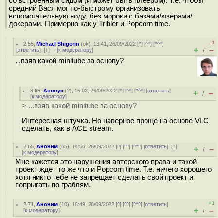
со встроенным сидом (и может быть плеером). Т.е. чтобы
средний Вася мог по-быстрому организовать
вспомогательную ноду, без мороки с базами/юзерами/
докерами. Примерно как у Tribler и Popcorn time.
–1
2.55
,
Michael Shigorin
(
ok
), 13:41, 26/09/2022 [
^
] [
^^
] [
^^^
]
+
–
[
ответить
]
[
↓
] [
к модератору
]
/
...взяв какой minitube за основу?
3.66
,
Анонус
(
?
), 15:03, 26/09/2022 [
^
] [
^^
] [
^^^
] [
ответить
]
+
–
/
[
к модератору
]
> ...взяв какой minitube за основу?
Интересная штучка. Но наверное проще на основе VLC
сделать, как в ACE stream.
2.65
,
Аноним
(
65
), 14:56, 26/09/2022 [
^
] [
^^
] [
^^^
] [
ответить
]
[
↑
]
+
–
/
[
к модератору
]
Мне кажется это нарушения авторского права и такой
проект ждет то же что и Popcorn time. Т.е. ничего хорошего
хотя никто тебе не запрещает сделать свой проект и
попрыгать по граблям.
+1
2.71
,
Аноним
(
10
), 16:49, 26/09/2022 [
^
] [
^^
] [
^^^
] [
ответить
]
+
–
[
к модератору
]
/