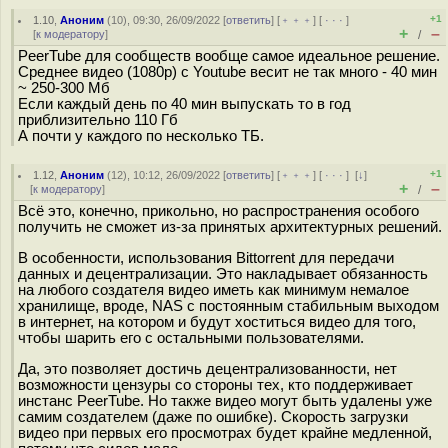
+1
1.10
,
Аноним
(
10
), 09:30, 26/09/2022 [
ответить
] [
﹢﹢﹢
] [
· · ·
]
+
–
[
к модератору
]
/
PeerTube для сообществ вообще самое идеальное решение.
Среднее видео (1080p) с Youtube весит не так много - 40 мин
~ 250-300 Мб
Если каждый день по 40 мин выпускать то в год
приблизительно 110 Гб
А почти у каждого по несколько ТБ.
+1
1.12
,
Аноним
(
12
), 10:12, 26/09/2022 [
ответить
] [
﹢﹢﹢
] [
· · ·
]
[
↓
]
+
–
[
к модератору
]
/
Всё это, конечно, прикольно, но распространения особого
получить не сможет из-за принятых архитектурных решений.
В особенности, использования Bittorrent для передачи
данных и децентрализации. Это накладывает обязанность
на любого создателя видео иметь как минимум немалое
хранилище, вроде, NAS с постоянным стабильным выходом
в интернет, на котором и будут хоститься видео для того,
чтобы шарить его с остальными пользователями.
Да, это позволяет достичь децентрализованности, нет
возможности цензуры со стороны тех, кто поддерживает
инстанс PeerTube. Но также видео могут быть удалены уже
самим создателем (даже по ошибке). Скорость загрузки
видео при первых его просмотрах будет крайне медленной,