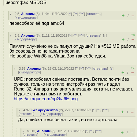
иероглфах MSDOS
2.5
,
Аноним
(
3
), 11:04, 11/10/2022 [
^
] [
^^
] [
^^^
] [
ответить
]
+
–
/
[
к модератору
]
пересобери её под amd64
+4
2.8
,
Аноним
(
8
), 11:11, 11/10/2022 [
^
] [
^^
] [
^^^
] [
ответить
]
[
↓
]
+
–
[
к модератору
]
/
Памяти случайно не сыпанул от души? На >512 МБ работа
9x совершенно не гарантирована.
Но вообще Win98 на VirtualBox так себе идея.
+2
3.58
,
Аноним
(
8
), 15:03, 11/10/2022 [
^
] [
^^
] [
^^^
] [
ответить
]
[
↓
]
+
–
[
к модератору
]
/
UPD: попробовал сейчас поставить. Встало почти без
сучков, только на этапе настройки раз пять падал
Rundll32. Аппаратная виртуализация, кстати, не мешает.
И даже с гигом памяти работает.
https://i.imgur.com/opGiJ6E.png
4.97
,
Без аргументов
(
?
), 22:07, 11/10/2022 [
^
] [
^^
] [
^^^
]
+
–
/
[
ответить
]
[
к модератору
]
Да, ошибка тоже была такая, но не стартовала.
5.116
,
Аноним
(
8
), 15:12, 12/10/2022 [
^
] [
^^
] [
^^^
]
+
–
/
[
ответить
]
[
к модератору
]