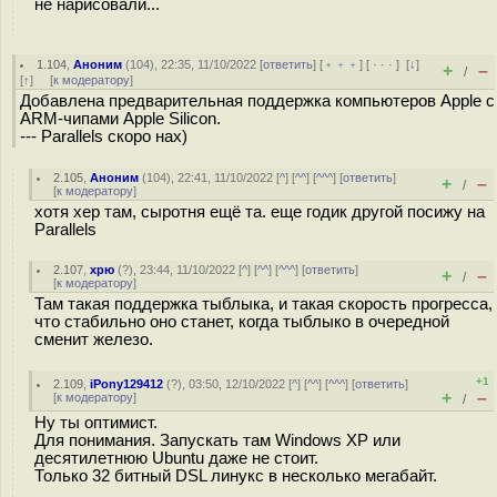
не нарисовали...
1.104
,
Аноним
(
104
), 22:35, 11/10/2022 [
ответить
] [
﹢﹢﹢
] [
· · ·
]
[
↓
]
+
–
/
[
↑
] [
к модератору
]
Добавлена предварительная поддержка компьютеров Apple с
ARM-чипами Apple Silicon.
--- Parallels скоро нах)
2.105
,
Аноним
(
104
), 22:41, 11/10/2022 [
^
] [
^^
] [
^^^
] [
ответить
]
+
–
/
[
к модератору
]
хотя хер там, сыротня ещё та. еще годик другой посижу на
Parallels
2.107
,
хрю
(
?
), 23:44, 11/10/2022 [
^
] [
^^
] [
^^^
] [
ответить
]
+
–
/
[
к модератору
]
Там такая поддержка тыблыка, и такая скорость прогресса,
что стабильно оно станет, когда тыблыко в очередной
сменит железо.
+1
2.109
,
iPony129412
(
?
), 03:50, 12/10/2022 [
^
] [
^^
] [
^^^
] [
ответить
]
+
–
[
к модератору
]
/
Ну ты оптимист.
Для понимания. Запускать там Windows XP или
десятилетнюю Ubuntu даже не стоит.
Только 32 битный DSL линукс в несколько мегабайт.