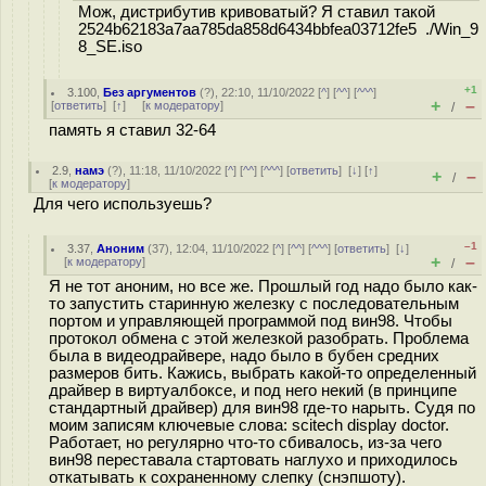
Мож, дистрибутив кривоватый? Я ставил такой
2524b62183a7aa785da858d6434bbfea03712fe5 ./Win_9
8_SE.iso
+1
3.100
,
Без аргументов
(
?
), 22:10, 11/10/2022 [
^
] [
^^
] [
^^^
]
+
–
[
ответить
]
[
↑
] [
к модератору
]
/
память я ставил 32-64
2.9
,
намэ
(
?
), 11:18, 11/10/2022 [
^
] [
^^
] [
^^^
] [
ответить
]
[
↓
] [
↑
]
+
–
/
[
к модератору
]
Для чего используешь?
–1
3.37
,
Аноним
(
37
), 12:04, 11/10/2022 [
^
] [
^^
] [
^^^
] [
ответить
]
[
↓
]
+
–
[
к модератору
]
/
Я не тот аноним, но все же. Прошлый год надо было как-
то запустить старинную железку с последовательным
портом и управляющей программой под вин98. Чтобы
протокол обмена с этой железкой разобрать. Проблема
была в видеодрайвере, надо было в бубен средних
размеров бить. Кажись, выбрать какой-то определенный
драйвер в виртуалбоксе, и под него некий (в принципе
стандартный драйвер) для вин98 где-то нарыть. Судя по
моим записям ключевые слова: scitech display doctor.
Работает, но регулярно что-то сбивалось, из-за чего
вин98 переставала стартовать наглухо и приходилось
откатывать к сохраненному слепку (снэпшоту).