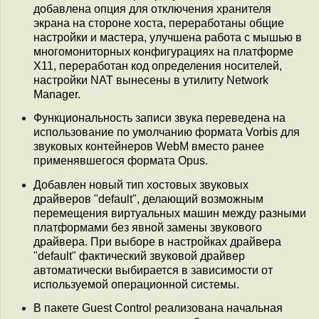
добавлена опция для отключения хранителя
экрана на стороне хоста, переработаны общие
настройки и маcтера, улучшена работа с мышью в
многомониторных конфигурациях на платформе
X11, переработан код определения носителей,
настройки NAT вынесены в утилиту Network
Manager.
Функциональность записи звука переведена на
использование по умолчанию формата Vorbis для
звуковых контейнеров WebM вместо ранее
применявшегося формата Opus.
Добавлен новый тип хостовых звуковых
драйверов "default", делающий возможным
перемещения виртуальных машин между разными
платформами без явной замены звукового
драйвера. При выборе в настройках драйвера
"default" фактический звуковой драйвер
автоматически выбирается в зависимости от
используемой операционной системы.
В пакете Guest Control реализована начальная