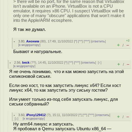
> there will be no port, for the same reason that VirtualBox
isn't available on an iPhone. VirtualBox is not a CPU
emulator, it requires x86 CPU. I suspect VirtualBox will be
only one of many "obscure" applications that won't make it
into the Apple/ARM ecosphere.
Я так же думал.
+2
3.80
,
Аноним
(
80
), 17:49, 11/10/2022 [
^
] [
^^
] [
^^^
] [
ответить
]
+
–
[
к модератору
]
/
Бывают и натуральные.
2.56
,
beck
(
??
), 14:45, 11/10/2022 [
^
] [
^^
] [
^^^
] [
ответить
]
[
↑
]
+
–
/
[
к модератору
]
Я не очень понимаю, что и как можно запустить на этой
силиконовой сиське.
Если оно хост, то как запустить линукс х64? Если хост
линукс х64, то как запустить эту сиську гостем?
Или умеет только из-под себя запускать линукс, для
сиськи собранный?
3.60
,
iPony129412
(
?
), 15:11, 11/10/2022 [
^
] [
^^
] [
^^^
] [
ответить
]
+
–
/
[
↓
] [
к модератору
]
Ну arm64 линукс и запускать.
Я пробовал в Qemu запускать Ubuntu x86_64 —