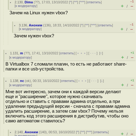
–1
2.130
,
Dima
(
??
), 17:03, 13/10/2022 [
^
] [
^^
] [
^^^
] [
ответить
]
+
–
[
к модератору
]
/
Зачем на Linux нужен vbox?
–1
3.136
,
Аноним
(
136
), 18:33, 14/10/2022 [
^
] [
^^
] [
^^^
] [
ответить
]
+
–
[
к модератору
]
/
Зачем нужен vbox?
+1
1.131
,
m
(
??
), 17:41, 13/10/2022 [
ответить
] [
﹢﹢﹢
] [
· · ·
]
[
↑
]
+
–
[
к модератору
]
/
В Virtualbox 7 сломали плагин, то есть не работают share-
папки и все usb-устройства.
+1
1.138
,
nc
(
ok
), 00:33, 16/10/2022 [
ответить
] [
﹢﹢﹢
] [
· · ·
]
[
↓
]
+
–
[
к модератору
]
/
Мне вот интересно, зачем они к каждой версии делают
еще и "расширение", которое нужно скачивать
отдельно и ставить с правами админа отдельно, а при
удалении предыдущей версии - сначала с правами админа
удалить расширение, а затем сам vbox? Почему нельзя
включить код этого расширения в дистрибутив, чтобы оно
само автоматом ставилось?
2.140
,
Аноним
(
140
), 00:53, 16/10/2022 [
^
] [
^^
] [
^^^
] [
ответить
]
+
–
/
[
к модератору
]