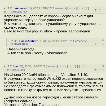
1.111
,
Аноним
(
111
), 08:13, 12/10/2022 [
ответить
] [
﹢﹢﹢
] [
· · ·
]
[
↓
]
+
–
/
[
↑
] [
к модератору
]
Когда,наконец, добавят из коробки сервер-клиент для
управления виртуал бокс удаленно?
В клиенте, подключился к удалённому узлу и управляешь,
сколько надо.
Безо всяких там phpvirtualbox и прочих велосипедов
+1
2.114
,
iPony129412
(
?
), 11:31, 12/10/2022 [
^
] [
^^
] [
^^^
] [
ответить
]
+
–
[
к модератору
]
/
Наверно никогда.
А так есть ssh к хосту и vboxmanage
+2
1.115
,
m
(
??
), 13:35, 12/10/2022 [
ответить
] [
﹢﹢﹢
] [
· · ·
]
[
↓
] [
↑
]
+
–
[
к модератору
]
/
На Ubuntu 20.04/x64 обновился до Virtualbox 6.1.40.
В результате на гостевой Win7/x32 экран перерисовывается
кубиками вслед движения мыши, положение курсора мыши
не совпадает с фактическим ее положением, то есть нельзя
попасть в кнопку закрытия окна или запустить приложения.
Думаю нужно на новое переходить, если старое сломали
(вовремя сломали).
Установил Virtualbox 7 и его плагин.