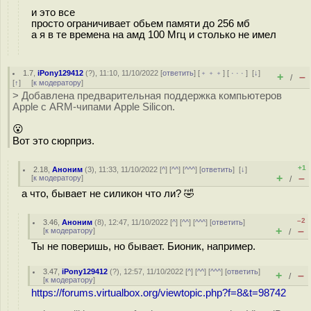
и это все
просто ограничивает обьем памяти до 256 мб
а я в те времена на амд 100 Мгц и столько не имел
1.7
,
iPony129412
(
?
), 11:10, 11/10/2022 [
ответить
] [
﹢﹢﹢
] [
· · ·
]
[
↓
]
+
–
/
[
↑
] [
к модератору
]
> Добавлена предварительная поддержка компьютеров
Apple с ARM-чипами Apple Silicon.
😮
Вот это сюрприз.
+1
2.18
,
Аноним
(
3
), 11:33, 11/10/2022 [
^
] [
^^
] [
^^^
] [
ответить
]
[
↓
]
+
–
[
к модератору
]
/
а что, бывает не силикон что ли? 🤣
–2
3.46
,
Аноним
(
8
), 12:47, 11/10/2022 [
^
] [
^^
] [
^^^
] [
ответить
]
+
–
[
к модератору
]
/
Ты не поверишь, но бывает. Бионик, например.
3.47
,
iPony129412
(
?
), 12:57, 11/10/2022 [
^
] [
^^
] [
^^^
] [
ответить
]
+
–
/
[
к модератору
]
https://forums.virtualbox.org/viewtopic.php?f=8&t=98742