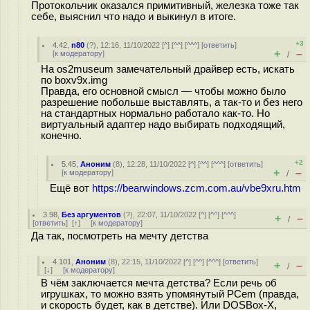
Протокольчик оказался примитивный, железка тоже так
себе, выяснил что надо и выкинул в итоге.
+3
4.42
,
n80
(
?
), 12:16, 11/10/2022 [
^
] [
^^
] [
^^^
] [
ответить
]
+
–
[
к модератору
]
/
На os2museum замечательный драйвер есть, искать
по boxv9x.img
Правда, его основной смысл — чтобы можно было
разрешение побольше выставлять, а так-то и без него
на стандартных нормально работало как-то. Но
виртуальный адаптер надо выбирать подходящий,
конечно.
+2
5.45
,
Аноним
(
8
), 12:28, 11/10/2022 [
^
] [
^^
] [
^^^
] [
ответить
]
+
–
[
к модератору
]
/
Ещё вот
https://bearwindows.zcm.com.au/vbe9xru.htm
3.98
,
Без аргументов
(
?
), 22:07, 11/10/2022 [
^
] [
^^
] [
^^^
]
+
–
/
[
ответить
]
[
↑
] [
к модератору
]
Да так, посмотреть на мечту детства
4.101
,
Аноним
(
8
), 22:15, 11/10/2022 [
^
] [
^^
] [
^^^
] [
ответить
]
+
–
/
[
↓
] [
к модератору
]
В чём заключается мечта детства? Если речь об
игрушках, то можно взять упомянутый PCem (правда,
и скорость будет, как в детстве). Или DOSBox-X,