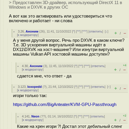
> Предоставлен 3D-драйвер, использующий DirectX 11 в
Windows и DXVK в других ОС
А вот как это активировать или удостовериться что
включено и работает - ни слова
3.26
,
Аноним
(
26
), 11:41, 11/10/2022 [
^
] [
^^
] [
^^^
] [
ответить
]
[
↓
]
+
–
/
[
к модератору
]
А у меня другой вопрос. Речь про DXVK в каком ключе?
Т.е. 3D ускорения виртуальной машины идёт в
DX11\DXVK на хост-машине? Или изнутри виртуальной
машины Vulkan API хостовой машины доступен?
+4
4.30
,
Аноним
(
3
), 11:45, 11/10/2022 [
^
] [
^^
] [
^^^
] [
ответить
]
+
–
[
к модератору
]
/
сдается мне, что ответ - да
3.123
,
loxopedd
(
?
), 21:44, 12/10/2022 [
^
] [
^^
] [
^^^
] [
ответить
]
[
↑
]
+
–
/
[
к модератору
]
игори только так:
https://github.com/BigAnteater/KVM-GPU-Passthrough
+2
4.141
,
Neon
(
??
), 01:14, 16/10/2022 [
^
] [
^^
] [
^^^
] [
ответить
]
+
–
[
к модератору
]
/
Какие на хрен игори ?! Достал этот дебильный сленг