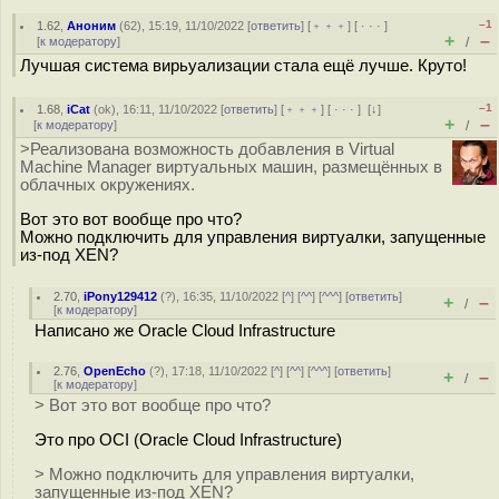
–1
1.62
,
Аноним
(
62
), 15:19, 11/10/2022 [
ответить
] [
﹢﹢﹢
] [
· · ·
]
+
–
[
к модератору
]
/
Лучшая система вирьуализации стала ещё лучше. Круто!
–1
1.68
,
iCat
(
ok
), 16:11, 11/10/2022 [
ответить
] [
﹢﹢﹢
] [
· · ·
]
[
↓
]
+
–
[
к модератору
]
/
>Реализована возможность добавления в Virtual
Machine Manager виртуальных машин, размещённых в
облачных окружениях.
Вот это вот вообще про что?
Можно подключить для управления виртуалки, запущенные
из-под XEN?
2.70
,
iPony129412
(
?
), 16:35, 11/10/2022 [
^
] [
^^
] [
^^^
] [
ответить
]
+
–
/
[
к модератору
]
Написано же Oracle Cloud Infrastructure
2.76
,
OpenEcho
(
?
), 17:18, 11/10/2022 [
^
] [
^^
] [
^^^
] [
ответить
]
+
–
/
[
к модератору
]
> Вот это вот вообще про что?
Это про OCI (Oracle Cloud Infrastructure)
> Можно подключить для управления виртуалки,
запущенные из-под XEN?