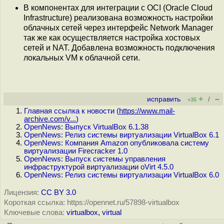
В компонентах для интеграции с OCI (Oracle Cloud
Infrastructure) реализована возможность настройки
облачных сетей через интерфейс Network Manager
так же как осуществляется настройка хостовых
сетей и NAT. Добавлена возможность подключения
локальных VM к облачной сети.
+
–
исправить
/
+35
Главная ссылка к новости (
https://www.mail-
archive.com/v...
)
OpenNews: Выпуск VirtualBox 6.1.38
OpenNews: Релиз системы виртуализации VirtualBox 6.1
OpenNews: Компания Amazon опубликовала систему
виртуализации Firecracker 1.0
OpenNews: Выпуск системы управления
инфраструктурой виртуализации oVirt 4.5.0
OpenNews: Релиз системы виртуализации VirtualBox 6.0
Лицензия:
CC BY 3.0
Короткая ссылка: https://opennet.ru/57898-virtualbox
Ключевые слова:
virtualbox
,
virtual