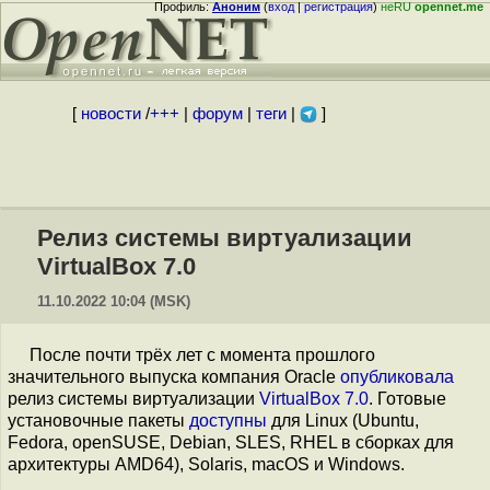
Профиль:
Аноним
(
вход
|
регистрация
)
неRU
opennet.me
[
новости
/
+++
|
форум
|
теги
|
]
Релиз системы виртуализации
VirtualBox 7.0
11.10.2022 10:04 (MSK)
После почти трёх лет с момента прошлого
значительного выпуска компания Oracle
опубликовала
релиз системы виртуализации
VirtualBox 7.0
. Готовые
установочные пакеты
доступны
для Linux (Ubuntu,
Fedora, openSUSE, Debian, SLES, RHEL в сборках для
архитектуры AMD64), Solaris, macOS и Windows.