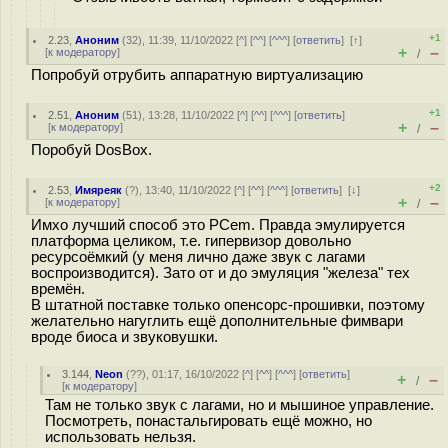
+1
2.23
,
Аноним
(
32
), 11:39, 11/10/2022 [
^
] [
^^
] [
^^^
] [
ответить
]
[
↑
]
+
–
[
к модератору
]
/
Попробуй отрубить аппаратную виртуализацию
+1
2.51
,
Аноним
(
51
), 13:28, 11/10/2022 [
^
] [
^^
] [
^^^
] [
ответить
]
+
–
[
к модератору
]
/
Поробуй DosBox.
+2
2.53
,
Имяреяк
(
?
), 13:40, 11/10/2022 [
^
] [
^^
] [
^^^
] [
ответить
]
[
↓
]
+
–
[
к модератору
]
/
Имхо лучший способ это PCem. Правда эмулируется
платформа целиком, т.е. гипервизор довольно
ресурсоёмкий (у меня лично даже звук с лагами
воспроизводится). Зато от и до эмуляция "железа" тех
времён.
В штатной поставке только опенсорс-прошивки, поэтому
желательно нагуглить ещё дополнительные фимвари
вроде биоса и звуковушки.
3.144
,
Neon
(
??
), 01:17, 16/10/2022 [
^
] [
^^
] [
^^^
] [
ответить
]
+
–
/
[
к модератору
]
Там не только звук с лагами, но и мышиное управление.
Посмотреть, понастальгировать ещё можно, но
использовать нельзя.