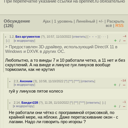
При перепечатке указание ссылки на opennet.ru обязательно
Обсуждение
Ajax
|
1 уровень
|
Линейный
|
+/-
|
Раскрыть
(126)
всё
|
RSS
–4
1.2
,
Без аргументов
(
?
), 10:57, 11/10/2022 [
ответить
] [
﹢﹢﹢
] [
· · ·
]
+
–
[
↓
] [
к модератору
]
/
> Предоставлен 3D-драйвер, использующий DirectX 11 в
Windows и DXVK в других ОС.
Любопытно, а то винды 7 и 10 работали четко, а 11 нет и без
скруглений. А на винде и линухе гуи линухов вообще
тормозили, как не крутил
–14
2.3
,
Аноним
(
3
), 10:58, 11/10/2022 [
^
] [
^^
] [
^^^
] [
ответить
]
+
–
[
к модератору
]
/
гуй у линухов пятое колесо
–1
2.14
,
Бандит228
(
?
), 11:28, 11/10/2022 [
^
] [
^^
] [
^^^
] [
ответить
]
[
↓
]
+
–
[
к модератору
]
/
Не работали они чётко с программной отрисовкой, по
крайней мере, на яблоке. Даже перетаскивание окон - с
лагами. Надо ли говорить про игороы ?