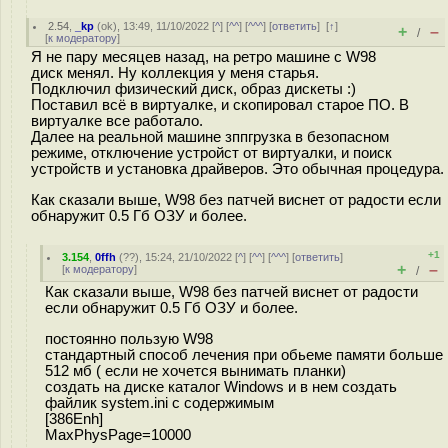
2.54
,
_kp
(
ok
), 13:49, 11/10/2022 [
^
] [
^^
] [
^^^
] [
ответить
]
[
↑
]
+
–
/
[
к модератору
]
Я не пару месяцев назад, на ретро машине с W98
диск менял. Ну коллекция у меня старья.
Подключил физический диск, образ дискеты :)
Поставил всё в виртуалке, и скопировал старое ПО. В
виртуалке все работало.
Далее на реальной машине зппгрузка в безопасном
режиме, отключение устройст от виртуалки, и поиск
устройств и установка драйверов. Это обычная процедура.
Как сказали выше, W98 без патчей виснет от радости если
обнаружит 0.5 Гб ОЗУ и более.
+1
3.154
,
0ffh
(
??
), 15:24, 21/10/2022 [
^
] [
^^
] [
^^^
] [
ответить
]
+
–
[
к модератору
]
/
Как сказали выше, W98 без патчей виснет от радости
если обнаружит 0.5 Гб ОЗУ и более.
постоянно пользую W98
стандартный способ лечения при обьеме памяти больше
512 мб ( если не хочется вынимать планки)
создать на диске каталог Windows и в нем создать
файлик system.ini с содержимым
[386Enh]
MaxPhysPage=10000