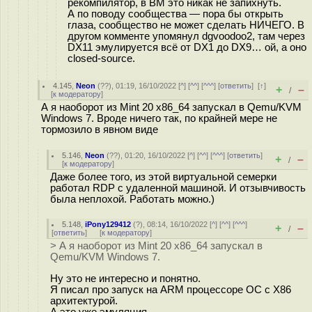
рекомпилятор, в ВМ это никак не запихнуть.
А по поводу сообщества — пора бы открыть
глаза, сообщество не может сделать НИЧЕГО. В
другом комменте упомянул dgvoodoo2, там через
DX11 эмулируется всё от DX1 до DX9… ой, а оно
closed-source.
4.145
,
Neon
(
??
), 01:19, 16/10/2022 [
^
] [
^^
] [
^^^
] [
ответить
]
[
↑
]
+
–
/
[
к модератору
]
А я наоборот из Mint 20 x86_64 запускал в Qemu/KVM
Windows 7. Вроде ничего так, по крайней мере не
тормозило в явном виде
5.146
,
Neon
(
??
), 01:20, 16/10/2022 [
^
] [
^^
] [
^^^
] [
ответить
]
+
–
/
[
к модератору
]
Даже более того, из этой виртуальной семерки
работал RDP с удаленной машиной. И отзывчивость
была неплохой. Работать можно.)
5.148
,
iPony129412
(
?
), 08:14, 16/10/2022 [
^
] [
^^
] [
^^^
]
+
–
/
[
ответить
]
[
к модератору
]
> А я наоборот из Mint 20 x86_64 запускал в
Qemu/KVM Windows 7.
Ну это не интересно и понятно.
Я писал про запуск на ARM процессоре ОС с X86
архитектурой.
А это уже эмуляция.