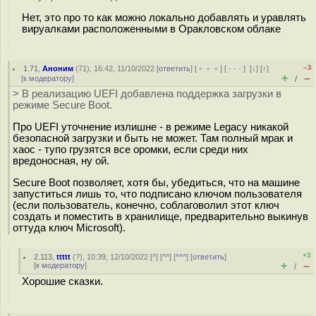
Нет, это про то как можно локально добавлять и уравлять
вируалками расположенными в Оракловском облаке
–3
1.71
,
Аноним
(
71
), 16:42, 11/10/2022 [
ответить
] [
﹢﹢﹢
] [
· · ·
]
[
↓
] [
↑
]
+
–
[
к модератору
]
/
> В реализацию UEFI добавлена поддержка загрузки в
режиме Secure Boot.
Про UEFI уточнение излишне - в режиме Legacy никакой
безопасной загрузки и быть не может. Там полный мрак и
хаос - тупо грузятся все оромки, если среди них
вредоносная, ну ой.
Secure Boot позволяет, хотя бы, убедиться, что на машине
запуститься лишь то, что подписано ключом пользователя
(если пользователь, конечно, соблаговолил этот ключ
создать и поместить в хранилище, предварительно выкинув
оттуда ключ Microsoft).
+3
2.113
,
ttttt
(
?
), 10:39, 12/10/2022 [
^
] [
^^
] [
^^^
] [
ответить
]
+
–
[
к модератору
]
/
Хорошие сказки.