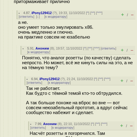
притормаживает прилично
4.87
,
iPony129412
(
?
), 19:33, 11/10/2022 [
^
] [
^^
] [
^^^
]
+
–
/
[
ответить
]
[
↓
] [
к модератору
]
а не.
оно умеет только эмулировать x86.
очень медленно и глючно.
на практике совсем не юзабельно
5.91
,
Аноним
(
8
), 19:57, 11/10/2022 [
^
] [
^^
] [
^^^
] [
ответить
]
+
–
/
[
к модератору
]
Понятно, что аналог розетты (по качеству) сделать
непросто. Но может, всё же кинуть силы на это, а не
на тёмную тему?
6.94
,
iPony129412
(
?
), 21:24, 11/10/2022 [
^
] [
^^
] [
^^^
]
+
–
/
[
ответить
]
[
к модератору
]
Так не работает.
Как будто с тёмной темой кто-то обтрудился.
А так больше похоже на вброс во вне — вот
совсем неюзабельный прототип, а вдруг сейчас
сообщество набежит и сделает.
7.99
,
Аноним
(
8
), 22:10, 11/10/2022 [
^
] [
^^
] [
^^^
]
+
–
/
[
ответить
]
[
к модератору
]
Насчёт розетты я погорячился. Там