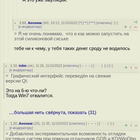
+2
3.84
,
Аноним
(
84
), 19:13, 11/10/2022 [
^
] [
^^
] [
^^^
] [
ответить
]
[
↑
]
+
–
[
к модератору
]
/
> Я не очень понимаю, что и как можно запустить на
этой силиконовой сиське
тебе ни к чему, у тебя таких денег сроду не водилось
1.10
,
trdm
(
ok
), 11:26, 11/10/2022 [
ответить
] [
﹢﹢﹢
] [
· · ·
]
[
↓
] [
↑
]
+
–
/
[
к модератору
]
> Графический интерфейс переведён на свежие
версии Qt.
Это на 6-ю что-ли?
Тогда Win7 отвалится.
....большая нить свёрнута, показать (31)
1.20
,
Аноним
(
20
), 11:35, 11/10/2022 [
ответить
] [
﹢﹢﹢
] [
· · ·
]
[
↑
]
+
–
/
[
к модератору
]
> Добавлена экспериментальная возможность отладки
гостевых систем при помощи отладчиков GDB и KD/WinDbg.