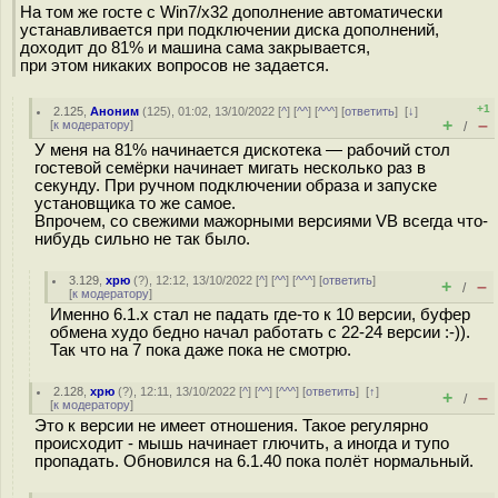
На том же госте с Win7/x32 дополнение автоматически
устанавливается при подключении диска дополнений,
доходит до 81% и машина сама закрывается,
при этом никаких вопросов не задается.
+1
2.125
,
Аноним
(
125
), 01:02, 13/10/2022 [
^
] [
^^
] [
^^^
] [
ответить
]
[
↓
]
+
–
[
к модератору
]
/
У меня на 81% начинается дискотека — рабочий стол
гостевой семёрки начинает мигать несколько раз в
секунду. При ручном подключении образа и запуске
установщика то же самое.
Впрочем, со свежими мажорными версиями VB всегда что-
нибудь сильно не так было.
3.129
,
хрю
(
?
), 12:12, 13/10/2022 [
^
] [
^^
] [
^^^
] [
ответить
]
+
–
/
[
к модератору
]
Именно 6.1.х стал не падать где-то к 10 версии, буфер
обмена худо бедно начал работать с 22-24 версии :-)).
Так что на 7 пока даже пока не смотрю.
2.128
,
хрю
(
?
), 12:11, 13/10/2022 [
^
] [
^^
] [
^^^
] [
ответить
]
[
↑
]
+
–
/
[
к модератору
]
Это к версии не имеет отношения. Такое регулярно
происходит - мышь начинает глючить, а иногда и тупо
пропадать. Обновился на 6.1.40 пока полёт нормальный.