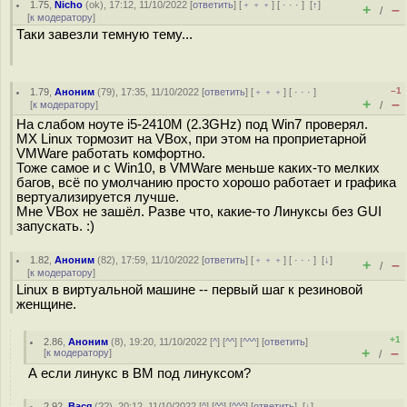
1.75
,
Nicho
(
ok
), 17:12, 11/10/2022 [
ответить
] [
﹢﹢﹢
] [
· · ·
]
[
↑
]
+
–
/
[
к модератору
]
Таки завезли темную тему...
–1
1.79
,
Аноним
(
79
), 17:35, 11/10/2022 [
ответить
] [
﹢﹢﹢
] [
· · ·
]
+
–
[
к модератору
]
/
На слабом ноуте i5-2410M (2.3GHz) под Win7 проверял.
MX Linux тормозит на VBox, при этом на проприетарной
VMWare работать комфортно.
Тоже самое и с Win10, в VMWare меньше каких-то мелких
багов, всё по умолчанию просто хорошо работает и графика
вертуализируется лучше.
Мне VBox не зашёл. Разве что, какие-то Линуксы без GUI
запускать. :)
1.82
,
Аноним
(
82
), 17:59, 11/10/2022 [
ответить
] [
﹢﹢﹢
] [
· · ·
]
[
↓
]
+
–
/
[
к модератору
]
Linux в виртуальной машине -- первый шаг к резиновой
женщине.
+1
2.86
,
Аноним
(
8
), 19:20, 11/10/2022 [
^
] [
^^
] [
^^^
] [
ответить
]
+
–
[
к модератору
]
/
А если линукс в ВМ под линуксом?
2.92
,
Вася
(
??
), 20:12, 11/10/2022 [
^
] [
^^
] [
^^^
] [
ответить
]
[
↓
]