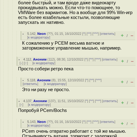
более быстрый, и там вроде даже видеокарту
прокидвывать можно. Если что-то помощнее, то
VMWare без вариантов. Но а вообще для 99% Win-игр
есть более юзабельные костыли, позволяющие
запускать их нативно.
5.142
,
Neon
(
??
), 01:15, 16/10/2022 [
^
] [
^^
] [
^^^
] [
ответить
]
+
–
/
[
к модератору
]
К сожалению у PCEM весьма ватное и
заторможенное управление мышью, например.
4.112
,
Аноним
(
112
), 08:30, 12/10/2022 [
^
] [
^^
] [
^^^
] [
ответить
]
+
–
/
[
↓
] [
↑
] [
к модератору
]
Просто собери ретро пека
5.118
,
Аноним
(
8
), 15:55, 12/10/2022 [
^
] [
^^
] [
^^^
]
+
–
/
[
ответить
]
[
к модератору
]
Это ни разу не просто.
4.137
,
Аноним
(
137
), 11:51, 15/10/2022 [
^
] [
^^
] [
^^^
] [
ответить
]
+
–
/
[
↑
] [
к модератору
]
Попробуй PCem/Bochs
5.143
,
Neon
(
??
), 01:16, 16/10/2022 [
^
] [
^^
] [
^^^
] [
ответить
]
+
–
/
[
к модератору
]
PCem очень отвратно работает с той же мышью.
Отзывчивость ватная, тормозит с задержкой