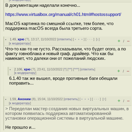
В документации наделали конечно...
https://www.virtualbox.org/manual/ch01.html#hostossupport/
MacOS картинка по смешной ссылке, тем более, что
поддержка macOS всегда была третьего сорта.
1.49
,
хрю
(
?
), 13:17, 11/10/2022 [
ответить
] [
﹢﹢﹢
] [
· · ·
]
[
↓
]
+
–
/
[
к модератору
]
Что-то как-то не густо. Рассказывали, что будет огого, а по
факту говноблака и новый граф. драйвер. Что как бы
намекает, что далеки они от пожеланий людских.
2.106
,
хрю
(
?
), 23:41, 11/10/2022 [
^
] [
^^
] [
^^^
] [
ответить
]
+
–
/
[
к модератору
]
6.1.40 так же вышел, вроде противные баги обещали
поправить...
1.59
,
Аноним
(
8
), 15:04, 11/10/2022 [
ответить
] [
﹢﹢﹢
] [
· · ·
]
[
↑
]
+
–
/
[
к модератору
]
> Переделан мастер создания новых виртуальных машин, в
котором появилась поддержка автоматизированной
установки операционной системы в виртуальной машине.
Не прошло и…