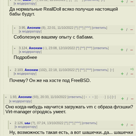
+
–
/
[
к модератору
]
Да нормальные ReallDoll всяко получше настоящей
бабы будут.
3.95
,
Аноним
(
8
), 22:01, 11/10/2022 [
^
] [
^^
] [
^^^
] [
ответить
]
+
–
/
[
к модератору
]
Соболезную вашему опыту с бабами.
3.124
,
Аноним
(
-
), 23:08, 12/10/2022 [
^
] [
^^
] [
^^^
] [
ответить
]
+
–
/
[
к модератору
]
Подробнее
+1
2.103
,
Аноним
(
102
), 22:18, 11/10/2022 [
^
] [
^^
] [
^^^
] [
ответить
]
[
↑
]
+
–
[
к модератору
]
/
Почему? Он же на хосте под FreeBSD.
1.93
,
Аноним
(
93
), 20:33, 11/10/2022 [
ответить
] [
﹢﹢﹢
] [
· · ·
]
[
↓
] [
↑
]
+
–
/
[
к модератору
]
Оно когда-нибудь научится загружать vm с образа флэшки?
Virt-manager отродясь умеет.
2.126
,
ыы
(
?
), 07:24, 13/10/2022 [
^
] [
^^
] [
^^^
] [
ответить
]
+
–
/
[
к модератору
]
Ну, возможность такая есть, а вот шашечки..да... шашечки