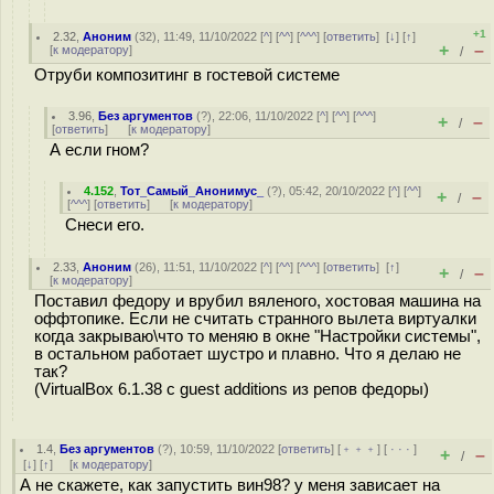
+1
2.32
,
Аноним
(
32
), 11:49, 11/10/2022 [
^
] [
^^
] [
^^^
] [
ответить
]
[
↓
] [
↑
]
+
–
[
к модератору
]
/
Отруби композитинг в гостевой системе
3.96
,
Без аргументов
(
?
), 22:06, 11/10/2022 [
^
] [
^^
] [
^^^
]
+
–
/
[
ответить
]
[
к модератору
]
А если гном?
4.152
,
Тот_Самый_Анонимус_
(
?
), 05:42, 20/10/2022 [
^
] [
^^
]
+
–
/
[
^^^
] [
ответить
]
[
к модератору
]
Снеси его.
2.33
,
Аноним
(
26
), 11:51, 11/10/2022 [
^
] [
^^
] [
^^^
] [
ответить
]
[
↑
]
+
–
/
[
к модератору
]
Поставил федору и врубил вяленого, хостовая машина на
оффтопике. Если не считать странного вылета виртуалки
когда закрываю\что то меняю в окне "Настройки системы",
в остальном работает шустро и плавно. Что я делаю не
так?
(VirtualBox 6.1.38 с guest additions из репов федоры)
1.4
,
Без аргументов
(
?
), 10:59, 11/10/2022 [
ответить
] [
﹢﹢﹢
] [
· · ·
]
+
–
/
[
↓
] [
↑
] [
к модератору
]
А не скажете, как запустить вин98? у меня зависает на