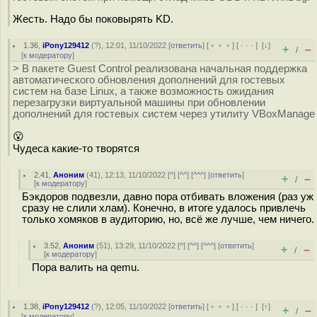
Жесть. Надо бы поковырять KD.
1.36
,
iPony129412
(
?
), 12:01, 11/10/2022 [
ответить
] [
﹢﹢﹢
] [
· · ·
]
[
↓
]
+
–
/
[
к модератору
]
> В пакете Guest Control реализована начальная поддержка
автоматического обновления дополнений для гостевых
систем на базе Linux, а также возможность ожидания
перезагрузки виртуальной машины при обновлении
дополнений для гостевых систем через утилиту VBoxManage
😮
Чудеса какие-то творятся
2.41
,
Аноним
(
41
), 12:13, 11/10/2022 [
^
] [
^^
] [
^^^
] [
ответить
]
+
–
/
[
к модератору
]
Бэкдоров подвезли, давно пора отбивать вложения (раз уж
сразу не слили хлам). Конечно, в итоге удалось привлечь
только хомяков в аудиторию, но, всё же лучше, чем ничего.
3.52
,
Аноним
(
51
), 13:29, 11/10/2022 [
^
] [
^^
] [
^^^
] [
ответить
]
+
–
/
[
к модератору
]
Пора валить на qemu.
1.38
,
iPony129412
(
?
), 12:05, 11/10/2022 [
ответить
] [
﹢﹢﹢
] [
· · ·
]
[
↑
]
+
–
/
[
к модератору
]